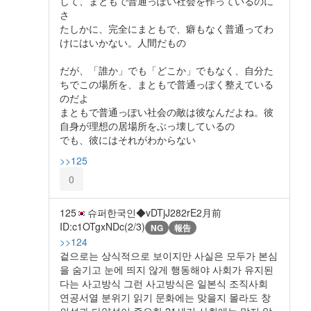
して、まともで普通っぽい社会を作っているのに
さ
たしかに、完全にまともで、癖もなく普通ってわ
けにはいかない。人間だもの
だが、「誰か」でも「どこか」でもなく、自分た
ちでこの場所を、まともで普通っぽく整えている
のだよ
まともで普通っぽい社会の敵は彼なんだよね。彼
自身が理想の居場所をぶっ壊しているの
でも、彼にはそれがわからない
>>125
0
125
슈퍼한국인◆vDTjJ282rE
2月前
ID:c1OTgxNDc(2/3)
NG
報告
>>124
겉으로는 상식적으로 보이지만 사실은 모두가 본심
을 숨기고 눈에 띄지 않게 행동해야 사회가 유지된
다는 사고방식 그런 사고방식은 일본식 조직사회
연공서열 분위기 읽기 문화에는 맞을지 몰라도 창