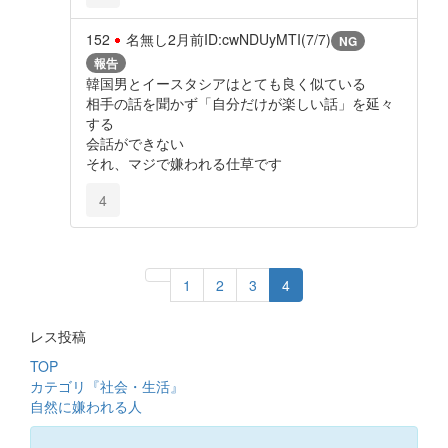
152
名無し
2月前
ID:cwNDUyMTI(7/7)
NG
報告
韓国男とイースタシアはとても良く似ている
相手の話を聞かず「自分だけが楽しい話」を延々
する
会話ができない
それ、マジで嫌われる仕草です
4
1
2
3
4
レス投稿
TOP
カテゴリ『社会・生活』
自然に嫌われる人