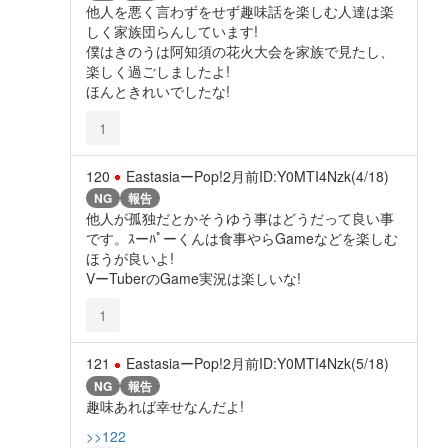
他人を悪く言わずをせず趣味話を楽しむ人達は楽
しく家族団らんしています!
僕はきのうは阿知須の花火大会を家族で見たし、
楽しく過ごしましたよ!
ほんときれいでしたな!
1
120
EastasiaーPop!
2月前
ID:Y0MTI4Nzk(4/18)
NG
報告
他人が孤独だとかそうゆう事はどうだって良い事
です。ｽーﾊﾟーくんは食事やらGameなどを楽しむ
ほうが良いよ!
VーTuberのGame実況は楽しいな!
1
121
EastasiaーPop!
2月前
ID:Y0MTI4Nzk(5/18)
NG
報告
趣味あれば幸せなんだよ!
>>122