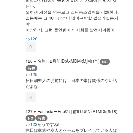
의성과 다양성이 중요한 21세기 사회에는 맞지 않
는다.
오히려 개성을 억누르고 집단동조압력을 강화한다.
일본에는 그 40대남성이 많아져야할 필요가있는거
야
이상하지, 그런 돌연변이가 사회를 발전시켜왔어
>>126
0
126
名無し
2月前
ID:AxMDMxMjM(1/1)
NG
報告
>>125
反日朝鮮人のお前には、日本の事は関係のない話
だよな。
0
127
EastasiaーPop!
2月前
ID:U5NzA1MDk(6/18)
NG
報告
>>122
そうですね!
休日は家族や友人とゲームをプレイしている人は