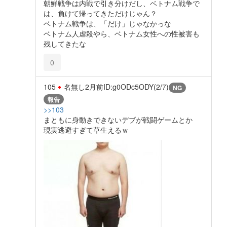
朝鮮戦争は内戦で引き分けだし、ベトナム戦争で
は、負けて帰ってきただけじゃん？
ベトナム戦争は、「だけ」じゃなかっな
ベトナム人虐殺やら、ベトナム女性への性被害も
残してきたな
0
105
名無し
2月前
ID:g0ODc5ODY(2/7)
NG
報告
>>103
まともに身動きできないデブが戦闘ゲームとか
現実逃避すぎて草生えるｗ