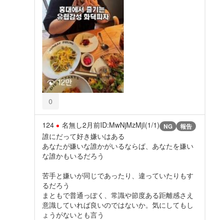
0
124
名無し
2月前
ID:MwNjMzMjI(1/1)
NG
報告
誰にだって好き嫌いはある
あなたが嫌いな誰かがいるならば、あなたを嫌い
な誰かもいるだろう
苦手と嫌いが同じであったり、違っていたりもす
るだろう
まともで普通っぽく、常識や節度ある距離感さえ
意識していれば良いのではないか。気にしてもし
ょうがないとも言う