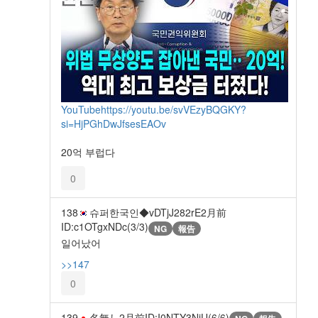
YouTube
https://youtu.be/svVEzyBQGKY?
si=HjPGhDwJfsesEAOv
20억 부럽다
0
138
슈퍼한국인◆vDTjJ282rE
2月前
ID:c1OTgxNDc(3/3)
NG
報告
일어났어
>>147
0
139
名無し
2月前
ID:I0NTY3NjU(6/6)