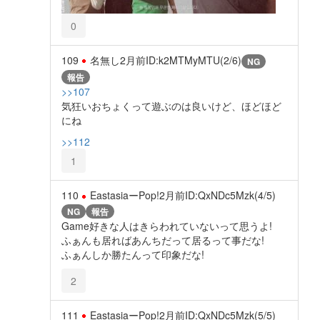
0
109
名無し
2月前
ID:k2MTMyMTU(2/6)
NG
報告
>>107
気狂いおちょくって遊ぶのは良いけど、ほどほど
にね
>>112
1
110
EastasiaーPop!
2月前
ID:QxNDc5Mzk(4/5)
NG
報告
Game好きな人はきらわれていないって思うよ!
ふぁんも居ればあんちだって居るって事だな!
ふぁんしか勝たんって印象だな!
2
111
EastasiaーPop!
2月前
ID:QxNDc5Mzk(5/5)