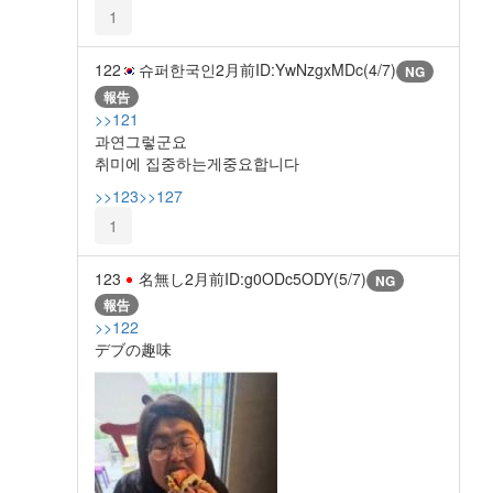
1
122
슈퍼한국인
2月前
ID:YwNzgxMDc(4/7)
NG
報告
>>121
과연그렇군요
취미에 집중하는게중요합니다
>>123
>>127
1
123
名無し
2月前
ID:g0ODc5ODY(5/7)
NG
報告
>>122
デブの趣味