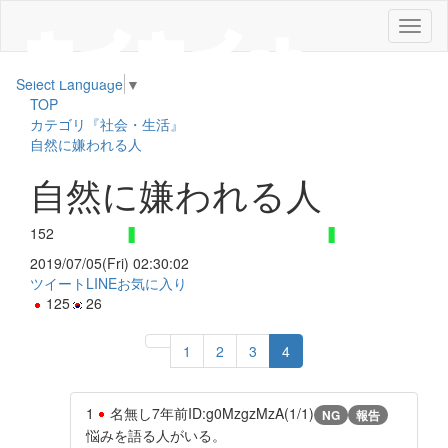
メ
ニ
ュ
Select Language
▼
ー
TOP
カテゴリ『社会・生活』
自然に嫌われる人
自然に嫌われる人
152
2019/07/05(Fri) 02:30:02
ツイート
LINE
お気に入り
125
26
1
2
3
4
1
名無し
7年前
ID:g0MzgzMzA(1/1)
NG
報告
悩みを語る人がいる。