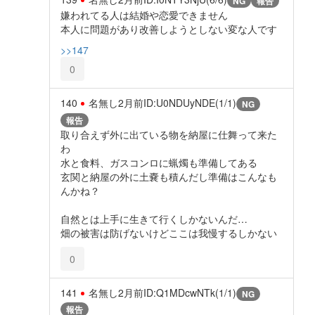
NG
報告
嫌われてる人は結婚や恋愛できません
本人に問題があり改善しようとしない変な人です
>>147
0
140
名無し
2月前
ID:U0NDUyNDE(1/1)
NG
報告
取り合えず外に出ている物を納屋に仕舞って来た
わ
水と食料、ガスコンロに蝋燭も準備してある
玄関と納屋の外に土嚢も積んだし準備はこんなも
んかね？
自然とは上手に生きて行くしかないんだ…
畑の被害は防げないけどここは我慢するしかない
0
141
名無し
2月前
ID:Q1MDcwNTk(1/1)
NG
報告