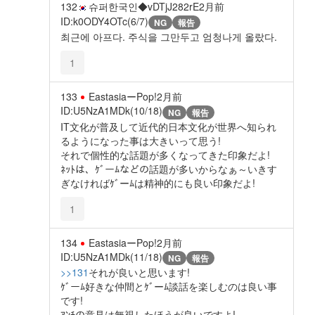
132
슈퍼한국인◆vDTjJ282rE
2月前
ID:k0ODY4OTc(6/7)
NG
報告
최근에 아프다. 주식을 그만두고 엄청나게 올랐다.
1
133
EastasiaーPop!
2月前
ID:U5NzA1MDk(10/18)
NG
報告
IT文化が普及して近代的日本文化が世界へ知られ
るようになった事は大きいって思う!
それで個性的な話題が多くなってきた印象だよ!
ﾈｯﾄは、ｹﾞーﾑなどの話題が多いからなぁ～いきす
ぎなければｹﾞーﾑは精神的にも良い印象だよ!
1
134
EastasiaーPop!
2月前
ID:U5NzA1MDk(11/18)
NG
報告
>>131
それが良いと思います!
ｹﾞーﾑ好きな仲間とｹﾞーﾑ談話を楽しむのは良い事
です!
ｱﾝﾁの意見は無視したほうが良いですよ!