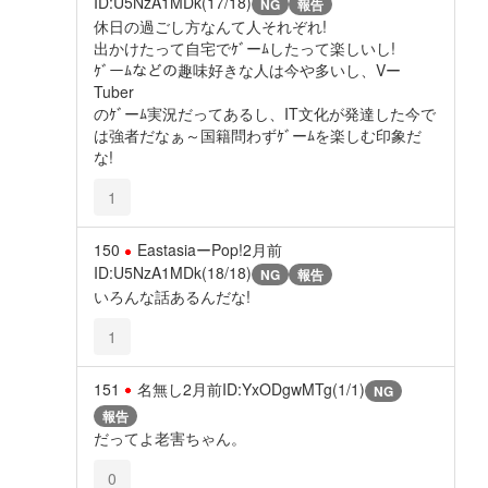
ID:U5NzA1MDk(17/18)
NG
報告
休日の過ごし方なんて人それぞれ!
出かけたって自宅でｹﾞーﾑしたって楽しいし!
ｹﾞーﾑなどの趣味好きな人は今や多いし、Vー
Tuber
のｹﾞーﾑ実況だってあるし、IT文化が発達した今で
は強者だなぁ～国籍問わずｹﾞーﾑを楽しむ印象だ
な!
1
150
EastasiaーPop!
2月前
ID:U5NzA1MDk(18/18)
NG
報告
いろんな話あるんだな!
1
151
名無し
2月前
ID:YxODgwMTg(1/1)
NG
報告
だってよ老害ちゃん。
0