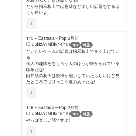
だから掲示板上では趣味など楽しい話題をするほ
うが良いよ!
1
145
EastasiaーPop!
2月前
ID:U5NzA1MDk(14/18)
NG
報告
だいたいゲームの話題は掲示板上で良く上げてい
る!
個人の趣味を悪く言う人のほうが嫌がられている
印象だな!
阿知須の花火は規模が縮小していたらしいけど見
たところではけっこう迫力あったな!
1
146
EastasiaーPop!
2月前
ID:U5NzA1MDk(15/18)
NG
報告
やっぱ楽しい話ですよ!
1