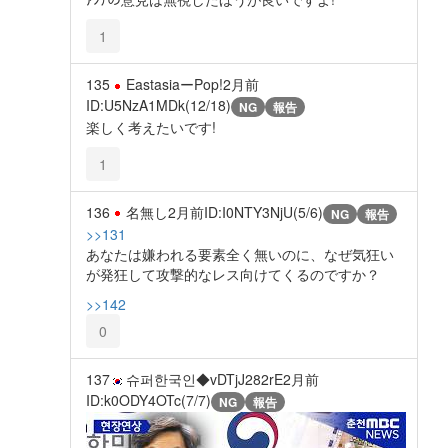
1
135
EastasiaーPop!
2月前
ID:U5NzA1MDk(12/18)
NG
報告
楽しく考えたいです!
1
136
名無し
2月前
ID:I0NTY3NjU(5/6)
NG
報告
>>131
あなたは嫌われる要素全く無いのに、なぜ気狂い
が発狂して攻撃的なレス向けてくるのですか？
>>142
0
137
슈퍼한국인◆vDTjJ282rE
2月前
ID:k0ODY4OTc(7/7)
NG
報告