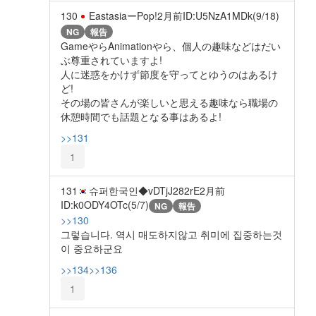
130
EastasiaーPop!
2月前
ID:U5NzA1MDk(9/18)
NG
報告
GameやらAnimationやら、個人の趣味などはだい
ぶ尊重されていますよ!
人に迷惑をかけず節度を守ってとゆうのはあるけ
ど!
その場の皆さんが楽しいと思える趣味なら職場の
休憩時間でも話題となる事はあるよ!
>>131
1
131
슈퍼한국인◆vDTjJ282rE
2月前
ID:k0ODY4OTc(5/7)
NG
報告
>>130
그렇습니다. 역시 매도하지않고 취미에 집중하는것
이 중요하군요
>>134
>>136
1