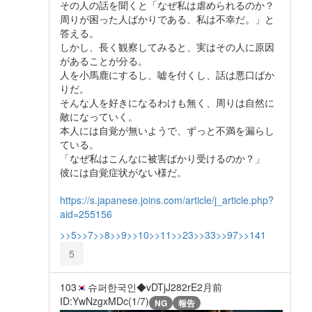
その人の話を聞くと「なぜ私は虐められるのか？
周りが困った人ばかりである、私は不幸だ。」と
答える。
しかし、長く観察してみると、実はその人に原因
があることが分る。
人を小馬鹿にするし、嘘を付くし、話は悪口ばか
りだ。
そんな人を好きになるわけも無く、周りは自然に
敵になっていく。
本人には自覚が無いようで、ずっと不満を漏らし
ている。
「なぜ私はこんなに被害ばかり受けるのか？」
彼には自覚症状がない様だ。
https://s.japanese.joins.com/article/j_article.php?
aid=255156
>>5
>>7
>>8
>>9
>>10
>>11
>>23
>>33
>>97
>>141
5
103
슈퍼한국인◆vDTjJ282rE
2月前
ID:YwNzgxMDc(1/7)
NG
報告