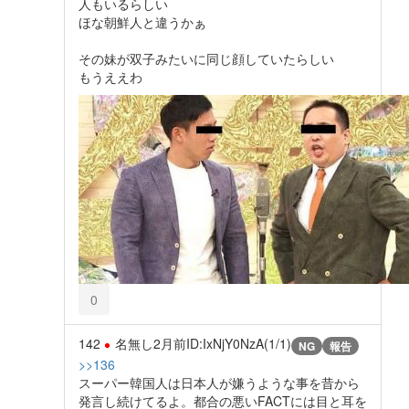
人もいるらしい
ほな朝鮮人と違うかぁ
その妹が双子みたいに同じ顔していたらしい
もうええわ
0
142
名無し
2月前
ID:IxNjY0NzA(1/1)
NG
報告
>>136
スーパー韓国人は日本人が嫌うような事を昔から
発言し続けてるよ。都合の悪いFACTには目と耳を