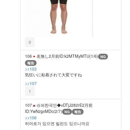
0
106
名無し
2月前
ID:k2MTMyMTU(1/6)
NG
報告
>>103
気狂いに粘着されて大変ですね
>>107
1
107
슈퍼한국인◆vDTjJ282rE
2月前
ID:YwNzgxMDc(2/7)
NG
報告
>>106
히어로가 있으면 빌런도 있으니까요