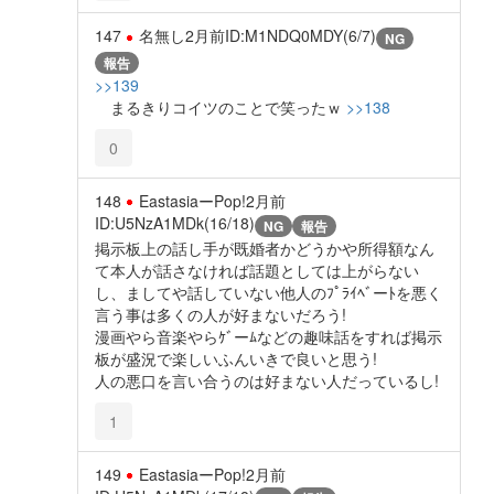
147
名無し
2月前
ID:M1NDQ0MDY(6/7)
NG
報告
>>139
まるきりコイツのことで笑ったｗ
>>138
0
148
EastasiaーPop!
2月前
ID:U5NzA1MDk(16/18)
NG
報告
掲示板上の話し手が既婚者かどうかや所得額なん
て本人が話さなければ話題としては上がらない
し、ましてや話していない他人のﾌﾟﾗｲﾍﾞーﾄを悪く
言う事は多くの人が好まないだろう!
漫画やら音楽やらｹﾞーﾑなどの趣味話をすれば掲示
板が盛況で楽しいふんいきで良いと思う!
人の悪口を言い合うのは好まない人だっているし!
1
149
EastasiaーPop!
2月前