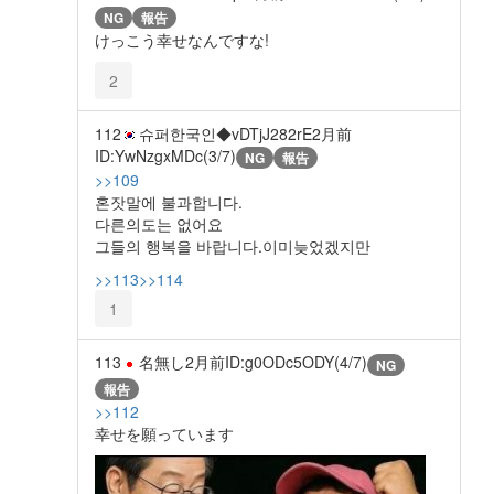
NG
報告
けっこう幸せなんですな!
2
112
슈퍼한국인◆vDTjJ282rE
2月前
ID:YwNzgxMDc(3/7)
NG
報告
>>109
혼잣말에 불과합니다.
다른의도는 없어요
그들의 행복을 바랍니다.이미늦었겠지만
>>113
>>114
1
113
名無し
2月前
ID:g0ODc5ODY(4/7)
NG
報告
>>112
幸せを願っています