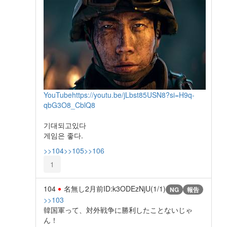
YouTube
https://youtu.be/jLbst85USN8?si=H9q-
qbG3O8_CblQ8
기대되고있다
게임은 좋다.
>>104
>>105
>>106
1
104
名無し
2月前
ID:k3ODEzNjU(1/1)
NG
報告
>>103
韓国軍って、対外戦争に勝利したことないじゃ
ん！