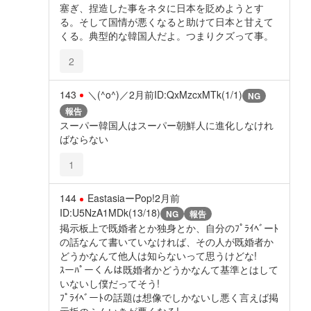
塞ぎ、捏造した事をネタに日本を貶めようとす
る。そして国情が悪くなると助けて日本と甘えて
くる。典型的な韓国人だよ。つまりクズって事。
2
143
＼(^o^)／
2月前
ID:QxMzcxMTk(1/1)
NG
報告
スーパー韓国人はスーパー朝鮮人に進化しなけれ
ばならない
1
144
EastasiaーPop!
2月前
ID:U5NzA1MDk(13/18)
NG
報告
掲示板上で既婚者とか独身とか、自分のﾌﾟﾗｲﾍﾞーﾄ
の話なんて書いていなければ、その人が既婚者か
どうかなんて他人は知らないって思うけどな!
ｽーﾊﾟーくんは既婚者かどうかなんて基準とはして
いないし僕だってそう!
ﾌﾟﾗｲﾍﾞーﾄの話題は想像でしかないし悪く言えば掲
示板のふんいきが悪くなる!