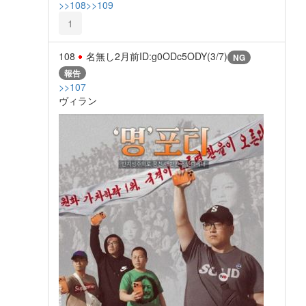
>>108
>>109
1
108
名無し
2月前
ID:g0ODc5ODY(3/7)
NG
報告
>>107
ヴィラン