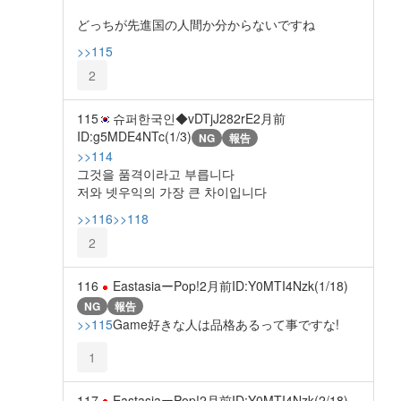
どっちが先進国の人間か分からないですね
>>115
2
115
슈퍼한국인◆vDTjJ282rE
2月前
ID:g5MDE4NTc(1/3)
NG
報告
>>114
그것을 품격이라고 부릅니다
저와 넷우익의 가장 큰 차이입니다
>>116
>>118
2
116
EastasiaーPop!
2月前
ID:Y0MTI4Nzk(1/18)
NG
報告
>>115
Game好きな人は品格あるって事ですな!
1
117
EastasiaーPop!
2月前
ID:Y0MTI4Nzk(2/18)