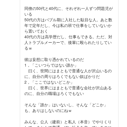
同僚の50代と40代に、それぞれ一人ずつ問題児が
いる
50代の方はバブル期に入社した駄目な人。あと数
年で定年だし、今は私の班で仕事をしていないか
ら置いておく
40代の方は高学歴だし、仕事もできる。ただ、対
人トラブルメーカーで、後輩に殴られたりしてい
るｗ
彼は妄想に取り憑かれているのだ
1，「こいつらではない誰か」
曰く、世間にはまともで普通な人が沢山いるの
に、自分の周りはろくでもない奴ばかりだ
2，「ここではないどこか」
曰く、世界にはまともで普通な会社が沢山ある
のに、自分の職場はろくでもない
そんな「誰か」はいないし、そんな「どこか」
も、ありはしないのにねｗ
みんな、公人（建前）と私人（本音）でやりくり