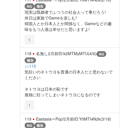
NG
報告
現実は既婚者でふつうの社会人って事だろう!
休日は家族でGameを楽しむ!
韓国人とか日本人とか関係なく、Gameなどの趣
味をもつ人達は幸せだと思いますよ!
1
118
名無し
2月前
ID:k2MTMyMTU(4/6)
NG
報告
>>115
気狂いのネトウヨを普通の日本人だと思わないで
ください
ネトウヨは日本の恥です
孤独に狂ってしまいネトウヨになるのです
1
119
EastasiaーPop!
2月前
ID:Y0MTI4Nzk(3/18)
NG
報告