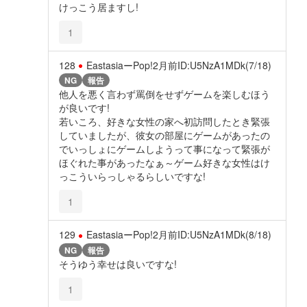
けっこう居ますし!
1
128
EastasiaーPop!
2月前
ID:U5NzA1MDk(7/18)
NG
報告
他人を悪く言わず罵倒をせずゲームを楽しむほう
が良いです!
若いころ、好きな女性の家へ初訪問したとき緊張
していましたが、彼女の部屋にゲームがあったの
でいっしょにゲームしようって事になって緊張が
ほぐれた事があったなぁ～ゲーム好きな女性はけ
っこういらっしゃるらしいですな!
1
129
EastasiaーPop!
2月前
ID:U5NzA1MDk(8/18)
NG
報告
そうゆう幸せは良いですな!
1