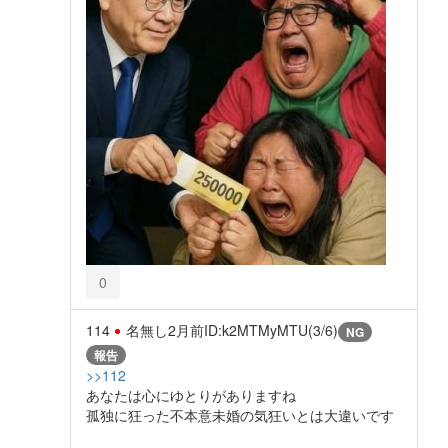
0
114
名無し
2月前
ID:k2MTMyMTU(3/6)
NG
報告
>>112
あなたは心にゆとりがありますね
孤独に狂った不本意未婚の気狂いとは大違いです