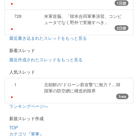
1日前
728
米軍首脳、「韓米合同軍事演習、コンピ
ュータでなく野外で実施すべき」
2日前
最近書き込まれたスレッドをもっと見る
新着スレッド
最近作成されたスレッドをもっと見る
人気スレッド
1
北朝鮮の“ドローン群攻撃”に無力？…韓
国軍の防空網に構造的限界
1res
ランキングページへ
新規スレッド作成
TOP
カテゴリ『軍事』