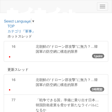
メ
ニ
ュ
Select Language
▼
ー
TOP
カテゴリ『軍事』
ホットスレッド
16
北朝鮮の“ドローン群攻撃”に無力？…韓
国軍の防空網に構造的限界
1point
更新スレッド
16
北朝鮮の“ドローン群攻撃”に無力？…韓
国軍の防空網に構造的限界
3時間前
77
「戦争できる国」準備に乗り出す日本…
韓国防衛産業を脅かす新たなライバルに
なるか