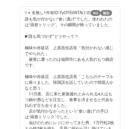
1
名無し
1年前
ID:YyOTE0NTA(1/2)
NG
報告
誰も気が付かない“食い逃げ”でした。使われたの
は“両替トリック”。その瞬間が映っていました。
■“誰も気づかず”どうやって？
極味や赤坂店 上原昌也店長「気付かれない感じ
でやられた」
被害に遭ったのは福岡市にある人気のもつ鍋店
です。
極味や赤坂店 上原昌也店長「こちらのテーブル
に座りました。韓国語を話していたので韓国人か
なと思う」
11日夜、店に来た家族連れとみられる4人はも
つ鍋や酒などを注文し、食事を済ませると代金を
払わず立ち去りました。
店が気付かなかったという“食い逃げ”の手口
は“両替トリック”でした。
会計のためにレジにやってきた男。1万円札2枚
と小銭2枚を持ち、店員に何やら話し掛けていま