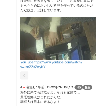
は警察に被害届を出していて、「お客様に喜んで
もらうためにおいしい料理を作っているのにただ
ただ残念」と話しています。
YouTube
https://www.youtube.com/watch?
v=ksnZZsZwyKY
0
4
名無し
1年前
ID:QwNjkzNDM(1/1)
NG
報告
海外に来ても詐欺かよ。それも家族で…
貧乏朝鮮人はこれだからな。
朝鮮人は日本に来るなよ！