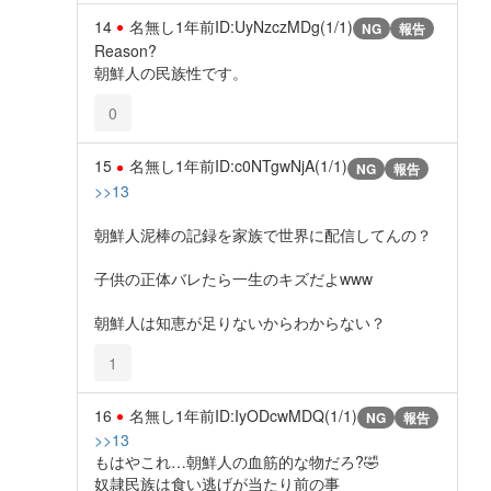
14
名無し
1年前
ID:UyNzczMDg(1/1)
NG
報告
Reason?
朝鮮人の民族性です。
0
15
名無し
1年前
ID:c0NTgwNjA(1/1)
NG
報告
>>13
朝鮮人泥棒の記録を家族で世界に配信してんの？
子供の正体バレたら一生のキズだよwww
朝鮮人は知恵が足りないからわからない？
1
16
名無し
1年前
ID:IyODcwMDQ(1/1)
NG
報告
>>13
もはやこれ…朝鮮人の血筋的な物だろ?🤣
奴隷民族は食い逃げが当たり前の事