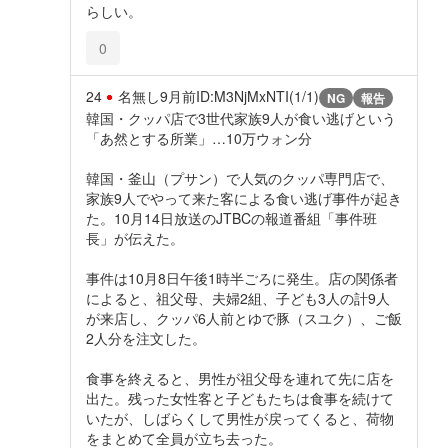
らしい。
0
24
名無し
9月前
ID:M3NjMxNTI(1/1)
NG
報告
韓国・クッパ店で3世代家族9人が食い逃げという
「あ然とする所業」…10万ウォン分
韓国・釜山（プサン）で人気のクッパ専門店で、
家族9人でやって来た客による食い逃げ事件が起き
た。10月14日放送のJTBCの報道番組「事件班
長」が伝えた。
事件は10月8日午後1時半ごろに発生。店の関係者
によると、祖父母、夫婦2組、子ども3人の計9人
が来店し、クッパ6人前とゆで豚（スユク）、ご飯
2人分を注文した。
食事を終えると、男性が祖父母を連れて先に店を
出た。残った女性客と子どもたちは食事を続けて
いたが、しばらくして男性が戻ってくると、荷物
をまとめて全員が立ち去った。