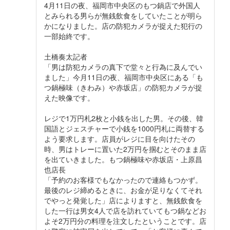
4月11日の夜、福岡市中央区のもつ鍋店で外国人
とみられる男らが無銭飲食をしていたことが明ら
かになりました。店の防犯カメラが捉えた犯行の
一部始終です。
土橋奏太記者
「男は防犯カメラの真下で堂々と行為に及んでい
ました」今月11日の夜、福岡市中央区にある「も
つ鍋極味（きわみ）や赤坂店」の防犯カメラが捉
えた映像です。
レジで1万円札2枚と小銭を出した男。その後、韓
国語とジェスチャーで小銭を1000円札に両替する
よう要求します。店員がレジに目を向けたその
時、男はトレーに置いた2万円を掴むとそのまま店
を出ていきました。もつ鍋極味や赤坂店・上原昌
也店長
「予約のお客様でもなかったので連絡もつかず。
最後のレジ締めるときに、お金が足りなくてそれ
でやっと発覚した」店によりますと、無銭飲食を
した一行は男女4人で店を訪れていてもつ鍋などお
よそ2万円分の料理を注文したということです。店