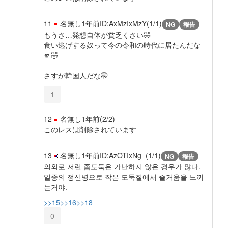
11
名無し
1年前
ID:AxMzIxMzY(1/1)
NG
報告
もうさ…発想自体が貧乏くさい🤣
食い逃げする奴って今の令和の時代に居たんだな
🫵🤣
さすが韓国人だな🤭
1
12
名無し
1年前
(2/2)
このレスは削除されています
13
名無し
1年前
ID:AzOTIxNg=(1/1)
NG
報告
의외로 저런 좀도둑은 가난하지 않은 경우가 많다.
일종의 정신병으로 작은 도둑질에서 즐거움을 느끼
는거야.
>>15
>>16
>>18
0