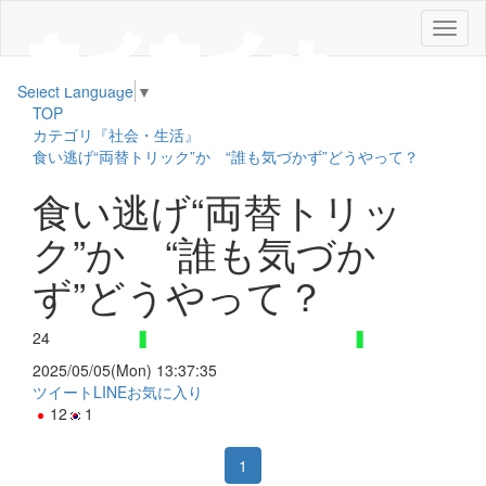
メ
ニ
ュ
Select Language
▼
ー
TOP
カテゴリ『社会・生活』
食い逃げ“両替トリック”か “誰も気づかず”どうやって？
食い逃げ“両替トリッ
ク”か “誰も気づか
ず”どうやって？
24
2025/05/05(Mon) 13:37:35
ツイート
LINE
お気に入り
12
1
1