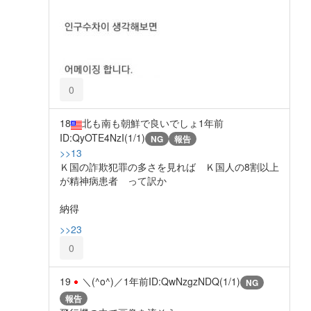
0
18
北も南も朝鮮で良いでしょ
1年前
ID:QyOTE4NzI(1/1)
NG
報告
>>13
Ｋ国の詐欺犯罪の多さを見れば Ｋ国人の8割以上
が精神病患者 って訳か
納得
>>23
0
19
＼(^o^)／
1年前
ID:QwNzgzNDQ(1/1)
NG
報告