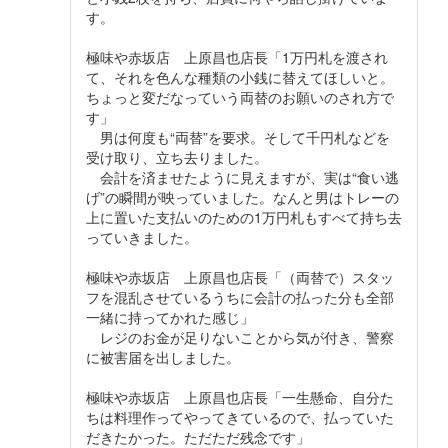
す。
極味や赤坂店 上原昌也店長「1万円札を渡され
て、それを色んな種類の小銭に替えてほしいと。
ちょっと変だなっていう両替のお願いのされ方で
す」
男は何度も“両替”を要求。そして千円札などを
受け取り、立ち去りました。
会計を済ませたように見えますが、実は“食い逃
げ”の瞬間が映っていました。なんと男はトレーの
上に置いた支払いのための1万円札もすべて持ち去
っていきました。
極味や赤坂店 上原昌也店長「（両替で）スタッ
フを混乱させているうちに会計の払った分も全部
一緒に持ってかれた感じ」
レジのお金が足りないことから気が付き、警察
に被害届を出しました。
極味や赤坂店 上原昌也店長「一生懸命、自分た
ちは料理作ってやってきているので、払っていた
だきたかった。ただただ残念です」