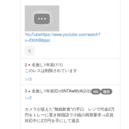
YouTube
https://www.youtube.com/watch?
v=ifX0hB9jqsc
0
2
名無し
1年前
(1/1)
このレスは削除されています
>>3
3
名無し
1年前
ID:c5NTAwMzA(2/2)
NG
報告
>>2
カメラが捉えた"無銭飲食"の手口 レジで代金2万
円をトレーに置き韓国語で小銭の両替要求→店員
対応中に2万円を手にして退店