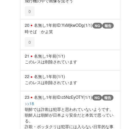
飛行機の中で画像を流そう
0
20
名無し
1年前
ID:YxMjkwODg(1/1)
NG
報告
時そば かよ笑
0
21
名無し
1年前
(1/1)
このレスは削除されています
22
名無し
1年前
(1/1)
このレスは削除されています
23
名無し
1年前
ID:c5NzEyOTY(1/1)
NG
報告
>>18
朝鮮では詐欺は犯罪と思われていないようです。
朝鮮人は朝鮮が日本より安全だと本気で思ってい
る。
詐欺・ボッタクリは犯罪には入らない日常的な事