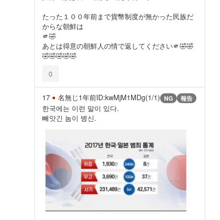
たった１００年前まで貨幣制度が無かった民族だ
からな朝鮮は
🫵🤣
あとは得意の朝鮮人の情で返してください🫵🤣🤣
🤣🤣🤣🤣🤣
0
17
名無じ
1年前
ID:kwMjM1MDg(1/1)
NG
報告
한국에는 이런 말이 있다.
빼앗긴 놈이 병신.