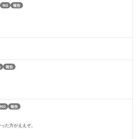
NG
報告
G
報告
NG
報告
やった方がええぞ。