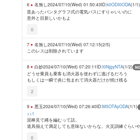
6
名無し
2024/07/10(Wed) 01:50:43
ID:
k0ODI0ODA
(1/1)
昔あったパンタグラフ式の電気バスにすりゃいいのに
意外と目新しいかもよ
0
7
名無し
2024/07/10(Wed) 07:12:15
(2/5)
このレスは削除されています
8
白妙
2024/07/10(Wed) 07:20:11
ID:
I0NjgyNTA
(1/2)
N
どうせ乗員も乗客も消火器を使わずに逃げるだろう
もしくは一瞬で炎に包まれて消火器だけが焼け残る
2
9
悪玉
2024/07/10(Wed) 07:26:40
ID:
M5OTAyODA
(1/1)
>>1
泥棒見て縄を編むって話。
道具揃えて満足しても意味ないからな。火災訓練ぐらい
0