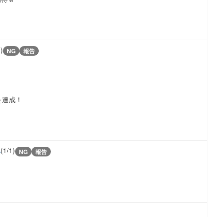
)
NG
報告
を達成！
A
(1/1)
NG
報告