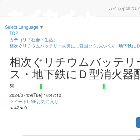
カイカイchつい
Select Language
▼
TOP
カテゴリ『社会・生活』
相次ぐリチウムバッテリー火災に…韓国ソウルのバス・地下鉄に
相次ぐリチウムバッテリ
ス・地下鉄にＤ型消火器
50
2024/07/09(Tue) 16:47:10
ツイート
LINE
お気に入り
42
0