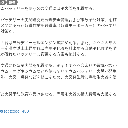
NG
報告
ウムバッテリーを使う公共交通には消火器を配置する。
ムバッテリー火災関連交通分野安全管理および事故予防対策」を打
駅区間にあった軌道作業用鉄道車（軌道モーターカー）のバッテリ
う対策だ。
３４台は当分ディーゼルエンジン式に変える。また、２０２５年３
て一定温度以上上昇すれば専用消化液を排出する自動消化設備を備
性が優れたバッテリーに変更する方案も検討する。
共交通にＤ型消火器を配置する。まず１７００台余りの電気バスが
チウム・マグネシウムなどを使ってリチウムバッテリー火災が発生
発熱・火災・爆発などを起こすため、火災発生時に専用消火器を使
育と火災予防教育を受けさせる。専用消火器の購入費用も支援する
00&sectcode=430