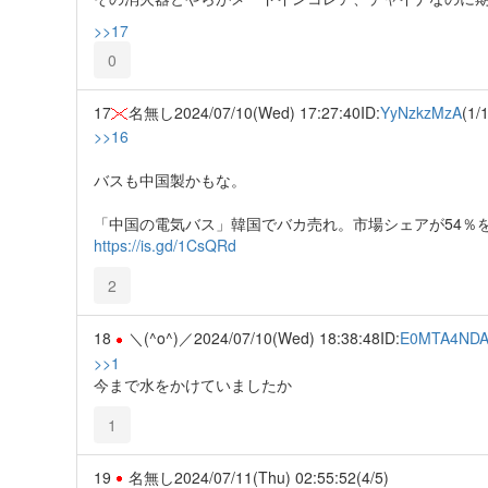
>>17
0
17
名無し
2024/07/10(Wed) 17:27:40
ID:
YyNzkzMzA
(1/1
>>16
バスも中国製かもな。
「中国の電気バス」韓国でバカ売れ。市場シェアが54％
https://is.gd/1CsQRd
2
18
＼(^o^)／
2024/07/10(Wed) 18:38:48
ID:
E0MTA4ND
>>1
今まで水をかけていましたか
1
19
名無し
2024/07/11(Thu) 02:55:52
(4/5)