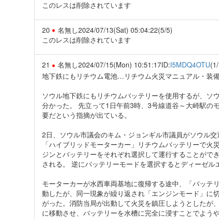
このレスは削除されています
20
名無し
2024/07/13(Sat) 05:04:22
(5/5)
このレスは削除されています
21
名無し
2024/07/15(Mon) 10:51:17
ID:
I5MDQ4OTU
(1/
地下鉄にもリチウム電池…リチウム火災マニュアル・装
ソウル地下鉄にもリチウムバッテリーを使用するが、ソ
分かった。 先立って1日午前3時、3号線道谷～大峙駅
要だという指摘が出ている。
2日、ソウル市議会のキム・ジョンギル市議員がソウル交
「ハイブリッドモーターカー」リチウムバッテリーで火
ジンとバッテリーをそれぞれ選択して運行することがで
される。 逆にバッテリーモードを選択するとディーゼル
モーターカーが水西車両基地に復帰する途中、「バッテリ
動したが、同一現象が繰り返され「エンジンモード」に
がった。消防当局が出動して火災を鎮圧しようとしたが、
に移動させ、バッテリーを水槽に完全に浸すことでようや