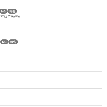
NG
報告
すね？wwww
)
NG
報告