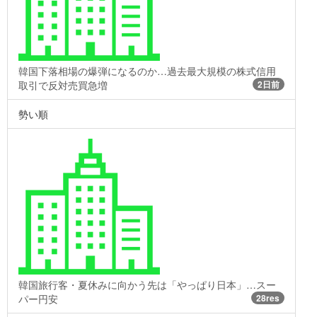
韓国下落相場の爆弾になるのか…過去最大規模の株式信用
取引で反対売買急増
2日前
勢い順
韓国旅行客・夏休みに向かう先は「やっぱり日本」…スー
パー円安
28res