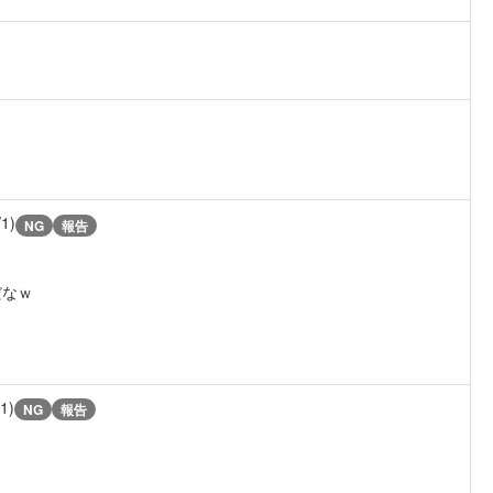
/1)
NG
報告
だなｗ
/1)
NG
報告