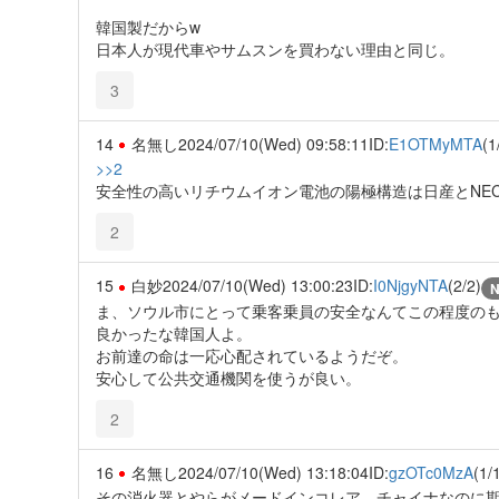
韓国製だからw
日本人が現代車やサムスンを買わない理由と同じ。
3
14
名無し
2024/07/10(Wed) 09:58:11
ID:
E1OTMyMTA
(1
>>2
安全性の高いリチウムイオン電池の陽極構造は日産とNEC
2
15
白妙
2024/07/10(Wed) 13:00:23
ID:
I0NjgyNTA
(2/2)
ま、ソウル市にとって乗客乗員の安全なんてこの程度の
良かったな韓国人よ。
お前達の命は一応心配されているようだぞ。
安心して公共交通機関を使うが良い。
2
16
名無し
2024/07/10(Wed) 13:18:04
ID:
gzOTc0MzA
(1/
その消火器とやらがメードインコレア、チャイナなのに