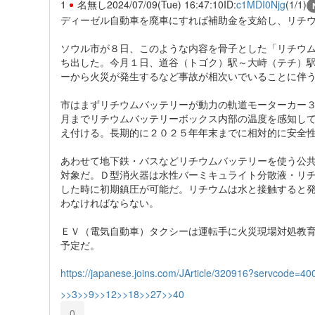
1
名無し
2024/07/09(Tue) 16:47:10
ID:
c1MDI0Njg
(1/1)
ディーゼル自動車を廃車にすれば補助金を支給し、リチ
ソウル市が８日、このような内容を骨子とした「リチウ
ち出した。今月１日、道谷（トゴク）駅～大峙（テチ）
ーから火災が発生するなど事故が相次いでいることに伴
市はまずリチウムバッテリーが動力の軌道モーターカー
月までリチウムバッテリーボックス内部の温度を感知し
え付ける。長期的に２０２５年年末までに相対的に安全
あわせて地下鉄・バスなどリチウムバッテリーを使う公
対象だ。Ｄ型消火器は水性バーミキュライト分散液・リ
した時に初期鎮圧が可能だ。リチウムは水と接触すると
わなければならない。
ＥＶ（電気自動車）タクシーは運転手に火災現場対処教
予定だ。
https://japanese.joins.com/JArticle/320916?servcode=4
>>3
>>9
>>12
>>18
>>27
>>40
0