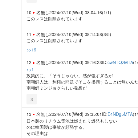
10
名無し
2024/07/10(Wed) 08:04:16
(1/1)
このレスは削除されています
11
名無し
2024/07/10(Wed) 08:14:58
(3/5)
このレスは削除されています
>>19
12
名無し
2024/07/10(Wed) 09:16:23
ID:
cwNTQzMTA
(1
>>1
政策的に、「そうじゃない」感が強すぎるが
南朝鮮人は、利権の問題でそこを指摘することは無いん
南朝鮮ミンジョクらしい発想だ
3
13
名無し
2024/07/10(Wed) 09:35:01
ID:
E4NDg5MTA
(1
日本製のリチウム電池は燃えたり爆発もしない
のに韓国製は事故が頻発する。
その理由は