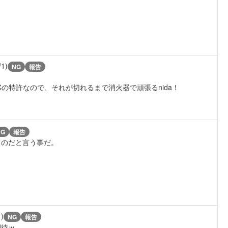
/1)
NG
報告
の特許なので、それが切れるまで消火器で頑張るnida！
NG
報告
ものだと言う事だ。
1)
NG
報告
期待ｗ