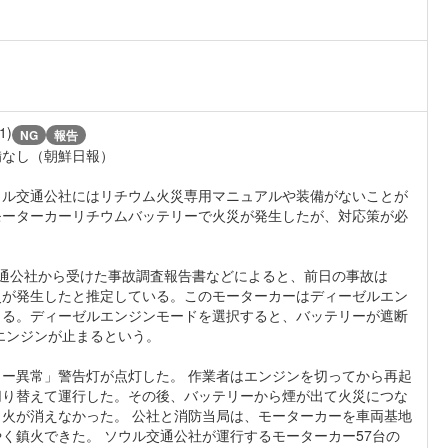
1)
NG
報告
備なし（朝鮮日報）
ウル交通公社にはリチウム火災専用マニュアルや装備がないことが
のモーターカーリチウムバッテリーで火災が発生したが、対応策が必
通公社から受けた事故調査報告書などによると、前日の事故は
災が発生したと推定している。このモーターカーはディーゼルエン
きる。ディーゼルエンジンモードを選択すると、バッテリーが遮断
エンジンが止まるという。
ー異常」警告灯が点灯した。 作業者はエンジンを切ってから再起
切り替えて運行した。その後、バッテリーから煙が出て火災につな
火が消えなかった。 公社と消防当局は、モーターカーを車両基地
く鎮火できた。 ソウル交通公社が運行するモーターカー57台の