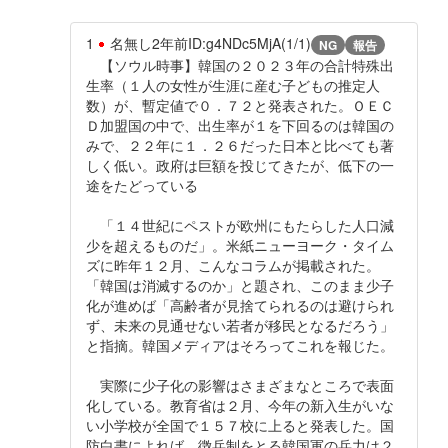
1
名無し
2年前
ID:g4NDc5MjA(1/1)
NG
報告
【ソウル時事】韓国の２０２３年の合計特殊出
生率（１人の女性が生涯に産む子どもの推定人
数）が、暫定値で０．７２と発表された。ＯＥＣ
Ｄ加盟国の中で、出生率が１を下回るのは韓国の
みで、２２年に１．２６だった日本と比べても著
しく低い。政府は巨額を投じてきたが、低下の一
途をたどっている
「１４世紀にペストが欧州にもたらした人口減
少を超えるものだ」。米紙ニューヨーク・タイム
ズに昨年１２月、こんなコラムが掲載された。
「韓国は消滅するのか」と題され、このまま少子
化が進めば「高齢者が見捨てられるのは避けられ
ず、未来の見通せない若者が移民となるだろう」
と指摘。韓国メディアはそろってこれを報じた。
実際に少子化の影響はさまざまなところで表面
化している。教育省は２月、今年の新入生がいな
い小学校が全国で１５７校に上ると発表した。国
防白書によれば、徴兵制をとる韓国軍の兵力は２