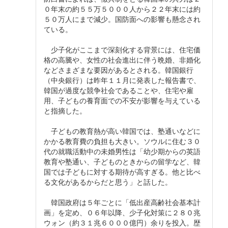
０年末の約５５万５０００人から２２年末には約
５０万人にまで減少。国防面への影響も懸念され
ている。
少子化がここまで深刻化する背景には、住宅価
格の高騰や、女性の社会進出に伴う晩婚、非婚化
などさまざまな要因があるとされる。韓国銀行
（中央銀行）は昨年１１月に発表した報告書で、
韓国が過度な競争社会であることや、住宅や雇
用、子どもの養育面での不安が影響を与えている
と指摘した。
子どもの教育熱が高い韓国では、塾通いなどに
かかる教育費の負担も大きい。ソウルに住む３０
代の就職活動中の未婚男性は「幼少期からの英語
教育や塾通い、子どものときからの留学など、韓
国では子どもに対する期待が高すぎる。他と比べ
る文化があるからだと思う」と話した。
韓国政府は５年ごとに「低出産高齢社会基本計
画」を定め、０６年以降、少子化対策に２８０兆
ウォン（約３１兆６０００億円）余りを投入。歴