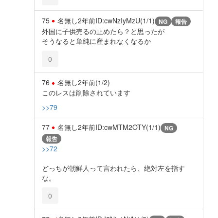
75
名無し
2年前
ID:cwNzIyMzU(1/1)
NG
報告
外国に子供売るの止めたら？と思ったが
そうなると単純に産まれなくなるか
0
76
名無し
2年前
(1/2)
このレスは削除されています
>>79
77
名無し
2年前
ID:cwMTM2OTY(1/1)
NG
報告
>>72
どっちが朝鮮人って言われたら、絶対左を指す
な。
0