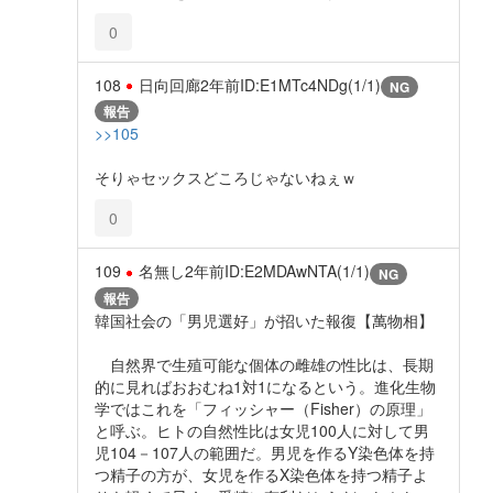
0
108
日向回廊
2年前
ID:E1MTc4NDg(1/1)
NG
報告
>>105
そりゃセックスどころじゃないねぇｗ
0
109
名無し
2年前
ID:E2MDAwNTA(1/1)
NG
報告
韓国社会の「男児選好」が招いた報復【萬物相】
自然界で生殖可能な個体の雌雄の性比は、長期
的に見ればおおむね1対1になるという。進化生物
学ではこれを「フィッシャー（Fisher）の原理」
と呼ぶ。ヒトの自然性比は女児100人に対して男
児104－107人の範囲だ。男児を作るY染色体を持
つ精子の方が、女児を作るX染色体を持つ精子よ