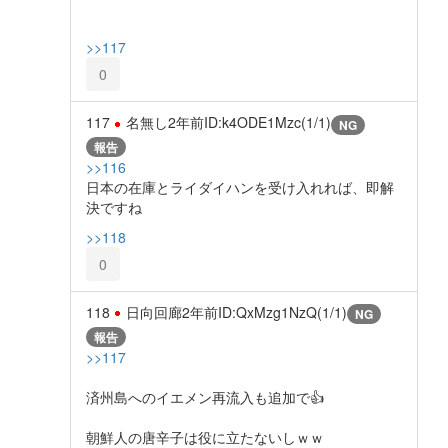
>>117
0
117
名無し
2年前
ID:k4ODE1Mzc(1/1)
NG
報告
>>116
日本の在庫とライダイハンを受け入れれば、即解
決ですね
>>118
0
118
日向回廊
2年前
ID:QxMzg1NzQ(1/1)
NG
報告
>>117
済州島へのイエメン再流入も追加で👍
朝鮮人の唐辛子は役に立たないしｗｗ