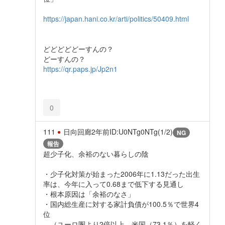
https://japan.hani.co.kr/arti/politics/50409.html
どどどどどーすんの？
どーすんの？
https://qr.paps.jp/Jp2n1
0
111
日向回廊
2年前
ID:U0NTg0NTg(1/2)
NG
報告
超少子化、余裕のない暮らしの陰
・少子化対策が始まった2006年に1.13だった出生
率は、今年に入って0.68まで低下する見通し
・根本原因は「余裕のなさ」
・国内総生産に対する家計負債が100.5％で世界4
位
（ユーロ圏より2倍以上、米国（73.1％）を軽く