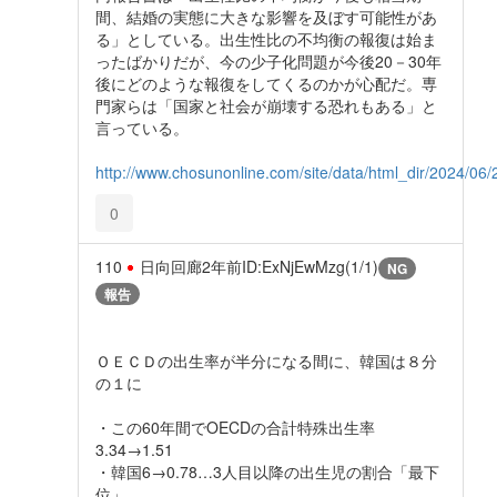
間、結婚の実態に大きな影響を及ぼす可能性があ
る」としている。出生性比の不均衡の報復は始ま
ったばかりだが、今の少子化問題が今後20－30年
後にどのような報復をしてくるのかが心配だ。専
門家らは「国家と社会が崩壊する恐れもある」と
言っている。
http://www.chosunonline.com/site/data/html_dir/2024/0
0
110
日向回廊
2年前
ID:ExNjEwMzg(1/1)
NG
報告
ＯＥＣＤの出生率が半分になる間に、韓国は８分
の１に
・この60年間でOECDの合計特殊出生率
3.34→1.51
・韓国6→0.78…3人目以降の出生児の割合「最下
位」