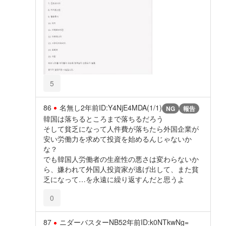
5
86
名無し
2年前
ID:Y4NjE4MDA(1/1)
NG
報告
韓国は落ちるところまで落ちるだろう
そして貧乏になって人件費が落ちたら外国企業が
安い労働力を求めて投資を始めるんじゃないか
な？
でも韓国人労働者の生産性の悪さは変わらないか
ら、嫌われて外国人投資家が逃げ出して、また貧
乏になって…を永遠に繰り返すんだと思うよ
0
87
ニダーバスターNB5
2年前
ID:k0NTkwNg=