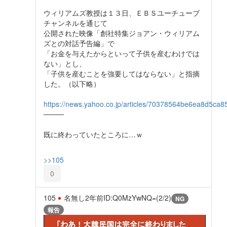
ウィリアムズ教授は１３日、ＥＢＳユーチューブ
チャンネルを通じて
公開された映像「創社特集ジョアン・ウィリアム
ズとの対話予告編」で
「お金を与えたからといって子供を産むわけでは
ない」とし、
「子供を産むことを強要してはならない」と指摘
した。（以下略）
https://news.yahoo.co.jp/articles/70378564be6ea8d5c
────
既に終わっていたところに…ｗ
>>105
0
105
名無し
2年前
ID:Q0MzYwNQ=(2/2)
NG
報告