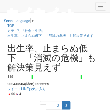
メ
ニ
ュ
Select Language
▼
ー
TOP
カテゴリ『社会・生活』
出生率、止まらぬ低下 「消滅の危機」も解決策見えず
出生率、止まらぬ低
下 「消滅の危機」も
解決策見えず
119
2024/03/04(Mon) 09:55:29
ツイート
LINE
お気に入り
90
4
1
2
3