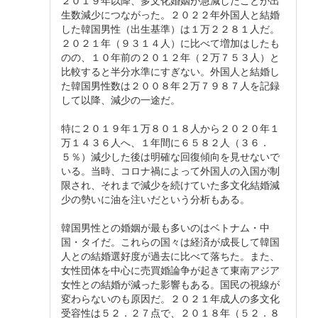
生数減少につながった。２０２２年外国人と結婚
した韓国男性（出生基準）は１万２２８１人だ。
２０２１年（９３１４人）に比べて増加はしたも
のの、１０年前の２０１２年（２万７５３人）と
比較すると半分水準にすぎない。外国人と結婚し
た韓国男性数は２００８年２万７９８７人を記録
して以降、減少の一途だ。
特に２０１９年１万８０１８人から２０２０年１
万１４３６人へ、１年間に６５８２人（３６．
５％）減少した後は明確な回復傾向を見せないで
いる。当時、コロナ禍によって外国人の入国が制
限され、それまで減少を続けていた多文化結婚減
少の勢いに油を注いだという分析もある。
韓国男性との婚姻が最も多いのはベトナム・中
国・タイだ。これらの国々は経済が成長して韓国
人との結婚選好度が過去に比べて落ちた。また、
女性団体を中心に売買婚論争が起きて東南アジア
女性との結婚が減った影響もある。国民の視線が
変わらないのも原因だ。２０２１年成人の多文化
受容性は５２．２７点で、２０１８年（５２．８