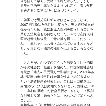
りも軽くて早く、受精に有利だからだ。しかし、
男児の平均死亡率は女児より少し高く、青少年期
を過ぎると次第に1対1に近づくという。
韓国では男児選好傾向がほとんどなくなり、
2007年以降は自然性比に戻った。男児選好傾向が
強かったため、親に胎児の性別を知らせることを
禁じた法規定も必要なくなった。今では産婦人科
医が超音波検査後、「青い服を買ってください
ね」「赤ちゃんはお母さんに似ていますね」など
と、それとなく胎児の性別を伝えることもなくな
った。
ところが、かつてのこうした深刻な性比不均衡
が今の社会に「報復」を始めた。韓国保健社会研
究院は「過去の男児選好の影響により、2021年基
準で韓国の未婚男性は未婚女性より約20％多い」
という調査結果を発表した。これは人口構造上、
男性の6人に1人は結婚できないという意味だ。20
－30年前の間違った社会風習が、今になって深刻
な影響を及ぼし始めたとは、あらためて驚くべき
ことだ。
同報告書は「出生性比の不均衡が今後も相当期