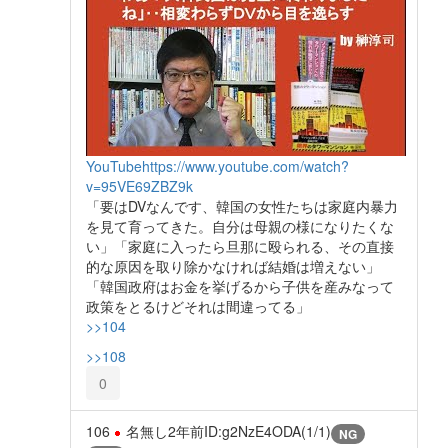
YouTube
https://www.youtube.com/watch?
v=95VE69ZBZ9k
「要はDVなんです、韓国の女性たちは家庭内暴力
を見て育ってきた。自分は母親の様になりたくな
い」「家庭に入ったら旦那に殴られる、その直接
的な原因を取り除かなければ結婚は増えない」
「韓国政府はお金を挙げるから子供を産みなって
政策をとるけどそれは間違ってる」
>>104
>>108
0
106
名無し
2年前
ID:g2NzE4ODA(1/1)
NG