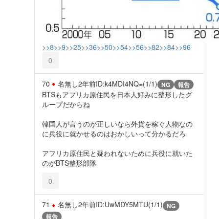
>>8
>>9
>>25
>>36
>>50
>>54
>>56
>>82
>>84
>>96
0
70
名無し
2年前
ID:k4MDI4NQ=(1/1)
NG
報告
BTSもアフリカ原住民を日本人好みに整形したグ
ループだからね
韓国人が言うのが正しいなら外貨を稼ぐ人物なの
に兵役に就かせるのはおかしいって分かるだろ
アフリカ原住民と疑われないために兵役に就いた
のがBTS整形部隊
0
71
名無し
2年前
ID:UwMDY5MTU(1/1)
NG
報告