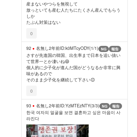
産まないやつらを無視して
放っといても産む人たちにたくさん産んでもらう
しか
たぶん対策はない
0
92
名無し
2年前
ID:k0MTcyODY(1/1)
NG
報告
さすが先進国の韓国、出生率まで日本を追い抜い
て世界一とか凄いね😄
個人的に少子化が進んだ国がどうなるか非常に興
味があるので
そのまま少子化を継続して下さい😊
0
93
名無し
2年前
ID:YzMTEzNTY(3/3)
NG
報告
한국 여자의 얼굴을 보면 결혼하고 싶은 마음이 사
라진다