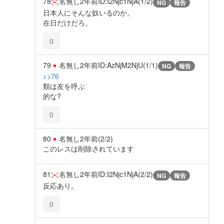
78
名無し
2年前
ID:I2Njc1NjA(1/2)
NG
報告
日本人にそんな奴いるのか。
在日だけだろ。
0
79
名無し
2年前
ID:AzNjM2NjU(1/1)
NG
報告
>>76
類は友を呼ぶ
的な?
0
80
名無し
2年前
(2/2)
このレスは削除されています
81
名無し
2年前
ID:I2Njc1NjA(2/2)
NG
報告
反応あり。
0