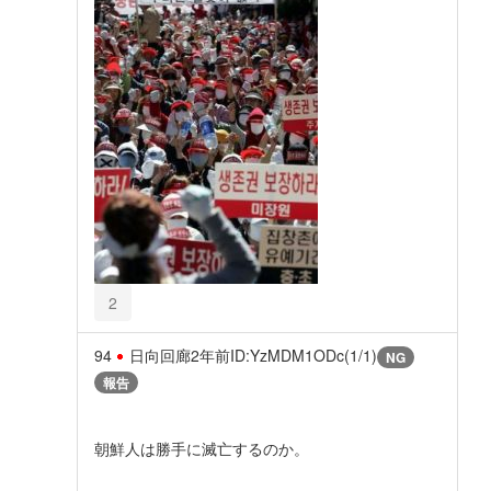
2
94
日向回廊
2年前
ID:YzMDM1ODc(1/1)
NG
報告
朝鮮人は勝手に滅亡するのか。