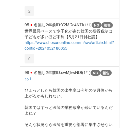
2
95
名無し
2年前
ID:Y2MDc4NTI(1/1)
NG
報告
世界最悪ペースで少子化が進む韓国の所得税制は
子どもが多いほど不利【5月21日付社説】
https://www.chosunonline.com/m/svc/article.html?
contid=2024052180055
0
96
名無し
2年前
ID:cwMjkwNDI(1/1)
NG
報告
>>1
ひょっとしたら韓国の出生率は今年の９月位から
上がるかもしれない。
韓国ではずっと医師の業務放棄が続いているんだ
よね？
そんな状況なら医師を重要な部署に集中させない