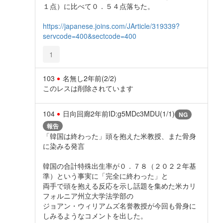
１点）に比べて０．５４点落ちた。
https://japanese.joins.com/JArticle/319339?
servcode=400&sectcode=400
1
103
名無し
2年前
(2/2)
このレスは削除されています
104
日向回廊
2年前
ID:g5MDc3MDU(1/1)
NG
報告
「韓国は終わった」頭を抱えた米教授、また骨身
に染みる発言
韓国の合計特殊出生率が０．７８（２０２２年基
準）という事実に「完全に終わった」と
両手で頭を抱える反応を示し話題を集めた米カリ
フォルニア州立大学法学部の
ジョアン・ウィリアムズ名誉教授が今回も骨身に
しみるようなコメントを出した。