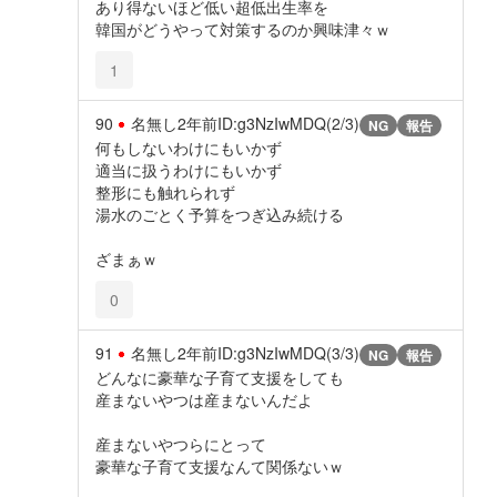
あり得ないほど低い超低出生率を
韓国がどうやって対策するのか興味津々ｗ
1
90
名無し
2年前
ID:g3NzIwMDQ(2/3)
NG
報告
何もしないわけにもいかず
適当に扱うわけにもいかず
整形にも触れられず
湯水のごとく予算をつぎ込み続ける
ざまぁｗ
0
91
名無し
2年前
ID:g3NzIwMDQ(3/3)
NG
報告
どんなに豪華な子育て支援をしても
産まないやつは産まないんだよ
産まないやつらにとって
豪華な子育て支援なんて関係ないｗ