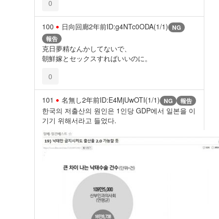
0
100
日向回廊
2年前
ID:g4NTc0ODA(1/1)
NG
報告
克日夢精なんかしてないで、
朝鮮嫁とセックスすればいいのに。
0
101
名無し
2年前
ID:E4MjUwOTI(1/1)
NG
報告
한국의 저출산의 원인은 1인당 GDP에서 일본을 이
기기 위해서라고 들었다.