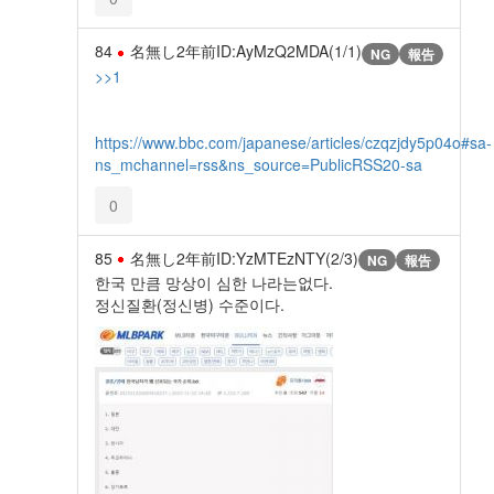
84
名無し
2年前
ID:AyMzQ2MDA(1/1)
NG
報告
>>1
https://www.bbc.com/japanese/articles/czqzjdy5p04o#sa-
ns_mchannel=rss&ns_source=PublicRSS20-sa
0
85
名無し
2年前
ID:YzMTEzNTY(2/3)
NG
報告
한국 만큼 망상이 심한 나라는없다.
정신질환(정신병) 수준이다.