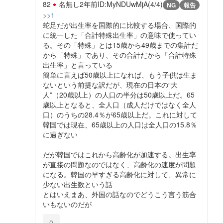
82
名無し
2年前
ID:MyNDUwMjA(4/4)
NG
報告
>>1
蛇足だが出生率を国際的に比較する場合、国際的
に統一した「合計特殊出生率」の意味で使ってい
る。その「特殊」とは15歳から49歳までの集計だ
から「特殊」であり、その合計だから「合計特殊
出生率」と言っている
簡単に言えば50歳以上になれば、もう子供は生ま
ないという前提な訳だが、現在の日本の“大
人”（20歳以上）の人口の半分は50歳以上だ。65
歳以上となると、全人口（成人だけではなく全人
口）のうちの28.4％が65歳以上だ。これに対して
韓国では現在、65歳以上の人口は全人口の15.8％
に過ぎない
だが韓国ではこれから高齢化が加速する。出生率
が直接の問題なのではなく、高齢化の速度が問題
になる。韓国の早すぎる高齢化に対して、異常に
少ない出生数という話
とはいえまあ、外国の話なのでどうこう言う筋合
いもないのだが
0