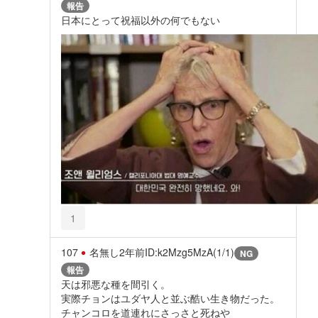
報告
日本にとって祝福以外の何でもない
1
107
名無し
2年前
ID:k2Mzg5MzA(1/1)
NG
報告
天は邪悪な種を間引く。
実際チョンはユダヤ人と並ぶ酷い生き物だった。
チャンコロを道連れにさっさと死ねや