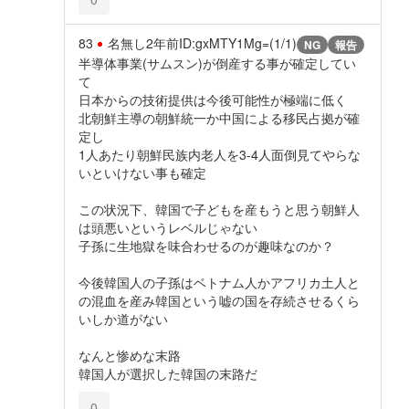
83
名無し
2年前
ID:gxMTY1Mg=(1/1)
NG
報告
半導体事業(サムスン)が倒産する事が確定してい
て
日本からの技術提供は今後可能性が極端に低く
北朝鮮主導の朝鮮統一か中国による移民占拠が確
定し
1人あたり朝鮮民族内老人を3-4人面倒見てやらな
いといけない事も確定
この状況下、韓国で子どもを産もうと思う朝鮮人
は頭悪いというレベルじゃない
子孫に生地獄を味合わせるのが趣味なのか？
今後韓国人の子孫はベトナム人かアフリカ土人と
の混血を産み韓国という嘘の国を存続させるくら
いしか道がない
なんと惨めな末路
韓国人が選択した韓国の末路だ
0