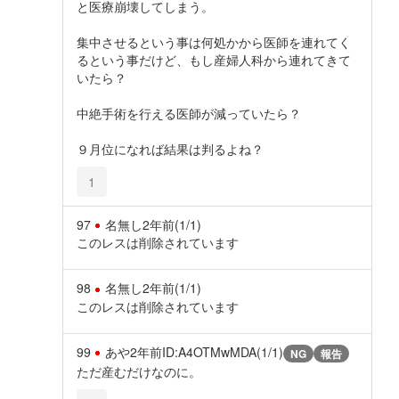
と医療崩壊してしまう。
集中させるという事は何処かから医師を連れてく
るという事だけど、もし産婦人科から連れてきて
いたら？
中絶手術を行える医師が減っていたら？
９月位になれば結果は判るよね？
1
97
名無し
2年前
(1/1)
このレスは削除されています
98
名無し
2年前
(1/1)
このレスは削除されています
99
あや
2年前
ID:A4OTMwMDA(1/1)
NG
報告
ただ産むだけなのに。