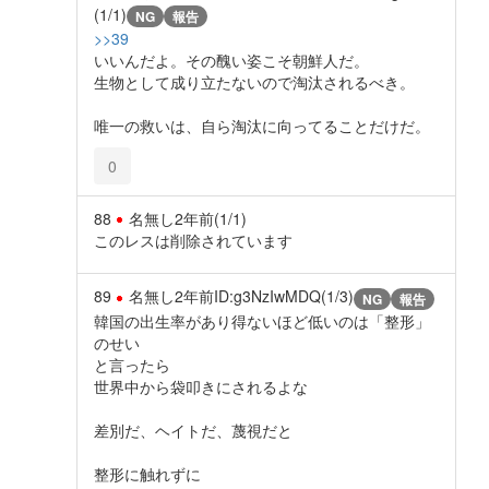
(1/1)
NG
報告
>>39
いいんだよ。その醜い姿こそ朝鮮人だ。
生物として成り立たないので淘汰されるべき。
唯一の救いは、自ら淘汰に向ってることだけだ。
0
88
名無し
2年前
(1/1)
このレスは削除されています
89
名無し
2年前
ID:g3NzIwMDQ(1/3)
NG
報告
韓国の出生率があり得ないほど低いのは「整形」
のせい
と言ったら
世界中から袋叩きにされるよな
差別だ、ヘイトだ、蔑視だと
整形に触れずに