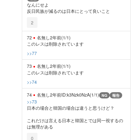
なんにせよ
反日民族が減るのは日本にとって良いこと
2
72
名無し
2年前
(1/1)
このレスは削除されています
>>77
73
名無し
2年前
(1/1)
このレスは削除されています
>>74
74
名無し
2年前
ID:k3Nzk0NzA(1/1)
NG
報告
>>73
日本の場合と韓国の場合は違うと思うけど？
これだけは言える日本と韓国とでは同一視するの
は無理がある
0