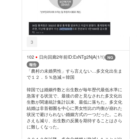
3
102
日向回廊
2年前
ID:ExNTg2NjA(1/1)
NG
報告
「農村の未婚男性」すら言えない…多文化出生ま
で１２．５％急減＝韓国
韓国では婚姻件数と出生数が毎年歴代最低水準に
急落する状況で、最後の砦と見なされた多文化出
生数が関連統計集計以来、最低に落ちた。多文化
結婚は非首都圏を中心に男女性比の均衡が崩れた
状況で避けられない婚姻方式の一つだった。これ
さえも減り、出生数の反騰を期待することはさら
に難しくなった。
２０１９年以降、多文化婚姻が急減したことが出