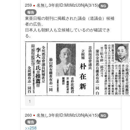
259
名無し
3年前
ID:M0MzU3NjA(3/15)
NG
報告
東亜日報の朝刊に掲載された議会（道議会）候補
者の広告。
日本人も朝鮮人も立候補しているのが確認でき
る。
1
260
名無し
3年前
ID:M0MzU3NjA(4/15)
NG
報告
>>258