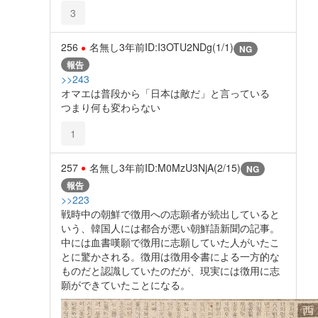
3
256
名無し
3年前
ID:I3OTU2NDg(1/1)
NG
報告
>>243
オマエは普段から「日本は敵だ」と言っている
つまり何も変わらない
1
257
名無し
3年前
ID:M0MzU3NjA(2/15)
NG
報告
>>223
戦時中の朝鮮で徴用への志願者が続出していると
いう、韓国人には都合が悪い朝鮮語新聞の記事。
中には血書嘆願で徴用に志願していた人がいたこ
とに驚かされる。徴用は徴用令書による一方的な
ものだと認識していたのだが、現実には徴用に志
願ができていたことになる。