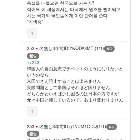
욕설을 내뱉으면 천국으로 가는가?
적어도 이 세상에서는 타국에게 원조를 빌어먹고
사는 국가와 국민들에게 이런 단어를 쓴다.
"기생충"
1
252
名無し
3年前
ID:YwODA3MTI(1/1)
NG
報告
>>243
韓国人の自由意志でチベットのようになりたいと
いうのなら
米国でさえ阻止することは出来ません
実際問題として米国はそれほど困りません
どちらかといえば少し困るのは日本の方ですが
元々中国と接しているので、あまり変わりません
1
253
名無し
3年前
ID:g1NDM1ODQ(1/1)
NG
報告