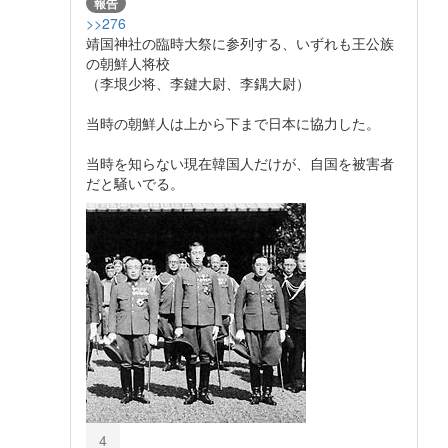
報告
>>276
靖国神社の臨時大祭に参列する、いずれも王公族
の朝鮮人将校
（李垠少将、李鍵大尉、李鍝大尉）
当時の朝鮮人は上から下まで日本に協力した。
当時を知らない現在韓国人だけが、自国を被害者
だと騒いでる。
4