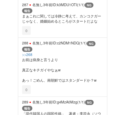
287
名無し
3年前
ID:k3MDU1OTI(1/1)
NG
報告
まぁこれに関しては冷静に考えて、カンコクガー
じゃなく、婚姻始めるところがスタートだよな
0
288
名無し
3年前
ID:c2NDM1NDQ(1/1)
NG
報告
>>268
お前は病身と言うより
真正なキチガイやなぁw
あっ！ごめん、南朝鮮ではスタンダードか？w
0
289
名無し
3年前
ID:g4MzA0Mzg(1/1)
NG
報告
「現代韓国人の国民性格」 著者：李符永（ソウ