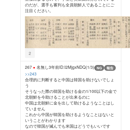
のだが、選手も審判も全員朝鮮人であることにご
注目ください。
2
267
名無し
3年前
ID:I2MjgxNDQ(1/3)
NG
報告
>>243
合理的に判断すると中国は韓国を助けないでしょ
う
そうなった際の韓国を助ける金の1/100以下の金で
北朝鮮を今助けることが出来るのに
中国は北朝鮮に金を出して助けるようなことはし
ていません
これから中国が韓国を助けるようなことはないと
いうことがわかります
なので韓国が滅んでも米国はどうでもいいです