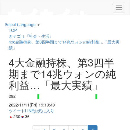
メ
ニ
ュ
Select Language
▼
ー
TOP
カテゴリ『社会・生活』
4大金融持株、第3四半期まで14兆ウォンの純利益…「最大実
績」
4大金融持株、第3四半
期まで14兆ウォンの純
利益…「最大実績」
292
2022/11/11(Fri) 19:19:40
ツイート
LINE
お気に入り
230
36