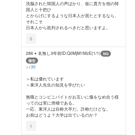
洗脳された韓国人の声ばかり、仮に貴方を他の韓
国人と十把ひ
とからげにするような日本人が居たとするなら、
それこそ
日本人から批判されるべきだと思いますよ。
0
286
名無し
3年前
ID:Q0MjM1MzE(1/1)
NG
報告
>>30
＞私は優れています
＞東洋人先生の知見を学びたい
無職とコンビニバイトがお互いに傷をなめ合う様
ってのは実に滑稽である。
一応、東洋人は自称大卒だ。詐称だけどな。
お前はどうよ？大学は出ているのか？
1