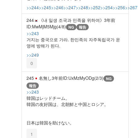
>>244
>>245
>>246
>>247
>>248
>>252
>>254
>>256
>>267
244
《내 일생 조국과 민족을 위하여》
3年前
ID:MwMjM5Mjg(4/8)
NG
報告
>>243
거지는 중국으로 가라. 한민족의 자주독립국가 운
영에 방해가 된다.
>>249
0
245
名無し
3年前
ID:UxMzMyODg(2/3)
NG
報告
>>243
韓国はレッドチーム。
韓国の友好国は、北朝鮮と中国とロシア。
日本は韓国を助けない。
1