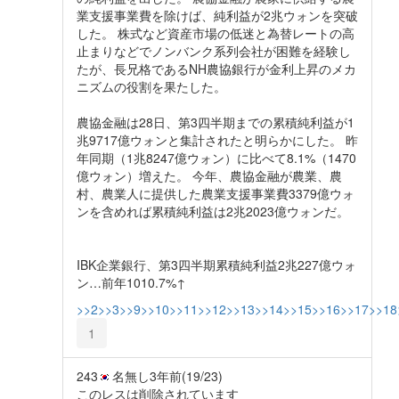
業支援事業費を除けば、純利益が2兆ウォンを突破
した。 株式など資産市場の低迷と為替レートの高
止まりなどでノンバンク系列会社が困難を経験し
たが、長兄格であるNH農協銀行が金利上昇のメカ
ニズムの役割を果たした。
農協金融は28日、第3四半期までの累積純利益が1
兆9717億ウォンと集計されたと明らかにした。 昨
年同期（1兆8247億ウォン）に比べて8.1%（1470
億ウォン）増えた。 今年、農協金融が農業、農
村、農業人に提供した農業支援事業費3379億ウォ
ンを含めれば累積純利益は2兆2023億ウォンだ。
IBK企業銀行、第3四半期累積純利益2兆227億ウォ
ン…前年1010.7%↑
>>2
>>3
>>9
>>10
>>11
>>12
>>13
>>14
>>15
>>16
>>17
>>18
1
243
名無し
3年前
(19/23)
このレスは削除されています