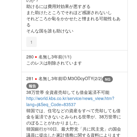
助けるには費用対効果が悪すぎる
また助けたところでそれほど感謝されないし
それどころか恥をかかせたと憎まれる可能性もあ
る
そんな国を誰も助けない
1
280
名無し
3年前
(1/1)
このレスは削除されています
281
名無し
3年前
ID:M3ODcyOTY(2/2)
NG
報告
38万世帯 全資産売却しても借金返済不可能
http://world.kbs.co.kr/service/news_view.htm?
lang=j&Seq_Code=83537
韓国では、住宅などの資産をすべて売却しても借
金を返済できないとみられる世帯が、38万世帯に
のぼることがわかりました。
韓国銀行が10日、最大野党「共に民主党」の国会
議員に提出した家計債務に関する資料によります