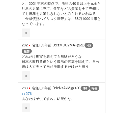
と、2021年末の時点で、所得の40％以上を元金と
利息の返済に充て、住宅などの資産を全て売却し
ても債務を返済しきれないとみられるいわゆる
「金融債務ハイリスク世帯」は、38万1000世帯と
なっています。
0
282
名無し
3年前
ID:czMDU2MA=(2/2)
NG
報告
どれだけ現実を教えても無駄だろうな
日本の政府負債という魔法の言葉を唱えて、自分
達は大丈夫って自己洗脳するだけだと思う
0
283
名無し
3年前
ID:I2NzAxMjg(1/1)
NG
報告
>>276
あなたは子供ですね。幼児かな。
0