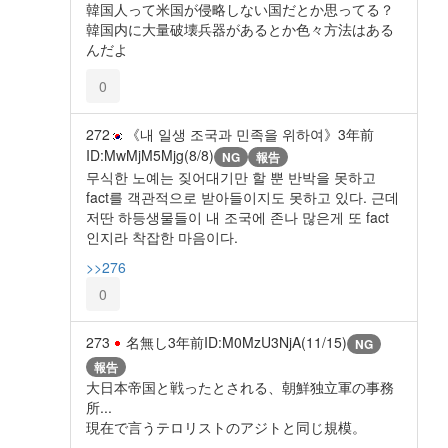
韓国人って米国が侵略しない国だとか思ってる？
韓国内に大量破壊兵器があるとか色々方法はある
んだよ
0
272
《내 일생 조국과 민족을 위하여》
3年前
ID:MwMjM5Mjg(8/8)
NG
報告
무식한 노예는 짖어대기만 할 뿐 반박을 못하고
fact를 객관적으로 받아들이지도 못하고 있다. 근데
저딴 하등생물들이 내 조국에 존나 많은게 또 fact
인지라 착잡한 마음이다.
>>276
0
273
名無し
3年前
ID:M0MzU3NjA(11/15)
NG
報告
大日本帝国と戦ったとされる、朝鮮独立軍の事務
所...
現在で言うテロリストのアジトと同じ規模。