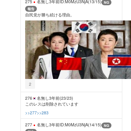
275
名無し
3年前
ID:M0MzU3NjA(13/15)
NG
報告
自民党が勝ち続ける理由。
2
276
名無し
3年前
(23/23)
このレスは削除されています
>>277
>>283
277
名無し
3年前
ID:M0MzU3NjA(14/15)
NG