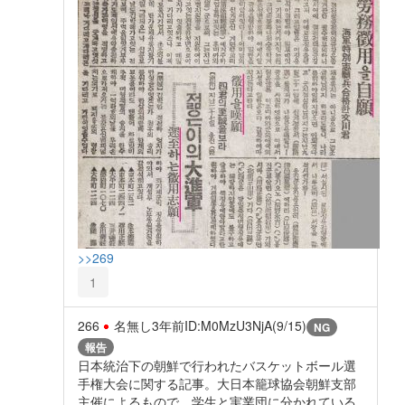
>>269
1
266
名無し
3年前
ID:M0MzU3NjA(9/15)
NG
報告
日本統治下の朝鮮で行われたバスケットボール選
手権大会に関する記事。大日本籠球協会朝鮮支部
主催によるもので、学生と実業団に分かれている