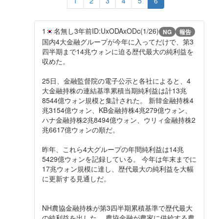
1
2
3
4
5
6
1
名無し
3年前
ID:UxODAxODc(1/26)
NG
報告
国内4大金融グループが今年に入ってだけで、第3
四半期まで14兆ウォンに迫る歴代最大の純利益を
収めた。
25日、金融監督院の電子公示と各社によると、4
大金融持株の連結基準累積当期純利益は計13兆
8544億ウォン規模と集計された。 新韓金融持株4
兆3154億ウォン、KB金融持株4兆279億ウォン、
ハナ金融持株2兆8494億ウォン、ウリィ金融持株2
兆6617億ウォンの順だ。
昨年、これら4大グループの年間純利益は14兆
5429億ウォンを記録している。 今年は年末までに
17兆ウォン規模に達し、歴代最大の純利益を大幅
に更新する見通しだ。
NH農協金融持株が第3四半期累積基準で歴代最大
の純利益を出した。 農協金融が農家に供給する農