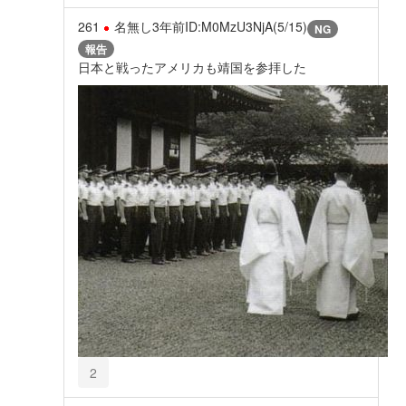
261
名無し
3年前
ID:M0MzU3NjA(5/15)
NG
報告
日本と戦ったアメリカも靖国を参拝した
2