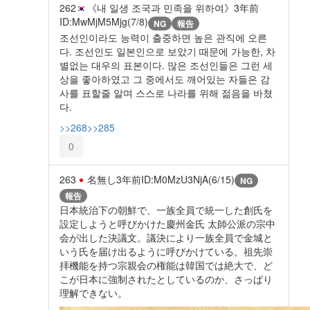
262
《내 일생 조국과 민족을 위하여》
3年前
ID:MwMjM5Mjg(7/8)
NG
報告
조선인이라도 능력이 출중하면 높은 관직에 오른
다. 조선인도 일본인으로 보았기 때문에 가능한, 차
별없는 대우의 표본이다. 많은 조선인들은 그런 세
상을 좋아하였고 그 중에서도 깨어있는 자들은 감
사를 표할줄 알며 스스로 나라를 위해 젊음을 바쳤
다.
>>268
>>285
0
263
名無し
3年前
ID:M0MzU3NjA(6/15)
NG
報告
日本統治下の朝鮮で、一族全員で統一した創氏を
設定しようと呼びかけた慶州金氏 太師公派の宗中
会が出した決議文。議決により一族全員で金城と
いう氏を届け出るように呼びかけている。祖先崇
拝機能を持つ宗親会の権能は韓国では絶大で、ど
こが日本に強制されたとしているのか、さっぱり
理解できない。