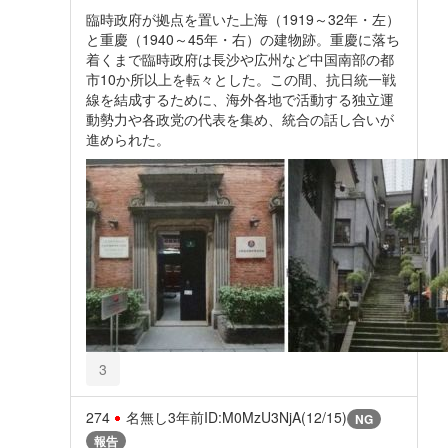
臨時政府が拠点を置いた上海（1919～32年・左）
と重慶（1940～45年・右）の建物跡。重慶に落ち
着くまで臨時政府は長沙や広州など中国南部の都
市10か所以上を転々とした。この間、抗日統一戦
線を結成するために、海外各地で活動する独立運
動勢力や各政党の代表を集め、統合の話し合いが
進められた。
3
274
名無し
3年前
ID:M0MzU3NjA(12/15)
NG
報告