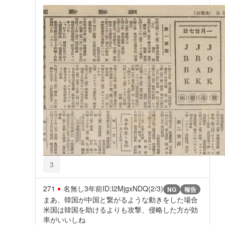
3
271
名無し
3年前
ID:I2MjgxNDQ(2/3)
NG
報告
まあ、韓国が中国と繋がるような動きをした場合
米国は韓国を助けるよりも攻撃、侵略した方が効
率がいいしね