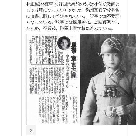
朴正煕(朴槿恵 前韓国大統領の父)は小学校教師と
して教壇に立っていたのだが、満州軍官学校募集
に血書志願して報道されている。記事では不受理
となっているが現実には採用され、成績優秀だっ
たため、卒業後、陸軍士官学校に進んでいる。
3