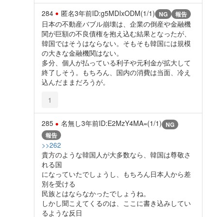
284
匿名
3年前
ID:g5MDIxODM(1/1)
NG
報告
日本の不動産バブル崩壊は、企業の倒産や金融機
関が巨額の不良債権を抱え込む結果となったが、
韓国ではそうはならない。そもそも韓国には規模
の大きな金融機関はない。
多分、個人が払っている利子や元利金が拡大して
終了しそう。もちろん、国内の消費は当面、冷え
込んだままだろうが。
1
285
名無し
3年前
ID:E2MzY4MA=(1/1)
NG
報告
>>262
貴方のような韓国人が大多数なら、韓国は尊敬さ
れる国
になっていたでしょうし、もちろん日本人から差
別を受ける
民族とはならなかったでしょうね。
しかし聞こえてくるのは、ここに書き込みしてい
るような反日