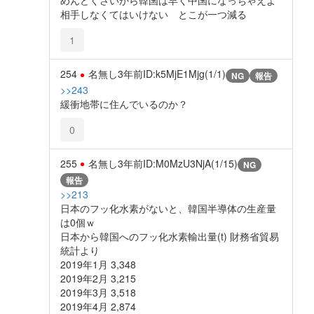
めんどくさいから韓国は早く中国になっちゃえよ
相手しなくてはいけない とこが一つ減る
1
254
名無し
3年前
ID:k5MjE1Mjg(1/1)
NG
報告
>>243
緩衝地帯に住んでいるのか？
0
255
名無し
3年前
ID:M0MzU3NjA(1/15)
NG
報告
>>213
日本のフッ化水素がないと、韓国半導体の生産量
は0個ｗ
日本から韓国へのフッ化水素輸出量(t) 財務省貿易
統計より
2019年1月 3,348
2019年2月 3,215
2019年3月 3,518
2019年4月 2,874