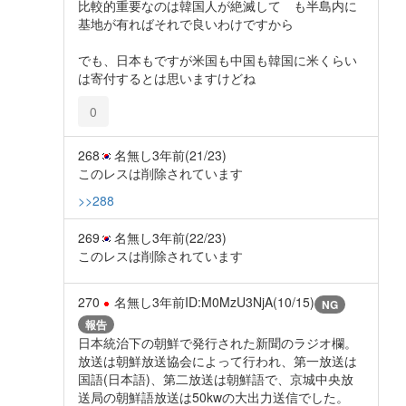
比較的重要なのは韓国人が絶滅して も半島内に
基地が有ればそれで良いわけですから
でも、日本もですが米国も中国も韓国に米くらい
は寄付するとは思いますけどね
0
268
名無し
3年前
(21/23)
このレスは削除されています
>>288
269
名無し
3年前
(22/23)
このレスは削除されています
270
名無し
3年前
ID:M0MzU3NjA(10/15)
NG
報告
日本統治下の朝鮮で発行された新聞のラジオ欄。
放送は朝鮮放送協会によって行われ、第一放送は
国語(日本語)、第二放送は朝鮮語で、京城中央放
送局の朝鮮語放送は50kwの大出力送信でした。