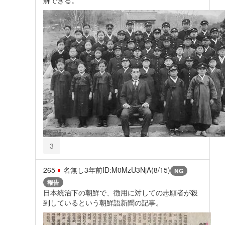
解できる。
3
265
名無し
3年前
ID:M0MzU3NjA(8/15)
NG
報告
日本統治下の朝鮮で、徴用に対しての志願者が殺
到しているという朝鮮語新聞の記事。