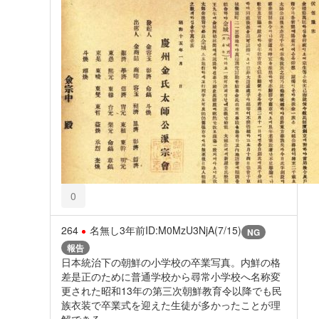
0
264
名無し
3年前
ID:M0MzU3NjA(7/15)
NG
報告
日本統治下の朝鮮の小学校の卒業写真。内鮮の格
差是正のために普通学校から尋常小学校へ名称変
更された昭和13年の第三次朝鮮教育令以降でも民
族衣装で卒業式を迎えた生徒が多かったことが理