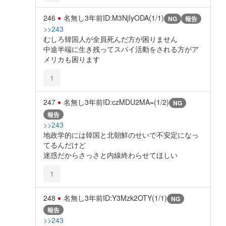
246
名無し
3年前
ID:M3NjIyODA(1/1)
NG
報告
>>243
むしろ韓国人が全員死んだ方が困りません
中途半端に生き残ってスパイ活動をされる方がア
メリカも困ります
1
247
名無し
3年前
ID:czMDU2MA=(1/2)
NG
報告
>>243
地政学的には韓国と北朝鮮のせいで不安定になっ
てるんだけど
迷惑だからさっさと内線終わらせてほしい
1
248
名無し
3年前
ID:Y3Mzk2OTY(1/1)
NG
報告
>>243