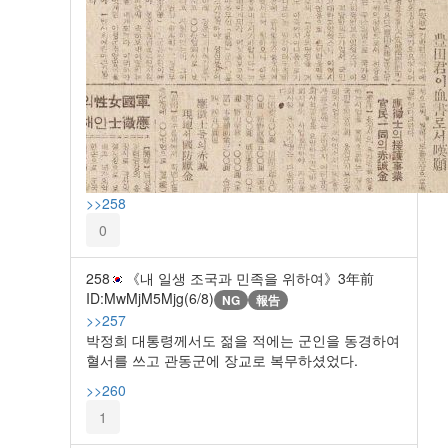
>>258
0
258
《내 일생 조국과 민족을 위하여》
3年前
ID:MwMjM5Mjg(6/8)
NG
報告
>>257
박정희 대통령께서도 젊을 적에는 군인을 동경하여
혈서를 쓰고 관동군에 장교로 복무하셨었다.
>>260
1