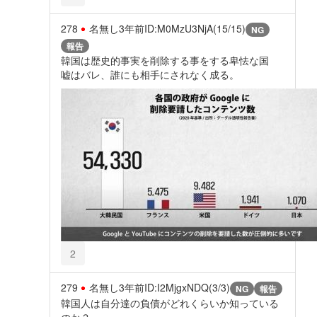
278
名無し
3年前
ID:M0MzU3NjA(15/15)
NG
報告
韓国は歴史的事実を削除する事をする卑怯な国
嘘はバレ、誰にも相手にされなく成る。
2
279
名無し
3年前
ID:I2MjgxNDQ(3/3)
NG
報告
韓国人は自分達の負債がどれくらいか知っている
のか？