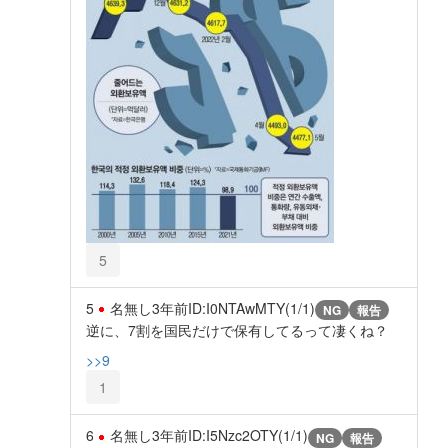
5
5
名無し
3年前
ID:I0NTAwMTY(1/1)
NG
報告
逆に、7割を国民だけで保有してるって凄くね？
>>9
1
6
名無し
3年前
ID:I5Nzc2OTY(1/1)
NG
報告