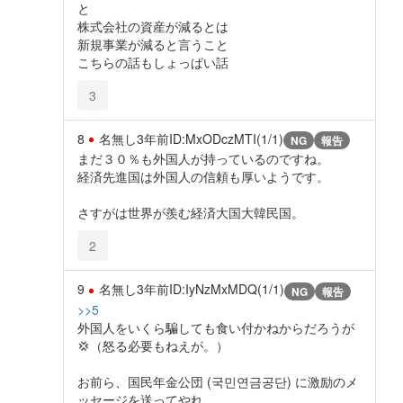
と
株式会社の資産が減るとは
新規事業が減ると言うこと
こちらの話もしょっぱい話
3
8
名無し
3年前
ID:MxODczMTI(1/1)
NG
報告
まだ３０％も外国人が持っているのですね。
経済先進国は外国人の信頼も厚いようです。
さすがは世界が羨む経済大国大韓民国。
2
9
名無し
3年前
ID:IyNzMxMDQ(1/1)
NG
報告
>>5
外国人をいくら騙しても食い付かねからだろうが
💢（怒る必要もねえが。）
お前ら、国民年金公団 (국민연금공단) に激励のメ
ッセージを送ってやれ。