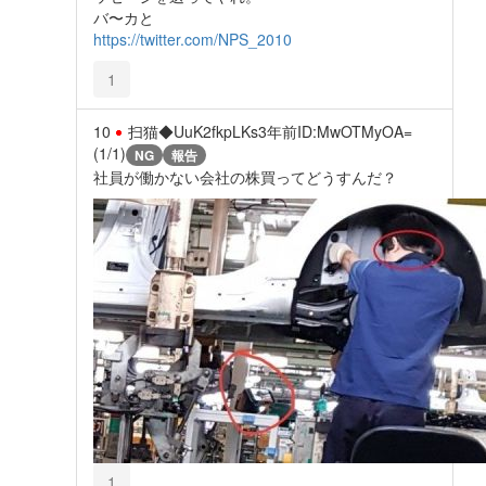
バ〜カと
https://twitter.com/NPS_2010
1
10
扫猫◆UuK2fkpLKs
3年前
ID:MwOTMyOA=
(1/1)
NG
報告
社員が働かない会社の株買ってどうすんだ？
1