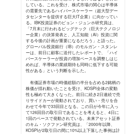
している。これを受け、株式市場の関心は半導体
の需要先であるハイパースケーラー（超大型デー
タセンターを提供する巨大IT企業）に向かってい
る。IBK投資証券のピョン・ジュンホ研究員は、
「7月末に行われるビッグテック（巨大テクノロジ
ー企業）の決算発表と、人工知能（AI）投資に関
する今後の計画が重要になるだろう」と語った。
グローバル投資銀行（IB）のモルガン・スタンレ
ーは、前日に顧客に送付したレポートで、「ハイ
パースケーラーが投資の増加ペースを調整しはじ
めれば、半導体の業績期待も同時に低下する可能
性がある」という判断を示した。
有価証券市場の時価総額の半分を占める2銘柄の
株価が揺れ動いたことを受け、KOSPI全体の変動
性も極めて大きくなった。前日に続き2日連続で売
りサイドカーが発動されており、買い・売りを合
わせて今年で33回目となる。この日が今年に入っ
て126回目の取引日であることを考えると、4日に
1回のペースで発動されている。未来アセット証券
のキム・ソクファン研究員は、「2000年以降、
KOSPIが2取引日の間に10%以上下落した事例は計