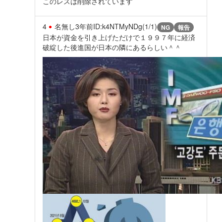
このレスは削除されています
4
名無し
3年前
ID:k4NTMyNDg(1/1)
NG
報告
日本が資金を引き上げただけで１９９７年に経済
破綻した後進国が日本の隣にあるらしい＾＾