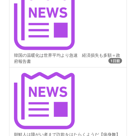
韓国の温暖化は世界平均より急速 経済損失も多額＝政
府報告書
1日前
朝鮮人は障がい者まで詐欺をはたらくようだ【病身舞】