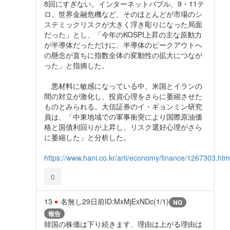
8回にすぎない。インターネットバブル、9・11テ
ロ、世界金融危機など、そのほとんどが市場のシ
ステミックリスクが大きく浮き彫りになった局面
だった」とし、「今年のKOSPI上昇の主な原動力
が半導体だっただけに、半導体のピークアウトへ
の懸念が直ちに指数全体の変動性の拡大につなが
った」と指摘した。
悪材料に敏感になっている中、米国とイランの
間の対立が激化し、投資心理をさらに萎縮させた
ものとみられる。大信証券のイ・ギョンミン研究
員は、「中東地域での軍事衝突により国際原油価
格と国債利回りが上昇し、リスク選好心理がさら
に萎縮した」と分析した。
https://www.hani.co.kr/arti/economy/finance/1267303.htm
0
13
名無し
29日前
ID:MxMjExNDc(1/1)
NG
報告
韓国の株価は下り続きます、理由は上がる理由は