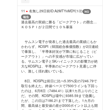
11
名無し
29日前
ID:A2MTYxMDY(1/2)
NG
報告
過去最高の実績に勝る「ピークアウト」の懸念…
ＫＯＳＰＩが２日間で１０％暴落
サムスン電子が発表した過去最高の業績にもか
かわらず、KOSPI（韓国総合株価指数）が2日連続
で暴落し、「半導体好況が下降に転じること（ピ
ークアウト）」への不安感が市場に広がってい
る。サムスン電子とSKハイニックスの影響力が絶
大なKOSPIは、半導体のピークアウト見通しに伴
い、激しく揺れ動いている。
8日、KOSPIは前日に比べ5.35%安の7246.79で
取引を終えた。終値ベースで7500ラインを下回っ
たのは、6月8日（7484.41）以来1カ月ぶりのこと
だ。その間、KOSPIは場中に9385.59まで急騰し
たが、この日は7186.21まで下落した。1カ月の
間、最高値と最安値の差が2000ポイント以上も開