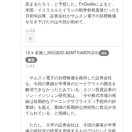
高まるだろう」と予想した。FnGuideによると、
米国・イスラエルとイランの戦争勃発直後だった3
月初旬以降、証券会社がサムスン電子の目標株価
を引き下げたのは今回が初めて。
>>12
0
12
名無し
29日前
ID:A2MTYxMDY(2/2)
NG
報告
>>11
サムスン電子の目標株価を維持した証券会社
も、今回の業績が半導体のピークアウトの懸念を
解消できなかったとみている。ユジン投資証券の
ソン・インジュン研究員は、「今や株式市場の視
線は短期的なアーニングサプライズ（予想外の好
業績）を超え、業績の長期的な持続性に焦点が当
てられている」と指摘した。
ただし、大半の証券会社は、今回の暴落が半導
体の超好況の終焉を意味するものではないと分析