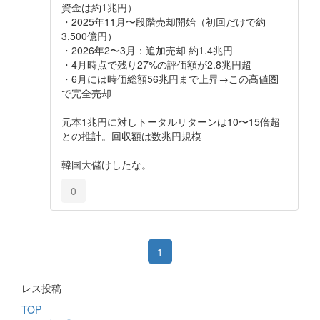
資金は約1兆円）
・2025年11月〜段階売却開始（初回だけで約
3,500億円）
・2026年2〜3月：追加売却 約1.4兆円
・4月時点で残り27%の評価額が2.8兆円超
・6月には時価総額56兆円まで上昇→この高値圏
で完全売却
元本1兆円に対しトータルリターンは10〜15倍超
との推計。回収額は数兆円規模
韓国大儲けしたな。
0
1
レス投稿
TOP