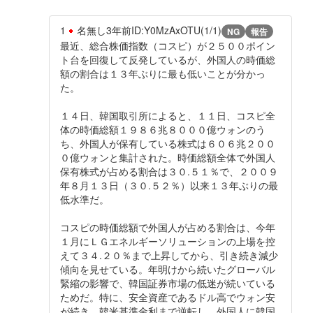
1
名無し
3年前
ID:Y0MzAxOTU(1/1)
NG
報告
最近、総合株価指数（コスピ）が２５００ポイン
ト台を回復して反発しているが、外国人の時価総
額の割合は１３年ぶりに最も低いことが分かっ
た。
１４日、韓国取引所によると、１１日、コスピ全
体の時価総額１９８６兆８０００億ウォンのう
ち、外国人が保有している株式は６０６兆２００
０億ウォンと集計された。時価総額全体で外国人
保有株式が占める割合は３０.５１％で、２００９
年８月１３日（３０.５２％）以来１３年ぶりの最
低水準だ。
コスピの時価総額で外国人が占める割合は、今年
１月にＬＧエネルギーソリューションの上場を控
えて３４.２０％まで上昇してから、引き続き減少
傾向を見せている。年明けから続いたグローバル
緊縮の影響で、韓国証券市場の低迷が続いている
ためだ。特に、安全資産であるドル高でウォン安
が続き、韓米基準金利まで逆転し、外国人に韓国