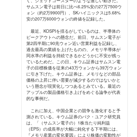
く、ジェットコースターのような激しい動きだ。
サムスン電子は前日に比べ6.25%安の27万7500ウ
ォン（約2万9900円）、SKハイニックスは5.68%
安の207万6000ウォンの終値を記録した。
最近、KOSPIを揺るがしているのは、半導体の
ピークアウトへの懸念だ。前日、サムスン電子が
第2四半期に90兆ウォン近い営業利益を記録し、
過去最高の業績を上げたものの、メモリ半導体が
同水準の利益を持続できるかどうかに不安が残っ
ているためだ。この日、キウム証券はサムスン電
子の目標株価を従来の43万ウォンから39万ウォン
に引き下げた。キウム証券は、メモリなどの部品
価格の上昇に伴い需要が減少するのではないかと
いう懸念が現実化しつつあるとみている。最近の
アップルの製品価格引き上げをめぐる論争が代表
的な事例だ。
これに加え、中国企業との競争も激化すると予
測されている。キウム証券のパク・ユアク研究員
は、「（サムスン電子の）1株当たり純利益
（EPS）の成長率が大幅に鈍化する下半期には、
『メモリ産業の変化要因』により株価の変動性が