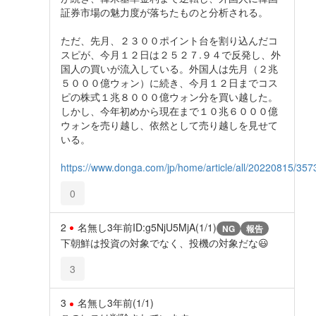
証券市場の魅力度が落ちたものと分析される。
ただ、先月、２３００ポイント台を割り込んだコ
スピが、今月１２日は２５２７.９４で反発し、外
国人の買いが流入している。外国人は先月（２兆
５０００億ウォン）に続き、今月１２日までコス
ピの株式１兆８０００億ウォン分を買い越した。
しかし、今年初めから現在まで１０兆６０００億
ウォンを売り越し、依然として売り越しを見せて
いる。
https://www.donga.com/jp/home/article/all/20220815/357
0
2
名無し
3年前
ID:g5NjU5MjA(1/1)
NG
報告
下朝鮮は投資の対象でなく、投機の対象だな😃
3
3
名無し
3年前
(1/1)