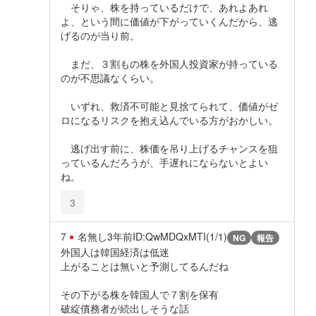
そりゃ、株を持っているだけで、あれよあれ
よ、という間に価値が下がっていくんだから、逃
げるのが当り前。
まだ、３割もの株を外国人投資家が持っている
のが不思議なくらい。
いずれ、救済不可能と見捨てられて、価値がゼ
ロになるリスクを抱え込んでいる方がおかしい。
逃げ出す前に、株価を吊り上げるチャンスを狙
っているんだろうが、手遅れにならないとよい
ね。
3
7
名無し
3年前
ID:QwMDQxMTI(1/1)
NG
報告
外国人は韓国経済は低迷
上がることは無いと予測してるんだね
その下がる株を韓国人で７割を保有
破綻債務者が続出しそうな話