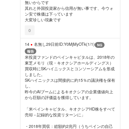
無いからです
其れと外国投資家から信用が無い事です、今ウォ
ン安で株価は下っています
大変珍しい現象です
0
14
名無し
29日前
ID:Y0MjMyOTk(1/1)
NG
報告
米投資ファンドのベインキャピタルは、2018年の
東芝メモリ（現・キオクシアホールディングス）
買収時にSKハイニックスとコンソーシアムを形成
しました。
SKハイニックスは間接的に約15％の議決権を保有
し、
昨今のAIブームによるキオクシアの企業価値向上
から巨額の評価益を獲得しています。
「米ベインキャピタル、キオクシアHD株をすべて
売却－記録的な投資リターンに」
・2018年買収：総額約2兆円（うちベインの自己