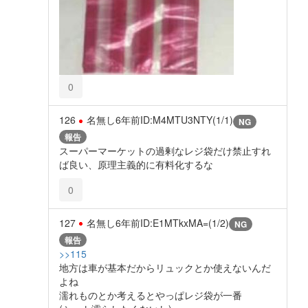
0
126
名無し
6年前
ID:M4MTU3NTY(1/1)
NG
報告
スーパーマーケットの過剰なレジ袋だけ禁止すれ
ば良い、原理主義的に有料化するな
0
127
名無し
6年前
ID:E1MTkxMA=(1/2)
NG
報告
>>115
地方は車が基本だからリュックとか使えないんだ
よね
濡れものとか考えるとやっぱレジ袋が一番