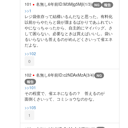
101
名無し
6年前
ID:M3Mjg5MjI(1/3)
NG
報告
>>1
レジ袋依存って結構いるんだなと思った。有料化
以前からやたらと袋が溜まるばかりであふれてい
やになっちゃったから、自主的にマイバッグ。さ
して困らない。必要なときは買えばいいし。袋い
るいらないも答えるのがめんどくさいって省エネ
だよな。
>>102
0
102
名無し
6年前
ID:c2NDAxMzA(3/4)
NG
報告
>>101
その程度で、省エネになるの？ 答えるのが
面倒くさいって、コミショウなのかな。
>>105
1