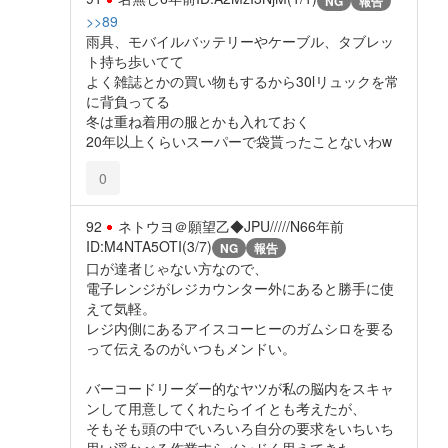
NG
報告
>>89
雨具、モバイルバッテリーやケーブル、タブレッ
ト持ち歩いてて
よく雑誌とかの買い物もするから30lリュックを常
に背負ってる
冬は重ね着用の服とかも入れておく
20年以上くらいスーパーで袋貰ったことないわw
0
92
ネトウヨ＠願望乙◆JPU/////N6
6年前
ID:M4NTA5OTI(3/7)
NG
報告
口が達者じゃない方なので、
電子レンジがレジカウンター外にあると勝手に使
えて気軽。
レジ内側にあるアイスコーヒーのガムシロを要る
って伝えるのがいつもメンドい。
バーコードリーダー的なヤツが私の脳内をスキャ
ンして用意してくれたらイイとも考えたが、
そもそも頭の中でいろいろ自分の要求をいちいち