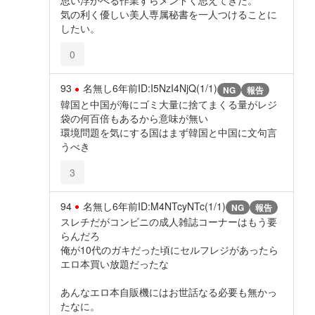
思い浮かべる作業すらメンドく思えてきた。
気の利く優しい美人専属秘書を一人つけることに
したい。
0
93
名無し
6年前
ID:I5NzI4NjQ(1/1)
NG
報告
韓国と中国が海にゴミ大量に捨てまくる量がレジ
袋の何百倍もあるから意味が無い
環境問題を気にする国はまず韓国と中国に文句言
うべき
3
94
名無し
6年前
ID:M4NTcyNTc(1/1)
NG
報告
スレチだがコンビニの成人雑誌コーナーはもう要
らんだろ
俺が10代のガキだった頃にセルフレジがあったら
エロ本買い放題だったな
あんなエロ本自販機にはお世話なる必要も無かっ
たなに。