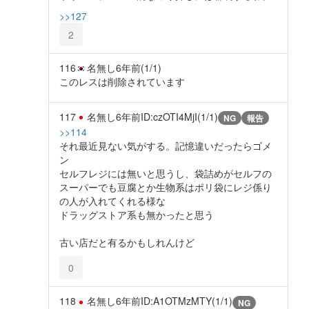
>>127
2
116
名無し
6年前
(1/1)
このレスは削除されています
117
名無し
6年前
ID:czOTI4MjI(1/1)
NG
報告
>>114
それ最近見ない気がする。記憶違いだったらゴメ
ン
セルフレジには無いと思うし、袋詰めがセルフの
スーパーでも豆腐とか生物系はポリ袋にレジ係り
の人が入れてくれる様な
ドラッグストア系も無かったと思う
古い店だと有るかもしれんけど
0
118
名無し
6年前
ID:A1OTMzMTY(1/1)
NG