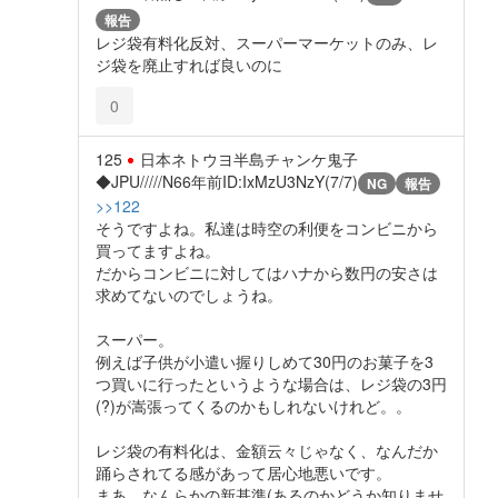
報告
レジ袋有料化反対、スーパーマーケットのみ、レ
ジ袋を廃止すれば良いのに
0
125
日本ネトウヨ半島チャンケ鬼子
◆JPU/////N6
6年前
ID:IxMzU3NzY(7/7)
NG
報告
>>122
そうですよね。私達は時空の利便をコンビニから
買ってますよね。
だからコンビニに対してはハナから数円の安さは
求めてないのでしょうね。
スーパー。
例えば子供が小遣い握りしめて30円のお菓子を3
つ買いに行ったというような場合は、レジ袋の3円
(?)が嵩張ってくるのかもしれないけれど。。
レジ袋の有料化は、金額云々じゃなく、なんだか
踊らされてる感があって居心地悪いです。
まあ、なんらかの新基準(あるのかどうか知りませ