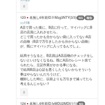
0
123
名無し
6年前
ID:I1Mzg3NTY(3/3)
NG
報告
>>118
A店で買った後に、B店に行って、マイバッグにB
店の店員に入れさせたら、
どこで買ったかも分からない袋に入ってないA店
の品物（B店で万引きしたかも分からない品物）
が、既にマイバッグに入ってるんでしょ。
結局そうなると、B店員はA店品物のチェックをし
ないといけなくなるね。既にA店のレシート捨て
られたら、立証作業がかかる事になる。
で結局B店は心証を悪くしたくないからそういう
事はやらないんだろうけど、
棚卸しした時に、以前よりも万引きで減ってたら
考えるんじゃない？
0
124
名無し
6年前
ID:IyMDU2MDI(1/1)
NG