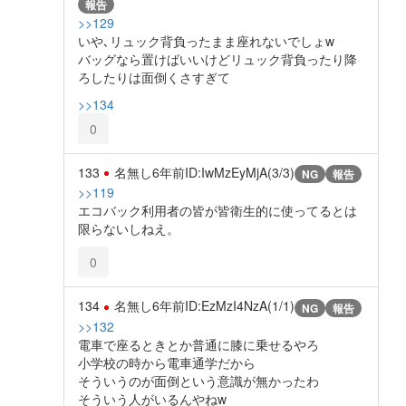
報告
>>129
いや､リュック背負ったまま座れないでしょw
バッグなら置けばいいけどリュック背負ったり降
ろしたりは面倒くさすぎて
>>134
0
133
名無し
6年前
ID:IwMzEyMjA(3/3)
NG
報告
>>119
エコバック利用者の皆が皆衛生的に使ってるとは
限らないしねえ。
0
134
名無し
6年前
ID:EzMzI4NzA(1/1)
NG
報告
>>132
電車で座るときとか普通に膝に乗せるやろ
小学校の時から電車通学だから
そういうのが面倒という意識が無かったわ
そういう人がいるんやねw