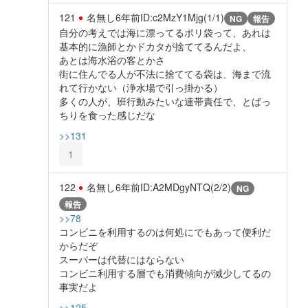
121
名無し
6年前
ID:c2MzY1Mjg(1/1)
NG
報告
自分の考えでは海に漂ってるポリ袋って、あれは
基本的に漁師とかドカタが捨ててるんだよ、
あとは海水浴の客とかさ
街に住んでる人が不法に捨ててる袋は、海まで流
れて行かない（浄水場で引っ掛かる）
多くの人が、班行動みたいな連帯責任で、とばっ
ちりを食った感じだな
>>131
1
122
名無し
6年前
ID:A2MDgyNTQ(2/2)
NG
報告
>>78
コンビニを利用するのは何処にでもあって便利だ
からだぞ
スーパーは代替にはならない
コンビニ利用する層でも消費傾向が減少してるの
事実だよ
>>125