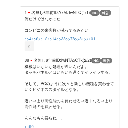
1
名無し
6年前
ID:YxMzIwNTQ(1/1)
NG
報告
俺だけではなかった
コンビニの来客数が減ってるみたい
>>4
>>6
>>12
>>14
>>38
>>78
>>81
>>101
0
88
名無し
6年前
ID:IwNTA5OTk(2/2)
NG
報告
機械はいちいち処理が遅いんだよ。
タッチパネルとはいちいち遅くてイライラする。
そして、PCのように次々と新しい機種を買わせて
いくビジネススタイルとなる。
遅い→より高性能のを買わせる→遅くなる→より
高性能のを買わせる。
んんなもん要らねー。
>>90