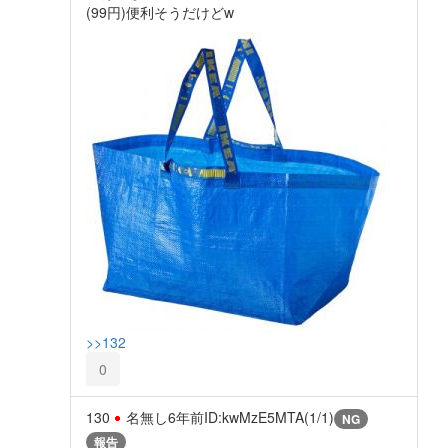
(99円)便利そうだけどw
>>132
0
130
名無し
6年前
ID:kwMzE5MTA(1/1)
NG
報告