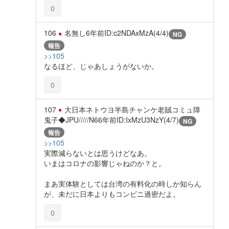
0
106
名無し
6年前
ID:c2NDAxMzA(4/4)
NG
報告
>>105
なるほど、じゃあしょうがないか。
0
107
大日本ネトウヨ半島チャンケ老賊コミュ障
鬼子◆JPU/////N6
6年前
ID:IxMzU3NzY(4/7)
NG
報告
>>105
実際減らないとは思うけどなあ。
いまはコロナの影響じゃねのか？と。
まあ実体験としては台湾の有料化の時しか知らん
が、未だに日本よりもコンビニ過密だよ。
0