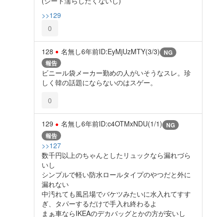
(シート濡らしたくないし)
>>129
0
128
名無し
6年前
ID:EyMjUzMTY(3/3)
NG
報告
ビニール袋メーカー勤めの人がいそうなスレ。珍
しく韓の話題にならないのはスゲー。
0
129
名無し
6年前
ID:c4OTMxNDU(1/1)
NG
報告
>>127
数千円以上のちゃんとしたリュックなら漏れづら
いし
シンプルで軽い防水ロールタイプのやつだと外に
漏れない
中汚れても風呂場でバケツみたいに水入れてすす
ぎ、タパーするだけで手入れ終わるよ
まぁ車ならIKEAのデカバッグとかの方が安いし