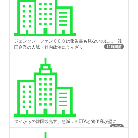
ジェンソン・ファンＣＥＯは報告書も見ないのに…「韓
国企業の人脈・社内政治にうんざり」
14時間前
タイからの韓国観光客、急減…K-ETAと物価高が壁に
2日前