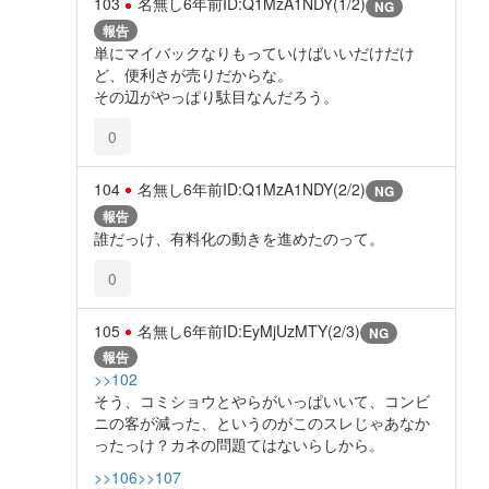
103
名無し
6年前
ID:Q1MzA1NDY(1/2)
NG
報告
単にマイバックなりもっていけばいいだけだけ
ど、便利さが売りだからな。
その辺がやっぱり駄目なんだろう。
0
104
名無し
6年前
ID:Q1MzA1NDY(2/2)
NG
報告
誰だっけ、有料化の動きを進めたのって。
0
105
名無し
6年前
ID:EyMjUzMTY(2/3)
NG
報告
>>102
そう、コミショウとやらがいっぱいいて、コンビ
ニの客が減った、というのがこのスレじゃあなか
ったっけ？カネの問題てはないらしから。
>>106
>>107