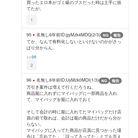
買ったエロ本がゴミ級のブスだった時は土手に捨
てたが。
1
95
名無し
6年前
ID:gyMzk4MDQ(2/3)
NG
報告
てか、なんで有料化しないといけないのかがさっ
ぱり分からん。
>>98
2
96
名無し
6年前
ID:UyMzk0MDI(1/3)
NG
報告
万引き案件は増えて行くだろうね。
商品籠に入れずにマイバッグに一部商品を入れ
て、マイバッグを籠に入れておく
そして会計の時に籠に入れてたマイバッグだけ店
員の前で取れば、会計は籠の商品だけだから分か
らない。
マイバッグに入ってた商品が店員に見つかった場
合は「忘れてた」「誤って入ってた」とでも言え