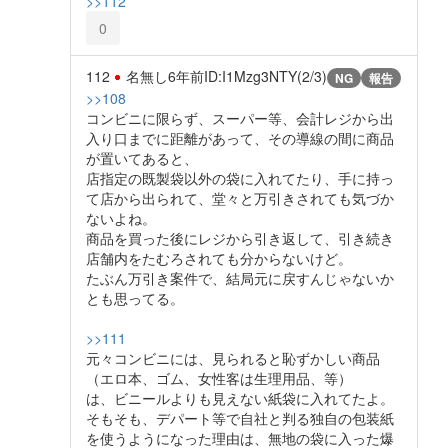
>>112
0
112
名無し
6年前
ID:I1Mzg3NTY(2/3)
NG
報告
>>108
コンビニに限らず、スーパー等、会計レジから出
入り口までに距離があって、その導線の間に商品
が置いてあると、
店指定の既製袋以外の袋に入れてたり、手に持っ
て店から出られて、堂々と万引きされても気づか
ないよね。
商品を買った後にレジから引き返して、引き続き
店舗内をたむろされても分からないけど。
たぶん万引き案件で、結局元に戻すんじゃないか
とも思ってる。
>>111
元々コンビニには、見られると恥ずかしい商品
（エロ本、ゴム、女性客は生理用品、等）
は、ビニールよりも見えない紙袋に入れてたよ。
そもそも、デパート等で自社と判る独自の包装紙
を使うようになった理由は、無地の袋に入った爆