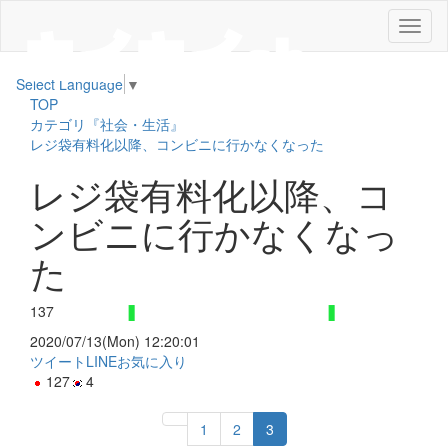
メ
ニ
ュ
Select Language
▼
ー
TOP
カテゴリ『社会・生活』
レジ袋有料化以降、コンビニに行かなくなった
レジ袋有料化以降、コ
ンビニに行かなくなっ
た
137
2020/07/13(Mon) 12:20:01
ツイート
LINE
お気に入り
127
4
1
2
3