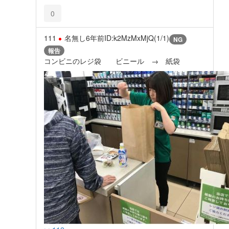
0
111
名無し
6年前
ID:k2MzMxMjQ(1/1)
NG
報告
コンビニのレジ袋 ビニール → 紙袋