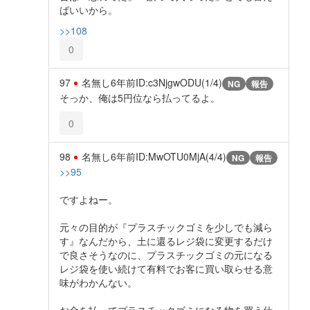
ばいいから。
>>108
0
97
名無し
6年前
ID:c3NjgwODU(1/4)
NG
報告
そっか、俺は5円位なら払ってるよ。
0
98
名無し
6年前
ID:MwOTU0MjA(4/4)
NG
報告
>>95
ですよねー。
元々の目的が『プラスチックゴミを少しでも減ら
す』なんだから、土に還るレジ袋に変更するだけ
で良さそうなのに、プラスチックゴミの元になる
レジ袋を使い続けて有料でお客に買い取らせる意
味がわかんない。