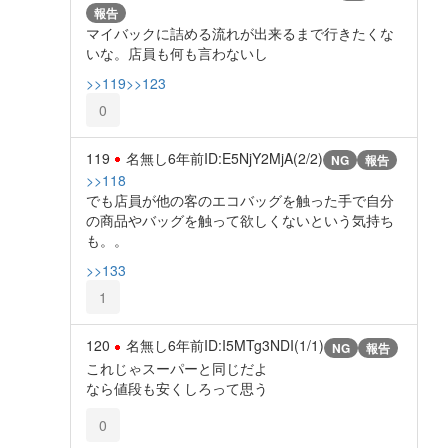
報告
マイバックに詰める流れが出来るまで行きたくな
いな。店員も何も言わないし
>>119
>>123
0
119
名無し
6年前
ID:E5NjY2MjA(2/2)
NG
報告
>>118
でも店員が他の客のエコバッグを触った手で自分
の商品やバッグを触って欲しくないという気持ち
も。。
>>133
1
120
名無し
6年前
ID:I5MTg3NDI(1/1)
NG
報告
これじゃスーパーと同じだよ
なら値段も安くしろって思う
0