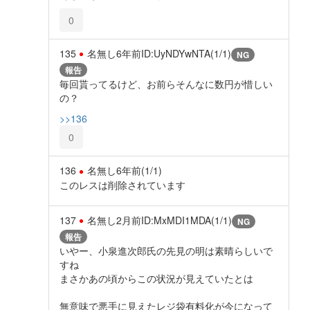
0
135
名無し
6年前
ID:UyNDYwNTA(1/1)
NG
報告
毎回貰ってるけど、お前らそんなに数円が惜しい
の？
>>136
0
136
名無し
6年前
(1/1)
このレスは削除されています
137
名無し
2月前
ID:MxMDI1MDA(1/1)
NG
報告
いやー、小泉進次郎氏の先見の明は素晴らしいで
すね
まさかあの頃からこの状況が見えていたとは
無意味で悪手に見えたレジ袋有料化が今になって