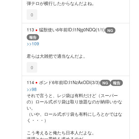
弾テロが横行したからなんだよね。
0
113
猛獣使い
6年前
ID:I1Njg0NDQ(1/1)
NG
報告
>>109
君らは大雑把で適当なんだよ。
0
114
ボンド
6年前
ID:I1NzAxODI(3/3)
NG
報告
>>98
それで言うと、レジ袋は有料だけど（スーパー
の）ロール式ポリ袋は取り放題なのが納得いかな
い。
（いや、ロール式ポリ袋も有料にしろとかではな
く・・・）
こう考えると俺たち日本人だよな。
道理とか一貫性を求めるのが。