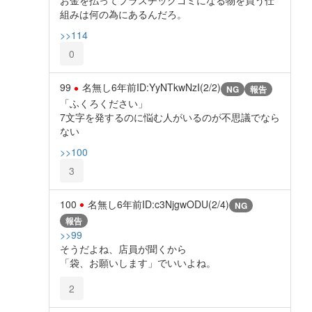
お金を払ってプラスチックゴミになる物を買う仕
組みは何の為にあるんだろ。
>>114
0
99
名無し
6年前
ID:YyNTkwNzI(2/2)
NG
報告
「ふくろください」
7文字を発するのに悩む人がいるのが不思議でなら
ない
>>100
3
100
名無し
6年前
ID:c3NjgwODU(2/4)
NG
報告
>>99
そうだよね、店員が聞くから
「袋、お願いします」でいいよね。
2