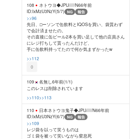
108
ネトウヨ◆JPU/////N6
6年前
ID:IxMzU3NzY(5/7)
NG
報告
>>96
先日、□ーソンで缶飲料とIQOSを買い、袋貰わず
で会計済ませたの。
その直後に缶ビール2本を買い足して他の店員さん
にレジ打ちして貰ったんだけど、
手に缶飲料持ってたので何か気まずかったw
>>112
0
109
名無し
6年前
(1/1)
このレスは削除されています
>>110
>>113
110
日本ネトウヨ鬼子◆JPU/////N6
6年前
ID:IxMzU3NzY(6/7)
NG
報告
>>109
レジ袋を以って笑うものは
ゴミ袋を被って笑いながら窒息死