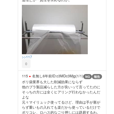
>>117
0
115
名無し
6年前
ID:c3MDc3Mjg(1/1)
NG
報告
ポリ袋業界も大した削減効果にならず
他のプラ製品減らした方が良いって言ってたのに
そっちの方には全くヒアリング行わなかったんだ
よな
元々マイリュック使ってるけど、理由は手が塞が
らず重いもの入れても楽だから使っているだけで
ポリコレ、ロハス的なごり押しには辟易するわ。