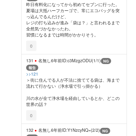
昨日有料化になってから初めてセブンに行った。
夏場は大抵ハーフカーゴで、常にエコバッグを突
っ込んでるんだけど、
レジの打ち込みが進み「袋は？」と言われるまで
全然気づかなかったわ。
習慣になるまでは時間がかかりそう。
0
131
名無し
6年前
ID:c3MzgzODU(1/1)
NG
報告
>>121
＞街に住んでる人が不法に捨ててる袋は、海まで
流れて行かない（浄水場で引っ掛かる）
川の水が全て浄水場を経由しているとか、どこの
世界の話？
0
132
名無し
6年前
ID:Y1NzcyNQ=(2/2)
NG