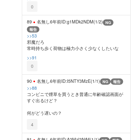
0
89
名無し
6年前
ID:g1MDk2NDM(1/2)
NG
報告
>>53
邪魔だろ
常時持ち歩く荷物は極力小さく少なくしたいな
>>91
0
90
名無し
6年前
ID:I5NTY3MzE(1/1)
NG
報告
>>88
コンビニで煙草を買うとき普通に年齢確認画面が
すぐ出るけど？
何がどう遅いの？
4
91
名無し
6年前
ID:A2MzI3NjM(1/1)