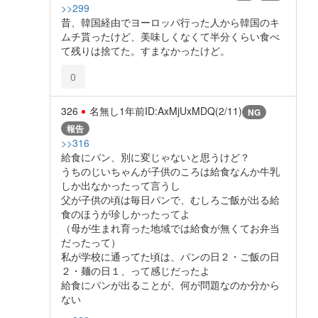
>>299
昔、韓国経由でヨーロッパ行った人から韓国のキ
ムチ貰ったけど、美味しくなくて半分くらい食べ
て残りは捨てた。すまなかったけど。
0
326
名無し
1年前
ID:AxMjUxMDQ(2/11)
NG
報告
>>316
給食にパン、別に変じゃないと思うけど？
うちのじいちゃんが子供のころは給食なんか牛乳
しか出なかったって言うし
父が子供の頃は毎日パンで、むしろご飯が出る給
食のほうが珍しかったってよ
（母が生まれ育った地域では給食が無くてお弁当
だったって）
私が学校に通ってた頃は、パンの日２・ご飯の日
２・麺の日１、って感じだったよ
給食にパンが出ることが、何が問題なのか分から
ない