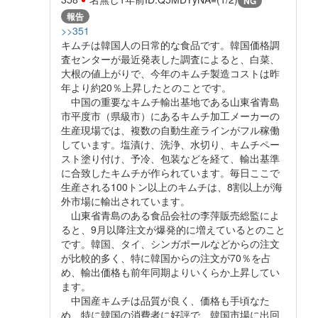
NG
報告
>>351
キムチは韓国人の日常的な食品です。韓国価格調
査センターが最近発表した調査によると、白菜、
大根の値上がりで、今年のキムチ製造コストは昨
年より約20％上昇したとのことです。
中国の重要なキムチ輸出基地である山東省青島
市平度市（県級市）にあるキムチ加工メーカーの
生産現場では、複数の自動生産ラインがフル稼働
しています。塩漬け、洗浄、水切り、キムチペー
スト塗り付け、予冷、包装などを経て、輸出基準
に合致したキムチが作られています。毎日ここで
生産される100トン以上のキムチは、8割以上が海
外市場に輸出されています。
山東省青島のある食品会社の李萍販売総監によ
ると、9月以降注文が爆発的に増えているとのこと
です。韓国、タイ、シンガポールなどからの注文
が比較的多く、特に韓国からの注文が70％を占
め、輸出価格も前年同期よりいくらか上昇してい
ます。
中国産キムチは品質が良く、価格も手頃なた
め、特に韓国の消費者に好評で、韓国市場に出回