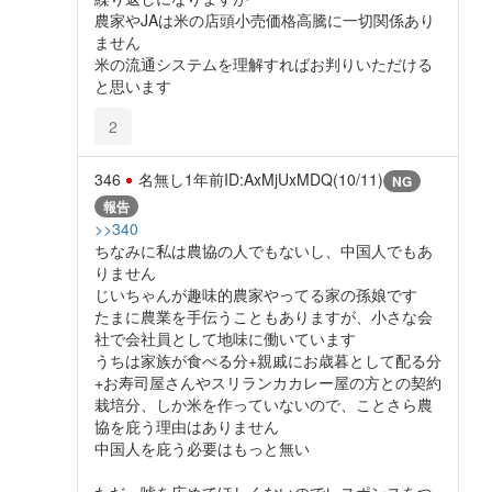
農家やJAは米の店頭小売価格高騰に一切関係あり
ません
米の流通システムを理解すればお判りいただける
と思います
2
346
名無し
1年前
ID:AxMjUxMDQ(10/11)
NG
報告
>>340
ちなみに私は農協の人でもないし、中国人でもあ
りません
じいちゃんが趣味的農家やってる家の孫娘です
たまに農業を手伝うこともありますが、小さな会
社で会社員として地味に働いています
うちは家族が食べる分+親戚にお歳暮として配る分
+お寿司屋さんやスリランカカレー屋の方との契約
栽培分、しか米を作っていないので、ことさら農
協を庇う理由はありません
中国人を庇う必要はもっと無い
ただ、嘘を広めてほしくないのでレスポンスをつ