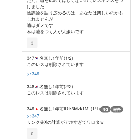
けました
陰謀論を語り広めるのは、あなたは楽しいのかも
しれませんが
嘘はダメです
私は嘘をつく人が大嫌いです
3
347
名無し
1年前
(1/2)
このレスは削除されています
>>349
348
名無し
1年前
(2/2)
このレスは削除されています
349
名無し
1年前
ID:k3Mzk1MjI(1/1)
NG
報告
>>347
リンク先Xの計算がアホすぎてワロタｗ
0