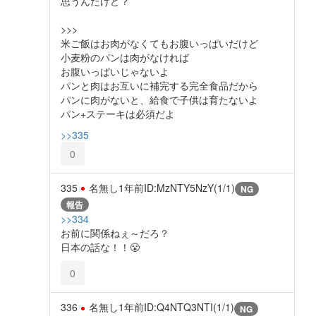
思うんだけど？
>>>
米ご飯はお肉がなくてもお腹いっぱいだけど
小麦粉のパンは肉がなければ
お腹いっぱいじゃないよ
パンと肉はお互いに補完する完全食品だから
パンに肉がないと、給食で子供は育たないよ
パン+ステーキは必須だよ
>>335
0
335
名無し
1年前
ID:MzNTY5NzY(1/1)
NG
報告
>>334
お前に関係ねぇ～だろ？
日本の話な！！😤
0
336
名無し
1年前
ID:Q4NTQ3NTI(1/1)
NG