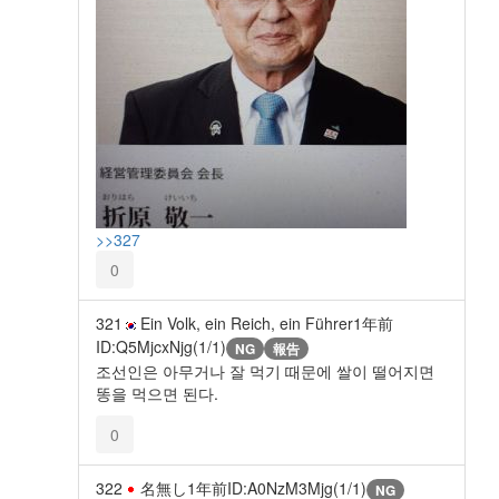
>>327
0
321
Ein Volk, ein Reich, ein Führer
1年前
ID:Q5MjcxNjg(1/1)
NG
報告
조선인은 아무거나 잘 먹기 때문에 쌀이 떨어지면
똥을 먹으면 된다.
0
322
名無し
1年前
ID:A0NzM3Mjg(1/1)
NG