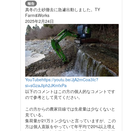
報告
真冬の土砂撤去に急遽出動しました。TY
Farm&Works
2025年2月24日
YouTube
https://youtu.be/JjA2mCoa3Ic?
si=sGzaJIph2JKmfxPa
以下のコメントはこの方の個人的なコメントです
ので参考として見てください。
この方からの農家目線では生産量は少なくないと
見ている。
集荷量が21万トン少ないと言っていますが、この
方は個人直販をやっていて年平均で20%以上増え