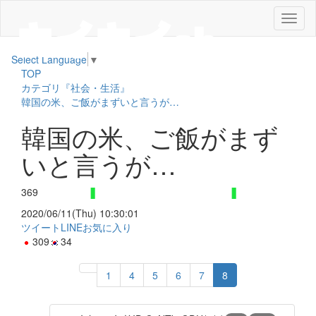
メ
ニ
ュ
Select Language
▼
ー
TOP
カテゴリ『社会・生活』
韓国の米、ご飯がまずいと言うが…
韓国の米、ご飯がまず
いと言うが…
369
2020/06/11(Thu) 10:30:01
ツイート
LINE
お気に入り
309
34
1
4
5
6
7
8