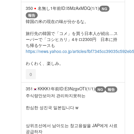
350
名無し
1年前
ID:I5MzAxMDQ(1/1)
NG
報告
韓国の米の現在の味が分かるな。
旅行先の韓国で「コメ」を買う日本人が続出…ス
ーパーで「コシヒカリ」4キロ2300円 日本に持
ち帰るケースも
https://news.yahoo.co.jp/articles/fbf7345cc39035c592
わくわく、楽しみ。
0
351
KKKK
1年前
ID:E3NzgxOTI(1/1)
NG
報告
주식량안보마저 관리하지못하는
한심한 성진국 일본입니다 w
상위조선에서 남아도는 창고용쌀을 JAP에게 사료
공급하자