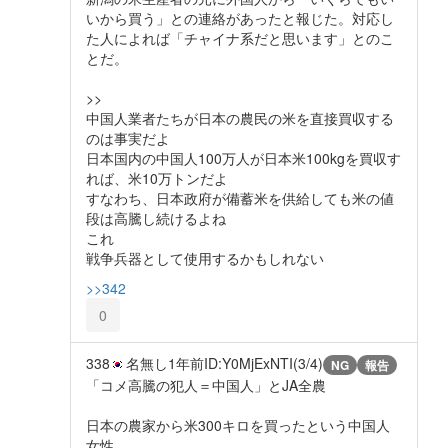
いから買う」との連絡があったと報じた。対応し
た人によれば「チャイナ系だと思います」とのこ
とだ。
>>
中国人業者たちが日本の農民の米を直接買収する
のは事実だよ
日本国内の中国人100万人が日本米100kgを買収す
れば、米10万トンだよ
すなわち、日本政府が備蓄米を供給しても米の値
段は高騰し続けるよね
これ
戦争兵器として使用するかもしれない
>>342
0
338
名無し
1年前
ID:Y0MjExNTI(3/4)
NG
報告
「コメ高騰の犯人＝中国人」とJA全農
日本の農家から米300キロを買ったという中国人
女性