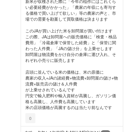
新米が収穫された際に「今年の稲作にはこれくら
い必要経費がかかった」「農家の年収にも寄与す
る価格で買い上げて欲しい」等の農家の声と、市
場での需要を勘案して買取価格は決まります
このJAが買い上げた米を卸問屋が買い付けます
この際、JAは卸問屋への販売価格に「検査・検品
費用」「冷蔵倉庫で保管した経費」と「保管に関
わった人件費」「JAの儲け分」を上乗せします
卸問屋は物流費をかけ自分の倉庫に運び入れ、そ
れぞれ小売りに販売します
店頭に並んでいる米の価格は、米の原価に
農家の収入+JAの諸経費+物流費+卸問屋の儲け+物
流費+販売店の儲け＆人件費
が上乗せされているんです
円安で輸入肥料や輸入資材が高騰し、ガソリン価
格も高騰し、人件費も高騰しています
米の店頭価格が高騰するのは当たり前なんです
0