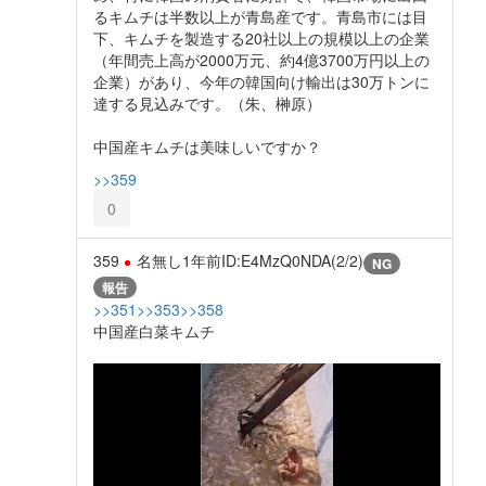
るキムチは半数以上が青島産です。青島市には目
下、キムチを製造する20社以上の規模以上の企業
（年間売上高が2000万元、約4億3700万円以上の
企業）があり、今年の韓国向け輸出は30万トンに
達する見込みです。（朱、榊原）
中国産キムチは美味しいですか？
>>359
0
359
名無し
1年前
ID:E4MzQ0NDA(2/2)
NG
報告
>>351
>>353
>>358
中国産白菜キムチ