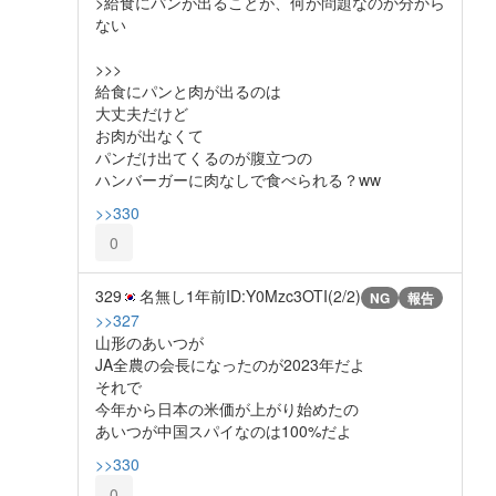
>給食にパンが出ることが、何が問題なのか分から
ない
>>>
給食にパンと肉が出るのは
大丈夫だけど
お肉が出なくて
パンだけ出てくるのが腹立つの
ハンバーガーに肉なしで食べられる？ww
>>330
0
329
名無し
1年前
ID:Y0Mzc3OTI(2/2)
NG
報告
>>327
山形のあいつが
JA全農の会長になったのが2023年だよ
それで
今年から日本の米価が上がり始めたの
あいつが中国スパイなのは100%だよ
>>330
0