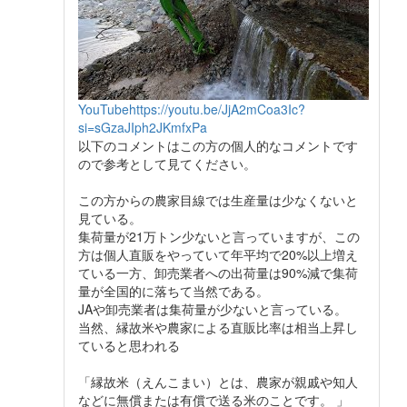
YouTube
https://youtu.be/JjA2mCoa3Ic?
si=sGzaJIph2JKmfxPa
以下のコメントはこの方の個人的なコメントです
ので参考として見てください。
この方からの農家目線では生産量は少なくないと
見ている。
集荷量が21万トン少ないと言っていますが、この
方は個人直販をやっていて年平均で20%以上増え
ている一方、卸売業者への出荷量は90%減で集荷
量が全国的に落ちて当然である。
JAや卸売業者は集荷量が少ないと言っている。
当然、縁故米や農家による直販比率は相当上昇し
ていると思われる
「縁故米（えんこまい）とは、農家が親戚や知人
などに無償または有償で送る米のことです。 」