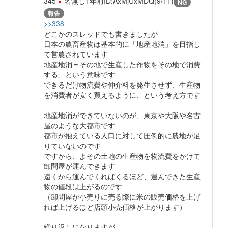
345
名無し
1年前
ID:AxMjUxMDQ(9/11)
NG
報告
>>338
どこかのスレッドでも書きましたが
日本の農畜産物は基本的に「地産地消」を目指し
て営農されています
地産地消＝その地で生産した作物をその地で消費
する、という意味です
できるだけ物流費や仲介料を発生させず、生産物
を消費者が安く買えるように、という考え方です
地産地消ができていないのが、東京や大阪や名古
屋のような大都市です
都市が抱えている人口に対して圧倒的に農地が足
りていないのです
ですから、よその土地の生産物を物流費をかけて
卸問屋が運んできます
遠くから運んでくればくるほど、運んできた生産
物の値段は上がるのです
（卸問屋が小売りに売る際に米の販売価格を上げ
れば上げるほど店頭小売価格が上がります）
繰り返しになりますが