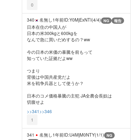
0
340
名無し
1年前
ID:Y0MjExNTI(4/4)
NG
報告
日本在住の中国人が
日本の米300kgと600kgを
なんで急に買いだめするの？ww
今の日本の米価の暴騰を前もって
知っていた証拠だよww
つまり
背後は中国共産党だよ
米を戦争兵器として使うか？
日本のコメ価格暴騰の主犯 JA全農会長奴は
切腹せよ
>>341
>>346
1
341
名無し
1年前
ID:U4MjM0NTY(1/1)
NG