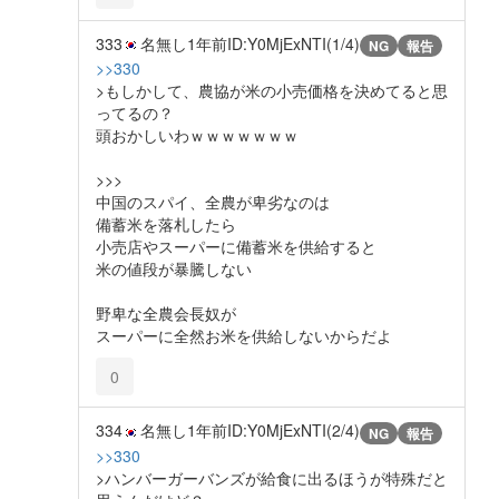
333
名無し
1年前
ID:Y0MjExNTI(1/4)
NG
報告
>>330
>もしかして、農協が米の小売価格を決めてると思
ってるの？
頭おかしいわｗｗｗｗｗｗｗ
>>>
中国のスパイ、全農が卑劣なのは
備蓄米を落札したら
小売店やスーパーに備蓄米を供給すると
米の値段が暴騰しない
野卑な全農会長奴が
スーパーに全然お米を供給しないからだよ
0
334
名無し
1年前
ID:Y0MjExNTI(2/4)
NG
報告
>>330
>ハンバーガーバンズが給食に出るほうが特殊だと