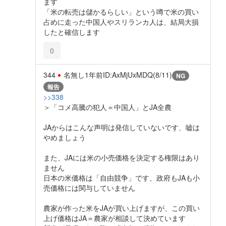
ます
「米の転売は儲かるらしい」という噂で米の買い
占めに走った中国人やスリランカ人は、結局大損
したと確信します
0
344
名無し
1年前
ID:AxMjUxMDQ(8/11)
NG
報告
>>338
＞「コメ高騰の犯人＝中国人」とJA全農
JAからはこんな声明は発信していないです、嘘は
やめましょう
また、JAには米の小売価格を決定する権限はあり
ません
日本の米価格は「自由競争」です、政府もJAも小
売価格には関与していません
農家が作った米をJAが買い上げますが、この買い
上げ価格はJA＝農家が相談して決めています