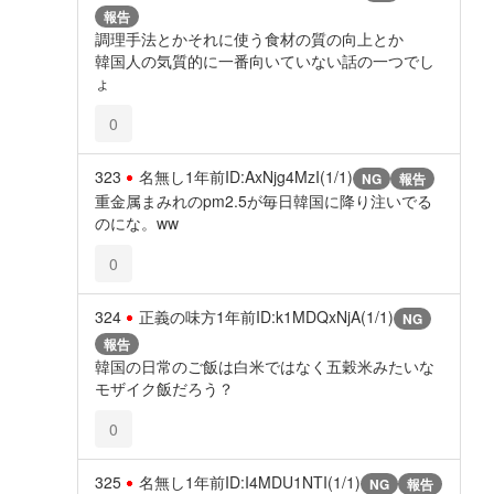
報告
調理手法とかそれに使う食材の質の向上とか
韓国人の気質的に一番向いていない話の一つでし
ょ
0
323
名無し
1年前
ID:AxNjg4MzI(1/1)
NG
報告
重金属まみれのpm2.5が毎日韓国に降り注いでる
のにな。ww
0
324
正義の味方
1年前
ID:k1MDQxNjA(1/1)
NG
報告
韓国の日常のご飯は白米ではなく五穀米みたいな
モザイク飯だろう？
0
325
名無し
1年前
ID:I4MDU1NTI(1/1)
NG
報告