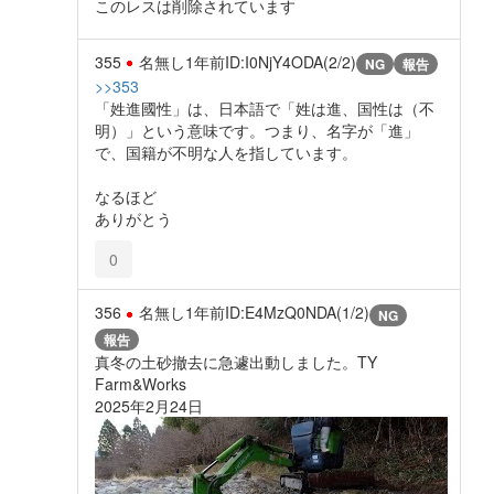
このレスは削除されています
355
名無し
1年前
ID:I0NjY4ODA(2/2)
NG
報告
>>353
「姓進國性」は、日本語で「姓は進、国性は（不
明）」という意味です。つまり、名字が「進」
で、国籍が不明な人を指しています。
なるほど
ありがとう
0
356
名無し
1年前
ID:E4MzQ0NDA(1/2)
NG
報告
真冬の土砂撤去に急遽出動しました。TY
Farm&Works
2025年2月24日