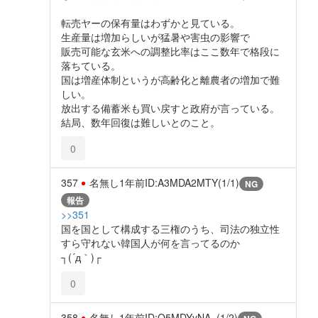
転売ヤーの保有量はわずかと見ている。
生産量は増加らしいが猛暑や害虫の影響で
販売可能な玄米への調整比率はここ数年で格段に
落ちている。
国は増産体制というが高齢化と離農者の増加で難
しい。
放出する備蓄米も買い戻すと政府が言っている。
結局、数年回復は難しいとのこと。
0
357
名無し
1年前
ID:A3MDA2MTY(1/1)
NG
報告
>>351
国を国として構成する三権のうち、司法の独立性
すら守れない韓国人が何を言ってるのか
┐(´д｀)┌
0
358
名無し
1年前
ID:Q5MDYyNA=(1/2)