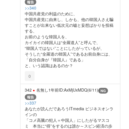
報告
>>340
中国共産党の利益のために、
中国共産党に由来し、しかも、他の韓国人さえ騙
すことが出来ない低次元の嘘と妄想ばかりを投稿
する、
お前のような韓国人を、
カイカイの韓国人は“全羅道人”と呼んで、
“韓国人ではない”ことにしたがっているが、
そうした“全羅道の韓国人”であるお前自身には、
「自分自身が『韓国人』である」
と、いう認識はあるのか？
0
342
名無し
1年前
ID:AxMjUxMDQ(6/11)
NG
報告
>>337
あなたが読んだであろうITmedia ビジネスオンラ
インの
「コメ高騰の犯人＝中国人」にしたがるマスコ
ミ 本当に“得”をするのは誰か～スピン経済の歩