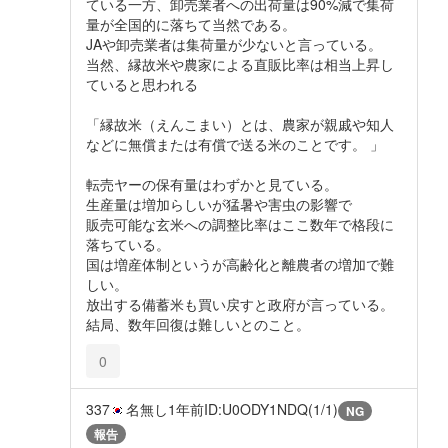
ている一方、卸売業者への出荷量は90%減で集荷
量が全国的に落ちて当然である。
JAや卸売業者は集荷量が少ないと言っている。
当然、縁故米や農家による直販比率は相当上昇し
ていると思われる
「縁故米（えんこまい）とは、農家が親戚や知人
などに無償または有償で送る米のことです。 」
転売ヤーの保有量はわずかと見ている。
生産量は増加らしいが猛暑や害虫の影響で
販売可能な玄米への調整比率はここ数年で格段に
落ちている。
国は増産体制というが高齢化と離農者の増加で難
しい。
放出する備蓄米も買い戻すと政府が言っている。
結局、数年回復は難しいとのこと。
0
337
名無し
1年前
ID:U0ODY1NDQ(1/1)
NG
報告