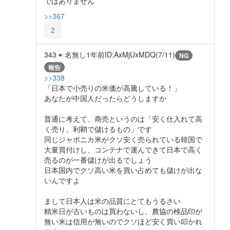
ではありません
>>367
2
343
名無し
1年前
ID:AxMjUxMDQ(7/11)
NG
報告
>>338
「日本で小売りの米価が高騰している！」
あなたが中国人だったらどうしますか
普通に考えて、商売というのは「安く仕入れて高
く売り、利鞘で儲けるもの」です
同じジャポニカ米がクソ安く売られている韓国で
大量買付けし、コンテナで運んできて日本で高く
売るのが一番儲けが出るでしょう
日本国内でクソ高い米を買い占めても儲けが出な
いんですよ
まして日本人は米の品質にとてもうるさい
精米日が古いものは買わないし、農協の検品印が
無い米は信用が無いのでクソほど安く買い叩かれ