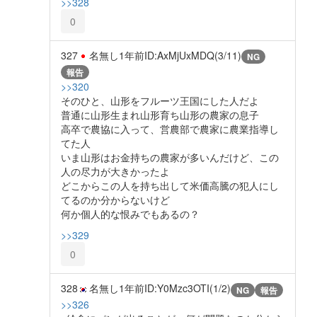
>>328
0
327
名無し
1年前
ID:AxMjUxMDQ(3/11)
NG
報告
>>320
そのひと、山形をフルーツ王国にした人だよ
普通に山形生まれ山形育ち山形の農家の息子
高卒で農協に入って、営農部で農家に農業指導し
てた人
いま山形はお金持ちの農家が多いんだけど、この
人の尽力が大きかったよ
どこからこの人を持ち出して米価高騰の犯人にし
てるのか分からないけど
何か個人的な恨みでもあるの？
>>329
0
328
名無し
1年前
ID:Y0Mzc3OTI(1/2)
NG
報告
>>326