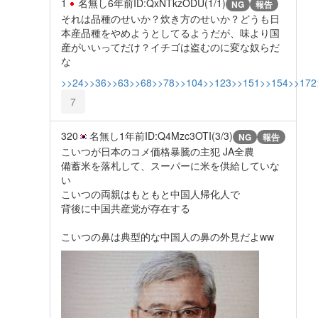
1
名無し
6年前
ID:QxNTkzODU(1/1)
NG
報告
それは品種のせいか？炊き方のせいか？どうも日
本産品種をやめようとしてるようだが、味より国
産がいいってだけ？イチゴは盗むのに変な奴らだ
な
>>24
>>36
>>63
>>68
>>78
>>104
>>123
>>151
>>154
>>172
7
320
名無し
1年前
ID:Q4Mzc3OTI(3/3)
NG
報告
こいつが日本のコメ価格暴騰の主犯 JA全農
備蓄米を落札して、スーパーに米を供給していな
い
こいつの両親はもともと中国人帰化人で
背後に中国共産党が存在する
こいつの鼻は典型的な中国人の鼻の外見だよww