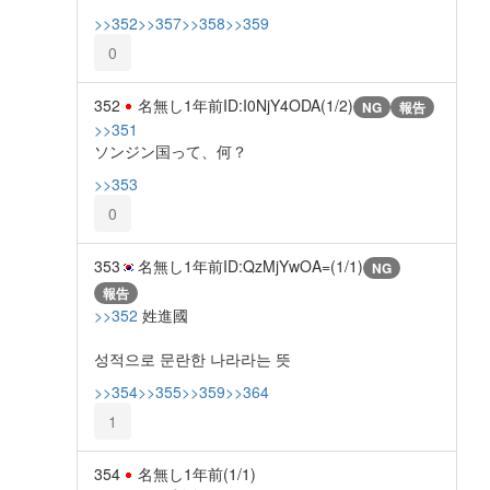
>>352
>>357
>>358
>>359
0
352
名無し
1年前
ID:I0NjY4ODA(1/2)
NG
報告
>>351
ソンジン国って、何？
>>353
0
353
名無し
1年前
ID:QzMjYwOA=(1/1)
NG
報告
>>352
姓進國
성적으로 문란한 나라라는 뜻
>>354
>>355
>>359
>>364
1
354
名無し
1年前
(1/1)