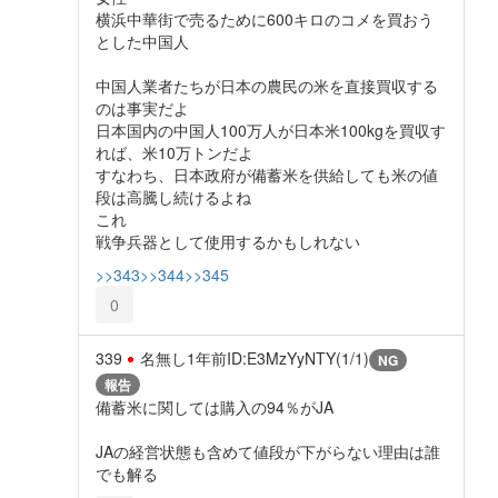
横浜中華街で売るために600キロのコメを買おう
とした中国人
中国人業者たちが日本の農民の米を直接買収する
のは事実だよ
日本国内の中国人100万人が日本米100kgを買収す
れば、米10万トンだよ
すなわち、日本政府が備蓄米を供給しても米の値
段は高騰し続けるよね
これ
戦争兵器として使用するかもしれない
>>343
>>344
>>345
0
339
名無し
1年前
ID:E3MzYyNTY(1/1)
NG
報告
備蓄米に関しては購入の94％がJA
JAの経営状態も含めて値段が下がらない理由は誰
でも解る