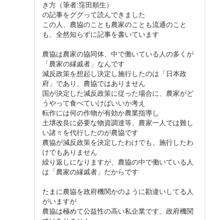
き方（筆者:窪田順生）
の記事をググって読んできました
この人、農協のことも農家のことも流通のこと
も、全然知らずに記事を書いています
農協は農家の協同体、中で働いている人の多くが
「農家の縁戚者」なんです
減反政策を想起し決定し施行したのは「日本政
府」であり、農協ではありません
国が決定した減反政策に従った場合に、農家がど
うやって食べていけばいいか考え
転作には何の作物が有効か農業指導し
土壌改良に必要な物資調達等、農家一人では難し
い諸々を代行したのが農協です
農協が減反政策を決定したわけでも、施行したわ
けでもありません
繰り返しになりますが、農協の中で働いている人
は「農家の縁戚者」だからです
たまに農協を政府機関かのように勘違いしてる人
がいますが
農協は極めて公益性の高い私企業です、政府機関