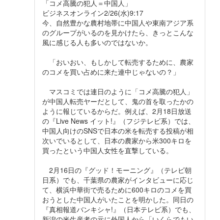
「コメ高騰の犯人＝中国人」
ビジネスオンライン2/26(水)9:17
今、自然豊かな農村地帯に中国人や東南アジア系
のグループがいるのを見かけたら、きっとこんな
風に感じる人も多いのではないか。
「おいおい、もしかして転売するために、農家
のコメを買い占めに来た連中じゃないの？」
マスコミでは連日のように「コメ高騰の犯人」
が中国人転売ヤーだとして、鬼の首を取ったかの
ように報じているからだ。例えば、2月18日放送
の『Live News イット!』（フジテレビ系）では、
中国人向けのSNSで日本の米を転売する投稿が相
次いでいるとして、日本の農家から米300キロを
買ったという中国人女性を直撃している。
2月16日の『グッド！モーニング』（テレビ朝
日系）でも、千葉県の農家がインタビューに応じ
て、横浜中華街で売るために600キロのコメを買
おうとした中国人がいたことを明かした。同日の
『真相報道バンキシャ!』（日本テレビ系）でも、
新潟の米生産者の元に外国人から「いくらでもい