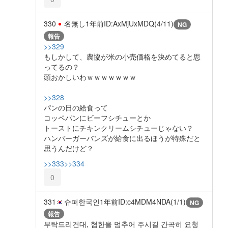
330
名無し
1年前
ID:AxMjUxMDQ(4/11)
NG
報告
>>329
もしかして、農協が米の小売価格を決めてると思
ってるの？
頭おかしいわｗｗｗｗｗｗｗ
>>328
パンの日の給食って
コッペパンにビーフシチューとか
トーストにチキンクリームシチューじゃない？
ハンバーガーバンズが給食に出るほうが特殊だと
思うんだけど？
>>333
>>334
0
331
슈퍼한국인
1年前
ID:c4MDM4NDA(1/1)
NG
報告
부탁드리건대, 혐한을 멈추어 주시길 간곡히 요청