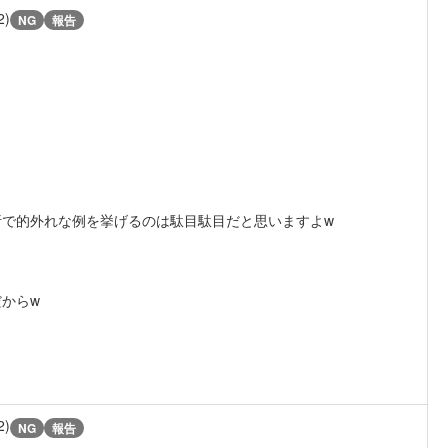
2)
NG
報告
で的外れな例を挙げるのは駄目駄目だと思いますよw
からw
2)
NG
報告