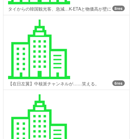
タイからの韓国観光客、急減…K-ETAと物価高が壁に
8res
【在日左翼】中核派チャンネルが……笑える。
6res