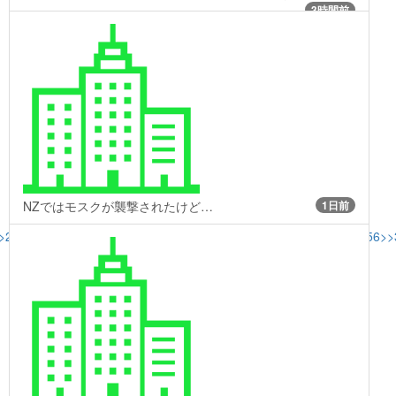
3時間前
NZではモスクが襲撃されたけど…
1日前
>288
>>296
>>315
>>317
>>318
>>319
>>320
>>331
>>337
>>349
>>356
>>