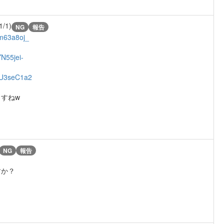
1/1)
NG
報告
Qm63a8oj_
N55jei-
IU3seC1a2
すねw
NG
報告
すか？