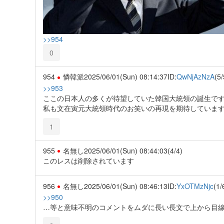
>>954
0
954
憐韓派
2025/06/01(Sun) 08:14:37
ID:
QwNjAzNzA
(5/
>>953
ここの日本人の多くが待望していた韓国大統領の誕生で
私も文在寅元大統領時代のお笑いの再現を期待していま
1
955
名無し
2025/06/01(Sun) 08:44:03
(4/4)
このレスは削除されています
956
名無し
2025/06/01(Sun) 08:46:13
ID:
YxOTMzNjc
(1/
>>950
…等と意味不明のコメントをムダに長い長文で上から目線