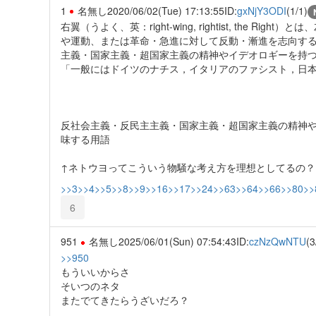
1
名無し
2020/06/02(Tue) 17:13:55
ID:
gxNjY3ODI
(1/1)
右翼（うよく、英：right-wing, rightist, the
や運動、または革命・急進に対して反動・漸進を志向す
主義・国家主義・超国家主義の精神やイデオロギーを持
「一般にはドイツのナチス，イタリアのファシスト，日
反社会主義・反民主主義・国家主義・超国家主義の精神
味する用語
↑ネトウヨってこういう物騒な考え方を理想としてるの？
>>3
>>4
>>5
>>8
>>9
>>16
>>17
>>24
>>63
>>64
>>66
>>80
>>
6
951
名無し
2025/06/01(Sun) 07:54:43
ID:
czNzQwNTU
(3
>>950
もういいからさ
そいつのネタ
またでてきたらうざいだろ？