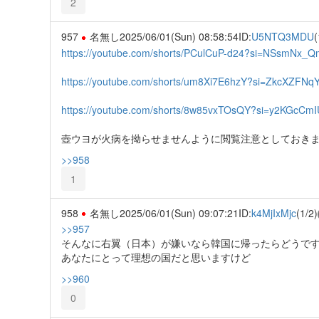
2
957
名無し
2025/06/01(Sun) 08:58:54
ID:
U5NTQ3MDU
(
https://youtube.com/shorts/PCulCuP-d24?si=NSsmNx_
https://youtube.com/shorts/um8Xi7E6hzY?si=ZkcXZFNqY
https://youtube.com/shorts/8w85vxTOsQY?si=y2KGcCm
壺ウヨが火病を拗らせませんように閲覧注意としておきま
>>958
1
958
名無し
2025/06/01(Sun) 09:07:21
ID:
k4MjIxMjc
(1/2)
>>957
そんなに右翼（日本）が嫌いなら韓国に帰ったらどうで
あなたにとって理想の国だと思いますけど
>>960
0