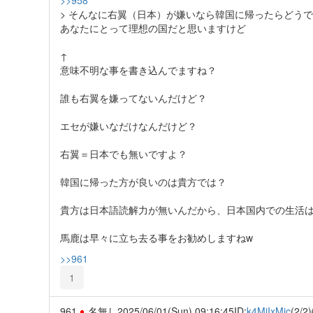
> そんなに右翼（日本）が嫌いなら韓国に帰ったらどう
あなたにとって理想の国だと思いますけど
↑
意味不明な事を書き込んでますね？
誰も右翼を嫌ってないんだけど？
エセが嫌いなだけなんだけど？
右翼＝日本でも無いですよ？
韓国に帰った方が良いのは貴方では？
貴方は日本語読解力が無いんだから、日本国内での生活は
馬鹿は早々に立ち去る事をお勧めしますねw
>>961
1
961
名無し
2025/06/01(Sun) 09:16:45
ID:
k4MjIxMjc
(2/2)