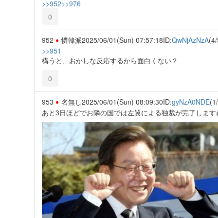
>>952
>>976
0
952
憐韓派
2025/06/01(Sun) 07:57:18
ID:
QwNjAzNzA
(4/
>>951
構うと、おかしな反応するから面白くない？
0
953
名無し
2025/06/01(Sun) 08:09:30
ID:
gyNzA0NDE
(1
あと3日ほどでお隣の国では左翼による独裁が完了します