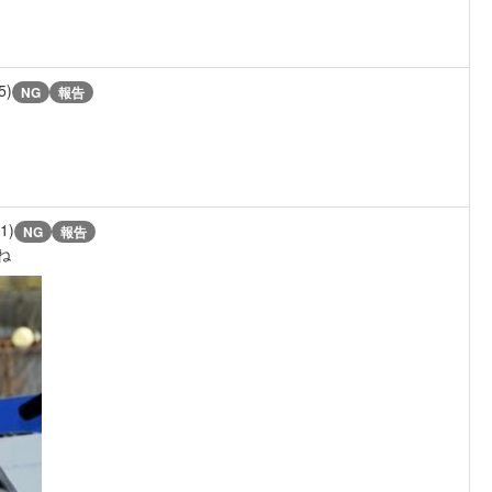
5)
NG
報告
/1)
NG
報告
ね