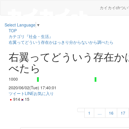
カイカイchつい
Select Language
▼
TOP
カテゴリ『社会・生活』
右翼ってどういう存在かはっきり分からないから調べたら
右翼ってどういう存在か
べたら
1000
2020/06/02(Tue) 17:40:01
ツイート
LINE
お気に入り
914
15
1
…
16
17