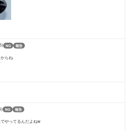
5)
NG
報告
すからね
す
6)
NG
報告
でやってるんだよねw