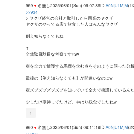
959
名無し
2025/06/01(Sun) 09:07:36
ID:
A0NjU1MjM
(1/
>>934
> ヤクザ経営の会社と取引したら同業のヤクザ
ヤクザのやってる店で飲食した人はみんなヤクザ
例え知らなくてもね
↑
全然駄目駄目な考察ですねw
壺を全力で擁護する馬鹿を含む点をそのように誤った分析
最後の【例え知らなくても】が間違いなのにw
壺ズブズブズブズブを知っていて全力で擁護しているんだ
少しだけ期待してたけど、やはり残念でしたねw
1
960
名無し
2025/06/01(Sun) 09:11:19
ID:
A0NjU1MjM
(2/
>>958