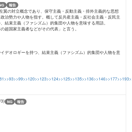
NG
報告
 Right）とは、左翼の対立概念であり、保守主義・反動主義・排外主義的な思想
る政治勢力や人物を指す。概して反共産主義・反社会主義・反民主
つ、結束主義（ファシズム）的集団や人物を意味する用語。
本の超国家主義者などがその代表」と言う。
やイデオロギーを持つ、結束主義（ファシズム）的集団や人物を意
81
>>93
>>99
>>120
>>123
>>124
>>125
>>135
>>136
>>146
>>177
>>193
>
/3)
NG
報告