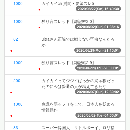
1000
カイカイch 質問・要望スレ5
2020/08/22(Sat) 16:49:30
1000
独り言スレッド【雑記帳3.0】
2020/08/02(Sun) 01:38:16
82
ultraさん正論では戦えない弱虫なんだろ
か
2020/06/29(Mon) 21:10:01
1000
独り言スレッド【雑記帳2.9】
2020/06/11(Thu) 20:00:01
200
カイカイってジジイばっかの掲示板だっ
たのに今は普通の人が増えてきたな
2020/06/07(Sun) 12:30:02
1000
良識を語るフリをして、日本人を貶める
情報操作
2020/06/02(Tue) 04:00:01
86
スーパー韓国人、リトルボーイ、ロリ指