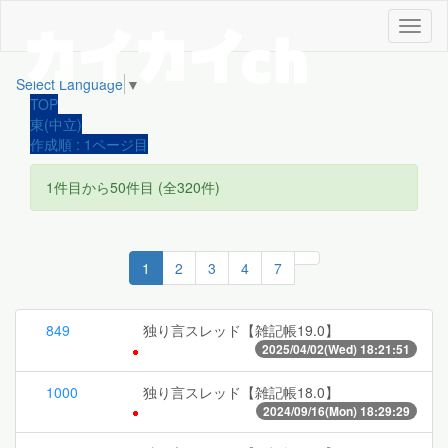
メ
ニ
ュ
Select Language
▼
ー
TOP
東(中立)
作成順 : 1ページ目
1件目から50件目 (全320件)
1
2
3
4
7
849
独り言スレッド【雑記帳19.0】
2025/04/02(Wed) 18:21:51
1000
独り言スレッド【雑記帳18.0】
2024/09/16(Mon) 18:29:29