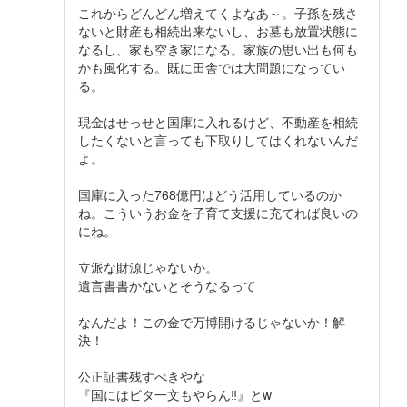
これからどんどん増えてくよなあ～。子孫を残さ
ないと財産も相続出来ないし、お墓も放置状態に
なるし、家も空き家になる。家族の思い出も何も
かも風化する。既に田舎では大問題になってい
る。
現金はせっせと国庫に入れるけど、不動産を相続
したくないと言っても下取りしてはくれないんだ
よ。
国庫に入った768億円はどう活用しているのか
ね。こういうお金を子育て支援に充てれば良いの
にね。
立派な財源じゃないか。
遺言書書かないとそうなるって
なんだよ！この金で万博開けるじゃないか！解
決！
公正証書残すべきやな
『国にはビタ一文もやらん‼︎』とw