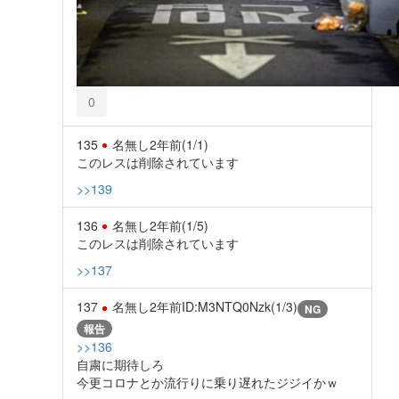
0
135
名無し
2年前
(1/1)
このレスは削除されています
>>139
136
名無し
2年前
(1/5)
このレスは削除されています
>>137
137
名無し
2年前
ID:M3NTQ0Nzk(1/3)
NG
報告
>>136
自粛に期待しろ
今更コロナとか流行りに乗り遅れたジジイかｗ