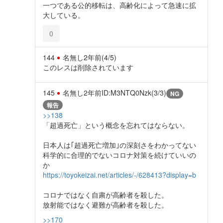
一つである公的移転は、高齢化によって急速に拡
大している。
0
144
名無し
2年前
(4/5)
このレスは削除されています
145
名無し
2年前
ID:M3NTQ0Nzk(3/3)
NG
報告
>>138
「超過死亡」という概念を忘れてはならない。
日本人は｢超過死亡増加｣の深刻さをわかってない
科学的に合理的でないコロナ対策を続けていいの
か
https://toyokeizai.net/articles/-/628413?display=b
コロナではなく自粛が高齢者を殺した。
放射能ではなく避難が高齢者を殺した。
>>170