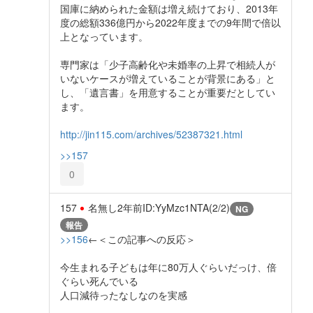
国庫に納められた金額は増え続けており、2013年
度の総額336億円から2022年度までの9年間で倍以
上となっています。
専門家は「少子高齢化や未婚率の上昇で相続人が
いないケースが増えていることが背景にある」と
し、「遺言書」を用意することが重要だとしてい
ます。
http://jin115.com/archives/52387321.html
>>157
0
157
名無し
2年前
ID:YyMzc1NTA(2/2)
NG
報告
>>156
←＜この記事への反応＞
今生まれる子どもは年に80万人ぐらいだっけ、倍
ぐらい死んでいる
人口減待ったなしなのを実感