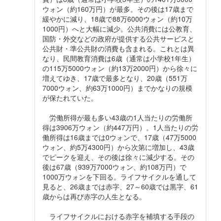
ウォン（約160万円）が最多。その後は17歳まで
緩やかに減り、18歳で88万6000ウォン（約10万
1000円）へと大幅に減少。公共消費には公教育、
国防・外交などの政府が提供する公共サービスと
公共財・準公共財の消費も含まれる。これとは異
なり、民間教育消費は6歳（通常は小学校1年生）
の115万5000ウォン（約13万2000円）から徐々に
増えてゆき、17歳で最多となり、20歳（551万
7000ウォン、約63万1000円）までかなりの規模
が保たれていた。
労働所得が最も多い43歳の1人当たりの労働所
得は3906万ウォン（約447万円）。1人当たりの労
働所得は16歳までは0ウォンで、17歳（47万5000
ウォン、約5万4300円）から次第に増加し、43歳
でピークを迎え、その後は徐々に減少する。その
後は67歳（939万7000ウォン、約108万円）で
1000万ウォンを下回る。ライフサイクルを通して
見ると、26歳までは赤字、27～60歳では黒字、61
歳からは再び赤字の人生となる。
ライフサイクルにおける赤字を補填する手段の