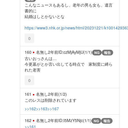
こんなニュースもあるし、老年の男も女も、遺言
書的に
結婚はしとかないとな
https://www3.nhk.or.jp/news/html/20231221/k100142936
0
160
名無し
2年前
ID:czMjAyMjU(1/1)
NG
報告
古いおっさんは…
今更墓がとか言い出してる時点で 家制度に縛ら
れた老害
0
161
名無し
2年前
(1/2)
このレスは削除されています
>>162
>>163
>>167
162
名無し
2年前
ID:I5MzY5Njc(1/1)
NG
報告
>>161