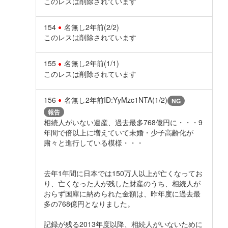
このレスは削除されています
154
名無し
2年前
(2/2)
このレスは削除されています
155
名無し
2年前
(1/1)
このレスは削除されています
156
名無し
2年前
ID:YyMzc1NTA(1/2)
NG
報告
相続人がいない遺産、過去最多768億円に・・・9
年間で倍以上に増えていて未婚・少子高齢化が
粛々と進行している模様・・・
去年1年間に日本では150万人以上が亡くなってお
り、亡くなった人が残した財産のうち、相続人が
おらず国庫に納められた金額は、昨年度に過去最
多の768億円となりました。
記録が残る2013年度以降、相続人がいないために