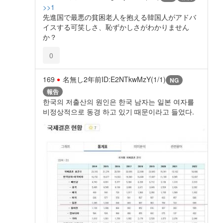
>>1
先進国で最悪の貧困老人を抱える韓国人がアドバ
イスする可笑しさ、恥ずかしさがわかりません
か？
0
169
名無し
2年前
ID:E2NTkwMzY(1/1)
NG
報告
한국의 저출산의 원인은 한국 남자는 일본 여자를
비정상적으로 동경 하고 있기 때문이라고 들었다.