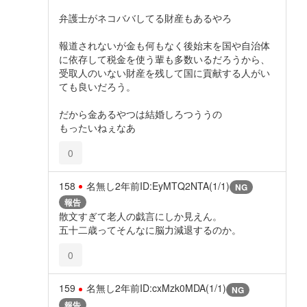
弁護士がネコババしてる財産もあるやろ
報道されないが金も何もなく後始末を国や自治体
に依存して税金を使う輩も多数いるだろうから、
受取人のいない財産を残して国に貢献する人がい
ても良いだろう。
だから金あるやつは結婚しろつううの
もったいねぇなあ
0
158
名無し
2年前
ID:EyMTQ2NTA(1/1)
NG
報告
散文すぎて老人の戯言にしか見えん。
五十二歳ってそんなに脳力減退するのか。
0
159
名無し
2年前
ID:cxMzk0MDA(1/1)
NG
報告