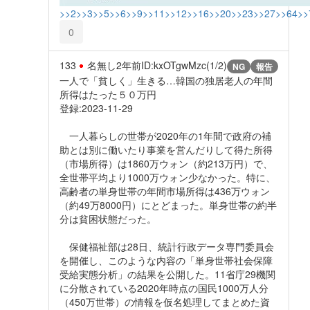
>>2
>>3
>>5
>>6
>>9
>>11
>>12
>>16
>>20
>>23
>>27
>>64
>>
0
133
名無し
2年前
ID:kxOTgwMzc(1/2)
NG
報告
一人で「貧しく」生きる…韓国の独居老人の年間
所得はたった５０万円
登録:2023-11-29
一人暮らしの世帯が2020年の1年間で政府の補
助とは別に働いたり事業を営んだりして得た所得
（市場所得）は1860万ウォン（約213万円）で、
全世帯平均より1000万ウォン少なかった。特に、
高齢者の単身世帯の年間市場所得は436万ウォン
（約49万8000円）にとどまった。単身世帯の約半
分は貧困状態だった。
保健福祉部は28日、統計行政データ専門委員会
を開催し、このような内容の「単身世帯社会保障
受給実態分析」の結果を公開した。11省庁29機関
に分散されている2020年時点の国民1000万人分
（450万世帯）の情報を仮名処理してまとめた資