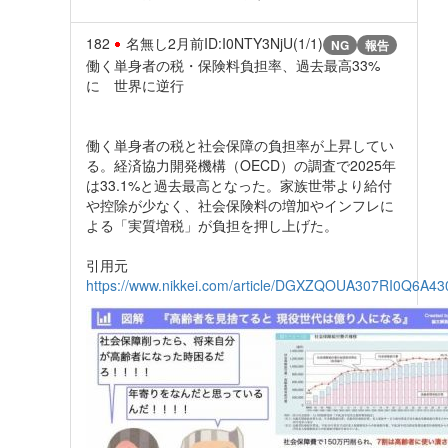
182
名無し
2月前
ID:I0NTY3NjU(1/1)
NG
報告
働く単身者の税・保険料負担率、過去最高33%
に 世界に逆行
働く単身者の税と社会保障の負担率が上昇してい
る。経済協力開発機構（OECD）の調査で2025年
は33.1%と過去最高となった。家族世帯より給付
や控除が少なく、社会保険料の増加やインフレに
よる「実質増税」が負担を押し上げた。
引用元
https://www.nikkei.com/article/DGXZQOUA307RI0Q6A4