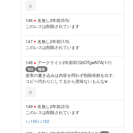
0
146
名無し
2年前
(5/5)
このレスは削除されています
147
名無し
2年前
(1/3)
このレスは削除されています
148
アークライト
2年前
ID:Q0OTgwNTA(1/1)
NG
報告
老害の書き込みは内容を問わず削除依頼を出す。
コピペ代わりにしてるから意味ないもんなw
0
149
名無し
2年前
(2/3)
このレスは削除されています
>>150
>>152