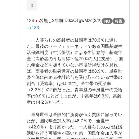
0
134
名無し
2年前
ID:kxOTgwMzc(2/2)
NG
報告
>>133
一人暮らしの高齢者の貧困率は70.3％に達し
た。最後のセーフティーネットである国民基礎生
活保障制度（生活保護）による生計給与、基礎年
金（高齢者のうち所得下位70％の人に支給）、国
民年金などを加えていない市場所得だけを見れ
ば、高齢者の単身世帯の貧困率は88.9％。単身世
帯全体に占める生計給与を受け取っている世帯の
割合（受給率）は6.5％で、全世帯の受給率
（3.2％）の2倍だった。青年層の単身世帯の受給
率は0.9％にとどまったが、中高年は6.9％、高齢
者は14.2％だった。
単身世帯は全般的に所得が低く貧困に陥ってい
たが、国民年金加入率は48.7％で、全世帯
（42.0％）より高かった。一人暮らしの人は経済
活動を行う可能性が高いため、国民年金加入率が
全世帯平均を上回ったのではないかとの分析が示