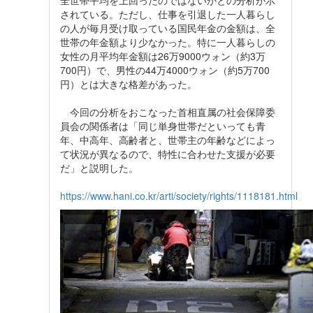
されている。ただし、仕事を引退した一人暮らし
の人が毎月受け取っている国民年金の金額は、全
世帯の年金額より少なかった。特に一人暮らしの
女性の月平均年金額は26万9000ウォン（約3万
700円）で、男性の44万4000ウォン（約5万700
円）とは大きな格差があった。
今回の分析をおこなった首相直属の社会保障委
員会の関係者は「同じ単身世帯だといっても青
年、中高年、高齢者と、世帯主の年齢などによっ
て状況が異なるので、特性に合わせた支援が必要
だ」と説明した。
https://www.hani.co.kr/arti/society/rights/1118181.html