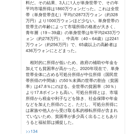
料だ。その結果、3人に1人が単身世帯で、その年
平均市場所得は1860万ウォンだった。これは全世
帯（単身世帯含む）平均の2873万ウォン（約328
万円）より1000万ウォンほど少ない。単身世帯の
世帯主の年齢によって市場所得の格差が大きく、
青年層（19～39歳）の単身世帯は年平均2433万ウ
ォン（約278万円）、中高年（40～64歳）は2241
万ウォン（約256万円）で、65歳以上の高齢者は
436万ウォンにとどまった。
相対的に所得が低いため、政府の補助や年金を
加えても貧困率が高かった。2020年現在で、単身
世帯全体に占める可処分所得が中位所得（国民世
帯所得の中間値）の50％未満の世帯の割合（貧困
率）は47.8％にのぼる。全世帯の貧困率（30％）
より17.8ポイントも高い。可処分所得とは、市場
所得から税金や利子などを除き、社会保障や年金
などを加えた所得のこと。ただし、可処分所得に
は家族や他人から受け取る私的移転所得が含まれ
ていないため、貧困率が多少高く出ることもあり
うると福祉部は捕捉した。
>>134