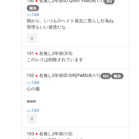
150
名無し
2年前
ID:Q5NTY4MzA(1/1)
NG
報告
>>149
朝から、いつものヘイト発言に荒らし行為ね
管理もいい迷惑だな
0
151
名無し
2年前
(3/3)
このレスは削除されています
152
名無し
2年前
ID:I0NjYwMzA(1/1)
NG
報告
>>149
心の傷
www
>>153
0
153
名無し
2年前
(1/2)