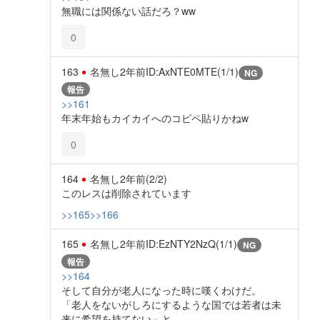
無職には関係ない話だろ？ww
0
163
名無し
2年前
ID:AxNTE0MTE(1/1)
NG
報告
>>161
年末年始もカイカイへのコピペ貼りかねw
0
164
名無し
2年前
(2/2)
このレスは削除されています
>>165
>>166
165
名無し
2年前
ID:EzNTY2NzQ(1/1)
NG
報告
>>164
そして自分が老人になった時に嘆くわけだ。
「老人をないがしろにするような国では若者は未
来に希望を持てない」と。