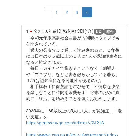
1
2
3
4
1
名無し
6年前
ID:A2NjA1ODI(1/1)
NG
報告
令和元年版高齢社会白書が内閣府のウェブでも
公開されている。
過去の発表分まで通して読み進めると、５年後
には日本の６５歳以上の５人に1人が認知症患者に
なると推定される。
毎日、カイカイで飽きることもなく「朝鮮人」
や「ゴキブリ」などど書き散らかしている爺も、
１/５は認知症になる可能性があるのだ。
相手構わずに侮蔑語を浴びせて、不健康な快楽
を楽しむことに時間を浪費せず、将来のために真
剣に「終活」を始めることを強くお勧めします。
2025年に「65歳以上の5人に1人」が認知症…「老
い支度」を
https://gentosha-go.com/articles/-/24216
https://www8.cao.go.jp/kourei/whitepaper/index-