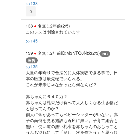
>>138
0
138
名無し
2年前
(2/5)
このレスは削除されています
>>145
139
名無し
2年前
ID:M3NTQ0Nzk(2/3)
NG
報告
>>135
大量の年寄りで合法的に人体実験できる事で、日
本の医療は最先端でいられる。
これが未来じゃなかったら何なんだ？
赤ちゃんに６４０万？
赤ちゃんは札束だけ食べて大人しくなる生き物だ
と思ってんのか？
個人に金があってもベビーシッターがいない。赤
子の面倒を見る施設も近所に無い。子育て組合も
無い。使い道の無い札束を赤ちゃんのおしっこと
うんち塗れにして「良し、次を作ろう」と思う奴