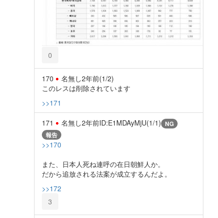
0
170
名無し
2年前
(1/2)
このレスは削除されています
>>171
171
名無し
2年前
ID:E1MDAyMjU(1/1)
NG
報告
>>170
また、日本人死ね連呼の在日朝鮮人か。
だから追放される法案が成立するんだよ。
>>172
3