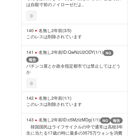
は自殺寸前のノイローゼだよ。
0
140
名無し
2年前
(3/5)
このレスは削除されています
141
名無し
2年前
ID:QwNzU2ODY(1/1)
NG
報告
パチンコ屋とか政令指定都市では禁止してはどう
か
0
142
名無し
2年前
(1/1)
このレスは削除されています
143
名無し
2年前
ID:c5MzIzMDg(1/1)
NG
報告
韓国国民はライフサイクルの中で通常は高校3年
生に当たる17歳の時に最多の3575万ウォンを消費