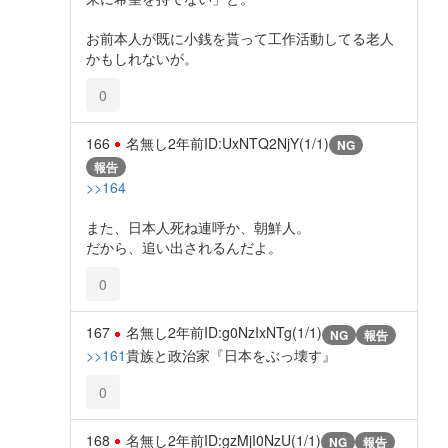
お前本人が既に小銭を貰って工作活動してる老人
かもしれないが。
0
166
名無し
2年前
ID:UxNTQ2NjY(1/1)
NG
報告
>>164
また、日本人死ね連呼か、朝鮮人。
だから、追い出されるんだよ。
0
167
名無し
2年前
ID:g0NzIxNTg(1/1)
NG
報告
>>161
貴族と政治家『日本をぶっ壊す』
0
168
名無し
2年前
ID:gzMjI0NzU(1/1)
NG
報告