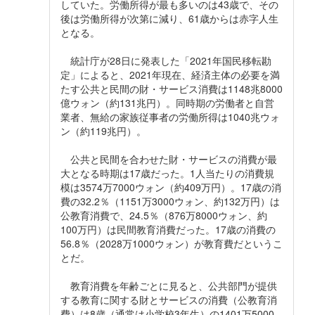
していた。労働所得が最も多いのは43歳で、その
後は労働所得が次第に減り、61歳からは赤字人生
となる。
統計庁が28日に発表した「2021年国民移転勘
定」によると、2021年現在、経済主体の必要を満
たす公共と民間の財・サービス消費は1148兆8000
億ウォン（約131兆円）。同時期の労働者と自営
業者、無給の家族従事者の労働所得は1040兆ウォ
ン（約119兆円）。
公共と民間を合わせた財・サービスの消費が最
大となる時期は17歳だった。1人当たりの消費規
模は3574万7000ウォン（約409万円）。17歳の消
費の32.2％（1151万3000ウォン、約132万円）は
公教育消費で、24.5％（876万8000ウォン、約
100万円）は民間教育消費だった。17歳の消費の
56.8％（2028万1000ウォン）が教育費だというこ
とだ。
教育消費を年齢ごとに見ると、公共部門が提供
する教育に関する財とサービスの消費（公教育消
費）は8歳（通常は小学校3年生）の1401万5000