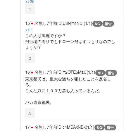
>>20
1
15
名無し
7年前
ID:U3NjY4NDI(1/1)
NG
報告
>>1
この人は馬鹿ですか？
飛行場の周りでもドローン飛ばすつもりなのでし
ょうか？
3
16
名無し
7年前
ID:Y2OTE5MzU(1/1)
NG
報告
東京都民は、重大な過ちを犯したことを反省し
ろ。
こんな奴に１００万票も入っているんだ。
バカ東京都民。
5
17
名無し
7年前
ID:c4MDAxNDk(1/1)
NG
報告