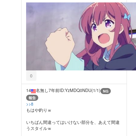
0
14
名無し
7年前
ID:YzMDQ0NDU(1/1)
NG
報告
>>8
もはや釣りｗ
いちばん間違ってはいけない部分を、あえて間違
うスタイルｗ