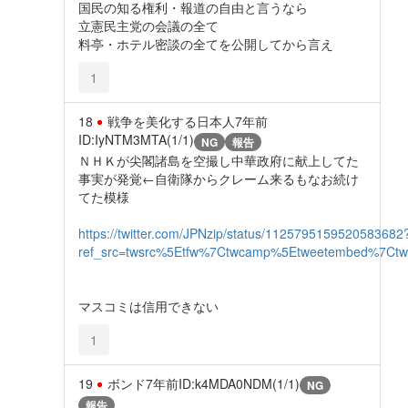
国民の知る権利・報道の自由と言うなら
立憲民主党の会議の全て
料亭・ホテル密談の全てを公開してから言え
1
18
戦争を美化する日本人
7年前
ID:IyNTM3MTA(1/1)
NG
報告
ＮＨＫが尖閣諸島を空撮し中華政府に献上してた
事実が発覚←自衛隊からクレーム来るもなお続け
てた模様
https://twitter.com/JPNzip/status/1125795159520583682
ref_src=twsrc%5Etfw%7Ctwcamp%5Etweetembed%7Ctw
マスコミは信用できない
1
19
ボンド
7年前
ID:k4MDA0NDM(1/1)
NG
報告