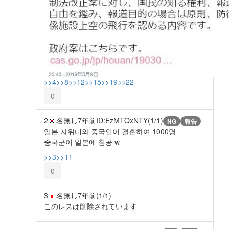
>>4
>>8
>>12
>>15
>>19
>>22
0
2
名無し
7年前
ID:EzMTQxNTY(1/1)
NG
報告
일본 자위대와 중국인이 결혼하여 1000명
중국군이 일본에 침공 w
>>3
>>11
0
3
名無し
7年前
(1/1)
このレスは削除されています