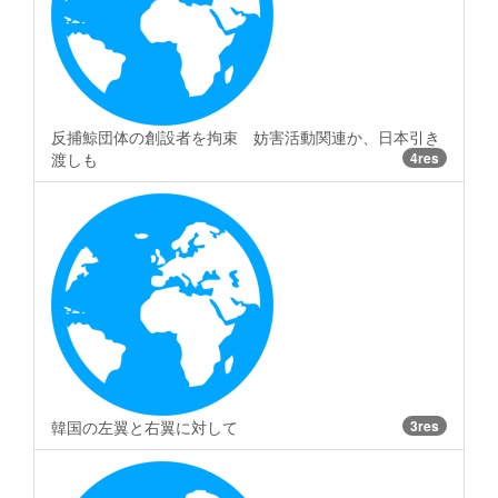
反捕鯨団体の創設者を拘束 妨害活動関連か、日本引き
渡しも
4res
韓国の左翼と右翼に対して
3res