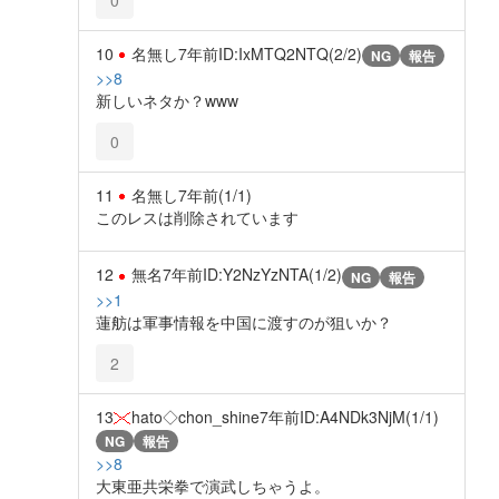
10
名無し
7年前
ID:IxMTQ2NTQ(2/2)
NG
報告
>>8
新しいネタか？www
0
11
名無し
7年前
(1/1)
このレスは削除されています
12
無名
7年前
ID:Y2NzYzNTA(1/2)
NG
報告
>>1
蓮舫は軍事情報を中国に渡すのが狙いか？
2
13
hato◇chon_shine
7年前
ID:A4NDk3NjM(1/1)
NG
報告
>>8
大東亜共栄拳で演武しちゃうよ。