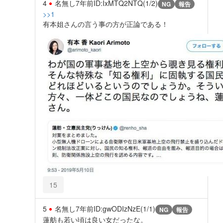
4
名無し
7年前
ID:IxMTQ2NTQ(1/2)
NG
報告
>>1
有本姐さんの言う事の方が正論である！
15
5
名無し
7年前
ID:gwODIzNzE(1/1)
NG
報告
蓮舫も若い頃は良い女だったな。