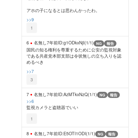
アホの子になるとは思わんかったわ。
>>9
1
6
名無し
7年前
ID:g1ODkxNjI(1/1)
NG
報告
国民の知る権利を尊重するために公安の監視対象
である共産党本部支部は令状無しの立ち入りを認
めるべき
>>7
3
7
名無し
7年前
ID:AzMTkxNzQ(1/1)
NG
報告
>>6
監視カメラと盗聴器でいい
1
8
名無し
7年前
ID:E5OTI1ODI(1/1)
NG
報告