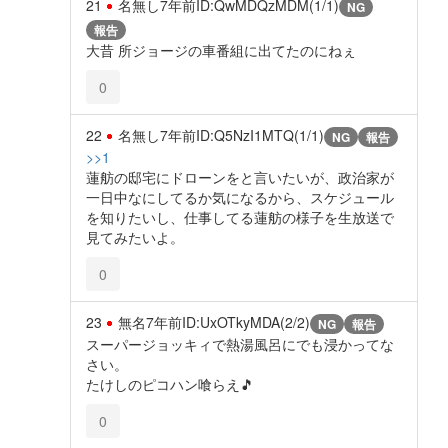
21
名無し
7年前
ID:QwMDQzMDM(1/1)
NG
報告
大昔 所ジョージの車番組に出てたのにねぇ
0
22
名無し
7年前
ID:Q5NzI1MTQ(1/1)
NG
報告
>>1
蓮舫の邸宅にドローンをと言いたいが、政治家が
一日中なにしてるか気になるから、スケジュール
を知りたいし、仕事してる蓮舫の様子を生放送で
見てみたいよ。
0
23
無名
7年前
ID:UxOTkyMDA(2/2)
NG
報告
スーパージョッキィで熱湯風呂にでも浸かってな
さい。
たけしのピコハン喰らえ🎵
0