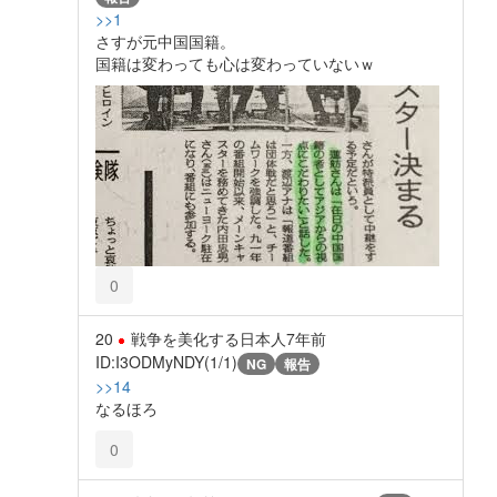
>>1
さすが元中国国籍。
国籍は変わっても心は変わっていないｗ
0
20
戦争を美化する日本人
7年前
ID:I3ODMyNDY(1/1)
NG
報告
>>14
なるほろ
0