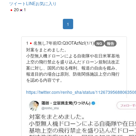
ツイート
LINE
お気に入り
20
1
1
1
名無し
7年前
ID:Q3OTAzNzI(1/1)
NG
報告
対案をまとめました。
小型無人機ドローンによる自衛隊や在日米軍基地
上空の飛行禁止を盛り込んだドローン規制法改正
案に対し、国民の知る権利、報道の自由を鑑み、
報道目的の場合は原則、防衛関係施設上空の飛行
を認める内容です。
https://twitter.com/renho_sha/status/1126739568806350