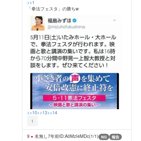
>>1
「拳法フェスタ」の勝ちw
>>10
>>13
>>14
1
9
名無し
7年前
ID:A0MzI4MDc(1/1)
NG
報告