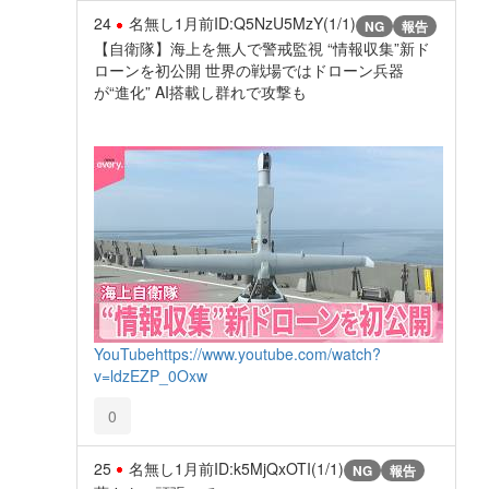
24
名無し
1月前
ID:Q5NzU5MzY(1/1)
NG
報告
【自衛隊】海上を無人で警戒監視 “情報収集”新ド
ローンを初公開 世界の戦場ではドローン兵器
が“進化” AI搭載し群れで攻撃も
YouTube
https://www.youtube.com/watch?
v=ldzEZP_0Oxw
0
25
名無し
1月前
ID:k5MjQxOTI(1/1)
NG
報告