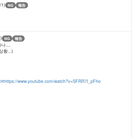
/1)
NG
報告
)
NG
報告
....
...)
be
https://www.youtube.com/watch?v=SFRR7I_pFho