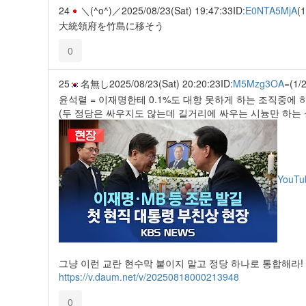
24
＼(^o^)／
2025/08/23(Sat) 19:47:33
ID:
E0NTA5MjA
(1
大統領府を竹島に移そう
0
25
名無し
2025/08/23(Sat) 20:20:23
ID:
M5Mzg3OA=
(1/2
윤석렬 = 이재명한테 0.1%도 대항 못하게 하는 조직중에 하나
(두 정당은 싸우지도 않는데 길거리에 싸우는 시늉만 하는 상황
YouTu
그냥 이런 교란 현수막 붙이지 말고 정당 하나로 통합해라!
https://v.daum.net/v/20250818000213948
0