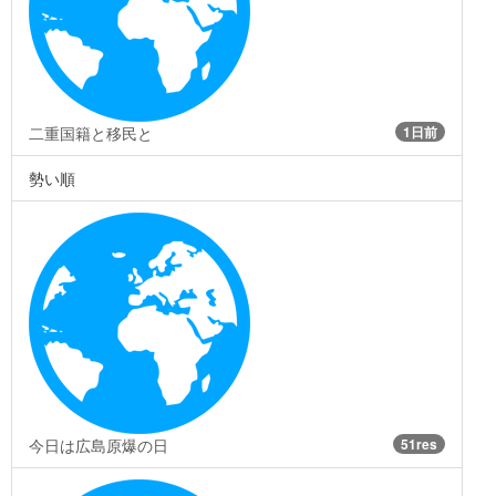
二重国籍と移民と
1日前
勢い順
今日は広島原爆の日
51res