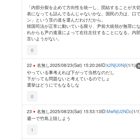
「内部分裂を止めて方向性を統一し、団結することが大
表になっても詰んでるんじゃないかな。国民の力は、口
ン」という茨の道を選んだわけだから。
韓国司法が正常に動いている限り、尹前大統領が無罪に
れからも尹の進退によって右往左往することになる。内
言いようがない。
0
22
名無し
2025/08/23(Sat) 15:20:26
ID:
k2NjU0NjI
(1/1)
やっている事考えれば下がって当然なのだし
下がっても問題ないと考えているのでしょ
選挙はどうにでもなるしな
0
23
名無し
2025/08/23(Sat) 15:53:13
ID:
MwNjU2NDc
(1/1
週一で竹島上陸しよう
1