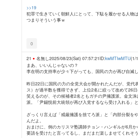
>>19
犯罪で生きていく朝鮮人にとって、下駄を履かせる人物
つまりそういう事ｗ
0
21
名無し
2025/08/23(Sat) 07:57:21
ID:
kwMTIwMTU
(1/1
まあ、いいんじゃないの？
李在明の支持率が少々下がっても、国民の力が再び自滅
昨日22日に国民の力の全党大会が開かれたんだが、党代
ス）が過半数を獲得できず、上位2名に絞って改めて26
笑えるのが、その候補者2名ともガチの尹擁護派。金文洙
派。「尹錫悦前大統領が再び入党するなら受け入れる」
ざっくり言えば「戒厳擁護を捨てろ派」と「内部分裂を
んだよ。
おまけに、例のカリスマ塾講師チョン・ハンギルが6月か
要請を受けたと言ってるし、まだまだ楽しませてくれそ