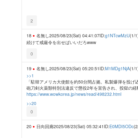
2
18
名無し
2025/08/23(Sat) 04:41:07
ID:
g1NTcwMzU
(1/1
続けて戒厳令を出せばいいだろwww
0
19
名無し
2025/08/23(Sat) 05:20:51
ID:
M1MDg1NjA
(1/1
>>1
「駐韓アメリカ大使館を約50分間占拠。私製爆弾を投げ
砲刀剣火薬類特別法違反で懲役2年を宣告され、投獄の経
https://www.wowkorea.jp/news/read/498232.html
>>20
0
20
日向回廊
2025/08/23(Sat) 05:32:41
ID:
E0MDI5ODc
(2