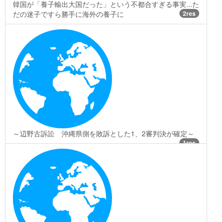
韓国が「養子輸出大国だった」という不都合すぎる事実...た
だの迷子ですら勝手に海外の養子に
2res
～辺野古訴訟 沖縄県側を敗訴とした1、2審判決が確定～
1res