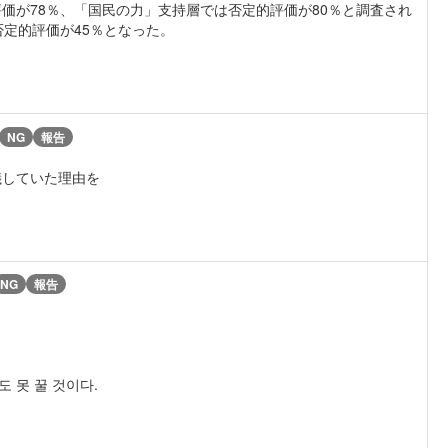
価が78％、「国民の力」支持層では否定的評価が80％と調査され
定的評価が45％となった。
NG
報告
儀していた理由を
NG
報告
 못 꿀 것이다.