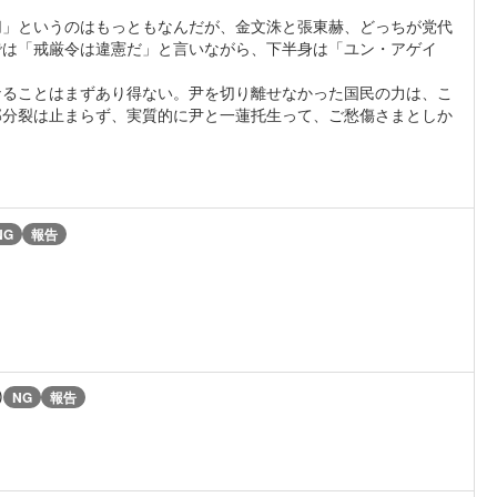
切」というのはもっともなんだが、金文洙と張東赫、どっちが党代
では「戒厳令は違憲だ」と言いながら、下半身は「ユン・アゲイ
なることはまずあり得ない。尹を切り離せなかった国民の力は、こ
部分裂は止まらず、実質的に尹と一蓮托生って、ご愁傷さまとしか
NG
報告
)
NG
報告