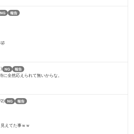
NG
報告
🤣
1)
NG
報告
待に全然応えられて無いからな。
/2)
NG
報告
ら見えてた事ｗｗ