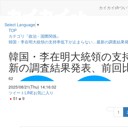
カイカイchつい
Select Language
▼
TOP
カテゴリ『政治・国際関係』
韓国・李在明大統領の支持率低下が止まらない…最新の調査結果発
韓国・李在明大統領の支
新の調査結果発表、前回
62
2025/08/21(Thu) 14:16:02
ツイート
LINE
お気に入り
51
9
1