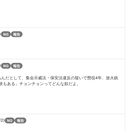
)
NG
報告
)
NG
報告
込んだとして、集会示威法・保安法違反の疑いで懲役4年、放火銃
験もある」チョンチョンってどんな奴だよ。
/2)
NG
報告