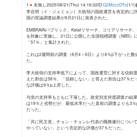
1
名無し
2025/08/21(Thu) 14:16:02
ID:
Q2MzczOTc
(1/1)
李在明（イ・ジェミョン）大統領の国政運営を肯定的に評
国の世論調査結果が8月21日に発表された。
EMBRAINパブリック、Kstatリサーチ、コリアリサーチ
を対象に実施し、21日に公開した全国指標調査（NBS
「57％」と集計された。
これは2週間前の調査（8月4～6日）より8％p下がった
た。
李大統領の支持率低下によって、国政運営に対する信頼
えた割合は58％、「信頼しない」と答えた割合は37％だ
な評価は9％p上昇した。
与党の支持率もともに下落した。政党別支持度調査の結果
は19％と劣勢だが、最低水準だった直前の調査よりも3％
だった。
「共に民主党」チョン・チョンレ代表の職務遂行について
やっていない」という否定的な評価が37％だった。