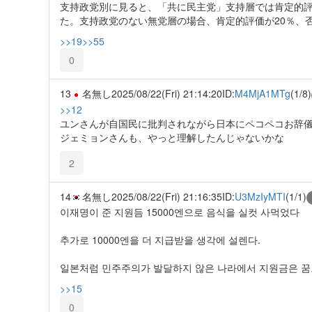
支持政党別に見ると、「共に民主党」支持層では肯定的評
た。支持政党のない無党層の場合、肯定的評価が20％、否
>>19
>>55
0
13
名無し
2025/08/22(Fri) 21:14:20
ID:
M4MjA1MTg
(1/8)
>>12
ユンさんが自国民に批判されながら日本にペコペコお辞
ジェミョンさんも、やっと理解したんじゃないかな
2
14
名無し
2025/08/22(Fri) 21:16:35
ID:
U3MzIyMTI
(1/1)
이재명이 준 지원듬 15000엔으로 음식을 실컷 사먹었다
추가로 10000엔을 더 지급받을 생각에 설렌다.
일본처럼 민주주의가 발달하지 않은 나라에서 지원금은 꿈도
>>15
0