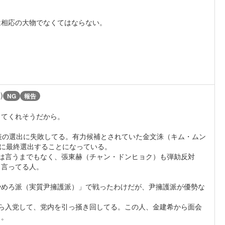
は相応の大物でなくてはならない。
)
NG
報告
してくれそうだから。
表の選出に失敗してる。有力候補とされていた金文洙（キム・ムン
日に最終選出することになっている。
は言うまでもなく、張東赫（チャン・ドンヒョク）も弾劾反対
と言ってる人。
やめろ派（実質尹擁護派）」で戦ったわけだが、尹擁護派が優勢な
ら入党して、党内を引っ掻き回してる。この人、金建希から面会
う。