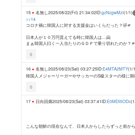
15
名無し
2025/08/22(Fri) 21:34:02
ID:
gzNzgwMzI
(1/1)
>>14
コロナ禍に韓国人に対する支援金はいくらだった？🤣🫵
日本人が１０万円貰えてる時に韓国人は…🤗
まぁ韓国人曰く一人当たりのＧＤＰで乗り切れたのか？🫵
0
16
名無し
2025/08/23(Sat) 03:27:25
ID:
E4MTA2MTY
(1/
韓国人メジャーリーガーやサッカーのS級スターの様に期
0
17
日向回廊
2025/08/23(Sat) 03:37:41
ID:
E0MDI5ODc
(1
こんな朝鮮の現在なんて、日本人からしたらずっと前か