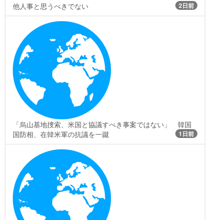
他人事と思うべきでない
2日前
「烏山基地捜索、米国と協議すべき事案ではない」 韓国
国防相、在韓米軍の抗議を一蹴
1日前