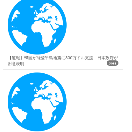
【速報】韓国が能登半島地震に300万ドル支援 日本政府が
謝意表明
6res