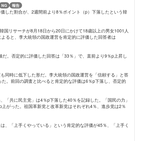
NG
報告
価した割合が、2週間前より8％ポイント（p）下落したという韓
、韓国リサーチが8月18日から20日にかけて18歳以上の男女1001人
）によると、李大統領の国政運営を肯定的に評価した回答者は
数値だ。否定的に評価した回答は「33％」で、直前より9％p上昇し
度も同時に低下した形だ。李大統領の国政運営を「信頼する」と答
った。前回の調査と比べると肯定的な評価は6％p下落し、否定的
、「共に民主党」は4％p下落した40％を記録した。「国民の力」
p上がった。祖国革新党と改革新党はそれぞれ4％、進歩党は2％
は、「上手くやっている」という肯定的な評価が45％、「上手く