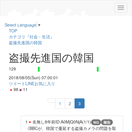
メ
ニ
ュ
Select Language
▼
ー
TOP
カテゴリ『社会・生活』
盗撮先進国の韓国
盗撮先進国の韓国
129
2018/08/05(Sun) 07:00:01
ツイート
LINE
お気に入り
98
11
1
2
3
1
名無し
8年前
ID:A0MjQ0NjA(1/1)
NG
報告
《BBCが、韓国で蔓延する盗撮カメラの問題を取