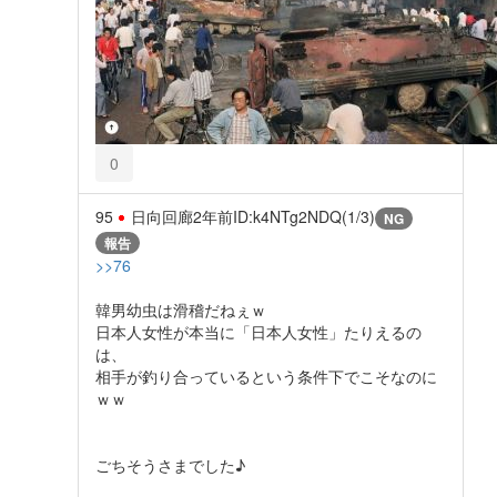
0
95
日向回廊
2年前
ID:k4NTg2NDQ(1/3)
NG
報告
>>76
韓男幼虫は滑稽だねぇｗ
日本人女性が本当に「日本人女性」たりえるの
は、
相手が釣り合っているという条件下でこそなのに
ｗｗ
ごちそうさまでした♪