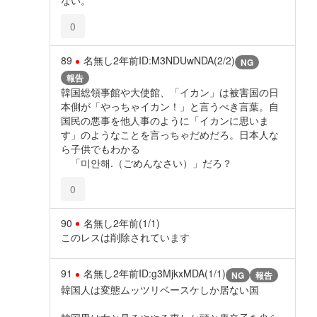
ない。
0
89
名無し
2年前
ID:M3NDUwNDA(2/2)
NG
報告
韓国総領事館や大使館、「イカン」は被害国の日
本側が「やっちゃイカン！」と言うべき言葉。自
国民の悪事を他人事のように「イカンに思いま
す」のようなことを言っちゃだめだろ。日本人な
ら子供でもわかる
「미안해.（ごめんなさい）」だろ？
0
90
名無し
2年前
(1/1)
このレスは削除されています
91
名無し
2年前
ID:g3MjkxMDA(1/1)
NG
報告
韓国人は変態ムッツリベースケしか居ない国