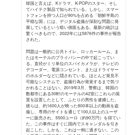
韓国と言えば、Kドラマ、K-POPのスター、そし
てハイテク製品で知られている。しかし、スマー
トフォンを持つ人口が90%を占める「朝鮮半島の
平穏な国」には、デジタル盗撮が深刻な問題に発
展しているという暗い側面もある。最新の統計は
驚くべきもので、2022年には5876件の事件が報告
された。
問題は一般的に公共トイレ、ロッカールーム、ま
たはモーテルのプライバシーの中で起こってい
る。直径がミリ単位のスパイカメラが、テレビの
デコーダー、電源コンセント、またはドライヤー
のホルダーなどに隠されている。ほとんど発見不
可能なシステムで、盗撮行為が発覚するまで気づ
かれることはない。2019年3月、警察は、韓国の
数都市にある30軒のモーテルの42室にこれらの装
置を設置したとして、ふたりの男性を逮捕した。
彼らは、約1600人が映った800本以上の動画を盗
撮し、専用のサイトを通じて100人以上のユーザ
ーに販売され、5500ユーロ（約90万円）を得てい
た。この事件はすぐに国内でスキャンダルを引き
起こした。しかも、これは一例に過ぎない。この