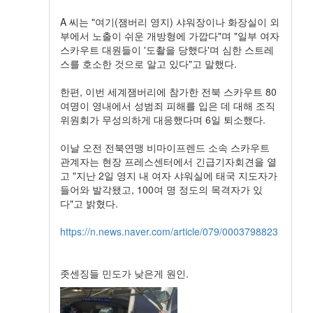
A 씨는 "여기(잼버리 영지) 샤워장이나 화장실이 외
부에서 노출이 쉬운 개방형에 가깝다"며 "일부 여자
스카우트 대원들이 '도촬을 당했다'며 심한 스트레
스를 호소한 것으로 알고 있다"고 말했다.
한편, 이번 세계잼버리에 참가한 전북 스카우트 80
여명이 영내에서 성범죄 피해를 입은 데 대해 조직
위원회가 무성의하게 대응했다며 6일 퇴소했다.
이날 오전 전북연맹 비마이프렌드 소속 스카우트
관계자는 현장 프레스센터에서 긴급기자회견을 열
고 "지난 2일 영지 내 여자 샤워실에 태국 지도자가
들어와 발각됐고, 100여 명 정도의 목격자가 있
다"고 밝혔다.
https://n.news.naver.com/article/079/0003798823
좃센징들 민도가 낮은게 원인.