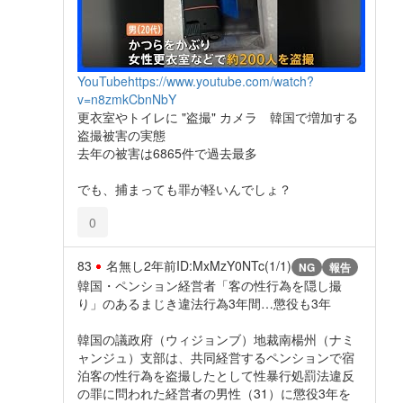
YouTube
https://www.youtube.com/watch?
v=n8zmkCbnNbY
更衣室やトイレに "盗撮" カメラ 韓国で増加する
盗撮被害の実態
去年の被害は6865件で過去最多
でも、捕まっても罪が軽いんでしょ？
0
83
名無し
2年前
ID:MxMzY0NTc(1/1)
NG
報告
韓国・ペンション経営者「客の性行為を隠し撮
り」のあるまじき違法行為3年間…懲役も3年
韓国の議政府（ウィジョンブ）地裁南楊州（ナミ
ャンジュ）支部は、共同経営するペンションで宿
泊客の性行為を盗撮したとして性暴行処罰法違反
の罪に問われた経営者の男性（31）に懲役3年を