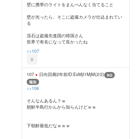
壁に携帯のライトをまんべんなく当てること
壁が光ったら、そこに盗撮カメラが仕込まれてい
る
流石は盗撮先進国の韓国さん
世界で有名になって良かったね
>>107
0
107
日向回廊
2年前
ID:ExMjI1MjM(2/2)
NG
報告
>>106
そんなんあるん？ｗ
朝鮮半島行かんから知らんけどｗｗ
下朝鮮最低だなｗｗｗ