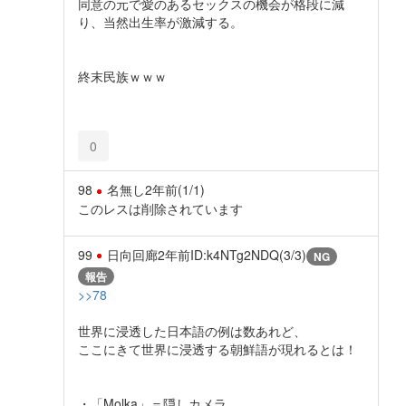
同意の元で愛のあるセックスの機会が格段に減
り、当然出生率が激減する。
終末民族ｗｗｗ
0
98
名無し
2年前
(1/1)
このレスは削除されています
99
日向回廊
2年前
ID:k4NTg2NDQ(3/3)
NG
報告
>>78
世界に浸透した日本語の例は数あれど、
ここにきて世界に浸透する朝鮮語が現れるとは！
・「Molka」＝隠しカメラ