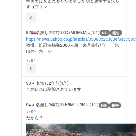
韓国男は女と見るややる事しか頭と唐辛子を尖ら
すゴブリン
0
92
名無し
2年前
ID:QxMDMxMjU(1/1)
NG
報告
https://news.yahoo.co.jp/articles/33063b2c383ef6ac73
盗撮、処罰法摘発2000人超 来月施行1年、「氷
山の一角」か
>>94
0
93
名無し
2年前
(1/1)
このレスは削除されています
94
名無し
2年前
ID:E5MTU2MjU(1/1)
NG
報告
>>92
だから？