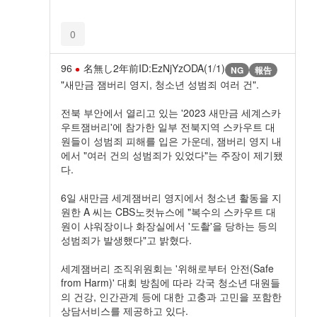
0
96
名無し
2年前
ID:EzNjYzODA(1/1)
NG
報告
"새만금 잼버리 영지, 청소년 성범죄 여러 건".
전북 부안에서 열리고 있는 '2023 새만금 세계스카
우트잼버리'에 참가한 일부 전북지역 스카우트 대
원들이 성범죄 피해를 입은 가운데, 잼버리 영지 내
에서 "여러 건의 성범죄가 있었다"는 주장이 제기됐
다.
6일 새만금 세계잼버리 영지에서 청소년 활동을 지
원한 A 씨는 CBS노컷뉴스에 "복수의 스카우트 대
원이 샤워장이나 화장실에서 '도촬'을 당하는 등의
성범죄가 발생했다"고 밝혔다.
세계잼버리 조직위원회는 '위해로부터 안전(Safe
from Harm)' 대회 방침에 따라 각국 청소년 대원들
의 건강, 인간관계 등에 대한 고충과 고민을 포함한
상담서비스를 제공하고 있다.