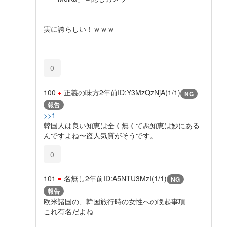
実に誇らしい！ｗｗｗ
0
100
正義の味方
2年前
ID:Y3MzQzNjA(1/1)
NG
報告
>>1
韓国人は良い知恵は全く無くて悪知恵は妙にある
んですよね〜盗人気質がそうです。
0
101
名無し
2年前
ID:A5NTU3MzI(1/1)
NG
報告
欧米諸国の、韓国旅行時の女性への喚起事項
これ有名だよね