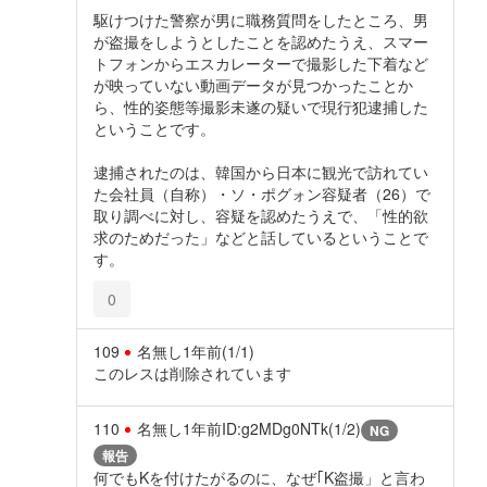
駆けつけた警察が男に職務質問をしたところ、男
が盗撮をしようとしたことを認めたうえ、スマー
トフォンからエスカレーターで撮影した下着など
が映っていない動画データが見つかったことか
ら、性的姿態等撮影未遂の疑いで現行犯逮捕した
ということです。
逮捕されたのは、韓国から日本に観光で訪れてい
た会社員（自称）・ソ・ポグォン容疑者（26）で
取り調べに対し、容疑を認めたうえで、「性的欲
求のためだった」などと話しているということで
す。
0
109
名無し
1年前
(1/1)
このレスは削除されています
110
名無し
1年前
ID:g2MDg0NTk(1/2)
NG
報告
何でもKを付けたがるのに、なぜ｢K盗撮」と言わ