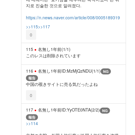
지로 진술한 것으로 알려졌다.
https://n.news.naver.com/article/008/0005189319
>>115
>>117
0
115
名無し
1年前
(1/1)
このレスは削除されています
116
名無し
1年前
ID:MzMjQzNDU(1/1)
NG
報告
中国の覗きサイトに売る気だったよね
0
117
名無し
1年前
ID:YyOTE0NTA(2/2)
NG
報告
>>114