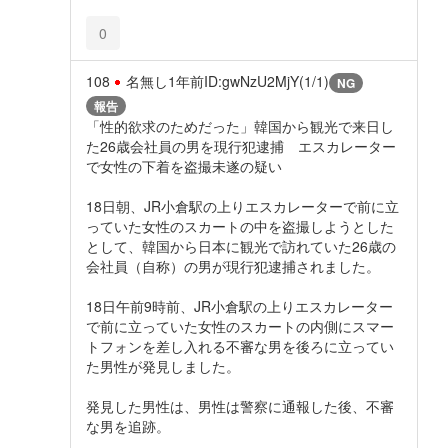
0
108
名無し
1年前
ID:gwNzU2MjY(1/1)
NG
報告
「性的欲求のためだった」韓国から観光で来日し
た26歳会社員の男を現行犯逮捕 エスカレーター
で女性の下着を盗撮未遂の疑い
18日朝、JR小倉駅の上りエスカレーターで前に立
っていた女性のスカートの中を盗撮しようとした
として、韓国から日本に観光で訪れていた26歳の
会社員（自称）の男が現行犯逮捕されました。
18日午前9時前、JR小倉駅の上りエスカレーター
で前に立っていた女性のスカートの内側にスマー
トフォンを差し入れる不審な男を後ろに立ってい
た男性が発見しました。
発見した男性は、男性は警察に通報した後、不審
な男を追跡。