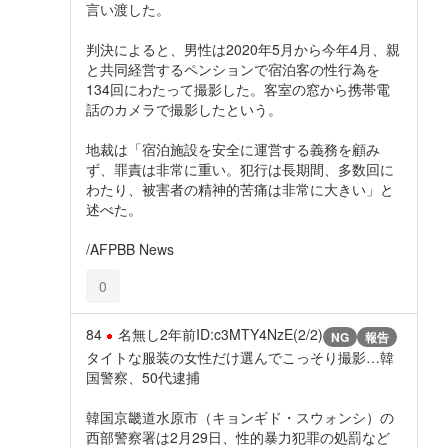
言い渡した。
判決によると、男性は2020年5月から今年4月、親
と共同経営するペンションで宿泊客の性行為を
134回にわたって撮影した。客室の窓から携帯電
話のカメラで撮影したという。
地裁は「宿泊施設を安全に運営する義務を顧み
ず、罪責は非常に重い。犯行は長期間、多数回に
わたり、被害者の精神的苦痛は非常に大きい」と
述べた。
/AFPBB News
0
84
名無し
2年前
ID:c3MTY4NzE(2/2)
NG
報告
タイトな服装の女性だけ選んでこっそり撮影…韓
国警察、50代逮捕
韓国京畿道水原市（キョンギド・スウォンシ）の
西部警察署は2月29日、性的暴力犯罪の処罰など