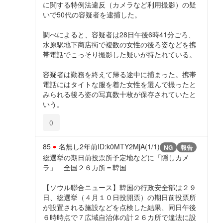
に関する特例法違反（カメラなど利用撮影）の疑
いで50代の容疑者を逮捕した。
調べによると、容疑者は28日午後6時41分ごろ、
水原駅地下商店街で複数の女性の後ろ姿などを携
帯電話でこっそり撮影した疑いが持たれている。
容疑者は勤務を終えて帰る途中に捕まった。携帯
電話にはタイトな服を着た女性を選んで撮ったと
みられる後ろ姿の写真数十枚が保存されていたと
いう。
0
85
名無し
2年前
ID:k0MTY2MjA(1/1)
NG
報告
総選挙の期日前投票所予定地などに「隠しカメ
ラ」 全国２６カ所＝韓国
【ソウル聯合ニュース】韓国の行政安全部は２９
日、総選挙（４月１０日投開票）の期日前投票所
が設置される施設などを点検した結果、同日午後
６時時点で７広域自治体の計２６カ所で違法に設