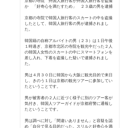
京都の寺院 外国人旅行客が外国人旅行客を盗撮
か 「好奇心を満たすため」 ２３歳の男を逮捕
京都の寺院で韓国人旅行客のスカートの中を盗撮
したとして、韓国人旅行客の男が逮捕されまし
た。
韓国籍の自称アルバイトの男（２３）は１日午後
１時過ぎ、京都市北区の寺院を観光中だった２人
の韓国人女性のスカートの中にスマートフォンを
差し入れ、下着を盗撮した疑いで逮捕されまし
た。
男は４月３０日に韓国から大阪に観光目的で来日
し、きのう１日は京都の観光ツアーに参加してい
たということです。
男が被害者の２人に近づく様子に別のツアー客が
気付き、韓国人ツアーガイドが京都府警に通報し
たということです。
男は調べに対し「間違いありません」と容疑を認
め「自分で見る目的だった。スリルと好奇心を満