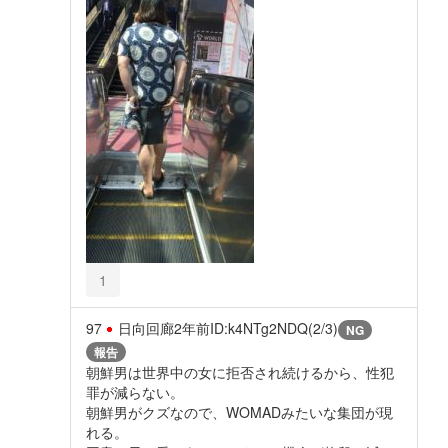
1
97
日向回廊
2年前
ID:k4NTg2NDQ(2/3)
NG
報告
朝鮮男は世界中の女に拒否され続けるから、性犯
罪が減らない。
朝鮮男がクズなので、WOMADみたいな集団が現
れる。