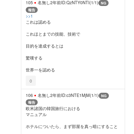
105
名無し
2年前
ID:QzNTY0NTI(1/1)
NG
報告
>>1
これは認める
これほとまでの技能、技術で
目的を達成するとは
驚嘆する
世界一を認める
0
106
名無し
2年前
ID:c3NTE1MjM(1/1)
NG
報告
欧米諸国の韓国旅行における
マニュアル
ホテルについたら、まず部屋を真っ暗にすること