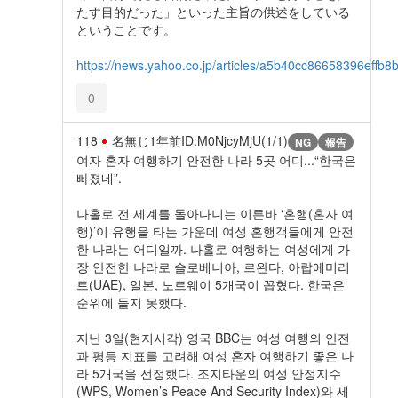
たす目的だった」といった主旨の供述をしている
ということです。
https://news.yahoo.co.jp/articles/a5b40cc86658396eff
0
118
名無じ
1年前
ID:M0NjcyMjU(1/1)
NG
報告
여자 혼자 여행하기 안전한 나라 5곳 어디...“한국은
빠졌네”.
나홀로 전 세계를 돌아다니는 이른바 ‘혼행(혼자 여
행)’이 유행을 타는 가운데 여성 혼행객들에게 안전
한 나라는 어디일까. 나홀로 여행하는 여성에게 가
장 안전한 나라로 슬로베니아, 르완다, 아랍에미리
트(UAE), 일본, 노르웨이 5개국이 꼽혔다. 한국은
순위에 들지 못했다.
지난 3일(현지시각) 영국 BBC는 여성 여행의 안전
과 평등 지표를 고려해 여성 혼자 여행하기 좋은 나
라 5개국을 선정했다. 조지타운의 여성 안정지수
(WPS, Women’s Peace And Security Index)와 세