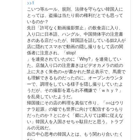
>>1
こいつ等ルール、規則、法律を守らない韓国人に
とっては、盗撮は当たり前の権利だとでも思って
いるのか？
先日「許可なく動画撮影禁止」の飲食店に入り、
入り口に日本語、ハングル、中国簡体字の注意書
きのある店だったが、韓国語を話している奴2人が
店に隠れてスマホで動画の隠し撮りをして店の関
係者に注意され、「stop!
」を連発されていたのに「Why?」を連発してい
た。店舗入り口の注意書きはビデオカメラの絵の
上に大きく朱色の×が書かれた禁止表示で、馬鹿で
も理解できるものだったのに。オープンカウンタ
ーで、調理をしている様子を隠し撮りしていたよ
うだが、その撮影を遮られ不機嫌で「ｗｈｙ？」
を乱発していたようだ。
帰国後にその店の料理を真似て作り、「○○はウリ
ナラ起源」の嘘でも世界に向けて配信するつもり
だったのか？とにかく「郷に入りては郷に従えな
い」韓国人を入国させちゃ駄目だと思う。トラブ
ルの元凶だ。
自己中心思考の韓国人とは、もう関わり合いたく