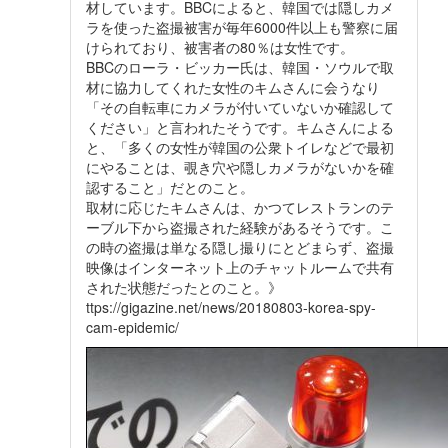
材しています。BBCによると、韓国では隠しカメ
ラを使った盗撮被害が毎年6000件以上も警察に届
けられており、被害者の80％は女性です。
BBCのローラ・ビッカー氏は、韓国・ソウルで取
材に協力してくれた女性のキムさんに会うなり
「その自転車にカメラが付いていないか確認して
ください」と言われたそうです。キムさんによる
と、「多くの女性が韓国の公衆トイレなどで最初
にやることは、覗き穴や隠しカメラがないかを確
認すること」だとのこと。
取材に応じたキムさんは、かつてレストランのテ
ーブル下から盗撮された経験があるそうです。こ
の時の盗撮は単なる隠し撮りにとどまらず、盗撮
映像はインターネット上のチャットルームで共有
された状態だったとのこと。》
ttps://gigazine.net/news/20180803-korea-spy-
cam-epidemic/