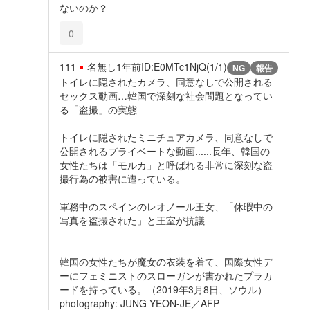
ないのか？
0
111
名無し
1年前
ID:E0MTc1NjQ(1/1)
NG
報告
トイレに隠されたカメラ、同意なしで公開される
セックス動画…韓国で深刻な社会問題となってい
る「盗撮」の実態
トイレに隠されたミニチュアカメラ、同意なしで
公開されるプライベートな動画......長年、韓国の
女性たちは「モルカ」と呼ばれる非常に深刻な盗
撮行為の被害に遭っている。
軍務中のスペインのレオノール王女、「休暇中の
写真を盗撮された」と王室が抗議
韓国の女性たちが魔女の衣装を着て、国際女性デ
ーにフェミニストのスローガンが書かれたプラカ
ードを持っている。（2019年3月8日、ソウル）
photography: JUNG YEON-JE／AFP