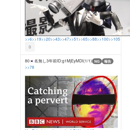
>>6
>>19
>>20
>>43
>>47
>>51
>>65
>>88
>>100
>>105
0
80
名無し
3年前
ID:g1MjEyMDI(1/1)
NG
報告
>>78