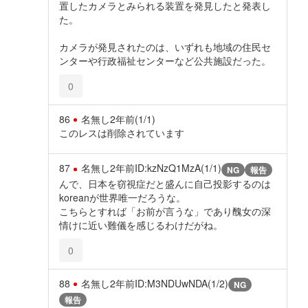
置したカメラとみられる装置を発見したと発表し
た。
カメラが発見されたのは、いずれも地域の住民セ
ンターや行政福祉センターなど公共施設だった。
0
86
名無し
2年前
(1/1)
このレスは削除されています
87
名無し
2年前
ID:kzNzQ1MzA(1/1)
NG
報告
んで、日本を窃視症だと盛んに自己投影するのは
koreanが世界唯一だろうな。
こちらとすれば「お前が言うな」であり醜女の深
情けに近い難儀を感じるわけだがね。
0
88
名無し
2年前
ID:M3NDUwNDA(1/2)
NG
報告