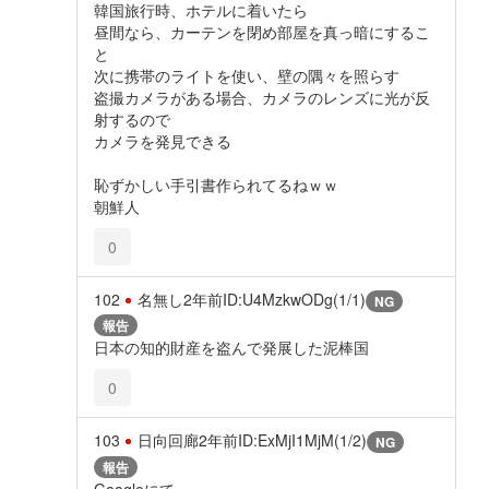
韓国旅行時、ホテルに着いたら
昼間なら、カーテンを閉め部屋を真っ暗にするこ
と
次に携帯のライトを使い、壁の隅々を照らす
盗撮カメラがある場合、カメラのレンズに光が反
射するので
カメラを発見できる
恥ずかしい手引書作られてるねｗｗ
朝鮮人
0
102
名無し
2年前
ID:U4MzkwODg(1/1)
NG
報告
日本の知的財産を盗んで発展した泥棒国
0
103
日向回廊
2年前
ID:ExMjI1MjM(1/2)
NG
報告
Googleにて