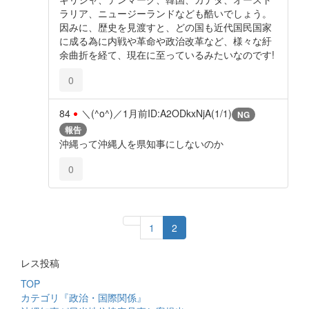
ラリア、ニュージーランドなども酷いでしょう。
因みに、歴史を見渡すと、どの国も近代国民国家
に成る為に内戦や革命や政治改革など、様々な紆
余曲折を経て、現在に至っているみたいなのです!
0
84
＼(^o^)／
1月前
ID:A2ODkxNjA(1/1)
NG
報告
沖縄って沖縄人を県知事にしないのか
0
1
2
レス投稿
TOP
カテゴリ『政治・国際関係』