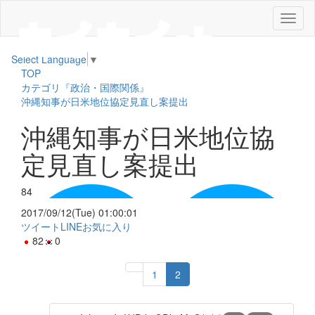
メ
ニ
ュ
Select Language
▼
ー
TOP
カテゴリ『政治・国際関係』
沖縄知事が日米地位協定見直し案提出
沖縄知事が日米地位協
定見直し案提出
84
2017/09/12(Tue) 01:00:01
ツイート
LINE
お気に入り
82
0
1
2