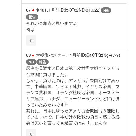
67
名無し
1月前
ID:I5OTc2NDk(10/22)
NG
報告
それが身相応と思いますよ
俺は
0
68
太極旗バスター。
1月前
ID:Q1OTQzNg=(7/9)
NG
報告
歴史を見渡すと日本は第二次世界大戦でアメリカ
合衆国に負けました。
しかし、負けたのは、アメリカ合衆国だけであっ
て、中華民国、ソビエト連邦、イギリス帝国、フ
ランス共和国、オランダ植民地帝国、オーストラ
リア連邦、カナダ、ニュージーランドなどには勝
っていたみたいです✨️
其れに、日本に勝ったアメリカ合衆国も３連敗し
ていますので、日本だけが敗戦の負目を感じる必
要は無いと言っても過言ではありません☆
0