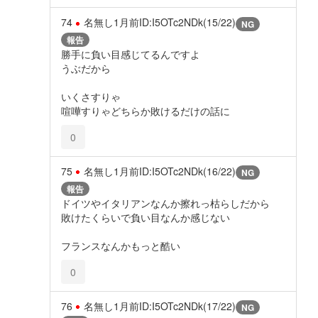
74
名無し
1月前
ID:I5OTc2NDk(15/22)
NG
報告
勝手に負い目感じてるんですよ
うぶだから
いくさすりゃ
喧嘩すりゃどちらか敗けるだけの話に
0
75
名無し
1月前
ID:I5OTc2NDk(16/22)
NG
報告
ドイツやイタリアンなんか擦れっ枯らしだから
敗けたくらいで負い目なんか感じない
フランスなんかもっと酷い
0
76
名無し
1月前
ID:I5OTc2NDk(17/22)
NG