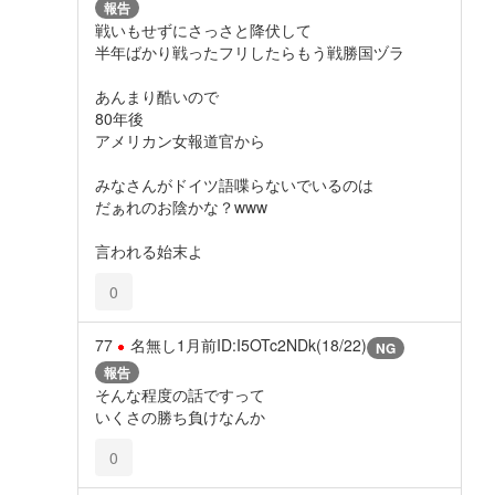
報告
戦いもせずにさっさと降伏して
半年ばかり戦ったフリしたらもう戦勝国ヅラ
あんまり酷いので
80年後
アメリカン女報道官から
みなさんがドイツ語喋らないでいるのは
だぁれのお陰かな？www
言われる始末よ
0
77
名無し
1月前
ID:I5OTc2NDk(18/22)
NG
報告
そんな程度の話ですって
いくさの勝ち負けなんか
0