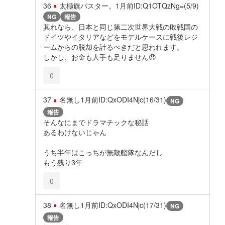
36
太極旗バスター。
1月前
ID:Q1OTQzNg=(5/9)
NG
報告
其れなら、日本と同じ第二次世界大戦の敗戦国の
ドイツやイタリアなどをモデルケースに戦後レジ
ームからの脱却を計るべきだと思われます。
しかし、お金も人手も足りません😞
0
37
名無し
1月前
ID:QxODI4Njc(16/31)
NG
報告
そんなにまでドラマチックな秘話
あるわけないじゃん
うち半年はこっちが無敵艦隊なんだし
もう残り3年
0
38
名無し
1月前
ID:QxODI4Njc(17/31)
NG
報告