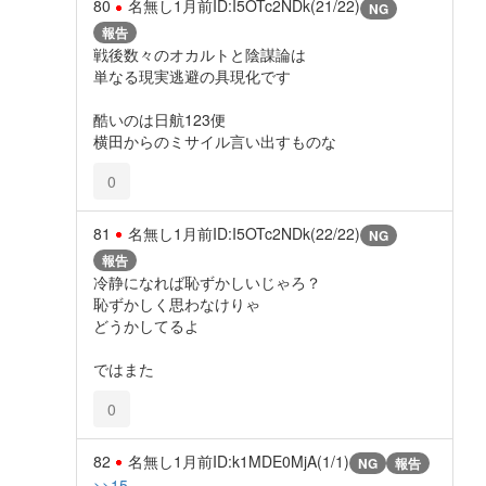
80
名無し
1月前
ID:I5OTc2NDk(21/22)
NG
報告
戦後数々のオカルトと陰謀論は
単なる現実逃避の具現化です
酷いのは日航123便
横田からのミサイル言い出すものな
0
81
名無し
1月前
ID:I5OTc2NDk(22/22)
NG
報告
冷静になれば恥ずかしいじゃろ？
恥ずかしく思わなけりゃ
どうかしてるよ
ではまた
0
82
名無し
1月前
ID:k1MDE0MjA(1/1)
NG
報告
>>15