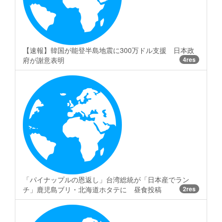
【速報】韓国が能登半島地震に300万ドル支援 日本政
府が謝意表明
4res
「パイナップルの恩返し」台湾総統が「日本産でラン
チ」鹿児島ブリ・北海道ホタテに 昼食投稿
2res