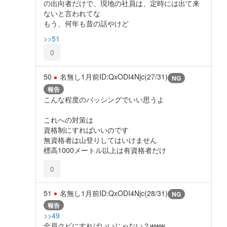
の出向者だけで、現地の社員は、定時には出て来
ないと言われてな
もう、何年も昔の話やけど
>>51
0
50
名無し
1月前
ID:QxODI4Njc(27/31)
NG
報告
こんな程度のバッシングでいい思うよ
これへの対策は
資格制にすればいいのです
無資格者は山登りしてはいけません
標高1000メートル以上は有資格者だけ
0
51
名無し
1月前
ID:QxODI4Njc(28/31)
NG
報告
>>49
全員クビにすればいいじゃない？www