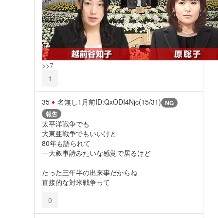
>>7
1
35
名無し
1月前
ID:QxODI4Njc(15/31)
NG
報告
太平洋戦争でも
大東亜戦争でもいいけと
80年も語られて
一大叙事詩みたいな感覚で居るけど
たった三年半の出来事だからね
直接的な対米戦争って
0