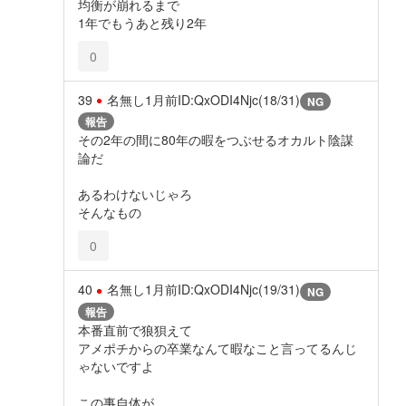
均衡が崩れるまで
1年でもうあと残り2年
0
39
名無し
1月前
ID:QxODI4Njc(18/31)
NG
報告
その2年の間に80年の暇をつぶせるオカルト陰謀
論だ
あるわけないじゃろ
そんなもの
0
40
名無し
1月前
ID:QxODI4Njc(19/31)
NG
報告
本番直前で狼狽えて
アメポチからの卒業なんて暇なこと言ってるんじ
ゃないですよ
この事自体が