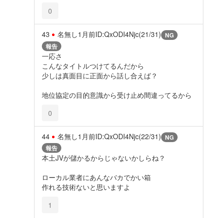
0
43
名無し
1月前
ID:QxODI4Njc(21/31)
NG
報告
一応さ
こんなタイトルつけてるんだから
少しは真面目に正面から話し合えば？
地位協定の目的意識から受け止め間違ってるから
0
44
名無し
1月前
ID:QxODI4Njc(22/31)
NG
報告
本土JVが儲かるからじゃないかしらね？
ローカル業者にあんなバカでかい箱
作れる技術ないと思いますよ
1