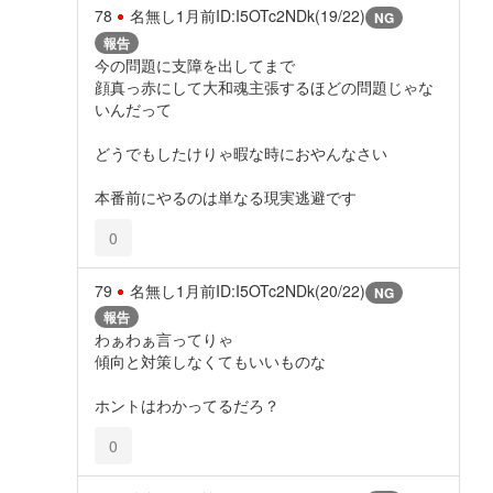
78
名無し
1月前
ID:I5OTc2NDk(19/22)
NG
報告
今の問題に支障を出してまで
顔真っ赤にして大和魂主張するほどの問題じゃな
いんだって
どうでもしたけりゃ暇な時におやんなさい
本番前にやるのは単なる現実逃避です
0
79
名無し
1月前
ID:I5OTc2NDk(20/22)
NG
報告
わぁわぁ言ってりゃ
傾向と対策しなくてもいいものな
ホントはわかってるだろ？
0