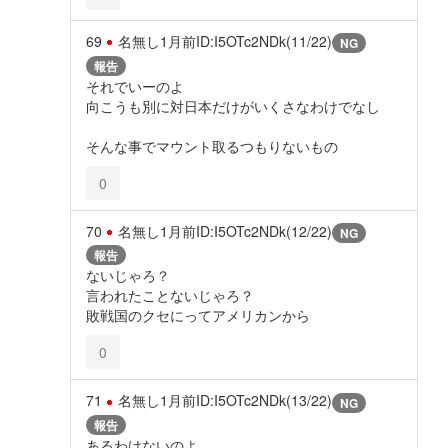
69
名無し
1月前
ID:I5OTc2NDk(11/22)
NG
報告
それでいーのよ
向こうも別に対日本だけがいくさなわけでなし
そんな事でマウント取るつもりないもの
0
70
名無し
1月前
ID:I5OTc2NDk(12/22)
NG
報告
ないじゃろ？
言われたことないじゃろ？
敗戦国のクセにってアメリカンから
0
71
名無し
1月前
ID:I5OTc2NDk(13/22)
NG
報告
あるわけないのよ