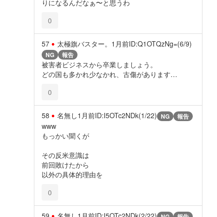
りになるんだなぁ〜と思うわ
0
57
太極旗バスター。
1月前
ID:Q1OTQzNg=(6/9)
NG
報告
被害者ビジネスから卒業しましょう。
どの国も多かれ少なかれ、古傷があります…
0
58
名無し
1月前
ID:I5OTc2NDk(1/22)
NG
報告
www
もっかい聞くが
その反米意識は
前回敗けたから
以外の具体的理由を
0
59
名無し
1月前
ID:I5OTc2NDk(2/22)
NG
報告