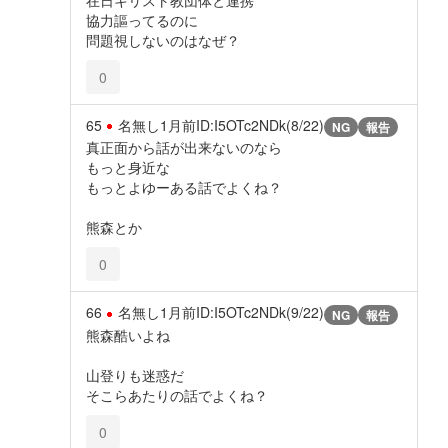
在日キリスト教団体と連携
協力謳ってるのに
問題視しないのはなぜ？
0
65
名無し
1月前
ID:I5OTc2NDk(8/22)
NG
報告
真正面から話が出来ないのなら
もっと身近な
もっとよゆーある話でよくね？
熊森とか
0
66
名無し
1月前
ID:I5OTc2NDk(9/22)
NG
報告
熊森酷いよね
山登りも迷惑だ
そこらあたりの話でよくね？
0