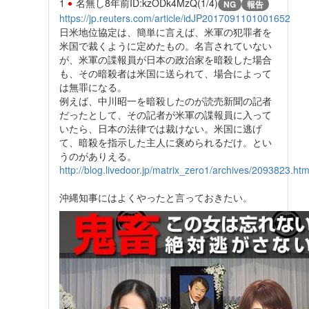
1
名無し
8年前
ID:kzODk4MzQ(1/4)
NG
報告
https://jp.reuters.com/article/idJP2017091101001652
日米地位協定は、簡単に言えば、米軍の犯罪者を
米国で裁くように定めたもの。名言されていない
が、米軍の諜報員が日本の政治家を暗殺した場合
も、その暗殺者は米国に送られて、場合によって
は無罪になる。
例えば、中川昭一を暗殺したのが読売新聞の記者
だったとして、その記者が米軍の諜報員に入って
いたら、日本の法律では裁けない。米国に逃げ
て、暗殺を指示した主人に褒められるだけ。とい
うのがありえる。
http://blog.livedoor.jp/matrix_zero1/archives/2093823.htm
沖縄知事にはよくやったと言っておきたい。