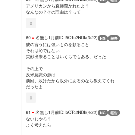
アメリカンから直接聞かれたよ？
なんなの？その理由は？って
0
60
名無し
1月前
ID:I5OTc2NDk(3/22)
NG
報告
彼の言うには強いものを頼ること
それは恥ではない
貢献出来ることはいくらでもある、だった
その上で
反米意識の源は
前回、敗けたから以外にあるのなら教えてくれ
だったよ
0
61
名無し
1月前
ID:I5OTc2NDk(4/22)
NG
報告
ないじやろ？
よく考えたら