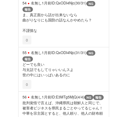
54
名無し
1月前
ID:QxODI4Njc(30/31)
NG
報告
ま、真正面から話が出来ないなら
曲がりなりにも国防の話なんかやめたら？
不謹慎な
0
55
名無し
1月前
ID:QxODI4Njc(31/31)
NG
報告
どーでも良い
与太話でもしてりゃいいんスよ
世の中にはいっぱいあるのに
0
56
名無し
1月前
ID:E3MTg5MjQ(4/4)
NG
報告
批判覚悟で言えば、沖縄県民は朝鮮人と同じで、
被害者ビジネスを県民まるごとやってるじゃん！
中華を宗主国とすると、他人頼り、他人の財布頼