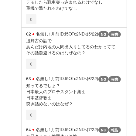
デモしたら戦車突っ込まれるわけでなし
重機で撃たれるわけでなし
0
62
名無し
1月前
ID:I5OTc2NDk(5/22)
NG
報告
辺野古の話で
あんだけ内地の人間出入りしてるのわかってて
その話題避けるのはなぜなの？
0
63
名無し
1月前
ID:I5OTc2NDk(6/22)
NG
報告
知ってるでしょ？
日本最大のプロテスタント集団
日本基督教団
突き詰めないのはなぜ？
0
64
名無し
1月前
ID:I5OTc2NDk(7/22)
NG
報告