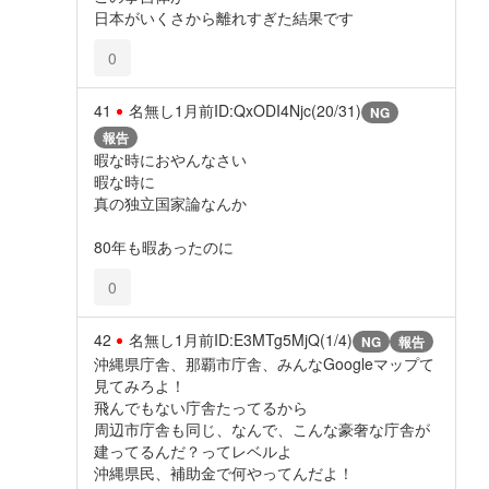
日本がいくさから離れすぎた結果です
0
41
名無し
1月前
ID:QxODI4Njc(20/31)
NG
報告
暇な時におやんなさい
暇な時に
真の独立国家論なんか
80年も暇あったのに
0
42
名無し
1月前
ID:E3MTg5MjQ(1/4)
NG
報告
沖縄県庁舎、那覇市庁舎、みんなGoogleマップて
見てみろよ！
飛んでもない庁舎たってるから
周辺市庁舎も同じ、なんで、こんな豪奢な庁舎が
建ってるんだ？ってレベルよ
沖縄県民、補助金で何やってんだよ！