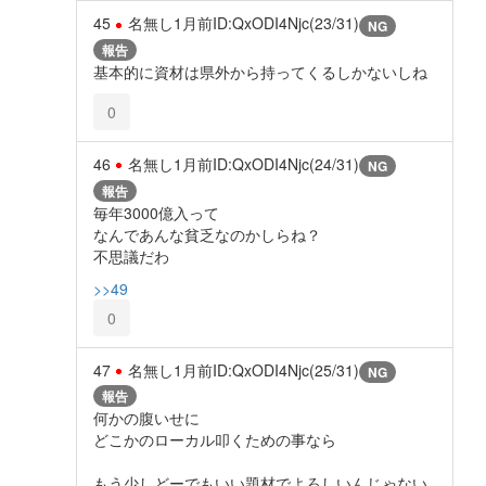
45
名無し
1月前
ID:QxODI4Njc(23/31)
NG
報告
基本的に資材は県外から持ってくるしかないしね
0
46
名無し
1月前
ID:QxODI4Njc(24/31)
NG
報告
毎年3000億入って
なんであんな貧乏なのかしらね？
不思議だわ
>>49
0
47
名無し
1月前
ID:QxODI4Njc(25/31)
NG
報告
何かの腹いせに
どこかのローカル叩くための事なら
もう少しどーでもいい題材でよろしいんじゃない