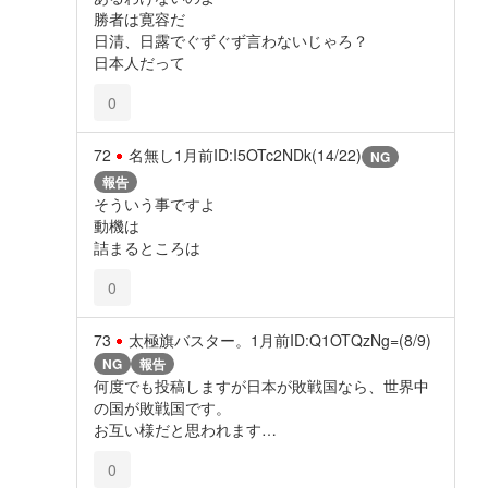
勝者は寛容だ
日清、日露でぐずぐず言わないじゃろ？
日本人だって
0
72
名無し
1月前
ID:I5OTc2NDk(14/22)
NG
報告
そういう事ですよ
動機は
詰まるところは
0
73
太極旗バスター。
1月前
ID:Q1OTQzNg=(8/9)
NG
報告
何度でも投稿しますが日本が敗戦国なら、世界中
の国が敗戦国です。
お互い様だと思われます…
0