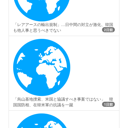
「レアアースの輸出規制」…日中間の対立が激化、韓国
も他人事と思うべきでない
2日前
「烏山基地捜索、米国と協議すべき事案ではない」 韓
国国防相、在韓米軍の抗議を一蹴
1日前