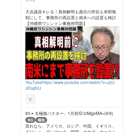
大浜議員キレる！真相解明も責任の所在も有耶無
耶にして、事務所の再設置と南米への設置も検討
【沖縄県ワシントン事務所問題】
YouTube
https://www.youtube.com/watch?v=JyU-
JPcqfhU
0
83
太極旗バスター。
1月前
ID:IzMjgxMA=(9/9)
NG
報告
其れなら、アメリカ、ロシア、中国、イギリス、
ギリシャ、デンマーク、韓国、カナダ、オースト