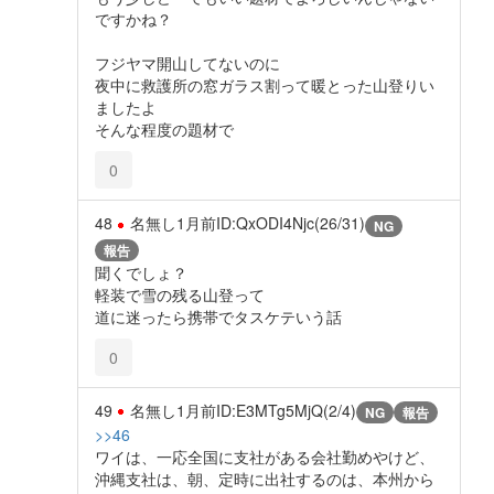
ですかね？
フジヤマ開山してないのに
夜中に救護所の窓ガラス割って暖とった山登りい
ましたよ
そんな程度の題材で
0
48
名無し
1月前
ID:QxODI4Njc(26/31)
NG
報告
聞くでしょ？
軽装で雪の残る山登って
道に迷ったら携帯でタスケテいう話
0
49
名無し
1月前
ID:E3MTg5MjQ(2/4)
NG
報告
>>46
ワイは、一応全国に支社がある会社勤めやけど、
沖縄支社は、朝、定時に出社するのは、本州から