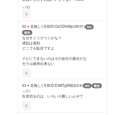
>>53
0
52
名無し
1月前
ID:QxODI4Njc(29/31)
NG
報告
なぜすぐうそつくかな？
遅刻は遅刻
どこでも駄目ですよ
クビにできないのはその会社の責任だな
モラル維持出来ない
0
53
名無し
1月前
ID:E3MTg5MjQ(3/4)
NG
報告
>>51
生首切るのは、いろいろ難しいんやて
0