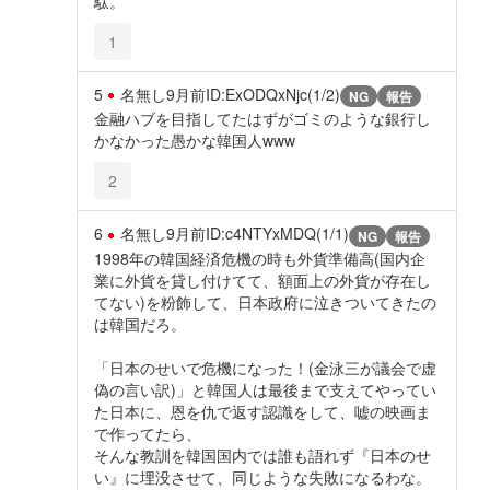
駄。
1
5
名無し
9月前
ID:ExODQxNjc(1/2)
NG
報告
金融ハブを目指してたはずがゴミのような銀行し
かなかった愚かな韓国人www
2
6
名無し
9月前
ID:c4NTYxMDQ(1/1)
NG
報告
1998年の韓国経済危機の時も外貨準備高(国内企
業に外貨を貸し付けてて、額面上の外貨が存在し
てない)を粉飾して、日本政府に泣きついてきたの
は韓国だろ。
「日本のせいで危機になった！(金泳三が議会で虚
偽の言い訳)」と韓国人は最後まで支えてやってい
た日本に、恩を仇で返す認識をして、嘘の映画ま
で作ってたら、
そんな教訓を韓国国内では誰も語れず『日本のせ
い』に埋没させて、同じような失敗になるわな。