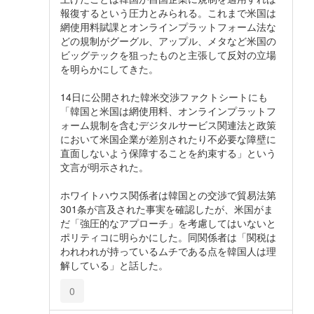
報復するという圧力とみられる。これまで米国は
網使用料賦課とオンラインプラットフォーム法な
どの規制がグーグル、アップル、メタなど米国の
ビッグテックを狙ったものと主張して反対の立場
を明らかにしてきた。
14日に公開された韓米交渉ファクトシートにも
「韓国と米国は網使用料、オンラインプラットフ
ォーム規制を含むデジタルサービス関連法と政策
において米国企業が差別されたり不必要な障壁に
直面しないよう保障することを約束する」という
文言が明示された。
ホワイトハウス関係者は韓国との交渉で貿易法第
301条が言及された事実を確認したが、米国がま
だ「強圧的なアプローチ」を考慮してはいないと
ポリティコに明らかにした。同関係者は「関税は
われわれが持っているムチである点を韓国人は理
解している」と話した。
0