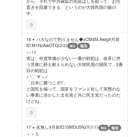
から、それで中共破綻の先延ばしを図って、お仕
置きを回避できる、というのが大韓民国の腹の
中。
0
16
バカなので判りません◆xCM4M.Awig
9月前
ID:M1NzAwOTQ(2/2)
NG
報告
>>14
実は、外貨準備が少ない一番の戦犯は、改革に伴
う苦痛に秒も耐えられない大韓民国の国民で、2番
目の戦犯は
<丶｀∀´>ノ
「日本に勝つニダ!!」
と国民を煽って、国富をファンド化して実態のな
い事業に溶かした文在寅と共に民主党だったのだ
けどね。
0
17
名無し
9月前
ID:I3MDU5NzY(1/1)
NG
報告
＞＞５