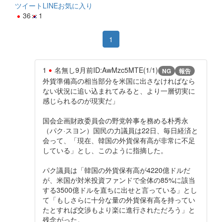
ツイート
LINE
お気に入り
36
1
1
1
名無し
9月前
ID:AwMzc5MTE(1/1)
NG
報告
外貨準備高の相当部分を米国に出さなければなら
ない状況に追い込まれてみると、より一層切実に
感じられるのが現実だ」
国会企画財政委員会の野党幹事を務める朴秀永
（パク·スヨン）国民の力議員は22日、毎日経済と
会って、「現在、韓国の外貨保有高が非常に不足
している」とし、このように指摘した。
パク議員は「韓国の外貨保有高が4220億ドルだ
が、米国が対米投資ファンドで全体の85%に該当
する3500億ドルを直ちに出せと言っている」とし
て「もしさらに十分な量の外貨保有高を持ってい
たとすれば交渉もより楽に進行されただろう」と
残念がった。