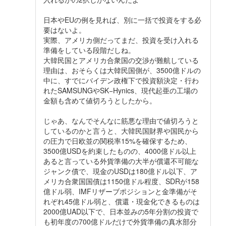
日本やEUの例を見れば、別に一括で投資をする必
要はないよ。
実際、アメリカ側だってまだ、投資を受け入れる
準備をしている段階だしね。
大韓民国とアメリカ合衆国の交渉が難航している
理由は、おそらくは大韓民国側が、3500億ドルの
中に、すでにバイデン政権下で投資額決定・行わ
れたSAMSUNGやSK−Hynics、現代起亜の工場の
金額も含めて値切ろうとしたから。
じゃあ、なんでそんなに筋悪な理由で値切ろうと
しているのかと言うと、大韓民国財界や国民から
の圧力で日欧並の関税率15%を確保するため、
3500億USDを約束したものの、4000億ドル以上
あると言っている外貨準備の大半が償還不可能な
ジャンク債で、現金のUSDは180億ドル以下、ア
メリカ合衆国国債は1150億ドル程度、SDRが158
億ドル弱、IMFリザーブポジションと金準備がそ
れぞれ45億ドル弱と、償還・現金化できるものは
2000億UAD以下で、日本並みの5年分割の投資で
も初年度の700億ドルだけで外貨準備の真水部分