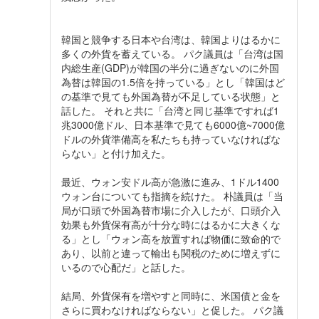
韓国と競争する日本や台湾は、韓国よりはるかに
多くの外貨を蓄えている。 パク議員は「台湾は国
内総生産(GDP)が韓国の半分に過ぎないのに外国
為替は韓国の1.5倍を持っている」とし「韓国はど
の基準で見ても外国為替が不足している状態」と
話した。 それと共に「台湾と同じ基準ですれば1
兆3000億ドル、日本基準で見ても6000億~7000億
ドルの外貨準備高を私たちも持っていなければな
らない」と付け加えた。
最近、ウォン安ドル高が急激に進み、1ドル1400
ウォン台についても指摘を続けた。 朴議員は「当
局が口頭で外国為替市場に介入したが、口頭介入
効果も外貨保有高が十分な時にはるかに大きくな
る」とし「ウォン高を放置すれば物価に致命的で
あり、以前と違って輸出も関税のために増えずに
いるので心配だ」と話した。
結局、外貨保有を増やすと同時に、米国債と金を
さらに買わなければならない」と促した。 パク議