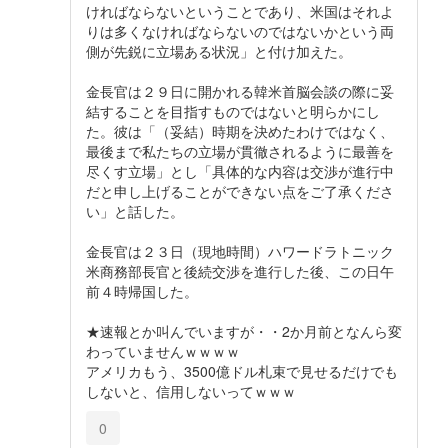
ければならないということであり、米国はそれよ
りは多くなければならないのではないかという両
側が先鋭に立場ある状況」と付け加えた。
金長官は２９日に開かれる韓米首脳会談の際に妥
結することを目指すものではないと明らかにし
た。彼は「（妥結）時期を決めたわけではなく、
最後まで私たちの立場が貫徹されるように最善を
尽くす立場」とし「具体的な内容は交渉が進行中
だと申し上げることができない点をご了承くださ
い」と話した。
金長官は２３日（現地時間）ハワードラトニック
米商務部長官と後続交渉を進行した後、この日午
前４時帰国した。
★速報とか叫んでいますが・・2か月前となんら変
わっていませんｗｗｗｗ
アメリカもう、3500億ドル札束で見せるだけでも
しないと、信用しないってｗｗｗ
0