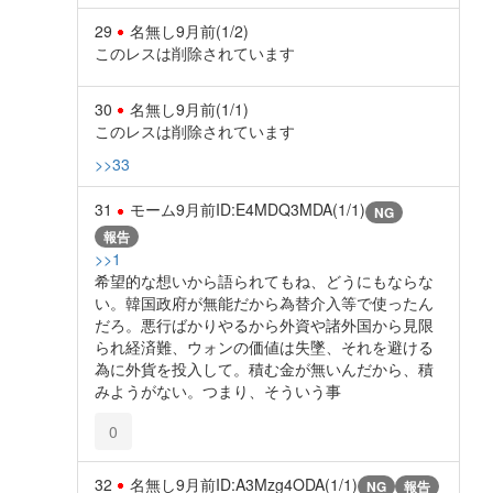
29
名無し
9月前
(1/2)
このレスは削除されています
30
名無し
9月前
(1/1)
このレスは削除されています
>>33
31
モーム
9月前
ID:E4MDQ3MDA(1/1)
NG
報告
>>1
希望的な想いから語られてもね、どうにもならな
い。韓国政府が無能だから為替介入等で使ったん
だろ。悪行ばかりやるから外資や諸外国から見限
られ経済難、ウォンの価値は失墜、それを避ける
為に外貨を投入して。積む金が無いんだから、積
みようがない。つまり、そういう事
0
32
名無し
9月前
ID:A3Mzg4ODA(1/1)
NG
報告