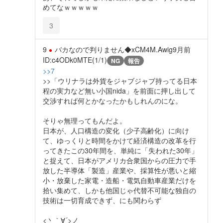
めてなｗｗｗｗｗ
3
9
バカなので判りません◆xCM4M.Awig
9月前
ID:c4ODk0MTE(1/1)
NG
報告
>>7
>>「ウリナラは外貨をジャブジャブ持ってる日本
程の実力など無い小国nida」を前面に押し出して
交渉すれば何とかなったかもしれんのにな。
そりゃ無理ってもんだよ。
日本が、人口構造の変化（少子高齢化）に向け
て、ゆっくりと時間をかけて経済構造の改革を行
ってきたこの30年間を、単純に「失われた30年」
と捉えて、日本がアメリカ合衆国からの圧力で手
放した半導体「製造」産業や、採算性が悪いと縮
小・放棄した家電・造船・電気自動車産業だけを
拾い集めて、しかも他国じゃ代替不可能な独自の
技術は一切育成できず、にも関わらず
<丶｀∀´>ノ