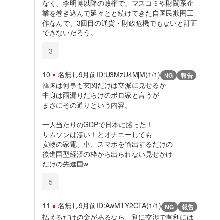
なく、李明博以降の政権で、マスコミや財閥系企
業を巻き込んで延々とと続けてきた自国民欺罔工
作なんで、3回目の通貨・財政危機でもないと訂正
できないだろう。
3
10
名無し
9月前
ID:U3MzU4MjM(1/1)
NG
報告
韓国は何事も玄関だけは立派に見せるが
中身は雨漏りだらけのボロ家と言うが
まさにその通りという内容。
一人当たりのGDPで日本に勝った！
サムソンは凄い！とオナニーしても
安物の家電、車、スマホを輸出するだけの
後進国型経済の枠から出られない見せかけ
だけの先進国w
5
11
名無し
9月前
ID:AwMTY2OTA(1/1)
NG
報告
払えるだけの金があるなら、別に交渉で有利には