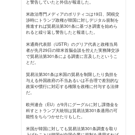
と警告していたと外信が報道した。
米政治専門メディアのポリティコは19日、関税交
渉時にトランプ政権が韓国に対しデジタル規制を
推進すれば貿易法第301条に基づき調査を始めら
れると繰り返し警告したと報道した。
米通商代表部（USTR）のグリア代表と政権当局
者が先月29日の韓米首脳会談を控えた実務陣交渉
で貿易法第301条による調査に言及したというこ
とだ。
貿易法第301条は米国の貿易を制限したり負担を
与える外国政府の不当あるいは不合理で差別的な
政策や慣行に対応する権限を政権に付与する法律
だ。
欧州連合（EU）が9月にグーグルに対し課徴金を
科すとトランプ大統領は貿易法第301条適用の可
能性をちらつかせたりもした。
米国が韓国に対しても貿易法第301条調査を取り
上げたことは韓国が自国企業に規制を適用すれば