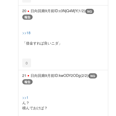
20
日向回廊
9月前
ID:c3NjQ4MjY(1/2)
NG
報告
>>18
「借金すれば良いニダ」
0
21
日向回廊
9月前
ID:kwODY2ODg(2/2)
NG
報告
>>1
ん？
積んでおけば？