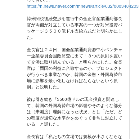
https://n.news.naver.com/mnews/article/032/0003404203
韓米関税後続交渉を進行中の金正官産業通商部長
官が両側が対立している事案の一つが対米投資パ
ッケージ３５００億ドル支給方式だと明らかにし
た。
金長官は２４日、国会産業通商資源中小ベンチャ
ー企業委員会国政監査に出て「３つの原則を置い
て交渉に取り組んでいる」と明らかにした。金長
官は「両国の利益に合致するのか、プロジェクト
が行うべき事業なのか、韓国の金融・外国為替市
場に影響を最小化しなければならないという原
則」と説明した。
彼は引き続き「3500億ドルの現金投資と関連し
て、韓国の外国為替市場の影響やそのような部分
は（未測度）理解になった状況」とし「ただ、ど
の程度が適切な水準かをめぐって非常に対立して
いる」と話した。
金長官は「私たちの立場では規模が小さくならな