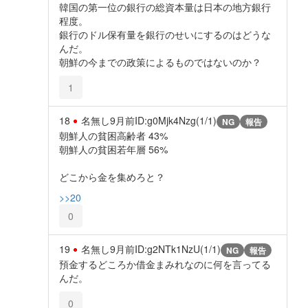
韓国の第一位の銀行の総資本量は日本の地方銀行
程度。
銀行のドル保有量を銀行のせいにするのはどうな
んだ。
朝鮮の今までの政策によるものではないのか？
1
18
名無し
9月前
ID:g0Mjk4Nzg(1/1)
NG
報告
朝鮮人の貧困高齢者 43%
朝鮮人の貧困若年層 56%
どこから金を集めろと？
>>20
0
19
名無し
9月前
ID:g2NTk1NzU(1/1)
NG
報告
預金するどころか借金まみれなのに何を言ってる
んだ。
0