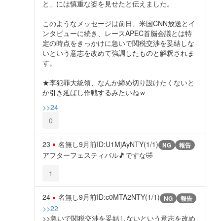
と」には慎重な姿を見せたと伝えました。
このようなメッセージは前日、米国CNN放送とイ
ンタビューに続き、レースAPEC首脳会議とは特
定の時点をきっかけに急いで関税交渉を妥結しな
いという意志を改めて強調したものと解釈されま
す。
★李犯罪大統領、なんか締め切り設けたくないと
か引き延ばし作戦するみたいねｗ
>>24
0
23
名無し
9月前
ID:U1MjAyNTY(1/1)
NG
報告
アフターフェスティバル🎵ですな🤣
1
24
名無し
9月前
ID:c0MTA2NTY(1/1)
NG
報告
>>22
>>急いで関税交渉を妥結しないという意志を改め