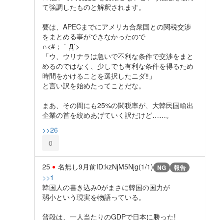
て強調したものと解釈されます。
要は、APECまでにアメリカ合衆国との関税交渉
をまとめる事ができなかったので
∩<#；｀Д´>
「ウ、ウリナラは急いで不利な条件で交渉をまと
めるのではなく、少しでも有利な条件を得るため
時間をかけることを選択したニダ‼︎」
と言い訳を始めたってことだな。
まあ、その間にも25%の関税率が、大韓民国輸出
企業の首を絞めあげていく訳だけど……。
>>26
0
25
名無し
9月前
ID:kzNjM5Njg(1/1)
NG
報告
>>1
韓国人の書き込み0がまさに韓国の国力が
弱小という現実を物語っている。
普段は、一人当たりのGDPで日本に勝った!