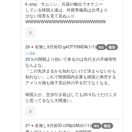
k−pop、サムソン、兵器の輸出でオナニー
している韓国人達は、外貨準備高は台湾より
少ない現実を見て見ぬふり
WWWWWWWWWWWWWWWWWWWWW
0
26
名無し
9月前
ID:g4OTY5MDA(1/1)
NG
報告
>>24
25％の関税より効いて来るのは先行きの不確実性
なんよな。
「この先決まるかも知れないけど決まらないかも
知れない」これで韓国国内企業も韓国と商売する
アメリカ側も様子見以外の手を打てなくなる。
韓国人が、交渉引き延ばしても25％払うだけニダ
と思ってるなら大間違い。
0
27
名無し
9月前
ID:c3Njc2MzI(1/1)
NG
報告
早くデフォルトしなさい。大韓民国