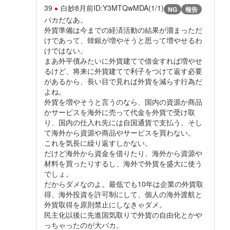
39
白妙
8月前
ID:Y3MTQwMDA(1/1)
NG
報告
バカだなあ。
外貨準備は今までの経済活動の結果が溜まっただ
けであって、韓銀が増やそうと思って増やせるわ
けではない。
まあ外平債みたいに外貨建てで借金すれば増やせ
るけど、将来に外貨建てで利子をつけて返す必要
があるから、長い目で見れば外貨を減らす行為だ
よね。
外貨を増やそうと言うのなら、国内の資源か商品
かサービスを海外に売って代金を外貨で受け取
り、国内の仕入れ先には自国通貨で支払う。そし
て海外から資源や商品やサービスを買わない。
これを気長に繰り返すしかない。
だけど海外から資金を借りたり、海外から資源や
材料を買ったりするし、海外で外貨を盛大に使う
でしょ。
だからダメなのよ。最低でも10年は企業の外貨取
得、海外投資を許可制にして、個人の海外渡航と
外貨取得を原則禁止にしなきゃダメ。
民主化以後に先進国気取りで外貨の自由化とかや
っちゃったのが大バカ。