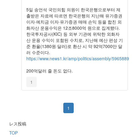
5일 송언석 국민의힘 의원이 한국은행으로부터 제
출받은 자료에 따르면 한국은행의 지난해 유가증권
이자·예치금 이자·유가증권 매매 손익 등을 합친 외
화자산 운용수익은 12조8000억 원으로 집계됐다.
한국투자공사(KIC) 등 외부 기관에 위탁한 외화자
산 운용 수익이 포함된 수치로, 지난해 예산 편성 기
준 환율(1380원·달러)로 환산 시 약 92억7000만 달
러 수준이다.
https://www.news1.kr/amp/politics/assembly/5965889
200억달러 줄 돈도 없다.
1
1
レス投稿
TOP