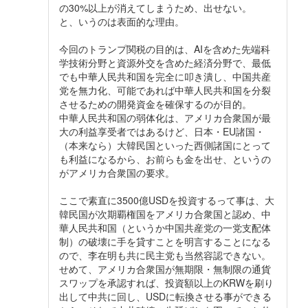
の30%以上が消えてしまうため、出せない。
と、いうのは表面的な理由。
今回のトランプ関税の目的は、AIを含めた先端科
学技術分野と資源外交を含めた経済分野で、最低
でも中華人民共和国を完全に叩き潰し、中国共産
党を無力化、可能であれば中華人民共和国を分裂
させるための開発資金を確保するのが目的。
中華人民共和国の弱体化は、アメリカ合衆国が最
大の利益享受者ではあるけど、日本・EU諸国・
（本来なら）大韓民国といった西側諸国にとって
も利益になるから、お前らも金を出せ、というの
がアメリカ合衆国の要求。
ここで素直に3500億USDを投資するって事は、大
韓民国が次期覇権国をアメリカ合衆国と認め、中
華人民共和国（というか中国共産党の一党支配体
制）の破壊に手を貸すことを明言することになる
ので、李在明も共に民主党も当然容認できない。
せめて、アメリカ合衆国が無期限・無制限の通貨
スワップを承認すれば、投資額以上のKRWを刷り
出して中共に回し、USDに転換させる事ができる