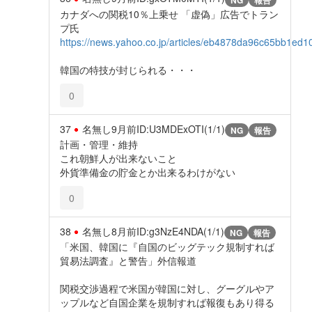
カナダへの関税10％上乗せ 「虚偽」広告でトラン
プ氏
https://news.yahoo.co.jp/articles/eb4878da96c65bb1e
韓国の特技が封じられる・・・
0
37
名無し
9月前
ID:U3MDExOTI(1/1)
NG
報告
計画・管理・維持
これ朝鮮人が出来ないこと
外貨準備金の貯金とか出来るわけがない
0
38
名無し
8月前
ID:g3NzE4NDA(1/1)
NG
報告
「米国、韓国に『自国のビッグテック規制すれば
貿易法調査』と警告」外信報道
関税交渉過程で米国が韓国に対し、グーグルやア
ップルなど自国企業を規制すれば報復もあり得る