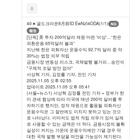
0
40
골드크라운
8月前
ID:EwNzI4ODA(1/1)
NG
報告
[단독] 美 투자 200억달러 재원 마련 '비상'…“한은
외환운용 65억달러 불과”
지난해 한은 외화자산 운용수익 92.7억 달러 중 약
30%는 법정 의무 적립
금융시장 변동성 리스크, 국채발행 불가피…송언석
"구체적 조달 방안 없어"
서상혁 기자, 김정률 기자, 전민 기자
2025.11.05 오후 02:55
업데이트 2025.11.05 오후 05:41
(서울=뉴스1) 서상혁 김정률 전민 기자 = 정부가 한
미 관세 협상에 따라 미국에 매년 200억 달러를 투
자하기로 했지만, 정작 재원으로 활용될 외화자산
운용수익은 그 절반에도 미치지 못하고 있는 것으
로 나타났다. 이마저도 법적 적립 의무가 있어 실제
로 사용할 수 있는 금액은 더 적다. 금융시장의 불확
실성이 커지는 가운데 운용수익에만 기댈 경우 막
대한 국채 발행 부담을 떠안을 가능성이 제기된다.