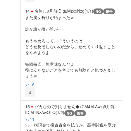
14
名無し
9月前
ID:g2Mzk5Nzg(1/1)
NG
報告
また魔女狩りが始まったｗ
誰が誰が誰が誰が･･･
もうやめろって、そういうのは･･･
どうせ反省しないのだから、せめてくり返すこと
をやめようよ
毎回毎回、無意味なんだよ
役に立たないことを考えても無駄だと気づきまし
ょうｗ
>>16
4
15
バカなので判りません◆xCM4M.Awig
9月前
ID:M1NzAwOTQ(1/2)
NG
報告
>>11
>>一括現金で投資資金を払うか、高率関税を受け
入れるかの2択しかないんだよ