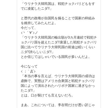
「ウリナラ大韓民国は、戦犯チョクパリどもをす
でに凌駕したニダ!!」
と歴代の政権が自国民を煽ることで国家の枠組み
を維持してみたんだよ。
今だって、
<丶｀∀´>ノ
「ウリナラ大韓民国の輸出額が3カ月連続で戦犯チ
ョクパリ国を超えたニダ!!衰退した戦犯チョクパリ
国に比べてウリナラ大韓民国の前途は眩いくらい
ニダ!!誇らしいニダ!!」
とか信じてはしゃいでいる国民が多いんだよ。
今になって
< ；｀Д´>
「本当の事を言えば、ウリナラ大韓民国の成功は
虚飾で、実態はアメリカ合衆国と戦犯チョクパリ
国によって演出されたハリボテ国家に過ぎなかっ
たニダ!!」
とは、口が裂けても言えないだろ。
まあ、これについては、李在明だけが悪い訳じゃ