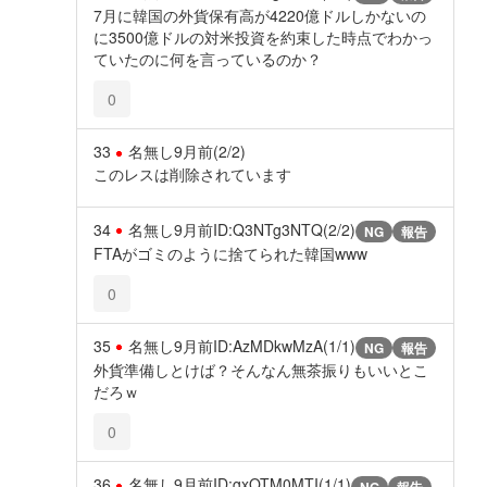
7月に韓国の外貨保有高が4220億ドルしかないの
に3500億ドルの対米投資を約束した時点でわかっ
ていたのに何を言っているのか？
0
33
名無し
9月前
(2/2)
このレスは削除されています
34
名無し
9月前
ID:Q3NTg3NTQ(2/2)
NG
報告
FTAがゴミのように捨てられた韓国www
0
35
名無し
9月前
ID:AzMDkwMzA(1/1)
NG
報告
外貨準備しとけば？そんなん無茶振りもいいとこ
だろｗ
0
36
名無し
9月前
ID:gxOTM0MTI(1/1)
NG
報告