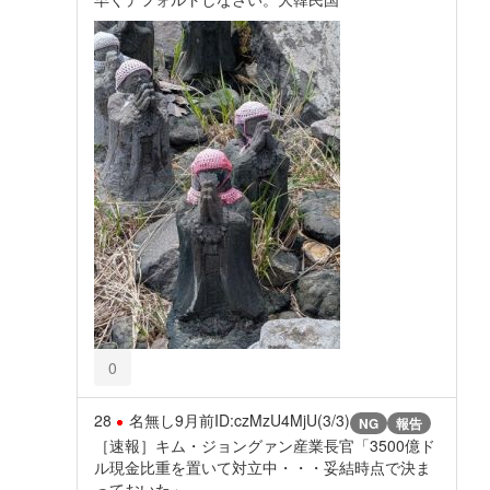
0
28
名無し
9月前
ID:czMzU4MjU(3/3)
NG
報告
［速報］キム・ジョングァン産業長官「3500億ド
ル現金比重を置いて対立中・・・妥結時点で決ま
っておいた」