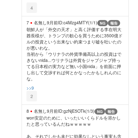
4
7
名無し
9月前
ID:c4Mzg4MTY(1/1)
NG
報告
朝鮮人が「外交の天才」と高く評価する李在明大
酋長様が、トランプの歓心を買うために3500億ド
ルの投資という出来ない約束つまり嘘を吐いたの
が悪いわな。
当初から「ウリナラの外貨準備高以上の投資はで
きないnida...ウリナラは外貨をジャブジャブ持っ
てる日本程の実力など無い小国nida」を前面に押
し出して交渉すれば何とかなったかもしれんのに
な。
>>9
2
8
名無し
9月前
ID:gzNjE5OTk(1/3)
NG
報告
won安定のために、いったいいくらドルを溶かし
たと思っているんだねｗｗｗｗｗ
あ、それでしかも未だに効果なしという事実も含