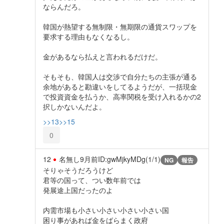
ならんだろ。
韓国が熱望する無制限・無期限の通貨スワップを
要求する理由もなくなるし。
金があるなら払えと言われるだけだ。
そもそも、韓国人は交渉で自分たちの主張が通る
余地があると勘違いをしてるようだが、一括現金
で投資資金を払うか、高率関税を受け入れるかの2
択しかないんだよ。
>>13
>>15
0
12
名無し
9月前
ID:gwMjkyMDg(1/1)
NG
報告
そりゃそうだろうけど
君等の国って、つい数年前では
発展途上国だったのよ
内需市場も小さい小さい小さい小さい国
困り事があれば金をばらまく政府