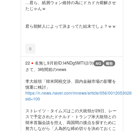
…君ら、紙屑ウォン維持の為にドカドカ熔解させ
たじゃんｗ
君ら朝鮮人によって決まってた結末でしょ？ｗｗ
0
22
名無し
9月前
ID:I4NDg5MTI(2/3)
NG
報告
さて、3時間前のnews
李大統領「韓米関税交渉、国内金融市場の影響を
慎重に検討」
https://n.news.naver.com/mnews/article/056/001205302
sid=100
ストレイツ・タイムズはこの大統領が29日、レー
スで予定されたドナルド・トランプ米大統領との
韓米首脳会談を控え、両国間の接点を探すために
努力しながら「人為的な締め切りを決めておくこ