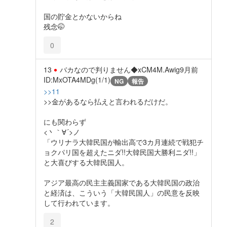
国の貯金とかないからね
残念🤭
0
13
バカなので判りません◆xCM4M.Awig
9月前
ID:MxOTA4MDg(1/1)
NG
報告
>>11
>>金があるなら払えと言われるだけだ。
にも関わらず
<丶｀∀´>ノ
「ウリナラ大韓民国が輸出高で3カ月連続で戦犯チ
ョクパリ国を超えたニダ!!大韓民国大勝利ニダ!!」
と大喜びする大韓民国人。
アジア最高の民主主義国家である大韓民国の政治
と経済は、こういう「大韓民国人」の民意を反映
して行われています。
2