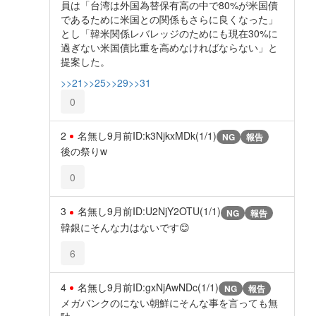
員は「台湾は外国為替保有高の中で80%が米国債
であるために米国との関係もさらに良くなった」
とし「韓米関係レバレッジのためにも現在30%に
過ぎない米国債比重を高めなければならない」と
提案した。
>>21
>>25
>>29
>>31
0
2
名無し
9月前
ID:k3NjkxMDk(1/1)
NG
報告
後の祭りw
0
3
名無し
9月前
ID:U2NjY2OTU(1/1)
NG
報告
韓銀にそんな力はないです😊
6
4
名無し
9月前
ID:gxNjAwNDc(1/1)
NG
報告
メガバンクのにない朝鮮にそんな事を言っても無