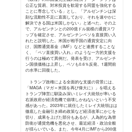
公正な貿易、対米投資を歓迎する同盟を強化する
ことに専念している」とし、「アルゼンチンは深
刻な流動性不足に直面しており、それを速やかに
解決できる国は米国しかない」と述べた。その上
で、アルゼンチンとの200億ドル規模の通貨スワ
ップを確定させ、アルゼンチンペソを直接買い入
れたと説明した。米国が相手国の通貨安定に向
け、国際通貨基金（IMF）などと連携することな
く、「ペソ直接買い入れ」のような一方的支援を
行うのは極めて異例だ。発表を受け、アルゼンチ
ン国債価格は上昇し、ペソも0.6％反発。1週間前
の水準に回復した。
トランプ政権による全面的な支援の背景には、
「MAGA（マガ＝米国を再び偉大に）」を唱える
トランプ陣営に馴染み深いミレイ大統領が率いる
右派政府が経済危機で崩壊しかねないという不安
感があった。2023年に就任したミレイ大統領はは
徹底した金融引き締め政策など経済改革にかじを
切り、成果を上げた部分もあるが、人為的な為替
防衛が通貨危機を悪化させ、最近経済・政治全般
が揺らいでいる。また、今年4月にIMFから200億