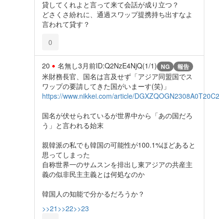
貸してくれよと言って来て会話が成り立つ？
どさくさ紛れに、通過スワップ提携持ち出すなよ
言われて貸す？
0
20
名無し
3月前
ID:Q2NzE4NjQ(1/1)
NG
報告
米財務長官、国名は言及せず「アジア同盟国でス
ワップの要請してきた国がいまーす(笑)」
https://www.nikkei.com/article/DGXZQOGN2308A0T20C
国名が伏せられているが世界中から「あの国だろ
う」と言われる始末
親韓派の私でも韓国の可能性が100.1%ほどあると
思ってしまった
自称世界一のサムスンを排出し東アジアの共産主
義の似非民主主義とは何処なのか
韓国人の知能で分かるだろうか？
>>21
>>22
>>23