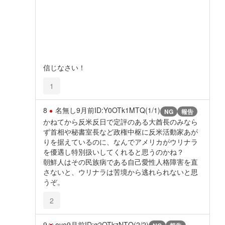
信じなさい！
1
8
名無し
9月前
ID:Y0OTk1MTQ(1/1)
NG
報告
かねてから反米反日で定評のある大酋長のみなら
ず首相や秘書室長など政権中枢に反米活動家あが
りを据えているのに、なんでアメリカがウリナラ
を優遇し特別扱いしてくれると思うのかね？
朝鮮人はその民族病である自己愛性人格障害を直
さないと、ウリナラは苦境から逃れられないと思
うぞ。
2
9
ovo
9月前
ID:g2OTkzNTQ(2/2)