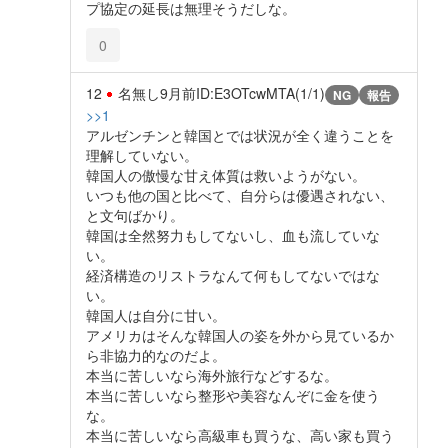
プ協定の延長は無理そうだしな。
0
12
名無し
9月前
ID:E3OTcwMTA(1/1)
NG
報告
>>1
アルゼンチンと韓国とでは状況が全く違うことを
理解していない。
韓国人の傲慢な甘え体質は救いようがない。
いつも他の国と比べて、自分らは優遇されない、
と文句ばかり。
韓国は全然努力もしてないし、血も流していな
い。
経済構造のリストラなんて何もしてないではな
い。
韓国人は自分に甘い。
アメリカはそんな韓国人の姿を外から見ているか
ら非協力的なのだよ。
本当に苦しいなら海外旅行などするな。
本当に苦しいなら整形や美容なんぞに金を使う
な。
本当に苦しいなら高級車も買うな、高い家も買う