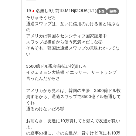
19
名無し
9月前
ID:M1NjI2ODA(1/1)
NG
報告
そりゃそうだろ
通過スワップは、互いに信用のおける国と結ぶも
の
アメリカは韓国をセンシティブ国家認定中
スワップ提携前から使う気満々だしな🤣
そもそも、韓国は通過スワップの意味わかってな
い
3500億ドル現金前払い投資しろ
イジェミョン大統領:イエッサー、サートランプ
言ったんだからさ
アメリカから見れば、韓国の主張、3500億ドル投
資するから、通過スワップで3500億ドル融通して
くれ
通るわけないだろ🤣
お前らさ、友達に10万貸してと頼んで友達が良い
よ。
の返事の後に、その友達が、貸すけど俺にも10万