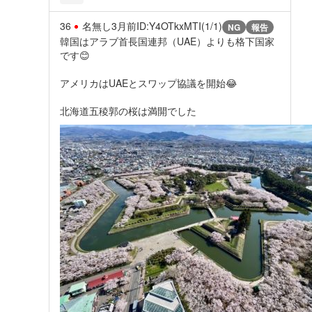
36
名無し
3月前
ID:Y4OTkxMTI(1/1)
NG
報告
韓国はアラブ首長国連邦（UAE）よりも格下国家
です😊
アメリカはUAEとスワップ協議を開始😂
北海道五稜郭の桜は満開でした