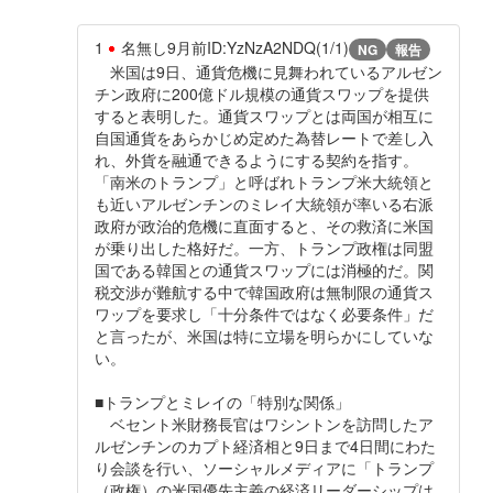
1
名無し
9月前
ID:YzNzA2NDQ(1/1)
NG
報告
米国は9日、通貨危機に見舞われているアルゼン
チン政府に200億ドル規模の通貨スワップを提供
すると表明した。通貨スワップとは両国が相互に
自国通貨をあらかじめ定めた為替レートで差し入
れ、外貨を融通できるようにする契約を指す。
「南米のトランプ」と呼ばれトランプ米大統領と
も近いアルゼンチンのミレイ大統領が率いる右派
政府が政治的危機に直面すると、その救済に米国
が乗り出した格好だ。一方、トランプ政権は同盟
国である韓国との通貨スワップには消極的だ。関
税交渉が難航する中で韓国政府は無制限の通貨ス
ワップを要求し「十分条件ではなく必要条件」だ
と言ったが、米国は特に立場を明らかにしていな
い。
■トランプとミレイの「特別な関係」
ベセント米財務長官はワシントンを訪問したア
ルゼンチンのカプト経済相と9日まで4日間にわた
り会談を行い、ソーシャルメディアに「トランプ
（政権）の米国優先主義の経済リーダーシップは