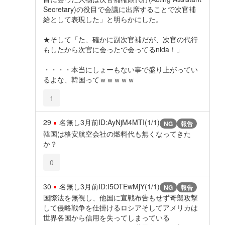
Secretary)の役目で会議に出席することで次官補
給として表現した」と明らかにした。
★そして「た、確かに副次官補だが、次官の代行
もしたから次官に会ったで会ってるnida！」
・・・・本当にしょーもない事で盛り上がってい
るよな、韓国ってｗｗｗｗｗ
1
29
名無し
3月前
ID:AyNjM4MTI(1/1)
NG
報告
韓国は格安航空会社の燃料代も無くなってきた
か？
0
30
名無し
3月前
ID:I5OTEwMjY(1/1)
NG
報告
国際法を無視し、他国に宣戦布告もせず奇襲攻撃
して侵略戦争を仕掛けるロシアそしてアメリカは
世界各国から信用を失ってしまっている