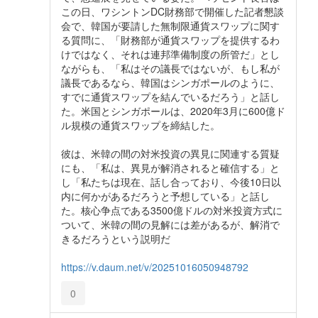
この日、ワシントンDC財務部で開催した記者懇談
会で、韓国が要請した無制限通貨スワップに関す
る質問に、「財務部が通貨スワップを提供するわ
けではなく、それは連邦準備制度の所管だ」とし
ながらも、「私はその議長ではないが、もし私が
議長であるなら、韓国はシンガポールのように、
すでに通貨スワップを結んでいるだろう」と話し
た。米国とシンガポールは、2020年3月に600億ド
ル規模の通貨スワップを締結した。
彼は、米韓の間の対米投資の異見に関連する質疑
にも、「私は、異見が解消されると確信する」と
し「私たちは現在、話し合っており、今後10日以
内に何かがあるだろうと予想している」と話し
た。核心争点である3500億ドルの対米投資方式に
ついて、米韓の間の見解には差があるが、解消で
きるだろうという説明だ
https://v.daum.net/v/20251016050948792
0