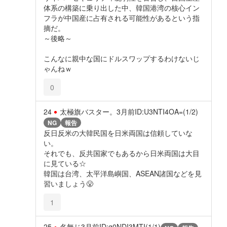
体系の構築に乗り出した中、韓国港湾の核心イン
フラが中国産に占有される可能性があるという指
摘だ。
～後略～
こんなに親中な国にドルスワップするわけないじ
ゃんねｗ
0
24
太極旗バスター。
3月前
ID:U3NTI4OA=(1/2)
NG
報告
反日反米の大韓民国を日米両国は信頼していな
い。
それでも、反共国家でもあるから日米両国は大目
に見ている☆
韓国は台湾、太平洋島嶼国、ASEAN諸国などを見
習いましょう😤
1
25
名無じ
3月前
ID:g0NDI3MTI(1/1)