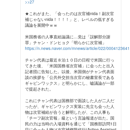
>>27
★これがまた、「会ったのは次官補nida！副次官
補じゃないnida！！！！」と、レベルの低すぎる
議論を展開中ｗｗ
米国務省の人事直給論議に…党は「誤解部分謝
罪」チャン・ドンヒョク「明らかに次官補」
https://n.news.naver.com/mnews/article/022/0004123641
チャン代表は最近８泊１０日の日程で米国に行っ
てきた後、「米国国務省次官補」に会ったと出入
記者団に告知した。以後、米国側がチャン代表面
談の挨拶を「公共外交担当次官の秘書室長である
ギャビンワックス」と明らかにし、嘘議論が一部
で提起された。
これにチャン代表は国務部で面談した人が二人だ
ったが、ギャビンワックス実装に先立ち会った人
物は次官補給が合うと解明したが、この人事も
「チーフ副次官報」級という言論報道が出た。国
民の力は当時の入場資料を通じて「国務部訪問1日
目に会った人物は次官補権限代行(Acting Assistant