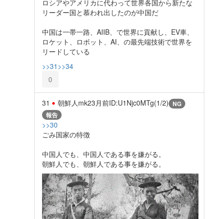
ロシアやアメリカに代わって世界各国から新たな
リーダー国と慕われ出したのが中国だ
中国は一帯一路、AIIB、で世界に貢献し、EV車、
ロケット、ロボット、AI、の最先端技術で世界を
リードしている
>>31
>>34
0
31
朝鮮人mk2
3月前
ID:U1Njc0MTg(1/2)
NG
報告
>>30
ごみ国家の特徴
中国人でも、中国人である事を嫌がる。
朝鮮人でも、朝鮮人である事を嫌がる。