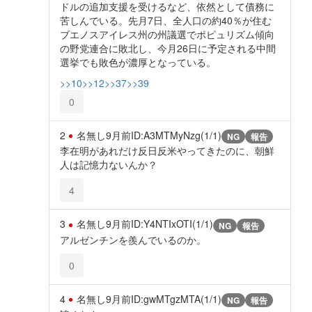
ドルの追加支援を受けるなど、依然として債務に
苦しんでいる。先月7日、全人口の約40％が住む
ブエノスアイレス州の州議選でポピュリズム傾向
の野党連合に敗北し、今月26日に予定される中間
選挙でも敗色が濃厚となっている。
>>10
>>12
>>37
>>39
0
2
名無し
9月前
ID:A3MTMyNzg(1/1)
NG
報告
李在明があれだけ反日反米やってきたのに、朝鮮
人は記憶力ないんか？
4
3
名無し
9月前
ID:Y4NTIxOTI(1/1)
NG
報告
アルゼンチンを羨んでいるのか。
0
4
名無し
9月前
ID:gwMTgzMTA(1/1)
NG
報告