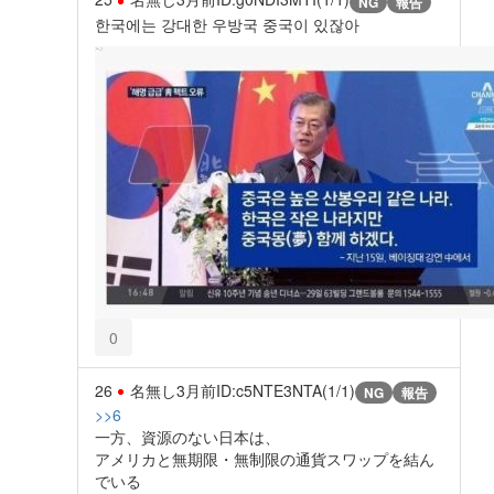
NG
報告
한국에는 강대한 우방국 중국이 있잖아
0
26
名無し
3月前
ID:c5NTE3NTA(1/1)
NG
報告
>>6
一方、資源のない日本は、
アメリカと無期限・無制限の通貨スワップを結ん
でいる