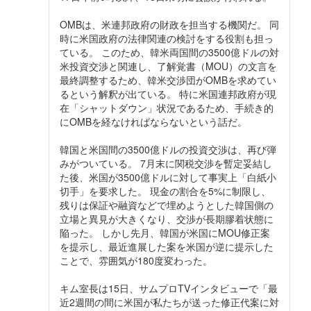
OMBは、米連邦政府の財政を担当する機関だ。 同
時に米国政府の法律関連の検討をする役割も担っ
ている。 このため、韓米両国間の3500億ドルの対
米投資交渉と関連し、了解覚書（MOU）の文言を
最終調整するため、韓米交渉団がOMBを求めてい
るという解釈が出ている。 特に米国連邦政府が現
在「シャットダウン」状況であるため、手続き的
にOMBを経なければならないという話だ。
韓国と米国間の3500億ドルの投資交渉は、再び弾
みがついている。 7月末に関税交渉を暫定妥結し
た後、米国が3500億ドルに対して事実上「白紙小
切手」を要求した。 現金の割合を5%に制限し、
残りは保証や融資などで埋めようとした韓国側の
立場と異見が大きくなり、交渉が長期膠着状態に
陥った。 しかし先月、韓国が米国にMOU修正案
を提示し、最近進展した案を米国が逆に提示した
ことで、雰囲気が180度変わった。
キム室長は15日、サムプロTVインタビューで「最
近2週間の間に米国が私たちが送った修正代案に対