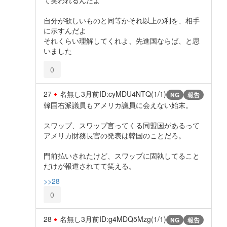
自分が欲しいものと同等かそれ以上の利を、相手
に示すんだよ
それくらい理解してくれよ、先進国ならば、と思
いました
0
27
名無し
3月前
ID:cyMDU4NTQ(1/1)
NG
報告
韓国右派議員もアメリカ議員に会えない始末。
スワップ、スワップ言ってくる同盟国があるって
アメリカ財務長官の発表は韓国のことだろ。
門前払いされたけど、スワップに固執してること
だけが報道されてて笑える。
>>28
0
28
名無し
3月前
ID:g4MDQ5Mzg(1/1)
NG
報告