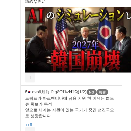
諦めなさい
1
5
ovo
9月前
ID:g2OTkzNTQ(1/2)
NG
報告
트럼프가 아르헨티나에 금융 지원 한 이유는 희토
류 확보가 목적
앞으로 세계는 자원이 있는 국가가 중견 선진국으
로 성장합니다.
>>6