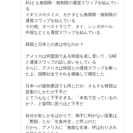
EUとも無期限・無制限の通貨スワップを結んでい
る
イギリスやスイス、カナダとも無期限・無制限の
通貨スワップを結んでいる
その他、オーストラリア、タイ、シンガポール、
中国などとも通貨スワップを結んでいる
韓国と日本との差は何なのか？
アメリカは同盟国である韓国を差し置いて、UAE
と通貨スワップの話し合いをしている
さらに、アメリカは韓国との通貨スワップを断っ
た上、国際社会でそれを揶揄して嘲笑した
日本への援助要請でも同じだが、そもそも韓国は
提案のしかたが下手だ
とてつもなく下手すぎる。「本気で言っているの
か？」と疑問に思うほど下手だ
自分が欲しがるばかりで、相手に利がない提案は
「懇願」とか「乞食外交」と呼ぶのだ
だから、アメリカに「無能な乞食」呼ばわりされ
て笑われるんだよ