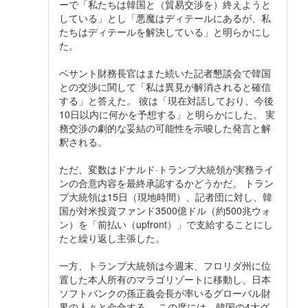
ーで「私たちは韓国と（貿易交渉を）終えようと
している」とし「悪魔はディテールにあるが、私
たちはディテールを解決している」と明らかにし
た。
ベサント財務長官はまた続いた記者懇談会で韓国
との交渉に関して「私は異見が解消されると確信
する」と答えた。 彼は「現在対話しており、今後
10日以内に何かを予想する」と明らかにした。 実
務交渉の劇的な妥結の可能性を示唆した発言と解
釈される。
ただ、変数はドナルド·トランプ大統領が実務ライ
ンの合意内容を最終承認するかどうかだ。 トラン
プ大統領は15日（現地時間）、記者団に対し、韓
国が対米投資ファンド3500億ドル（約500兆ウォ
ン）を「前払い（upfront）」で支給することにし
たと繰り返し主張した。
一方、トランプ大統領は今週末、フロリダ州に位
置した本人所有のマラゴリゾートに移動し、日本
ソフトバンクの孫正義会長が率いるグローバル財
界の人々と会合する。 この席には、韓国の4大グ