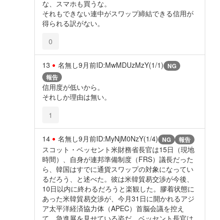
な、スマホも買うな。
それもできない連中がスワップ締結できる信用が
得られる訳がない。
0
13
名無し
9月前
ID:MwMDUzMzY(1/1)
NG
報告
信用度が低いから。
それしか理由は無い。
1
14
名無し
9月前
ID:MyNjM0NzY(1/4)
NG
報告
スコット・ベッセント米財務省長官は15日（現地
時間）、自身が連邦準備制度（FRS）議長だった
ら、韓国はすでに通貨スワップの対象になってい
るだろう、と述べた。彼は米韓貿易交渉が今後、
10日以内に終わるだろうと楽観した。膠着状態に
あった米韓貿易交渉が、今月31日に開かれるアジ
ア太平洋経済協力体（APEC）首脳会議を控え
て、急進展を見せている姿だ。ベッセント長官は