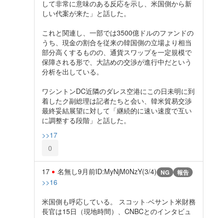
して非常に意味のある反応を示し、米国側から新
しい代案が来た」と話した。
これと関連し、一部では3500億ドルのファンドの
うち、現金の割合を従来の韓国側の立場より相当
部分高くするものの、通貨スワップを一定規模で
保障される形で、大詰めの交渉が進行中だという
分析を出している。
ワシントンDC近隣のダレス空港にこの日未明に到
着したク副総理は記者たちと会い、韓米貿易交渉
最終妥結展望に対して「継続的に速い速度で互い
に調整する段階」と話した。
>>17
0
17
名無し
9月前
ID:MyNjM0NzY(3/4)
NG
報告
>>16
米国側も呼応している。 スコット·ベサント米財務
長官は15日（現地時間）、CNBCとのインタビュ