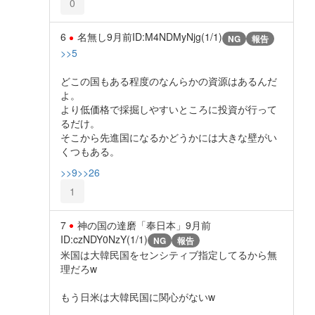
0
6
名無し
9月前
ID:M4NDMyNjg(1/1)
NG
報告
>>5
どこの国もある程度のなんらかの資源はあるんだ
よ。
より低価格で採掘しやすいところに投資が行って
るだけ。
そこから先進国になるかどうかには大きな壁がい
くつもある。
>>9
>>26
1
7
神の国の達磨「奉日本」
9月前
ID:czNDY0NzY(1/1)
NG
報告
米国は大韓民国をセンシティブ指定してるから無
理だろw
もう日米は大韓民国に関心がないw