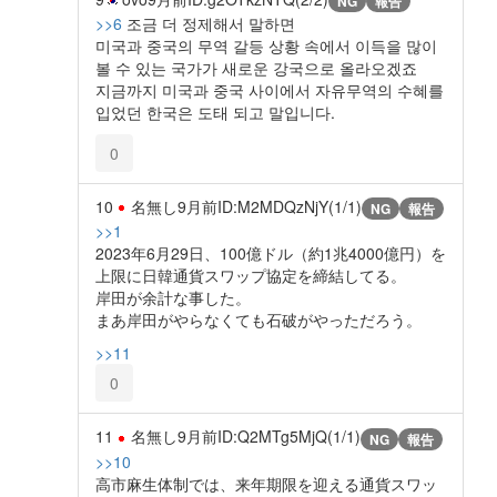
NG
報告
>>6
조금 더 정제해서 말하면
미국과 중국의 무역 갈등 상황 속에서 이득을 많이
볼 수 있는 국가가 새로운 강국으로 올라오겠죠
지금까지 미국과 중국 사이에서 자유무역의 수혜를
입었던 한국은 도태 되고 말입니다.
0
10
名無し
9月前
ID:M2MDQzNjY(1/1)
NG
報告
>>1
2023年6月29日、100億ドル（約1兆4000億円）を
上限に日韓通貨スワップ協定を締結してる。
岸田が余計な事した。
まあ岸田がやらなくても石破がやっただろう。
>>11
0
11
名無し
9月前
ID:Q2MTg5MjQ(1/1)
NG
報告
>>10
高市麻生体制では、来年期限を迎える通貨スワッ