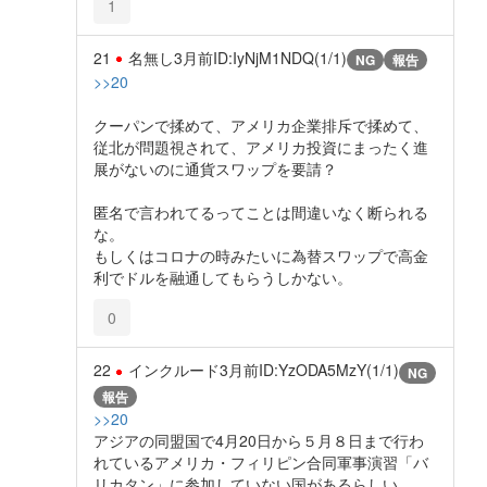
1
21
名無し
3月前
ID:IyNjM1NDQ(1/1)
NG
報告
>>20
クーパンで揉めて、アメリカ企業排斥で揉めて、
従北が問題視されて、アメリカ投資にまったく進
展がないのに通貨スワップを要請？
匿名で言われてるってことは間違いなく断られる
な。
もしくはコロナの時みたいに為替スワップで高金
利でドルを融通してもらうしかない。
0
22
インクルード
3月前
ID:YzODA5MzY(1/1)
NG
報告
>>20
アジアの同盟国で4月20日から５月８日まで行わ
れているアメリカ・フィリピン合同軍事演習「バ
リカタン」に参加していない国があるらしい