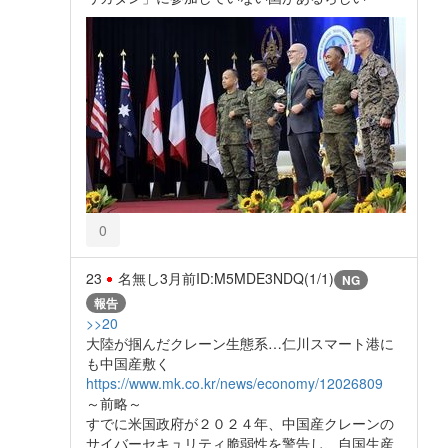
0
23
名無し
3月前
ID:M5MDE3NDQ(1/1)
NG
報告
>>20
大陸が掴んだクレーン生態系…仁川スマート港に
も中国産敷く
https://www.mk.co.kr/news/economy/12026809
～前略～
すでに米国政府が２０２４年、中国産クレーンの
サイバーセキュリティ脆弱性を警告し、自国生産