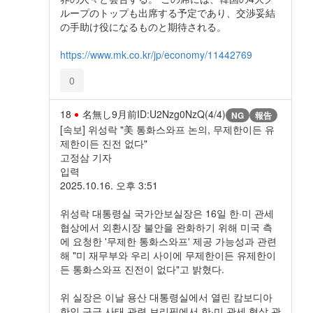
ループのトップも出席する予定であり、交渉妥結
の手助け役になるものと期待される。
https://www.mk.co.kr/jp/economy/11442769
0
18
名無し
9月前
ID:U2Nzg0NzQ(4/4)
NG
報告
[속보] 위성락 "美 통화스와프 논의, 무제한이든 유
제한이든 진전 없다"
고정삼 기자
입력
2025.10.16. 오후 3:51
위성락 대통령실 국가안보실장은 16일 한·미 관세
협상에서 외환시장 불안을 완화하기 위해 미국 측
에 요청한 '무제한 통화스와프' 제공 가능성과 관련
해 "미 재무부와 우리 사이에 무제한이든 유제한이
든 통화스와프 진전이 없다"고 밝혔다.
위 실장은 이날 용산 대통령실에서 열린 캄보디아
한인 구금 사태 관련 브리핑에서 한·미 관세 협상 관