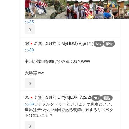
>>35
0
34
名無し
3月前
ID:MyNDMyMjg(1/1)
NG
報告
>>30
中国が韓国を助けてやるよね？www
大爆笑 ww
0
35
名無し
3月前
ID:YyNjE0NTA(2/2)
NG
報告
>>33
デジタルタトゥーといいビデオ判定といい、
世界はデジタル強国である朝鮮に対するリスペク
トは無いニカ？
0