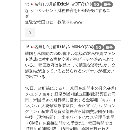
15
名無し
9月前
ID:kzMjIwOTY(1/1)
NG
報告
なら、ベッセント財務長官をFRB議長にするニ
ダ！
無駄な韓国ロビー数億ドルwww
0
16
名無し
9月前
ID:MyNjM0NzY(2/4)
NG
報告
韓国と米国間の3500億ドル規模の対米投資ファン
ド造成に対する実務交渉が急ピッチで進められて
いる。 韓国政府は依然として慎重な姿勢だが、交
渉妥結が迫っていると見られるシグナルが相次い
で出ている。
16日、政府筋によると、米国を訪問中の具允�普i
ク·ユンチョル）経済副首相兼企画財政部長官と同
日、米国行きの飛行機に搭乗する金容範（キム·ヨ
ンボム）大統領室政策室長、金正官（キム·ジョン
グァン）産業通商資源部長官ら韓国交渉団が16日
午後（現地時間）、米ホワイトハウス管理予算局
（OMB）を直接訪問する予定だ。 韓国時間では
17日午前0時以降、18日未明に会談が行われる。