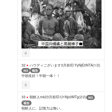
0
32
ハウディございます
3月前
ID:YyNjE0NTA(1/2)
NG
報告
中朝友好！中朝一体！！
0
33
朝鮮人mk2
3月前
ID:U1Njc0MTg(2/2)
NG
報告
朝鮮人に、記憶力は無い。