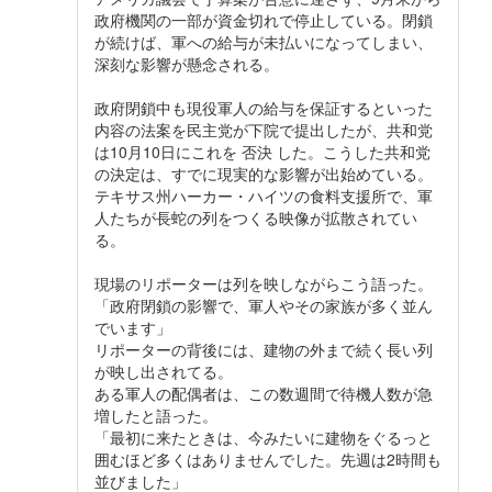
政府機関の一部が資金切れで停止している。閉鎖
が続けば、軍への給与が未払いになってしまい、
深刻な影響が懸念される。
政府閉鎖中も現役軍人の給与を保証するといった
内容の法案を民主党が下院で提出したが、共和党
は10月10日にこれを 否決 した。こうした共和党
の決定は、すでに現実的な影響が出始めている。
テキサス州ハーカー・ハイツの食料支援所で、軍
人たちが長蛇の列をつくる映像が拡散されてい
る。
現場のリポーターは列を映しながらこう語った。
「政府閉鎖の影響で、軍人やその家族が多く並ん
でいます」
リポーターの背後には、建物の外まで続く長い列
が映し出されてる。
ある軍人の配偶者は、この数週間で待機人数が急
増したと語った。
「最初に来たときは、今みたいに建物をぐるっと
囲むほど多くはありませんでした。先週は2時間も
並びました」