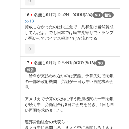
0
16
名無し
9月前
ID:c2NTI0ODU(2/4)
NG
報告
>>13
賛成しなかったのは民主党で、共和党は当然賛成
してんだよ。でも日本では民主党寄りでトランプ
が悪いってバイアス報道だけが流れてる
0
17
名無し
9月前
ID:YzNTg0ODY(8/13)
NG
報告
「給料が支払われないのは残酷」予算失効で閉鎖
の一部米政府機関 労組が一日も早い再開求め会
見
アメリカで予算の失効に伴う政府機関の一部閉鎖
が続く中、労働組合は8日に会見を開き、1日も早
い再開を求めました。
連邦労働組合の代表ら：
きょう中に再開しろ！きょう中に再開しろ！きょ