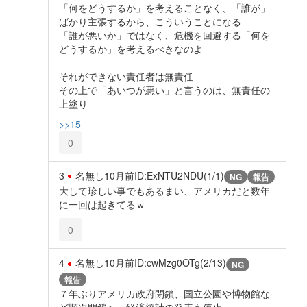
「何をどうするか」を考えることなく、「誰が」
ばかり主張するから、こういうことになる
「誰が悪いか」ではなく、危機を回避する「何を
どうするか」を考えるべきなのよ
それができない責任者は無責任
その上で「あいつが悪い」と言うのは、無責任の
上塗り
>>15
0
3
名無し
10月前
ID:ExNTU2NDU(1/1)
NG
報告
大して珍しい事でもあるまい、アメリカだと数年
に一回は起きてるｗ
0
4
名無し
10月前
ID:cwMzg0OTg(2/13)
NG
報告
７年ぶりアメリカ政府閉鎖、国立公園や博物館な
ど順次閉鎖へ…経済統計の発表も停止