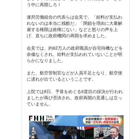
う中に再開しろ！
連邦労働組合の代表らは会見で、「給料が支払わ
れないのは本当に残酷だ」「閉鎖を理由に大量解
雇する権限は政権にない」などと怒りの声を上
げ、直ちに政府機関の再開を求めました。
会見では、約62万人の政府職員が自宅待機などを
余儀なくされ、給料が支払われていないことが明
らかになりました。
また、航空管制官などが人員不足となり、航空便
に遅れが出ているということです。
上院では8日、予算をめぐる6度目の採決が行われ
ましたが再び否決され、政府再開の見通しは立っ
ていません。