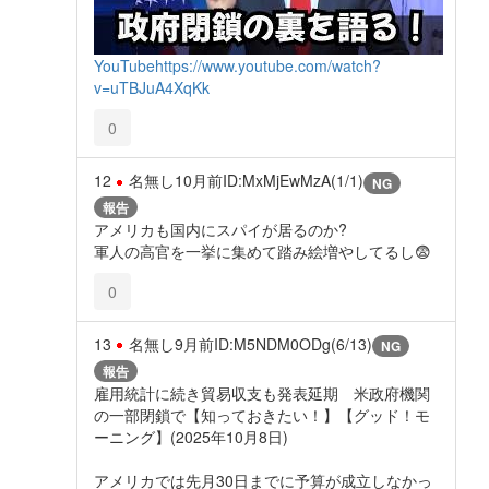
YouTube
https://www.youtube.com/watch?
v=uTBJuA4XqKk
0
12
名無し
10月前
ID:MxMjEwMzA(1/1)
NG
報告
アメリカも国内にスパイが居るのか?
軍人の高官を一挙に集めて踏み絵増やしてるし😨
0
13
名無し
9月前
ID:M5NDM0ODg(6/13)
NG
報告
雇用統計に続き貿易収支も発表延期 米政府機関
の一部閉鎖で【知っておきたい！】【グッド！モ
ーニング】(2025年10月8日)
アメリカでは先月30日までに予算が成立しなかっ