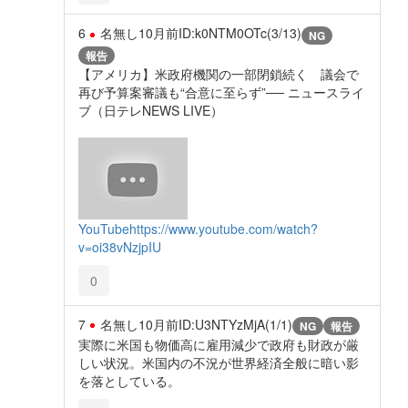
6
名無し
10月前
ID:k0NTM0OTc(3/13)
NG
報告
【アメリカ】米政府機関の一部閉鎖続く 議会で
再び予算案審議も“合意に至らず”── ニュースライ
ブ（日テレNEWS LIVE）
YouTube
https://www.youtube.com/watch?
v=oi38vNzjpIU
0
7
名無し
10月前
ID:U3NTYzMjA(1/1)
NG
報告
実際に米国も物価高に雇用減少で政府も財政が厳
しい状況。米国内の不況が世界経済全般に暗い影
を落としている。