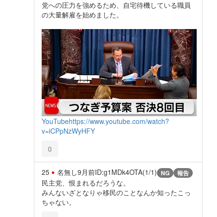
党への圧力を強めるため、自宅待機している職員
の大量解雇を始めました。
YouTube
https://www.youtube.com/watch?
v=iCPpNzWyHFY
0
25
名無し
9月前
ID:g1MDk4OTA(1/1)
NG
報告
民主党、恨まれるだろうな。
みんないざとなりゃ移民のことなんか知ったこっ
ちゃない。