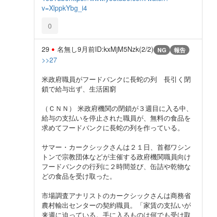
v=XlppkYbg_i4
0
29
名無し
9月前
ID:kxMjM5Nzk(2/2)
NG
報告
>>27
米政府職員がフードバンクに長蛇の列 長引く閉
鎖で給与出ず、生活困窮
（ＣＮＮ） 米政府機関の閉鎖が３週目に入る中、
給与の支払いを停止された職員が、無料の食品を
求めてフードバンクに長蛇の列を作っている。
サマー・カークシックさんは２１日、首都ワシン
トンで宗教団体などが主催する政府機関職員向け
フードバンクの行列に２時間並び、缶詰や乾物な
どの食品を受け取った。
市場調査アナリストのカークシックさんは商務省
農村輸出センターの契約職員。「家賃の支払いが
来週に迫っている。手に入るものは何でも受け取