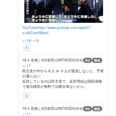
YouTube
https://www.youtube.com/watch?
v=43CzwVlMseI
>>18
>>19
0
18
名無し
9月前
ID:c2NTI0ODU(3/4)
NG
報告
>>17
民主党の中から８人 or ６人が賛成しないと、予算
が通らない
反対しているのは民主党で、反対理由は国民保険
で違法移民が無料で治療出来ないから。
0
19
名無し
9月前
ID:c2NTI0ODU(4/4)
NG
報告
>>17