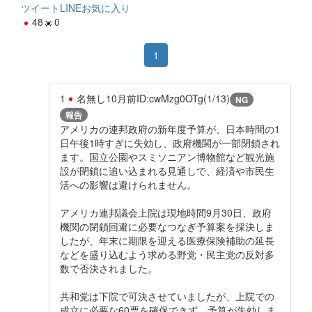
ツイート
LINE
お気に入り
48
0
1
1
名無し
10月前
ID:cwMzg0OTg(1/13)
NG
報告
アメリカの連邦政府の新年度予算が、日本時間の1
日午後1時すぎに失効し、政府機関が一部閉鎖され
ます。国立公園やスミソニアン博物館など観光施
設が閉鎖に追い込まれる見通しで、経済や市民生
活への影響は避けられません。
アメリカ連邦議会上院は現地時間9月30日、政府
機関の閉鎖回避に必要なつなぎ予算案を採決しま
したが、年末に期限を迎える医療保険補助の延長
などを盛り込むよう求める野党・民主党の反対多
数で否決されました。
共和党は下院で可決させていましたが、上院での
成立に必要な60票を確保できず、予算が失効しま