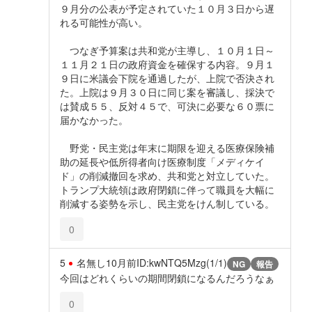
９月分の公表が予定されていた１０月３日から遅
れる可能性が高い。
つなぎ予算案は共和党が主導し、１０月１日～
１１月２１日の政府資金を確保する内容。９月１
９日に米議会下院を通過したが、上院で否決され
た。上院は９月３０日に同じ案を審議し、採決で
は賛成５５、反対４５で、可決に必要な６０票に
届かなかった。
野党・民主党は年末に期限を迎える医療保険補
助の延長や低所得者向け医療制度「メディケイ
ド」の削減撤回を求め、共和党と対立していた。
トランプ大統領は政府閉鎖に伴って職員を大幅に
削減する姿勢を示し、民主党をけん制している。
0
5
名無し
10月前
ID:kwNTQ5Mzg(1/1)
NG
報告
今回はどれくらいの期間閉鎖になるんだろうなぁ
0