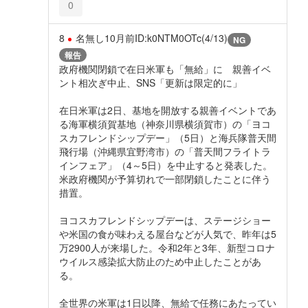
0
8
名無し
10月前
ID:k0NTM0OTc(4/13)
NG
報告
政府機関閉鎖で在日米軍も「無給」に 親善イベ
ント相次ぎ中止、SNS「更新は限定的に」
在日米軍は2日、基地を開放する親善イベントであ
る海軍横須賀基地（神奈川県横須賀市）の「ヨコ
スカフレンドシップデー」（5日）と海兵隊普天間
飛行場（沖縄県宜野湾市）の「普天間フライトラ
インフェア」（4～5日）を中止すると発表した。
米政府機関が予算切れで一部閉鎖したことに伴う
措置。
ヨコスカフレンドシップデーは、ステージショー
や米国の食が味わえる屋台などが人気で、昨年は5
万2900人が来場した。令和2年と3年、新型コロナ
ウイルス感染拡大防止のため中止したことがあ
る。
全世界の米軍は1日以降、無給で任務にあたってい