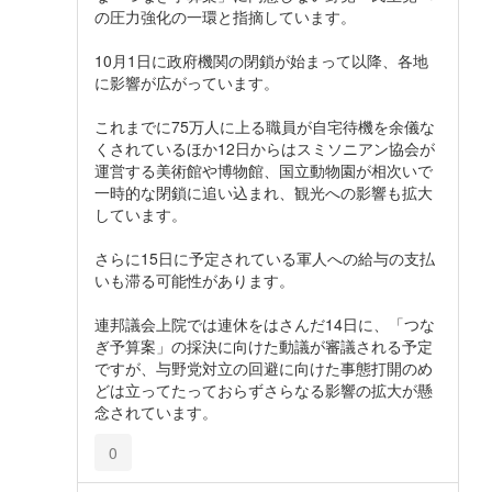
の圧力強化の一環と指摘しています。
10月1日に政府機関の閉鎖が始まって以降、各地
に影響が広がっています。
これまでに75万人に上る職員が自宅待機を余儀な
くされているほか12日からはスミソニアン協会が
運営する美術館や博物館、国立動物園が相次いで
一時的な閉鎖に追い込まれ、観光への影響も拡大
しています。
さらに15日に予定されている軍人への給与の支払
いも滞る可能性があります。
連邦議会上院では連休をはさんだ14日に、「つな
ぎ予算案」の採決に向けた動議が審議される予定
ですが、与野党対立の回避に向けた事態打開のめ
どは立ってたっておらずさらなる影響の拡大が懸
念されています。
0