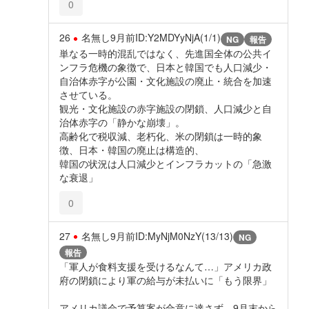
0
26
名無し
9月前
ID:Y2MDYyNjA(1/1)
NG
報告
単なる一時的混乱ではなく、先進国全体の公共イ
ンフラ危機の象徴で、日本と韓国でも人口減少・
自治体赤字が公園・文化施設の廃止・統合を加速
させている。
観光・文化施設の赤字施設の閉鎖、人口減少と自
治体赤字の「静かな崩壊」。
高齢化で税収減、老朽化、米の閉鎖は一時的象
徴、日本・韓国の廃止は構造的、
韓国の状況は人口減少とインフラカットの「急激
な衰退」
0
27
名無し
9月前
ID:MyNjM0NzY(13/13)
NG
報告
「軍人が食料支援を受けるなんて…」アメリカ政
府の閉鎖により軍の給与が未払いに「もう限界」
アメリカ議会で予算案が合意に達さず、9月末から