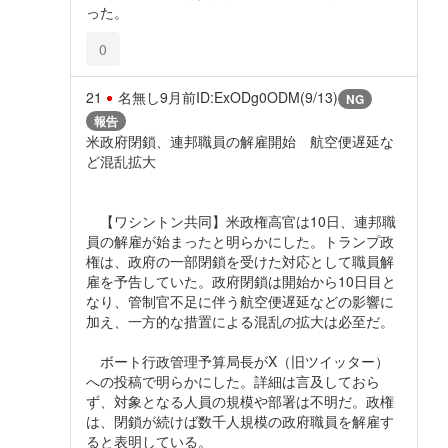
った。
0
21
名無し
9月前
ID:ExODg0ODM(9/13)
NG
報告
米政府閉鎖、連邦職員の解雇開始 航空便遅延な
ど混乱拡大
【ワシントン共同】米政権高官は10日、連邦職
員の解雇が始まったと明らかにした。トランプ政
権は、政府の一部閉鎖を受けた対応として職員解
雇を予告していた。政府閉鎖は開始から10日目と
なり、管制官不足に伴う航空便遅延などの影響に
加え、一方的な措置による混乱の拡大は必至だ。
ボート行政管理予算局長がX（旧ツイッター）
への投稿で明らかにした。詳細は言及しておら
ず、対象となる人員の規模や部署は不明だ。政権
は、閉鎖が続けば数千人規模の政府職員を解雇す
ると表明している。