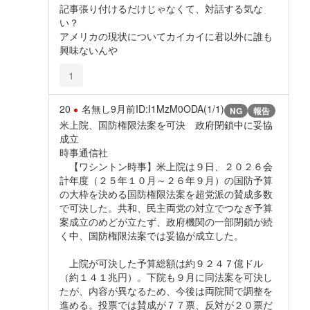
記事張り付けるだけじゃなくて、対話する気な
い？
アメリカの現状についてカイカイに君以外に誰も
興味ないんや
1
20
名無し
9月前
ID:I1MzM0ODA(1/1)
NG
報告
米上院、国防権限法案を可決 政府閉鎖中に妥協
成立
時事通信社
【ワシントン時事】米上院は９日、２０２６会
計年度（２５年１０月～２６年９月）の国防予算
の大枠を決める国防権限法案を超党派の賛成多数
で可決した。共和、民主両党の対立でつなぎ予算
案成立のめどが立たず、政府機関の一部閉鎖が続
く中、国防権限法案では妥協が成立した。
上院が可決した予算総額は約９２４７億ドル
（約１４１兆円）。下院も９月に同法案を可決し
たが、内容が異なるため、今後は両院間で調整を
進める。投票では賛成が７７票、反対が２０票だ