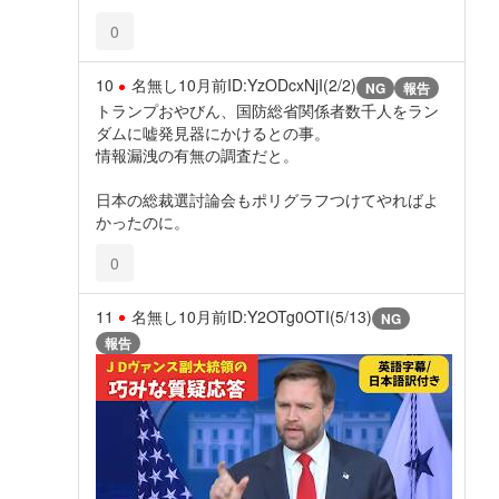
0
10
名無し
10月前
ID:YzODcxNjI(2/2)
NG
報告
トランプおやびん、国防総省関係者数千人をラン
ダムに嘘発見器にかけるとの事。
情報漏洩の有無の調査だと。
日本の総裁選討論会もポリグラフつけてやればよ
かったのに。
0
11
名無し
10月前
ID:Y2OTg0OTI(5/13)
NG
報告