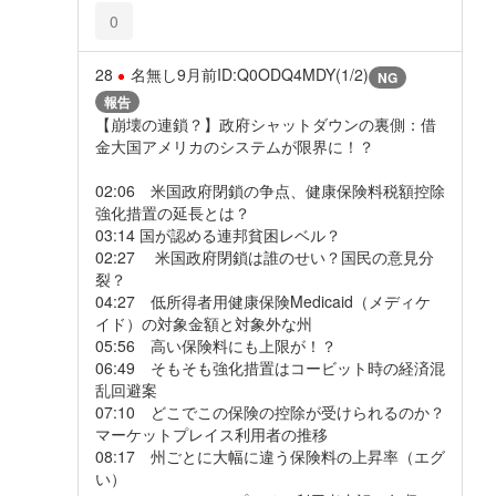
0
28
名無し
9月前
ID:Q0ODQ4MDY(1/2)
NG
報告
【崩壊の連鎖？】政府シャットダウンの裏側：借
金大国アメリカのシステムが限界に！？
02:06 米国政府閉鎖の争点、健康保険料税額控除
強化措置の延長とは？
03:14 国が認める連邦貧困レベル？
02:27 米国政府閉鎖は誰のせい？国民の意見分
裂？
04:27 低所得者用健康保険Medicaid（メディケ
イド）の対象金額と対象外な州
05:56 高い保険料にも上限が！？
06:49 そもそも強化措置はコービット時の経済混
乱回避案
07:10 どこでこの保険の控除が受けられるのか？
マーケットプレイス利用者の推移
08:17 州ごとに大幅に違う保険料の上昇率（エグ
い）