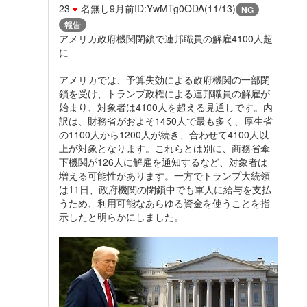
23
名無し
9月前
ID:YwMTg0ODA(11/13)
NG
報告
アメリカ政府機関閉鎖で連邦職員の解雇4100人超
に
アメリカでは、予算失効による政府機関の一部閉
鎖を受け、トランプ政権による連邦職員の解雇が
始まり、対象者は4100人を超える見通しです。内
訳は、財務省がおよそ1450人で最も多く、厚生省
の1100人から1200人が続き、合わせて4100人以
上が対象となります。これらとは別に、商務省傘
下機関が126人に解雇を通知するなど、対象者は
増える可能性があります。一方でトランプ大統領
は11日、政府機関の閉鎖中でも軍人に給与を支払
うため、利用可能なあらゆる資金を使うことを指
示したと明らかにしました。