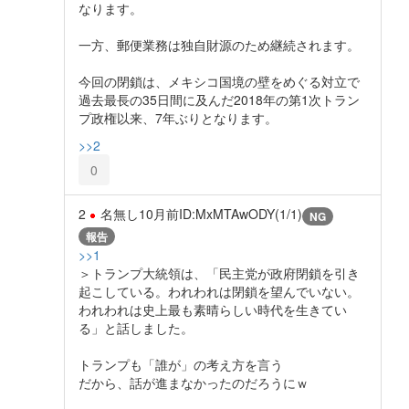
なります。
一方、郵便業務は独自財源のため継続されます。
今回の閉鎖は、メキシコ国境の壁をめぐる対立で
過去最長の35日間に及んだ2018年の第1次トラン
プ政権以来、7年ぶりとなります。
>>2
0
2
名無し
10月前
ID:MxMTAwODY(1/1)
NG
報告
>>1
＞トランプ大統領は、「民主党が政府閉鎖を引き
起こしている。われわれは閉鎖を望んでいない。
われわれは史上最も素晴らしい時代を生きてい
る」と話しました。
トランプも「誰が」の考え方を言う
だから、話が進まなかったのだろうにｗ