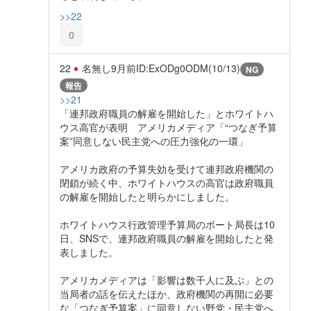
>>22
0
22
名無し
9月前
ID:ExODg0ODM(10/13)
NG
報告
>>21
「連邦政府職員の解雇を開始した」とホワイトハ
ウス高官が表明 アメリカメディア「“つなぎ予算
案”同意しない民主党への圧力強化の一環」
アメリカ政府の予算失効を受けて連邦政府機関の
閉鎖が続く中、ホワイトハウスの高官は政府職員
の解雇を開始したと明らかにしました。
ホワイトハウス行政管理予算局のボート局長は10
日、SNSで、連邦政府職員の解雇を開始したと発
表しました。
アメリカメディアは「影響は数千人に及ぶ」との
当局者の話を伝えたほか、政府機関の再開に必要
な「つなぎ予算案」に同意しない野党・民主党へ