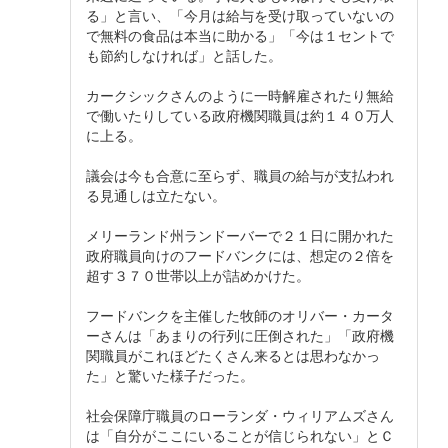
る」と言い、「今月は給与を受け取っていないの
で無料の食品は本当に助かる」「今は１セントで
も節約しなければ」と話した。
カークシックさんのように一時解雇されたり無給
で働いたりしている政府機関職員は約１４０万人
に上る。
議会は今も合意に至らず、職員の給与が支払われ
る見通しは立たない。
メリーランド州ランドーバーで２１日に開かれた
政府職員向けのフードバンクには、想定の２倍を
超す３７０世帯以上が詰めかけた。
フードバンクを主催した牧師のオリバー・カータ
ーさんは「あまりの行列に圧倒された」「政府機
関職員がこれほどたくさん来るとは思わなかっ
た」と驚いた様子だった。
社会保障庁職員のローランダ・ウィリアムズさん
は「自分がここにいることが信じられない」とＣ