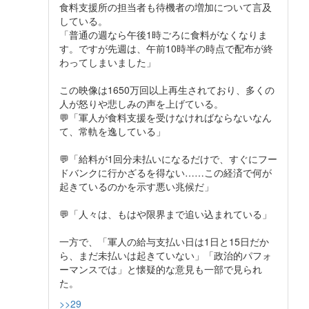
食料支援所の担当者も待機者の増加について言及
している。
「普通の週なら午後1時ごろに食料がなくなりま
す。ですが先週は、午前10時半の時点で配布が終
わってしまいました」
この映像は1650万回以上再生されており、多くの
人が怒りや悲しみの声を上げている。
💬「軍人が食料支援を受けなければならないなん
て、常軌を逸している」
💬「給料が1回分未払いになるだけで、すぐにフー
ドバンクに行かざるを得ない……この経済で何が
起きているのかを示す悪い兆候だ」
💬「人々は、もはや限界まで追い込まれている」
一方で、「軍人の給与支払い日は1日と15日だか
ら、まだ未払いは起きていない」「政治的パフォ
ーマンスでは」と懐疑的な意見も一部で見られ
た。
>>29