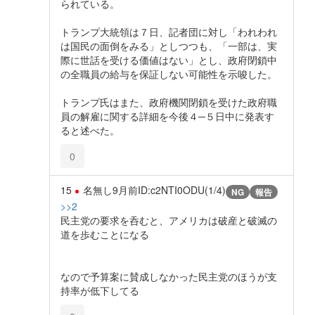
られている。
トランプ大統領は７日、記者団に対し「われわれ
は国民の面倒をみる」としつつも、「一部は、実
際に世話を受ける価値はない」とし、政府閉鎖中
の全職員の給与を保証しない可能性を示唆した。
トランプ氏はまた、政府機関閉鎖を受けた政府職
員の解雇に関する詳細を今後４─５日中に発表す
ると述べた。
0
15
名無し
9月前
ID:c2NTI0ODU(1/4)
NG
報告
>>2
民主党の要求を呑むと、アメリカは破産と破滅の
道を歩むことになる
なので予算案に賛成しなかった民主党のほうが支
持率が低下してる