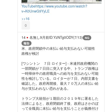
YouTube
https://www.youtube.com/watch?
v=K0UnwG9YyLE
>>16
0
14
名無し
9月前
ID:YzNTg0ODY(7/13)
NG
報告
米、政府閉鎖中の未払い給与支払わない可能性
政権が検討
[ワシントン ７日 ロイター] - 米連邦政府機関の
一部閉鎖が７日目に突入する中、トランプ政権は
一時帰休中の政府職員への給与を支払わない可能
性を検討している。ロイターが７日、内部文書を
確認した。政府再開後、最大７０万人の未払い給
与が支払われない恐れがある。
トランプ大統領が１期目の２０１９年に署名した
法律によると、政府閉鎖終了後、政府はさかのぼ
って全職員に未払い給与を支払うことが義務付け