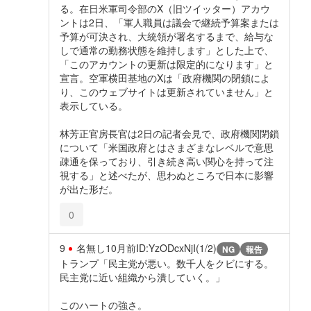
る。在日米軍司令部のX（旧ツイッター）アカウ
ントは2日、「軍人職員は議会で継続予算案または
予算が可決され、大統領が署名するまで、給与な
しで通常の勤務状態を維持します」とした上で、
「このアカウントの更新は限定的になります」と
宣言。空軍横田基地のXは「政府機関の閉鎖によ
り、このウェブサイトは更新されていません」と
表示している。
林芳正官房長官は2日の記者会見で、政府機関閉鎖
について「米国政府とはさまざまなレベルで意思
疎通を保っており、引き続き高い関心を持って注
視する」と述べたが、思わぬところで日本に影響
が出た形だ。
0
9
名無し
10月前
ID:YzODcxNjI(1/2)
NG
報告
トランプ「民主党が悪い。数千人をクビにする。
民主党に近い組織から潰していく。」
このハートの強さ。