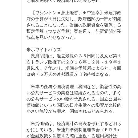
【ワシントン＝淵上隆悠、田中宏幸】米連邦政
府の予算が１日に失効し、政府機関の一部が閉鎖
されることになった。当面の政府資金を確保する
暫定予算（つなぎ予算）案を巡り、与野党間で妥
協点を見いだせなかった。
米ホワイトハウス
政府閉鎖は、過去最長の３５日間に及んだ第１
次トランプ政権下の２０１８年１２月～１９年１
月以来、７年ぶり。米議会予算局によると、今回
は約７５万人の連邦職員が自宅待機になる。
米軍の任務や国境管理、税関など、緊急性の高
い公共サービスの業務は継続されるものの、多く
の公共サービスの中断が予想される。国立公園や
博物館といった国民の日常生活への影響が比較的
小さい施設から順次、閉鎖されるとみられる。
米労働省は、経済統計の発表を停止すると明ら
かにしている。米連邦準備制度理事会（ＦＲＢ）
が金融政策を決定する際に重視する雇用統計は、