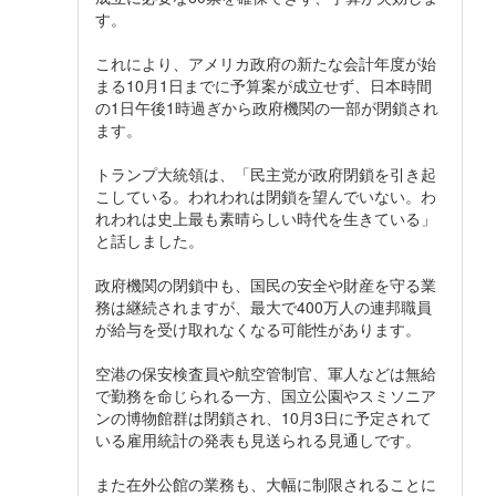
す。
これにより、アメリカ政府の新たな会計年度が始
まる10月1日までに予算案が成立せず、日本時間
の1日午後1時過ぎから政府機関の一部が閉鎖され
ます。
トランプ大統領は、「民主党が政府閉鎖を引き起
こしている。われわれは閉鎖を望んでいない。わ
れわれは史上最も素晴らしい時代を生きている」
と話しました。
政府機関の閉鎖中も、国民の安全や財産を守る業
務は継続されますが、最大で400万人の連邦職員
が給与を受け取れなくなる可能性があります。
空港の保安検査員や航空管制官、軍人などは無給
で勤務を命じられる一方、国立公園やスミソニア
ンの博物館群は閉鎖され、10月3日に予定されて
いる雇用統計の発表も見送られる見通しです。
また在外公館の業務も、大幅に制限されることに