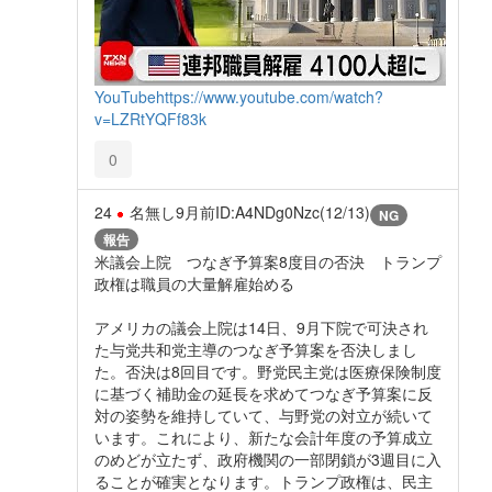
YouTube
https://www.youtube.com/watch?
v=LZRtYQFf83k
0
24
名無し
9月前
ID:A4NDg0Nzc(12/13)
NG
報告
米議会上院 つなぎ予算案8度目の否決 トランプ
政権は職員の大量解雇始める
アメリカの議会上院は14日、9月下院で可決され
た与党共和党主導のつなぎ予算案を否決しまし
た。否決は8回目です。野党民主党は医療保険制度
に基づく補助金の延長を求めてつなぎ予算案に反
対の姿勢を維持していて、与野党の対立が続いて
います。これにより、新たな会計年度の予算成立
のめどが立たず、政府機関の一部閉鎖が3週目に入
ることが確実となります。トランプ政権は、民主