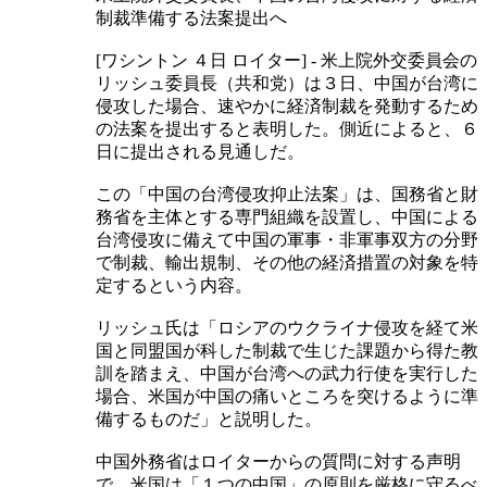
制裁準備する法案提出へ
[ワシントン ４日 ロイター] - 米上院外交委員会の
リッシュ委員長（共和党）は３日、中国が台湾に
侵攻した場合、速やかに経済制裁を発動するため
の法案を提出すると表明した。側近によると、６
日に提出される見通しだ。
この「中国の台湾侵攻抑止法案」は、国務省と財
務省を主体とする専門組織を設置し、中国による
台湾侵攻に備えて中国の軍事・非軍事双方の分野
で制裁、輸出規制、その他の経済措置の対象を特
定するという内容。
リッシュ氏は「ロシアのウクライナ侵攻を経て米
国と同盟国が科した制裁で生じた課題から得た教
訓を踏まえ、中国が台湾への武力行使を実行した
場合、米国が中国の痛いところを突けるように準
備するものだ」と説明した。
中国外務省はロイターからの質問に対する声明
で、米国は「１つの中国」の原則を厳格に守るべ