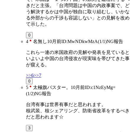
きだと主張。「台湾問題は中国の内政事案で、ど
う解決するかは中国が独自に取り組むし、いかな
る外部からの干渉も容認しない」との見解を改め
て示した。
0
4
名無し
10月前
ID:MwNDkwMzA(1/1)
NG
報告
これら一連の米国政府の見解や発表を見ていると
いよいよ中国の台湾侵攻が現実味を帯びてきた事
が窺える。
>>6
>>7
0
5
太極旗バスター。
10月前
ID:c1NzEyMg=
(1/2)
NG
報告
台湾有事は世界有事だと思われます。
核武装、核シェアリング、防衛省改革をするべき
だと思われます☆
3