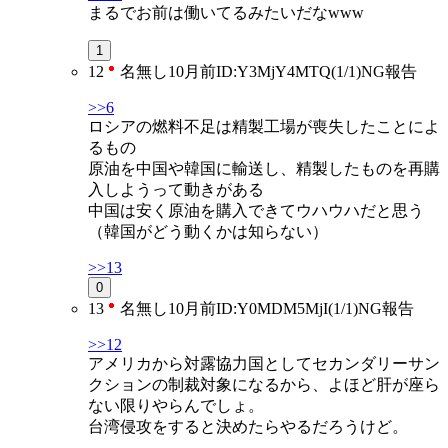
まるでお前は働いてるみたいだなwww
1
12
名無し
10月前
ID:Y3MjY4MTQ(1/1)
NG
報告
>>6
ロシアの燃料不足は精製工場が喪失したことによ
るもの
原油を中国や韓国に輸送し、精製したものを再購
入しようって動きがある
中国は安く原油を購入できてウハウハだと思う
（韓国がどう動くかは知らない）
>>13
0
13
名無し
10月前
ID:Y0MDM5MjI(1/1)
NG
報告
>>12
アメリカから対露協力国としてセカンダリーサン
クションの制裁対象になるから、よほど肝が座ら
ない限りやらんでしょ。
台湾侵攻をすると決めたらやるだろうけど。