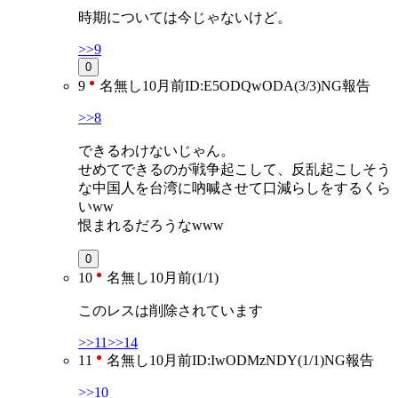
時期については今じゃないけど。
>>9
0
9
名無し
10月前
ID:E5ODQwODA(3/3)
NG
報告
>>8
できるわけないじゃん。
せめてできるのが戦争起こして、反乱起こしそう
な中国人を台湾に吶喊させて口減らしをするくら
いww
恨まれるだろうなwww
0
10
名無し
10月前
(1/1)
このレスは削除されています
>>11
>>14
11
名無し
10月前
ID:IwODMzNDY(1/1)
NG
報告
>>10