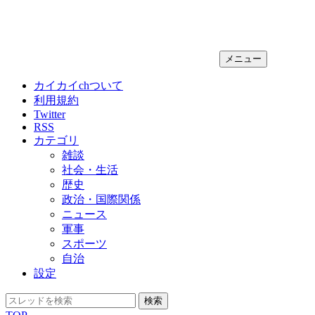
メニュー
カイカイchついて
利用規約
Twitter
RSS
カテゴリ
雑談
社会・生活
歴史
政治・国際関係
ニュース
軍事
スポーツ
自治
設定