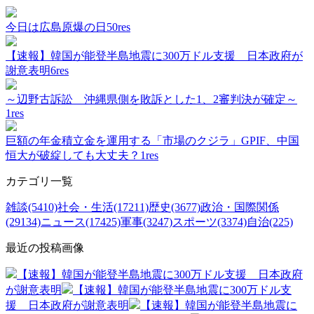
今日は広島原爆の日
50res
【速報】韓国が能登半島地震に300万ドル支援 日本政府が
謝意表明
6res
～辺野古訴訟 沖縄県側を敗訴とした1、2審判決が確定～
1res
巨額の年金積立金を運用する「市場のクジラ」GPIF、中国
恒大が破綻しても大丈夫？
1res
カテゴリ一覧
雑談(5410)
社会・生活(17211)
歴史(3677)
政治・国際関係
(29134)
ニュース(17425)
軍事(3247)
スポーツ(3374)
自治(225)
最近の投稿画像
【速報】韓国が能登半島地震に300万ドル支援 日本政府
が謝意表明
【速報】韓国が能登半島地震に300万ドル支
援 日本政府が謝意表明
【速報】韓国が能登半島地震に