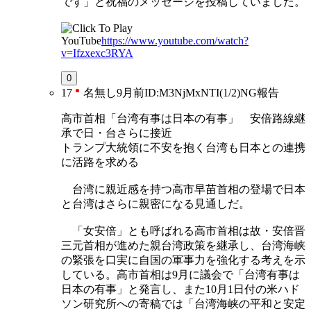
です」と祝福のメッセージを投稿していました。
YouTube
https://www.youtube.com/watch?
v=Ifzxexc3RYA
0
17
名無し
9月前
ID:M3NjMxNTI(1/2)
NG
報告
高市首相「台湾有事は日本の有事」 安倍路線継
承で日・台さらに接近
トランプ大統領に不安を抱く台湾も日本との連携
に活路を求める
台湾に親近感を持つ高市早苗首相の登場で日本
と台湾はさらに親密になる見通しだ。
「女安倍」とも呼ばれる高市首相は故・安倍晋
三元首相が進めた親台湾政策を継承し、台湾海峡
の緊張を口実に自国の軍事力を強化する考えを示
している。高市首相は9月に議会で「台湾有事は
日本の有事」と発言し、また10月1日付の米ハド
ソン研究所への寄稿では「台湾海峡の平和と安定