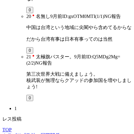
0
20
名無し
9月前
ID:gxOTM0MTI(1/1)
NG
報告
中国は台湾という地域に尖閣やら含めてるからな
だから台湾有事は日本有事ってのは当然
0
21
太極旗バスター。
9月前
ID:Q5MDg2Mg=
(2/2)
NG
報告
第三次世界大戦に備えましょう。
核武装が無理ならクアッドの参加国を増やしまし
ょう!
0
1
レス投稿
TOP