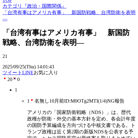
TOP
カテゴリ『政治・国際関係』
「台湾有事はアメリカ有事」 新国防戦略、台湾防衛を表明
―
「台湾有事はアメリカ有事」 新国防
戦略、台湾防衛を表明―
21
2025/09/25(Thu) 14:01:43
ツイート
LINE
お気に入り
20
0
1
1
名無し
10月前
ID:M0OTg2MTI(1/4)
NG
報告
アメリカの「国家防衛戦略（NDS）」は、歴代
政権が防衛・外交の基本方針を定め、各会計年度
の国防予算編成を方向づける中核文書である。ト
ランプ政権は近く第2期の新版NDSを公表する予