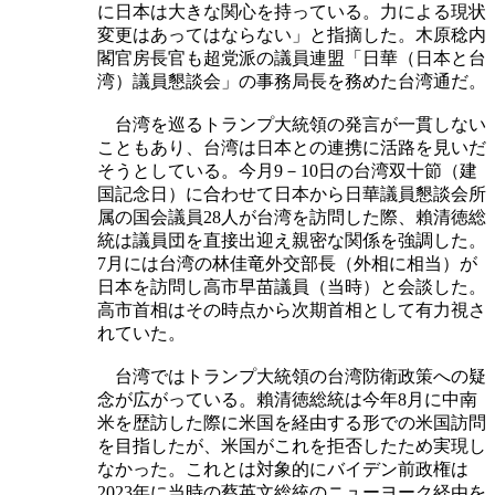
に日本は大きな関心を持っている。力による現状
変更はあってはならない」と指摘した。木原稔内
閣官房長官も超党派の議員連盟「日華（日本と台
湾）議員懇談会」の事務局長を務めた台湾通だ。
台湾を巡るトランプ大統領の発言が一貫しない
こともあり、台湾は日本との連携に活路を見いだ
そうとしている。今月9－10日の台湾双十節（建
国記念日）に合わせて日本から日華議員懇談会所
属の国会議員28人が台湾を訪問した際、賴清徳総
統は議員団を直接出迎え親密な関係を強調した。
7月には台湾の林佳竜外交部長（外相に相当）が
日本を訪問し高市早苗議員（当時）と会談した。
高市首相はその時点から次期首相として有力視さ
れていた。
台湾ではトランプ大統領の台湾防衛政策への疑
念が広がっている。賴清徳総統は今年8月に中南
米を歴訪した際に米国を経由する形での米国訪問
を目指したが、米国がこれを拒否したため実現し
なかった。これとは対象的にバイデン前政権は
2023年に当時の蔡英文総統のニューヨーク経由を