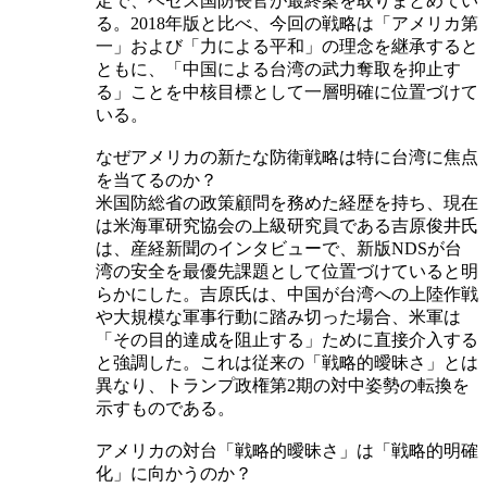
定で、ヘセス国防長官が最終案を取りまとめてい
る。2018年版と比べ、今回の戦略は「アメリカ第
一」および「力による平和」の理念を継承すると
ともに、「中国による台湾の武力奪取を抑止す
る」ことを中核目標として一層明確に位置づけて
いる。
なぜアメリカの新たな防衛戦略は特に台湾に焦点
を当てるのか？
米国防総省の政策顧問を務めた経歴を持ち、現在
は米海軍研究協会の上級研究員である吉原俊井氏
は、産経新聞のインタビューで、新版NDSが台
湾の安全を最優先課題として位置づけていると明
らかにした。吉原氏は、中国が台湾への上陸作戦
や大規模な軍事行動に踏み切った場合、米軍は
「その目的達成を阻止する」ために直接介入する
と強調した。これは従来の「戦略的曖昧さ」とは
異なり、トランプ政権第2期の対中姿勢の転換を
示すものである。
アメリカの対台「戦略的曖昧さ」は「戦略的明確
化」に向かうのか？