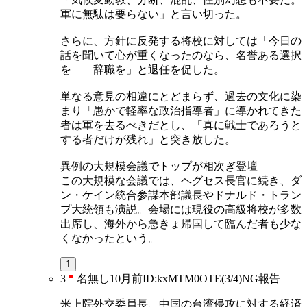
軍に無駄は要らない」と言い切った。
さらに、方針に反発する将校に対しては「今日の
話を聞いて心が重くなったのなら、名誉ある選択
を——辞職を」と退任を促した。
単なる意見の相違にとどまらず、過去の文化に染
まり「愚かで軽率な政治指導者」に導かれてきた
者は軍を去るべきだとし、「真に戦士であろうと
する者だけが残れ」と突き放した。
異例の大規模会議でトップが相次ぎ登壇
この大規模な会議では、ヘグセス長官に続き、ダ
ン・ケイン統合参謀本部議長やドナルド・トラン
プ大統領も演説。会場には現役の高級将校が多数
出席し、海外から急きょ帰国して臨んだ者も少な
くなかったという。
1
3
名無し
10月前
ID:kxMTM0OTE(3/4)
NG
報告
米上院外交委員長、中国の台湾侵攻に対する経済