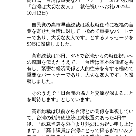
高市氏「台湾は重要なパートナー」 SNSへ投稿
「台湾は大切な友人」 就任祝いへお礼(2025年
10月13日)
自民党の高市早苗総裁は総裁就任時に祝福の言
葉を寄せた台湾に対して「極めて重要なパートナ
ーであり、大切な友人です」とするメッセージを
SNSに投稿しました。
高市総裁は13日、SNSで台湾からの就任祝いへ
の感謝を伝えたうえで、「台湾は基本的価値を共
有し、緊密な経済関係と人的往来を有する極めて
重要なパートナーであり、大切な友人です」と投
稿しました。
そのうえで「日台間の協力と交流が深まること
を期待します」としています。
高市総裁は以前から台湾との関係を重視してい
て、台湾の頼清徳総統は総裁選のあった4日午
後、「総裁当選を衷心より熱烈にお祝い申し上げ
ます」「高市議員は台湾にとって揺るぎない友人