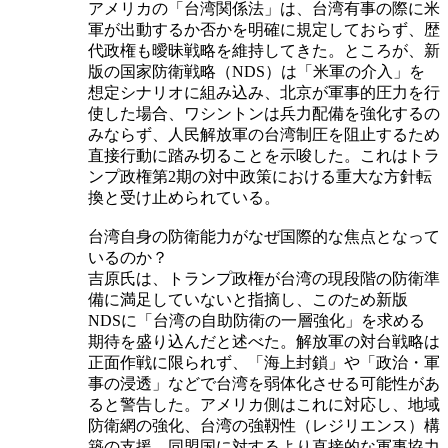
アメリカの「台湾関係法」は、台湾有事の際に米
軍が出動するか否かを明確に規定しておらず、歴
代政権も曖昧戦略を維持してきた。ところが、新
版の国家防衛戦略（NDS）は「米軍の介入」を
想定シナリオに組み込み、北京が軍事的圧力を行
使した場合、ワシントンは兵力配備を強化するの
みならず、人民解放軍の台湾制圧を阻止するため
直接行動に踏み切ることを示唆した。これはトラ
ンプ政権第2期の対中政策における重大な方針転
換と受け止められている。
台湾自身の防衛能力がなぜ国際的な焦点となって
いるのか？
吉原氏は、トランプ政権が台湾の現段階の防衛準
備に満足していないと指摘し、このため新版
NDSに「台湾の自助防衛の一層強化」を求める
期待を盛り込んだと述べた。解放軍の対台戦略は
正面作戦に限られず、「海上封鎖」や「政治・軍
事の浸透」などで台湾を弱体化させる可能性があ
ると警告した。アメリカ側はこれに対応し、地域
防衛網の強化、台湾の強靱性（レジリエンス）構
築の支援、同盟国に対するより直接的な軍事協力