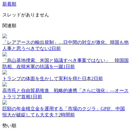
新着順
スレッドがありません
関連順
「レアアースの輸出規制」…日中間の対立が激化、韓国も他
人事と思うべきでない
2日前
「烏山基地捜索、米国と協議すべき事案ではない」 韓国国
防相、在韓米軍の抗議を一蹴
1日前
トランプの体面を生かして実利を得た日本
2日前
高市氏と自由貿易推進 戦略的連携「さらに強化」―オース
トラリア首相
1日前
巨額の年金積立金を運用する「市場のクジラ」GPIF、中国
恒大が破綻しても大丈夫？
2時間前
勢い順