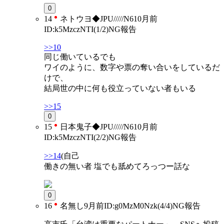
0
14
ネトウヨ◆JPU/////N6
10月前
ID:k5MzczNTI(1/2)
NG
報告
>>10
同じ働いているでも
ワイのように、数字や票の奪い合いをしているだ
けで、
結局世の中に何も役立っていない者もいる
>>15
0
15
日本鬼子◆JPU/////N6
10月前
ID:k5MzczNTI(2/2)
NG
報告
>>14
(自己
働きの無い者 塩でも舐めてろっつー話な
0
16
名無し
9月前
ID:g0MzM0Nzk(4/4)
NG
報告