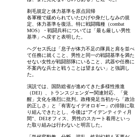
剃毛規定と体力基準を原点回帰
各軍種で緩められていたひげや身だしなみの規
定、体力基準を復活。特に戦闘職種（combat
MOS）・戦闘兵科については「最も厳しい男性
基準」へ戻すと表明した。
ヘグセス氏は「息子が体力不足の隊員と肩を並べ
て任務に就くこと、男性と同一の戦闘基準を満た
せない女性が戦闘部隊にいること、武器や任務に
不案内な兵士と戦うことは望まない」と強調し
た。
演説では、国防総省が進めてきた多様性推進
（DEI）、トランスジェンダー関連対応、「覚
醒」文化を痛烈に批判。政権発足当初から「政治
的正しさ」と「有害なイデオロギー」の排除に取
り組んできたとし、今後は“アイデンティティ月
間”、DEIオフィス、男性のスカート着用といっ
た取り組みは行わないと明言した。
「気候変動教、分断、混乱、性別幻想も不要だ。