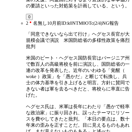
の要請といった対処策を計画している、という。
0
2
名無し
10月前
ID:k0NTM0OTc(2/4)
NG
報告
「同意できないなら出て行け」ヘグセス長官が大
規模会議で演説 米国防総省の多様性政策を痛烈
批判
米国のピート・ヘグセス国防長官はバージニア州
で数百人の高級将校を前に演説し、国防総省の一
連の改革を発表した。近年のいわゆる「覚醒（
woke ）政策」を「愚かだ」と断じて転換し、兵
士の体力基準を引き上げると明言。方針に賛同で
きない者は軍を去るべきだと、将校らに率直に告
げた。
ヘグセス氏は、米軍は長年にわたり「愚かで軽率
な政治家」に振り回され、誤ったテーマにリソー
スを費やしてきたと批判。「本日の要点は、数十
年来の歪みを正すことだ。目に見えるものもあれ
ば、まだ見えないものもある」と述べた。