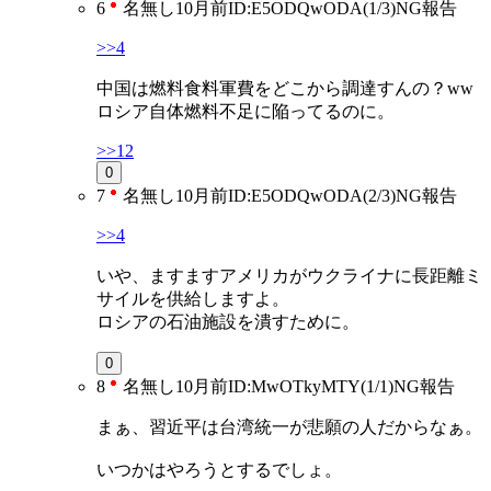
6
名無し
10月前
ID:E5ODQwODA(1/3)
NG
報告
>>4
中国は燃料食料軍費をどこから調達すんの？ww
ロシア自体燃料不足に陥ってるのに。
>>12
0
7
名無し
10月前
ID:E5ODQwODA(2/3)
NG
報告
>>4
いや、ますますアメリカがウクライナに長距離ミ
サイルを供給しますよ。
ロシアの石油施設を潰すために。
0
8
名無し
10月前
ID:MwOTkyMTY(1/1)
NG
報告
まぁ、習近平は台湾統一が悲願の人だからなぁ。
いつかはやろうとするでしょ。