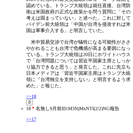
認めている。トランプ大統領は就任直後、台湾防
衛は米国政府の正式な政策かを問う質問に「その
考えは固まっていない」と述べた。これに対して
バイデン前大統領は「中国が台湾を侵攻すれば米
国は軍事介入する」と明言していた。
米中貿易交渉で台湾が犠牲になる可能性がささ
やかれることも台湾で危機感が高まる要因になっ
ている。トランプ大統領は20日にホワイトハウス
で「台湾問題については習近平国家主席としっか
り協力できると思う」と発言した。これに先立ち
日本メディアは「習近平国家主席はトランプ大統
領に『台湾独立を支持しない』と明言するよう求
めた」と報じた。
>>18
0
18
名無し
9月前
ID:M3NjMxNTI(2/2)
NG
報告
>>17