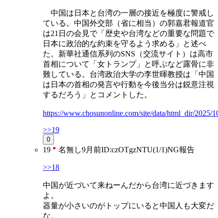
中国は日本と台湾の一層の接近を極度に警戒し
ている。中国外交部（省に相当）の郭嘉君報道官
は21日の会見で「歴史や台湾などの重要な問題で
日本に政治的な約束を守るよう求める」と述べ
た。新華社通信系列のSNS（交流サイト）は高市
首相について「女トランプ」と呼ぶなど露骨に非
難している。台湾政治大学の李世暉教授は「中国
は日本の首相の発言や行動を今後当分は鋭意注視
するだろう」とコメントした。
https://www.chosunonline.com/site/data/html_dir/2025
>>19
0
19
名無し
9月前
ID:czOTgzNTU(1/1)
NG
報告
>>18
中国が近づいて来ねーんだから台湾に近づきます
よ。
器量が小さいのがトップにいると中国人も大変だ
な。