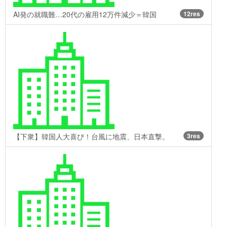
AI発の就職難…20代の雇用12万件減少＝韓国
12res
【下衆】韓国人大喜び！台風に地震、日本直撃。
3res