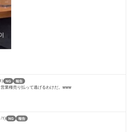
1)
NG
報告
営業権売り払って逃げるわけだ。www
1/1)
NG
報告