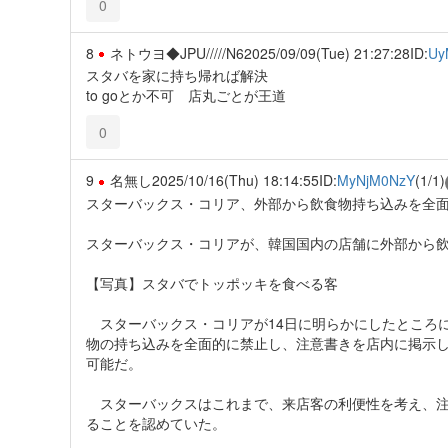
0
8
ネトウヨ◆JPU/////N6
2025/09/09(Tue) 21:27:28
ID:
Uy
スタバを家に持ち帰れば解決
to goとか不可 店丸ごとが王道
0
9
名無し
2025/10/16(Thu) 18:14:55
ID:
MyNjM0NzY
(1/1)
スターバックス・コリア、外部から飲食物持ち込みを全
スターバックス・コリアが、韓国国内の店舗に外部から
【写真】スタバでトッポッキを食べる客
スターバックス・コリアが14日に明らかにしたところに
物の持ち込みを全面的に禁止し、注意書きを店内に掲示
可能だ。
スターバックスはこれまで、来店客の利便性を考え、注
ることを認めていた。