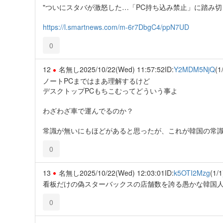
"ついにスタバが激怒した…「PC持ち込み禁止」に踏み切
https://l.smartnews.com/m-6r7DbgC4/ppN7UD
0
12
名無し
2025/10/22(Wed) 11:57:52
ID:
Y2MDM5NjQ
(1
ノートPCまではまあ理解するけど
デスクトップPCもちこむってどういう事よ
わざわざ車で運んでるのか？
常識が無いにもほどがあると思ったが、これが韓国の常
0
13
名無し
2025/10/22(Wed) 12:03:01
ID:
k5OTI2Mzg
(1/1
看板だけの偽スターバックスの店舗数を誇る愚かな韓国
0