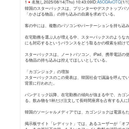
1
名無し
2025/08/14(Thu) 10:43:09
ID:
A5ODAxOTQ
(1/1
韓国のスターバックスは、プリンターやデスクトップパ
「かさばる物品」の持ち込みの自粛を求めている。
客の中には、複数のパソコンやパーテーションを持ち込
在宅勤務を選ぶ人が増える中、スターバックスのような
にも対応するというバランスをどう取るかの模索を続け
スターバックスは、ノートパソコン、iPad、携帯電話
る物品の持ち込みは控えてほしいとしている。
「カゴンジョク」の増加
スターバックスのこの発表は、韓国社会で議論を呼んで
背景に行われた。
パンデミック以降、在宅勤務の傾向が強まる中で、カゴ
る。飲み物を1杯だけ注文して長時間座席を占有する人に
韓国のソーシャルメディアでは、カゴンジョクは電源も
掲示板サイト「レディット」では、あるユーザーが「オ
も、あの並以下の甘ったるいカフェイン飲料の値段でオ