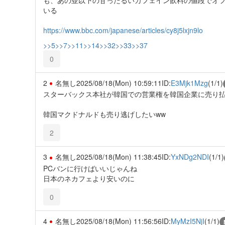
いる
https://www.bbc.com/japanese/articles/cy8j5lxjn9lo
>>5
>>7
>>11
>>14
>>32
>>33
>>37
0
2
名無し
2025/08/18(Mon) 10:59:11
ID:
E3Mjk1Mzg
(1/1)
スターバックス本社が韓国での営業権を韓国企業に売り
韓国マクドナルドも売り逃げしたいww
2
3
名無し
2025/08/18(Mon) 11:38:45
ID:
YxNDg2NDI
(1/1)
PCバンに行けばいいじゃんね
日本のネカフェより安いのに
0
4
名無し
2025/08/18(Mon) 11:56:56
ID:
MyMzI5NjI
(1/1)