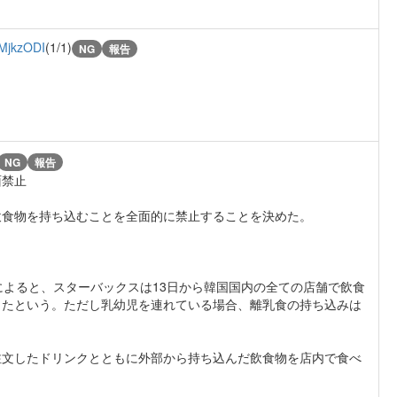
MjkzODI
(1/1)
NG
報告
NG
報告
面禁止
飲食物を持ち込むことを全面的に禁止することを決めた。
よると、スターバックスは13日から韓国国内の全ての店舗で飲食
したという。ただし乳幼児を連れている場合、離乳食の持ち込みは
文したドリンクとともに外部から持ち込んだ飲食物を店内で食べ