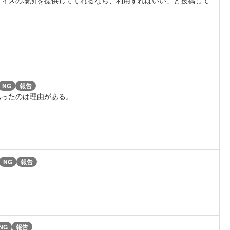
NG
報告
払ったのは理由がある。
NG
報告
NG
報告