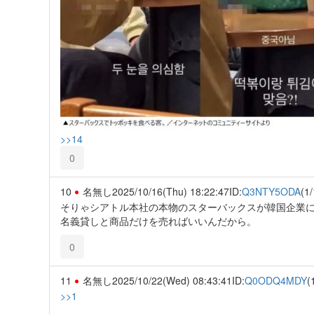
>>14
0
10
名無し
2025/10/16(Thu) 18:22:47
ID:
Q3NTY5ODA
(1/
そりゃシアトル本社の本物のスターバックスが韓国企業に
名義貸しと商品だけを売ればいいんだから。
0
11
名無し
2025/10/22(Wed) 08:43:41
ID:
Q0ODQ4MDY
(
>>1