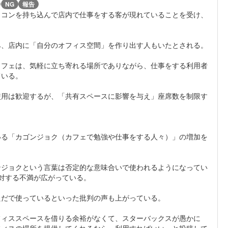
)
NG
報告
ソコンを持ち込んで店内で仕事をする客が現れていることを受け、
み、店内に「自分のオフィス空間」を作り出す人もいたとされる。
カフェは、気軽に立ち寄れる場所でありながら、仕事をする利用者
ている。
の使用は歓迎するが、「共有スペースに影響を与え」座席数を制限す
いる「カゴンジョク（カフェで勉強や仕事をする人々）」の増加を
ンジョクという言葉は否定的な意味合いで使われるようになってい
対する不満が広がっている。
ただで使っているといった批判の声も上がっている。
フィススペースを借りる余裕がなくて、スターバックスが愚かに
フィスの場所を提供してくれるなら、利用すればいい」と投稿して