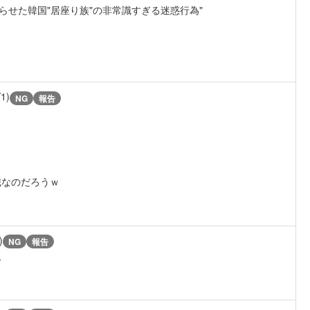
らせた韓国"居座り族"の非常識すぎる迷惑行為"
/1)
NG
報告
識なのだろうｗ
)
NG
報告
人