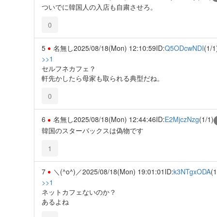
ついでに韓国人の入店も自粛させろ。
0
5
名無し
2025/08/18(Mon) 12:10:59
ID:
Q5ODcwNDI
(1/1
>>1
セルフネカフェ？
軒先かしたら母家も取られる典型だね。
0
6
名無し
2025/08/18(Mon) 12:44:46
ID:
E2MjczNzg
(1/1)
韓国のスターバックスは偽物です
1
7
＼(^o^)／
2025/08/18(Mon) 19:01:01
ID:
k3NTgxODA
(1
>>1
ネットカフェないのか？
あるよね