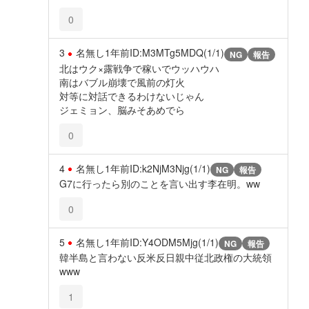
0
3
名無し
1年前
ID:M3MTg5MDQ(1/1)
NG
報告
北はウク×露戦争で稼いでウッハウハ
南はバブル崩壊で風前の灯火
対等に対話できるわけないじゃん
ジェミョン、脳みそあめでら
0
4
名無し
1年前
ID:k2NjM3Njg(1/1)
NG
報告
G7に行ったら別のことを言い出す李在明。ww
0
5
名無し
1年前
ID:Y4ODM5Mjg(1/1)
NG
報告
韓半島と言わない反米反日親中従北政権の大統領
www
1