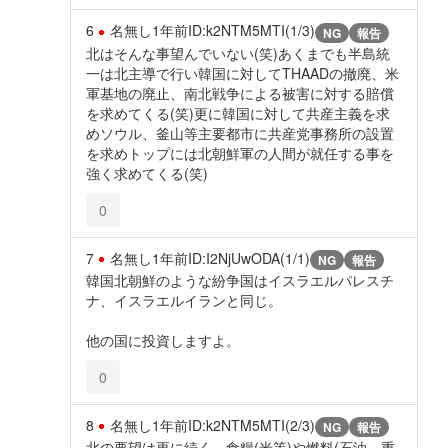
6
名無し
1年前
ID:k2NTM5MTI(1/3)
NG
報告
北はそんな事望んでいない(笑)あくまでも半島統
一は北主導で行い韓国に対してTHAADの撤廃、米
軍基地の廃止、南北戦争による被害に対する賠償
を求めてくる(笑)更に韓国に対して共産主義を求
めソウル、釜山等主要都市に共産党事務所の設置
を求めトップには北朝鮮軍の人間が就任する事を
強く求めてくる(笑)
0
7
名無し
1年前
ID:I2NjUwODA(1/1)
NG
報告
韓国北朝鮮のような紛争国はイスラエルパレスチ
ナ、イスラエルイランと同じ。
他の国に投資しますよ。
0
8
名無し
1年前
ID:k2NTM5MTI(2/3)
NG
報告
北の要望は更に続く。食糧(米等)や燃料(石油、重