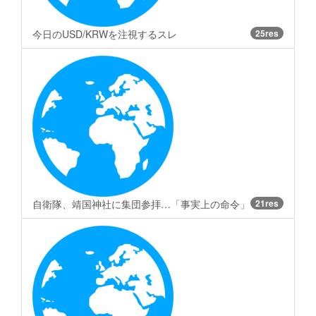
今日のUSD/KRWを注視するスレ
25res
自衛隊、靖国神社に集団参拝…「事実上の命令」
21res