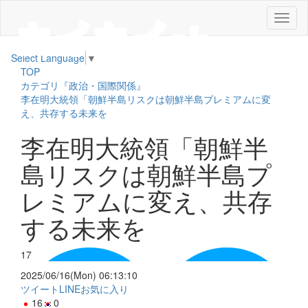
メ
ニ
ュ
Select Language
▼
ー
TOP
カテゴリ『政治・国際関係』
李在明大統領「朝鮮半島リスクは朝鮮半島プレミアムに変
え、共存する未来を
李在明大統領「朝鮮半
島リスクは朝鮮半島プ
レミアムに変え、共存
する未来を
17
2025/06/16(Mon) 06:13:10
ツイート
LINE
お気に入り
16
0