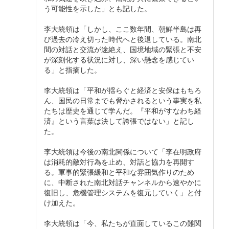
う可能性を示した」とも記した。
李大統領は「しかし、ここ数年間、朝鮮半島は再
び過去の冷え切った時代へと後退している。南北
間の対話と交流が途絶え、国境地域の緊張と不安
が深刻化する状況に対し、深い懸念を感じてい
る」と指摘した。
李大統領は「平和が揺らぐと経済と安保はもちろ
ん、国民の日常までも脅かされるという事実を私
たちは歴史を通じて学んだ。『平和がすなわち経
済』という言葉は決して誇張ではない」と記し
た。
李大統領は今後の南北関係について「李在明政府
は消耗的敵対行為を止め、対話と協力を再開す
る。軍事的緊張緩和と平和な雰囲気作りのため
に、中断された南北対話チャンネルから速やかに
復旧し、危機管理システムを復元していく」と付
け加えた。
李大統領は「今、私たちが直面しているこの難関