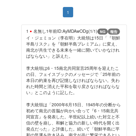
1
1
名無し
1年前
ID:AyMDAwODg(1/1)
NG
報告
イ・ジェミョン（李在明）大統領は15日「『朝鮮
半島リスク』を『朝鮮半島プレミアム』に変え、
南北が共生できる未来を一緒に開いていかなけれ
ばならない」と訴えた。
李大統領は6・15南北共同宣言25周年を迎えたこ
の日、フェイスブックのメッセージで「25年前の
本日の約束を再び記憶しなければならない。失わ
れた時間と消えた平和を取り戻さなければならな
い」とこのように記した。
李大統領は「2000年6月15日、1945年の分断から
初めて南北の首脳が向かい合って『6・15南北共
同宣言』を発表した。半世紀以上続いた対立と不
信の壁を崩し、和解と協力の新しい時代を開く出
発点だった」と評価した。続いて「朝鮮半島に平
和の気運を吹き込み、南北が共に繁栄できるとい