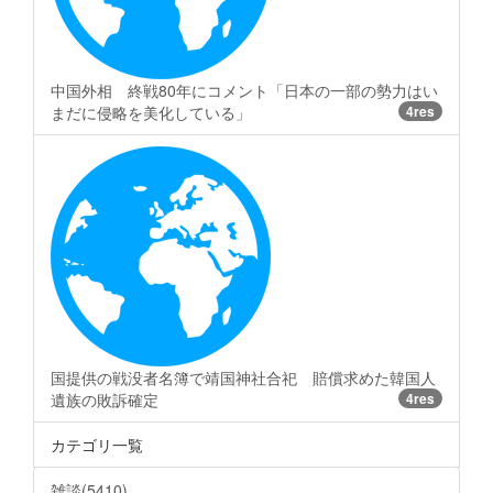
中国外相 終戦80年にコメント「日本の一部の勢力はい
まだに侵略を美化している」
4res
国提供の戦没者名簿で靖国神社合祀 賠償求めた韓国人
遺族の敗訴確定
4res
カテゴリ一覧
雑談(5410)