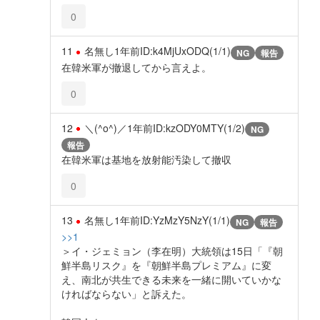
0
11
名無し
1年前
ID:k4MjUxODQ(1/1)
NG
報告
在韓米軍が撤退してから言えよ。
0
12
＼(^o^)／
1年前
ID:kzODY0MTY(1/2)
NG
報告
在韓米軍は基地を放射能汚染して撤収
0
13
名無し
1年前
ID:YzMzY5NzY(1/1)
NG
報告
>>1
＞イ・ジェミョン（李在明）大統領は15日「『朝
鮮半島リスク』を『朝鮮半島プレミアム』に変
え、南北が共生できる未来を一緒に開いていかな
ければならない」と訴えた。