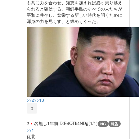
も共に力を合わせ、知恵を加えれば必ず乗り越え
られると確信する。朝鮮半島のすべての人たちが
平和に共存し、繁栄する新しい時代を開くために
渾身の力を尽くす」と締めくくった。
>>2
>>13
0
2
名無し
1年前
ID:E4OTk4NDg(1/1)
NG
報告
>>1
従北