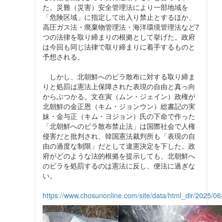
た。災難（災害）安全管理法により一部地域を
「危険区域」に指定して出入り禁止とするほか、
高圧ガス法・廃棄物管理法・海洋環境管理法など7
つの法律を取り締まりの根拠として挙げた。政府
は今回も同じ法律で取り締まりに着手するものと
予想される。
しかし、北朝鮮へのビラ散布に対する取り締ま
りと処罰は憲法上保障された表現の自由と真っ向
からぶつかる。文在寅（ムン・ジェイン）政権が
北朝鮮の金正恩（キム・ジョンウン）総書記の実
妹・金与正（キム・ヨジョン）氏の下命で作った
「北朝鮮へのビラ散布禁止法」は国際社会で人権
侵害だと批判され、韓国憲法裁判所も「表現の自
由の過度な制限」だとして違憲決定を下した。政
府がどのような法的根拠を提示しても、北朝鮮へ
のビラを処罰するのは憲法に反し、便法に過ぎな
い。
https://www.chosunonline.com/site/data/html_dir/2025/