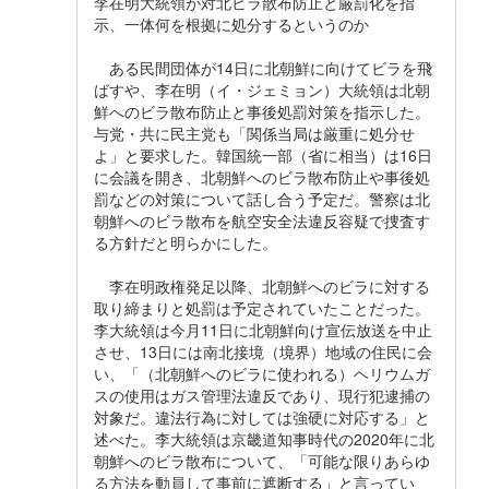
李在明大統領が対北ビラ散布防止と厳罰化を指
示、一体何を根拠に処分するというのか
ある民間団体が14日に北朝鮮に向けてビラを飛
ばすや、李在明（イ・ジェミョン）大統領は北朝
鮮へのビラ散布防止と事後処罰対策を指示した。
与党・共に民主党も「関係当局は厳重に処分せ
よ」と要求した。韓国統一部（省に相当）は16日
に会議を開き、北朝鮮へのビラ散布防止や事後処
罰などの対策について話し合う予定だ。警察は北
朝鮮へのビラ散布を航空安全法違反容疑で捜査す
る方針だと明らかにした。
李在明政権発足以降、北朝鮮へのビラに対する
取り締まりと処罰は予定されていたことだった。
李大統領は今月11日に北朝鮮向け宣伝放送を中止
させ、13日には南北接境（境界）地域の住民に会
い、「（北朝鮮へのビラに使われる）ヘリウムガ
スの使用はガス管理法違反であり、現行犯逮捕の
対象だ。違法行為に対しては強硬に対応する」と
述べた。李大統領は京畿道知事時代の2020年に北
朝鮮へのビラ散布について、「可能な限りあらゆ
る方法を動員して事前に遮断する」と言ってい