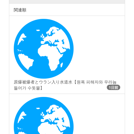
関連順
原爆被爆者とウラン入り水道水【원폭 피해자와 우라늄
들어가 수돗물】
1日前