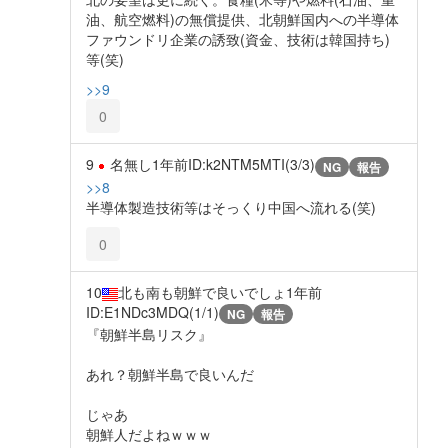
油、航空燃料)の無償提供、北朝鮮国内への半導体
ファウンドリ企業の誘致(資金、技術は韓国持ち)
等(笑)
>>9
0
9
名無し
1年前
ID:k2NTM5MTI(3/3)
NG
報告
>>8
半導体製造技術等はそっくり中国へ流れる(笑)
0
10
北も南も朝鮮で良いでしょ
1年前
ID:E1NDc3MDQ(1/1)
NG
報告
『朝鮮半島リスク』
あれ？朝鮮半島で良いんだ
じゃあ
朝鮮人だよねｗｗｗ