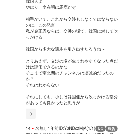
韓国人よ
やはり、李在明は馬鹿だぞ
相手がいて、これから交渉もしなくてはならない
のに、この発言
私が金正恩ならば、交渉の場で、韓国に対して吹
っかける
韓国から多大な譲歩を引き出すだろうね～
とりあえず、交渉の場が生まれやすくなった点だ
けは評価できるのかな
そこまで南北間のチャンネルは壊滅的だったの
か？
それはわからない
それにしても、少しは韓国側から吹っかける部分
があっても良かったと思うが
0
14
名無し
1年前
ID:Y0NDczMjA(1/1)
NG
報告