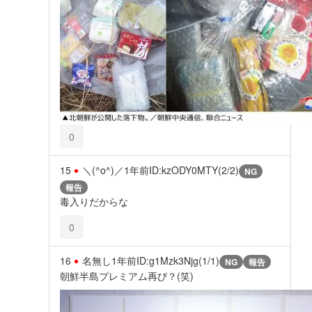
0
15
＼(^o^)／
1年前
ID:kzODY0MTY(2/2)
NG
報告
毒入りだからな
0
16
名無し
1年前
ID:g1Mzk3Njg(1/1)
NG
報告
朝鮮半島プレミアム再び？(笑)