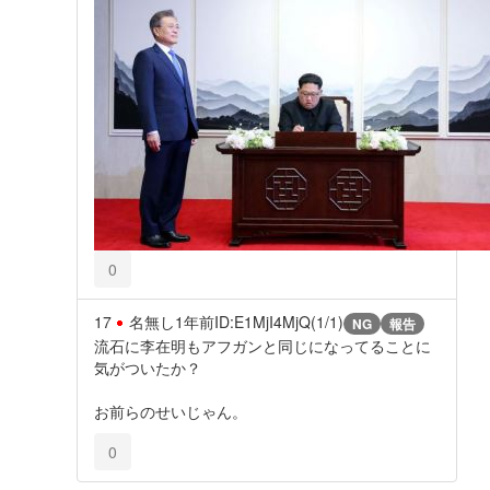
0
17
名無し
1年前
ID:E1MjI4MjQ(1/1)
NG
報告
流石に李在明もアフガンと同じになってることに
気がついたか？
お前らのせいじゃん。
0