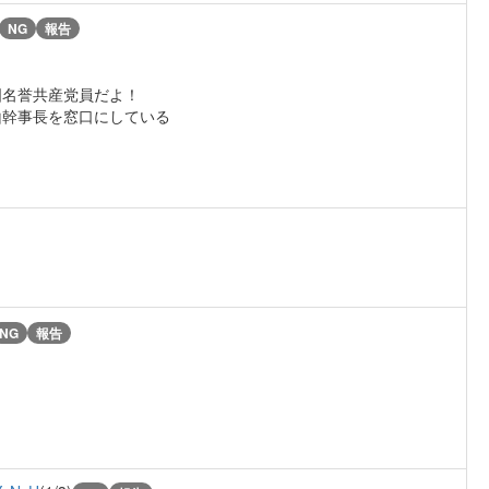
NG
報告
国名誉共産党員だよ！
山幹事長を窓口にしている
NG
報告