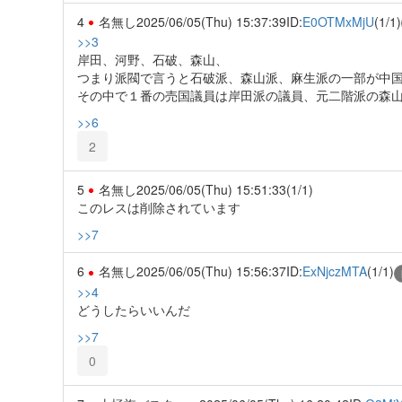
4
名無し
2025/06/05(Thu) 15:37:39
ID:
E0OTMxMjU
(1/1)
>>3
岸田、河野、石破、森山、
つまり派閥で言うと石破派、森山派、麻生派の一部が中
その中で１番の売国議員は岸田派の議員、元二階派の森
>>6
2
5
名無し
2025/06/05(Thu) 15:51:33
(1/1)
このレスは削除されています
>>7
6
名無し
2025/06/05(Thu) 15:56:37
ID:
ExNjczMTA
(1/1)
>>4
どうしたらいいんだ
>>7
0