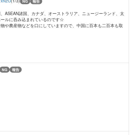
YxNzU
(1/3)
NG
報告
、ASEAN諸国、カナダ、オーストラリア、ニュージーランド、太
ホールに呑み込まれているのです☆
産物や農産物などを口にしていますので、中国に百本も二百本も取
NG
報告