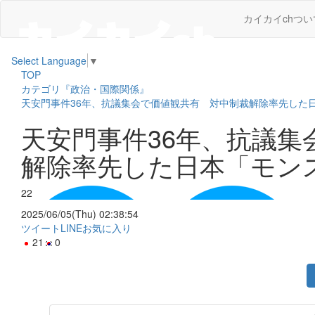
カイカイchつい
Select Language
▼
TOP
カテゴリ『政治・国際関係』
天安門事件36年、抗議集会で価値観共有 対中制裁解除率先した
天安門事件36年、抗議集
解除率先した日本「モン
22
2025/06/05(Thu) 02:38:54
ツイート
LINE
お気に入り
21
0