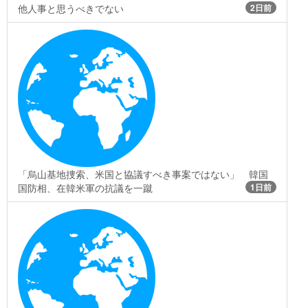
他人事と思うべきでない
2日前
「烏山基地捜索、米国と協議すべき事案ではない」 韓国
国防相、在韓米軍の抗議を一蹴
1日前