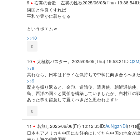
9
右翼の食欲 左翼の性欲
2025/06/05(Thu) 19:38:54
ID
隣国と仲良くすれば
平和で豊かに暮らせる
というポエムｗ
>>10
0
10
太極旗バスター。
2025/06/05(Thu) 19:53:31
ID:
Q3M
>>8
其れなら、日本はドライな気持ちで中韓に向き合うべき
>>9
歴史を振り返ると、金印、遣隋使、遣唐使、朝鮮通信使
島、西洋の国々と関係を構築していましたが、白村江の
あった事を留意して置くべきだと思われます✨️
0
11
名無し
2025/06/06(Fri) 10:12:35
ID:
A0NjgzNDI
(1/1)
日本もアメリカも中国に友好的にしてたら中国の地金が
南シナ海の侵略国家。