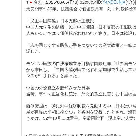
1
名無し
2025/06/05(Thu) 02:38:54
ID:
Y4NDE0NjA
(1/1)
天安門事件36年、抗議集会で価値観共有 対中制裁解除
「民主中国陣線」日本支部の王戴氏
中国人元学生の組織「民主中国陣線」日本支部の王戴氏
人もいる。やはり価値観がわれわれと違う。日本は歓迎
「志を同じくする民族が手をつないで共産党政権と一緒
調した。
モンゴル民族の自決権確立を目指す国際組織「世界南モ
から来日し、「中国大陸が民主化すれば周縁で生活して
ンスが生まれる」と語った。
中国の外交孤立を脱却させた日本
当時、事件を正当化し続け、外交的孤立に苦しむ中国の
西側諸国は一斉に対中経済制裁を発動する中、日本はい
展が世界の平和に役立つ」と各国を説得したとされ、海部
きかけ、92年10月には天皇、皇后両陛下（現上皇ご夫妻
3日夜に東京都内で開かれた天安門事件の抗議集会