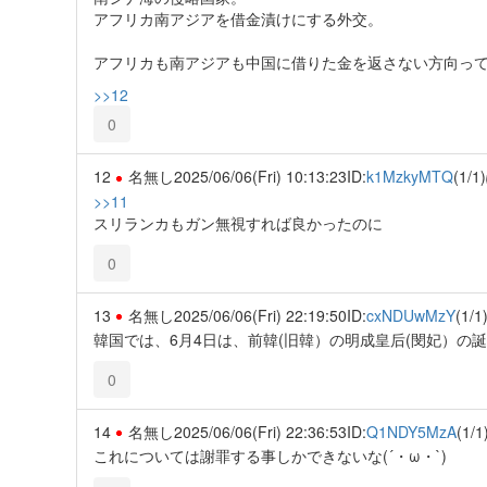
アフリカ南アジアを借金漬けにする外交。
アフリカも南アジアも中国に借りた金を返さない方向っ
>>12
0
12
名無し
2025/06/06(Fri) 10:13:23
ID:
k1MzkyMTQ
(1/1)
>>11
スリランカもガン無視すれば良かったのに
0
13
名無し
2025/06/06(Fri) 22:19:50
ID:
cxNDUwMzY
(1/1
韓国では、6月4日は、前韓(旧韓）の明成皇后(閔妃）の
0
14
名無し
2025/06/06(Fri) 22:36:53
ID:
Q1NDY5MzA
(1/1
これについては謝罪する事しかできないな(´・ω・`)