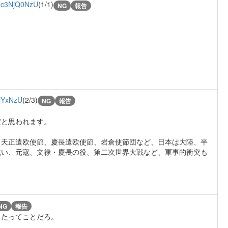
:
c3NjQ0NzU
(1/1)
NG
報告
jYxNzU
(2/3)
NG
報告
だと思われます。
、天正遣欧使節、慶長遣欧使節、岩倉使節団など、日本は大陸、半
戦い、元寇、文禄・慶長の役、第二次世界大戦など、軍事的衝突も
NG
報告
出たってことだろ。