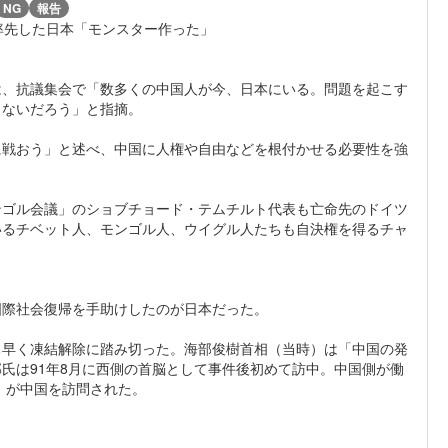
NG
報告
率先した日本「モンスター作った」
は、抗議集会で「数多くの中国人が今、日本にいる。問題を起こす
しないだろう」と指摘。
に戦おう」と述べ、中国に人権や自由などを根付かせる必要性を強
ンゴル会議」のショブチョード・テムチルト代表も亡命先のドイツ
いるチベット人、モンゴル人、ウイグル人たちも自決権を得るチャ
国際社会復帰を手助けしたのが日本だった。
ち早く凍結解除に踏み切った。海部俊樹首相（当時）は「中国の発
氏は91年8月に西側の首脳として事件後初めて訪中。中国側が働
）が中国を訪問された。