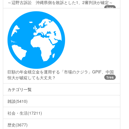
～辺野古訴訟 沖縄県側を敗訴とした1、2審判決が確定～
1res
巨額の年金積立金を運用する「市場のクジラ」GPIF、中国
恒大が破綻しても大丈夫？
1res
カテゴリ一覧
雑談(5410)
社会・生活(17211)
歴史(3677)