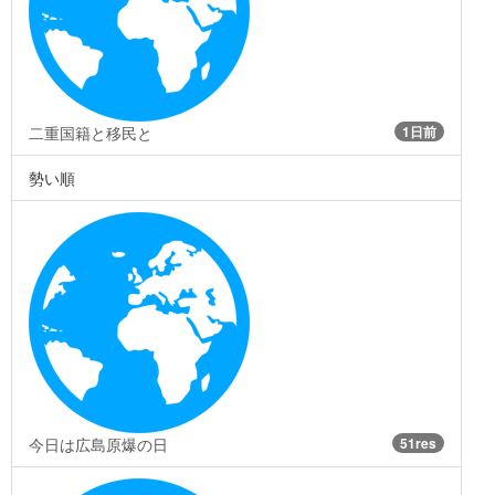
二重国籍と移民と
1日前
勢い順
今日は広島原爆の日
51res