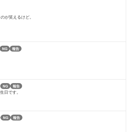
てのが笑えるけど。
NG
報告
)
NG
報告
誕生日です。
)
NG
報告