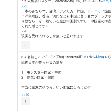
7
太極旗バスター。
2025/06/05(Thu) 16:20:42
ID:
Q3Mj
>>5
日本のみならず、台湾、アメリカ、韓国、ヨーロッパ諸国
平洋島嶼国、香港、澳門なども中国と言う名のブラック
何故なら、今、着ている服は中国製ですし、中国産の海
られた感じです✨️
>>6
現実を受け入れるしか無いと思われます…
0
8
名無し
2025/06/05(Thu) 19:36:56
ID:
M1NzIwMzA
(1/1)
戦後日本が作った負の遺産
1，モンスター国家・中国
2，物乞い国家・韓国
本当に左派のやつら、いい加減にしろよだぞ
>>10
1