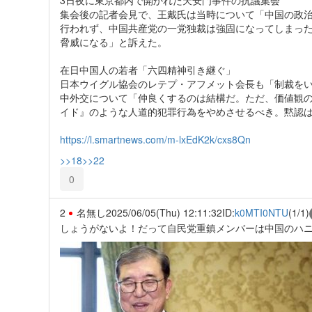
集会後の記者会見で、王戴氏は当時について「中国の政
行われず、中国共産党の一党独裁は強固になってしまっ
脅威になる」と訴えた。
在日中国人の若者「六四精神引き継ぐ」
日本ウイグル協会のレテプ・アフメット会長も「制裁を
中外交について「仲良くするのは結構だ。ただ、価値観
イド』のような人道的犯罪行為をやめさせるべき。黙認
https://l.smartnews.com/m-lxEdK2k/cxs8Qn
>>18
>>22
0
2
名無し
2025/06/05(Thu) 12:11:32
ID:
k0MTI0NTU
(1/1)
しょうがないよ！だって自民党重鎮メンバーは中国のハニ