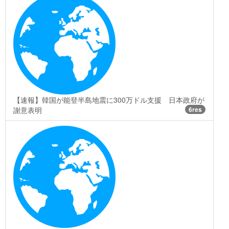
【速報】韓国が能登半島地震に300万ドル支援 日本政府が
謝意表明
6res