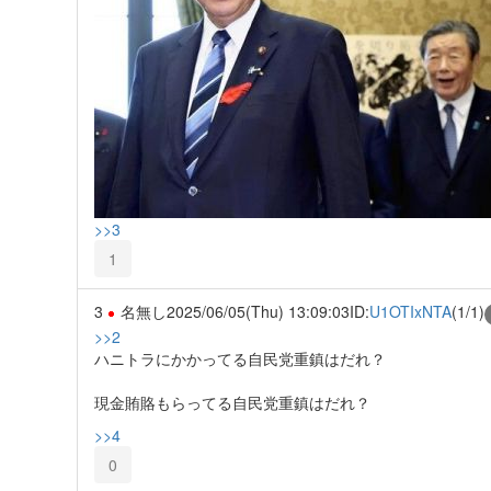
>>3
1
3
名無し
2025/06/05(Thu) 13:09:03
ID:
U1OTIxNTA
(1/1)
>>2
ハニトラにかかってる自民党重鎮はだれ？
現金賄賂もらってる自民党重鎮はだれ？
>>4
0