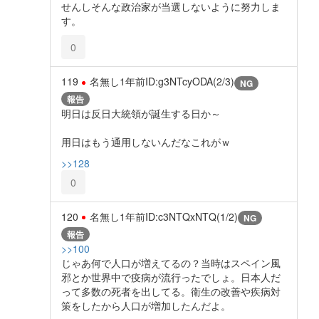
せんしそんな政治家が当選しないように努力しま
す。
0
119
名無し
1年前
ID:g3NTcyODA(2/3)
NG
報告
明日は反日大統領が誕生する日か～
用日はもう通用しないんだなこれがｗ
>>128
0
120
名無し
1年前
ID:c3NTQxNTQ(1/2)
NG
報告
>>100
じゃあ何で人口が増えてるの？当時はスペイン風
邪とか世界中で疫病が流行ったでしょ。日本人だ
って多数の死者を出してる。衛生の改善や疾病対
策をしたから人口が増加したんだよ。