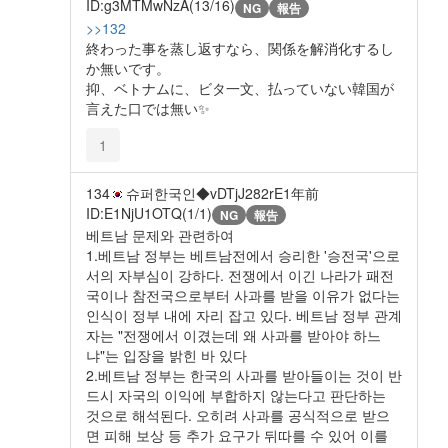
ID:g3MTMwNzA(13/16)
NG
報告
>>132
終わった事を蒸し返すなら、関係を解消化するし
か無いです。
抑、ベトナムに、ビタ一文、払っていない韓国が
言えた口では無い✨️
1
134
슈퍼한국인◆vDTjJ282rE
1年前
ID:E1NjU1OTQ(1/1)
NG
報告
베트남 문제와 관련하여
1.베트남 정부는 베트남전에서 승리한 '승전국'으로
서의 자부심이 강하다. 전쟁에서 이긴 나라가 패전
국이나 참전국으로부터 사과를 받을 이유가 없다는
인식이 정부 내에 자리 잡고 있다. 베트남 정부 관계
자는 "전쟁에서 이겼는데 왜 사과를 받아야 하느
냐"는 입장을 밝힌 바 있다
2.베트남 정부는 한국의 사과를 받아들이는 것이 반
드시 자국의 이익에 부합하지 않는다고 판단하는
것으로 해석된다. 오히려 사과를 공식적으로 받으
면 피해 보상 등 추가 요구가 뒤따를 수 있어 이를