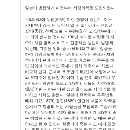
일본이 병합하기 이전부터 서양의학은 도입되었다.
우리나라에 두진(痘疹) 이란 질병이 있는데, 어느
시대부터 있게 된 것인지 알 수 없다. 이는 유행성
질병(天行, 천행)으로 ‘시두(時痘)’라고 일컫는데, 때
가 되면 번지는 것이다. 100년 이래로 사람들의 재
주가 차츰 열려서 비로소 접종하는 방법이 발명되
었는데, 그것을 일러 종두(種痘)라고 하니 접종을
하여 감염되도록 하는 것이다. 시두는 증세가 치명
적이어서 유아 사망자가 줄을 이었는데, 종두를 하
면 감염이 되더라도 증세가 점차 약화되어 치료가
비교적 쉽다. 근세에 우두법(牛痘法)이 서양에서 나
와 오대주에 전해진 지 이미 수십 년이 되었으나 우
리나라는 막연히 모르고 있었다. 서울의 지석영(池
錫永)이란 사람은 역관 집안 출신으로 시 짓기를 좋
아하고 서화도 잘했다. 일본에 유학하여 우두법을
배워 기묘(1879)·경진(1880) 연간에 서울에 약국을
설치하고 지방의 노는 사람들을 모집하여 교습시켰
다. 이에 우두법이 점차 팔도에 행해지게 되었다. 종
두 방법은 시두에 걸리는 것에 비하면 열 배는 온전
하다고 할 수 있으나 잘못되어 죽는 자도 더러 있었
다. 우두법이 나오고부터는 만에 한 명도 죽지 않게