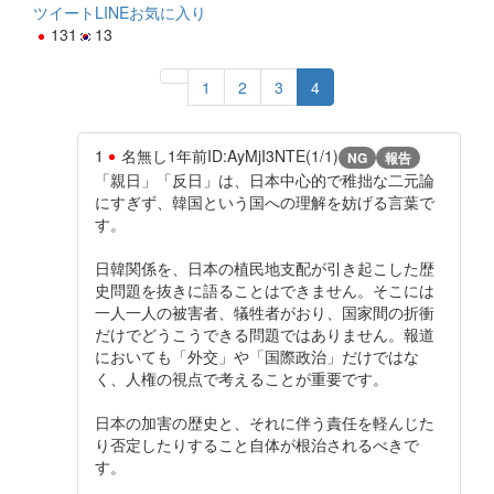
ツイート
LINE
お気に入り
131
13
1
2
3
4
1
名無し
1年前
ID:AyMjI3NTE(1/1)
NG
報告
「親日」「反日」は、日本中心的で稚拙な二元論
にすぎず、韓国という国への理解を妨げる言葉で
す。
日韓関係を、日本の植民地支配が引き起こした歴
史問題を抜きに語ることはできません。そこには
一人一人の被害者、犠牲者がおり、国家間の折衝
だけでどうこうできる問題ではありません。報道
においても「外交」や「国際政治」だけではな
く、人権の視点で考えることが重要です。
日本の加害の歴史と、それに伴う責任を軽んじた
り否定したりすること自体が根治されるべきで
す。