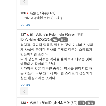
0
136
名無し
1年前
(1/1)
このレスは削除されています
>>138
137
Ein Volk, ein Reich, ein Führer
1年前
ID:YyNzkwNDQ(2/2)
NG
報告
정치적, 종교적 믿음을 말하는 것이 아니라 진지하
게 사실에 근거한 역사를 주제로 다루는 스레드가
만들어지면 좋겠다.
나의 정신적 지주는 역사를 올바르게 배우는 것이
애국의 시작이라고 했다.
안타까운 것은 한국인 중에는 역사를 판타지로 배
운 자들이 너무 많아서 이러한 스레드가 성장하기
힘든 환경이라는 것이다.
>>138
0
138
名無し
1年前
ID:IyNzMzMDk(6/9)
NG
報告