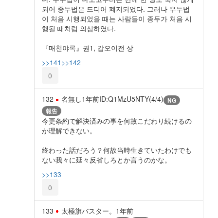
되어 종두법은 드디어 폐지되었다. 그러나 우두법
이 처음 시행되었을 때는 사람들이 종두가 처음 시
행될 때처럼 의심하였다.
『매천야록』권1, 갑오이전 상
>>141
>>142
0
132
名無し
1年前
ID:Q1MzU5NTY(4/4)
NG
報告
今更条約で解決済みの事を何故こだわり続けるの
か理解できない。
終わった話だろう？何故当時生きていたわけでも
ない我々に延々反省しろとか言うのかな。
>>133
0
133
太極旗バスター。
1年前