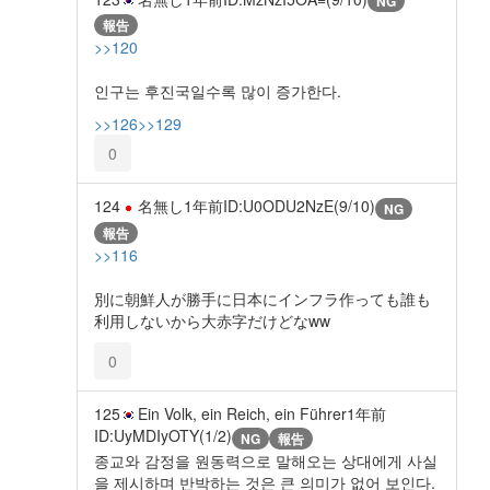
NG
報告
>>120
인구는 후진국일수록 많이 증가한다.
>>126
>>129
0
124
名無し
1年前
ID:U0ODU2NzE(9/10)
NG
報告
>>116
別に朝鮮人が勝手に日本にインフラ作っても誰も
利用しないから大赤字だけどなww
0
125
Ein Volk, ein Reich, ein Führer
1年前
ID:UyMDIyOTY(1/2)
NG
報告
종교와 감정을 원동력으로 말해오는 상대에게 사실
을 제시하며 반박하는 것은 큰 의미가 없어 보인다.