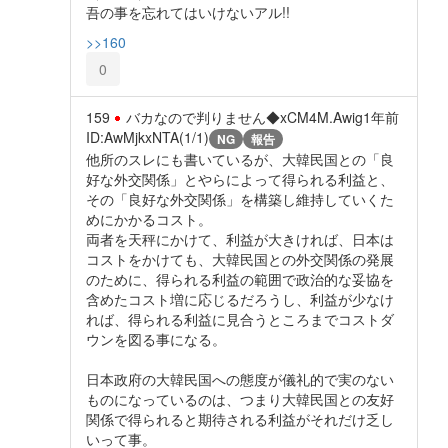
吾の事を忘れてはいけないアル!!
>>160
0
159
バカなので判りません◆xCM4M.Awig
1年前
ID:AwMjkxNTA(1/1)
NG
報告
他所のスレにも書いているが、大韓民国との「良
好な外交関係」とやらによって得られる利益と、
その「良好な外交関係」を構築し維持していくた
めにかかるコスト。
両者を天秤にかけて、利益が大きければ、日本は
コストをかけても、大韓民国との外交関係の発展
のために、得られる利益の範囲で政治的な妥協を
含めたコスト増に応じるだろうし、利益が少なけ
れば、得られる利益に見合うところまでコストダ
ウンを図る事になる。
日本政府の大韓民国への態度が儀礼的で実のない
ものになっているのは、つまり大韓民国との友好
関係で得られると期待される利益がそれだけ乏し
いって事。