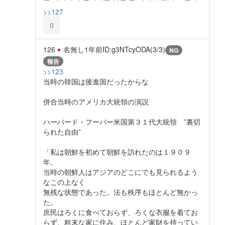
>>127
0
126
名無し
1年前
ID:g3NTcyODA(3/3)
NG
報告
>>123
当時の韓国は後進国だったからな
併合当時のアメリカ大統領の演説
ハーバード・フーバー米国第３１代大統領 ”裏切
られた自由”
「私は朝鮮を初めて朝鮮を訪れたのは１９０９
年。
当時の朝鮮人はアジアのどこにでも見られるよう
なこの上なく
無残な状態であった。法も秩序もほとんど無かっ
た。
庶民はろくに食べておらず、ろくな衣服を着てお
らず、粗末な家に住み、ほとんど家財を持ってい