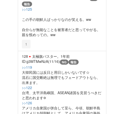
報告
>>125
この手の朝鮮人ばっかりなのが笑える。ww
自分らが無能なことを被害者だと思ってやがる。
親を恨めっての。ww
1
128
太極旗バスター。
1年前
ID:g3MTMwNzA(11/16)
NG
報告
>>119
大韓民国には反日と用日しかいないです☆
流石に国交断絶は無理でもフェードアウトなら、
出来ます。
>>122
台湾、太平洋島嶼国、ASEAN諸国を見習うべきだ
と思われます✡
>>126
アメリカ合衆国が併合して至ら、今頃、朝鮮半島
はアメリカ領朝鮮として、アメリカ合衆国の海外