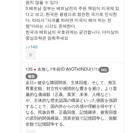
원치 않을 수 있다
3.베트남 정부는 베트남전의 주된 책임이 미국에 있
다고 보고, 한국은 용병으로 참전한 국가로 인식한
다. 따라서 "사과를 하려면 미국이 해야 하는 전
쟁"이라는 시각도 존재한다
한국과 베트남의 우호관계는 굳건합니다. 더이상의
중상모략은 멈춰주세요
>>140
0
135
名無し
1年前
ID:A0OTk0NDU(1/1)
NG
報告
反日= 健全な隣国関係、主体回復。そして、相互
尊重史観、対立性や感情的な響きを避け、より普
遍的な価値観（正義、真実、未来、人権など）
や、主体的な歴史認識の構築といった側面を強調
することで、国内外からの共感や理解を得やすく
なる。民族自尊、正義回復、記憶継承、被害回復
の原則的関係構築。清算史観で記憶闘争し、覚醒
史観で記憶闘争する。