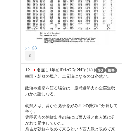
>>123
0
121
名無し
1年前
ID:IzODg2NTg(1/1)
NG
報告
韓国・朝鮮の場合、二元論になるのは必然だ。
政治や選挙を語る場合は、慶尚道勢力か全羅道勢
力かの話になる。
朝鮮人は、昔から党争を好み2つの勢力に分裂して
争う。
豊臣秀吉の朝鮮出兵の前には西人派と東人派に分
かれて党争していた。
秀吉が朝鮮を攻めて来るという西人派と攻めて来