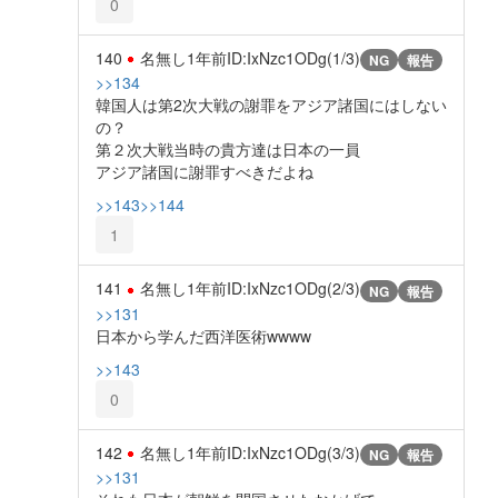
0
140
名無し
1年前
ID:IxNzc1ODg(1/3)
NG
報告
>>134
韓国人は第2次大戦の謝罪をアジア諸国にはしない
の？
第２次大戦当時の貴方達は日本の一員
アジア諸国に謝罪すべきだよね
>>143
>>144
1
141
名無し
1年前
ID:IxNzc1ODg(2/3)
NG
報告
>>131
日本から学んだ西洋医術wwww
>>143
0
142
名無し
1年前
ID:IxNzc1ODg(3/3)
NG
報告
>>131