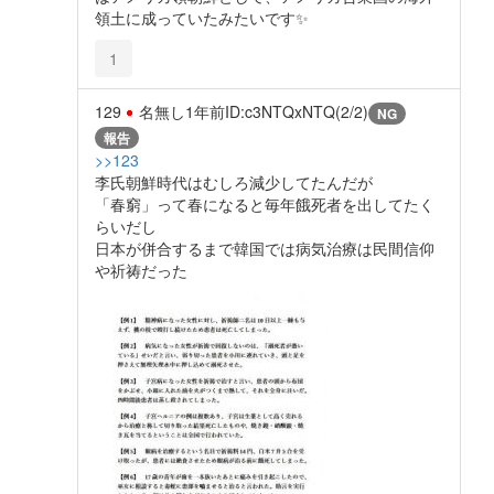
領土に成っていたみたいです✨️
1
129
名無し
1年前
ID:c3NTQxNTQ(2/2)
NG
報告
>>123
李氏朝鮮時代はむしろ減少してたんだが
「春窮」って春になると毎年餓死者を出してたく
らいだし
日本が併合するまで韓国では病気治療は民間信仰
や祈祷だった