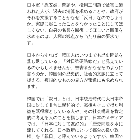
日本軍「慰安婦」問題や、徴用工問題で被害に遭
われた人が、過去の清算を求めることや、政府が
それを支援することがなぜ「反日」なのでしょう
か。実際に起こったことをなかったことにしてほ
しくない、自身の名誉を回復してほしいと賠償を
求めるのは、人権の観点から当たり前の要求で
す。
日本からすれば「韓国人はいつまでも歴史問題を
蒸し返している」「対日強硬路線だ」と見えてい
るのかもしれませんが、被害者がなぜそのように
言うのか、韓国側の歴史的、社会的文脈に立って
捉える、複眼的なものの見方が報道にも求められ
ます。
韓国では「親日」とは、日本統治時代に大日本帝
国に対して非常に親和的で、戦後もそこで得た利
益を既得権としている人や、その社会構造を肯定
的に考える人のことを指します。日本のメディア
では、「日本に対して友好的」「歴史問題を水に
流してくれる、日本政府にとって都合の良い政
権」を「親日」と呼んでいるようですが、韓国で