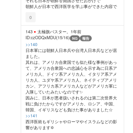
それも日本が朝鮮を開国させたおかげで
朝鮮人が日本で西洋医学を学ぶ事ができた内容で
0
143
太極旗バスター。
1年前
ID:czODQxMDU(15/16)
NG
報告
>>140
日本軍には朝鮮人日本兵や台湾人日本兵などが居
ました。
其れは、アメリカ合衆国でも似た様な事例があっ
て、アメリカ合衆国への忠誠心を示す為に日系ア
メリカ人、ドイツ系アメリカ人、イタリア系アメ
リカ人、ユダヤ系アメリカ人、ネイティブアメリ
カン、アフリカ系アメリカ人などがアメリカ軍に
入隊していたみたいなのです✨️
因みに、日本が悪者扱いされるのは第二次世界大
戦に負けたからですがアメリカ、ロシア、中国、
韓国、イギリスなども負けた事がありました☆
>>141
西洋医術もギリシャやローマやイスラムなどの影
響があります✡