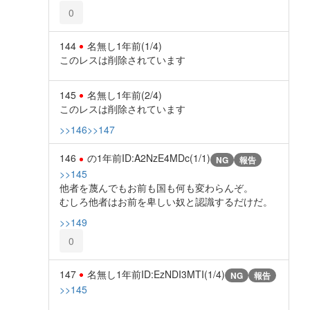
0
144
名無し
1年前
(1/4)
このレスは削除されています
145
名無し
1年前
(2/4)
このレスは削除されています
>>146
>>147
146
の
1年前
ID:A2NzE4MDc(1/1)
NG
報告
>>145
他者を蔑んでもお前も国も何も変わらんぞ。
むしろ他者はお前を卑しい奴と認識するだけだ。
>>149
0
147
名無し
1年前
ID:EzNDI3MTI(1/4)
NG
報告
>>145