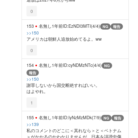
0
153
名無し
1年前
ID:EzNDI3MTI(4/4)
NG
報告
>>150
アメリカは朝鮮人追放始めてるよ。ww
0
154
名無し
1年前
ID:cyNDMzNTc(4/4)
NG
報告
>>150
謝罪しないから国交断絶すればいい。
はよやれ。
1
155
名無し
1年前
ID:IyNzMzMDk(7/9)
NG
報告
>>139
私のコメントのどこに＜其れなら＞と＜ベトナム
＞がかかるのかわかりませんが、日本を誹謗中傷