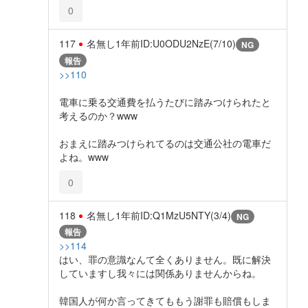
0
117
名無し
1年前
ID:U0ODU2NzE(7/10)
NG
報告
>>110
電車に乗る交通費を払うたびに踏みつけられたと
考えるのか？www
おまえに踏みつけられてるのは交通公社の電車だ
よね。www
0
118
名無し
1年前
ID:Q1MzU5NTY(3/4)
NG
報告
>>114
はい、罪の意識なんて全くありません。既に解決
していますし我々には関係ありませんからね。
韓国人が何か言ってきてももう謝罪も賠償もしま