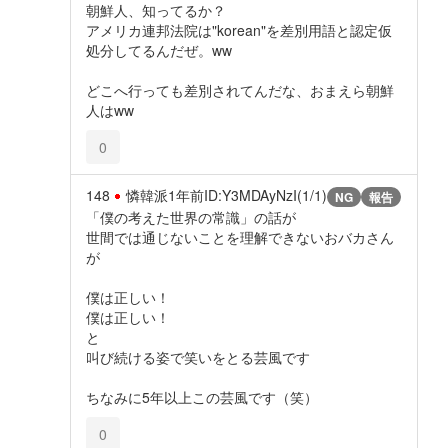
朝鮮人、知ってるか？
アメリカ連邦法院は"korean"を差別用語と認定仮
処分してるんだぜ。ww
どこへ行っても差別されてんだな、おまえら朝鮮
人はww
0
148
憐韓派
1年前
ID:Y3MDAyNzI(1/1)
NG
報告
「僕の考えた世界の常識」の話が
世間では通じないことを理解できないおバカさん
が
僕は正しい！
僕は正しい！
と
叫び続ける姿で笑いをとる芸風です
ちなみに5年以上この芸風です（笑）
0