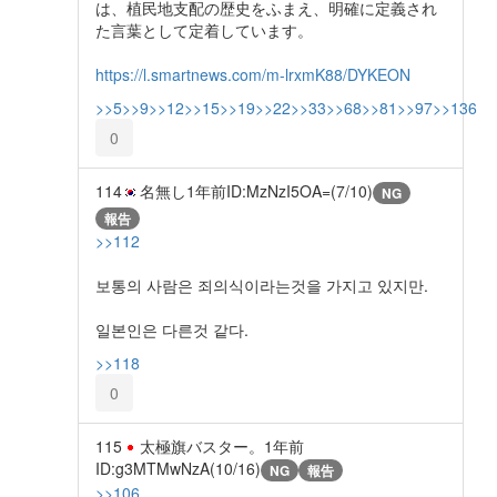
は、植民地支配の歴史をふまえ、明確に定義され
た言葉として定着しています。
https://l.smartnews.com/m-lrxmK88/DYKEON
>>5
>>9
>>12
>>15
>>19
>>22
>>33
>>68
>>81
>>97
>>136
0
114
名無し
1年前
ID:MzNzI5OA=(7/10)
NG
報告
>>112
보통의 사람은 죄의식이라는것을 가지고 있지만.
일본인은 다른것 같다.
>>118
0
115
太極旗バスター。
1年前
ID:g3MTMwNzA(10/16)
NG
報告
>>106