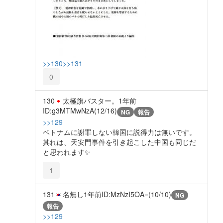
>>130
>>131
0
130
太極旗バスター。
1年前
ID:g3MTMwNzA(12/16)
NG
報告
>>129
ベトナムに謝罪しない韓国に説得力は無いです。
其れは、天安門事件を引き起こした中国も同じだ
と思われます✨️
1
131
名無し
1年前
ID:MzNzI5OA=(10/10)
NG
報告
>>129