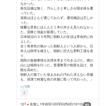
なかった。
衛生設備は無く、汚らしさと卑しさが国全体を覆
っていた。
道路はほとんど通じておらず。通信施設は乏しか
った。
陰鬱な景色にほとんど１本の木さえ見られなかっ
た。泥棒と強盗が跋扈していた。
日本統治の３５年間に朝鮮人の生活は革命的に向
上した。
全く将来性の無かった朝鮮人という人材から、日
本人は秩序を確立し、朝鮮に巨大な肥料工場を造
り、
国民の食糧事情を合理水準まで引き上げた。裸の
山には植樹を行った。普通教育の制度を設け、技
能を高めた。
朝鮮人の着ていた埃まみれの汚れた冴えない衣服
も、清潔で綺麗な色の衣服に取って代わった。」
>>128
2
127
名無し
1年前
ID:U0ODU2NzE(10/10)
NG