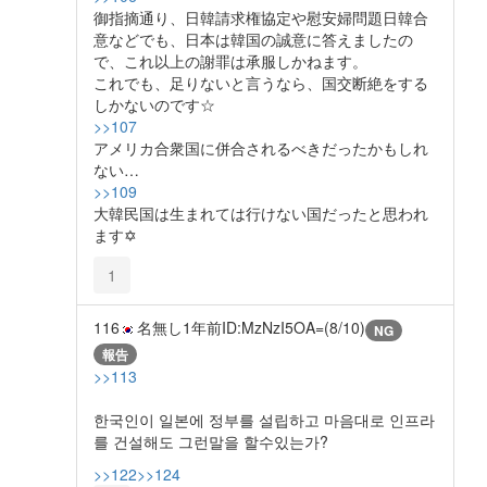
御指摘通り、日韓請求権協定や慰安婦問題日韓合
意などでも、日本は韓国の誠意に答えましたの
で、これ以上の謝罪は承服しかねます。
これでも、足りないと言うなら、国交断絶をする
しかないのです☆
>>107
アメリカ合衆国に併合されるべきだったかもしれ
ない…
>>109
大韓民国は生まれては行けない国だったと思われ
ます✡
1
116
名無し
1年前
ID:MzNzI5OA=(8/10)
NG
報告
>>113
한국인이 일본에 정부를 설립하고 마음대로 인프라
를 건설해도 그런말을 할수있는가?
>>122
>>124