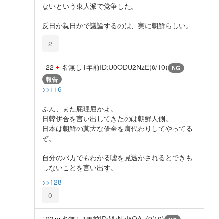
ないという東人派で党争した。
反日か親日かで議論するのは、実に朝鮮らしい。
2
122
名無し
1年前
ID:U0ODU2NzE(8/10)
NG
報告
>>116
ふん、また屁理屈かよ。
日韓併合を言い出してきたのは朝鮮人側。
日本は朝鮮の莫大な借金を肩代わりしてやってる
ぞ。
自分のバカでもわかる嘘を見透かされるとできも
しないことを言い出す。
>>128
0
123
名無し
1年前
ID:MzNzI5OA=(9/10)