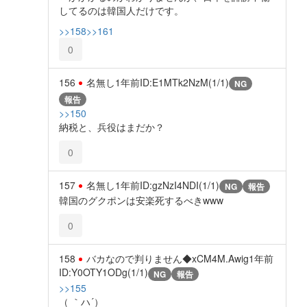
してるのは韓国人だけです。
>>158
>>161
0
156
名無し
1年前
ID:E1MTk2NzM(1/1)
NG
報告
>>150
納税と、兵役はまだか？
0
157
名無し
1年前
ID:gzNzI4NDI(1/1)
NG
報告
韓国のグクポンは安楽死するべきwww
0
158
バカなので判りません◆xCM4M.Awig
1年前
ID:Y0OTY1ODg(1/1)
NG
報告
>>155
（ ｀ハ´）