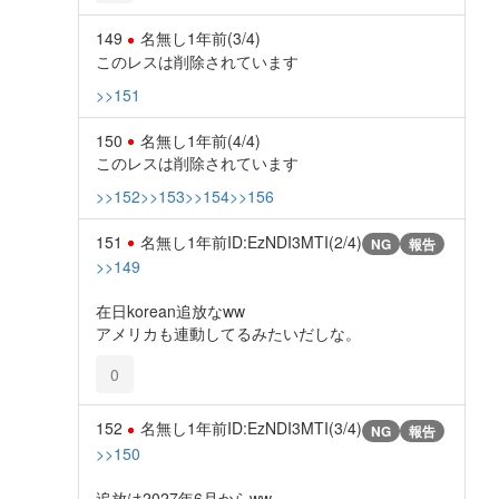
149
名無し
1年前
(3/4)
このレスは削除されています
>>151
150
名無し
1年前
(4/4)
このレスは削除されています
>>152
>>153
>>154
>>156
151
名無し
1年前
ID:EzNDI3MTI(2/4)
NG
報告
>>149
在日korean追放なww
アメリカも連動してるみたいだしな。
0
152
名無し
1年前
ID:EzNDI3MTI(3/4)
NG
報告
>>150
追放は2027年6月からww