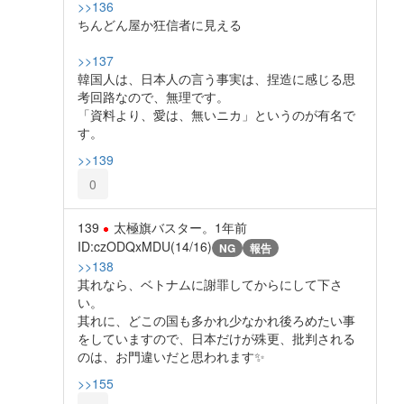
>>136
ちんどん屋か狂信者に見える
>>137
韓国人は、日本人の言う事実は、捏造に感じる思
考回路なので、無理です。
「資料より、愛は、無いニカ」というのが有名で
す。
>>139
0
139
太極旗バスター。
1年前
ID:czODQxMDU(14/16)
NG
報告
>>138
其れなら、ベトナムに謝罪してからにして下さ
い。
其れに、どこの国も多かれ少なかれ後ろめたい事
をしていますので、日本だけが殊更、批判される
のは、お門違いだと思われます✨️
>>155