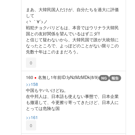
まあ、大韓民国人だけが、自分たちを過大に評価
して
<丶｀∀´>ノ
戦犯チョクパリどもは、本音ではウリナラ大韓民
国との友好関係を望んでいるはずニダ!!
と信じて疑わないから、大韓民国で誰が大統領に
なったところで、よっぽどのことがない限りこの
先数十年はこのままだろう。
0
160
名無し
1年前
ID:IyNzMzMDk(8/9)
NG
報告
>>158
中国もヤバいけどね。
在中邦人は、日本語も使えない事態で、日本企業
も撤退して、今更擦り寄ってきたけど、日本人に
とっては危険な国
>>161
0