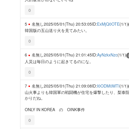
0
5
名無し
2025/05/01(Thu) 20:53:05
ID:
ExMjQ0OTE
(1/1)
韓国版の五山送り火を見てみたい。
0
6
名無し
2025/05/01(Thu) 21:01:45
ID:
AyNzkxNzc
(1/1)
人災は毎日のように起きてるのにな。
0
7
名無し
2025/05/01(Thu) 21:09:08
ID:
I0ODM0MTI
(1/1)
山火事よりも韓国軍の戦闘機が住宅を爆撃したり、梨泰
かりだね。
ONLY IN KOREA の OINK事件
0