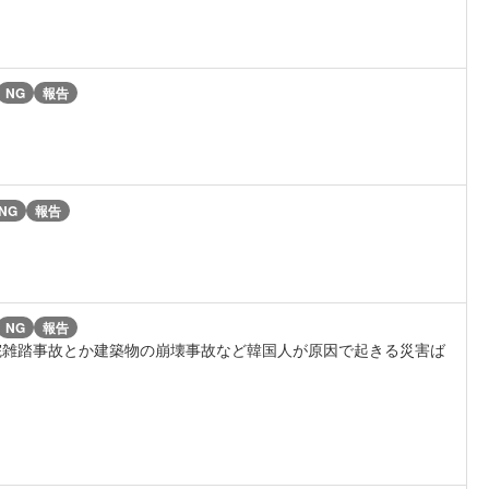
NG
報告
NG
報告
NG
報告
院雑踏事故とか建築物の崩壊事故など韓国人が原因で起きる災害ば