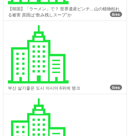
【韓国】「ラーメン」で？ 世界遺産ピンチ…山の植物枯れ
る被害 原因は“飲み残しスープ”か
8res
부산 살기좋은 도시 아시아 6위에 랭크
5res