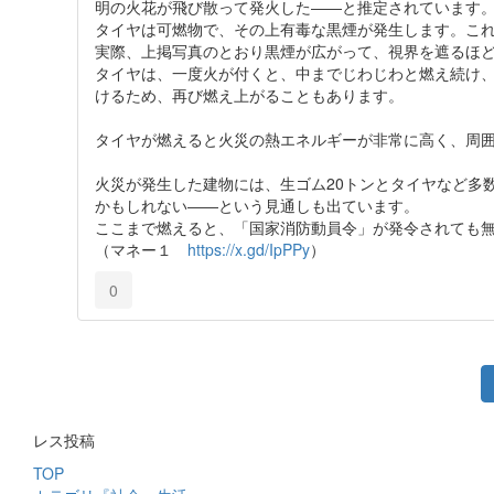
明の火花が飛び散って発火した――と推定されています
タイヤは可燃物で、その上有毒な黒煙が発生します。こ
実際、上掲写真のとおり黒煙が広がって、視界を遮るほ
タイヤは、一度火が付くと、中までじわじわと燃え続け
けるため、再び燃え上がることもあります。
タイヤが燃えると火災の熱エネルギーが非常に高く、周
火災が発生した建物には、生ゴム20トンとタイヤなど多
かもしれない――という見通しも出ています。
ここまで燃えると、「国家消防動員令」が発令されても
（マネー１
https://x.gd/IpPPy
）
0
レス投稿
TOP