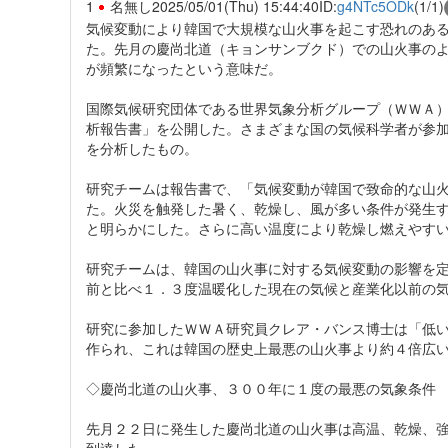
1
名無し
2025/05/01(Thu) 15:44:40
ID:
g4NTc5ODk
(1/1)
気候変動により韓国で大規模な山火事を起こす恐れのあ
た。先月の慶尚北道（キョンサンブクド）での山火事の
が頻繁になったという意味だ。
国際気候研究団体である世界気象分析グループ（ＷＷＡ
析報告書」を公開した。さまざまな国の気候科学者が参
を分析したもの。
研究チームは報告書で、「気候変動が韓国で致命的な山
た。火災を触発した暑く、乾燥し、風が多い条件が発生
と明らかにした。さらに高い温度により乾燥し燃えやす
研究チームは、韓国の山火事に対する気候変動の影響を
前と比べ１．３度温暖化した現在の気候と産業化以前の
研究に参加したＷＷＡ研究員クレア・バンス博士は「低
作られ、これは韓国の歴史上最悪の山火事より約４倍広
◇慶尚北道の山火事、３００年に１度の最悪の気象条件
先月２２日に発生した慶尚北道の山火事は高温、乾燥、
到達した。