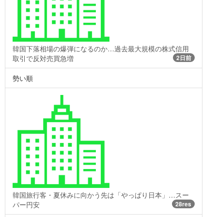
韓国下落相場の爆弾になるのか…過去最大規模の株式信用
取引で反対売買急増
2日前
勢い順
韓国旅行客・夏休みに向かう先は「やっぱり日本」…スー
パー円安
28res