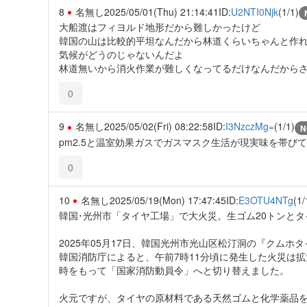
8
名無し
2025/05/01(Thu) 21:14:41
ID:
U2NTI0Njk
(1/1)
大船渡はフィヨルド地形だから難しかったけど
韓国の山は比較的平坦なんだから林道くらいちゃんと作
気候がどうのじゃないんだよ
林道無いから消火作業が難しくなってるだけなんだから
0
9
名無し
2025/05/02(Fri) 08:22:58
ID:
I3NzczMg=
(1/1)
N
pm2.5と温室効果ガスでガスマスク生活が現実味を帯び
0
10
名無し
2025/05/19(Mon) 17:47:45
ID:
E3OTU4NTg
(1/
韓国･光州市「タイヤ工場」で大火災。生ゴム20トンと
2025年05月17日、韓国光州市光山区松汀洞の『クム
韓国消防庁によると、午前7時11分頃に発生した火災は拡
時をもって「国家消防動員令」へと切り替えました。
火元ですが、タイヤの原材料である天然ゴムと化学薬品