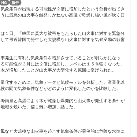
NG
報告
る気象条件が出現する可能性が２倍に増加したという分析が出てき
ように最悪の山火事を触発しかねない高温で乾燥し強い風が吹く日
）は１日、「韓国に莫大な被害をもたらした山火事に対する緊急分
加して最近韓国で発生した大規模な山火事に対する気候変動の影響
火事発生に有利な気象条件を増加させていることが明らかになっ
する可能性が３月には２倍に増加し、レベルは１５％強くなった」
い木が増加したことが山火事が大型化する原因に挙げられた。
定量化するために、気象データと気候モデルを分析した。産業化以
気候の間で気象条件などがどのように変化したのかを比較した。
い降雨量と高温により木が乾燥し爆発的な山火事が発生する条件が
い地域を焼いた。信じ難い増加」話した。
強風など大規模な山火事を起こす気象条件が異例的に危険な水準に