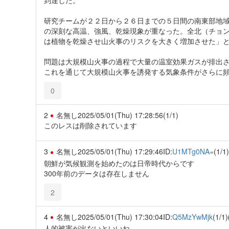
研究チームが２２日から２６日までの５日間の南東部地
の深刻な高温、強風、乾燥現象が重なった。全北（チョ
は植物を乾燥させ山火事のリスクを大きく増加させた」
問題は大規模山火事の過程で大量の温室効果ガスが排出
これを通じて大規模山火事を誘発する気象条件がさらに
0
2
名無し
2025/05/01(Thu) 17:28:56
(1/1)
このレスは削除されています
3
名無し
2025/05/01(Thu) 17:29:46
ID:
U1MTg0NA=
(1/1)
朝鮮が気候観測を始めたのは日帝時代からです
300年前のデータは存在しません
2
4
名無し
2025/05/01(Thu) 17:30:04
ID:
Q5MzYwMjk
(1/1)
人的被害が出ないといいね