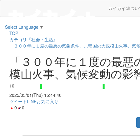
カイカイchつい
Select Language
▼
TOP
カテゴリ『社会・生活』
「３００年に１度の最悪の気象条件」…韓国の大規模山火事、気
「３００年に１度の最悪
模山火事、気候変動の影
10
2025/05/01(Thu) 15:44:40
ツイート
LINE
お気に入り
9
0