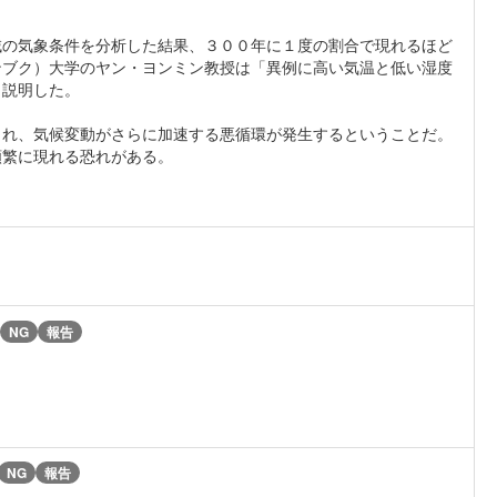
域の気象条件を分析した結果、３００年に１度の割合で現れるほど
ンブク）大学のヤン・ヨンミン教授は「異例に高い気温と低い湿度
と説明した。
され、気候変動がさらに加速する悪循環が発生するということだ。
頻繁に現れる恐れがある。
NG
報告
NG
報告