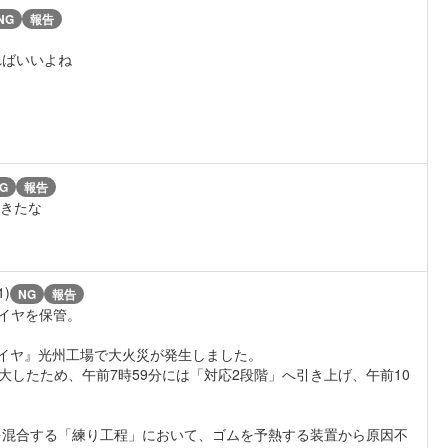
NG
報告
ればいいよね
さ
G
報告
てきたな
1)
NG
報告
タイヤを保管。
ホタイヤ』光州工場で大火災が発生しました。
大したため、午前7時59分には「対応2段階」へ引き上げ、午前10
を混合する「練り工程」において、ゴムを予熱する装置から原因不