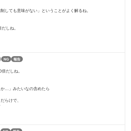
強制しても意味がない」ということがよく解るね。
倍だしね。
)
NG
報告
0倍だしね。
るか…」みたいなの含めたら
」だらけで、
す
)