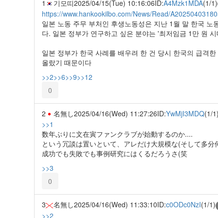
1
기모띠
2025/04/15(Tue) 10:16:06
ID:
A4Mzk1MDA
(1/1)
https://www.hankookilbo.com/News/Read/A2025040318
일본 노동 주무 부처인 후생노동성은 지난 1월 말 한국 노
다. 일본 정부가 연구하고 싶은 분야는 '최저임금 1만 원 
일본 정부가 한국 사례를 배우려 한 건 당시 한국의 급격한 
올랐기 때문이다
>>2
>>6
>>9
>>12
0
2
名無し
2025/04/16(Wed) 11:27:26
ID:
YwMjI3MDQ
(1/1
>>1
数年ぶりに文在寅ファンクラブが始動するのか....
という冗談は置いといて、アレだけ大規模な(そして多分
成功でも失敗でも事例研究にはくるだろうさ(笑
>>3
0
3
名無し
2025/04/16(Wed) 11:33:10
ID:
c0ODc0NzI
(1/1)
>>2