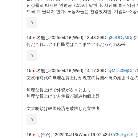
인상률로 따지면 연평균 7.3%에 달한다. 지난해 최저임금 인
트씩 더 올려야 한다. 노동자들은 환영했지만, 기업과 소상
0
14
名無し
2025/04/16(Wed) 13:48:29
ID:
g3ODQyMDg
(2
何だこれ…アホ自民党はここまでアホだったのね🤣
0
15
名無し
2025/04/16(Wed) 14:17:30
ID:
cyMDc0MjQ
(1/
文政権時代の無理な賃上げが現在の韓国不況の始まりな
無理な賃上げで外資が次々と去り
無理な賃上げで人件費が嵩み物価上昇
文大統領は韓国経済を破壊した立役者
0
16
＼(^o^)／
2025/04/16(Wed) 19:07:43
ID:
Y3OTgxOTI
(