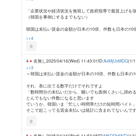
「企業状況や経済状況を無視して政府指導で最賃上げを
（韓国を事例にするまでもない）
韓国は未払い賃金の金額が日本の10倍、件数も日本の10
>>4
0
4
名無し
2025/04/16(Wed) 11:43:01
ID:
AxMjUxMDQ
(1/1
>>3
＞韓国は未払い賃金の金額が日本の10倍、件数も日本の1
それ、表に出てる数字だけでそれですよ
「数時間分の未払いだから、騒いでも面倒くさいし諦め
とんでもない件数になると思います
ていうか、韓国いま「忙しい時間帯だけの短時間バイト
そこで起こってる賃金未払いは統計に含まれてないんで
0
5
名無し
2025/04/16(Wed) 11:53:05
ID:
M5ODk5NTI
(1/1