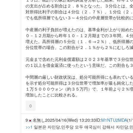
の支出が占める割合は２．８％となった。３分位とは、
対所得比利子の割合は４分位（２．７％）、１分位（２
でも低所得層でもない３～４分位の中産層世帯が比較的
中産層の利子負担が増えたのは、基準金利が上がり始め
０－１２月期から昨年１０－１２月期までの３年間、４
増えた。高所得層の５分位（１．６→２％）、低所得層
分位世帯の場合、この割合が２．１％から２％にむしろ
元金まで含めた元利金償還額は２０２３年基準で３分位
の１以上を借金返済に使ったという意味だ。この割合も
中間層の厳しい財政状況は、処分可能所得にも表れてい
を示す処分可能所得は３分位世帯で増加率が最も鈍化し
１万５０００ウォン（約３５万円）で、１年前より２％
増加したことに比較される。
0
9
名無し
2025/04/16(Wed) 13:20:33
ID:
M1NTU2MDA
(1/
>>1
일본은 자민당,민주당 모두 애국심이 강해서 자민당,