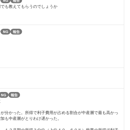
NG
報告
例でも教えてもらうのでしょうか
)
NG
報告
よ
NG
報告
政
とが分かった。所得で利子費用が占める割合が中産層で最も高かっ
増加も中産層がとりわけ遅かった。
０－１２月期の所得３分位（上位４０～６０％）世帯の所得で利子