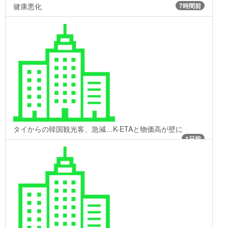
健康悪化
7時間前
タイからの韓国観光客、急減…K-ETAと物価高が壁に
1日前