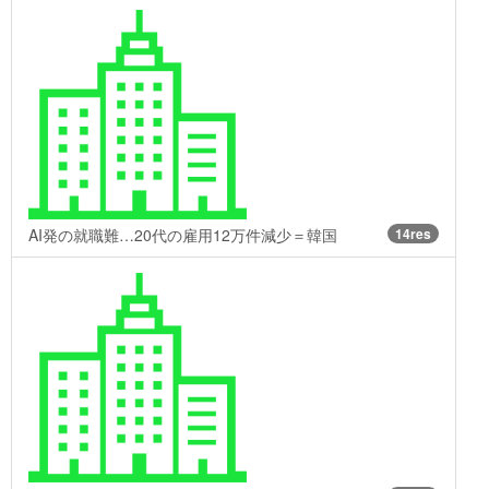
AI発の就職難…20代の雇用12万件減少＝韓国
14res