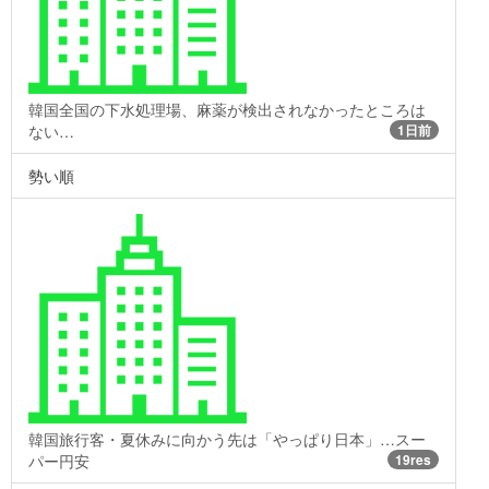
韓国全国の下水処理場、麻薬が検出されなかったところは
ない…
1日前
勢い順
韓国旅行客・夏休みに向かう先は「やっぱり日本」…スー
パー円安
19res