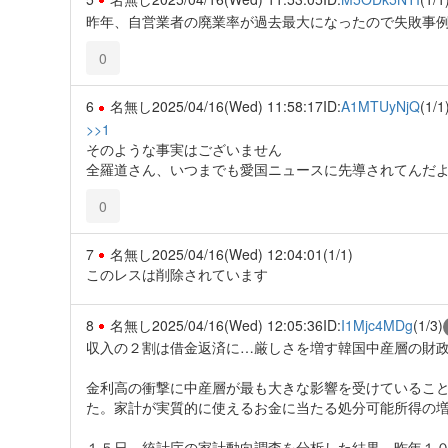
昨年、自営業者の廃業率が過去最大になったので失敗事
0
6
名無し
2025/04/16(Wed) 11:58:17
ID:
A1MTUyNjQ
(1/1
>>1
そのような事実はございません
全羅道さん、いつまでも愛国ニュースに先導されてんだ
0
7
名無し
2025/04/16(Wed) 12:04:01
(1/1)
このレスは削除されています
8
名無し
2025/04/16(Wed) 12:05:36
ID:
I1Mjc4MDg
(1/3)
収入の２割は借金返済に…厳しさを増す韓国中産層の財
金利高の衝撃に中産層が最も大きな影響を受けているこ
た。家計が実質的に使えるお金に当たる処分可能所得の
１５日、統計庁の家計動向調査を分析した結果、昨年１