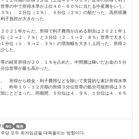
全世帯の中で所得水準が上位４０～６０％に当たる中産層をいう。
．３％）、２分位（２％）、５分位（２％）の順だった。高所得層
に利子負担が大きかった。
た２０２１年からだ。所得で利子費用が占める割合は２０２１年１
分位（２→２．７％）と３分位（２．１→２．８％）世帯で大きく
の１分位（１．９→２．３％）の増加幅を大きく上回った。所得２
減少した。
世帯の経常所得が２０．１％を占めた。中間層は稼いだお金の５分
３分位世帯が最も高かった。
る。 所得から税金・利子費用などを除いて実質的な家計所得水準
た。 昨年１０－１２月期の所得３分位世帯の処分可能所得は３５
増加にとどまった。同期間、５分位は４．９％、１分位は４．６％
1)
NG
報告
민주당 모두 최저임금을 대폭올리는 방향이다.