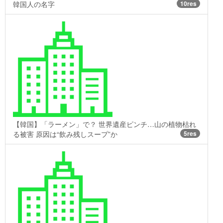
韓国人の名字
10res
【韓国】「ラーメン」で？ 世界遺産ピンチ…山の植物枯れ
る被害 原因は“飲み残しスープ”か
5res