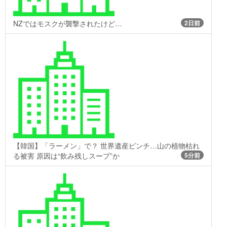
NZではモスクが襲撃されたけど…
2日前
【韓国】「ラーメン」で？ 世界遺産ピンチ…山の植物枯れ
る被害 原因は“飲み残しスープ”か
5分前