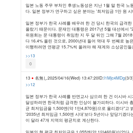
일본 노동 주무 부처인 후생노동성은 지난 1월 말 한국 노
다. 일본 정부가 연구하고 싶은 분야는 '최저임금 1만 원 
일본 정부가 한국 사례를 배우려 한 건 당시 한국의 급격한 
올랐기 때문이다. 문재인 대통령은 2017년 5월 대선에서 
위원회는 문 대통령이 취임한 지 두 달 뒤인 그해 7월 201
다 16.4% 올린 것으로, 2000년대 들어 역대 두 번째로 높
이행하려면 연평균 15.7%씩 올려야 해 재계와 소상공인들
>>13
0
13
名無し
2025/04/16(Wed) 13:47:20
ID:
I1Mjc4MDg
(3/3
>>12
일본 정부가 한국 사례를 반면교사 삼으려 한 건 이시바 
달성하려면 한국처럼 급격한 인상이 불가피하다. 이시바 총리
균 최저임금을 1,500엔(약 1만4,870원)으로 올리겠다"
'2035년 최저임금 1,500엔 시대'보다 5년이나 앞당기
이 달라 47개 지역의 평균치로 계산한다.
일본의 현 평균 최저임금은 1,055엔(약 1만460원)이었다