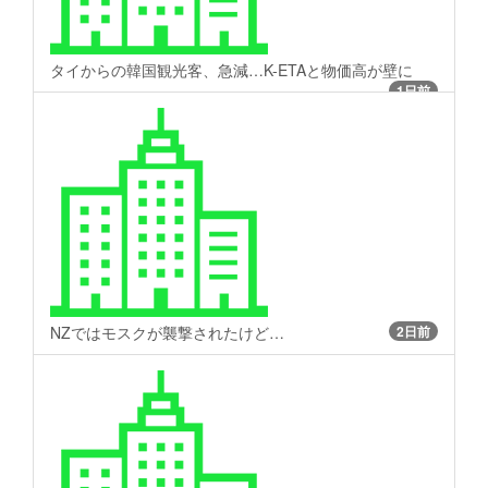
タイからの韓国観光客、急減…K-ETAと物価高が壁に
1日前
NZではモスクが襲撃されたけど…
2日前