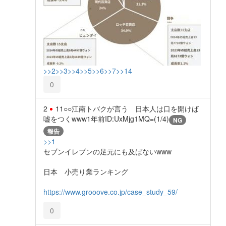
>>2
>>3
>>4
>>5
>>6
>>7
>>14
0
2
11○○江南トバクが言う 日本人は口を開けば
嘘をつくwww
1年前
ID:UxMjg1MQ=(1/4)
NG
報告
>>1
セブンイレブンの足元にも及ばないwww
日本 小売り業ランキング
https://www.grooove.co.jp/case_study_59/
0