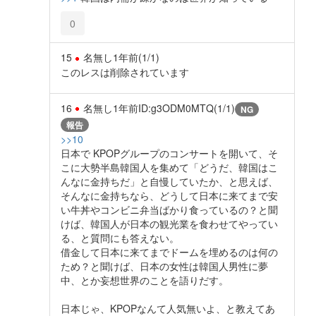
0
15
名無し
1年前
(1/1)
このレスは削除されています
16
名無し
1年前
ID:g3ODM0MTQ(1/1)
NG
報告
>>10
日本で KPOPグループのコンサートを開いて、そ
こに大勢半島韓国人を集めて「どうだ、韓国はこ
んなに金持ちだ」と自慢していたか、と思えば、
そんなに金持ちなら、どうして日本に来てまで安
い牛丼やコンビニ弁当ばかり食っているの？と聞
けば、韓国人が日本の観光業を食わせてやってい
る、と質問にも答えない。
借金して日本に来てまでドームを埋めるのは何の
ため？と聞けば、日本の女性は韓国人男性に夢
中、とか妄想世界のことを語りだす。
日本じゃ、KPOPなんて人気無いよ、と教えてあ