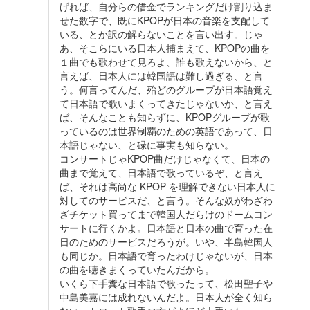
げれば、自分らの借金でランキングだけ割り込ま
せた数字で、既にKPOPが日本の音楽を支配して
いる、とか訳の解らないことを言い出す。じゃ
あ、そこらにいる日本人捕まえて、KPOPの曲を
１曲でも歌わせて見ろよ、誰も歌えないから、と
言えば、日本人には韓国語は難し過ぎる、と言
う。何言ってんだ、殆どのグループが日本語覚え
て日本語で歌いまくってきたじゃないか、と言え
ば、そんなことも知らずに、KPOPグループが歌
っているのは世界制覇のための英語であって、日
本語じゃない、と碌に事実も知らない。
コンサートじゃKPOP曲だけじゃなくて、日本の
曲まで覚えて、日本語で歌っているぞ、と言え
ば、それは高尚な KPOP を理解できない日本人に
対してのサービスだ、と言う。そんな奴がわざわ
ざチケット買ってまで韓国人だらけのドームコン
サートに行くかよ。日本語と日本の曲で育った在
日のためのサービスだろうが。いや、半島韓国人
も同じか。日本語で育ったわけじゃないが、日本
の曲を聴きまくっていたんだから。
いくら下手糞な日本語で歌ったって、松田聖子や
中島美嘉には成れないんだよ。日本人が全く知ら