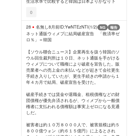
生活水準で比較すると韓国は日本よりかなり下
0
28
名無し
8月前
ID:YwNTEzNTI(1/2)
NG
報告
ネット通販ウィメプに結局破産宣告 「救済率ゼ
ロ％」＝韓国
【ソウル聯合ニュース】企業再生を扱う韓国のソ
ウル回生裁判所は１０日、ネット通販を手がける
ウィメプについて職権により破産を宣告した。販
売業者への売上金の未払いなどが起きて会社更生
手続き入りしていたが、更生手続きの申請から１
年４カ月で結局、破産宣告を受けた。
破産手続きでは賃金や退職金、租税債権などの財
団債権が優先弁済されるが、ウィメプから一般債
権者に支払われる債権額は事実上ゼロになる見通
しだ。
被害者は約１０万８０００人で、被害規模は約５
８００億ウォン（約６１５億円）に上るとされ