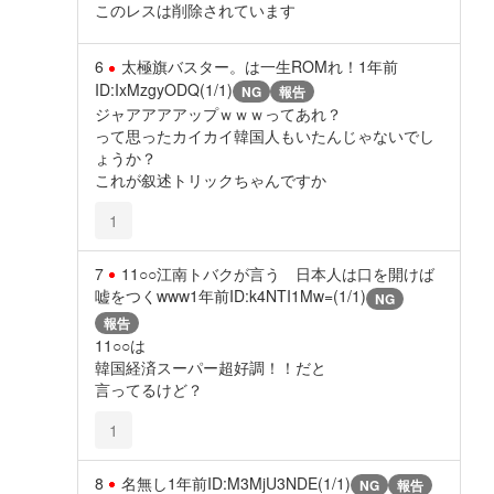
このレスは削除されています
6
太極旗バスター。は一生ROMれ！
1年前
ID:IxMzgyODQ(1/1)
NG
報告
ジャアアアアップｗｗｗってあれ？
って思ったカイカイ韓国人もいたんじゃないでし
ょうか？
これが叙述トリックちゃんですか
1
7
11○○江南トバクが言う 日本人は口を開けば
嘘をつくwww
1年前
ID:k4NTI1Mw=(1/1)
NG
報告
11○○は
韓国経済スーパー超好調！！だと
言ってるけど？
1
8
名無し
1年前
ID:M3MjU3NDE(1/1)
NG
報告