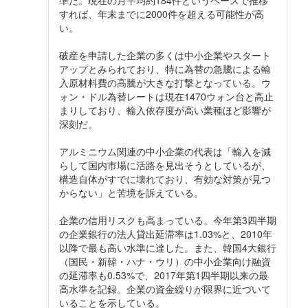
準だ。現在の月平均約184件というペースで推移
すれば、年末までに2000件を超える可能性が高
い。
破産を申請した企業の多くは中小企業やスタート
アップとみられており、特に為替の急騰による輸
入原材料費の高騰が大きな打撃となっている。ウ
ォン・ドル為替レートは現在1470ウォン台と高止
まりしており、輸入依存度が高い業種ほど影響が
深刻だ。
アルミニウム関連の中小企業の代表は「輸入を減
らして国内市場に活路を見出そうとしているが、
構造自体がすでに壊れており、有効な対策が見つ
からない」と苦境を訴えている。
企業の信用リスクも高まっている。今年第3四半期
の企業銀行の法人貸出延滞率は1.03%と、2010年
以降で最も高い水準に達した。また、韓国4大銀行
（国民・新韓・ハナ・ウリ）の中小企業向け融資
の延滞率も0.53%で、2017年第1四半期以来の最
高水準を記録。企業の資金繰りが限界に近づいて
いることを示している。