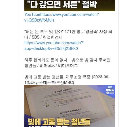
YouTube
https://www.youtube.com/watch?
v=QSBzWf5M0ls
"버는 돈 모두 빚 갚아" 171만 명…'영끌족' 사상 최
대 / SBS / 친절한경제
https://www.youtube.com/watch?
app=desktop&v=63r54jXSRk0
하루 한끼에도 돈이 없다…빚으로 빚 갚다 무너진
청년들 / 비머pick / 비디오머그
빚에 고통 받는 청년들..채무조정 폭증 (2023-09-
12,화/뉴스데스크/부산MBC)