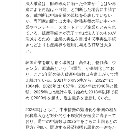
法人破産は、財政破綻に陥った企業が「もはや再
建による再起は不可能」と判断した場合に申請す
る。裁判所は申請企業の規模を公表していない
が、専門家の間では大半が財務基盤の弱い中小企
業やベンチャー、スタートアップ企業だとみられ
ている。破産手続きが完了すれば法人そのものが
消滅するため、企業の再生を目指す民事再生手続
きなどよりも産業界や雇用に与える打撃は大き
い。
韓国企業を取り巻く環境は、高金利、物価高、ウ
ォン安、原油高という「4重苦」が深刻化してお
り、ここ5年間の法人破産申請数は右肩上がりで増
え続けている。2021年の995件から、2022年は
1004件、2023年は1657件、2024年は1940件と推
移。2025年には統計を取り始めた2013年以降で初
めて2000件を超え、過去最多を更新していた。
2026年はさらに、中東情勢の緊迫化や米国の相互
関税導入など対外的な不確実性が極度に高まって
おり、通年の申請数は2025年をさらに上回るとの
見方が強い。関連する経済指標も悪化の一途をた