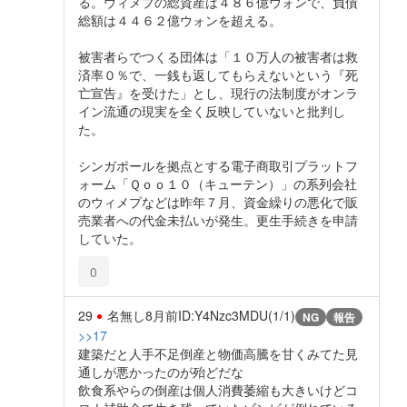
る。ウィメプの総資産は４８６億ウォンで、負債
総額は４４６２億ウォンを超える。
被害者らでつくる団体は「１０万人の被害者は救
済率０％で、一銭も返してもらえないという『死
亡宣告』を受けた」とし、現行の法制度がオンラ
イン流通の現実を全く反映していないと批判し
た。
シンガポールを拠点とする電子商取引プラットフ
ォーム「Ｑｏｏ１０（キューテン）」の系列会社
のウィメプなどは昨年７月、資金繰りの悪化で販
売業者への代金未払いが発生。更生手続きを申請
していた。
0
29
名無し
8月前
ID:Y4Nzc3MDU(1/1)
NG
報告
>>17
建築だと人手不足倒産と物価高騰を甘くみてた見
通しが悪かったのが殆どだな
飲食系やらの倒産は個人消費萎縮も大きいけどコ