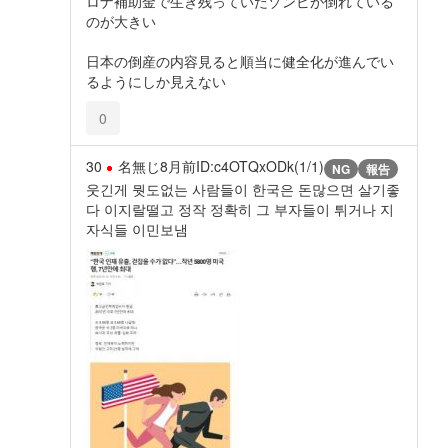
ロナ補助金で生き残っていたゾンビが倒れている
のが大きい
日本の倒産の内容見ると順当に健全化が進んでい
るようにしか見えない
0
30
名無じ
8月前
ID:c4OTQxODk(1/1)
NG
報告
웃긴게 뭣도없는 사람들이 한국은 돈많으면 살기좋
다 이지랄떨고 정작 정확히 그 부자들이 튀거나 지
자식들 이민보냄