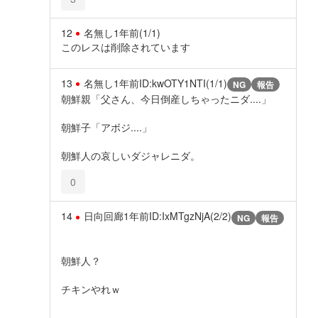
12
名無し
1年前
(1/1)
このレスは削除されています
13
名無し
1年前
ID:kwOTY1NTI(1/1)
NG
報告
朝鮮親「父さん、今日倒産しちゃったニダ....」
朝鮮子「アボジ....」
朝鮮人の哀しいダジャレニダ。
0
14
日向回廊
1年前
ID:IxMTgzNjA(2/2)
NG
報告
朝鮮人？
チキンやれｗ