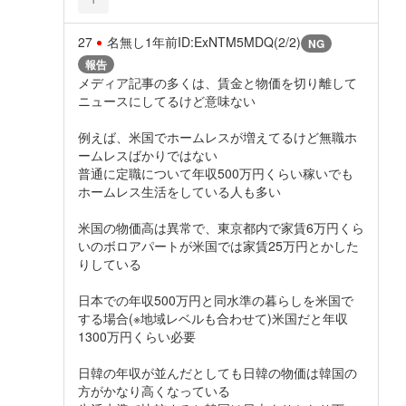
27
名無し
1年前
ID:ExNTM5MDQ(2/2)
NG
報告
メディア記事の多くは、賃金と物価を切り離して
ニュースにしてるけど意味ない
例えば、米国でホームレスが増えてるけど無職ホ
ームレスばかりではない
普通に定職について年収500万円くらい稼いでも
ホームレス生活をしている人も多い
米国の物価高は異常で、東京都内で家賃6万円くら
いのボロアパートが米国では家賃25万円とかした
りしている
日本での年収500万円と同水準の暮らしを米国で
する場合(※地域レベルも合わせて)米国だと年収
1300万円くらい必要
日韓の年収が並んだとしても日韓の物価は韓国の
方がかなり高くなっている