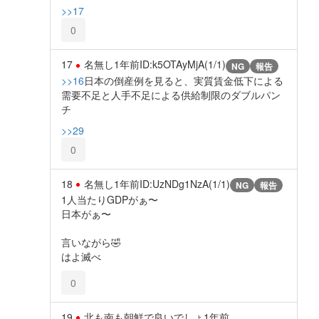
>>17
0
17
名無し
1年前
ID:k5OTAyMjA(1/1)
NG
報告
>>16
日本の倒産例を見ると、実質賃金低下による
需要不足と人手不足による供給制限のダブルパン
チ
>>29
0
18
名無し
1年前
ID:UzNDg1NzA(1/1)
NG
報告
1人当たりGDPがぁ〜
日本がぁ〜
言いながら🤣
はよ滅べ
0
19
北も南も朝鮮で良いでしょ
1年前