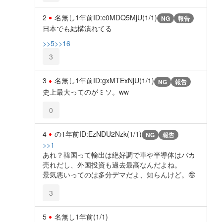
2
名無し
1年前
ID:c0MDQ5MjU(1/1)
NG
報告
日本でも結構潰れてる
>>5
>>16
3
3
名無し
1年前
ID:gxMTExNjU(1/1)
NG
報告
史上最大ってのがミソ。ww
0
4
の
1年前
ID:EzNDU2Nzk(1/1)
NG
報告
>>1
あれ？韓国って輸出は絶好調で車や半導体はバカ
売れだし、外国投資も過去最高なんだよね。
景気悪いってのは多分デマだよ、知らんけど。🤪
3
5
名無し
1年前
(1/1)