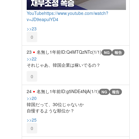
YouTube
https://www.youtube.com/watch?
v=JD9eapulYD4
>>23
0
23
名無し
1年前
ID:Q4MTQzNTc(1/1)
NG
報告
>>22
それじゃあ、韓国企業は稼いでるの？
0
24
名無し
1年前
ID:g5NDE4NjA(1/1)
NG
報告
>>20
韓国だって、30位じゃないか
自慢するような順位か？
>>25
0