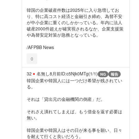
韓国の企業破産件数は2025年に入り急増してお
り、特に高コスト経済と金融引き締め、為替不安
が中小企業に重くのしかかっている。年内に法人
破産2000件超えが確実視されるなか、企業支援策
や為替安定対策が急務となっている。
/AFPBB News
0
32
名無し
8月前
ID:c5Njk0MTg(1/1)
NG
報告
韓国企業や韓国人には一つだけ希望が残されてい
る。
それは「貸出元の金融機関の倒産」だ。
それさえ潰れてしまえば、もう借金を返す必要は
無い。
韓国企業や韓国人はその日が来る事を願い、日々
を耐えて行くと良いだろう。