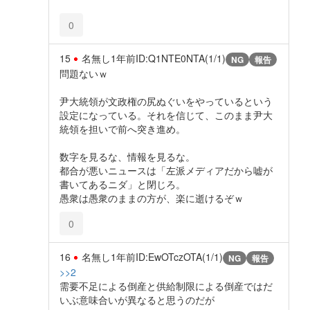
0
15
名無し
1年前
ID:Q1NTE0NTA(1/1)
NG
報告
問題ないｗ
尹大統領が文政権の尻ぬぐいをやっているという
設定になっている。それを信じて、このまま尹大
統領を担いで前へ突き進め。
数字を見るな、情報を見るな。
都合が悪いニュースは「左派メディアだから嘘が
書いてあるニダ」と閉じろ。
愚衆は愚衆のままの方が、楽に逝けるぞｗ
0
16
名無し
1年前
ID:EwOTczOTA(1/1)
NG
報告
>>2
需要不足による倒産と供給制限による倒産ではだ
いぶ意味合いが異なると思うのだが