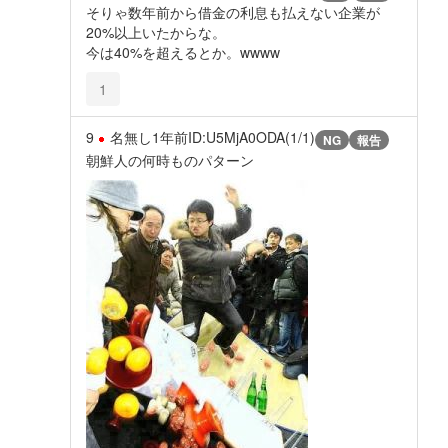
そりゃ数年前から借金の利息も払えない企業が
20%以上いたからな。
今は40%を超えるとか。wwww
1
9
名無し
1年前
ID:U5MjA0ODA(1/1)
NG
報告
朝鮮人の何時ものパターン