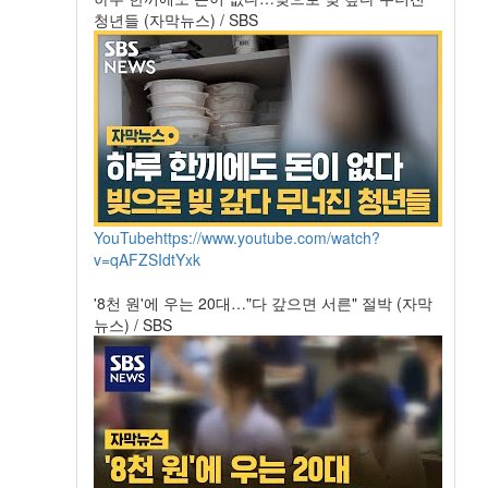
청년들 (자막뉴스) / SBS
YouTube
https://www.youtube.com/watch?
v=qAFZSIdtYxk
'8천 원'에 우는 20대…"다 갚으면 서른" 절박 (자막
뉴스) / SBS