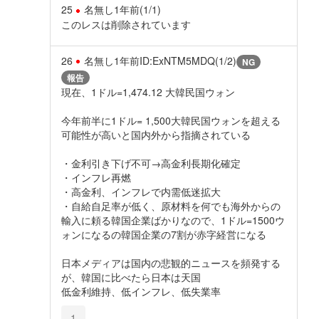
25
名無し
1年前
(1/1)
このレスは削除されています
26
名無し
1年前
ID:ExNTM5MDQ(1/2)
NG
報告
現在、1ドル=1,474.12 大韓民国ウォン
今年前半に1ドル= 1,500大韓民国ウォンを超える
可能性が高いと国内外から指摘されている
・金利引き下げ不可→高金利長期化確定
・インフレ再燃
・高金利、インフレで内需低迷拡大
・自給自足率が低く、原材料を何でも海外からの
輸入に頼る韓国企業ばかりなので、1ドル=1500ウ
ォンになるの韓国企業の7割が赤字経営になる
日本メディアは国内の悲観的ニュースを頻発する
が、韓国に比べたら日本は天国
低金利維持、低インフレ、低失業率
1