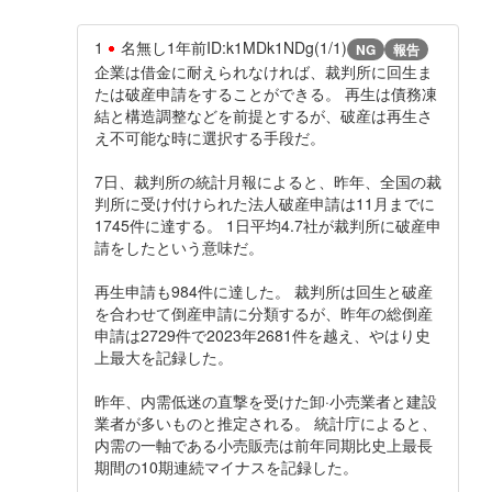
1
名無し
1年前
ID:k1MDk1NDg(1/1)
NG
報告
企業は借金に耐えられなければ、裁判所に回生ま
たは破産申請をすることができる。 再生は債務凍
結と構造調整などを前提とするが、破産は再生さ
え不可能な時に選択する手段だ。
7日、裁判所の統計月報によると、昨年、全国の裁
判所に受け付けられた法人破産申請は11月までに
1745件に達する。 1日平均4.7社が裁判所に破産申
請をしたという意味だ。
再生申請も984件に達した。 裁判所は回生と破産
を合わせて倒産申請に分類するが、昨年の総倒産
申請は2729件で2023年2681件を越え、やはり史
上最大を記録した。
昨年、内需低迷の直撃を受けた卸·小売業者と建設
業者が多いものと推定される。 統計庁によると、
内需の一軸である小売販売は前年同期比史上最長
期間の10期連続マイナスを記録した。