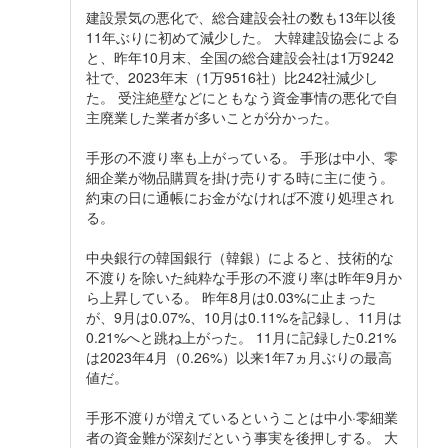
建設景気の悪化で、総合建設会社の数も13年以後
11年ぶりに初めて減少した。 大韓建設協会による
と、昨年10月末、全国の総合建設会社は1万9242
社で、2023年末（1万9516社）比242社減少し
た。 受注絶壁などにともなう資金事情の悪化で自
主廃業した業者が多いことが分かった。
手形の不渡り率も上がっている。 手形は中小、零
細企業が物品購買を掛け売りする時に主に使う。
約束の日に通帳にお金がなければ不渡り処理され
る。
中央銀行の韓国銀行（韓銀）によると、技術的な
不渡りを除いた純粋な手形の不渡り率は昨年9月か
ら上昇している。 昨年8月は0.03%に止まった
が、9月は0.07%、10月は0.11%を記録し、11月は
0.21%へと跳ね上がった。 11月に記録した0.21%
は2023年4月（0.26%）以来1年7ヵ月ぶりの最高
値だ。
手形不渡りが増えているということは中小·零細業
者の資金難が深刻だという事実を後押しする。 大