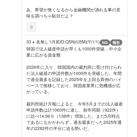
あ、希望が無くなるから金融機関が潰れる事の意
味を調べちゃ駄目だよ？
0
33
名無し
1月前
ID:Q5NzU5MzY(1/1)
NG
報告
韓国で法人破産申請が早くも1000件突破…中小企
業に広がる資金難
2026年に入り、韓国国内の裁判所に受け付けられ
た法人破産の申請件数が1000件を突破した。年間
で過去最多を記録した2025年を上回る異例のハイ
ペースで推移しており、韓国産業界に危機感が広
がっている。
裁判所統計月報によると、今年5月までの法人破産
申請件数は計1060件に達し、前年同期（922件）
に比べ14.96％（138件）増加した。まだ5月時点
であるにもかかわらず、過去最多だった2025年通
年の2282件の半分に迫る勢いだ。