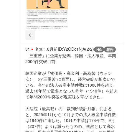
0
31
名無し
8月前
ID:Y2ODc1NjA(2/2)
NG
報告
「三重苦」に企業が悲鳴…韓国・法人破産、年間
2000件突破目前
韓国企業が「物価高・高金利・高為替（ウォン
安）」の“三重苦”に直面し、経営破綻が相次いで
いる。今年の法人破産申請件数は1800件を超え、
過去10年間で最多となった昨年（1940件）を超え
て年間2000件突破が現実味を帯びてきた。
大法院（最高裁）の「裁判所統計月報」による
と、2025年1月から10月までの法人破産申請件数
は1840件に達した。10月の申請は174件で、9月
（207件）よりは減ったものの、依然として高水