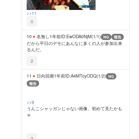
>>11
0
10
名無し
1年前
ID:EwODA0NjM(1/1)
NG
報告
だから平日のデモにあんなに多くの人が参加出来
るんだ。
2
11
日向回廊
1年前
ID:A4MTcyODQ(1/2)
NG
報告
>>9
うんこシャッガンじゃない画像、初めて見たかも
ｗ
3