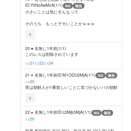
ID:Y5NzAwMzA(1/1)
NG
報告
小さいことは気にすんなって
そのうち もっとデカいことがｗｗｗ
0
20
名無し
1年前
(1/1)
このレスは削除されています
>>21
>>22
>>24
21
名無し
1年前
ID:M1ODU2MjA(1/1)
NG
報告
>>20
実は朝鮮人が1番貧しいことに気づかないバカ朝鮮
0
22
名無し
1年前
ID:c2Mjk3MjA(1/1)
NG
報告
>>20
하루 한끼에도 돈이 없다…빚으로 빚 갚다 무너진