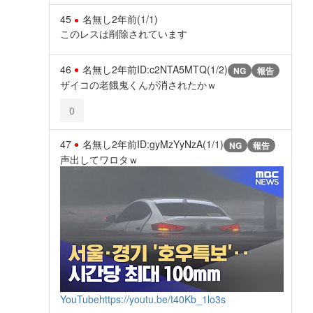
45
名無し
2年前
(1/1)
このレスは削除されています
46
名無し
2年前
ID:c2NTA5MTQ(1/2)
NG
報告
ザイコの老餓鬼くんが消されたかｗ
0
47
名無し
2年前
ID:gyMzYyNzA(1/1)
NG
報告
声出してワロタｗ
YouTube
https://youtu.be/t40Kb_1lo3s