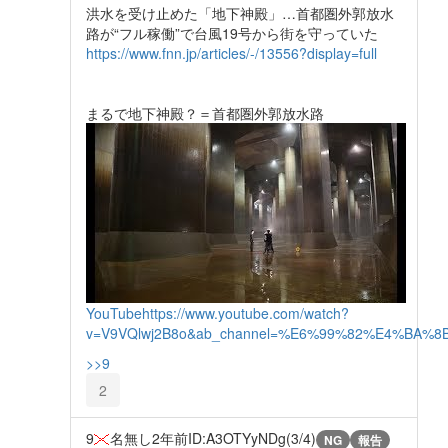
洪水を受け止めた「地下神殿」…首都圏外郭放水
路が“フル稼働”で台風19号から街を守っていた
https://www.fnn.jp/articles/-/13556?display=full
まるで地下神殿？＝首都圏外郭放水路
YouTube
https://www.youtube.com/watch?
v=V9VQlwj2B8o&ab_channel=%E6%99%82%E4%B
>>9
2
9
名無し
2年前
ID:A3OTYyNDg(3/4)
NG
報告