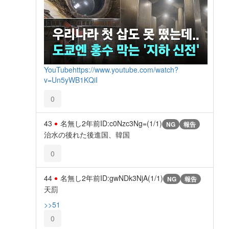
YouTube
https://www.youtube.com/watch?
v=Un5yWB1KQiI
0
43
名無し
2年前
ID:c0Nzc3Ng=(1/1)
NG
報告
治水の後れた後進国、韓国
0
44
名無し
2年前
ID:gwNDk3NjA(1/1)
NG
報告
天罰
>>51
0