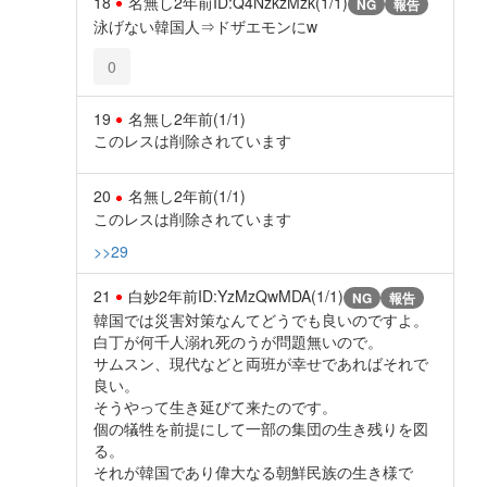
18
名無し
2年前
ID:Q4NzkzMzk(1/1)
NG
報告
泳げない韓国人⇒ドザエモンにw
0
19
名無し
2年前
(1/1)
このレスは削除されています
20
名無し
2年前
(1/1)
このレスは削除されています
>>29
21
白妙
2年前
ID:YzMzQwMDA(1/1)
NG
報告
韓国では災害対策なんてどうでも良いのですよ。
白丁が何千人溺れ死のうが問題無いので。
サムスン、現代などと両班が幸せであればそれで
良い。
そうやって生き延びて来たのです。
個の犠牲を前提にして一部の集団の生き残りを図
る。
それが韓国であり偉大なる朝鮮民族の生き様で