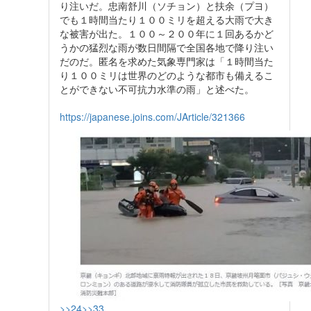
り注いだ。忠南舒川（ソチョン）と扶余（プヨ）
でも１時間当たり１００ミリを超える大雨で大き
な被害が出た。１００～２００年に１回あるかど
うかの猛烈な雨が数日間隔で全国各地で降り注い
だのだ。匿名を求めた気象専門家は「１時間当た
り１００ミリは世界のどのような都市も備えるこ
とができない不可抗力水準の雨」と述べた。
https://japanese.joins.com/JArticle/321366
>>24
>>33