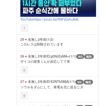
YouTube
https://youtu.be/R9FjQvhuAdk
1
25
名無し
2年前
(1/2)
このレスは削除されています
26
名無し
2年前
ID:g0NzEyMA=(1/1)
NG
報告
ザイコの老害くんが反応してて草
0
27
名無し
2年前
ID:E2NTk5MjA(1/1)
NG
報告
ソウルをダムにして、発電を北に送るニダ
0