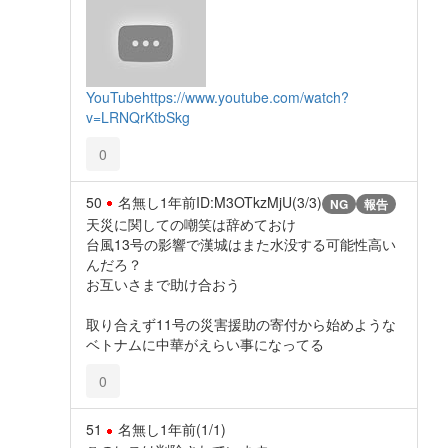
YouTube
https://www.youtube.com/watch?
v=LRNQrKtbSkg
0
50
名無し
1年前
ID:M3OTkzMjU(3/3)
NG
報告
天災に関しての嘲笑は辞めておけ
台風13号の影響で漢城はまた水没する可能性高い
んだろ？
お互いさまで助け合おう
取り合えず11号の災害援助の寄付から始めような
ベトナムに中華がえらい事になってる
0
51
名無し
1年前
(1/1)