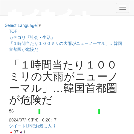
メ
ニ
ュ
Select Language
▼
ー
TOP
カテゴリ『社会・生活』
「１時間当たり１００ミリの大雨がニューノーマル」…韓国
首都圏が危険だ
「１時間当たり１００
ミリの大雨がニューノ
ーマル」…韓国首都圏
が危険だ
56
2024/07/19(Fri) 16:20:17
ツイート
LINE
お気に入り
37
1