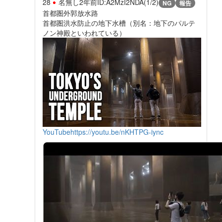
28
名無し
2年前
ID:A2MzI2NDA(1/2)
NG
報告
首都圏外郭放水路
首都圏洪水防止の地下水槽（別名：地下のパルテ
ノン神殿といわれている）
YouTube
https://youtu.be/nKHTPG-iync