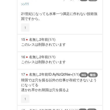
>>11
21世紀になっても水車一つ満足に作れない技術強
国ですから。
1
15
名無し
2年前
(1/1)
このレスは削除されています
16
名無し
2年前
(1/1)
このレスは削除されています
17
名無し
2年前
ID:AyNzQ0Nw=(1/1)
NG
報告
韓国では穴を掘る以外の仕事が存続できないよう
になってる
遅かれ早かれ韓国は穴を掘るよ
1