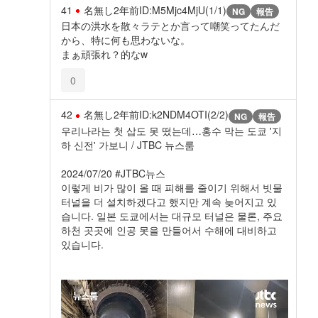
41
名無し
2年前
ID:M5Mjc4MjU(1/1)
NG
報告
日本の洪水を散々ラテとか言って嘲笑ってたんだ
から、特に何も思わないな。
まぁ頑張れ？的なw
0
42
名無し
2年前
ID:k2NDM4OTI(2/2)
NG
報告
우리나라는 첫 삽도 못 떴는데…홍수 막는 도쿄 '지
하 신전' 가보니 / JTBC 뉴스룸
2024/07/20 #JTBC뉴스
이렇게 비가 많이 올 때 피해를 줄이기 위해서 빗물
터널을 더 설치하겠다고 했지만 계속 늦어지고 있
습니다. 일본 도쿄에서는 대규모 터널은 물론, 주요
하천 곳곳에 인공 못을 만들어서 수해에 대비하고
있습니다.