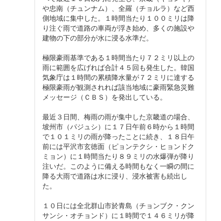
や忠南（チュンナム）、全羅（チョルラ）など西
側地域に集中した。１時間当たり１００ミリは降
り注ぐ雨で道路の車両が浮き始め、多くの施設や
建物の下の部分が水に浸る水準だ。
極限豪雨基準である１時間当たり７２ミリ以上の
雨に範囲を広げれば合計４５回も発生した。韓国
気象庁は１時間の累積降水量が７２ミリに達する
極限豪雨が観測されれば該当地域に豪雨緊急災難
メッセージ（ＣＢＳ）を発出している。
最近３日間、梅雨の雨が集中した京畿道の場合、
坡州市（パジュシ）に１７日午前６時から１時間
で１０１ミリの雨が降ったことに続き、１８日午
前には平沢市玄徳面（ピョンテクシ・ヒョンドク
ミョン）に１時間当たり８９ミリの水爆弾が降り
注いだ。このように備える時間もなく一瞬の間に
降る大雨で道路は水に浸り、浸水被害も続出し
た。
１０日には全北群山市於青島（チョンブク・クン
サンシ・オチョンド）に１時間で１４６ミリが降