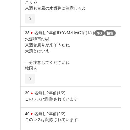
こりゃ
来週も台風の水爆弾に注意しろよ
0
38
名無し
2年前
ID:YzMzUwOTg(1/1)
NG
報告
水爆弾再び🤣
来週台風🌀が来そうだね
天罰とはいえ
十分注意してくださいね
韓国人
0
39
名無し
2年前
(1/2)
このレスは削除されています
40
名無し
2年前
(2/2)
このレスは削除されています