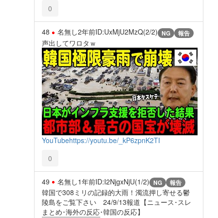
0
48
名無し
2年前
ID:UxMjU2MzQ(2/2)
NG
報告
声出してワロタｗ
YouTube
https://youtu.be/_kP6zpnK2TI
0
49
名無し
1年前
ID:I2NjgxNjU(1/2)
NG
報告
韓国で308ミリの記録的大雨！濁流押し寄せる鬱
陵島をご覧下さい 24/9/13報道【ニュース･スレ
まとめ･海外の反応･韓国の反応】