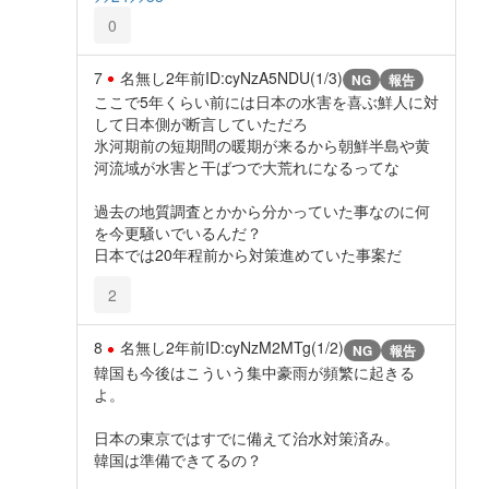
0
7
名無し
2年前
ID:cyNzA5NDU(1/3)
NG
報告
ここで5年くらい前には日本の水害を喜ぶ鮮人に対
して日本側が断言していただろ
氷河期前の短期間の暖期が来るから朝鮮半島や黄
河流域が水害と干ばつで大荒れになるってな
過去の地質調査とかから分かっていた事なのに何
を今更騒いでいるんだ？
日本では20年程前から対策進めていた事案だ
2
8
名無し
2年前
ID:cyNzM2MTg(1/2)
NG
報告
韓国も今後はこういう集中豪雨が頻繁に起きる
よ。
日本の東京ではすでに備えて治水対策済み。
韓国は準備できてるの？