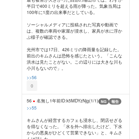
半日で400ミリを超える雨が降った。気象当局は
100年に1度の出来事だとしている。
ソーシャルメディアに投稿された写真や動画で
は、複数の車両や家屋が浸水し、家具が水に浮か
ぶ様子が確認できる。
光州市では17日、426ミリの降雨量を記録した。
前出のキムさんは恐怖を感じたという。「こんな
洪水は見たことがない。この辺りには大きな川も
小川もないので」。
>>56
0
56
名無し
1年前
ID:k5MDYzNjg(1/1)
NG
報告
>>55
キムさんが経営するカフェも浸水し、閉店せざる
を得なくなった。「水を外へ排出したけど、下水
からの悪臭がひどくて営業できない」と、キムさ
んは話した。