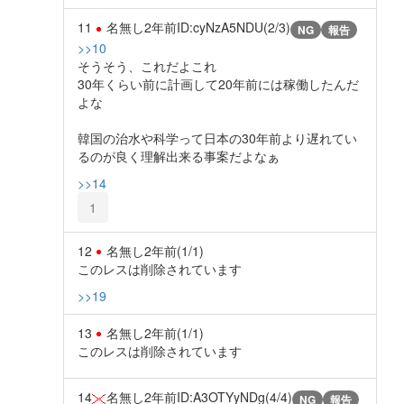
11
名無し
2年前
ID:cyNzA5NDU(2/3)
NG
報告
>>10
そうそう、これだよこれ
30年くらい前に計画して20年前には稼働したんだ
よな
韓国の治水や科学って日本の30年前より遅れてい
るのが良く理解出来る事案だよなぁ
>>14
1
12
名無し
2年前
(1/1)
このレスは削除されています
>>19
13
名無し
2年前
(1/1)
このレスは削除されています
14
名無し
2年前
ID:A3OTYyNDg(4/4)
NG
報告