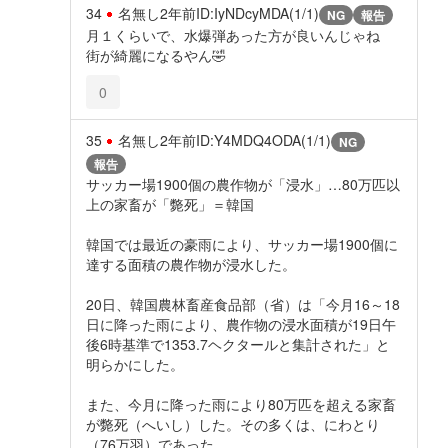
34
名無し
2年前
ID:IyNDcyMDA(1/1)
NG
報告
月１くらいで、水爆弾あった方が良いんじゃね
街が綺麗になるやん🤣
0
35
名無し
2年前
ID:Y4MDQ4ODA(1/1)
NG
報告
サッカー場1900個の農作物が「浸水」…80万匹以
上の家畜が「斃死」＝韓国
韓国では最近の豪雨により、サッカー場1900個に
達する面積の農作物が浸水した。
20日、韓国農林畜産食品部（省）は「今月16～18
日に降った雨により、農作物の浸水面積が19日午
後6時基準で1353.7ヘクタールと集計された」と
明らかにした。
また、今月に降った雨により80万匹を超える家畜
が斃死（へいし）した。その多くは、にわとり
（76万羽）であった。