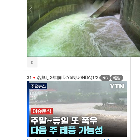
0
31
名無し
2年前
ID:Y5NjU0NDA(1/2)
NG
報告