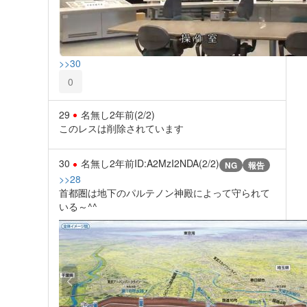
>>30
0
29
名無し
2年前
(2/2)
このレスは削除されています
30
名無し
2年前
ID:A2MzI2NDA(2/2)
NG
報告
>>28
首都圏は地下のパルテノン神殿によって守られて
いる～^^