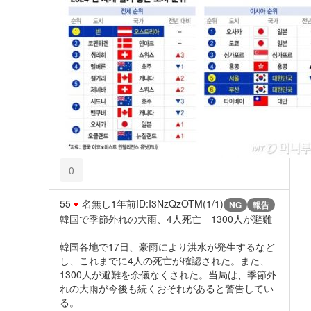
0
55
名無し
1年前
ID:I3NzQzOTM(1/1)
NG
報告
韓国で季節外れの大雨、4人死亡 1300人が避難
韓国各地で17日、豪雨により洪水が発生するなど
し、これまでに4人の死亡が確認された。また、
1300人が避難を余儀なくされた。当局は、季節外
れの大雨が今後も続くおそれがあると警告してい
る。