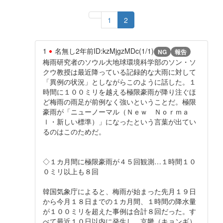
1
2
1
名無し
2年前
ID:kzMjgzMDc(1/1)
NG
報告
梅雨研究者のソウル大地球環境科学部のソン・ソ
クウ教授は最近降っている記録的な大雨に対して
「異例の状況」としながらこのように話した。１
時間に１００ミリを越える極限豪雨が降り注ぐほ
ど梅雨の雨足が前例なく強いということだ。極限
豪雨が「ニューノーマル（Ｎｅｗ Ｎｏｒｍａ
ｌ・新しい標準）」になったという言葉が出てい
るのはこのためだ。
◇１カ月間に極限豪雨が４５回観測…１時間１０
０ミリ以上も８回
韓国気象庁によると、梅雨が始まった先月１９日
から今月１８日までの１カ月間、１時間の降水量
が１００ミリを超えた事例は合計８回だった。す
べて最近１０日以内に発生し、京畿（キョンギ）