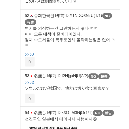
このレスは削除されています
52
슈퍼한국인
1年前
ID:Y1NDQ3NzU(1/1)
NG
報告
여기를 의식하는건 그만하는게 좋다 ㅋㅋ
이미 모든 대책이 준비되어있다.
절대 수도서울이 폭우로인해 몰락하는일은 없어 ㅋ
ㅋ
>>53
0
53
名無し
1年前
ID:I2NjgxNjU(2/2)
NG
報告
>>52
ソウルだけが韓国で、地方は切り捨て宣言か？
0
54
名無し
1年前
ID:k3OTM3NjQ(1/1)
NG
報告
선진국인 일본에서 태어나서 다행이다😊