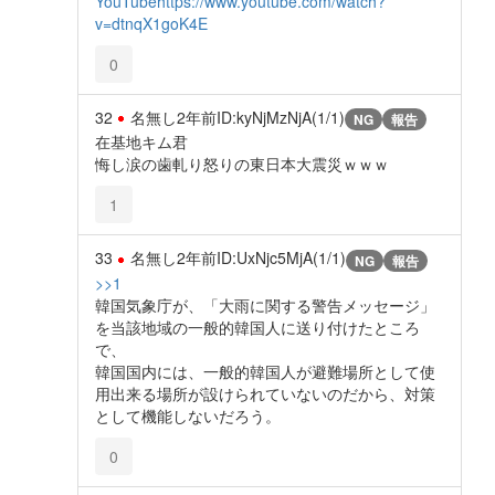
YouTube
https://www.youtube.com/watch?
v=dtnqX1goK4E
0
32
名無し
2年前
ID:kyNjMzNjA(1/1)
NG
報告
在基地キム君
悔し涙の歯軋り怒りの東日本大震災ｗｗｗ
1
33
名無し
2年前
ID:UxNjc5MjA(1/1)
NG
報告
>>1
韓国気象庁が、「大雨に関する警告メッセージ」
を当該地域の一般的韓国人に送り付けたところ
で、
韓国国内には、一般的韓国人が避難場所として使
用出来る場所が設けられていないのだから、対策
として機能しないだろう。
0