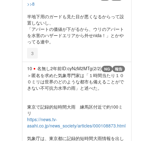
>>8
半地下用のガードも見た目が悪くなるからって設
置しないし、
「アパートの価値が下がるから、ウリのアパート
を水害のハザードエリアから外せnida！」とかや
ってる連中。
3
10
名無し
2年前
ID:cyNzM2MTg(2/2)
NG
報告
＞匿名を求めた気象専門家は「１時間当たり１０
０ミリは世界のどのような都市も備えることがで
きない不可抗力水準の雨」と述べた。
東京で記録的短時間大雨 練馬区付近で約100ミ
リ
https://news.tv-
asahi.co.jp/news_society/articles/000108873.html
気象庁は、東京都に記録的短時間大雨情報を出し