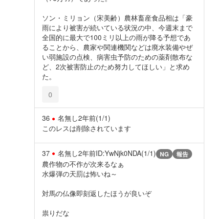
ソン・ミリョン（宋美齢）農林畜産食品相は「豪
雨により被害が続いている状況の中、今週末まで
全国的に最大で100ミリ以上の雨が降る予想であ
ることから、農家や関連機関などは廃水装備やぜ
い弱施設の点検、病害虫予防のための薬剤散布な
ど、2次被害防止のため努力してほしい」と求め
た。
0
36
名無し
2年前
(1/1)
このレスは削除されています
37
名無し
2年前
ID:YwNjk0NDA(1/1)
NG
報告
農作物の不作が次来るなぁ
水爆弾の天罰は怖いね～
対馬の仏像即刻返したほうが良いぞ
祟りだな