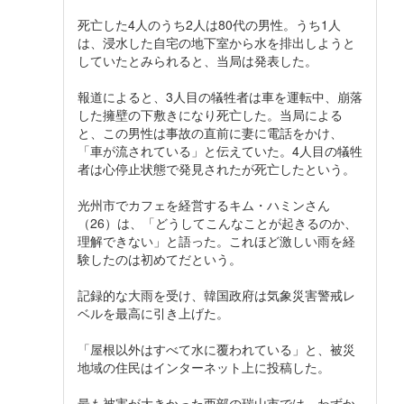
死亡した4人のうち2人は80代の男性。うち1人
は、浸水した自宅の地下室から水を排出しようと
していたとみられると、当局は発表した。
報道によると、3人目の犠牲者は車を運転中、崩落
した擁壁の下敷きになり死亡した。当局による
と、この男性は事故の直前に妻に電話をかけ、
「車が流されている」と伝えていた。4人目の犠牲
者は心停止状態で発見されたが死亡したという。
光州市でカフェを経営するキム・ハミンさん
（26）は、「どうしてこんなことが起きるのか、
理解できない」と語った。これほど激しい雨を経
験したのは初めてだという。
記録的な大雨を受け、韓国政府は気象災害警戒レ
ベルを最高に引き上げた。
「屋根以外はすべて水に覆われている」と、被災
地域の住民はインターネット上に投稿した。
最も被害が大きかった西部の瑞山市では、わずか