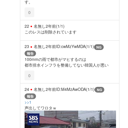
す。
0
22
名無し
2年前
(1/1)
このレスは削除されています
23
名無し
2年前
ID:cwMzYwMDA(1/1)
NG
報告
100mmの雨で都市がマヒするのは
都市排水インフラを整備してない韓国人が悪い
0
24
名無し
2年前
ID:M4MzAwODA(1/1)
NG
報告
>>1
声出してワロタｗ