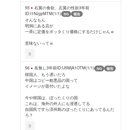
55
右翼の食欲、左翼の性欲
3年前
ID:I1NzgyMTM(1/1)
NG
報告
そんなもん
明洞にある店が
一斉に定価をボッタくり価格にするだけじゃんｗ
意味ないってｗ
0
56
名無し
3年前
ID:U5MjA1OTM(1/1)
NG
報告
韓国人、もう遅いだろ
中国はコピー粗悪品の国って
イメージが昔付いたよな
今や韓国は、ぼったくりの国
これは、海外の外人にも浸透してる
自国民ですら済州島のぼったくりにあってるんだ
ろ？
0