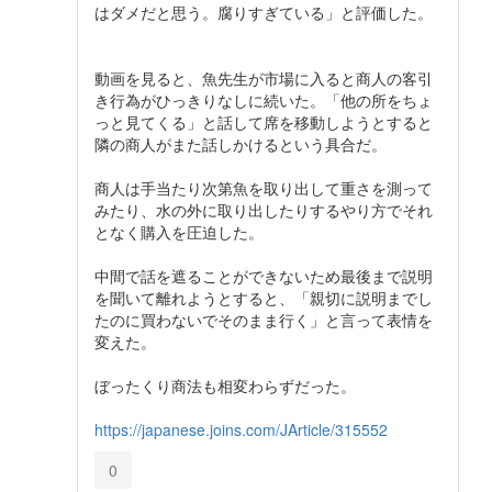
はダメだと思う。腐りすぎている」と評価した。
動画を見ると、魚先生が市場に入ると商人の客引
き行為がひっきりなしに続いた。「他の所をちょ
っと見てくる」と話して席を移動しようとすると
隣の商人がまた話しかけるという具合だ。
商人は手当たり次第魚を取り出して重さを測って
みたり、水の外に取り出したりするやり方でそれ
となく購入を圧迫した。
中間で話を遮ることができないため最後まで説明
を聞いて離れようとすると、「親切に説明までし
たのに買わないでそのまま行く」と言って表情を
変えた。
ぼったくり商法も相変わらずだった。
https://japanese.joins.com/JArticle/315552
0