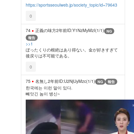
https://sportsseoulweb.jp/society_topic/id=79643
0
74
正義の味方
2年前
ID:Y1NzMyMzI(1/1)
NG
報告
>>1
ぼったくりの根絶はあり得ない。金が好きすぎて
後戻りは不可能である。
0
75
名無し
2年前
ID:U2NjUyMzc(1/1)
NG
報告
한국에는 이런 말이 있다.
빼앗긴 놈이 병신~