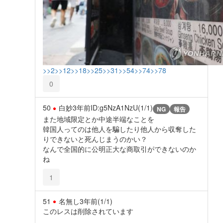
>>2
>>12
>>18
>>25
>>31
>>54
>>74
>>78
0
50
白妙
3年前
ID:g5NzA1NzU(1/1)
NG
報告
また地域限定とか中途半端なことを
韓国人ってのは他人を騙したり他人から収奪した
りできないと死んじまうのかい？
なんで全国的に公明正大な商取引ができないのか
ね
1
51
名無し
3年前
(1/1)
このレスは削除されています