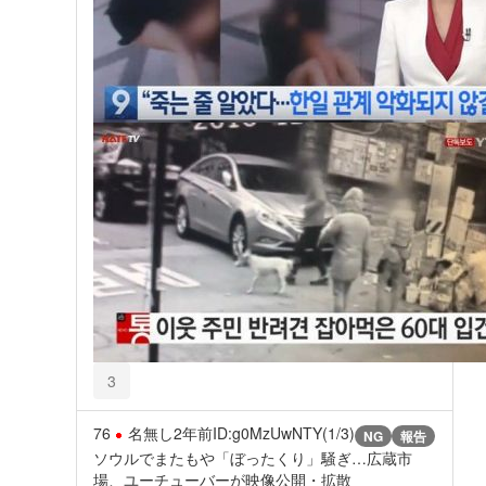
3
76
名無し
2年前
ID:g0MzUwNTY(1/3)
NG
報告
ソウルでまたもや「ぼったくり」騒ぎ…広蔵市
場、ユーチューバーが映像公開・拡散