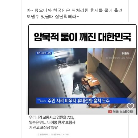
아~ 됐으니까 한국인은 뒤처리한 휴지를 물에 흘려
보낼수 있을때 잘난척해라~