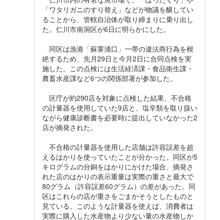
「ワタリガニのすり替え」などが物議を醸してい
ることから、管轄自治体が取り締まりに乗り出し
た。仁川市南洞区が6日に明らかにした。
同区は漁港「蘇莱浦口」一帯の違法商行為を根
絶するため、先月29日と今月2日に合同点検を実
施した。この点検には生活経済課・食品衛生課・
農畜水産課など6つの関係部署が参加した。
区庁が約290店を対象に点検した結果、不合格
の計量器を使用していた9店と、塩辛類を取り扱い
ながら健康診断書を必要時に提出していなかった2
店が摘発された。
不合格の計量器を使用した店舗は許容誤差を超
えるはかりを使っていたことが分かった。同区が5
キログラムの分銅をはかりにかけた場合、摘発さ
れた店のはかりの表示重量は実際の重さと最大で
80グラム（許容誤差60グラム）の差があった。同
区はこれらの店が重さをごまかそうとしたものと
見ている。このような計量器を使えば、消費者は
実際に購入した水産物より少ない量の水産物しか