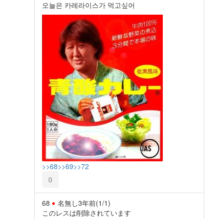
오늘은 카레라이스가 먹고싶어
>>68
>>69
>>72
0
68
名無し
3年前
(1/1)
このレスは削除されています