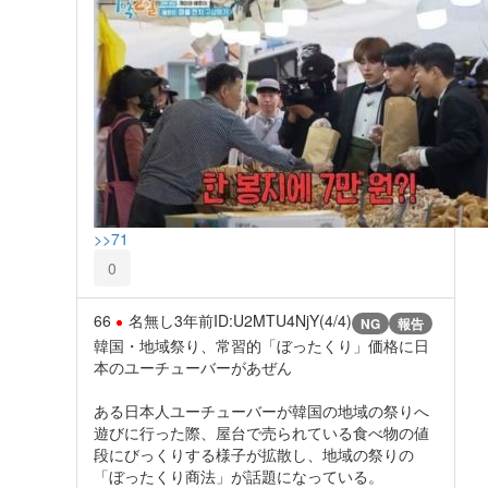
>>71
0
66
名無し
3年前
ID:U2MTU4NjY(4/4)
NG
報告
韓国・地域祭り、常習的「ぼったくり」価格に日
本のユーチューバーがあぜん
ある日本人ユーチューバーが韓国の地域の祭りへ
遊びに行った際、屋台で売られている食べ物の値
段にびっくりする様子が拡散し、地域の祭りの
「ぼったくり商法」が話題になっている。