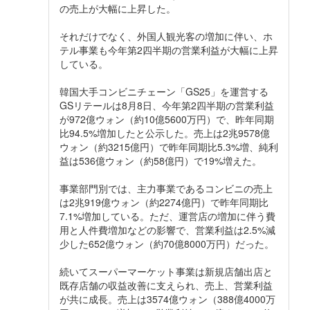
の売上が大幅に上昇した。
それだけでなく、外国人観光客の増加に伴い、ホ
テル事業も今年第2四半期の営業利益が大幅に上昇
している。
韓国大手コンビニチェーン「GS25」を運営する
GSリテールは8月8日、今年第2四半期の営業利益
が972億ウォン（約10億5600万円）で、昨年同期
比94.5%増加したと公示した。売上は2兆9578億
ウォン（約3215億円）で昨年同期比5.3%増、純利
益は536億ウォン（約58億円）で19%増えた。
事業部門別では、主力事業であるコンビニの売上
は2兆919億ウォン（約2274億円）で昨年同期比
7.1%増加している。ただ、運営店の増加に伴う費
用と人件費増加などの影響で、営業利益は2.5%減
少した652億ウォン（約70億8000万円）だった。
続いてスーパーマーケット事業は新規店舗出店と
既存店舗の収益改善に支えられ、売上、営業利益
が共に成長。売上は3574億ウォン（388億4000万