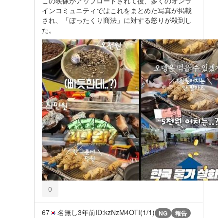
この映像がアップロードされて後、多くのオンラ
インコミュニティではこれをまとめた写真が掲載
され、「ぼったくり商法」に対する怒りが殺到し
た。
0
67
名無し
3年前
ID:kzNzM4OTI(1/1)
NG
報告