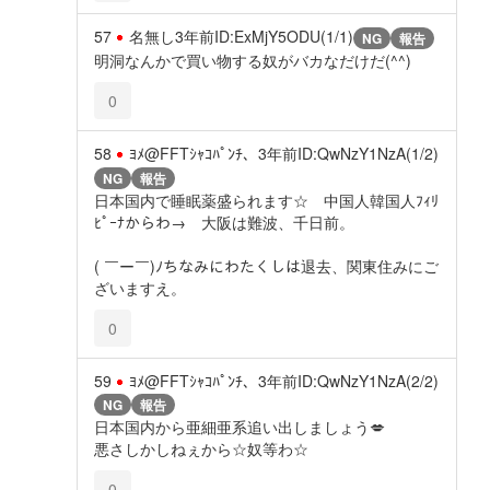
57
名無し
3年前
ID:ExMjY5ODU(1/1)
NG
報告
明洞なんかで買い物する奴がバカなだけだ(^^)
0
58
ﾖﾒ@FFTｼｬｺﾊﾟﾝﾁ、
3年前
ID:QwNzY1NzA(1/2)
NG
報告
日本国内で睡眠薬盛られます☆ 中国人韓国人ﾌｨﾘ
ﾋﾟｰﾅからわ→ 大阪は難波、千日前。
( ￣ー￣)ﾉちなみにわたくしは退去、関東住みにご
ざいますえ。
0
59
ﾖﾒ@FFTｼｬｺﾊﾟﾝﾁ、
3年前
ID:QwNzY1NzA(2/2)
NG
報告
日本国内から亜細亜系追い出しましょう💋
悪さしかしねぇから☆奴等わ☆
0