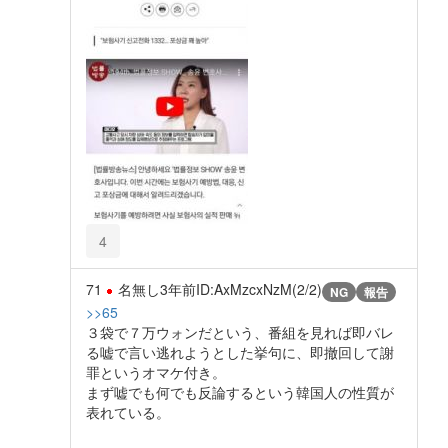
4
71
名無し
3年前
ID:AxMzcxNzM(2/2)
NG
報告
>>65
３袋で７万ウォンだという、番組を見れば即バレ
る嘘で言い逃れようとした挙句に、即撤回して謝
罪というオマケ付き。
まず嘘でも何でも反論するという韓国人の性質が
表れている。