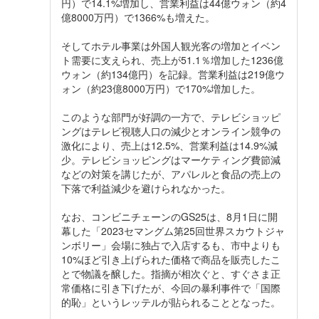
円）で14.1%増加し、営業利益は44億ウォン（約4
億8000万円）で1366%も増えた。
そしてホテル事業は外国人観光客の増加とイベン
ト需要に支えられ、売上が51.1％増加した1236億
ウォン（約134億円）を記録。営業利益は219億ウ
ォン（約23億8000万円）で170%増加した。
このような部門が好調の一方で、テレビショッピ
ングはテレビ視聴人口の減少とオンライン競争の
激化により、売上は12.5%、営業利益は14.9%減
少。テレビショッピングはマーケティング費節減
などの対策を講じたが、アパレルと食品の売上の
下落で利益減少を避けられなかった。
なお、コンビニチェーンのGS25は、8月1日に開
幕した「2023セマングム第25回世界スカウトジャ
ンボリー」会場に独占で入店するも、市中よりも
10%ほど引き上げられた価格で商品を販売したこ
とで物議を醸した。指摘が相次ぐと、すぐさま正
常価格に引き下げたが、今回の暴利事件で「国際
的恥」というレッテルが貼られることとなった。