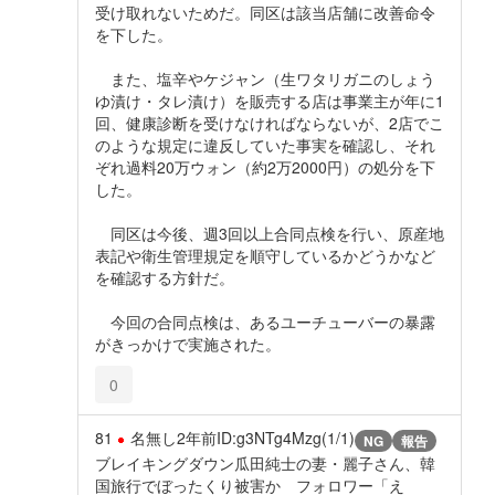
受け取れないためだ。同区は該当店舗に改善命令
を下した。
また、塩辛やケジャン（生ワタリガニのしょう
ゆ漬け・タレ漬け）を販売する店は事業主が年に1
回、健康診断を受けなければならないが、2店でこ
のような規定に違反していた事実を確認し、それ
ぞれ過料20万ウォン（約2万2000円）の処分を下
した。
同区は今後、週3回以上合同点検を行い、原産地
表記や衛生管理規定を順守しているかどうかなど
を確認する方針だ。
今回の合同点検は、あるユーチューバーの暴露
がきっかけで実施された。
0
81
名無し
2年前
ID:g3NTg4Mzg(1/1)
NG
報告
ブレイキングダウン瓜田純士の妻・麗子さん、韓
国旅行でぼったくり被害か フォロワー「え