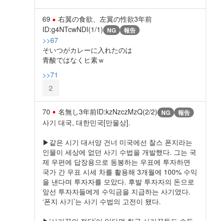
69
右翼の食欲、左翼の性欲
3年前
ID:g4NTcwNDI(1/1)
NG
報告
>>67
そいつがカレーに入れたのは
青酸ではなくヒ素ｗ
>>71
2
70
名無し
3年前
ID:kzNzczMzQ(2/2)
NG
報告
사기 대국, 대한민국[만물상].
▶같은 시기 대서양 건너 미국에선 찰스 폰지라는
인물이 세상에 없던 사기 수법을 개발했다. 그는 국
제 우편에 답장용으로 동봉하는 우표에 투자하면
국가 간 우표 시세 차를 활용해 3개월에 100% 수익
을 낸다며 투자자를 모았다. 후발 투자자의 돈으로
앞선 투자자들에게 수익금을 지급하는 사기였다.
‘폰지 사기’는 사기 수법의 고전이 됐다.