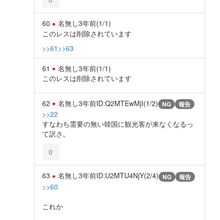
60
名無し
3年前
(1/1)
このレスは削除されています
>>61
>>63
61
名無し
3年前
(1/1)
このレスは削除されています
62
名無し
3年前
ID:Q2MTEwMjI(1/2)
NG
報告
>>22
すなわち需要の無い韓国に観光客が来なくなるっ
て訳さ。
0
63
名無し
3年前
ID:U2MTU4NjY(2/4)
NG
報告
>>60
これか