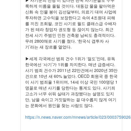
▶'사기꾼의 전당’이 있다면 한국 사기꾼들도 수두
룩하게 이름을 올릴 것이다. 대동강 물을 팔아먹은
신화 속 인물 봉이 김선달부터, 의료기 대여 사업에
투자하면 고수익을 보장한다고 속여 4조원대 피해
를 끼친 조희팔, 코인 사기로 월드 클래스급 수배자
가 된 테라 창업자 권도형 등 끊이지 않는다. 최근
전세 사기 주범인 인천 건축왕 남씨도 충격적이다.
무려 2800채로 사기를 쳤다. ‘한국식 갭투자 사
기’라는 새 장르를 열었다.
▶세계 각국에선 범죄 건수 1위가 ‘절도’인데, 유독
한국에선 ‘사기’가 1위를 차지한다. 매년 급증세다.
사기 범죄 건수가 2011년 22만건에서 2020년 35만
건으로 10년 새 60% 늘었다. OECD 회원국 중 한국
이 사기 범죄율 1위이며, 14세 이상 국민 100명당 1
명꼴로 매년 사기를 당한다는 통계도 있다. 사기죄
고소가 너무 쉬워 실태가 과장됐다는 설명도 있지
만, 남을 속이고 거짓말하는 걸 대수롭지 않게 여기
는 문화에서 원인을 찾는 사람도 많다.
https://n.news.naver.com/mnews/article/023/0003759026