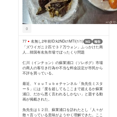
0
77
名無し
2年前
ID:k2NDc1MTI(1/1)
NG
報告
「ズワイガニ２匹で３７万ウォン」ふっかけた商
人…韓国有名魚市場でぼったくり問題
仁川（インチョン）の蘇莱浦口（ソレポグ）市場
の商人の客引き行為や不当な料金設定が市民から
不評を買っている。
最近、ＹｏｕＴｕｂｅチャンネル「魚先生ミスタ
ーＳ」には「度を超してもここまで超えるか蘇莱
浦口、だから悪く言われるしかない」と題する動
画が掲載された。
魚先生は１２日、蘇莱浦口を訪れたとし「人々が
散々言っている意味がようやく理解できた。ここ