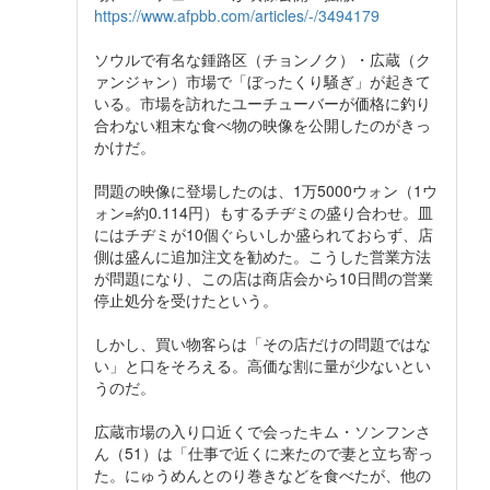
https://www.afpbb.com/articles/-/3494179
ソウルで有名な鍾路区（チョンノク）・広蔵（ク
ァンジャン）市場で「ぼったくり騒ぎ」が起きて
いる。市場を訪れたユーチューバーが価格に釣り
合わない粗末な食べ物の映像を公開したのがきっ
かけだ。
問題の映像に登場したのは、1万5000ウォン（1ウ
ォン=約0.114円）もするチヂミの盛り合わせ。皿
にはチヂミが10個ぐらいしか盛られておらず、店
側は盛んに追加注文を勧めた。こうした営業方法
が問題になり、この店は商店会から10日間の営業
停止処分を受けたという。
しかし、買い物客らは「その店だけの問題ではな
い」と口をそろえる。高価な割に量が少ないとい
うのだ。
広蔵市場の入り口近くで会ったキム・ソンフンさ
ん（51）は「仕事で近くに来たので妻と立ち寄っ
た。にゅうめんとのり巻きなどを食べたが、他の