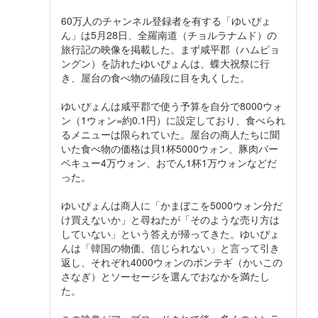
60万人のチャンネル登録者を有する「ゆいぴょ
ん」は5月28日、全羅南道（チョルラナムド）の
旅行記の映像を掲載した。まず咸平郡（ハムピョ
ングン）を訪れたゆいぴょんは、蝶大祝祭に行
き、屋台の食べ物の値段に目を丸くした。
ゆいぴょんは咸平郡で使う予算を自分で8000ウォ
ン（1ウォン=約0.1円）に設定しており、食べられ
るメニューは限られていた。屋台の商人たちに聞
いた食べ物の価格は貝1杯5000ウォン、豚肉バー
ベキュー4万ウォン、おでん1杯1万ウォンなどだ
った。
ゆいぴょんは商人に「かまぼこを5000ウォン分だ
け買えないか」と尋ねたが「そのような売り方は
していない」という答えが帰ってきた。ゆいぴょ
んは「韓国の物価、信じられない」と言って引き
返し、それぞれ4000ウォンのポンテギ（かいこの
さなぎ）とソーセージを選んでおなかを満たし
た。