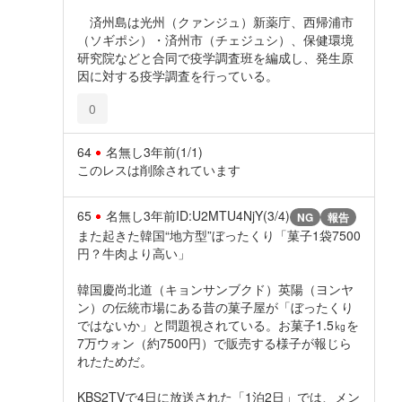
済州島は光州（クァンジュ）新薬庁、西帰浦市
（ソギポシ）・済州市（チェジュシ）、保健環境
研究院などと合同で疫学調査班を編成し、発生原
因に対する疫学調査を行っている。
0
64
名無し
3年前
(1/1)
このレスは削除されています
65
名無し
3年前
ID:U2MTU4NjY(3/4)
NG
報告
また起きた韓国“地方型”ぼったくり「菓子1袋7500
円？牛肉より高い」
韓国慶尚北道（キョンサンブクド）英陽（ヨンヤ
ン）の伝統市場にある昔の菓子屋が「ぼったくり
ではないか」と問題視されている。お菓子1.5㎏を
7万ウォン（約7500円）で販売する様子が報じら
れたためだ。
KBS2TVで4日に放送された「1泊2日」では、メン