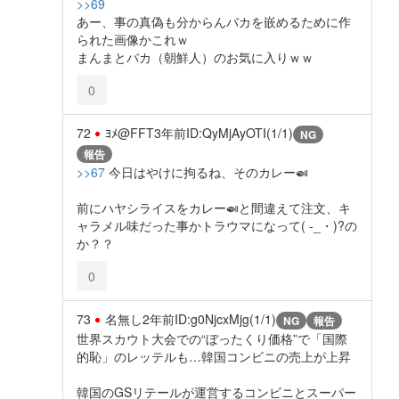
>>69
あー、事の真偽も分からんバカを嵌めるために作
られた画像かこれｗ
まんまとバカ（朝鮮人）のお気に入りｗｗ
0
72
ﾖﾒ@FFT
3年前
ID:QyMjAyOTI(1/1)
NG
報告
>>67
今日はやけに拘るね、そのカレー🍛
前にハヤシライスをカレー🍛と間違えて注文、キ
ャラメル味だった事かトラウマになって( -_・)?の
か？？
0
73
名無し
2年前
ID:g0NjcxMjg(1/1)
NG
報告
世界スカウト大会での“ぼったくり価格”で「国際
的恥」のレッテルも…韓国コンビニの売上が上昇
韓国のGSリテールが運営するコンビニとスーパー