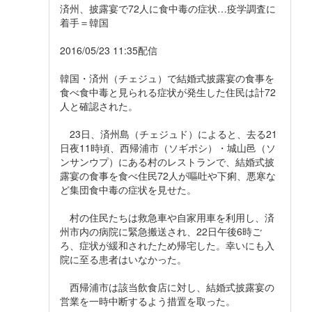
済州、披露宴で72人に食中毒の症状…疫学調査に
着手＝韓国
2016/05/23 11:35配信
韓国・済州（チェジュ）で結婚式披露宴の食事を
食べ食中毒と見られる症状が発生した住民は計72
人と確認された。
23日、済州島（チェジュド）によると、去る21
日夜11時頃、西帰浦市（ソギポシ）・城山邑（ソ
ンサンウプ）にある村のレストランで、結婚式披
露宴の食事を食べ住民72人が嘔吐や下痢、悪寒な
ど集団食中毒の症状を見せた。
村の住民たちは救急車や自家用車を利用し、済
州市内の病院に緊急搬送され、22日午後6時ご
ろ、症状が緩和されたため帰宅した。幸いにも入
院に至る患者はいなかった。
西帰浦市は該当飲食店に対し、結婚式披露宴の
営業を一時中断するよう措置を取った。