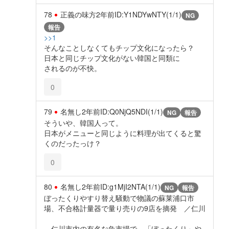
78
正義の味方
2年前
ID:Y1NDYwNTY(1/1)
NG
報告
>>1
そんなことしなくてもチップ文化になったら？
日本と同じチップ文化がない韓国と同類に
されるのが不快。
0
79
名無し
2年前
ID:Q0NjQ5NDI(1/1)
NG
報告
そういや、韓国人って。
日本がメニューと同じように料理が出てくると驚
くのだったっけ？
0
80
名無し
2年前
ID:g1MjI2NTA(1/1)
NG
報告
ぼったくりやすり替え騒動で物議の蘇莱浦口市
場、不合格計量器で量り売りの9店を摘発 ／仁川
仁川市内の有名な魚市場で、「ぼったくり」や