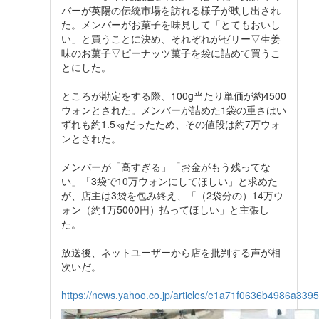
バーが英陽の伝統市場を訪れる様子が映し出され
た。メンバーがお菓子を味見して「とてもおいし
い」と買うことに決め、それぞれがゼリー▽生姜
味のお菓子▽ピーナッツ菓子を袋に詰めて買うこ
とにした。
ところが勘定をする際、100g当たり単価が約4500
ウォンとされた。メンバーが詰めた1袋の重さはい
ずれも約1.5㎏だったため、その値段は約7万ウォ
ンとされた。
メンバーが「高すぎる」「お金がもう残ってな
い」「3袋で10万ウォンにしてほしい」と求めた
が、店主は3袋を包み終え、「（2袋分の）14万ウ
ォン（約1万5000円）払ってほしい」と主張し
た。
放送後、ネットユーザーから店を批判する声が相
次いだ。
https://news.yahoo.co.jp/articles/e1a71f0636b4986a3