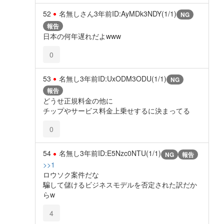
52
名無しさん
3年前
ID:AyMDk3NDY(1/1)
NG
報告
日本の何年遅れだよwww
0
53
名無し
3年前
ID:UxODM3ODU(1/1)
NG
報告
どうせ正規料金の他に
チップやサービス料金上乗せするに決まってる
0
54
名無し
3年前
ID:E5Nzc0NTU(1/1)
NG
報告
>>1
ロウソク案件だな
騙して儲けるビジネスモデルを否定された訳だか
らw
4