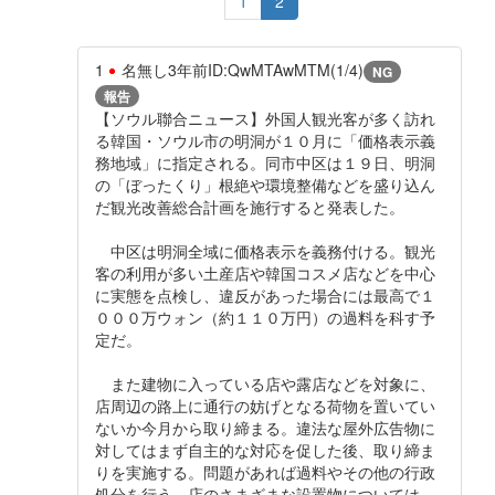
1
2
1
名無し
3年前
ID:QwMTAwMTM(1/4)
NG
報告
【ソウル聯合ニュース】外国人観光客が多く訪れ
る韓国・ソウル市の明洞が１０月に「価格表示義
務地域」に指定される。同市中区は１９日、明洞
の「ぼったくり」根絶や環境整備などを盛り込ん
だ観光改善総合計画を施行すると発表した。
中区は明洞全域に価格表示を義務付ける。観光
客の利用が多い土産店や韓国コスメ店などを中心
に実態を点検し、違反があった場合には最高で１
０００万ウォン（約１１０万円）の過料を科す予
定だ。
また建物に入っている店や露店などを対象に、
店周辺の路上に通行の妨げとなる荷物を置いてい
ないか今月から取り締まる。違法な屋外広告物に
対してはまず自主的な対応を促した後、取り締ま
りを実施する。問題があれば過料やその他の行政
処分を行う。店のさまざまな設置物については、