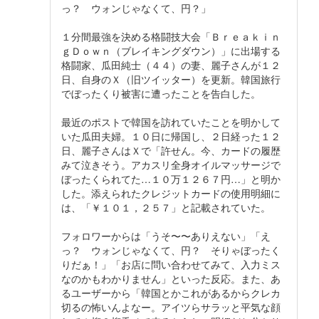
っ？ ウォンじゃなくて、円？」
１分間最強を決める格闘技大会「Ｂｒｅａｋｉｎ
ｇＤｏｗｎ（ブレイキングダウン）」に出場する
格闘家、瓜田純士（４４）の妻、麗子さんが１２
日、自身のＸ（旧ツイッター）を更新。韓国旅行
でぼったくり被害に遭ったことを告白した。
最近のポストで韓国を訪れていたことを明かして
いた瓜田夫婦。１０日に帰国し、２日経った１２
日、麗子さんはＸで「許せん。今、カードの履歴
みて泣きそう。アカスリ全身オイルマッサージで
ぼったくられてた…１０万１２６７円…」と明か
した。添えられたクレジットカードの使用明細に
は、「￥１０１，２５７」と記載されていた。
フォロワーからは「うそ〜〜ありえない」「え
っ？ ウォンじゃなくて、円？ そりゃぼったく
りだぁ！」「お店に問い合わせてみて、入力ミス
なのかもわかりません」といった反応。また、あ
るユーザーから「韓国とかこれがあるからクレカ
切るの怖いんよなー。アイツらサラッと平気な顔