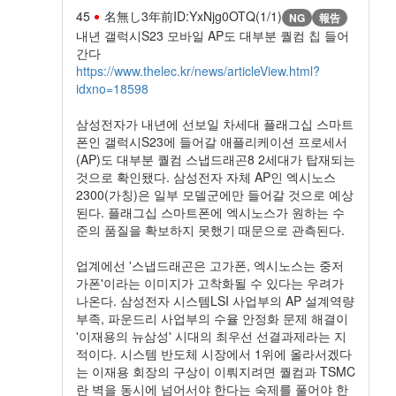
45
名無し
3年前
ID:YxNjg0OTQ(1/1)
NG
報告
내년 갤럭시S23 모바일 AP도 대부분 퀄컴 칩 들어
간다
https://www.thelec.kr/news/articleView.html?
idxno=18598
삼성전자가 내년에 선보일 차세대 플래그십 스마트
폰인 갤럭시S23에 들어갈 애플리케이션 프로세서
(AP)도 대부분 퀄컴 스냅드래곤8 2세대가 탑재되는
것으로 확인됐다. 삼성전자 자체 AP인 엑시노스
2300(가칭)은 일부 모델군에만 들어갈 것으로 예상
된다. 플래그십 스마트폰에 엑시노스가 원하는 수
준의 품질을 확보하지 못했기 때문으로 관측된다.
업계에선 '스냅드래곤은 고가폰, 엑시노스는 중저
가폰'이라는 이미지가 고착화될 수 있다는 우려가
나온다. 삼성전자 시스템LSI 사업부의 AP 설계역량
부족, 파운드리 사업부의 수율 안정화 문제 해결이
'이재용의 뉴삼성' 시대의 최우선 선결과제라는 지
적이다. 시스템 반도체 시장에서 1위에 올라서겠다
는 이재용 회장의 구상이 이뤄지려면 퀄컴과 TSMC
란 벽을 동시에 넘어서야 한다는 숙제를 풀어야 한