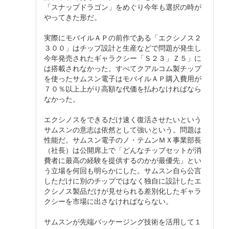
「スナップドラゴン」をめぐり今年も選択の時が
やってきた形だ。
実際にモバイルＡＰの前作である「エクシノス２
３００」はチップ設計と生産などで問題が発生し
今年発売されたギャラクシー「Ｓ２３」Ｚ５」に
は搭載されなかった。すべてクアルコム製チップ
を使ったサムスン電子はモバイルＡＰ購入費用が
７０％以上上がり高額な代価を払わなければなら
なかった。
エクシノスをできるだけ速く復活させたいという
サムスンの意志は依然として強いという。問題は
性能だ。サムスン電子のノ・テムンＭＸ事業部長
（社長）は公開席上で「どんなチップセットが消
費者に最高の経験を提供するのかが最優先」とい
う立場を何回も明らかにした。サムスン自ら公言
しただけに別のチップではなく独自に設計したエ
クシノス製品だけが見せられる差別化したギャラ
クシーを市場に出さなければならない。
サムスンが先端パッケージング技術を活用して１