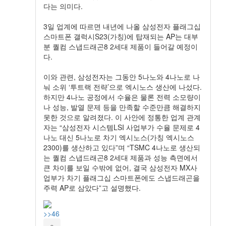
다는 의미다.
3일 업계에 따르면 내년에 나올 삼성전자 플래그십
스마트폰 갤럭시S23(가칭)에 탑재되는 AP는 대부
분 퀄컴 스냅드래곤8 2세대 제품이 들어갈 예정이
다.
이와 관련, 삼성전자는 그동안 5나노와 4나노로 나
눠 소위 ‘투트랙 전략’으로 엑시노스 생산에 나섰다.
하지만 4나노 공정에서 수율은 물론 전력 소모량이
나 성능, 발열 문제 등을 만족할 수준만큼 해결하지
못한 것으로 알려졌다. 이 사안에 정통한 업계 관계
자는 “삼성전자 시스템LSI 사업부가 수율 문제로 4
나노 대신 5나노로 차기 엑시노스(가칭 엑시노스
2300)를 생산하고 있다”며 “TSMC 4나노로 생산되
는 퀄컴 스냅드래곤8 2세대 제품과 성능 측면에서
큰 차이를 보일 수밖에 없어, 결국 삼성전자 MX사
업부가 차기 플래그십 스마트폰에도 스냅드래곤을
주력 AP로 삼았다”고 설명했다.
>>46