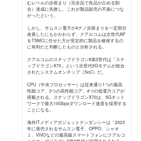
むレベルの歩留まり（完全品で良品が占める割
合）達成に失敗し、これが製品販売の不振につな
がったという。
しかし、サムスン電子が4ナノ歩留まりを一定部分
改善したにもかかわらず、クアルコムは次世代AP
をTSMCに任せた方が安定的に製品を確保するの
に有利だと判断したものと分析される。
クアルコムのスナップドラゴン8第2世代は「スナ
ップドラゴンX70」という次世代5Gモデムが統合
されたシステムオンチップ（SoC）だ。
CPU（中央プロセッサー）は従来通り1つの最高
性能コア、3つの高性能コア、4つの低電力コアが
搭載される。スナップドラゴンX70は、5Gネット
ワークで最大10Gbpsダウンロード速度を採用する
ことになる。
海外ITメディアガジェットテンダンシーは「2023
年に発売されるサムスン電子、OPPO、シャオ
ミ、VIVOなどの最高級スマートフォンにクアルコ