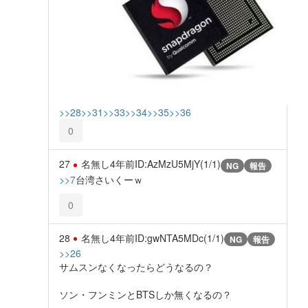
>>28
>>31
>>33
>>34
>>35
>>36
0
27
名無し
4年前
ID:AzMzU5MjY(1/1)
NG
報告
>>7
台湾さいくーｗ
0
28
名無し
4年前
ID:gwNTA5MDc(1/1)
NG
報告
>>26
サムスンなくなったらどうなるの？
ソン・フンミンとBTSしか無くなるの？