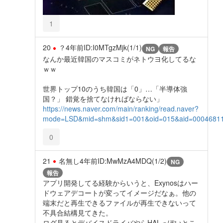
1
20
？
4年前
ID:I0MTgzMjk(1/1)
NG
報告
なんか最近韓国のマスコミがネトウヨ化してるな
ｗｗ
世界トップ10のうち韓国は「0」…「半導体強
国？」 錯覚を捨てなければならない」
https://news.naver.com/main/ranking/read.naver?
mode=LSD&mid=shm&sid1=001&oid=015&aid=0004681
0
21
名無し
4年前
ID:MwMzA4MDQ(1/2)
NG
報告
アプリ開発してる経験からいうと、Exynosはハー
ドウェアデコートが変ってイメージだなぁ。他の
端末だと再生できるファイルが再生できないって
不具合結構見てきた。
ログ見るとデバイスドライバやらHALっぽいとこ