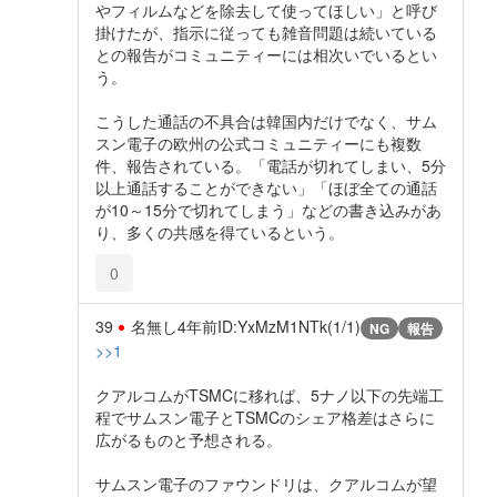
やフィルムなどを除去して使ってほしい」と呼び
掛けたが、指示に従っても雑音問題は続いている
との報告がコミュニティーには相次いでいるとい
う。
こうした通話の不具合は韓国内だけでなく、サム
スン電子の欧州の公式コミュニティーにも複数
件、報告されている。「電話が切れてしまい、5分
以上通話することができない」「ほぼ全ての通話
が10～15分で切れてしまう」などの書き込みがあ
り、多くの共感を得ているという。
0
39
名無し
4年前
ID:YxMzM1NTk(1/1)
NG
報告
>>1
クアルコムがTSMCに移れば、5ナノ以下の先端工
程でサムスン電子とTSMCのシェア格差はさらに
広がるものと予想される。
サムスン電子のファウンドリは、クアルコムが望