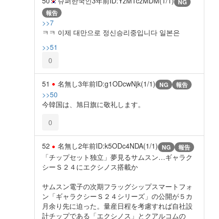
50
슈퍼한국인
3年前
ID:YzMTczMDM(1/1)
NG
報告
>>7
ㅋㅋ 이제 대만으로 정신승리중입니다 일본은
>>51
0
51
名無し
3年前
ID:g1ODcwNjk(1/1)
NG
報告
>>50
今韓国は、旭日旗に敬礼します。
0
52
名無し
2年前
ID:k5ODc4NDA(1/1)
NG
報告
「チップセット独立」夢見るサムスン…ギャラク
シーＳ２４にエクシノス搭載か
サムスン電子の次期フラッグシップスマートフォ
ン「ギャラクシーＳ２４シリーズ」の公開が５カ
月余り先に迫った。量産日程を考慮すれば自社設
計チップである「エクシノス」とクアルコムの