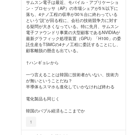
サムスン電子は最近、モバイル・アプリケーショ
ン・プロセッサ（AP）の市場シェアが5％以下に
落ち、4ナノ工程の収率が30％台に終わっている
という“説”が回る程に、会社の技術競争力に対す
る疑問が大きくなっている。特に先月、サムスン
電子ファウンドリ事業の大型顧客であるNVIDIAが
最新グラフィック処理装置（GPU）「H100」の委
託生産をTSMCの4ナノ工程に委託することにし、
顧客離脱の懸念も出ている。
↑ハンギョレから
一つ言えることは韓国に技術者がいない、技術力
が無いということだね？
半導体もスマホも進化していかなければ終わる
電化製品も同じく
韓国のバブル経済もここまでか
1