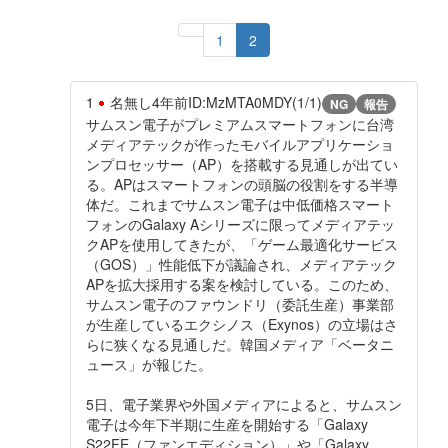
1
2
1
名無し
4年前
ID:MzMTA0MDY(1/1)
NG
報告
サムスン電子がプレミアムスマートフォンに台湾
メディアテックが作ったモバイルアプリケーショ
ンプロセッサー（AP）を搭載する見通しが出てい
る。APはスマートフォンの頭脳の役割をする半導
体だ。これまでサムスン電子は中低価格スマート
フォンのGalaxy Aシリーズに限ってメディアテッ
クAPを使用してきたが、「ゲーム最適化サービス
（GOS）」性能低下が議論され、メディアテック
APを拡大採用する案を検討している。このため、
サムスン電子のファウンドリ（委託生産）事業部
が生産しているエクシノス（Exynos）の立場はさ
らに狭くなる見通しだ。韓国メディア「ベータニ
ュース」が報じた。
5日、電子業界や外国メディアによると、サムスン
電子は今年下半期に生産を開始する「Galaxy
S22FE（ファンエディション）」や「Galaxy