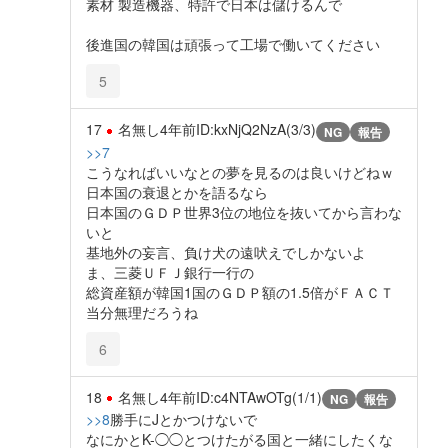
素材 製造機器、特許で日本は儲けるんで
後進国の韓国は頑張って工場で働いてください
5
17
名無し
4年前
ID:kxNjQ2NzA(3/3)
NG
報告
>>7
こうなればいいなとの夢を見るのは良いけどねｗ
日本国の衰退とかを語るなら
日本国のＧＤＰ世界3位の地位を抜いてから言わな
いと
基地外の妄言、負け犬の遠吠えでしかないよ
ま、三菱ＵＦＪ銀行一行の
総資産額が韓国1国のＧＤＰ額の1.5倍がＦＡＣＴ
当分無理だろうね
6
18
名無し
4年前
ID:c4NTAwOTg(1/1)
NG
報告
>>8
勝手にJとかつけないで
なにかとK-◯◯とつけたがる国と一緒にしたくな