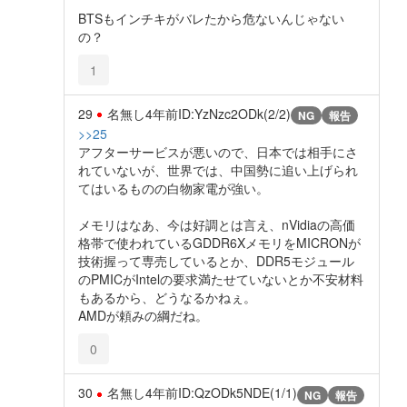
BTSもインチキがバレたから危ないんじゃない
の？
1
29
名無し
4年前
ID:YzNzc2ODk(2/2)
NG
報告
>>25
アフターサービスが悪いので、日本では相手にさ
れていないが、世界では、中国勢に追い上げられ
てはいるものの白物家電が強い。
メモリはなあ、今は好調とは言え、nVidiaの高価
格帯で使われているGDDR6XメモリをMICRONが
技術握って専売しているとか、DDR5モジュール
のPMICがIntelの要求満たせていないとか不安材料
もあるから、どうなるかねぇ。
AMDが頼みの綱だね。
0
30
名無し
4年前
ID:QzODk5NDE(1/1)
NG
報告