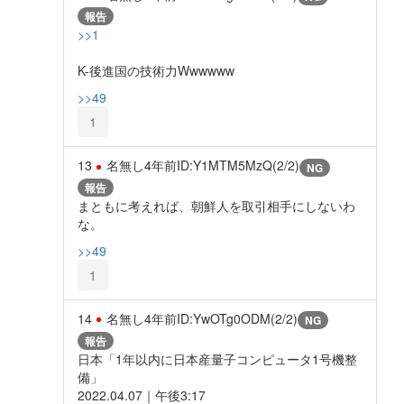
報告
>>1
K-後進国の技術力Wwwwww
>>49
1
13
名無し
4年前
ID:Y1MTM5MzQ(2/2)
NG
報告
まともに考えれば、朝鮮人を取引相手にしないわ
な。
>>49
1
14
名無し
4年前
ID:YwOTg0ODM(2/2)
NG
報告
日本「1年以内に日本産量子コンピュータ1号機整
備」
2022.04.07｜午後3:17