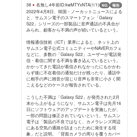
38
名無し
4年前
ID:kwMTYxNTA(1/1)
NG
報告
2022年4月8日、韓国・ノーカットニュースによる
と、サムスン電子のスマートフォン「Galaxy
S22」シリーズの一部製品に音声通話の不具合が
みられ、顧客から不満の声が続いているという。
情報通信技術（ICT）業界によると、ネット上の
サムスン電子公式コミュニティーやNAVERカフェ
などに、多数の「Galaxy S22」ユーザーが電話発
信・着信に関する不満を書き込んでいるという。
かかってきた電話が着信されなかったにもかかわ
らず後に不在着信の通知だけが残ったり、通話中
に相手の声に雑音が混じり音声も非常に小さく聞
こえるなどのケースが報告されている。
こうした不満は「Galaxy S22」が発売された2月
末から上がるようになり、サムスン電子は先月16
日にソフトウェアのアップデートを実施したが、
一部の問題は修正されていないという。サムスン
電子は「製品の不良ではなく、カメラレンズ周辺
にある空気の通路が詰まったために発生する現
象」だと説明。「背面カメラの周りを覆うカバー