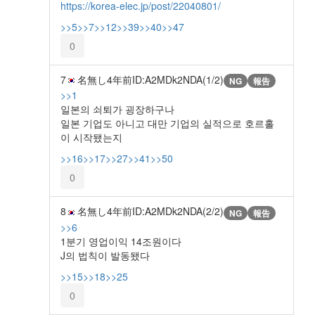
https://korea-elec.jp/post/22040801/
>>5
>>7
>>12
>>39
>>40
>>47
0
7
名無し
4年前
ID:A2MDk2NDA(1/2)
NG
報告
>>1
일본의 쇠퇴가 굉장하구나
일본 기업도 아니고 대만 기업의 실적으로 호르홀
이 시작됐는지
>>16
>>17
>>27
>>41
>>50
0
8
名無し
4年前
ID:A2MDk2NDA(2/2)
NG
報告
>>6
1분기 영업이익 14조원이다
J의 법칙이 발동됐다
>>15
>>18
>>25
0