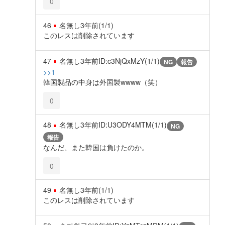
0
46
名無し
3年前
(1/1)
このレスは削除されています
47
名無し
3年前
ID:c3NjQxMzY(1/1)
NG
報告
>>1
韓国製品の中身は外国製wwww（笑）
0
48
名無し
3年前
ID:U3ODY4MTM(1/1)
NG
報告
なんだ、また韓国は負けたのか。
0
49
名無し
3年前
(1/1)
このレスは削除されています