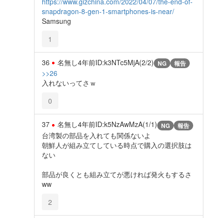
https://www.gizchina.com/2022/04/07/the-end-of-
snapdragon-8-gen-1-smartphones-is-near/
Samsung
1
36
名無し
4年前
ID:k3NTc5MjA(2/2)
NG
報告
>>26
入れないってさｗ
0
37
名無し
4年前
ID:k5NzAwMzA(1/1)
NG
報告
台湾製の部品を入れても関係ないよ
朝鮮人が組み立てしている時点で購入の選択肢は
ない
部品が良くとも組み立てが悪ければ発火もするさ
ww
2