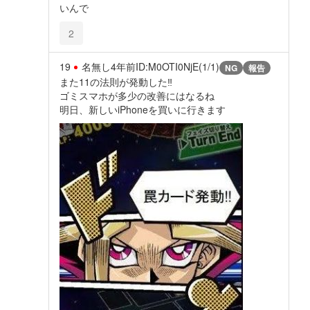
いんで
2
19
名無し
4年前
ID:M0OTI0NjE(1/1)
NG
報告
また11の法則が発動した‼︎
ゴミスマホが多少の改善にはなるね
明日、新しいiPhoneを買いに行きます