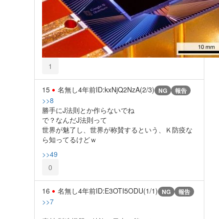
1
15
名無し
4年前
ID:kxNjQ2NzA(2/3)
NG
報告
>>8
勝手にJ法則とか作らないでね
で？なんだJ法則って
世界が魅了し、世界が称賛するという、Ｋ防疫な
ら知ってるけどｗ
>>49
0
16
名無し
4年前
ID:E3OTI5ODU(1/1)
NG
報告
>>7