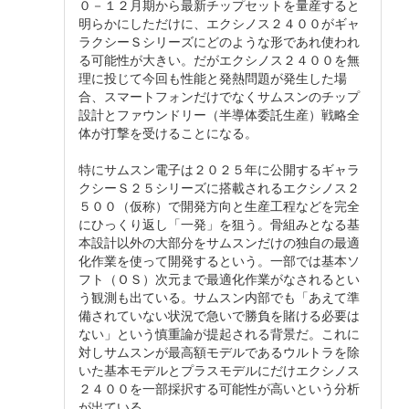
０－１２月期から最新チップセットを量産すると
明らかにしただけに、エクシノス２４００がギャ
ラクシーＳシリーズにどのような形であれ使われ
る可能性が大きい。だがエクシノス２４００を無
理に投じて今回も性能と発熱問題が発生した場
合、スマートフォンだけでなくサムスンのチップ
設計とファウンドリー（半導体委託生産）戦略全
体が打撃を受けることになる。
特にサムスン電子は２０２５年に公開するギャラ
クシーＳ２５シリーズに搭載されるエクシノス２
５００（仮称）で開発方向と生産工程などを完全
にひっくり返し「一発」を狙う。骨組みとなる基
本設計以外の大部分をサムスンだけの独自の最適
化作業を使って開発するという。一部では基本ソ
フト（ＯＳ）次元まで最適化作業がなされるとい
う観測も出ている。サムスン内部でも「あえて準
備されていない状況で急いで勝負を賭ける必要は
ない」という慎重論が提起される背景だ。これに
対しサムスンが最高額モデルであるウルトラを除
いた基本モデルとプラスモデルにだけエクシノス
２４００を一部採択する可能性が高いという分析
が出ている。