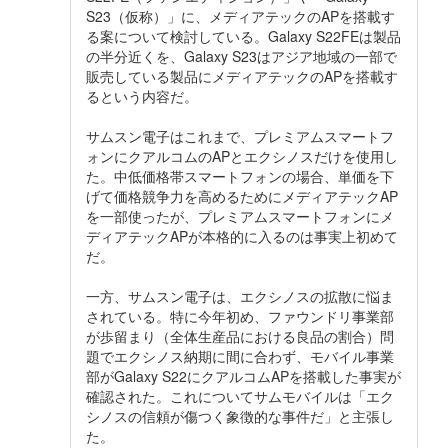
S23（仮称）」に、メディアテックのAPを搭載す
る案について検討している。Galaxy S22FEは製品
の半分近くを、Galaxy S23はアジア地域の一部で
販売している製品にメディアテックのAPを搭載す
るという内容だ。
サムスン電子はこれまで、プレミアムスマートフ
ォンにクアルコムのAPとエクシノスだけを使用し
た。中低価格帯スマートフォンの場合、単価を下
げて価格競争力を高めるためにメディアテックAP
を一部使ったが、プレミアムスマートフォンにメ
ディアテックAPが本格的に入るのは事実上初めて
だ。
一方、サムスン電子は、エクシノスの拡散に悩ま
されている。特に今年初め、ファウンドリ事業部
が歩留まり（全体生産品における良品の割合）問
題でエクシノス納期に間に合わず、モバイル事業
部がGalaxy S22にクアルコムAPを搭載した事実が
確認された。これについてサムモバイルは「エク
シノスの信頼が傷つく象徴的な事件だ」と主張し
た。