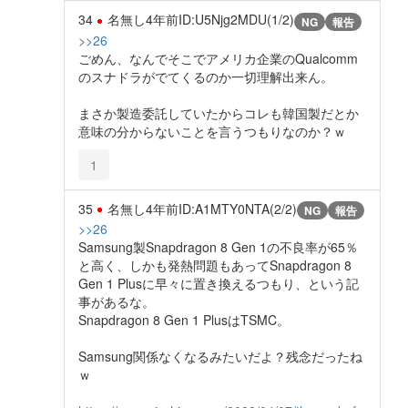
34
名無し
4年前
ID:U5Njg2MDU(1/2)
NG
報告
>>26
ごめん、なんでそこでアメリカ企業のQualcomm
のスナドラがでてくるのか一切理解出来ん。
まさか製造委託していたからコレも韓国製だとか
意味の分からないことを言うつもりなのか？ｗ
1
35
名無し
4年前
ID:A1MTY0NTA(2/2)
NG
報告
>>26
Samsung製Snapdragon 8 Gen 1の不良率が65％
と高く、しかも発熱問題もあってSnapdragon 8
Gen 1 Plusに早々に置き換えるつもり、という記
事があるな。
Snapdragon 8 Gen 1 PlusはTSMC。
Samsung関係なくなるみたいだよ？残念だったね
ｗ