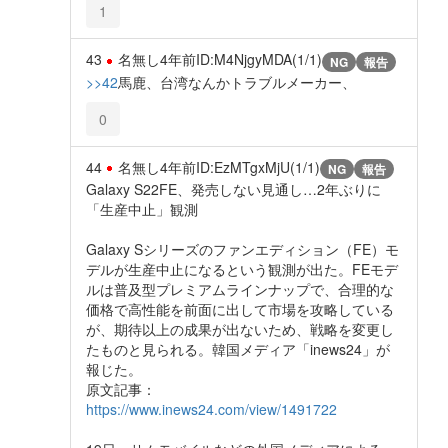
1
43
名無し
4年前
ID:M4NjgyMDA(1/1)
NG
報告
>>42
馬鹿、台湾なんかトラブルメーカー、
0
44
名無し
4年前
ID:EzMTgxMjU(1/1)
NG
報告
Galaxy S22FE、発売しない見通し…2年ぶりに
「生産中止」観測
Galaxy Sシリーズのファンエディション（FE）モ
デルが生産中止になるという観測が出た。FEモデ
ルは普及型プレミアムラインナップで、合理的な
価格で高性能を前面に出して市場を攻略している
が、期待以上の成果が出ないため、戦略を変更し
たものと見られる。韓国メディア「inews24」が
報じた。
原文記事：
https://www.inews24.com/view/1491722