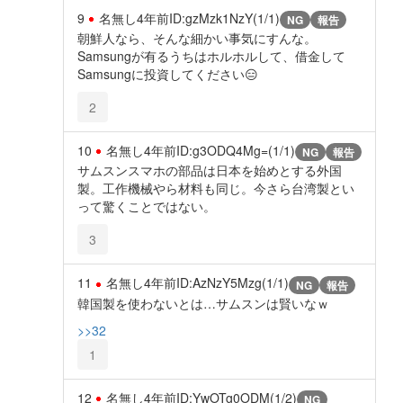
9
名無し
4年前
ID:gzMzk1NzY(1/1)
NG
報告
朝鮮人なら、そんな細かい事気にすんな。
Samsungが有るうちはホルホルして、借金して
Samsungに投資してください😑
2
10
名無し
4年前
ID:g3ODQ4Mg=(1/1)
NG
報告
サムスンスマホの部品は日本を始めとする外国
製。工作機械やら材料も同じ。今さら台湾製とい
って驚くことではない。
3
11
名無し
4年前
ID:AzNzY5Mzg(1/1)
NG
報告
韓国製を使わないとは…サムスンは賢いなｗ
>>32
1
12
名無し
4年前
ID:YwOTg0ODM(1/2)
NG