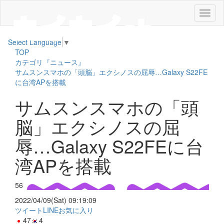
メ
ニ
ュ
Select Language
▼
ー
TOP
カテゴリ『ニュース』
サムスンスマホの「頭脳」エクシノスの屈辱…Galaxy S22FE
に台湾APを搭載
サムスンスマホの「頭
脳」エクシノスの屈
辱…Galaxy S22FEに台
湾APを搭載
56
2022/04/09(Sat) 09:19:09
ツイート
LINE
お気に入り
47
4