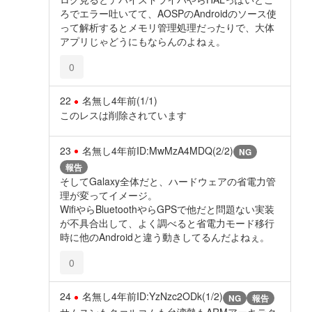
ろでエラー吐いてて、AOSPのAndroidのソース使
って解析するとメモリ管理処理だったりで、大体
アプリじゃどうにもならんのよねぇ。
0
22
名無し
4年前
(1/1)
このレスは削除されています
23
名無し
4年前
ID:MwMzA4MDQ(2/2)
NG
報告
そしてGalaxy全体だと、ハードウェアの省電力管
理が変ってイメージ。
WifiやらBluetoothやらGPSで他だと問題ない実装
が不具合出して、よく調べると省電力モード移行
時に他のAndroidと違う動きしてるんだよねぇ。
0
24
名無し
4年前
ID:YzNzc2ODk(1/2)
NG
報告
サムスンもクァルコムも台湾勢もARMアーキテク