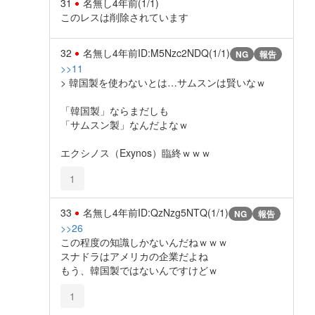
31
名無し
4年前
(1/1)
このレスは削除されています
32
名無し
4年前
ID:M5Nzc2NDQ(1/1)
NG
報告
>>11
> 韓国製を使わないとは…サムスンは賢いなｗ
「韓国製」ならまだしも
「サムスン製」なんだよなｗ
エクシノス（Exynos）臨終ｗｗｗ
1
33
名無し
4年前
ID:QzNzg5NTQ(1/1)
NG
報告
>>26
この程度の知識しかないんだねｗｗｗ
スナドラはアメリカの企業だよね
もう、韓国製ではないんですけどｗ
1