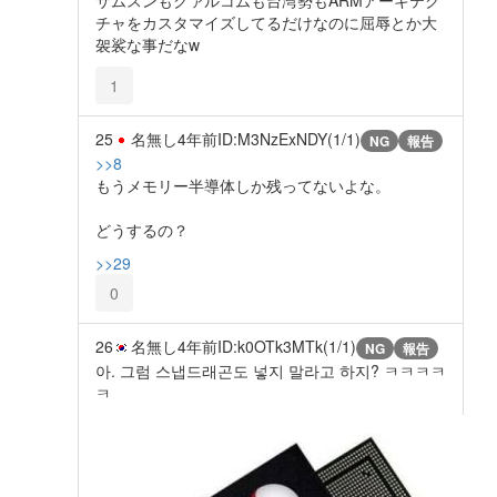
チャをカスタマイズしてるだけなのに屈辱とか大
袈裟な事だなw
1
25
名無し
4年前
ID:M3NzExNDY(1/1)
NG
報告
>>8
もうメモリー半導体しか残ってないよな。
どうするの？
>>29
0
26
名無し
4年前
ID:k0OTk3MTk(1/1)
NG
報告
아. 그럼 스냅드래곤도 넣지 말라고 하지? ㅋㅋㅋㅋ
ㅋ