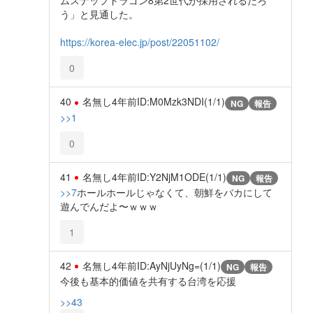
ムスナップドラゴン8第2世代が採用されるだろ
う」と見通した。
https://korea-elec.jp/post/22051102/
0
40
名無し
4年前
ID:M0Mzk3NDI(1/1)
NG
報告
>>1
0
41
名無し
4年前
ID:Y2NjM1ODE(1/1)
NG
報告
>>7
ホールホールじゃなくて、朝鮮をバカにして
遊んでんだよ〜ｗｗｗ
1
42
名無し
4年前
ID:AyNjUyNg=(1/1)
NG
報告
今後も基本的価値を共有する台湾を応援
>>43