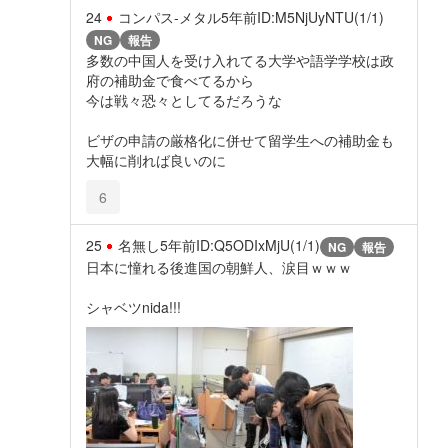
24
コンパス‐メタル
5年前
ID:M5NjUyNTU(1/1)
NG
報告
多数の中国人を受け入れてる大学や語学学校は政
府の補助金で食べてるから
今は戦々恐々としてるだろうな
ビザの申請の厳格化に併せて留学生への補助金も
大幅に削れば良いのに
6
25
名無し
5年前
ID:Q5ODIxMjU(1/1)
NG
報告
日本に憧れる後進国の朝鮮人、涙目ｗｗｗ
シャベツnida!!!