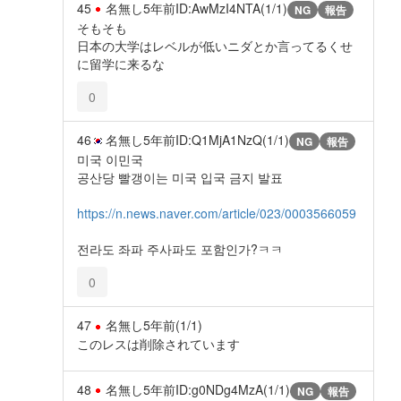
45
名無し
5年前
ID:AwMzI4NTA(1/1)
NG
報告
そもそも
日本の大学はレベルが低いニダとか言ってるくせ
に留学に来るな
0
46
名無し
5年前
ID:Q1MjA1NzQ(1/1)
NG
報告
미국 이민국
공산당 빨갱이는 미국 입국 금지 발표
https://n.news.naver.com/article/023/0003566059
전라도 좌파 주사파도 포함인가?ㅋㅋ
0
47
名無し
5年前
(1/1)
このレスは削除されています
48
名無し
5年前
ID:g0NDg4MzA(1/1)
NG
報告