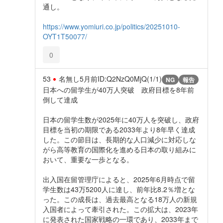
通し。
https://www.yomiuri.co.jp/politics/20251010-
OYT1T50077/
0
53
名無し
5月前
ID:Q2NzQ0MjQ(1/1)
NG
報告
日本への留学生が40万人突破 政府目標を8年前
倒して達成
日本の留学生数が2025年に40万人を突破し、政府
目標を当初の期限である2033年より8年早く達成
した。この節目は、長期的な人口減少に対応しな
がら高等教育の国際化を進める日本の取り組みに
おいて、重要な一歩となる。
出入国在留管理庁によると、2025年6月時点で留
学生数は43万5200人に達し、前年比8.2％増とな
った。この成長は、過去最高となる18万人の新規
入国者によって牽引された。この拡大は、2023年
に発表された国家戦略の一環であり、2033年まで