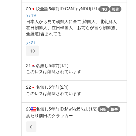
20
脱亜論
5年前
ID:Q3NTgyNDU(1/1)
NG
報告
>>19
日本人から見て朝鮮人に全て(韓国人、北朝鮮人、
在日朝鮮人、在日韓国人、お前らが言う朝鮮族、
全羅道)含まれてる
>>21
10
21
名無し
5年前
(1/1)
このレスは削除されています
22
名無し
5年前
(2/4)
このレスは削除されています
23
名無し
5年前
ID:MwNzI5NzU(1/2)
NG
報告
あたり前田のクラッカー
0