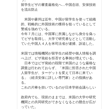
留学生ビザの審査厳格化へ…中国念頭、安保技術
を流出防止
米国や豪州は近年、中国が留学生を使って組織
的、戦略的に外国技術の獲得を狙っているとして
警戒を強めている。
今年７月には、中国軍に所属しながら身分を偽っ
てビザを取得し、大学で研究者などとして活動し
ていた中国人４人を米司法省が逮捕、訴追した。
米国では情報機関が留学生の経歴や個人情報を調
べ上げ、ビザ発給を拒否する事例が増えている。
日本ではビザ発給の段階で米国のような厳格な
調査は行われておらず、「米国に拒否された中国
人留学生が、ターゲットを変えて日本に来てい
る」（経済安保に詳しい専門家）との指摘があ
る。
これの片棒を担いでいるのが日本学術会議らしい
政府内でも、現状のままでは、米国の大学や研究
機関との共同研究ができなくなるとの懸念が広が
っていた。