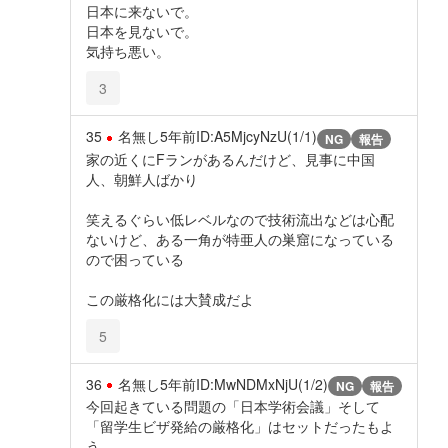
日本に来ないで。
日本を見ないで。
気持ち悪い。
3
35
名無し
5年前
ID:A5MjcyNzU(1/1)
NG
報告
家の近くにFランがあるんだけど、見事に中国
人、朝鮮人ばかり
笑えるぐらい低レベルなので技術流出などは心配
ないけど、ある一角が特亜人の巣窟になっている
ので困っている
この厳格化には大賛成だよ
5
36
名無し
5年前
ID:MwNDMxNjU(1/2)
NG
報告
今回起きている問題の「日本学術会議」そして
「留学生ビザ発給の厳格化」はセットだったもよ
う。