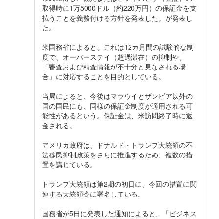
取得時に1万5000ドル（約220万円）の保証金を支
払うことを義務付ける方針を発表した。が発表し
た。
米国務省によると、これは12カ月間の試験的な制
度で、オーバーステイ（超過滞在）の抑制や、
「審査および精査情報が不十分と見なされる場
合」に対応することを目的としている。
当局によると、今後はマラウイとザンビア以外の
国の国民にも、同様の保証金制度が適用される可
能性があるという。保証金は、米訪問終了時に返
金される。
アメリカ政府は、ドナルド・トランプ大統領の不
法移民抑制政策をさらに推進するため、複数の措
置を講じている。
トランプ大統領は第2期の初日に、今回の措置に関
連する大統領令に署名している。
国務省が5日に発表した通知によると、「ビジネス