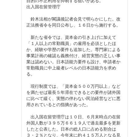
目的の不正利用を抑制する狙いがある。
出入国在留管理庁
鈴木法相が閣議後記者会見で明らかにした。改
正法務省令を同日公布し、１６日から施行する。
新たな省令では、資本金の引き上げに加えて
「１人以上の常勤職員」の雇用を必須としたほ
か、経験や学歴の要件も追加した。専門家による
事業計画の確認も義務付け、経営実態の乏しい事
業は認めない。日本語能力要件も設け、申請者か
常勤職員に中上級者レベルの日本語能力を求め
る。
現行制度では、「資本金５００万円以上」など
を満たせば最長５年滞在できるとの要件が諸外国
に比べて緩く、実態の伴わない民泊経営などに悪
用されているとの指摘があった。
出入国在留管理庁は１０日、６月末時点の在留
外国人数が３９５万６６１９人で過去最多を更新
したと公表した。日本の総人口に占める割合は
３・２％となり、今年末に約４１５万人となる見