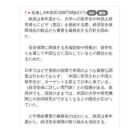
1
名無し
5年前
ID:I2MTI5NjU(1/1)
NG
報告
政府は来年度から、大学への留学生や外国人研
究者らにビザ（査証）を発給する際、経済安全保
障強化の観点から審査を厳格化する方針を固め
た。
安全保障に関係する先端技術や情報が、留学生
らを通じて中国などに流出しているとの懸念があ
るためだ。
日本ではビザ発給の段階で米国のような厳格な調
査は行われておらず、「米国に拒否された中国人
留学生が、ターゲットを変えて日本に来ている」
（経済安保に詳しい専門家）との指摘がある。政
府内でも、現状のままでは、米国の大学や研究機
関との共同研究ができなくなるとの懸念が広がっ
ていた。
ビザ発給審査の厳格化のほかにも、政府は来年
度から、経済安全保障の取り組みを強化する。