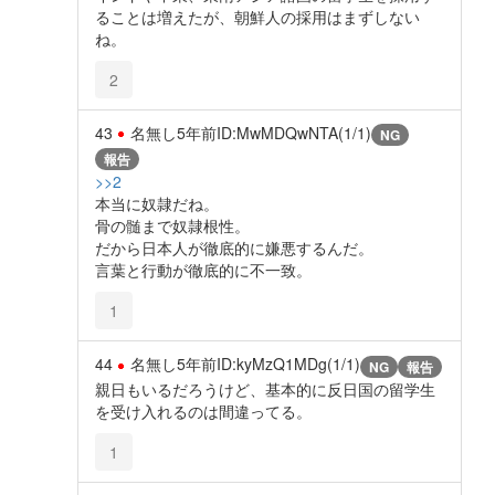
ることは増えたが、朝鮮人の採用はまずしない
ね。
2
43
名無し
5年前
ID:MwMDQwNTA(1/1)
NG
報告
>>2
本当に奴隷だね。
骨の髄まで奴隷根性。
だから日本人が徹底的に嫌悪するんだ。
言葉と行動が徹底的に不一致。
1
44
名無し
5年前
ID:kyMzQ1MDg(1/1)
NG
報告
親日もいるだろうけど、基本的に反日国の留学生
を受け入れるのは間違ってる。
1