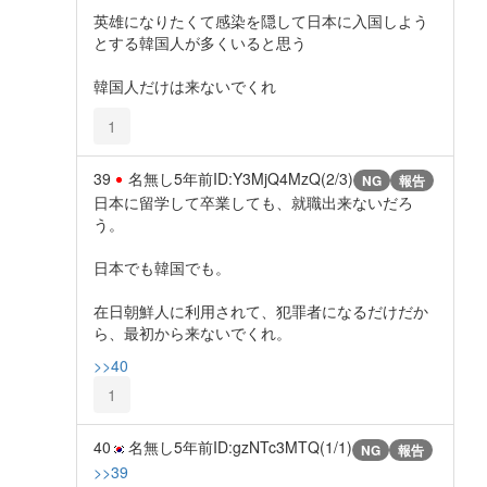
英雄になりたくて感染を隠して日本に入国しよう
とする韓国人が多くいると思う
韓国人だけは来ないでくれ
1
39
名無し
5年前
ID:Y3MjQ4MzQ(2/3)
NG
報告
日本に留学して卒業しても、就職出来ないだろ
う。
日本でも韓国でも。
在日朝鮮人に利用されて、犯罪者になるだけだか
ら、最初から来ないでくれ。
>>40
1
40
名無し
5年前
ID:gzNTc3MTQ(1/1)
NG
報告
>>39