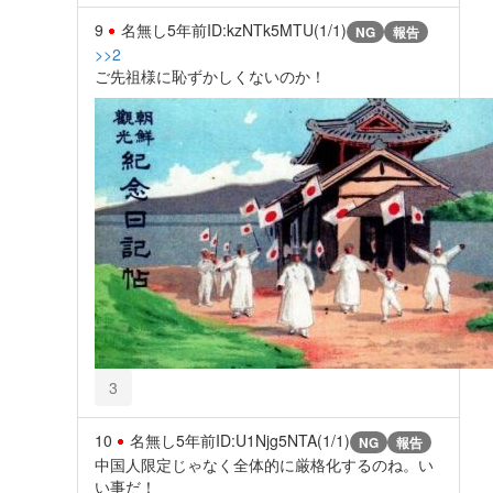
9
名無し
5年前
ID:kzNTk5MTU(1/1)
NG
報告
>>2
ご先祖様に恥ずかしくないのか！
3
10
名無し
5年前
ID:U1Njg5NTA(1/1)
NG
報告
中国人限定じゃなく全体的に厳格化するのね。い
い事だ！