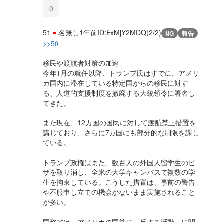
0
51
名無し
1年前
ID:ExMjY2MDQ(2/2)
NG
報告
>>50
移民や渡航者対策の加速
今年1月の就任以降、トランプ氏はすでに、アメリ
カ国内に滞在している特定国からの移民に対す
る、人道的支援制度を撤廃する大統領令に署名し
てきた。
また現在、12カ国の国民に対して渡航禁止措置を
講じており、さらに7カ国にも部分的な制限を課し
ている。
トランプ政権はまた、数百人の外国人留学生のビ
ザを取り消し、全米の大学キャンパスで複数の学
生を拘束している。こうした措置は、事前の警告
や不服申し立ての機会がないまま実施されること
が多い。
国務省は、アメリカの国益に「反する活動」に関