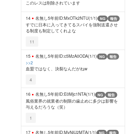
このレスは削除されています
14
名無し
5年前
ID:MxOTk2NTU(1/1)
NG
報告
すでに日本に入ってきてるスパイを強制送還させ
る制度も制定してくれよな
11
15
名無し
5年前
ID:c5MzA0ODA(1/1)
NG
報告
>>2
血盟ではなく、決裂なんだがねw
4
16
名無し
5年前
ID:E0Mjc1NTA(1/1)
NG
報告
風俗業界の就業者の制限の歯止めに多少は影響を
与えるだろうな（笑）
1
17
名無し
5年前
ID:MyNjU2MTA(1/1)
NG
報告