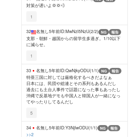
対策が遅いよ💢💢💨
1
32
名無し
5年前
ID:MwNzI5NzU(2/2)
NG
報告
支那・朝鮮・越国からの留学生多過ぎ。1/10以下
に減らせ。
1
33
名無し
5年前
ID:QwNjkyODU(1/1)
NG
報告
特亜三国に対しては厳格化するべきだよなぁ
日本には、民団や総連とその系列もあるんだし
過去にも土台人事件で話題になった事もあったし
沖縄で反基地デモも中国人と韓国人が一緒になっ
てやったりしてるんだし
5
34
名無し
5年前
ID:Y3NjIwODU(1/1)
NG
報告
>>2