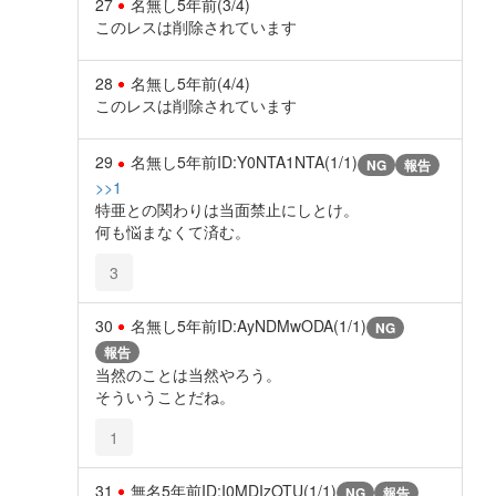
27
名無し
5年前
(3/4)
このレスは削除されています
28
名無し
5年前
(4/4)
このレスは削除されています
29
名無し
5年前
ID:Y0NTA1NTA(1/1)
NG
報告
>>1
特亜との関わりは当面禁止にしとけ。
何も悩まなくて済む。
3
30
名無し
5年前
ID:AyNDMwODA(1/1)
NG
報告
当然のことは当然やろう。
そういうことだね。
1
31
無名
5年前
ID:I0MDIzOTU(1/1)
NG
報告