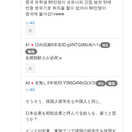
중국 유학생 80만명이 코로나와 간첩 범죄 탓에
반중 분위기로 취직을 할수 없어서 80만명이
중국에 돌아갔다www
>>42
0
41
日向回廊
5年前
ID:g3NTQ3MzA(1/1)
NG
報告
全羅朝鮮人が必死ｗ
0
42
名無し
5年前
ID:Y3MjQ4MzQ(3/3)
NG
報告
>>40
そうそう、韓国人留学生も中国人と同じ。
日本企業を戦犯企業と呼んでる奴らを、雇うと思
うか？
インドや中東、東南アジア諸国の留学生を採用す