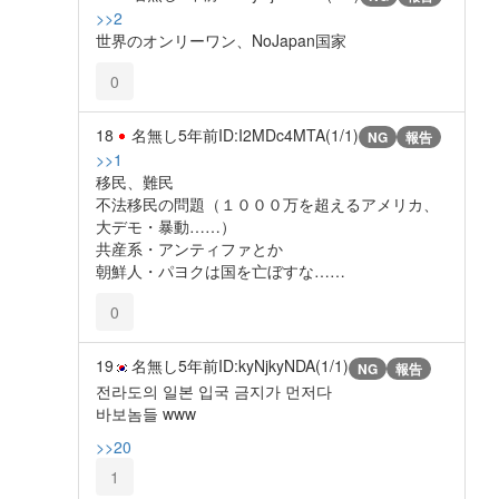
>>2
世界のオンリーワン、NoJapan国家
0
18
名無し
5年前
ID:I2MDc4MTA(1/1)
NG
報告
>>1
移民、難民
不法移民の問題（１０００万を超えるアメリカ、
大デモ・暴動……）
共産系・アンティファとか
朝鮮人・パヨクは国を亡ぼすな……
0
19
名無し
5年前
ID:kyNjkyNDA(1/1)
NG
報告
전라도의 일본 입국 금지가 먼저다
바보놈들 www
>>20
1