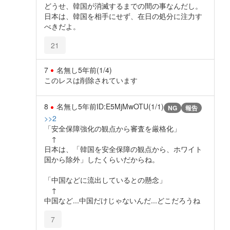
どうせ、韓国が消滅するまでの間の事なんだし。
日本は、韓国を相手にせず、在日の処分に注力す
べきだよ。
21
7
名無し
5年前
(1/4)
このレスは削除されています
8
名無し
5年前
ID:E5MjMwOTU(1/1)
NG
報告
>>2
「安全保障強化の観点から審査を厳格化」
↑
日本は、「韓国を安全保障の観点から、ホワイト
国から除外」したくらいだからね。
「中国などに流出しているとの懸念」
↑
中国など...中国だけじゃないんだ...どこだろうね
7