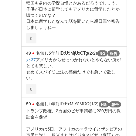
韓国も身内の学歴自慢とかあるだろうでしょう。
子供が日本に留学してもアメリカに留学したとか
嘘つくのかな？
日本に留学したなんて話を聞いたら親日罪で密告
しましょうねー
0
49
名無し
5年前
ID:U5MjUxOTg(2/2)
NG
報告
>>37
アメリカからせっつかれないとやらない所が
とても悲しい。
せめてスパイ防止法の整備だけでも急いで欲し
い。
0
50
名無し
1年前
ID:ExMjY2MDQ(1/2)
NG
報告
トランプ政権、2カ国のビザ申請者に220万円の保
証金を要求
アメリカは5日、アフリカのマラウイとザンビアの
市民に対し、観光またはビジネスビザ（査証）の