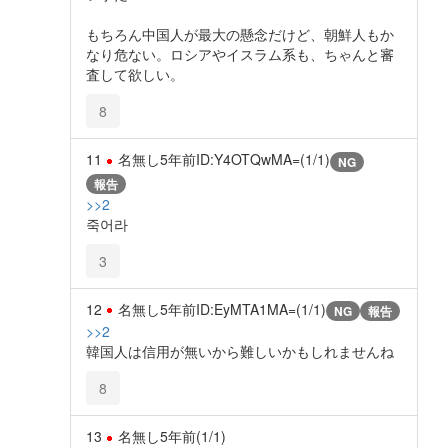
もちろん中国人が最大の懸念だけど、朝鮮人もか
なり危ない。ロシアやイスラム系も、ちゃんと審
査して欲しい。
8
11
名無し
5年前
ID:Y4OTQwMA=(1/1)
NG
報告
>>2
죽어라
3
12
名無し
5年前
ID:EyMTA1MA=(1/1)
NG
報告
>>2
韓国人は信用が無いから難しいかもしれませんね
8
13
名無し
5年前
(1/1)