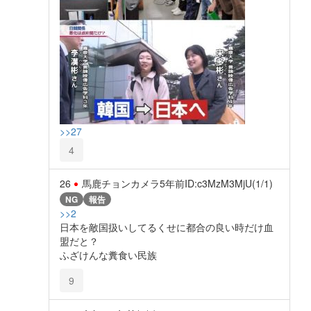
>>27
4
26
馬鹿チョンカメラ
5年前
ID:c3MzM3MjU(1/1)
NG
報告
>>2
日本を敵国扱いしてるくせに都合の良い時だけ血
盟だと？
ふざけんな糞食い民族
9