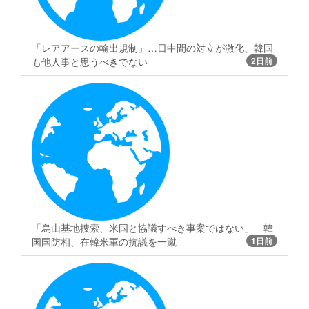
「レアアースの輸出規制」…日中間の対立が激化、韓国
も他人事と思うべきでない
2日前
「烏山基地捜索、米国と協議すべき事案ではない」 韓
国国防相、在韓米軍の抗議を一蹴
1日前