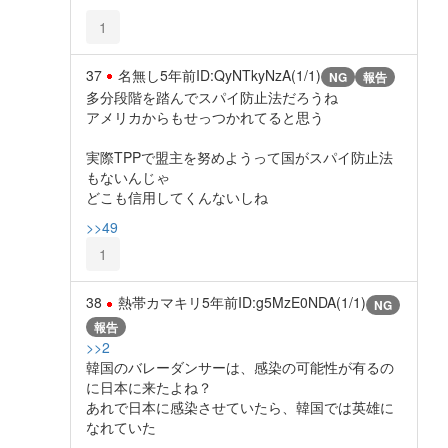
1
37
名無し
5年前
ID:QyNTkyNzA(1/1)
NG
報告
多分段階を踏んでスパイ防止法だろうね
アメリカからもせっつかれてると思う
実際TPPで盟主を努めようって国がスパイ防止法
もないんじゃ
どこも信用してくんないしね
>>49
1
38
熱帯カマキリ
5年前
ID:g5MzE0NDA(1/1)
NG
報告
>>2
韓国のバレーダンサーは、感染の可能性が有るの
に日本に来たよね？
あれで日本に感染させていたら、韓国では英雄に
なれていた