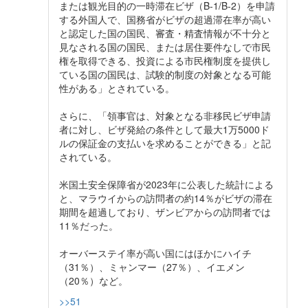
または観光目的の一時滞在ビザ（B-1/B-2）を申請
する外国人で、国務省がビザの超過滞在率が高い
と認定した国の国民、審査・精査情報が不十分と
見なされる国の国民、または居住要件なしで市民
権を取得できる、投資による市民権制度を提供し
ている国の国民は、試験的制度の対象となる可能
性がある」とされている。
さらに、「領事官は、対象となる非移民ビザ申請
者に対し、ビザ発給の条件として最大1万5000ド
ルの保証金の支払いを求めることができる」と記
されている。
米国土安全保障省が2023年に公表した統計による
と、マラウイからの訪問者の約14％がビザの滞在
期間を超過しており、ザンビアからの訪問者では
11％だった。
オーバーステイ率が高い国にはほかにハイチ
（31％）、ミャンマー（27％）、イエメン
（20％）など。
>>51