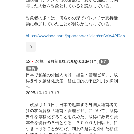
与した人物を対象としていると説明している。
対象者の多くは、何らかの形でパレスチナ支持活
動に参加していたことが明らかになっている。
https://www.bbc.com/japanese/articles/cd6njw42l6qo
0
52
名無し
9月前
ID:ExODg0ODM(1/1)
NG
報告
日本で起業の外国人向け「経営・管理ビザ」、取
得要件を厳格化決定…移住目的の不正利用を抑制
へ
2025/10/10 13:13
政府は１０日、日本で起業する外国人経営者向
けの在留資格「経営・管理ビザ」について、取得
要件を厳格化することを決めた。取得に必要な資
本金を現行の６倍となる「３０００万円以上」に
引き上げることが柱だ。制度の趣旨を外れた移住