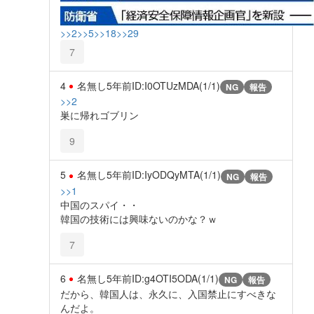
>>2
>>5
>>18
>>29
7
4
名無し
5年前
ID:I0OTUzMDA(1/1)
NG
報告
>>2
巣に帰れゴブリン
9
5
名無し
5年前
ID:IyODQyMTA(1/1)
NG
報告
>>1
中国のスパイ・・
韓国の技術には興味ないのかな？ｗ
7
6
名無し
5年前
ID:g4OTI5ODA(1/1)
NG
報告
だから、韓国人は、永久に、入国禁止にすべきな
んだよ。