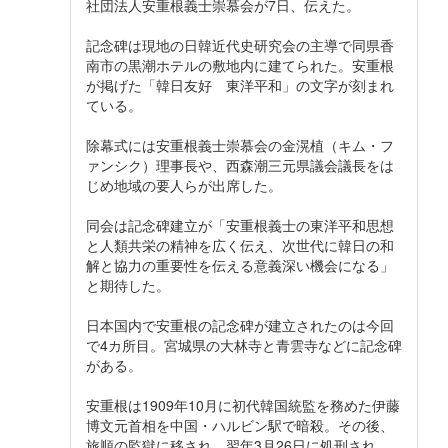
社団法人安重根義士崇慕会が7日、伝えた。
記念碑は現地の日韓近代史研究会の主導で同県香
南市の黒潮ホテルの敷地内に建てられた。安重根
が掲げた「韓日友好 東洋平和」の文字が刻まれ
ている。
除幕式には安重根義士崇慕会の金滉植（キム・フ
ァンシク）理事長や、西森潮三元県議会議長をは
じめ地域の要人らが出席した。
同会は記念碑建立が「安重根義士の東洋平和思想
と人類共栄の精神を広く伝え、次世代に韓日の和
解と協力の重要性を伝える意義深い機会になる」
と期待した。
日本国内で安重根の記念碑が建立されたのは今回
で4カ所目。宮城県の大林寺と青雲寺などに記念碑
がある。
安重根は1909年10月に初代韓国統監を務めた伊藤
博文元首相を中国・ハルビン駅で暗殺。その後、
旅順の監獄に移され、翌年3月26日に処刑され