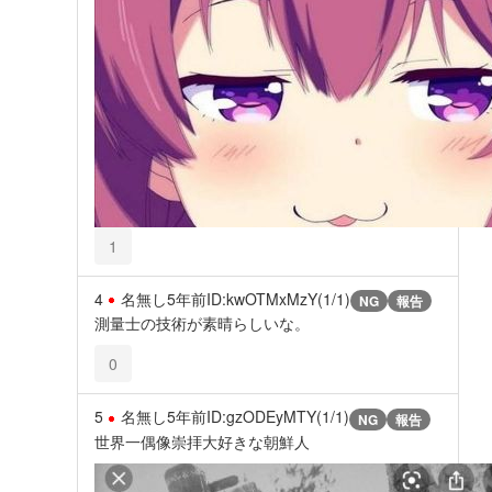
1
4
名無し
5年前
ID:kwOTMxMzY(1/1)
NG
報告
測量士の技術が素晴らしいな。
0
5
名無し
5年前
ID:gzODEyMTY(1/1)
NG
報告
世界一偶像崇拝大好きな朝鮮人