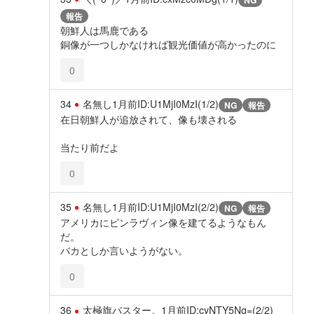
NG
報告
朝鮮人は馬鹿である
銅像が一つしかなければ観光価値が高かったのに
0
34
名無し
1月前
ID:U1MjI0MzI(1/2)
NG
報告
在日朝鮮人が追放されて、像も壊される
当たり前だよ
0
35
名無し
1月前
ID:U1MjI0MzI(2/2)
NG
報告
アメリカにビンラヴィン像を建てるようなもん
だ。
バカとしか言いようがない。
0
36
太極旗バスター。
1月前
ID:cyNTY5Ng=(2/2)