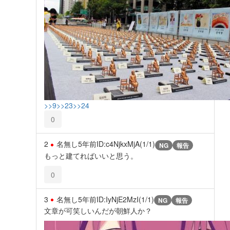
>>9
>>23
>>24
0
2
名無し
5年前
ID:c4NjkxMjA(1/1)
NG
報告
もっと建てればいいと思う。
0
3
名無し
5年前
ID:IyNjE2MzI(1/1)
NG
報告
文章が可笑しいんだが朝鮮人か？