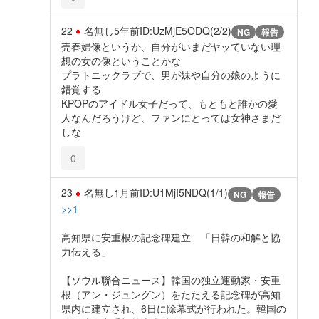
22
名無し
5年前
ID:UzMjE5ODQ(2/2)
NG
報告
売春婦像というか、自分がいまだヤッていない理
想の女の像ということかな
プラトニックラブで、男が妹や自分の娘のように
錯覚する
KPOPのアイドル女子だって、もともと誰かの愛
人なんだろうけど、ファンにとっては女神さまだ
しな
0
23
名無し
1月前
ID:U1MjI5NDQ(1/1)
NG
報告
>>1
高知県に安重根の記念碑建立 「日韓の和解と協
力伝える」
【ソウル聯合ニュース】韓国の独立運動家・安重
根（アン・ジュングン）をたたえる記念碑が高知
県内に建立され、6日に除幕式が行われた。韓国の