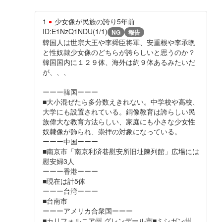
1
少女像が民族の誇り
5年前
ID:E1NzQ1NDU(1/1)
NG
報告
韓国人は世宗大王や李舜臣将軍、安重根や李承晩
と性奴隷少女像のどちらが誇らしいと思うのか？
韓国国内に１２９体、海外は約９体あるみたいだ
が、、、
ーーー韓国ーーー
■大小混ぜたら多分数えきれない。中学校や高校、
大学にも設置されている。銅像教育は誇らしい民
族偉大な教育方法らしい、家庭にも小さな少女性
奴隷像が飾られ、崇拝の対象になっている。
ーーー中国ーーー
■南京市「南京利済巷慰安所旧址陳列館」広場には
慰安婦3人
ーーー香港ーーー
■現在は計5体
ーーー台湾ーーー
■台南市
ーーーアメリカ合衆国ーーー
■カリフォルニア州 グレンデール市■ミシガン州