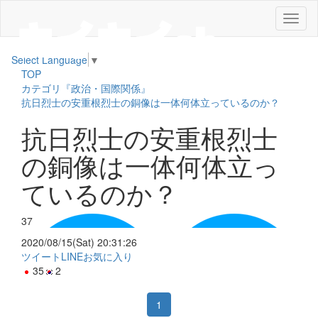
メ
ニ
ュ
Select Language
▼
ー
TOP
カテゴリ『政治・国際関係』
抗日烈士の安重根烈士の銅像は一体何体立っているのか？
抗日烈士の安重根烈士
の銅像は一体何体立っ
ているのか？
37
2020/08/15(Sat) 20:31:26
ツイート
LINE
お気に入り
35
2
1