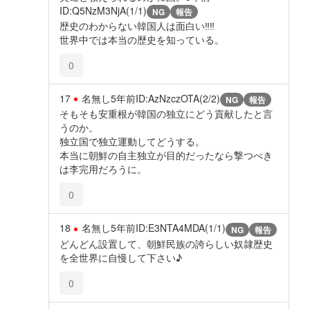
ID:Q5NzM3NjA(1/1)
NG
報告
歴史のわからない韓国人は面白い‼️‼️
世界中では本当の歴史を知っている。
0
17
名無し
5年前
ID:AzNzczOTA(2/2)
NG
報告
そもそも安重根が韓国の独立にどう貢献したと言
うのか。
独立国で独立運動してどうする。
本当に朝鮮の自主独立が目的だったなら撃つべき
は李完用だろうに。
0
18
名無し
5年前
ID:E3NTA4MDA(1/1)
NG
報告
どんどん設置して、朝鮮民族の誇らしい奴隷歴史
を全世界に自慢して下さい♪
0