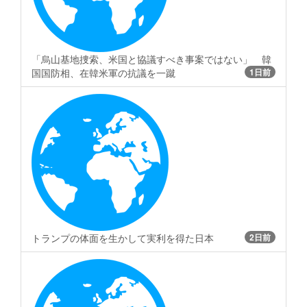
「烏山基地捜索、米国と協議すべき事案ではない」 韓
国国防相、在韓米軍の抗議を一蹴
1日前
トランプの体面を生かして実利を得た日本
2日前