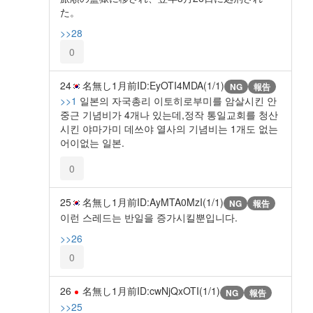
た。
>>28
0
24
名無し
1月前
ID:EyOTI4MDA(1/1)
NG
報告
>>1
일본의 자국총리 이토히로부미를 암살시킨 안
중근 기념비가 4개나 있는데,정작 통일교회를 청산
시킨 야마가미 데쓰야 열사의 기념비는 1개도 없는
어이없는 일본.
0
25
名無し
1月前
ID:AyMTA0MzI(1/1)
NG
報告
이런 스레드는 반일을 증가시킬뿐입니다.
>>26
0
26
名無し
1月前
ID:cwNjQxOTI(1/1)
NG
報告
>>25