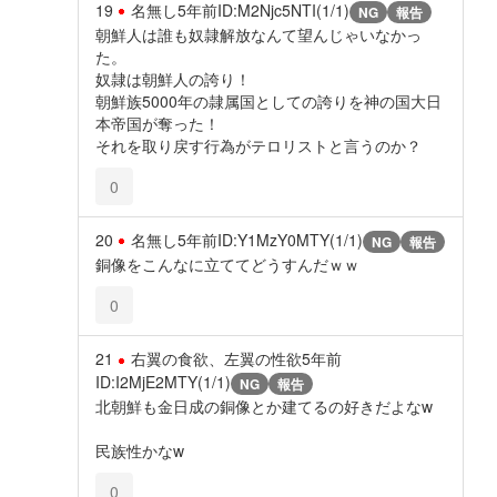
19
名無し
5年前
ID:M2Njc5NTI(1/1)
NG
報告
朝鮮人は誰も奴隷解放なんて望んじゃいなかっ
た。
奴隷は朝鮮人の誇り！
朝鮮族5000年の隷属国としての誇りを神の国大日
本帝国が奪った！
それを取り戻す行為がテロリストと言うのか？
0
20
名無し
5年前
ID:Y1MzY0MTY(1/1)
NG
報告
銅像をこんなに立ててどうすんだｗｗ
0
21
右翼の食欲、左翼の性欲
5年前
ID:I2MjE2MTY(1/1)
NG
報告
北朝鮮も金日成の銅像とか建てるの好きだよなw
民族性かなw
0