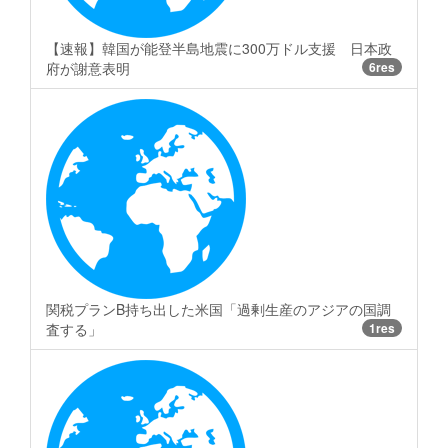
【速報】韓国が能登半島地震に300万ドル支援 日本政
府が謝意表明
6res
関税プランB持ち出した米国「過剰生産のアジアの国調
査する」
1res