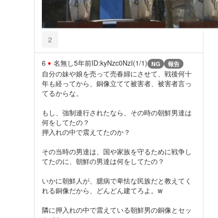
2
6
名無し
5年前
ID:kyNzc0NzI(1/1)
NG
報告
自分の妹や娘を売って売春婦にさせて、戦後何十
年も経ってから、銅像立てて被害者、被害者言っ
てるからな。
もし、強制連行されたなら、その時の朝鮮男達は
何をしてたの？
押入れの中で震えてたのか？
その当時の男達は、国や家族を守るために戦争し
てたのに、朝鮮の男達は何をしてたの？
いかに朝鮮人が、臆病で卑怯な民族だと教えてく
れる銅像だから、どんどん建てろよ。w
隣に押入れの中で震えている朝鮮男の銅像とセッ