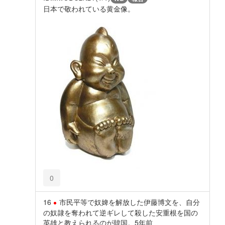
日本で敬われている黄金像。
0
16
市民平等で奴婢を解放した伊藤博文を、自分
の奴隷を奪われて逆ギレして殺した安重根を国の
英雄と教えられるのが韓国。
5年前