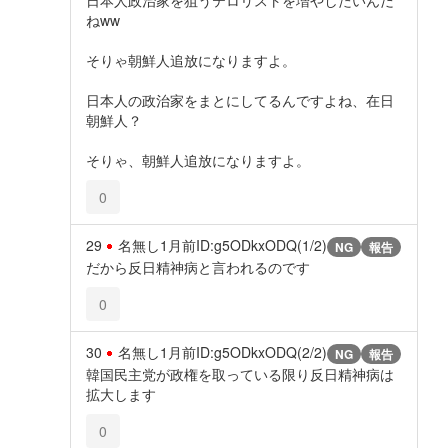
ねww
そりゃ朝鮮人追放になりますよ。
日本人の政治家をまとにしてるんですよね、在日
朝鮮人？
そりゃ、朝鮮人追放になりますよ。
0
29
名無し
1月前
ID:g5ODkxODQ(1/2)
NG
報告
だから反日精神病と言われるのです
0
30
名無し
1月前
ID:g5ODkxODQ(2/2)
NG
報告
韓国民主党が政権を取っている限り反日精神病は
拡大します
0