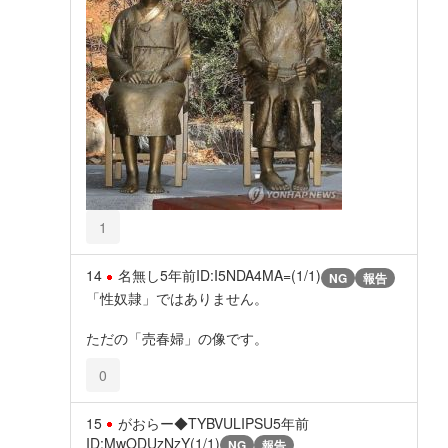
1
14
名無し
5年前
ID:I5NDA4MA=(1/1)
NG
報告
「性奴隷」ではありません。
ただの「売春婦」の像です。
0
15
がおらー◆TYBVULIPSU
5年前
ID:MwODUzNzY(1/1)
NG
報告