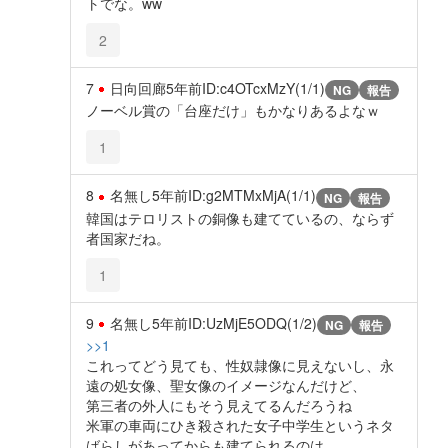
トでな。ww
2
7
日向回廊
5年前
ID:c4OTcxMzY(1/1)
NG
報告
ノーベル賞の「台座だけ」もかなりあるよなｗ
1
8
名無し
5年前
ID:g2MTMxMjA(1/1)
NG
報告
韓国はテロリストの銅像も建てているの、ならず
者国家だね。
1
9
名無し
5年前
ID:UzMjE5ODQ(1/2)
NG
報告
>>1
これってどう見ても、性奴隷像に見えないし、永
遠の処女像、聖女像のイメージなんだけど、
第三者の外人にもそう見えてるんだろうね
米軍の車両にひき殺された女子中学生というネタ
ばらしがあってからも建てられるのは、