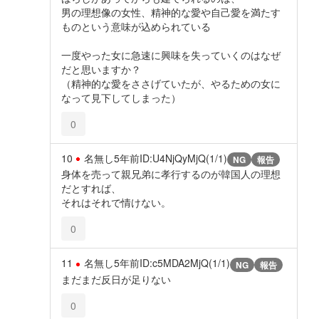
男の理想像の女性、精神的な愛や自己愛を満たす
ものという意味が込められている
一度やった女に急速に興味を失っていくのはなぜ
だと思いますか？
（精神的な愛をささげていたが、やるための女に
なって見下してしまった）
0
10
名無し
5年前
ID:U4NjQyMjQ(1/1)
NG
報告
身体を売って親兄弟に孝行するのが韓国人の理想
だとすれば、
それはそれで情けない。
0
11
名無し
5年前
ID:c5MDA2MjQ(1/1)
NG
報告
まだまだ反日が足りない
0