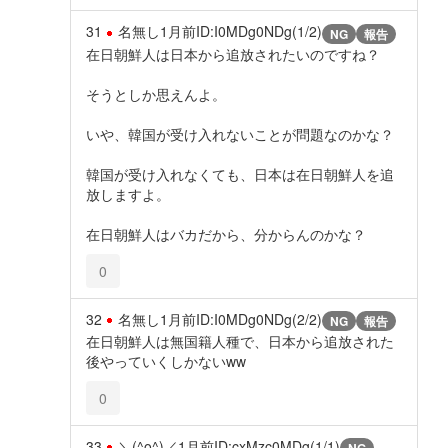
31
名無し
1月前
ID:I0MDg0NDg(1/2)
NG
報告
在日朝鮮人は日本から追放されたいのですね？
そうとしか思えんよ。
いや、韓国が受け入れないことが問題なのかな？
韓国が受け入れなくても、日本は在日朝鮮人を追
放しますよ。
在日朝鮮人はバカだから、分からんのかな？
0
32
名無し
1月前
ID:I0MDg0NDg(2/2)
NG
報告
在日朝鮮人は無国籍人種で、日本から追放された
後やっていくしかないww
0
33
＼(^o^)／
1月前
ID:cxMzc0MDg(1/1)