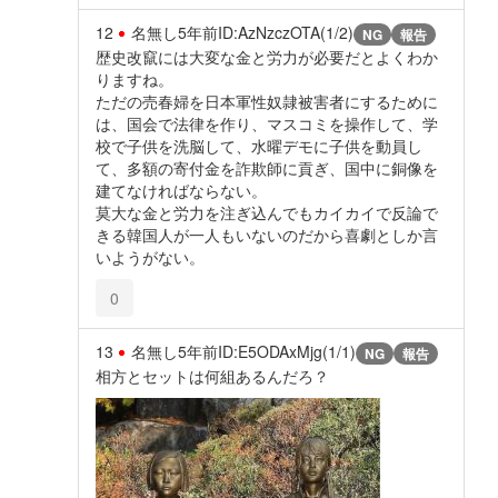
12
名無し
5年前
ID:AzNzczOTA(1/2)
NG
報告
歴史改竄には大変な金と労力が必要だとよくわか
りますね。
ただの売春婦を日本軍性奴隷被害者にするために
は、国会で法律を作り、マスコミを操作して、学
校で子供を洗脳して、水曜デモに子供を動員し
て、多額の寄付金を詐欺師に貢ぎ、国中に銅像を
建てなければならない。
莫大な金と労力を注ぎ込んでもカイカイで反論で
きる韓国人が一人もいないのだから喜劇としか言
いようがない。
0
13
名無し
5年前
ID:E5ODAxMjg(1/1)
NG
報告
相方とセットは何組あるんだろ？