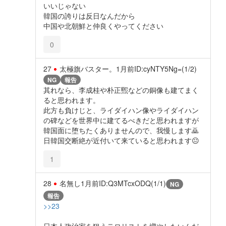
いいじゃない
韓国の誇りは反日なんだから
中国や北朝鮮と仲良くやってください
0
27
太極旗バスター。
1月前
ID:cyNTY5Ng=(1/2)
NG
報告
其れなら、李成桂や朴正煕などの銅像も建てまく
ると思われます。
此方も負けじと、ライダイハン像やライダイハン
の碑などを世界中に建てるべきだと思われますが
韓国面に堕ちたくありませんので、我慢します🙇
日韓国交断絶が近付いて来ていると思われます😐️
1
28
名無し
1月前
ID:Q3MTcxODQ(1/1)
NG
報告
>>23
日本人政治家を狙うテロリストを増やしたいんだ