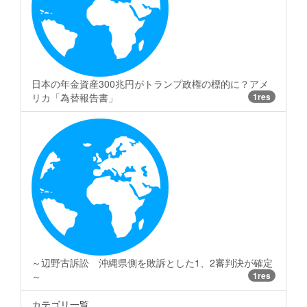
日本の年金資産300兆円がトランプ政権の標的に？アメ
リカ「為替報告書」
1res
～辺野古訴訟 沖縄県側を敗訴とした1、2審判決が確定
～
1res
カテゴリ一覧