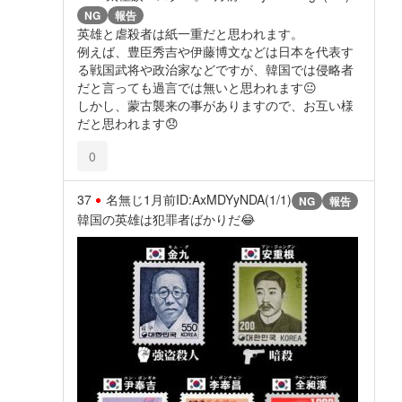
NG
報告
英雄と虐殺者は紙一重だと思われます。
例えば、豊臣秀吉や伊藤博文などは日本を代表す
る戦国武将や政治家などですが、韓国では侵略者
だと言っても過言では無いと思われます😐️
しかし、蒙古襲来の事がありますので、お互い様
だと思われます😞
0
37
名無じ
1月前
ID:AxMDYyNDA(1/1)
NG
報告
韓国の英雄は犯罪者ばかりだ😂