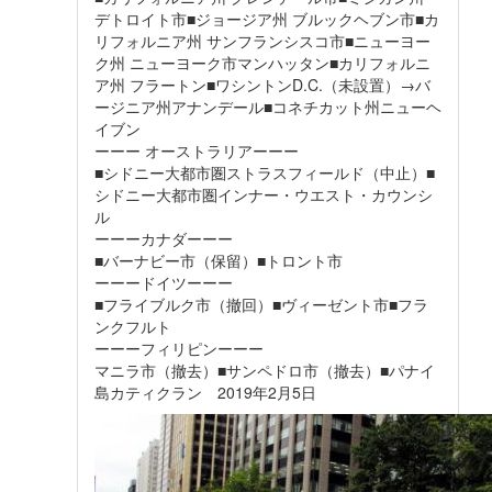
デトロイト市■ジョージア州 ブルックヘブン市■カ
リフォルニア州 サンフランシスコ市■ニューヨー
ク州 ニューヨーク市マンハッタン■カリフォルニ
ア州 フラートン■ワシントンD.C.（未設置）→バ
ージニア州アナンデール■コネチカット州ニューヘ
イブン
ーーー オーストラリアーーー
■シドニー大都市圏ストラスフィールド（中止）■
シドニー大都市圏インナー・ウエスト・カウンシ
ル
ーーーカナダーーー
■バーナビー市（保留）■トロント市
ーーードイツーーー
■フライブルク市（撤回）■ヴィーゼント市■フラ
ンクフルト
ーーーフィリピンーーー
マニラ市（撤去）■サンペドロ市（撤去）■パナイ
島カティクラン 2019年2月5日