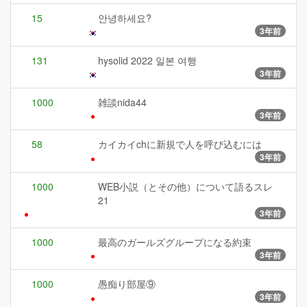
15
안녕하세요?
3年前
131
hysolid 2022 일본 여행
3年前
1000
雑談nida44
3年前
58
カイカイchに新規で人を呼び込むには
3年前
1000
WEB小説（とその他）について語るスレ
21
3年前
1000
最高のガールズグループになる約束
3年前
1000
愚痴り部屋⑨
3年前