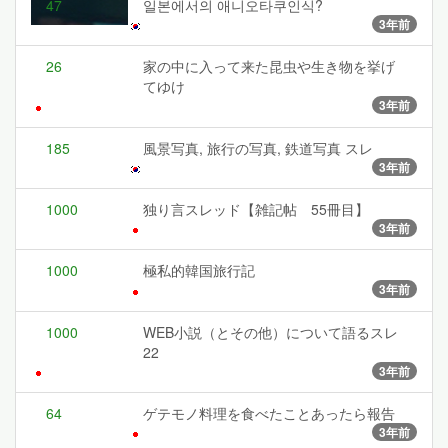
47
일본에서의 애니오타쿠인식?
3年前
26
家の中に入って来た昆虫や生き物を挙げ
てゆけ
3年前
185
風景写真, 旅行の写真, 鉄道写真 スレ
3年前
1000
独り言スレッド【雑記帖 55冊目】
3年前
1000
極私的韓国旅行記
3年前
1000
WEB小説（とその他）について語るスレ
22
3年前
64
ゲテモノ料理を食べたことあったら報告
3年前