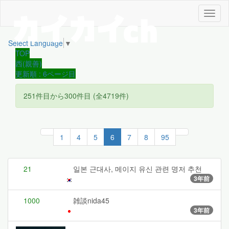
メ
ニ
ュ
Select Language
▼
ー
TOP
西(親善)
更新順 : 6ページ目
251件目から300件目 (全4719件)
1
4
5
6
7
8
95
21
일본 근대사, 메이지 유신 관련 명저 추천
3年前
1000
雑談nida45
3年前