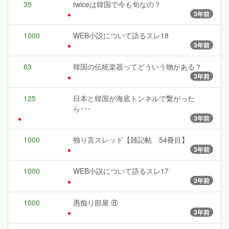
35
twiceは韓国で今も旬なの？
3年前
1000
WEB小説について語るスレ18
3年前
63
韓国の伝統楽器ってどういう物がある？
3年前
125
日本と韓国が海底トンネルで繋がった
ら･･･
3年前
1000
独り言スレッド【雑記帖 54冊目】
3年前
1000
WEB小説について語るスレ17
3年前
1000
愚痴り部屋 ⑧
3年前