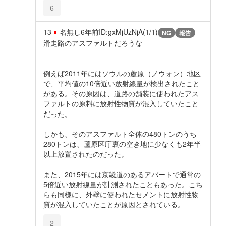
6
13
名無し
6年前
ID:gxMjUzNjA(1/1)
NG
報告
滑走路のアスファルトだろうな
例えば2011年にはソウルの蘆原（ノウォン）地区
で、平均値の10倍近い放射線量が検出されたこと
がある。その原因は、道路の舗装に使われたアス
ファルトの原料に放射性物質が混入していたこと
だった。
しかも、そのアスファルト全体の480トンのうち
280トンは、蘆原区庁裏の空き地に少なくも2年半
以上放置されたのだった。
また、2015年には京畿道のあるアパートで通常の
5倍近い放射線量が計測されたこともあった。こち
らも同様に、外壁に使われたセメントに放射性物
質が混入していたことが原因とされている。
2