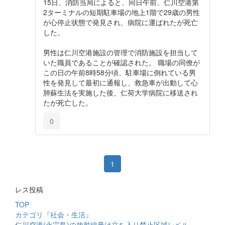
15日、消防当局によると、同日午前、仁川空港第
2ターミナルの短期駐車場の地上1階で29歳の男性
が心停止状態で発見され、病院に運ばれたが死亡
した。
男性は仁川空港施設の管理で消防施設を担当して
いた職員であることが確認された。 職場の同僚が
この日の午前8時58分頃、駐車場に倒れている男
性を発見して最初に通報し、救急車が出動して心
肺蘇生法を実施した後、仁荷大学病院に移送され
たが死亡した。
0
1
レス投稿
TOP
カテゴリ『社会・生活』
仁川空港(永宗島)の放射線量は立ち入り禁止区域レベル