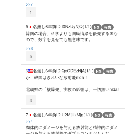
>>7
1
5
名無し
6年前
ID:I0NzUyNjQ(1/1)
NG
報告
韓国の場合、科学よりも国民情緒を優先する国な
ので、数字を見せても無意味です。
>>8
5
6
名無し
6年前
ID:QxODEzNjA(1/1)
NG
報告
か、韓国はきれいな放射能nida！
北朝鮮の「核爆発」実験の影響は、一切無いnida!
3
7
名無し
6年前
ID:U2MjUzMjg(1/1)
NG
報告
>>4
肉体的にダメージを与える放射能と精神的にダメ
ージを与える放射脳のダブルコンボだもんな。