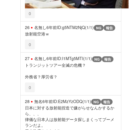
0
26
名無し
6年前
ID:g5NTM2NjQ(1/1)
NG
報告
放射能空港ｗ
0
27
名無し
6年前
ID:I1MTg5MTI(1/1)
NG
報告
トランジットツアー全滅の危機？
外務省？厚労省？
0
28
無名
6年前
ID:E2MzYzODQ(1/1)
NG
報告
日本に対する放射能捏造で嫌がらせなんかするか
ら、、、
律儀な日本人は放射能データ探しまくってブーメ
ランだよ。