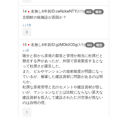
14
名無し
6年前
ID:cwNzkwNTY(1/1)
NG
報告
北朝鮮の核施設が原因か？
>>19
0
15
名無し
6年前
ID:g2MDk0ODg(1/1)
NG
報告
>>9
随分と前から原発の製造と管理が相当に杜撰だと
懸念する声があったが、外国で原発製造するとな
って杜撰さが露呈した。
また、ビルやマンションの放射能度が問題になっ
ているが、被爆した建設資材に問題があるのは明
らか。
杜撰な原発管理と北のセメントや建設資材が怪し
いが、マンションなどとは比較にならない莫大な
建設資材を投入して建設された仁川空港が危ない
のは自明の理。
1