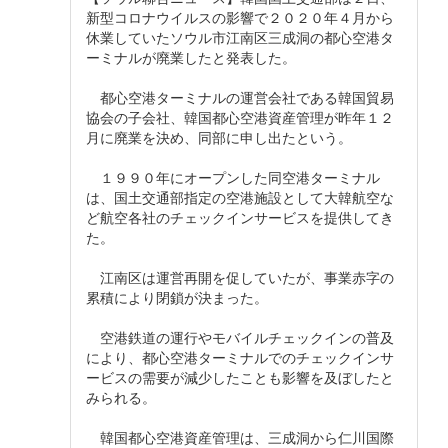
新型コロナウイルスの影響で２０２０年４月から
休業していたソウル市江南区三成洞の都心空港タ
ーミナルが廃業したと発表した。
都心空港ターミナルの運営会社である韓国貿易
協会の子会社、韓国都心空港資産管理が昨年１２
月に廃業を決め、同部に申し出たという。
１９９０年にオープンした同空港ターミナル
は、国土交通部指定の空港施設として大韓航空な
ど航空各社のチェックインサービスを提供してき
た。
江南区は運営再開を促していたが、事業赤字の
累積により閉鎖が決まった。
空港鉄道の運行やモバイルチェックインの普及
により、都心空港ターミナルでのチェックインサ
ービスの需要が減少したことも影響を及ぼしたと
みられる。
韓国都心空港資産管理は、三成洞から仁川国際