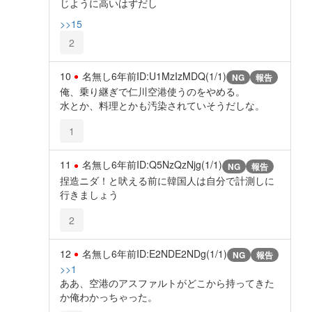
じように高いはずだし
>>15
2
10
名無し
6年前
ID:U1MzIzMDQ(1/1)
NG
報告
俺、乗り継ぎで仁川空港使うのをやめる。
水とか、料理とかも汚染されていそうだしな。
1
11
名無し
6年前
ID:Q5NzQzNjg(1/1)
NG
報告
捏造ニダ！と吠える前に韓国人は自分で計測しに
行きましょう
2
12
名無し
6年前
ID:E2NDE2NDg(1/1)
NG
報告
>>1
ああ、空港のアスファルトがどこから持ってきた
か俺わかっちゃった。