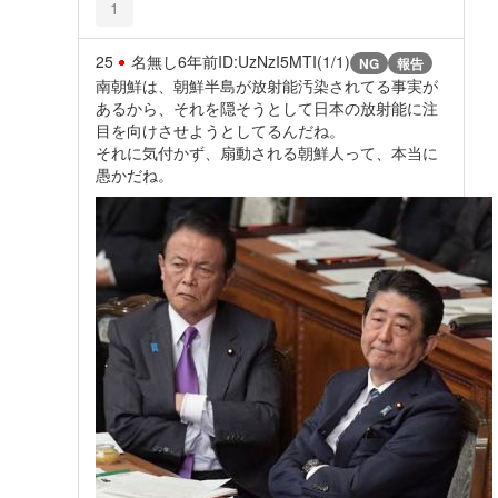
1
25
名無し
6年前
ID:UzNzI5MTI(1/1)
NG
報告
南朝鮮は、朝鮮半島が放射能汚染されてる事実が
あるから、それを隠そうとして日本の放射能に注
目を向けさせようとしてるんだね。
それに気付かず、扇動される朝鮮人って、本当に
愚かだね。