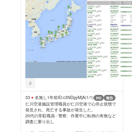
0
33
名無し
1年前
ID:c3NDgyMjA(1/1)
NG
報告
仁川空港施設管理職員が仁川空港で心停止状態で
発見され、死亡する事故が発生した。
20代の常駐職員···警察、作業中に転倒の有無など
調査に乗り出し