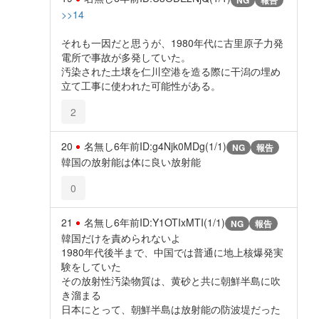
>>14
それも一因だと思うが、1980年代に古里原子力発
電所で事故が多発していた。
汚染された土壌を仁川空港を造る際に干潟の埋め
立て工事に使われた可能性がある。
2
20
名無し
6年前
ID:g4Njk0MDg(1/1)
NG
報告
韓国の放射能は体に良い放射能
0
21
名無し
6年前
ID:Y1OTIxMTI(1/1)
NG
報告
韓国だけを責められないよ
1980年代後半まで、中国では普通に地上核爆発実
験をしていた
その放射性汚染物質は、黄砂と共に朝鮮半島に吹
き溜まる
日本にとって、朝鮮半島は放射能の防波堤だった