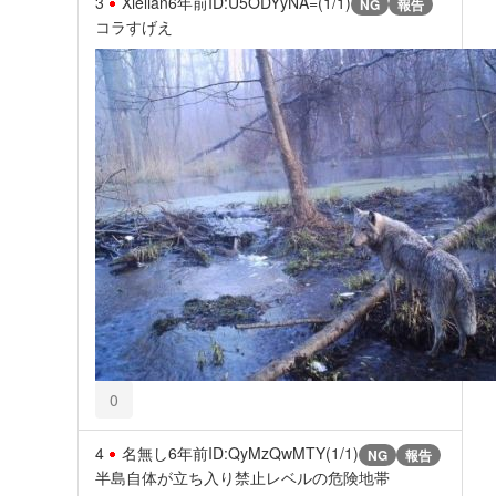
3
Xielian
6年前
ID:U5ODYyNA=(1/1)
NG
報告
コラすげえ
0
4
名無し
6年前
ID:QyMzQwMTY(1/1)
NG
報告
半島自体が立ち入り禁止レベルの危険地帯