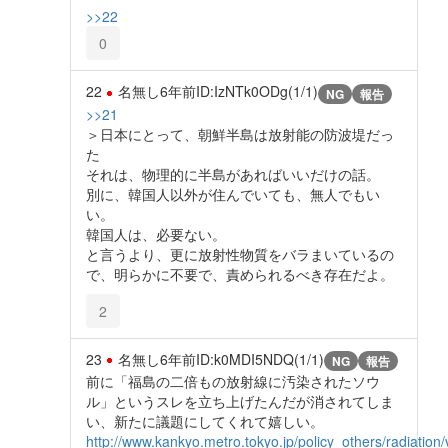
>>22
0
22
名無し
6年前
ID:IzNTk0ODg(1/1)
NG
報告
>>21
＞日本にとって、朝鮮半島は放射能の防波堤だっ
た
それは、物理的に半島があればいいだけの話。
別に、韓国人以外が住んでいても、無人でもい
い。
韓国人は、必要ない。
と言うより、更に放射性物質をバラまいているの
で、明らかに不要で、責められるべき存在だよ。
2
23
名無し
6年前
ID:k0MDI5NDQ(1/1)
NG
報告
前に「福島の二倍もの放射線に汚染されたソウ
ル」というスレを立ち上げたんだが消されてしま
い、新たに議題にしてくれて嬉しい。
http://www.kankyo.metro.tokyo.jp/policy_others/radiation