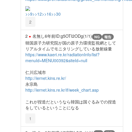
>>9
>>12
>>16
>>30
2
2
名無し
6年前
ID:g5OTI2ODg(1/1)
NG
報告
韓国原子力研究院が国の原子力環境監視網として
リアルタイムでモニタリングしている放射線量
https://www.kaeri.re.kr/radiationInfo/list?
menuId=MENU00392&siteId=null
仁川広域市
http://iernet.kins.re.kr/
永宗島
http://iernet.kins.re.kr/if/week_chart.asp
これが捏造だというなら韓国は国ぐるみでの捏造
をしているということになる
1