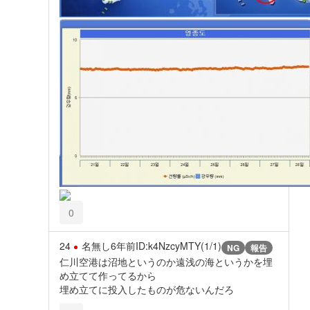
0
24
名無し
6年前
ID:k4NzcyMTY(1/1)
NG
報告
仁川空港は沼地というのか遠浅の海というかを埋
め立てて作ってるから
埋め立てに投入したものが危ないんだろ