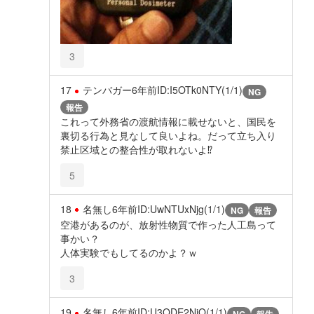
3
17
テンバガー
6年前
ID:I5OTk0NTY(1/1)
NG
報告
これって外務省の渡航情報に載せないと、国民を
裏切る行為と見なして良いよね。だって立ち入り
禁止区域との整合性が取れないよ⁉
5
18
名無し
6年前
ID:UwNTUxNjg(1/1)
NG
報告
空港があるのが、放射性物質で作った人工島って
事かい？
人体実験でもしてるのかよ？ｗ
3
19
名無し
6年前
ID:U3ODE2NjQ(1/1)
NG
報告