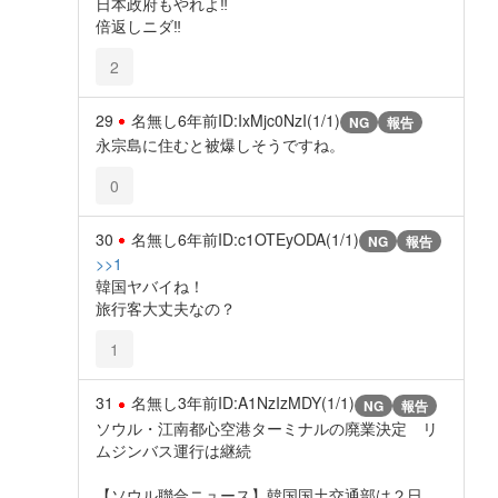
日本政府もやれよ‼
倍返しニダ‼
2
29
名無し
6年前
ID:IxMjc0NzI(1/1)
NG
報告
永宗島に住むと被爆しそうですね。
0
30
名無し
6年前
ID:c1OTEyODA(1/1)
NG
報告
>>1
韓国ヤバイね！
旅行客大丈夫なの？
1
31
名無し
3年前
ID:A1NzIzMDY(1/1)
NG
報告
ソウル・江南都心空港ターミナルの廃業決定 リ
ムジンバス運行は継続
【ソウル聯合ニュース】韓国国土交通部は２日、