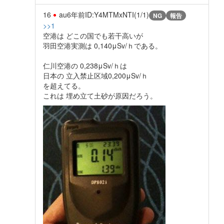
16
au
6年前
ID:Y4MTMxNTI(1/1)
NG
報告
>>1
空港は どこの国でも若干高いが
羽田空港実測は 0,140μSv/ｈである。
仁川空港の 0,238μSv/ｈは
日本の 立入禁止区域0,200μSv/ｈ
を超えてる。
これは 埋め立て土砂が原因だろう。