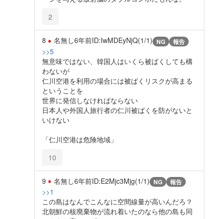
2
8
名無し
6年前
ID:IwMDEyNjQ(1/1)
NG
報告
>>5
無意味ではない、韓国人はいくら被ばくしても構
わないが
仁川空港を利用の場合には被ばくリスクが高まる
ということを
世界に発信しなければならない
日本人や外国人旅行者の仁川被ばくを防がないと
いけない
「仁川空港は危険地域」
10
9
名無し
6年前
ID:E2Mjc3Mjg(1/1)
NG
報告
>>1
この島はなんでこんなに空間線量が高いんだろ？
北朝鮮の核廃棄物が流れ着いたのなら他の島も同