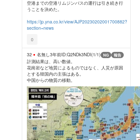
空港までの空港リムジンバスの運行は引き続き行
うことを決めた。
https://jp.yna.co.kr/view/AJP20230202001700882?
section=news
0
32
名無し
3年前
ID:Q2NDk3NDI(1/1)
NG
報告
計測結果は、高い数値。
花崗岩など地質によるものではなく、人災が原因
とする韓国内の主張はある。
中国からの物質の移動。