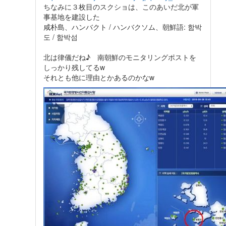
ちなみに３枚目のスクショは、このあいだ北が軍
事基地を建設した
咸朴島、ハンバクト / ハンバクソム、朝鮮語: 함박
도 / 함박섬
北は律儀だね♪ 南朝鮮のモニタリングポストを
しっかり残してるw
それとも他に理由とかあるのかなw