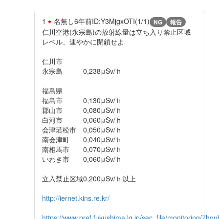
1
名無し
6年前
ID:Y3MjgxOTI(1/1)
NG
報告
仁川空港(永宗島)の放射線量は立ち入り禁止区域
レベル、速やかに閉鎖せよ
仁川市
永宗島 0,238μSv/ｈ
福島県
福島市 0,130μSv/ｈ
郡山市 0,080μSv/ｈ
白河市 0,060μSv/ｈ
会津若松市 0,050μSv/ｈ
南会津町 0,040μSv/ｈ
南相馬市 0,070μSv/ｈ
いわき市 0,060μSv/ｈ
立入禁止区域0,200μSv/ｈ以上
http://iernet.kins.re.kr/
https://www.pref.fukushima.lg.jp/sec_file/monitoring/7hou