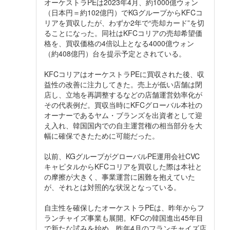
オーケストラPEは2023年4月、約1000億ウォン
（日本円＝約102億円）でKGグループからKFCコ
リアを買収したが、わずか2年で“売却カード”を切
ることになった。同社はKFCコリアの売却希望価
格を、買収価格の4倍以上となる4000億ウォン
（約408億円）台を提示予定とされている。
KFCコリアはオーケストラPEに買収された後、収
益性の改善に注力してきた。売上が低い店舗は閉
店し、立地を再調整するなどの店舗運営効率化が
その代表例だ。買収当時にKFCグローバル本社の
オーナーであるヤム・ブランズを出資者として迎
え入れ、韓国国内での自主運営権の相当部分を大
幅に確保できたために可能だった。
以前、KGグループがグローバルPE運用会社CVC
キャピタルからKFCコリアを買収した際は本社と
の摩擦が大きく、事業運営に困難を抱えていた
が、それとは対照的な状況となっている。
自主性を確保したオーケストラPEは、昨年からフ
ランチャイズ事業も展開。KFCの韓国進出45年目
で新たな試みを始め、昨年4月のフランチャイズ店