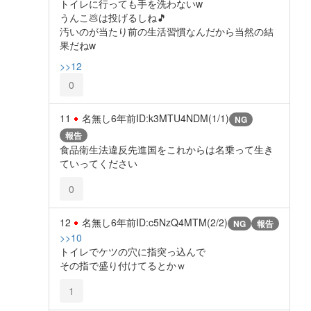
トイレに行っても手を洗わないw
うんこ💩は投げるしね🎵
汚いのが当たり前の生活習慣なんだから当然の結
果だねw
>>12
0
11
名無し
6年前
ID:k3MTU4NDM(1/1)
NG
報告
食品衛生法違反先進国をこれからは名乗って生き
ていってください
0
12
名無し
6年前
ID:c5NzQ4MTM(2/2)
NG
報告
>>10
トイレでケツの穴に指突っ込んで
その指で盛り付けてるとかｗ
1