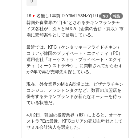
0
19
名無し
1年前
ID:Y3MTY3NzY(1/1)
NG
報告
韓国外食業界の“目玉”とされるチキンフランチャ
イズ各社が、次々とM＆A（企業の合併・買収）市
場に売却案件として登場している。
最近では、KFC（ケンタッキーフライドチキン）
コリアが韓国のプライベート・エクイティ（PE）
運用会社「オーケストラ・プライベート・エクイ
ティ（オーケストラPE）」に買収されてからわず
か2年で再び売却先を探している。
現在、外食業界のM＆A市場には、ピザナラチキン
コンジュ、ノラントンタクなど、数百の加盟店を
保有するチキンブランドが新たなオーナーを待っ
ている状態だ。
4月2日、韓国の投資業界（IB）によると、オーケ
ストラPEは最近、KFCコリアの売却主幹社として
サミル会計法人を選定した。