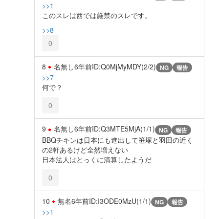
>>1
このスレは西では厳禁のスレです。
>>8
0
8
名無し
6年前
ID:Q0MjMyMDY(2/2)
NG
報告
>>7
何で？
0
9
名無し
6年前
ID:Q3MTE5MjA(1/1)
NG
報告
BBQチキンは日本にも進出して笹塚と羽田の近く
の2軒あるけど全然増えない
日本法人はとっくに清算したようだ
0
10
無名
6年前
ID:I3ODE0MzU(1/1)
NG
報告
>>1