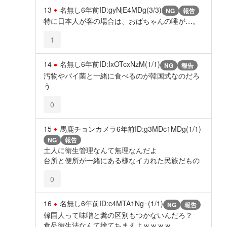
13
名無し
6年前
ID:gyNjE4MDg(3/3)
NG
報告
特に日本人が客の場合は、おばちゃんの唾が…。
1
14
名無し
6年前
ID:IxOTcxNzM(1/1)
NG
報告
汚物やバイ菌と一緒に食べるのが韓国式なのだろ
う
0
15
馬鹿チョンカメラ
6年前
ID:g3MDc1MDg(1/1)
NG
報告
土人に衛生管理なんて無理なんだよ
台所と便所が一緒にある様なイカれた民族だもの
0
16
名無し
6年前
ID:c4MTA1Ng=(1/1)
NG
報告
韓国人って味噌と糞の区別もつかないんだろ？
食品衛生法なんて捨てちまえよｗｗｗｗ