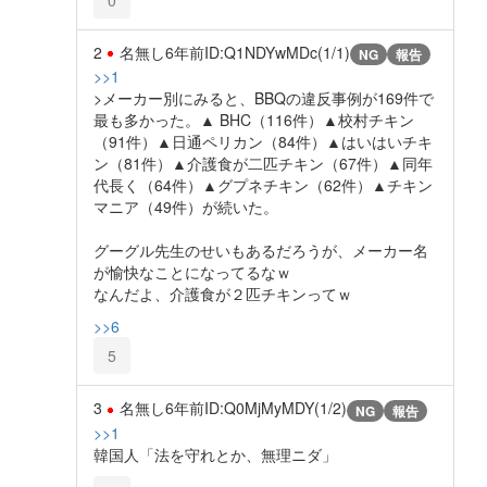
2
名無し
6年前
ID:Q1NDYwMDc(1/1)
NG
報告
>>1
>メーカー別にみると、BBQの違反事例が169件で
最も多かった。▲ BHC（116件）▲校村チキン
（91件）▲日通ペリカン（84件）▲はいはいチキ
ン（81件）▲介護食が二匹チキン（67件）▲同年
代長く（64件）▲グプネチキン（62件）▲チキン
マニア（49件）が続いた。
グーグル先生のせいもあるだろうが、メーカー名
が愉快なことになってるなｗ
なんだよ、介護食が２匹チキンってｗ
>>6
5
3
名無し
6年前
ID:Q0MjMyMDY(1/2)
NG
報告
>>1
韓国人「法を守れとか、無理ニダ」