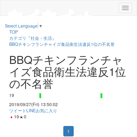
メ
ニ
ュ
Select Language
▼
ー
TOP
カテゴリ『社会・生活』
BBQチキンフランチャイズ食品衛生法違反1位の不名誉
BBQチキンフランチャ
イズ食品衛生法違反1位
の不名誉
19
2019/09/27(Fri) 13:50:02
ツイート
LINE
お気に入り
19
0
1