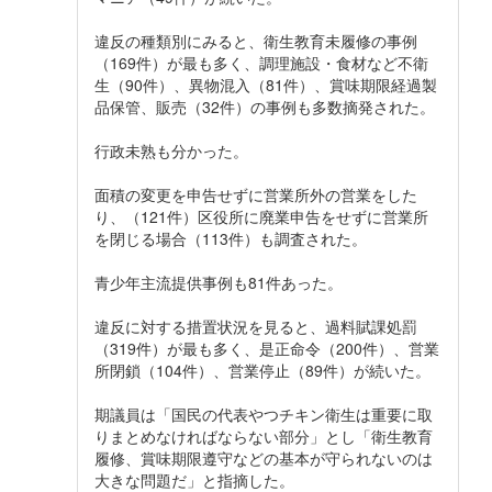
違反の種類別にみると、衛生教育未履修の事例
（169件）が最も多く、調理施設・食材など不衛
生（90件）、異物混入（81件）、賞味期限経過製
品保管、販売（32件）の事例も多数摘発された。
行政未熟も分かった。
面積の変更を申告せずに営業所外の営業をした
り、（121件）区役所に廃業申告をせずに営業所
を閉じる場合（113件）も調査された。
青少年主流提供事例も81件あった。
違反に対する措置状況を見ると、過料賦課処罰
（319件）が最も多く、是正命令（200件）、営業
所閉鎖（104件）、営業停止（89件）が続いた。
期議員は「国民の代表やつチキン衛生は重要に取
りまとめなければならない部分」とし「衛生教育
履修、賞味期限遵守などの基本が守られないのは
大きな問題だ」と指摘した。