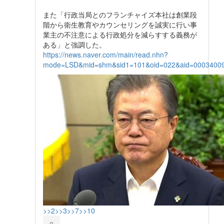
また「行政当局とのフランチャイズ本社は創業段
階から衛生教育やカウンセリングを誠実に行い事
業主の不注意による行政処分を減らすする義務が
ある」と強調した。
https://news.naver.com/main/read.nhn?
mode=LSD&mid=shm&sid1=101&oid=022&aid=0003400
>>2
>>3
>>7
>>10
0