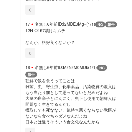
0
17
名無し
6年前
ID:I2MDE3Mg=(1/1)
NG
報告
12N-O157漬けキムチ
なんか、格好良くないか？
0
18
名無し
6年前
ID:MzNzM0MDk(1/1)
NG
報告
朝鮮で飯を食うってことは
雑菌、虫、寄生虫、化学薬品、汚染物質の混入は
もう当たり前として思ってないとだめだよね
大量の唐辛子とにんにく、虫下し使用で朝鮮人は
問題なく生きてるんだし
摂取しても死なない、気持ち悪くならない覚悟が
ないなら食べちゃダメなんだよね
日本とは違うそういう食文化なんだから