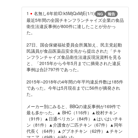
1
名無し
6年前
ID:k5MjQxMjE(1/1)
NG
報告
最近5年間の全国チキンフランチャイズ企業の食品
衛生法違反事例が800件に達したことが分かっ
た。
27日、国会保健福祉委員会所属加え、民主党起動
民議員が食品医薬品安全先から提出された「チキ
ンフランチャイズ食品衛生法違反現況資料を見る
と、「2015年から今年5月までに摘発された違反
事例は合計797件であった。
2015年~2018年の4年間の年平均違反件数は185件
であった。今年は5月現在までに56件が摘発され
た。
メーカー別にみると、BBQの違反事例が169件で
最も多かった。▲ BHC（116件）▲校村チキン
（91件）▲日通ペリカン（84件）▲はいはいチキ
ン（81件）▲介護食が二匹チキン（67件）▲同年
代長く（64件）▲グプネチキン（62件）▲チキン
マニア（49件）が続いた。