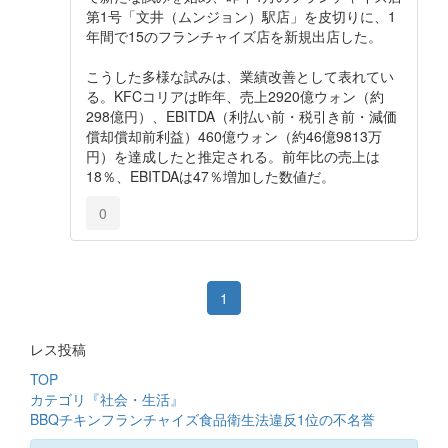
第1号「文井（ムンジョン）駅店」を皮切りに、1
年間で15のフランチャイズ店を新規出店した。
こうした多様な試みは、業績改善として表れてい
る。KFCコリアは昨年、売上2920億ウォン（約
298億円）、EBITDA（利払い前・税引き前・減価
償却償却前利益）460億ウォン（約46億9813万
円）を達成したと推定される。前年比の売上は
18％、EBITDAは47％増加した数値だ。
0
1
レス投稿
TOP
カテゴリ『社会・生活』
BBQチキンフランチャイズ食品衛生法違反1位の不名誉