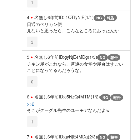
1
4
名無し
6年前
ID:I1OTIyNjE(1/1)
NG
報告
日通のペリカン便
見ないと思ったら、こんなところにおったんか
3
5
名無し
6年前
ID:gyNjE4MDg(1/3)
NG
報告
チキン屋がこれなら、普通の食堂や屋台はすごい
ことになってるんだろうな。
0
6
名無し
6年前
ID:c5NzQ4MTM(1/2)
NG
報告
>>2
そこがグーグル先生のユーモアなんだよｗ
1
7
名無し
6年前
ID:gyNjE4MDg(2/3)
NG
報告