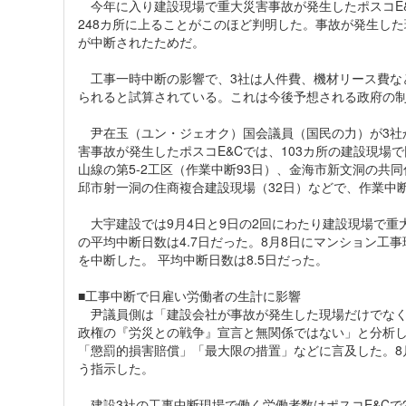
今年に入り建設現場で重大災害事故が発生したポスコE&
248カ所に上ることがこのほど判明した。事故が発生し
が中断されたためだ。
工事一時中断の影響で、3社は人件費、機材リース費などで
られると試算されている。これは今後予想される政府の
尹在玉（ユン・ジェオク）国会議員（国民の力）が3社
害事故が発生したポスコE&Cでは、103カ所の建設現
山線の第5-2工区（作業中断93日）、金海市新文洞の共同
邱市射一洞の住商複合建設現場（32日）などで、作業中断
大宇建設では9月4日と9日の2回にわたり建設現場で重
の平均中断日数は4.7日だった。8月8日にマンション工
を中断した。 平均中断日数は8.5日だった。
■工事中断で日雇い労働者の生計に影響
尹議員側は「建設会社が事故が発生した現場だけでなく
政権の『労災との戦争』宣言と無関係ではない」と分析
「懲罰的損害賠償」「最大限の措置」などに言及した。8
う指示した。
建設3社の工事中断現場で働く労働者数はポスコE&Cで2万1