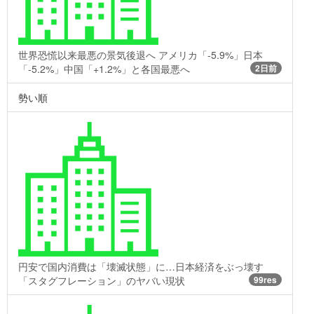
世界恐慌以来最悪の景気後退へ アメリカ「-5.9%」日本
「-5.2%」中国「+1.2%」と各国最悪へ
2日前
勢い順
円安で国内消費は「壊滅状態」に…日本経済をぶっ壊す
「スタグフレーション」のヤバい現状
99res