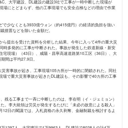
C、大宇建設、DL建設の建設3社で工事が一時中断した現場が
た現場にとどまらず、他の工事現場でも安全点検などの理由で作業
少なくとも3933億ウォン（約415億円）の経済的負担を強い
制裁措置などを除いた金額だ。
から提出を受けた資料を分析した結果、今年に入って4件の重大災
場で同時多発的に工事が中断された。事故が発生した鉄道新線・新安
住宅現場）（43日）、咸陽・昌寧高速道路第10工区（36日）、大
期間は平均27.9日。
大災害事故が起き、工事現場105カ所が一時的に閉鎖された。同社
事現場で重大災害事故が起きたDL建設も、その影響で40カ所の工事
、残る工事まで一斉に中断したのは、李在明（イ・ジェミョン）
した。李大統領は労災が発生するたびに「未必の故意による殺人」
月12日の閣議では、入札資格の永久剥奪、金融制裁を検討するよ
297人、大宇建設で1万9963人、DL建設で8028人の計4万