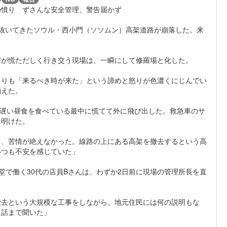
の憤り ずさんな安全管理、警告届かず
耐え抜いてきたソウル・西小門（ソソムン）高架道路が崩落した。来
察が慌ただしく行き交う現場は、一瞬にして修羅場と化した。
よりも「来るべき時が来た」という諦めと怒りが色濃くにじんでい
揃えた。
、遅い昼食を食べている最中に慌てて外に飛び出した。救急車のサ
ち明けた。
く、苦情が絶えなかった。線路の上にある高架を撤去するという高
いつも不安を感じていた」
堂で働く30代の店員Bさんは、わずか2日前に現場の管理所長を直
撤去という大規模な工事をしながら、地元住民には何の説明もな
た話まで聞いた」