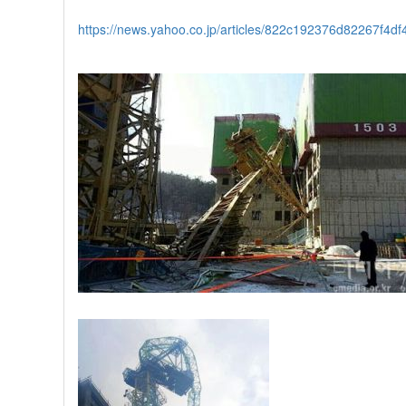
https://news.yahoo.co.jp/articles/822c192376d82267f4