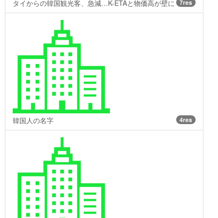
タイからの韓国観光客、急減…K-ETAと物価高が壁に
7res
韓国人の名字
4res