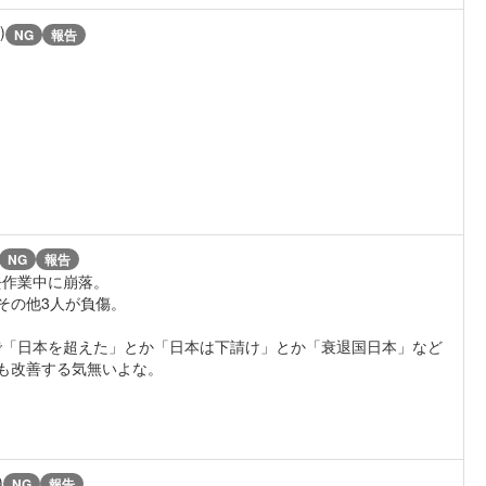
)
NG
報告
NG
報告
作業中に崩落。
その他3人が負傷。
で「日本を超えた」とか「日本は下請け」とか「衰退国日本」など
人も改善する気無いよな。
)
NG
報告