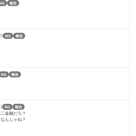
NG
報告
1)
NG
報告
NG
報告
1)
NG
報告
第二金融だろ？
になんじゃね？