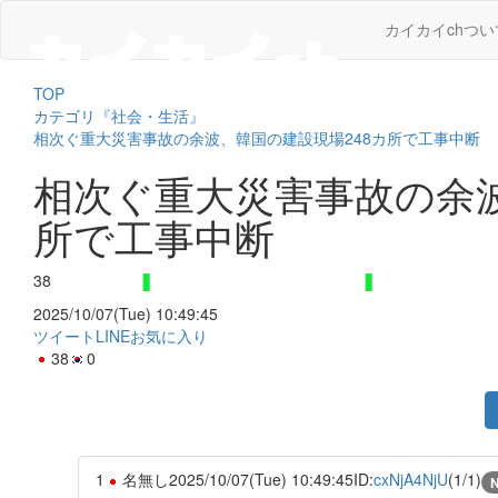
カイカイchつい
TOP
カテゴリ『社会・生活』
相次ぐ重大災害事故の余波、韓国の建設現場248カ所で工事中断
相次ぐ重大災害事故の余波
所で工事中断
38
2025/10/07(Tue) 10:49:45
ツイート
LINE
お気に入り
38
0
1
名無し
2025/10/07(Tue) 10:49:45
ID:
cxNjA4NjU
(1/1)