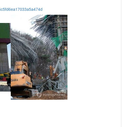
df4c5fd6ea17033a5a474d