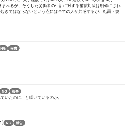
も含まれるが、そうした労働者の生計に対する補償対策は明確にされ
が起きてはならないという点には全ての人が共感するが、処罰・規
NG
報告
NG
報告
れていたのに、と嘆いているのか。
1)
NG
報告