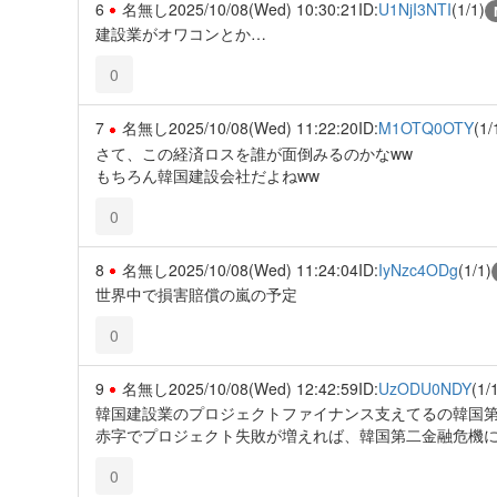
6
名無し
2025/10/08(Wed) 10:30:21
ID:
U1NjI3NTI
(1/1)
建設業がオワコンとか…
0
7
名無し
2025/10/08(Wed) 11:22:20
ID:
M1OTQ0OTY
(1/
さて、この経済ロスを誰が面倒みるのかなww
もちろん韓国建設会社だよねww
0
8
名無し
2025/10/08(Wed) 11:24:04
ID:
IyNzc4ODg
(1/1)
世界中で損害賠償の嵐の予定
0
9
名無し
2025/10/08(Wed) 12:42:59
ID:
UzODU0NDY
(1/
韓国建設業のプロジェクトファイナンス支えてるの韓国
赤字でプロジェクト失敗が増えれば、韓国第二金融危機
0