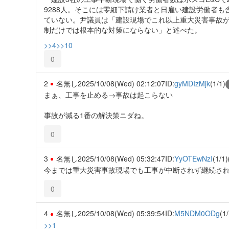
9288人。そこには零細下請け業者と日雇い建設労働者
ていない。尹議員は「建設現場でこれ以上重大災害事故
制だけでは根本的な対策にならない」と述べた。
>>4
>>10
0
2
名無し
2025/10/08(Wed) 02:12:07
ID:
gyMDIzMjk
(1/1)
まぁ、工事を止める→事故は起こらない
事故が減る1番の解決策ニダね。
0
3
名無し
2025/10/08(Wed) 05:32:47
ID:
YyOTEwNzI
(1/1)
今までは重大災害事故現場でも工事が中断されず継続さ
0
4
名無し
2025/10/08(Wed) 05:39:54
ID:
M5NDM0ODg
(1/
>>1