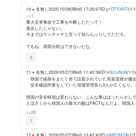
10
名無し
2025/10/08(Wed) 17:26:07
ID:
g1OTYzNTI
(1/1
>>1
重大災害事故で工事を中断しただって！
進歩したじゃない。
今まではケンチャナと言って知らんふりしてただろ。
でもね、原因分析はできないだな。
0
11
名無し
2026/05/27(Wed) 11:40:36
ID:
IxNzcxNzA
(1/1)
韓国で線路をまたぐ形で設置されていた高架道路が撤去
安全確認作業をしていた現場管理長ら3人が亡くなり、
韓国の安全軽視は変わらない。こんな事はほったらかし
とほざくから韓国人の最大の敵はFACTなんだよ。韓国
>>22
1
12
名無し
2026/05/27(Wed) 13:42:42
ID:
IyMjE3MTA
(1/2