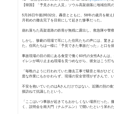
【韓国】「予見された人災」ソウル高架崩落に地域住民
5月26日午後2時32分。轟音とともに、58年の歳月を
月初めの撤去完了を目前にして起きた惨事だった。
崩れ落ちた高架道路の鉄骨が無残に露出し、救急隊や警
しかし、惨劇の現場で耳にした住民たちの声には、驚き
た。住民たちは一様に「予見できた事故だった」と口を
事故現場の目の前にある食堂で働く60代の女性Aさんは
イレンが鳴り止まぬ現場を見つめながら、彼女はこう打
「毎晩のように行われていた撤去工事で騒音と埃がひど
度な作業にもかかわらず、現場の安全管理がずさんで、
不安を抱いていたのはAさんだけではない。近隣の別の食
接訪ねて抗議したという。
「ここはいつ事故が起きてもおかしくない場所だった。
く、説明会を南大門（ナムデムン）で開いたという呆れ