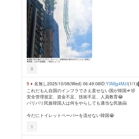
0
5
名無し
2025/10/08(Wed) 06:49:08
ID:
Y3Mjg4MzI
(1/1)
これだもん自国のインフラでさえ直せない国が韓国🫵🤣
安全管理規定、資金不足、技術不足、人員教育😂
パリパリ民族韓国人は何をやらしても適当な民族🤗
今だにトイレットペーパーを流せない韓国😭
1