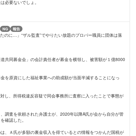
金は必要ないでしょ。
NG
報告
ったのに…」“ザル監査”でやりたい放題のプロパー職員に団体は落
道共同募金会」の会計責任者が募金を横領し、被害額が１億8000
募金を原資にした福祉事業への助成額が当面半減することになっ
。
）に対し、所得税違反容疑で同会事務所に査察に入ったことで事態が
、調査を依頼された弁護士が、2020年以降A氏が会から自分が管
とを確認した。
のは、Ａ氏が多額の裏金収入を得ているとの情報をつかんだ国税が