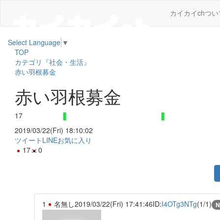
カイカイchつい
Select Language
▼
TOP
カテゴリ『社会・生活』
赤い羽根募金
赤い羽根募金
17
2019/03/22(Fri) 18:10:02
ツイート
LINE
お気に入り
17
0
1
名無し
2019/03/22(Fri) 17:41:46
ID:
I4OTg3NTg
(1/1)
N