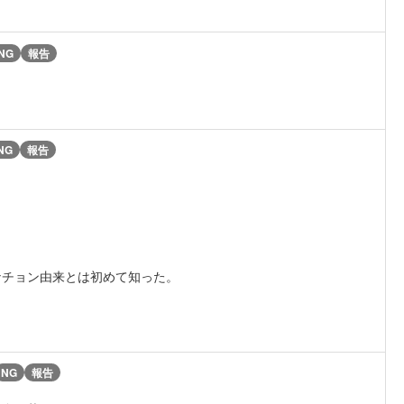
NG
報告
NG
報告
ナチョン由来とは初めて知った。
NG
報告