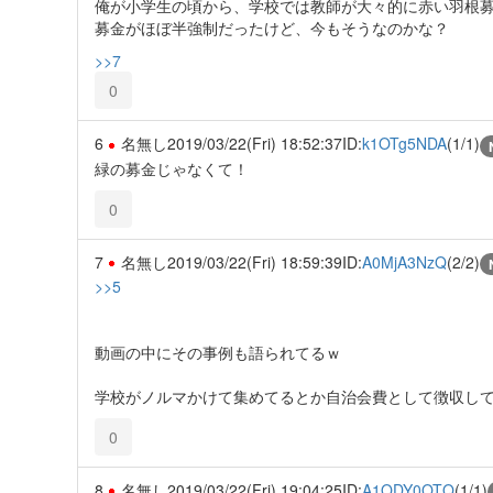
俺が小学生の頃から、学校では教師が大々的に赤い羽根
募金がほぼ半強制だったけど、今もそうなのかな？
>>7
0
6
名無し
2019/03/22(Fri) 18:52:37
ID:
k1OTg5NDA
(1/1)
緑の募金じゃなくて！
0
7
名無し
2019/03/22(Fri) 18:59:39
ID:
A0MjA3NzQ
(2/2)
>>5
動画の中にその事例も語られてるｗ
学校がノルマかけて集めてるとか自治会費として徴収し
0
8
名無し
2019/03/22(Fri) 19:04:25
ID:
A1ODY0OTQ
(1/1)