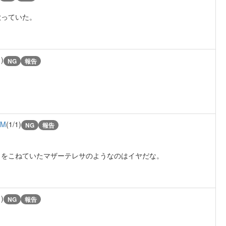
歌っていた。
1)
NG
報告
TM
(1/1)
NG
報告
々をこねていたマザーテレサのようなのはイヤだな。
1)
NG
報告