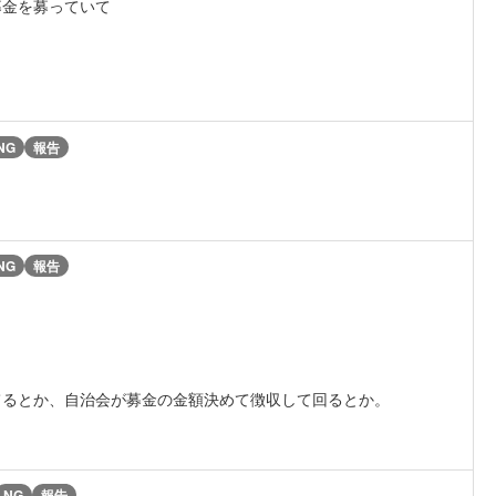
募金を募っていて
NG
報告
NG
報告
てるとか、自治会が募金の金額決めて徴収して回るとか。
NG
報告