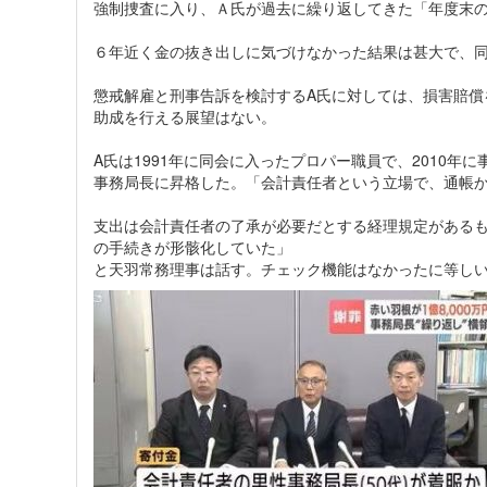
強制捜査に入り、Ａ氏が過去に繰り返してきた「年度末
６年近く金の抜き出しに気づけなかった結果は甚大で、
懲戒解雇と刑事告訴を検討するA氏に対しては、損害賠償
助成を行える展望はない。
A氏は1991年に同会に入ったプロパー職員で、2010年
事務局長に昇格した。「会計責任者という立場で、通帳
支出は会計責任者の了承が必要だとする経理規定があるも
の手続きが形骸化していた」
と天羽常務理事は話す。チェック機能はなかったに等し