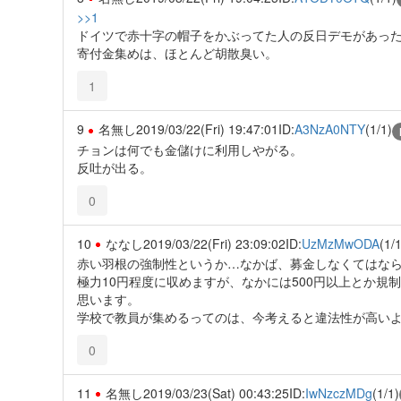
>>1
ドイツで赤十字の帽子をかぶってた人の反日デモがあっ
寄付金集めは、ほとんど胡散臭い。
1
9
名無し
2019/03/22(Fri) 19:47:01
ID:
A3NzA0NTY
(1/1)
チョンは何でも金儲けに利用しやがる。
反吐が出る。
0
10
ななし
2019/03/22(Fri) 23:09:02
ID:
UzMzMwODA
(1/1
赤い羽根の強制性というか…なかば、募金しなくてはな
極力10円程度に収めますが、なかには500円以上とか
思います。
学校で教員が集めるってのは、今考えると違法性が高い
0
11
名無し
2019/03/23(Sat) 00:43:25
ID:
IwNzczMDg
(1/1)