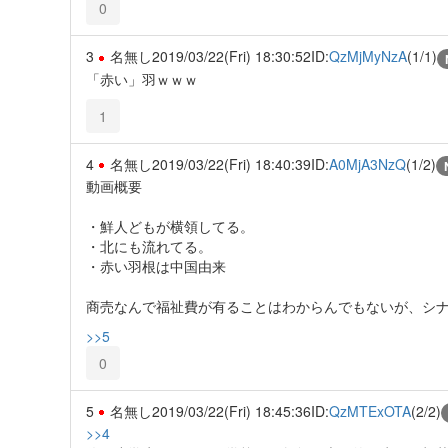
0
3
名無し
2019/03/22(Fri) 18:30:52
ID:
QzMjMyNzA
(1/1)
「赤い」羽ｗｗｗ
1
4
名無し
2019/03/22(Fri) 18:40:39
ID:
A0MjA3NzQ
(1/2)
動画概要
・鮮人どもが横領してる。
・北にも流れてる。
・赤い羽根は中国由来
商売なんで福祉費が有ることはわからんでもないが、シ
>>5
0
5
名無し
2019/03/22(Fri) 18:45:36
ID:
QzMTExOTA
(2/2)
>>4