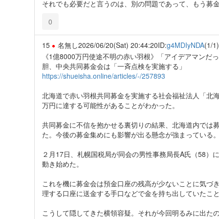
それでも必要だと言うのは、別の問題であって、もう募
0
15
名無し
2026/06/20(Sat) 20:44:20
ID:
g4MDIyNDA
(1/1)
《1億8000万円使途不明の赤い羽根》「アイデアマンだ
胆、中央共同募金会は「一斉点検を実施する」
https://shueisha.online/articles/-/257893
北海道で赤い羽根共同募金を実施する社会福祉法人「北海
万円に達する可能性があることがわかった。
共同募金に不信を抱かせる裏切りの結果、北海道内では
た。今後の募金集めにも影響が出る懸念が強まっている
２月17日、札幌国税局が同会の男性事務局長A氏（58
動き始めた。
これを機に募金会は預金口座の残高が少ないことに気づき
理する口座に送金する手口などで金を持ち出していたこ
こうして隠してきた横領容疑。それが今回明るみに出た