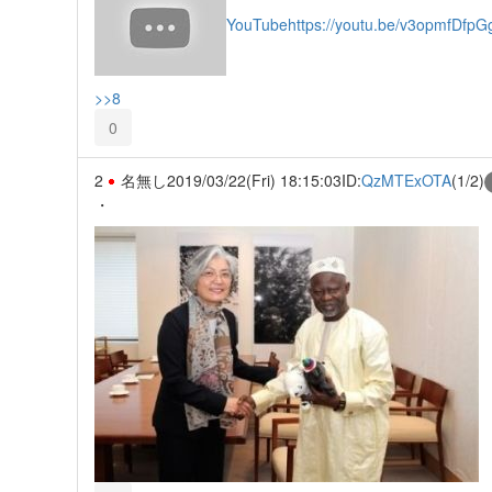
YouTube
https://youtu.be/v3opmfDfpG
>>8
0
2
名無し
2019/03/22(Fri) 18:15:03
ID:
QzMTExOTA
(1/2)
・