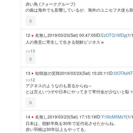
赤い鳥 (フォークグループ)
の曲は海外でも影響しているが、海外のユニセフ大使も
0
12
名無し
2019/03/23(Sat) 00:47:05
ID:
EzOTQ1MDg
(1/
人の善意に寄生して生きる朝鮮ビジネスｗ
>>13
0
13
知韓故の笑韓
2019/03/23(Sat) 15:20:11
ID:
I3OTAxN
>>12
アグネスのようなのも居るからね～
とは言えいつぞや日本にやってきて寄付金が少ないと駄
0
14
名無し
2019/03/23(Sat) 17:15:19
ID:
Y1MzM5MzY
(1/
日本は、朝鮮半島を30年で近代化させたからね。
赤い羽根は30年以上もやってる。