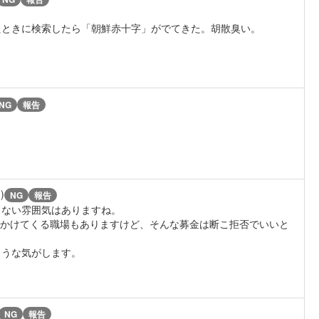
たときに検索したら「朝鮮赤十字」がでてきた。胡散臭い。
NG
報告
)
NG
報告
らない雰囲気はありますね。
規制かけてくる職場もありますけど、そんな募金は断こ拒否でいいと
ような気がします。
NG
報告