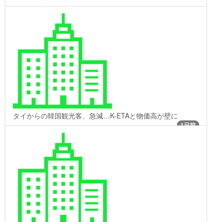
タイからの韓国観光客、急減…K-ETAと物価高が壁に
1日前