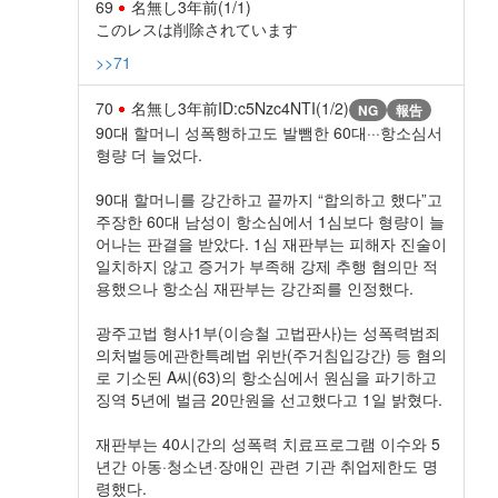
69
名無し
3年前
(1/1)
このレスは削除されています
>>71
70
名無し
3年前
ID:c5Nzc4NTI(1/2)
NG
報告
90대 할머니 성폭행하고도 발뺌한 60대···항소심서
형량 더 늘었다.
90대 할머니를 강간하고 끝까지 “합의하고 했다”고
주장한 60대 남성이 항소심에서 1심보다 형량이 늘
어나는 판결을 받았다. 1심 재판부는 피해자 진술이
일치하지 않고 증거가 부족해 강제 추행 혐의만 적
용했으나 항소심 재판부는 강간죄를 인정했다.
광주고법 형사1부(이승철 고법판사)는 성폭력범죄
의처벌등에관한특례법 위반(주거침입강간) 등 혐의
로 기소된 A씨(63)의 항소심에서 원심을 파기하고
징역 5년에 벌금 20만원을 선고했다고 1일 밝혔다.
재판부는 40시간의 성폭력 치료프로그램 이수와 5
년간 아동·청소년·장애인 관련 기관 취업제한도 명
령했다.