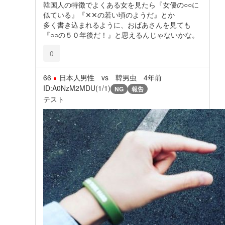
韓国人の特徴でよくある女を見たら『女優の○○に
似ている』『✕✕の若い頃のようだ』とか
多く書き込まれるように、おばあさんを見ても
『○○の５０年後だ！』と思えるんじゃないかな。
0
66
日本人男性 vs 韓男虫
4年前
ID:A0NzM2MDU(1/1)
NG
報告
テスト