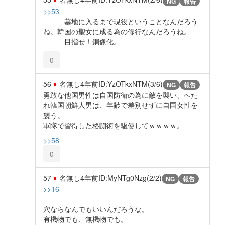
NG
報告
>>53
墓地に入るまで現役ということなんだろう
ね。韓国の聖女に成る為の修行なんだろうね。
目指せ！銅像化。
0
56
名無し
4年前
ID:YzOTkxNTM(3/6)
NG
報告
勇敢な他国男性は自国防衛の為に敵を襲い、へた
れ韓国朝鮮人男は、年齢で差別せずに自国女性を
襲う。
軍隊で習得した格闘術を駆使してｗｗｗｗ。
>>58
0
57
名無し
4年前
ID:MyNTg0Nzg(2/2)
NG
報告
>>16
穴ならなんでもいいんだろうな。
有機物でも、無機物でも。