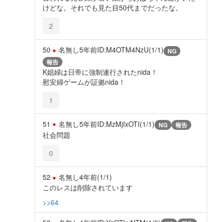
けどな。それでも見た目50代までだったな。
2
50
名無し
5年前
ID:M4OTM4NzU(1/1)
NG
報告
K娼婦は日帝に強制連行されたnida！
慰安婦ゲームが証拠nida！
1
51
名無し
5年前
ID:MzMjIxOTI(1/1)
NG
報告
社会問題
0
52
名無し
4年前
(1/1)
このレスは削除されています
>>64