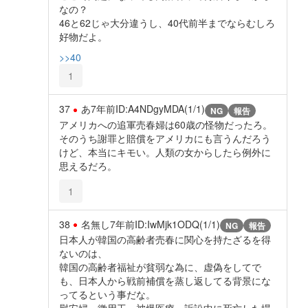
なの？
46と62じゃ大分違うし、40代前半までならむしろ
好物だよ。
>>40
1
37
あ
7年前
ID:A4NDgyMDA(1/1)
NG
報告
アメリカへの追軍売春婦は60歳の怪物だったろ。
そのうち謝罪と賠償をアメリカにも言うんだろう
けど、本当にキモい。人類の女からしたら例外に
思えるだろ。
1
38
名無し
7年前
ID:IwMjk1ODQ(1/1)
NG
報告
日本人が韓国の高齢者売春に関心を持たざるを得
ないのは、
韓国の高齢者福祉が貧弱な為に、虚偽をしてで
も、日本人から戦前補償を蒸し返してる背景にな
ってるという事だな。
慰安婦、徴用工、被爆医療、訴訟中に死亡した場