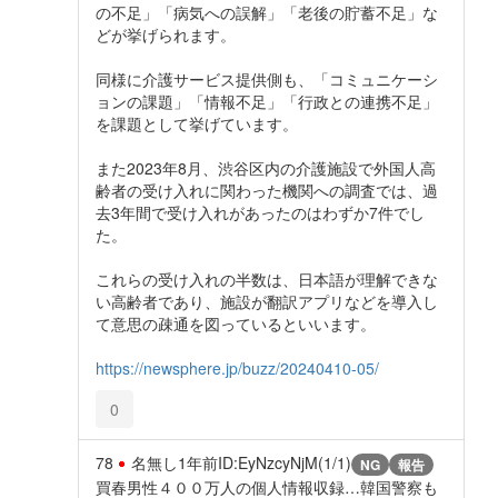
の不足」「病気への誤解」「老後の貯蓄不足」な
どが挙げられます。
同様に介護サービス提供側も、「コミュニケーシ
ョンの課題」「情報不足」「行政との連携不足」
を課題として挙げています。
また2023年8月、渋谷区内の介護施設で外国人高
齢者の受け入れに関わった機関への調査では、過
去3年間で受け入れがあったのはわずか7件でし
た。
これらの受け入れの半数は、日本語が理解できな
い高齢者であり、施設が翻訳アプリなどを導入し
て意思の疎通を図っているといいます。
https://newsphere.jp/buzz/20240410-05/
0
78
名無し
1年前
ID:EyNzcyNjM(1/1)
NG
報告
買春男性４００万人の個人情報収録…韓国警察も