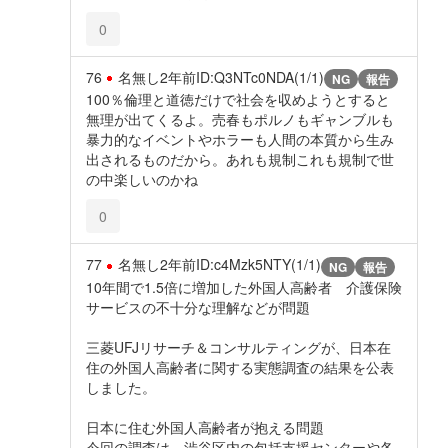
0
76
名無し
2年前
ID:Q3NTc0NDA(1/1)
NG
報告
100％倫理と道徳だけで社会を収めようとすると
無理が出てくるよ。売春もポルノもギャンブルも
暴力的なイベントやホラーも人間の本質から生み
出されるものだから。あれも規制これも規制で世
の中楽しいのかね
0
77
名無し
2年前
ID:c4Mzk5NTY(1/1)
NG
報告
10年間で1.5倍に増加した外国人高齢者 介護保険
サービスの不十分な理解などが問題
三菱UFJリサーチ＆コンサルティングが、日本在
住の外国人高齢者に関する実態調査の結果を公表
しました。
日本に住む外国人高齢者が抱える問題
今回の調査は、渋谷区内の包括支援センターや各