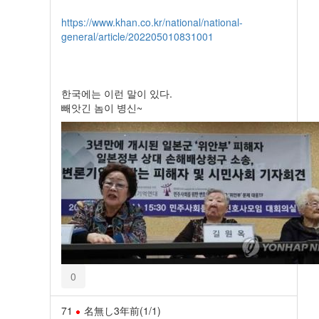
https://www.khan.co.kr/national/national-
general/article/202205010831001
한국에는 이런 말이 있다.
빼앗긴 놈이 병신~
0
71
名無し
3年前
(1/1)