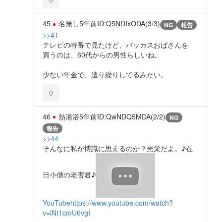
45
名無し
5年前
ID:Q5NDIxODA(3/3)
NG
報告
>>41
テレビの特番で見たけど、バッカスおばさんを
買うのは、60代からの男性らしいね。
少ない年金で、遣り繰りしてるみたい。
0
46
熱湯浴
5年前
ID:QwNDQ5MDA(2/2)
NG
報告
>>44
そんなに私が博識に思えるのか？光栄だよ。♪在
日小僧の老害君♪
YouTube
https://www.youtube.com/watch?
v=lNt1cmU6vgI