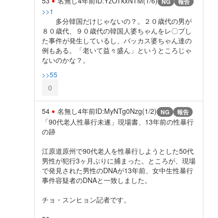
53
名無し
4年前
ID:YzOTkxNTM(1/6)
NG
報告
>>1
多分韓国だけじゃないの？。２０歳代の男が
８０歳代、９０歳代の韓国人婆ちゃんをレ〇プし
た事件が発生しているし、バッカス婆ちゃん達の
例もある。「老いて益々盛ん」というところじゃ
ないのかな？。
>>55
0
54
名無し
4年前
ID:MyNTg0Nzg(1/2)
NG
報告
「90代老人性暴行未遂」現場書、13年前の性暴行
の跡
江原道原州で90代老人を性暴行しようとした50代
男性が犯行3ヶ月ぶりに捕まった。ところが、現場
で発見された男性のDNAが13年前、女中生性暴行
事件容疑者のDNAと一致しました。
チョ・スンヒョン記者です。