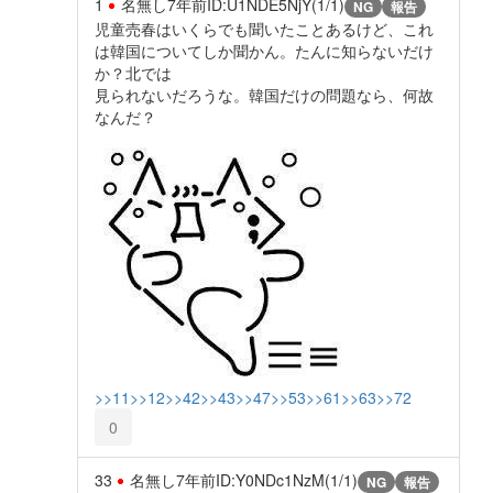
1
名無し
7年前
ID:U1NDE5NjY(1/1)
NG
報告
児童売春はいくらでも聞いたことあるけど、これ
は韓国についてしか聞かん。たんに知らないだけ
か？北では
見られないだろうな。韓国だけの問題なら、何故
なんだ？
>>11
>>12
>>42
>>43
>>47
>>53
>>61
>>63
>>72
0
33
名無し
7年前
ID:Y0NDc1NzM(1/1)
NG
報告