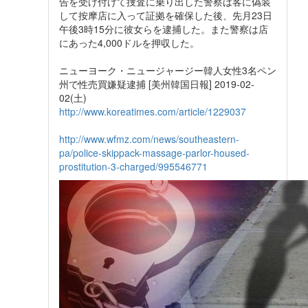
告を受け付けて捜査に乗り出した警察は客に偽装
して按摩店に入って証拠を確保した後、先月23日
午後3時15分に彼女らを逮捕した。また警察は店
にあった4,000ドルを押収した。
ニューヨーク・ニュージャージー韓人女性3名ペン
州で性売買嫌疑逮捕 [美州韓国日報] 2019-02-
02(土)
http://www.koreatimes.com/article/1229037
http://www.wfmz.com/news/southeastern-
pa/police-skippack-massage-parlor-housed-
prostitution-3-charged/995546771