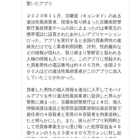
驚いたアプリ
２０２３年１１月、京畿道（キョンギド）のある
違法性風俗業者。現場を取り締まった京畿南部警
察庁風俗捜査チームの目に止まったのは事業主の
携帯電話に設置されたあやしいアプリケーション
だった。アプリを実行すると全国の買春男性の連
絡先だけでなく業者利用回数、評判、性的趣向な
どの情報が現れた。取り締まり警察官と疑われる
人物の情報も入っていた。このアプリに登録され
た買春男性の電話番号は約４００万件。全国２５
００人ほどの違法性風俗業者がこのアプリに加入
していたことがわかった。
買春した男性の個人情報を違法に入手してモバイ
ルアプリを作り違法性風俗業者に提供した男らが
警察に捕まった。京畿南部警察庁は１８日、個人
情報保護法違反と犯罪収益隠匿規制法違反容疑で
責任者のＡ容疑者と室長のＢ容疑者を拘束送検し
たと明らかにした。また、彼らがアプリ利用料と
して売買春事業主から受け取った犯罪収益金４６
億ウォンのうち２３億４０００万ウォンに対し起