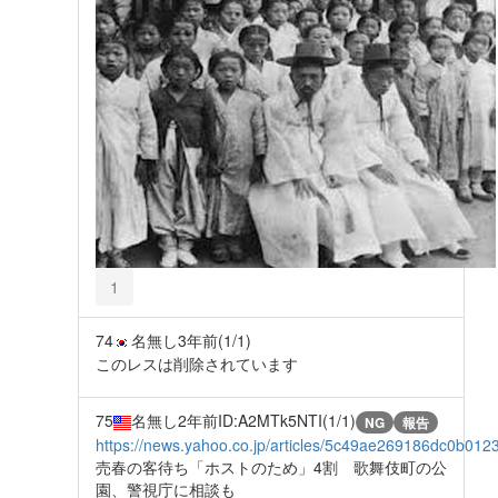
1
74
名無し
3年前
(1/1)
このレスは削除されています
75
名無し
2年前
ID:A2MTk5NTI(1/1)
NG
報告
https://news.yahoo.co.jp/articles/5c49ae269186dc0b0
売春の客待ち「ホストのため」4割 歌舞伎町の公
園、警視庁に相談も