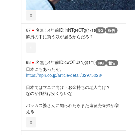
0
67
名無し
4年前
ID:I4NTg4OTg(1/1)
NG
報告
鮮男の中に買う奴が居るからだろ？
1
68
名無し
4年前
ID:cwOTUzNjg(1/1)
NG
報告
日本にもあったぞ。
https://npn.co.jp/article/detail/32975228/
日本ではマニア向け・お金持ちの老人向け？
なのか価格は安くないな
バッカス婆さんに知られたらまた遠征売春婦が増
える
0