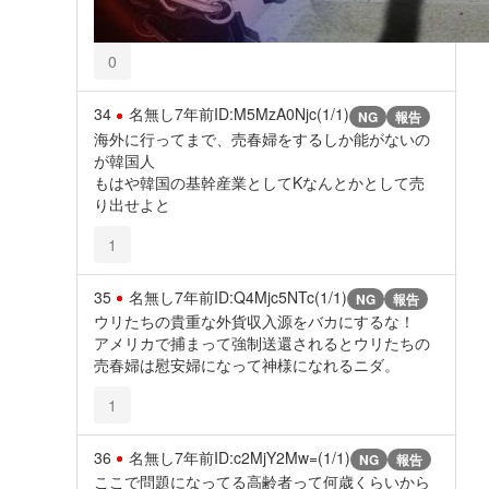
0
34
名無し
7年前
ID:M5MzA0Njc(1/1)
NG
報告
海外に行ってまで、売春婦をするしか能がないの
が韓国人
もはや韓国の基幹産業としてKなんとかとして売
り出せよと
1
35
名無し
7年前
ID:Q4Mjc5NTc(1/1)
NG
報告
ウリたちの貴重な外貨収入源をバカにするな！
アメリカで捕まって強制送還されるとウリたちの
売春婦は慰安婦になって神様になれるニダ。
1
36
名無し
7年前
ID:c2MjY2Mw=(1/1)
NG
報告
ここで問題になってる高齢者って何歳くらいから