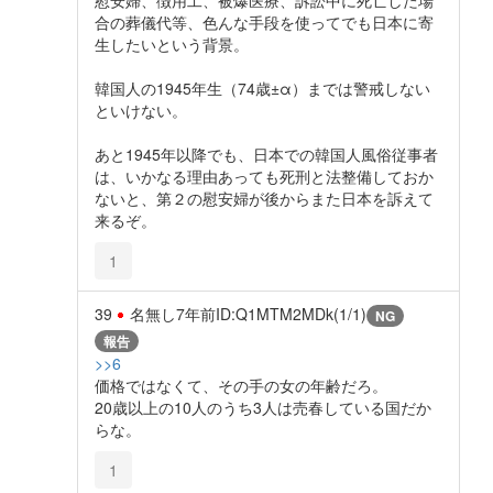
合の葬儀代等、色んな手段を使ってでも日本に寄
生したいという背景。
韓国人の1945年生（74歳±α）までは警戒しない
といけない。
あと1945年以降でも、日本での韓国人風俗従事者
は、いかなる理由あっても死刑と法整備しておか
ないと、第２の慰安婦が後からまた日本を訴えて
来るぞ。
1
39
名無し
7年前
ID:Q1MTM2MDk(1/1)
NG
報告
>>6
価格ではなくて、その手の女の年齢だろ。
20歳以上の10人のうち3人は売春している国だか
らな。
1