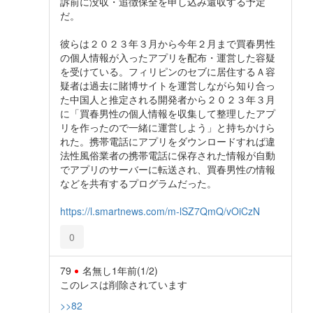
訴前に没収・追徴保全を申し込み還収する予定
だ。
彼らは２０２３年３月から今年２月まで買春男性
の個人情報が入ったアプリを配布・運営した容疑
を受けている。フィリピンのセブに居住するＡ容
疑者は過去に賭博サイトを運営しながら知り合っ
た中国人と推定される開発者から２０２３年３月
に「買春男性の個人情報を収集して整理したアプ
リを作ったので一緒に運営しよう」と持ちかけら
れた。携帯電話にアプリをダウンロードすれば違
法性風俗業者の携帯電話に保存された情報が自動
でアプリのサーバーに転送され、買春男性の情報
などを共有するプログラムだった。
https://l.smartnews.com/m-lSZ7QmQ/vOiCzN
0
79
名無し
1年前
(1/2)
このレスは削除されています
>>82