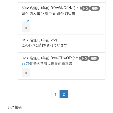
80
名無し
1年前
ID:YwMzQ2NzI(1/1)
NG
報告
과연 원자폭탄 맞고 패배한 전범국
>>81
0
81
名無し
1年前
(2/2)
このレスは削除されています
82
名無し
1年前
ID:c4OTIwOTg(1/1)
NG
報告
>>79
朝鮮の常識は世界の非常識
0
1
2
レス投稿