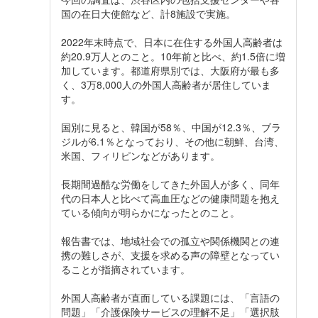
国の在日大使館など、計8施設で実施。
2022年末時点で、日本に在住する外国人高齢者は
約20.9万人とのこと。10年前と比べ、約1.5倍に増
加しています。都道府県別では、大阪府が最も多
く、3万8,000人の外国人高齢者が居住していま
す。
国別に見ると、韓国が58％、中国が12.3％、ブラ
ジルが6.1％となっており、その他に朝鮮、台湾、
米国、フィリピンなどがあります。
長期間過酷な労働をしてきた外国人が多く、同年
代の日本人と比べて高血圧などの健康問題を抱え
ている傾向が明らかになったとのこと。
報告書では、地域社会での孤立や関係機関との連
携の難しさが、支援を求める声の障壁となってい
ることが指摘されています。
外国人高齢者が直面している課題には、「言語の
問題」「介護保険サービスの理解不足」「選択肢