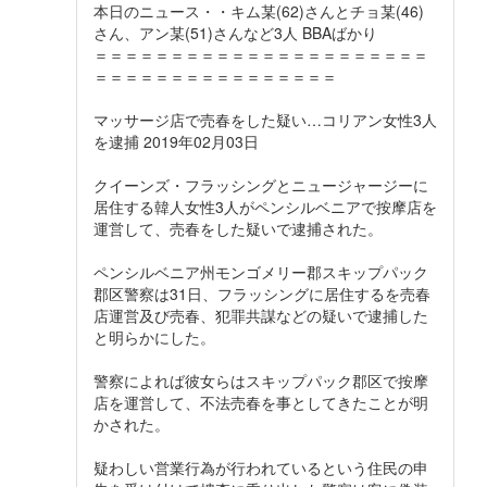
本日のニュース・・キム某(62)さんとチョ某(46)
さん、アン某(51)さんなど3人 BBAばかり
＝＝＝＝＝＝＝＝＝＝＝＝＝＝＝＝＝＝＝＝＝＝
＝＝＝＝＝＝＝＝＝＝＝＝＝＝＝＝
マッサージ店で売春をした疑い…コリアン女性3人
を逮捕 2019年02月03日
クイーンズ・フラッシングとニュージャージーに
居住する韓人女性3人がペンシルベニアで按摩店を
運営して、売春をした疑いで逮捕された。
ペンシルベニア州モンゴメリー郡スキップパック
郡区警察は31日、フラッシングに居住するを売春
店運営及び売春、犯罪共謀などの疑いで逮捕した
と明らかにした。
警察によれば彼女らはスキップパック郡区で按摩
店を運営して、不法売春を事としてきたことが明
かされた。
疑わしい営業行為が行われているという住民の申