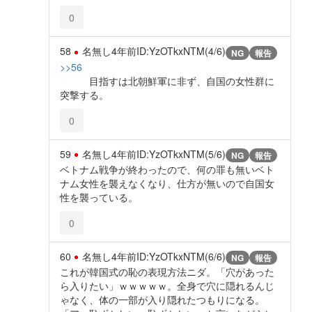
0
58
名無し
4年前
ID:YzOTkxNTM(4/6)
NG
報告
>>56
目指すは北朝鮮軍に非ず、自国の女性群に
突撃する。
0
59
名無し
4年前
ID:YzOTkxNTM(5/6)
NG
報告
ベトナム戦争が終わったので、何の罪も無いベト
ナム女性を襲えなくなり、仕方が無いので自国女
性を襲っている。
0
60
名無し
4年前
ID:YzOTkxNTM(6/6)
NG
報告
これが韓国式の恥の表現方法ニダ。「穴があった
ら入りたい」ｗｗｗｗｗ。全身で穴に隠れるんじ
ゃなく、体の一部が入り隠れたつもりになる。