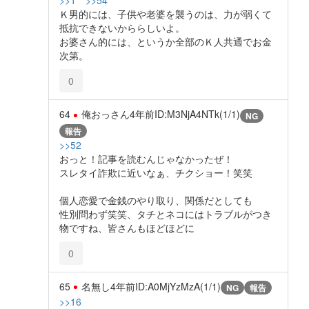
>>1
>>54
Ｋ男的には、子供や老婆を襲うのは、力が弱くて
抵抗できないかららしいよ。
お婆さん的には、というか全部のＫ人共通でお金
次第。
0
64
俺おっさん
4年前
ID:M3NjA4NTk(1/1)
NG
報告
>>52
おっと！記事を読むんじゃなかったぜ！
スレタイ詐欺に近いなぁ、チクショー！笑笑
個人恋愛で金銭のやり取り、関係だとしても
性別問わず笑笑、タチとネコにはトラブルがつき
物ですね、皆さんもほどほどに
0
65
名無し
4年前
ID:A0MjYzMzA(1/1)
NG
報告
>>16