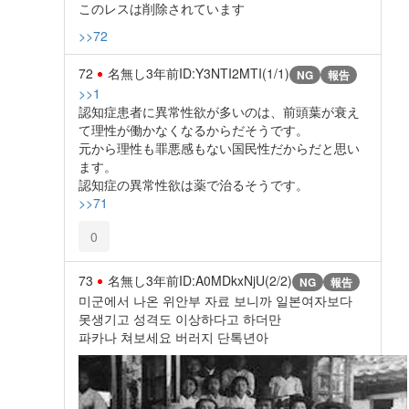
このレスは削除されています
>>72
72
名無し
3年前
ID:Y3NTI2MTI(1/1)
NG
報告
>>1
認知症患者に異常性欲が多いのは、前頭葉が衰え
て理性が働かなくなるからだそうです。
元から理性も罪悪感もない国民性だからだと思い
ます。
認知症の異常性欲は薬で治るそうです。
>>71
0
73
名無し
3年前
ID:A0MDkxNjU(2/2)
NG
報告
미군에서 나온 위안부 자료 보니까 일본여자보다
못생기고 성격도 이상하다고 하더만
파카나 쳐보세요 버러지 단톡년아