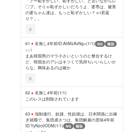
「アー恥ずかしい、恥ずかしい、と言いながらレ
〇プ。そりゃ恥ずかしいだろうよ、婆専は、被害
の婆ちゃん達は、もっと恥ずかしい？ｏr若返
り？」。
0
61
名無し
4年前
ID:A0MzAxNg=(1/1)
NG
報告
>>1
まあ韓国男のマラ小さいというのと整合するけ
ど、韓国女のアレはキツくて気持ちいいらしいか
らな。興味あるのは確か
0
62
名無し
4年前
(1/1)
このレスは削除されています
63
強制連行、奴隷、性奴隷は、日本関係に出稼
ぎ就職で、集団虐さつは、集団解雇の意味
4年前
ID:YyNzc0ODM(1/1)
NG
報告