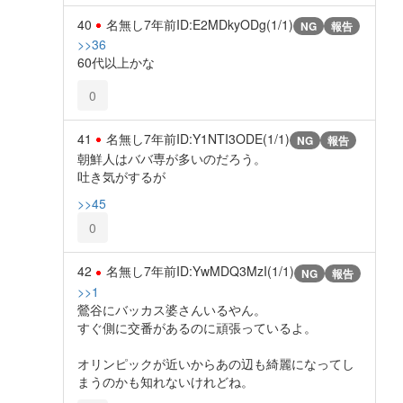
40
名無し
7年前
ID:E2MDkyODg(1/1)
NG
報告
>>36
60代以上かな
0
41
名無し
7年前
ID:Y1NTI3ODE(1/1)
NG
報告
朝鮮人はババ専が多いのだろう。
吐き気がするが
>>45
0
42
名無し
7年前
ID:YwMDQ3MzI(1/1)
NG
報告
>>1
鶯谷にバッカス婆さんいるやん。
すぐ側に交番があるのに頑張っているよ。
オリンピックが近いからあの辺も綺麗になってし
まうのかも知れないけれどね。