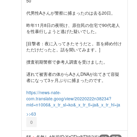
50
代男性Aさんが警察に捕まったのは去る20日。
昨年11月8日の夜明け、原住民の住宅で90代老人
を性暴行しようと逃げた疑いでした。
[目撃者：夜に入ってきたそうだと。首を締め付け
ただけだったと。話を聞いてみます。]
捜査初期警察で参考人調査を受けました。
遅れて被害者の体からAさんDNAが出てきて容疑
者になって3ヶ月ぶりに捕まったのです。
https://news-nate-
com.translate.goog/view/20220222n38234?
mid=n1006&_x_tr_sl=ko&_x_tr_tl=ja&_x_tr_hl=ja
>>63
0
55
名無し
4年前
ID:YzOTkxNTM(2/6)