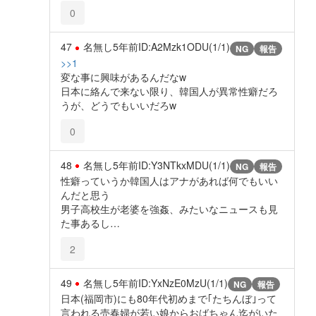
0
47
名無し
5年前
ID:A2Mzk1ODU(1/1)
NG
報告
>>1
変な事に興味があるんだなw
日本に絡んで来ない限り、韓国人が異常性癖だろ
うが、どうでもいいだろw
0
48
名無し
5年前
ID:Y3NTkxMDU(1/1)
NG
報告
性癖っていうか韓国人はアナがあれば何でもいい
んだと思う
男子高校生が老婆を強姦、みたいなニュースも見
た事あるし…
2
49
名無し
5年前
ID:YxNzE0MzU(1/1)
NG
報告
日本(福岡市)にも80年代初めまで｢たちんぼ｣って
言われる売春婦が若い娘からおばちゃん迄がいた