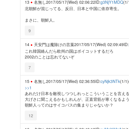
13
名無し
2017/05/17(Wed) 02:06:22
ID:
g3NjY1MDQ
(1/
北朝鮮が混じってる、反日、日本と中国に依存寄生。
まさに、朝鮮人。
9
14
天安門は魔除けの言葉
2017/05/17(Wed) 02:09:49
ID:
これ韓国絡んだら欧州の国はボイコットするだろ
2002のことは忘れてないぞ
7
15
名無し
2017/05/17(Wed) 02:36:55
ID:
cyNjk3NTk
(1/1)
>>1
あれだけ日本を敵視しつつしれっとこういうことを言え
大げさに聞こえるかもしれんが、正直背筋が寒くなるよ
朝鮮人ってのはサイコパスの集まりじゃないか？
12