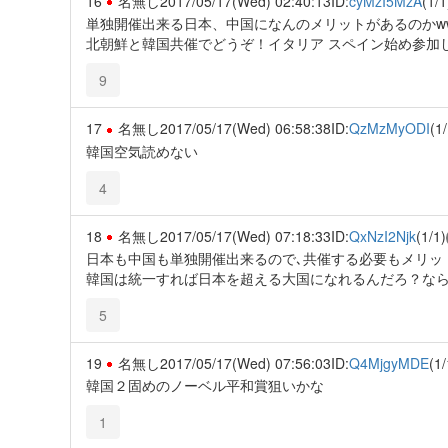
16
名無し
2017/05/17(Wed) 02:40:13
ID:
cyMzI5MzA
(1/1
単独開催出来る日本、中国になんのメリットがあるのかw
北朝鮮と韓国共催でどうぞ！イタリア スペイン始め参加し
9
17
名無し
2017/05/17(Wed) 06:58:38
ID:
QzMzMyODI
(1/
韓国空気読めない
4
18
名無し
2017/05/17(Wed) 07:18:33
ID:
QxNzI2Njk
(1/1)
日本も中国も単独開催出来るので､共催する必要もメリッ
韓国は統一すれば日本を超える大国になれるんだろ？なら
5
19
名無し
2017/05/17(Wed) 07:56:03
ID:
Q4MjgyMDE
(1/
韓国２固めのノーベル平和賞狙いかな
1