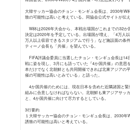
大韓サッカー協会のチョン・モンギュ会長は、2030年
致の可能性は高いと考えている。同協会公式サイトが伝
W杯は2026年大会から、本戦出場国がこれまでの32か
決定は2020年を予定している。出場国が増え、「4万人
万人以上収容できるスタジアムで行う」など施設面の条件が
ティーノ会長も「共催」を望んでいる。
FIFA評議会委員に当選したチョン・モンギュ会長は14日
戦に姿を現し、3月にも語っていた『4か国共催』の意思を
本だけでなく北朝鮮とも共同開催できれば北東アジアの
催の可能性は高いとみている」と語った。
4か国共催のためには、現在日本を含めた近隣諸国と緊
組みに合意しなければならない。北朝鮮も東アジアサッカ
と、4か国共催に向けて尽力するとしている。
3行要約
１大韓サッカー協会のチョン・モンギュ会長は、2030
誘致の可能性は高いと考えている。