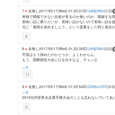
7
名無し
2017/05/17(Wed) 01:20:01
ID:
U4NjI3MzI
(1/2)
単独で開催できない自覚が有るのか無いのか、開催する
美味い話に乗りたいが、美味い話がないので美味い話を
元に「倭国を攻めましょう」という提案をした時と進歩
8
8
名無し
2017/05/17(Wed) 01:22:35
ID:
U4NjI3MzI
(2/2)
平昌はもう諦めたのかどうか。よくわからん。
もう、国際競技大会に口を出すなよ、チョン公
>>9
11
9
名無し
2017/05/17(Wed) 01:25:54
ID:
Q5MjczODY
(2/3)
>>8
2019光州世界水泳選手権大会のことも忘れないでいてあ
3