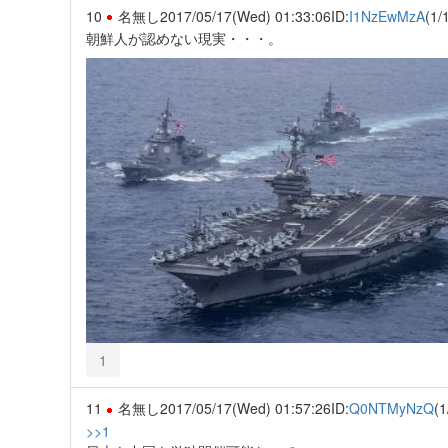
10
名無し
2017/05/17(Wed) 01:33:06
ID:
I1NzEwMzA
(1/
朝鮮人が認めない現実・・・。
1
11
名無し
2017/05/17(Wed) 01:57:26
ID:
Q0NTMyNzQ
(1
>>1