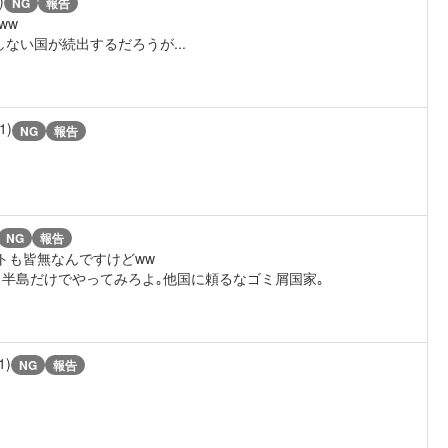
)
NG
報告
ww
ない国が続出するだろうが...
1)
NG
報告
NG
報告
トも皆無なんですけどww
半島だけでやってみろよ｡他国に頼るなゴミ屑国家｡
1)
NG
報告