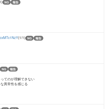
1)
NG
報告
cxMTc1NzY
(1/1)
NG
報告
NG
報告
るってのが理解できない
うな異常性を感じる