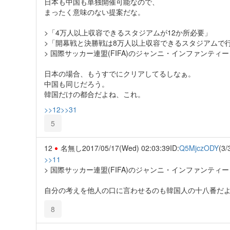
日本も中国も単独開催可能なので、
まったく意味のない提案だな。
>「4万人以上収容できるスタジアムが12か所必要」
>「開幕戦と決勝戦は8万人以上収容できるスタジアムで
> 国際サッカー連盟(FIFA)のジャンニ・インファンテ
日本の場合、もうすでにクリアしてるしなぁ。
中国も同じだろう。
韓国だけの都合だよね、これ。
>>12
>>31
5
12
名無し
2017/05/17(Wed) 02:03:39
ID:
Q5MjczODY
(3/
>>11
> 国際サッカー連盟(FIFA)のジャンニ・インファンテ
自分の考えを他人の口に言わせるのも韓国人の十八番だ
8