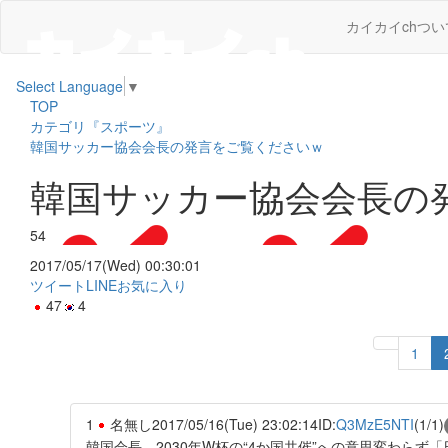
カイカイchつい
Select Language
▼
TOP
カテゴリ『スポーツ』
韓国サッカー協会会長の発言をご覧くださいｗ
韓国サッカー協会会長の
54
2017/05/17(Wed) 00:30:01
ツイート
LINE
お気に入り
47
4
1
1
名無し
2017/05/16(Tue) 23:02:14
ID:
Q3MzE5NTI
(1/1)
韓国会長、2030年W杯の“4か国共催”への意思変わら