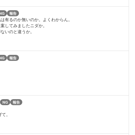
NG
報告
気は有るのか無いのか。よくわからん。
提案してみましたニダか。
がないのと違うか。
NG
報告
NG
報告
げて。