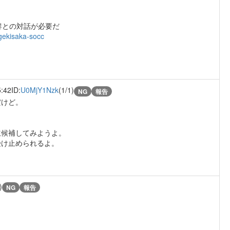
鮮との対話が必要だ
gekisaka-socc
5:42
ID:
U0MjY1Nzk
(1/1)
NG
報告
だけど。
立候補してみようよ。
受け止められるよ。
)
NG
報告