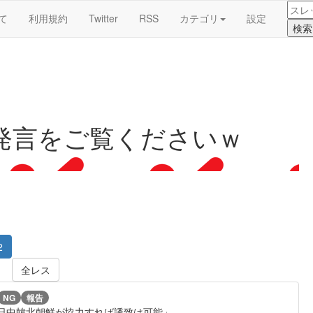
て
利用規約
Twitter
RSS
カテゴリ
設定
発言をご覧くださいｗ
2
全レス
NG
報告
ず「日中韓北朝鮮が協力すれば誘致は可能」