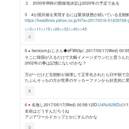
２ 2030年W杯の開催地決定は2020年の予定である
3 4か国共催を実現するには緊張状態が続いている北朝
https://headlines.yahoo.co.jp/hl?a=20170516-01639768-
>>3
>>11
>>15
>>26
>>32
>>40
>>45
0
5
famicomおじさん◆dFWti3p/..
2017/05/17(Wed) 00:5
そこに韓国が入るだけで大幅イメージダウンだと思うん
2002年の事は記憶にないのかな？
万が一だけど北朝鮮が崩壊して正常化されたら日中朝で
たぶんそっちの方が世界のサッカーファンから好意的に
8
6
名無し
2017/05/17(Wed) 00:58:12
ID:
U4NzA2MDc
(1/1
名前はどうすんだろうね
アジアワールドカップとかにすんのかな
0