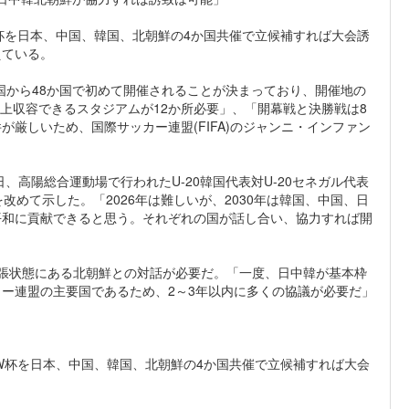
W杯を日本、中国、韓国、北朝鮮の4か国共催で立候補すれば大会誘
えている。
国から48か国で初めて開催されることが決まっており、開催地の
以上収容できるスタジアムが12か所必要」、「開幕戦と決勝戦は8
厳しいため、国際サッカー連盟(FIFA)のジャンニ・インファン
、高陽総合運動場で行われたU-20韓国代表対U-20セネガル代表
改めて示した。「2026年は難しいが、2030年は韓国、中国、日
平和に貢献できると思う。それぞれの国が話し合い、協力すれば開
張状態にある北朝鮮との対話が必要だ。「一度、日中韓が基本枠
ー連盟の主要国であるため、2～3年以内に多くの協議が必要だ」
年W杯を日本、中国、韓国、北朝鮮の4か国共催で立候補すれば大会