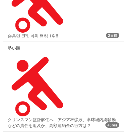
손흥민 EPL 파워 랭킹 1위!!
2日前
勢い順
クリンスマン監督解任へ アジア杯惨敗、卓球場内紛騒動
などの責任を追及か。高額違約金の行方は？
45res