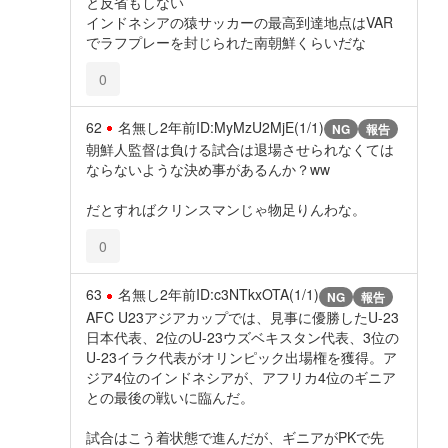
と反省もしない
インドネシアの猿サッカーの最高到達地点はVAR
でラフプレーを封じられた南朝鮮くらいだな
0
62
名無し
2年前
ID:MyMzU2MjE(1/1)
NG
報告
朝鮮人監督は負ける試合は退場させられなくては
ならないような決め事があるんか？ww
だとすればクリンスマンじゃ物足りんわな。
0
63
名無し
2年前
ID:c3NTkxOTA(1/1)
NG
報告
AFC U23アジアカップでは、見事に優勝したU-23
日本代表、2位のU-23ウズベキスタン代表、3位の
U-23イラク代表がオリンピック出場権を獲得。ア
ジア4位のインドネシアが、アフリカ4位のギニア
との最後の戦いに臨んだ。
試合はこう着状態で進んだが、ギニアがPKで先