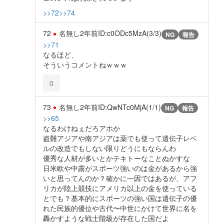
>>72
>>74
72
名無し
2年前
ID:c0ODc5MzA(3/3)
NG
報告
>>71
なるほど、
そういうコメントねｗｗｗ
0
73
名無し
2年前
ID:QwNTc0MjA(1/1)
NG
報告
>>65
なるわけねぇだろアホか
盗難アジアや南アジアは薬でも使って遺伝子レベ
ルの改造でもしない限りどうにもならんわ
優秀な人材が多いとかテキトーなことぬかすな
日米欧や中露がスポーツ強いのは金があるから強
いと思ってんのか？確かに一因ではあるが、アフ
リカが陸上競技にアメリカ以上の金を使っている
とでも？基本的にスポーツの強い国は遺伝子の優
れた民族的優位や古代〜中世にかけて世界に名を
轟かすような戦士階級が存在した国だよ