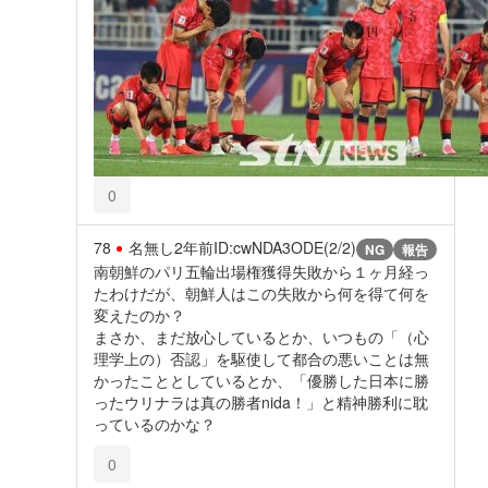
0
78
名無し
2年前
ID:cwNDA3ODE(2/2)
NG
報告
南朝鮮のパリ五輪出場権獲得失敗から１ヶ月経っ
たわけだが、朝鮮人はこの失敗から何を得て何を
変えたのか？
まさか、まだ放心しているとか、いつもの「（心
理学上の）否認」を駆使して都合の悪いことは無
かったこととしているとか、「優勝した日本に勝
ったウリナラは真の勝者nida！」と精神勝利に耽
っているのかな？
0