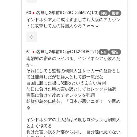
60
名無し
2年前
ID:c0ODc5MzA(1/3)
NG
報告
インドネシア人に成りすましてＣ大阪のアカウン
トに攻撃してんの韓国人やろ？ｗｗｗ
0
61
名無し
2年前
ID:gyOTk2ODA(1/1)
NG
報告
南朝鮮の宿命のライバル、インドネシアが敗れた
か…
それにしても監督の朝鮮人はサッカーの監督とし
ては能無しだが朝鮮人として超一流だな
自国に勝った後に3連敗という面白い展開
前日に負けた時の言い訳としてセレッソを強調
実際に負けて改めてセレッソを強調
朝鮮犯島の伝統芸、「日本が悪いニダ！」で閉め
る
インドネシアの土人猿は民度もロジックも朝鮮人
とよく似てる
負けた言い訳を外部から探し、自分達は悪くない