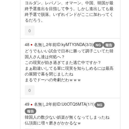
ヨルダン、レバノン、オマーン、中国、韓国が最
終予選進出を目指して争う。しかし進出しても最
終予選で脱落。いずれインドがここに加わってく
るだろう。
0
48
名無し
2年前
ID:kyMTY3NDA(3/3)
NG
報告
どうでもいい試合で日本に勝って調子こいてた韓
国人さん達は何処へ？
この現実が効き過ぎてまた逃亡中ですか？
まぁ勘違いしてる輩に現実を知らしめるには最高
の展開で幕を閉じましたね
まるでドーハの奇劇だわｗｗｗ
0
49
名無し
2年前
ID:U0OTQ5MTA(1/1)
NG
報告
韓国人の数少ない娯楽が無くなってしまったね
仏頂面に増々磨きがかかるなｗ