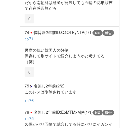
だから南朝鮮は経済が発展しても五輪の花形競技
で存在感皆無だろ
0
74
憐韓派
2年前
ID:Q4OTEyNTA(1/1)
NG
報告
>>71
↑
民度の低い韓国人の好例
保存して別サイトで紹介しようかと考えてる
（笑）
0
75
名無し
2年前
(2/2)
このレスは削除されています
>>76
76
名無し
2年前
ID:E5MTMxMjA(1/1)
NG
報告
>>75
久保がパリ五輪で試合してる時にパリにイガンイ