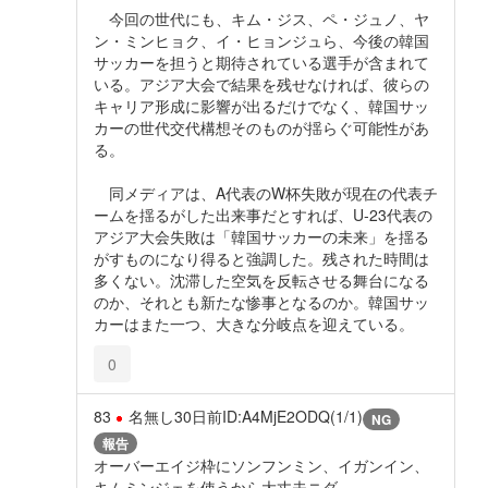
今回の世代にも、キム・ジス、ペ・ジュノ、ヤ
ン・ミンヒョク、イ・ヒョンジュら、今後の韓国
サッカーを担うと期待されている選手が含まれて
いる。アジア大会で結果を残せなければ、彼らの
キャリア形成に影響が出るだけでなく、韓国サッ
カーの世代交代構想そのものが揺らぐ可能性があ
る。
同メディアは、A代表のW杯失敗が現在の代表チ
ームを揺るがした出来事だとすれば、U-23代表の
アジア大会失敗は「韓国サッカーの未来」を揺る
がすものになり得ると強調した。残された時間は
多くない。沈滞した空気を反転させる舞台になる
のか、それとも新たな惨事となるのか。韓国サッ
カーはまた一つ、大きな分岐点を迎えている。
0
83
名無し
30日前
ID:A4MjE2ODQ(1/1)
NG
報告
オーバーエイジ枠にソンフンミン、イガンイン、
キムミンジェを使うから大丈夫ニダ。