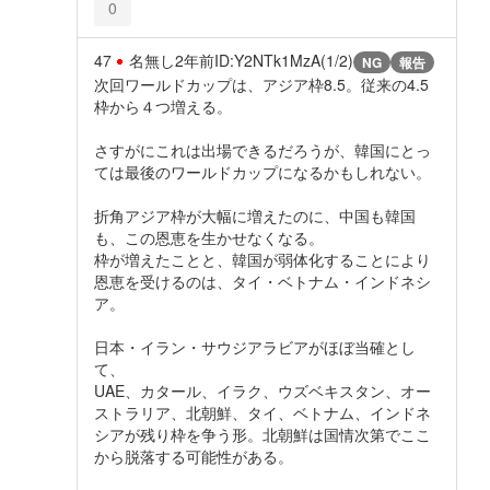
0
47
名無し
2年前
ID:Y2NTk1MzA(1/2)
NG
報告
次回ワールドカップは、アジア枠8.5。従来の4.5
枠から４つ増える。
さすがにこれは出場できるだろうが、韓国にとっ
ては最後のワールドカップになるかもしれない。
折角アジア枠が大幅に増えたのに、中国も韓国
も、この恩恵を生かせなくなる。
枠が増えたことと、韓国が弱体化することにより
恩恵を受けるのは、タイ・ベトナム・インドネシ
ア。
日本・イラン・サウジアラビアがほぼ当確とし
て、
UAE、カタール、イラク、ウズベキスタン、オー
ストラリア、北朝鮮、タイ、ベトナム、インドネ
シアが残り枠を争う形。北朝鮮は国情次第でここ
から脱落する可能性がある。