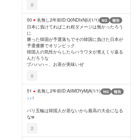
0
50
名無し
2年前
ID:Q0NDIxNjU(1/1)
NG
報告
日本に負けてればこれ程ダメージは無かったろう
に
勝った韓国が予選落ちでその韓国に負けた日本が
予選優勝でオリンピック
韓国人の気性からしたらハラワタが煮えくり返る
んだろうな
プハハハ～、お茶が美味いぜ
0
51
名無し
2年前
ID:A0MDYyMjA(1/1)
NG
報告
>>1
パリ五輪は韓国人が居ないから最高の大会になる
なw
2