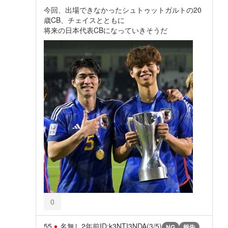
今回、出場できなかったシュトゥットガルトの20
歳CB、チェイスとともに
将来の日本代表CBになっていきそうだ
0
55
名無し
2年前
ID:k3NTI3NDA(3/5)
NG
報告