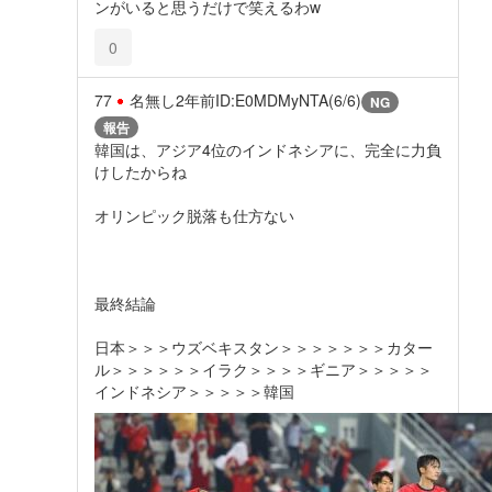
ンがいると思うだけで笑えるわw
0
77
名無し
2年前
ID:E0MDMyNTA(6/6)
NG
報告
韓国は、アジア4位のインドネシアに、完全に力負
けしたからね
オリンピック脱落も仕方ない
最終結論
日本＞＞＞ウズベキスタン＞＞＞＞＞＞＞カター
ル＞＞＞＞＞＞イラク＞＞＞＞ギニア＞＞＞＞＞
インドネシア＞＞＞＞＞韓国