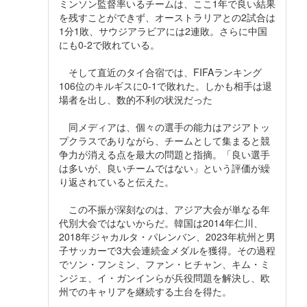
ミンソン監督率いるチームは、ここ1年で良い結果
を残すことができず、オーストラリアとの2試合は
1分1敗、サウジアラビアには2連敗。さらに中国
にも0-2で敗れている。
そして直近のタイ合宿では、FIFAランキング
106位のキルギスに0-1で敗れた。しかも相手は退
場者を出し、数的不利の状況だった
同メディアは、個々の選手の能力はアジアトッ
プクラスでありながら、チームとして集まると競
争力が消える点を最大の問題と指摘。「良い選手
は多いが、良いチームではない」という評価が繰
り返されていると伝えた。
この不振が深刻なのは、アジア大会が単なる年
代別大会ではないからだ。韓国は2014年仁川、
2018年ジャカルタ・パレンバン、2023年杭州と男
子サッカーで3大会連続金メダルを獲得。その過程
でソン・フンミン、ファン・ヒチャン、キム・ミ
ンジェ、イ・ガンインらが兵役問題を解決し、欧
州でのキャリアを継続する土台を得た。