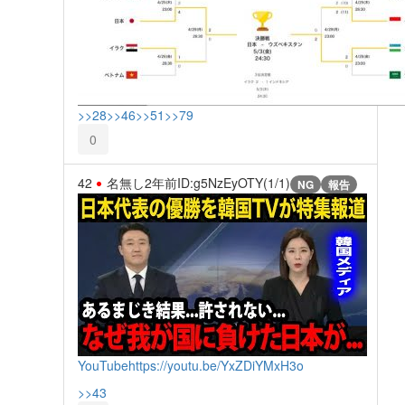
>>28
>>46
>>51
>>79
0
42
名無し
2年前
ID:g5NzEyOTY(1/1)
NG
報告
YouTube
https://youtu.be/YxZDiYMxH3o
>>43