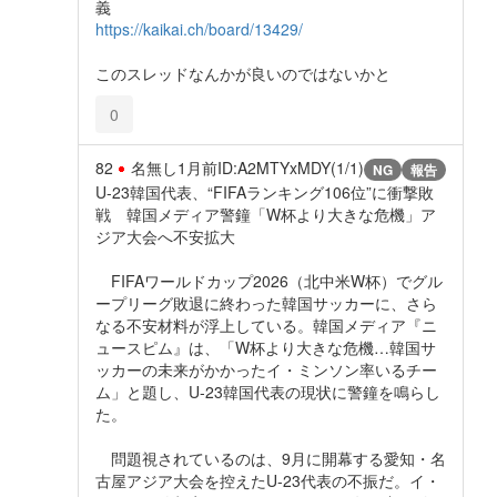
義
https://kaikai.ch/board/13429/
このスレッドなんかが良いのではないかと
0
82
名無し
1月前
ID:A2MTYxMDY(1/1)
NG
報告
U-23韓国代表、“FIFAランキング106位”に衝撃敗
戦 韓国メディア警鐘「W杯より大きな危機」ア
ジア大会へ不安拡大
FIFAワールドカップ2026（北中米W杯）でグル
ープリーグ敗退に終わった韓国サッカーに、さら
なる不安材料が浮上している。韓国メディア『ニ
ュースピム』は、「W杯より大きな危機…韓国サ
ッカーの未来がかかったイ・ミンソン率いるチー
ム」と題し、U-23韓国代表の現状に警鐘を鳴らし
た。
問題視されているのは、9月に開幕する愛知・名
古屋アジア大会を控えたU-23代表の不振だ。イ・