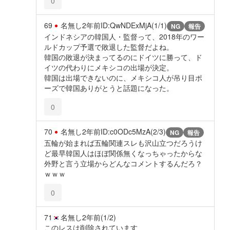
0
69
名無し
2年前
ID:QwNDExMjA(1/1)
NG
報告
インドネシアの韓国人・監督って、2018年のワー
ルドカップ予選で敗退した監督だよね。
韓国の敗退が決まってるのにドイツに勝って、ド
イツの代わりにメキシコの出場が決定。
韓国は出場できないのに、メキシコ人が吊り目ポ
ーズで韓国ありがとうと話題になった。
0
70
名無し
2年前
ID:c0ODc5MzA(2/3)
NG
報告
五輪が始まれば五輪関連スレも沢山立つだろうけ
ど最早韓国人はほぼ関係無くなっちゃったからな
外野と言う立場からどんなコメントするんだろ？
ｗｗｗ
0
71
名無し
2年前
(1/2)
このレスは削除されています