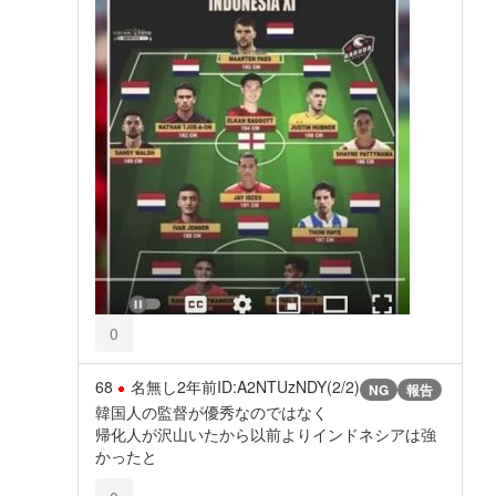
0
68
名無し
2年前
ID:A2NTUzNDY(2/2)
NG
報告
韓国人の監督が優秀なのではなく
帰化人が沢山いたから以前よりインドネシアは強
かったと