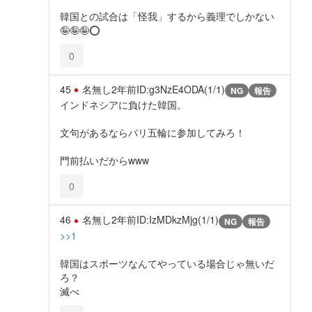
韓国との試合は「怪我」するから義理でしかない
🤪🤪🤪⭕️
0
45
名無し
2年前
ID:g3NzE4ODA(1/1)
NG
報告
インドネシアに負けた韓国。
文句があるならパリ五輪に参加してみろ！
門前払いだからwww
0
46
名無し
2年前
ID:IzMDkzMjg(1/1)
NG
報告
>>1
韓国はスポーツなんてやっている場合じゃ無いだ
ろ？
滅べ