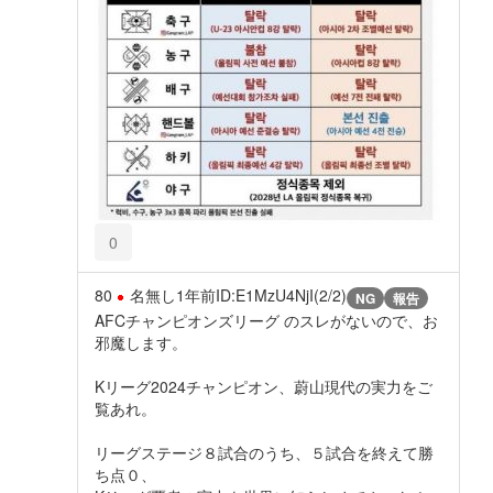
0
80
名無し
1年前
ID:E1MzU4NjI(2/2)
NG
報告
AFCチャンピオンズリーグ のスレがないので、お
邪魔します。
Kリーグ2024チャンピオン、蔚山現代の実力をご
覧あれ。
リーグステージ８試合のうち、５試合を終えて勝
ち点０、