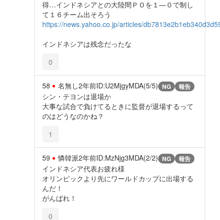
得…インドネシアとの大陸間ＰＯを１―０で制し
て１６チーム出そろう
https://news.yahoo.co.jp/articles/db7813e2b1eb340d3
インドネシアは残念だったな
0
58
名無し
2年前
ID:U2MjgyMDA(5/5)
NG
報告
シン・テヨンは退場か
大事な試合で負けてるときに監督が退場するって
のはどうなのかね？
1
59
憐韓派
2年前
ID:MzNjg3MDA(2/2)
NG
報告
インドネシア代表お疲れ様
オリンピックより先にワールドカップに出場する
んだ！
がんばれ！
0