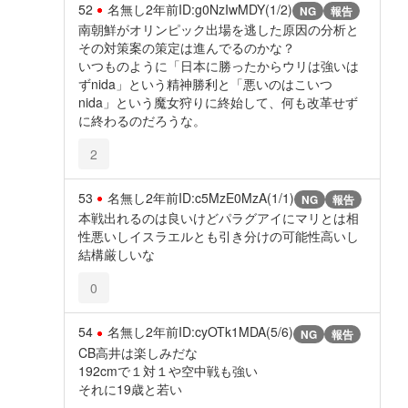
52
名無し
2年前
ID:g0NzIwMDY(1/2)
NG
報告
南朝鮮がオリンピック出場を逃した原因の分析と
その対策案の策定は進んでるのかな？
いつものように「日本に勝ったからウリは強いは
ずnida」という精神勝利と「悪いのはこいつ
nida」という魔女狩りに終始して、何も改革せず
に終わるのだろうな。
2
53
名無し
2年前
ID:c5MzE0MzA(1/1)
NG
報告
本戦出れるのは良いけどパラグアイにマリとは相
性悪いしイスラエルとも引き分けの可能性高いし
結構厳しいな
0
54
名無し
2年前
ID:cyOTk1MDA(5/6)
NG
報告
CB高井は楽しみだな
192cmで１対１や空中戦も強い
それに19歳と若い