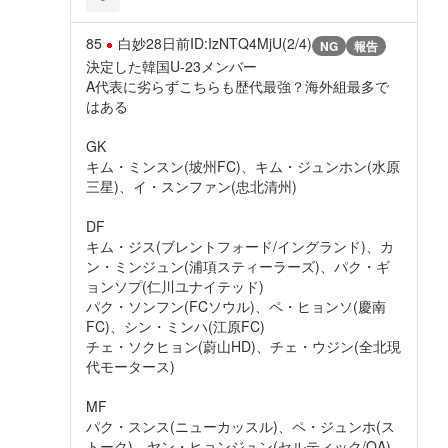
85
白妙
28日前
ID:IzNTQ4MjU(2/4)
NG
報告
決定した韓国U-23メンバー
A代表に劣らずこちらも歴代最強？海外組最多で
はある
GK
キム・ミンスン(坡州FC)、キム・ジュンホン(水原
三星)、イ・スンファン(忠北清州)
DF
キム・ジス(ブレントフォード/イングランド)、カ
ン・ミンジュン(浦項スティーラーズ)、パク・ギ
ョンソプ(仁川ユナイテッド)
パク・ソンフン(FCソウル)、ペ・ヒョンソ(慶南
FC)、シン・ミンハ(江原FC)
チェ・ソクヒョン(蔚山HD)、チェ・ウジン(全北現
代モータース)
MF
パク・スンス(ニューカッスル)、ペ・ジュンホ(ス
トーク)、ヤン・ヒョンジュン(セルティック/OA)