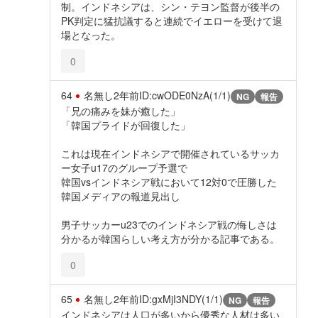
制。インドネシアは、シン・テヨン監督が後半の
PK判定に猛抗議すると連続でイエローを受けて退
場となった。
0
64
名無し
2年前
ID:cwODE0NzA(1/1)
NG
報告
「兄の痛みを妹が癒した」
「韓国プライドが回復した」
これは現在インドネシアで開催されているサッカ
ー女子u17のグループ予選で
韓国vsインドネシア戦において12対0で圧勝した
韓国メディアの報道見出し
男子サッカーu23でのインドネシア戦の悔しさは
分かるが韓国らしい考え方が分かる記事である。
0
65
名無し
2年前
ID:gxMjI3NDY(1/1)
NG
報告
インドネシアは人口が多いから優秀な人材は多い