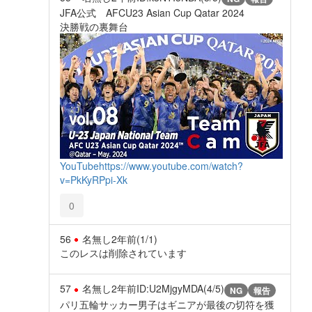
JFA公式 AFCU23 Asian Cup Qatar 2024
決勝戦の裏舞台
YouTube
https://www.youtube.com/watch?
v=PkKyRPpi-Xk
0
56
名無し
2年前
(1/1)
このレスは削除されています
57
名無し
2年前
ID:U2MjgyMDA(4/5)
NG
報告
パリ五輪サッカー男子はギニアが最後の切符を獲