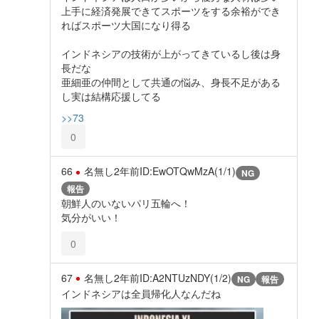
上手に経済発展できてスポーツをする余裕ができ
ればスポーツ大国になり得る
インドネシアの技術が上がってきているし後は身
長だな
亜細亜の仲間として共通の悩み、身長不足がある
し実は結構応援してる
>>73
0
66
名無し
2年前
ID:EwOTQwMzA(1/1)
NG
報告
朝鮮人のいないパリ五輪へ！
気分がいい！
0
67
名無し
2年前
ID:A2NTUzNDY(1/2)
NG
報告
インドネシアは全員帰化人なんだね