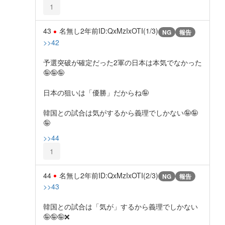
1
43
名無し
2年前
ID:QxMzIxOTI(1/3)
NG
報告
>>42
予選突破が確定だった2軍の日本は本気でなかった
🤪🤪🤪
日本の狙いは「優勝」だからね🤪
韓国との試合は気がするから義理でしかない🤪🤪
🤪
>>44
1
44
名無し
2年前
ID:QxMzIxOTI(2/3)
NG
報告
>>43
韓国との試合は「気が」するから義理でしかない
🤪🤪🤪❌