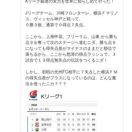
Kリーグ覇者の実力を世界に知らしめてやった！
Jリーグチーム、川崎フロンターレ、横浜Ｆマリノ
ス、ヴィッセル神戸と戦って、
０勝３敗、通算で０得点７失点。
ここから、上海申花、ブリーラム、山東 から勝ち
点９を奪って次のステージへ進むニダ。勝ち点９
になっても得失点差がマイナスのままだと順位で
落ちるから、ここから怒涛の得点ラッシュで、３
試合で１３得点無失点の伝説をつくるニダ！
しかし、初戦の光州FC相手に７失点した横浜ＦＭ
の得失点差がプラスになっているのは、どんな魔
法を使ったニカ？？？