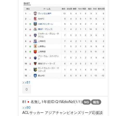
>>81
0
81
名無し
1年前
ID:Q1MzkxNzI(1/1)
NG
報告
>>80
ACLサッカー アジアチャンピオンズリーグ応援談