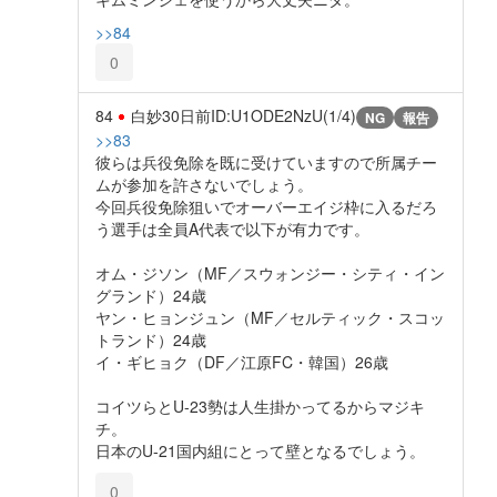
>>84
0
84
白妙
30日前
ID:U1ODE2NzU(1/4)
NG
報告
>>83
彼らは兵役免除を既に受けていますので所属チー
ムが参加を許さないでしょう。
今回兵役免除狙いでオーバーエイジ枠に入るだろ
う選手は全員A代表で以下が有力です。
オム・ジソン（MF／スウォンジー・シティ・イン
グランド）24歳
ヤン・ヒョンジュン（MF／セルティック・スコッ
トランド）24歳
イ・ギヒョク（DF／江原FC・韓国）26歳
コイツらとU-23勢は人生掛かってるからマジキ
チ。
日本のU-21国内組にとって壁となるでしょう。
0