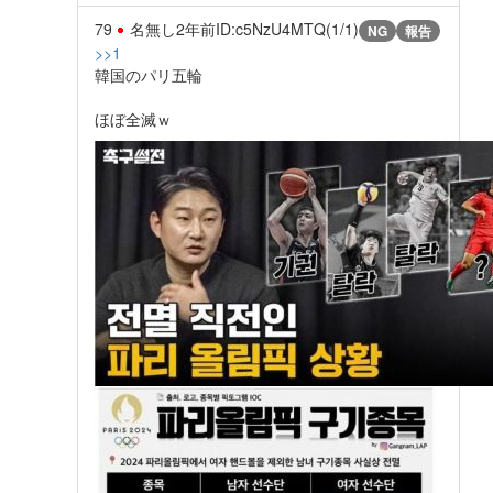
79
名無し
2年前
ID:c5NzU4MTQ(1/1)
NG
報告
>>1
韓国のパリ五輪
ほぼ全滅ｗ