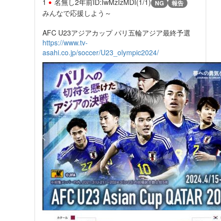
1
名無し
2年前
ID:IwMzIzMDI(1/1)
NG
報告
みんなで応援しよう～
AFC U23アジアカップ パリ五輪アジア最終予選
https://www.tv-
asahi.co.jp/soccer/U23_olympic2024/