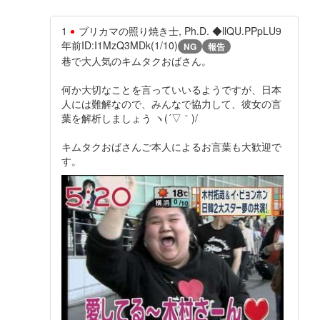
1
ブリカマの照り焼き士, Ph.D. ◆llQU.PPpLU
9
年前
ID:I1MzQ3MDk(1/10)
NG
報告
巷で大人気のキムタクおばさん。
何か大切なことを言っていいるようですが、日本
人には難解なので、みんなで協力して、彼女の言
葉を解析しましょう ヽ(´▽｀)/
キムタクおばさんご本人によるお言葉も大歓迎で
す。