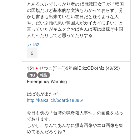
とあるスレでしっかり者の15歳韓国女子が「韓国
の国旗だけど基本的な文法もわかっておらず、分
かち書きも出来ていない在日だと疑うような人
や、だいぶ頭の悪い韓国人がカイカイに多い」と
言っていたがキムタクおばさんは実は出稼ぎ中国
人だったりしてと思ってたりする
>>152
2
151
せつこ(*ﾟーﾟ)
9年前
ID:kzODk4MzI(49/55)
NG
報告
Emergency Warning！
ばばあが出たぞー
http://kaikai.ch/board/18885/
今日も例の「台湾の猟奇殺人事件」の画像を貼っ
ております。
しかし、なんであんなに猟奇画像やエロ画像を集
めてるんだろうね？