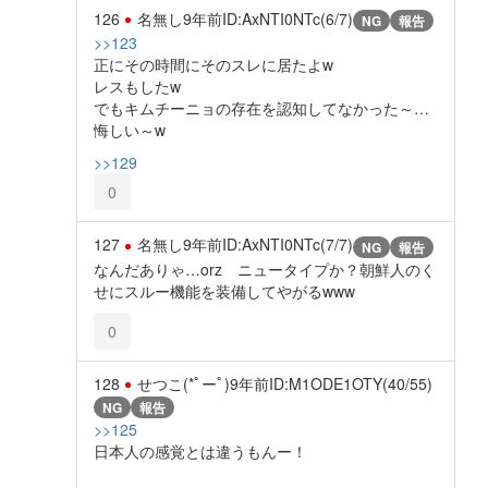
126
名無し
9年前
ID:AxNTI0NTc(6/7)
NG
報告
>>123
正にその時間にそのスレに居たよw
レスもしたw
でもキムチーニョの存在を認知してなかった～…
悔しい～w
>>129
0
127
名無し
9年前
ID:AxNTI0NTc(7/7)
NG
報告
なんだありゃ…orz ニュータイプか？朝鮮人のく
せにスルー機能を装備してやがるwww
0
128
せつこ(*ﾟーﾟ)
9年前
ID:M1ODE1OTY(40/55)
NG
報告
>>125
日本人の感覚とは違うもんー！