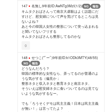
147
名無し
9年前
ID:AwNTg3MzI(1/2)
NG
報告
キムタクおばさんって南京大虐殺はよく話題にだ
すけど、慰安婦について声を荒げてるところは見
ないよね？
あと今の韓国人女性の整形について突っ込まれる
と聞いてないフリする
キムタクおばさんも整形してるのかな
0
148
せつこ(*ﾟーﾟ)
9年前
ID:k1ODk3MTY(48/55)
NG
報告
どうなんだろう？
韓国の標準的な女性なら、弄ってるのが普通のよ
うな気がする（偏見か；
整形ネタと収入ネタと教育ネタと南京ネタ、
そういえば慰安婦ネタに食いついてるのは見てな
いような気がするなー。
でも「ろうそくデモは民主主義！日本は民主主義
が無い！」は言ってたよ？