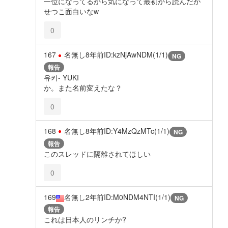
一位になってるから気になって最初から読んだが
せつこ面白いなw
0
167
名無し
8年前
ID:kzNjAwNDM(1/1)
NG
報告
유키- YUKI
か。また名前変えたな？
0
168
名無し
8年前
ID:Y4MzQzMTc(1/1)
NG
報告
このスレッドに隔離されてほしい
0
169
名無し
2年前
ID:M0NDM4NTI(1/1)
NG
報告
これは日本人のリンチか?