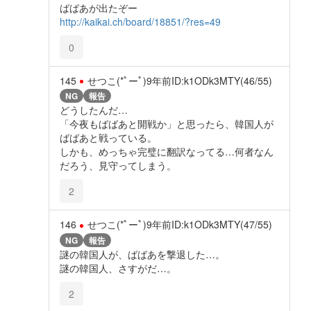
ばばあが出たぞー
http://kaikai.ch/board/18851/?res=49
0
145
せつこ(*ﾟーﾟ)
9年前
ID:k1ODk3MTY(46/55)
NG
報告
どうしたんだ…
「今夜もばばあと開戦か」と思ったら、韓国人が
ばばあと戦っている。
しかも、めっちゃ完璧に翻訳なってる…何者なん
だろう、見守ってしまう。
2
146
せつこ(*ﾟーﾟ)
9年前
ID:k1ODk3MTY(47/55)
NG
報告
謎の韓国人が、ばばあを撃退した…。
謎の韓国人、さすがだ…。
2