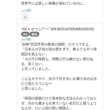
世界中には美しい画像が溢れているのに。
>>153
0
152
せつこ(*ﾟーﾟ)
9年前
ID:kzODk4MzI(50/55)
NG
報告
>>150
”自称”言語学系の教室の講師、だそうですよ。
「日本人の子供が頭が悪すぎて、教えても中々韓
国語を覚えない」
「その子の母親も、周囲と打ち解けない壁があ
る、良くない」
と言っていました。
こんなキチガイ、全力で付き合いを避けるのは当
たり前だろうになー
と思いました。
「韓国の国旗だけど基本的な文法もわかっておら
ず、分かち書きも出来ていない在日だと疑うよう
な人や、だいぶ頭の悪い韓国人」