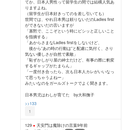
てか、日本人男性って留学生の間では結構人気あ
りますよね。
（留学生が日本好きってのを差し引いても）
世間では、やれ日本男は頼りないだのLadies first
ができないだの言いますが
「寡黙で、ここぞという時にビシッと正しいこと
を指摘する」
「あからさまなLadies firstをしないけど、
後から”あの時の行動は”と配慮に気付く、さり
気ない優しさが自然で素敵」
「恥ずかしがり屋の紳士だけど、有事の際に豹変
するギャップがたまらん」
「一度付き合ったら、次も日本人カレがいいなっ
て思っちゃうよねー」
みたいなのをガールズトークでよく聞きます。
日本男児はわしが育てた by大和撫子
>>133
1
129
天安門は魔除けの言葉
9年前