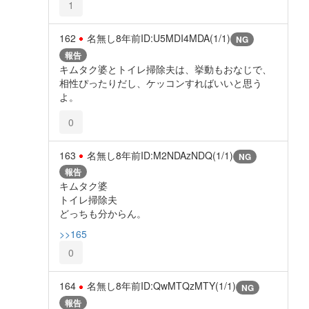
1
162
名無し
8年前
ID:U5MDI4MDA(1/1)
NG
報告
キムタク婆とトイレ掃除夫は、挙動もおなじで、
相性ぴったりだし、ケッコンすればいいと思う
よ。
0
163
名無し
8年前
ID:M2NDAzNDQ(1/1)
NG
報告
キムタク婆
トイレ掃除夫
どっちも分からん。
>>165
0
164
名無し
8年前
ID:QwMTQzMTY(1/1)
NG
報告