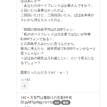
ばばあにさー
「あなたのボーイフレンドはお爺さんですか？」
と訊いたら返事なかったのよ。
二回訊いたけど、二回目訊いたら、ばばあ本体が
スレから消えちゃったのよ。
「韓国の初任給平均は3,228ウォン」
「私のボーイフレンドは大企業ではないが年棒
8,000ウォンである！」
と江田島平八みたいに言うんだから、
順当に考えたら、経年昇給で8,000ウォンかなーと
思うじゃない？
＝ばばあの彼氏は入れ歯じじい、という答えにな
るでしょー？
図星だったんだろうか(´・ω・`)
>>142
0
142
天安門は魔除けの言葉
9年前
ID:gyMTgxNjg(13/13)
NG
報告