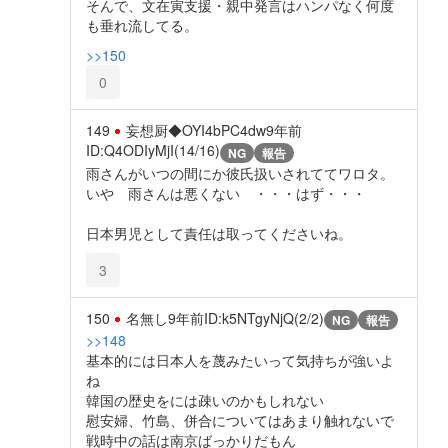
そんで、文在寅支援・親中発言はハンパなく何度
も垂れ流してる。
>>150
0
149
妄想厨◆OYI4bPC4dw
9年前
ID:Q4ODIyMjI(14/16)
NG
報告
雨さんがいつの間にか彼氏扱いされててワロタ。
いや 雨さんは悪くない ・・・はず・・・
日本男児として責任は取ってくださいね。
3
150
名無し
9年前
ID:k5NTgyNjQ(2/2)
NG
報告
>>148
基本的には日本人を蔑みたいって気持ちが強いよ
ね
韓国の歴史をには疎いのかもしれない
慰安婦、竹島、併合についてはあまり触れないで
戦時中の話は南京ばっかりだもん