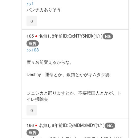
>>1
パンチ力ありそう
0
165
名無し
8年前
ID:QxNTY5NDk(1/1)
NG
報告
>>163
度々名前変えるからな。
Destiny - 運命とか、銀猫とかがキムタク婆
ジェシカと踊りますとか、不要韓国人とかが、ト
イレ掃除夫
0
166
名無し
8年前
ID:EyMDM2MDY(1/1)
NG
報告