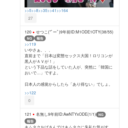
>>5
>>8
>>35
>>41
>>164
27
120
せつこ(*ﾟーﾟ)
9年前
ID:M1ODE1OTY(38/55)
NG
報告
>>119
いやさぁ、、、
直前まで「日本は変態セックス大国！ロリコンが
黒人がＡＶが！」
という下品な話をしていた人が、突然に「韓国に
おいで…」ですよ。
日本人の感覚からしたら「あり得ない」でしょ。
>>122
0
121
名無し
9年前
ID:AwNTYxODE(1/1)
NG
報告
キムタクおばさんではキムタクに失礼な気がす