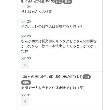
ID:gyMTgxNjg(10/13)
NG
報告
>>124
それは雨さんの仕事
>>125
その元カレの日本人は存在すると思う？
>>126
なんか初めは長文何のキムタクおばさんの特徴な
かったから、徐々に本性出してくるとこが良かっ
たね
>>133
0
130
名無し
9年前
ID:U0NDExMTY(1/1)
NG
報告
集団で一人を弄るとか悪趣味ですね（笑）
>>131
0