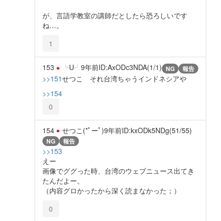
が、言語学教室の講師だとしたら恐ろしいです
ね…。
1
153
╰U╯
9年前
ID:AxODc3NDA(1/1)
NG
報告
>>151
せつこ それ台湾ちゃうインドネシアや
>>154
0
154
せつこ(*ﾟーﾟ)
9年前
ID:kxODk5NDg(51/55)
NG
報告
>>153
えー
画像でググった時、台湾のウェブニュース出てき
たんだよー。
（内容グロかったから深く読まなかった；）
0