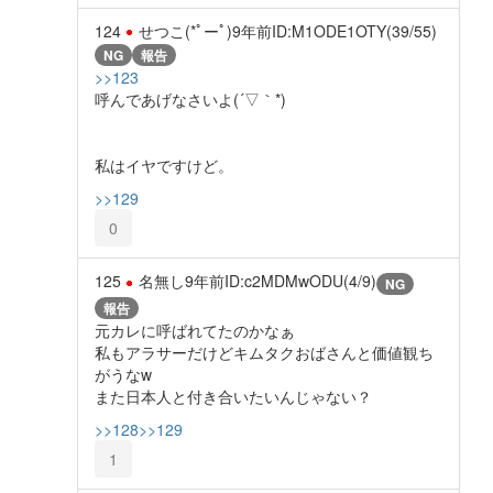
124
せつこ(*ﾟーﾟ)
9年前
ID:M1ODE1OTY(39/55)
NG
報告
>>123
呼んであげなさいよ(´▽｀*)
私はイヤですけど。
>>129
0
125
名無し
9年前
ID:c2MDMwODU(4/9)
NG
報告
元カレに呼ばれてたのかなぁ
私もアラサーだけどキムタクおばさんと価値観ち
がうなw
また日本人と付き合いたいんじゃない？
>>128
>>129
1