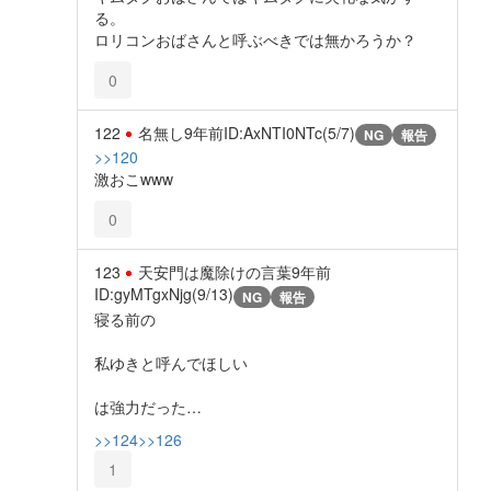
る。
ロリコンおばさんと呼ぶべきでは無かろうか？
0
122
名無し
9年前
ID:AxNTI0NTc(5/7)
NG
報告
>>120
激おこwww
0
123
天安門は魔除けの言葉
9年前
ID:gyMTgxNjg(9/13)
NG
報告
寝る前の
私ゆきと呼んでほしい
は強力だった…
>>124
>>126
1