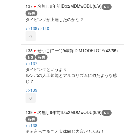
137
名無し
9年前
ID:c2MDMwODU(8/9)
NG
報告
タイピングが上達したのかな？
>>138
>>140
0
138
せつこ(*ﾟーﾟ)
9年前
ID:M1ODE1OTY(43/55)
NG
報告
>>137
タイピングというより
ルンバの人工知能とアルゴリズムに似たような感
じ？
>>139
0
139
名無し
9年前
ID:c2MDMwODU(9/9)
NG
報告
>>138
まぁ言ってること大体同じ内容だもんね！