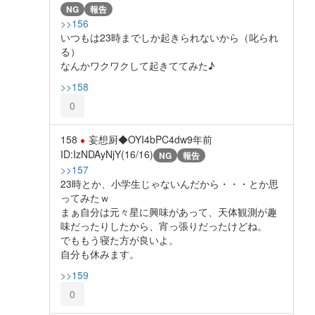
NG
報告
>>156
いつもは23時までしか起きられないから（叱られ
る）
なんかワクワクして起きててみた♪
>>158
0
158
妄想厨◆OYI4bPC4dw
9年前
ID:IzNDAyNjY(16/16)
NG
報告
>>157
23時とか、小学生じゃないんだから・・・とか思
ってみたｗ
まぁ自分は元々星に興味があって、天体観測が趣
味だったりしたから、宵っ張りだったけどね。
でももう寝た方が良いよ。
自分も休みます。
>>159
0