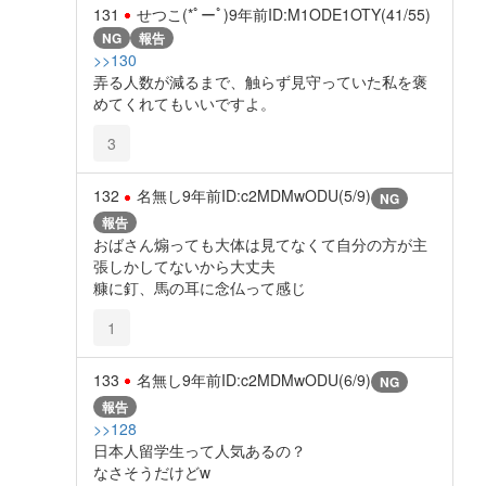
131
せつこ(*ﾟーﾟ)
9年前
ID:M1ODE1OTY(41/55)
NG
報告
>>130
弄る人数が減るまで、触らず見守っていた私を褒
めてくれてもいいですよ。
3
132
名無し
9年前
ID:c2MDMwODU(5/9)
NG
報告
おばさん煽っても大体は見てなくて自分の方が主
張しかしてないから大丈夫
糠に釘、馬の耳に念仏って感じ
1
133
名無し
9年前
ID:c2MDMwODU(6/9)
NG
報告
>>128
日本人留学生って人気あるの？
なさそうだけどw