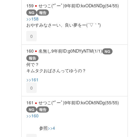
159
せつこ(*ﾟーﾟ)
9年前
ID:kxODk5NDg(54/55)
NG
報告
>>158
おやすみなさーい、良い夢をー(´▽｀*)
0
160
名無し
9年前
ID:g0NDYyNTM(1/1)
NG
報告
何で？
キムタクおばさんってゆうの？
>>161
0
161
せつこ(*ﾟーﾟ)
9年前
ID:kxODk5NDg(55/55)
NG
報告
>>160
参照
>>4