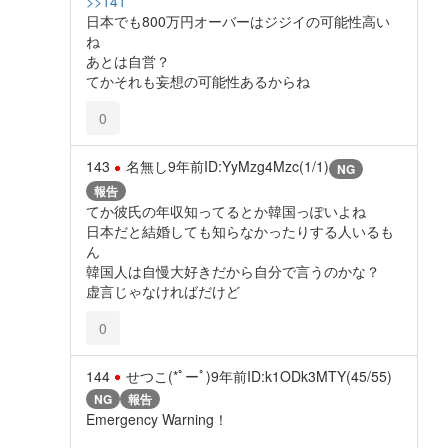
>>141
日本でも800万円オーバーはジジイの可能性高い
ね
あとは自営？
てかそれも妄想の可能性あるからね
0
143
名無し
9年前
ID:YyMzg4Mzc(1/1)
NG
報告
てか彼氏の年収知ってるとか韓国っぽいよね
日本だと結婚しても知らなかったりする人いるも
ん
韓国人は自慢大好きだから自分で言うのかな？
虚言じゃなければだけど
0
144
せつこ(*ﾟーﾟ)
9年前
ID:k1ODk3MTY(45/55)
NG
報告
Emergency Warning！