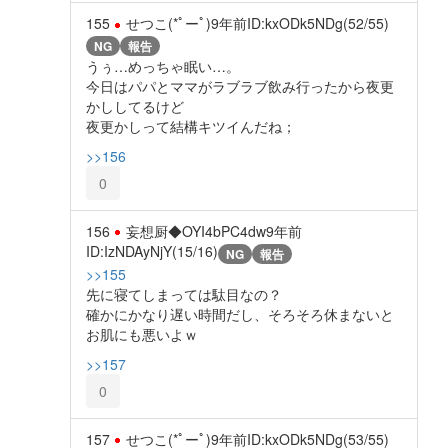
155
せつこ(*ﾟーﾟ)
9年前
ID:kxODk5NDg(52/55)
NG
報告
うぅ…めっちゃ眠い…。
今日はパパとママがラブラブ飲み行ったから夜更
かししてるけど
夜更かしって結構キツイんだね；
>>156
0
156
妄想厨◆OYI4bPC4dw
9年前
ID:IzNDAyNjY(15/16)
NG
報告
>>155
先に寝てしまっては駄目なの？
確かにかなり遅い時間だし、そろそろ休まないと
お肌にも悪いよｗ
>>157
0
157
せつこ(*ﾟーﾟ)
9年前
ID:kxODk5NDg(53/55)