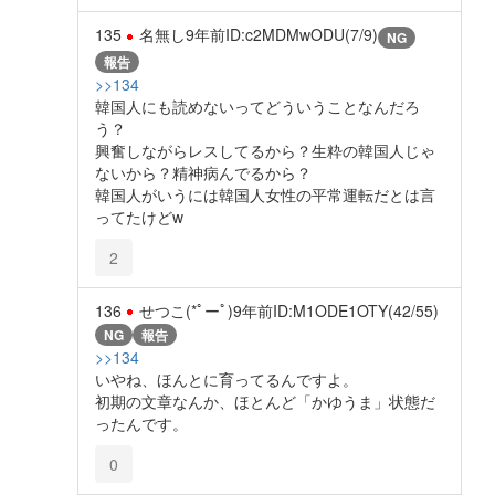
135
名無し
9年前
ID:c2MDMwODU(7/9)
NG
報告
>>134
韓国人にも読めないってどういうことなんだろ
う？
興奮しながらレスしてるから？生粋の韓国人じゃ
ないから？精神病んでるから？
韓国人がいうには韓国人女性の平常運転だとは言
ってたけどw
2
136
せつこ(*ﾟーﾟ)
9年前
ID:M1ODE1OTY(42/55)
NG
報告
>>134
いやね、ほんとに育ってるんですよ。
初期の文章なんか、ほとんど「かゆうま」状態だ
ったんです。
0