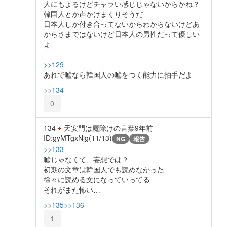
人にもよるけどチャラい感じじゃないからかね？
韓国人とか声かけまくりそうだ
日本人しか付き合ってないからわからないけどあ
からさまではないけど日本人の男性だって優しい
よ
>>129
あれで嘘なら韓国人の嘘をつく能力に拍手だよ
>>134
0
134
天安門は魔除けの言葉
9年前
ID:gyMTgxNjg(11/13)
NG
報告
>>133
嘘じゃなくて、妄想では？
初期の文章は韓国人でも読めなかった
徐々に読める文になっていってる
それがまた怖い…
>>135
>>136
1