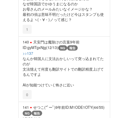
なぜ韓国語でかゆうまになるのか
お母さんのメールみたいなイメージかな？
最初の頃は意味不明だったけど今はスタンプも使
えるよヽ(・∀・)ノって感じ？
1
140
天安門は魔除けの言葉
9年前
ID:gyMTgxNjg(12/13)
NG
報告
>>137
なんか韓国人に文法おかしいって突っ込まれてた
のが
文法憶えて何度も翻訳サイトでの翻訳精度上げて
るんですよ
AIが知能つけていく怖さに近い
0
141
せつこ(*ﾟーﾟ)
9年前
ID:M1ODE1OTY(44/55)
NG
報告