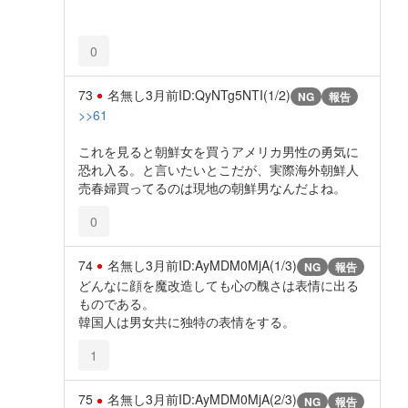
0
73
名無し
3月前
ID:QyNTg5NTI(1/2)
NG
報告
>>61
これを見ると朝鮮女を買うアメリカ男性の勇気に
恐れ入る。と言いたいとこだが、実際海外朝鮮人
売春婦買ってるのは現地の朝鮮男なんだよね。
0
74
名無し
3月前
ID:AyMDM0MjA(1/3)
NG
報告
どんなに顔を魔改造しても心の醜さは表情に出る
ものである。
韓国人は男女共に独特の表情をする。
1
75
名無し
3月前
ID:AyMDM0MjA(2/3)
NG
報告