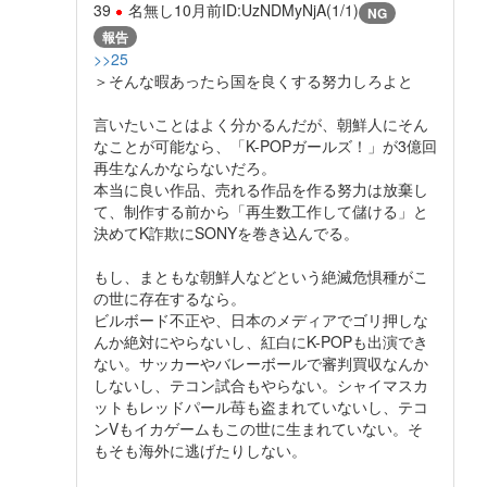
39
名無し
10月前
ID:UzNDMyNjA(1/1)
NG
報告
>>25
＞そんな暇あったら国を良くする努力しろよと
言いたいことはよく分かるんだが、朝鮮人にそん
なことが可能なら、「K-POPガールズ！」が3億回
再生なんかならないだろ。
本当に良い作品、売れる作品を作る努力は放棄し
て、制作する前から「再生数工作して儲ける」と
決めてK詐欺にSONYを巻き込んでる。
もし、まともな朝鮮人などという絶滅危惧種がこ
の世に存在するなら。
ビルボード不正や、日本のメディアでゴリ押しな
んか絶対にやらないし、紅白にK-POPも出演でき
ない。サッカーやバレーボールで審判買収なんか
しないし、テコン試合もやらない。シャイマスカ
ットもレッドパール苺も盗まれていないし、テコ
ンVもイカゲームもこの世に生まれていない。そ
もそも海外に逃げたりしない。