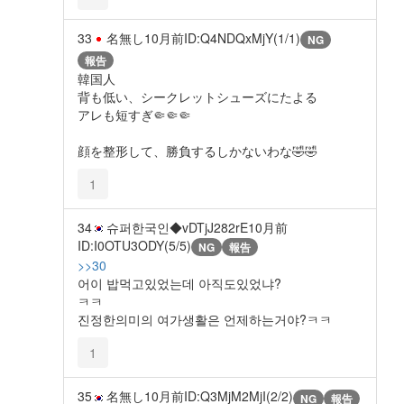
33
名無し
10月前
ID:Q4NDQxMjY(1/1)
NG
報告
韓国人
背も低い、シークレットシューズにたよる
アレも短すぎ🤏🤏🤏
顔を整形して、勝負するしかないわな🤣🤣
1
34
슈퍼한국인◆vDTjJ282rE
10月前
ID:I0OTU3ODY(5/5)
NG
報告
>>30
어이 밥먹고있었는데 아직도있었냐?
ㅋㅋ
진정한의미의 여가생활은 언제하는거야?ㅋㅋ
1
35
名無し
10月前
ID:Q3MjM2MjI(2/2)
NG
報告