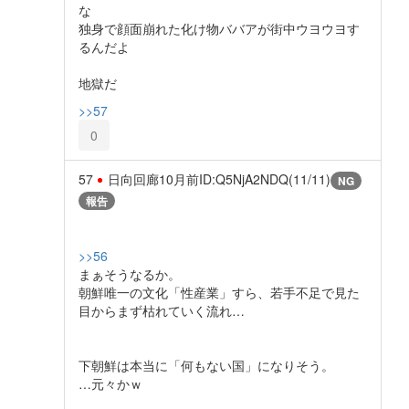
な
独身で顔面崩れた化け物ババアが街中ウヨウヨす
るんだよ
地獄だ
>>57
0
57
日向回廊
10月前
ID:Q5NjA2NDQ(11/11)
NG
報告
>>56
まぁそうなるか。
朝鮮唯一の文化「性産業」すら、若手不足で見た
目からまず枯れていく流れ…
下朝鮮は本当に「何もない国」になりそう。
…元々かｗ