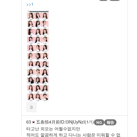
>>1
0
63
五条悟
4月前
ID:I3NjUyNzI(1/1)
NG
報告
타고난 외모는 어쩔수없지만
적어도 깔끔하게 하고 다니는 사람은 미워할 수 없