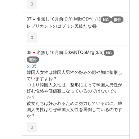
0
37
名無し
10月前
ID:Y1MjIxODY(1/1)
NG
報告
レプリカントのゴブリン民族だな😂
0
38
名無し
10月前
ID:kwNTQ5Mzg(3/5)
NG
報告
>>35
韓国人女性は韓国人男性の好みの顔や胸に整形し
ていますよね？
つまり韓国人女性は、整形によって韓国人男性が
好む性格や価値観になっているのではないです
か？
彼女たちは好かれるために努力しているのに、韓
国人男性はなぜ韓国人女性を罵倒しているのです
か？
0