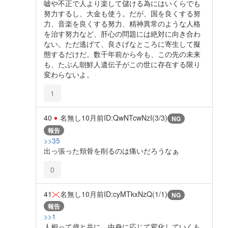
嘘や不正で人より楽して儲ける為にはいくらでも
努力するし、大金も使う。だが、国を良くする努
力、音楽を良くする努力、精神異常のような人格
を治す努力など、肝心の問題には絶対に向き合わ
ない。ただ逃げて、良さげなところに寄生して擬
態するだけだ。数千年前から今も、この先の未来
も、たぶん朝鮮人遺伝子がこの世に存在する限り
変わらないよ。
1
40
名無し
10月前
ID:QwNTcwNzI(3/3)
NG
報告
>>35
出っ張った頬骨を削るのは痛いだろうなぁ
0
41
名無し
10月前
ID:cyMTkxNzQ(1/1)
NG
報告
>>1
人相って歳と共に、中身に応じて変化していくも