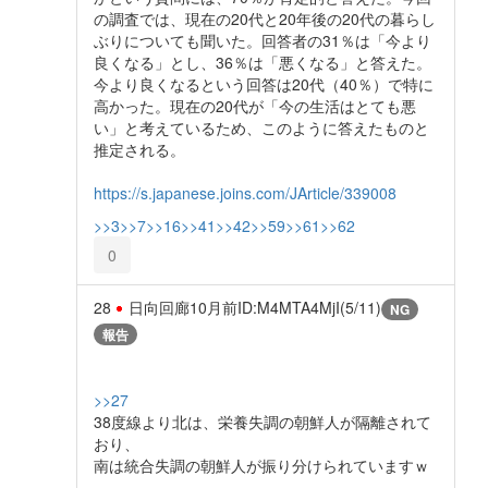
の調査では、現在の20代と20年後の20代の暮らし
ぶりについても聞いた。回答者の31％は「今より
良くなる」とし、36％は「悪くなる」と答えた。
今より良くなるという回答は20代（40％）で特に
高かった。現在の20代が「今の生活はとても悪
い」と考えているため、このように答えたものと
推定される。
https://s.japanese.joins.com/JArticle/339008
>>3
>>7
>>16
>>41
>>42
>>59
>>61
>>62
0
28
日向回廊
10月前
ID:M4MTA4MjI(5/11)
NG
報告
>>27
38度線より北は、栄養失調の朝鮮人が隔離されて
おり、
南は統合失調の朝鮮人が振り分けられていますｗ