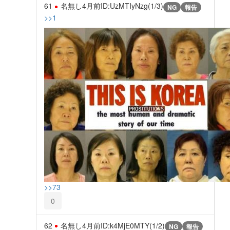
61
名無し
4月前
ID:UzMTIyNzg(1/3)
NG
報告
>>1
>>73
0
62
名無し
4月前
ID:k4MjE0MTY(1/2)
NG
報告