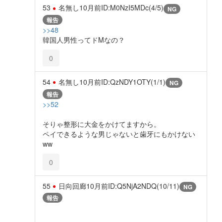
53
名無し
10月前
ID:M0NzI5MDc(4/5)
NG
報告
>>48
韓国人男性ってドMなの？
0
54
名無し
10月前
ID:QzNDY1OTY(1/1)
NG
報告
>>52
そりゃ整形に大金をかけてますから。
ペイできるような男じゃないと歯牙にもかけない
ww
0
55
日向回廊
10月前
ID:Q5NjA2NDQ(10/11)
NG
報告