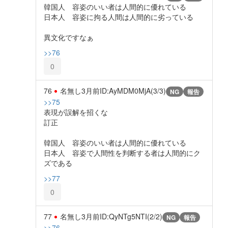
韓国人 容姿のいい者は人間的に優れている
日本人 容姿に拘る人間は人間的に劣っている
異文化ですなぁ
>>76
0
76
名無し
3月前
ID:AyMDM0MjA(3/3)
NG
報告
>>75
表現が誤解を招くな
訂正
韓国人 容姿のいい者は人間的に優れている
日本人 容姿で人間性を判断する者は人間的にク
ズである
>>77
0
77
名無し
3月前
ID:QyNTg5NTI(2/2)
NG
報告
>>76