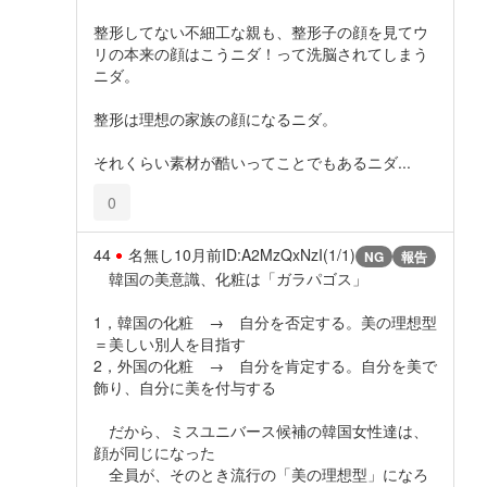
整形してない不細工な親も、整形子の顔を見てウ
リの本来の顔はこうニダ！って洗脳されてしまう
ニダ。
整形は理想の家族の顔になるニダ。
それくらい素材が酷いってことでもあるニダ...
0
44
名無し
10月前
ID:A2MzQxNzI(1/1)
NG
報告
韓国の美意識、化粧は「ガラパゴス」
1，韓国の化粧 → 自分を否定する。美の理想型
＝美しい別人を目指す
2，外国の化粧 → 自分を肯定する。自分を美で
飾り、自分に美を付与する
だから、ミスユニバース候補の韓国女性達は、
顔が同じになった
全員が、そのとき流行の「美の理想型」になろ