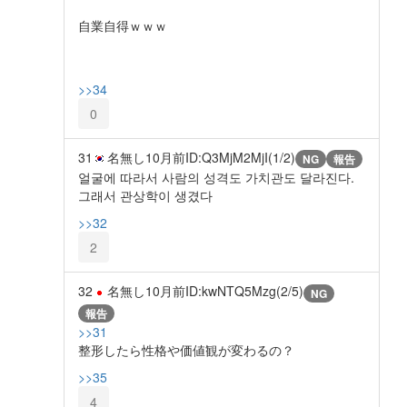
自業自得ｗｗｗ
>>34
0
31
名無し
10月前
ID:Q3MjM2MjI(1/2)
NG
報告
얼굴에 따라서 사람의 성격도 가치관도 달라진다.
그래서 관상학이 생겼다
>>32
2
32
名無し
10月前
ID:kwNTQ5Mzg(2/5)
NG
報告
>>31
整形したら性格や価値観が変わるの？
>>35
4