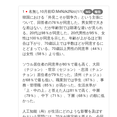
1
名無し
10月前
ID:M4Nzk2Nzc(1/1)
NG
報告
韓国における「外見こそが競争力」という主張に
ついて、回答者の76％が同意した。男女間で大き
な差はない。だが年齢別では顕著な違いが見られ
る。20代は98％が同意した。20代男性が95％、女
性は100％が同意を示した。年齢が上がるほど割
合は下がり、70歳以上では半数ほどが同意するに
とどまっている。70歳以上男性の同意率（44％）
は女性（58％）より低い。
ソウル居住者の同意率が80％で最も高く、大田
（テジョン）・世宗（セジョン）・忠清（チュン
チョン）居住者が79％だった。済州（チェジュ）
が68％で最も低い。職業別では学生（97％）、事
務・管理職（85％）が高かった。生活水準が
「上・中の上」と答えた人は81％で高く、中層
（79％）、中下（71％）、下層（68％）の順に低
かった。
人工知能（AI）が生活にどのような影響を及ぼす
かという質問には、70％が肯定的と答えた。今回