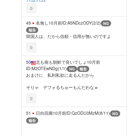
0
49
名無し
10月前
ID:A5NDczODY(2/2)
NG
報告
韓国人は、だから信頼・信用が無いのですよ
0
50
北も南も朝鮮で良いでしょ
10月前
ID:M2OTEwNDg(1/1)
NG
報告
おまけに 私利私欲に走るんだから
そりゃ デフォるちゅーもんだわなｗ
0
51
日向回廊
10月前
ID:QzODU3MzM(8/11)
NG
報告