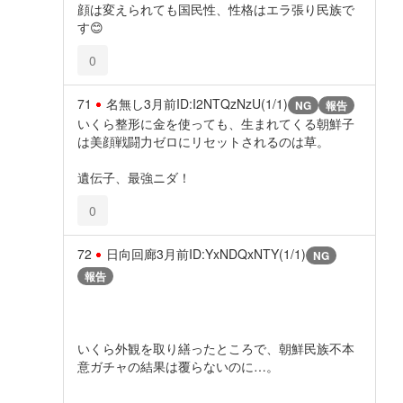
顔は変えられても国民性、性格はエラ張り民族で
す😊
0
71
名無し
3月前
ID:I2NTQzNzU(1/1)
NG
報告
いくら整形に金を使っても、生まれてくる朝鮮子
は美顔戦闘力ゼロにリセットされるのは草。
遺伝子、最強ニダ！
0
72
日向回廊
3月前
ID:YxNDQxNTY(1/1)
NG
報告
いくら外観を取り繕ったところで、朝鮮民族不本
意ガチャの結果は覆らないのに…。