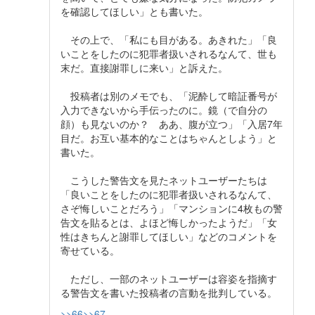
を確認してほしい」とも書いた。
その上で、「私にも目がある。あきれた」「良
いことをしたのに犯罪者扱いされるなんて、世も
末だ。直接謝罪しに来い」と訴えた。
投稿者は別のメモでも、「泥酔して暗証番号が
入力できないから手伝ったのに。鏡（で自分の
顔）も見ないのか？ ああ、腹が立つ」「入居7年
目だ。お互い基本的なことはちゃんとしよう」と
書いた。
こうした警告文を見たネットユーザーたちは
「良いことをしたのに犯罪者扱いされるなんて、
さぞ悔しいことだろう」「マンションに4枚もの警
告文を貼るとは、よほど悔しかったようだ」「女
性はきちんと謝罪してほしい」などのコメントを
寄せている。
ただし、一部のネットユーザーは容姿を指摘す
る警告文を書いた投稿者の言動を批判している。
>>66
>>67