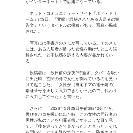
がインターネット上で話題になっている。
ネット・コミュニティー・サイト「ボベ・ドリ
ーム」に9日、「変態と誤解されたある入居者の警
告文」というタイトルの投稿があり、写真が掲載
された。
写真には手書きのメモが写っている。そのメモ
には、ある入居者が酔った女性を助けたところ誤
解された、と不快感を訴える内容が書かれてい
る。
投稿者は「数日前の深夜2時過ぎ、タバコを吸い
に出た時、玄関の外で女性が倒れているのを見つ
けて起こした」「女性が（自宅ドアの電子錠の）
暗証番号を正しく入力できなかったので、代わり
に入力してやった」と書いた。
さらに、「2026年3月29日午前2時40分ごろ、
再びタバコを吸いに出た時、この女性の同行者の
男性が私のことを犯罪者扱いするような目で見
て、『後を追ってきて良かった』と言った。それ
を聞いて、とても嫌な気分になった。防犯カメラ