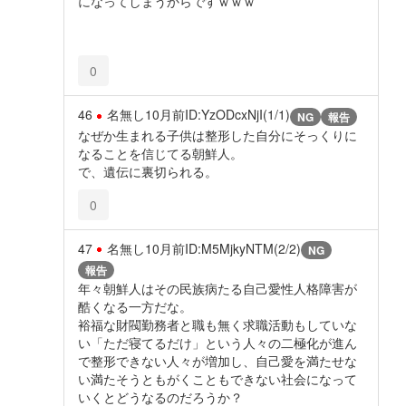
になってしまうからですｗｗｗ
0
46
名無し
10月前
ID:YzODcxNjI(1/1)
NG
報告
なぜか生まれる子供は整形した自分にそっくりに
なることを信じてる朝鮮人。
で、遺伝に裏切られる。
0
47
名無し
10月前
ID:M5MjkyNTM(2/2)
NG
報告
年々朝鮮人はその民族病たる自己愛性人格障害が
酷くなる一方だな。
裕福な財閥勤務者と職も無く求職活動もしていな
い「ただ寝てるだけ」という人々の二極化が進ん
で整形できない人々が増加し、自己愛を満たせな
い満たそうともがくこともできない社会になって
いくとどうなるのだろうか？