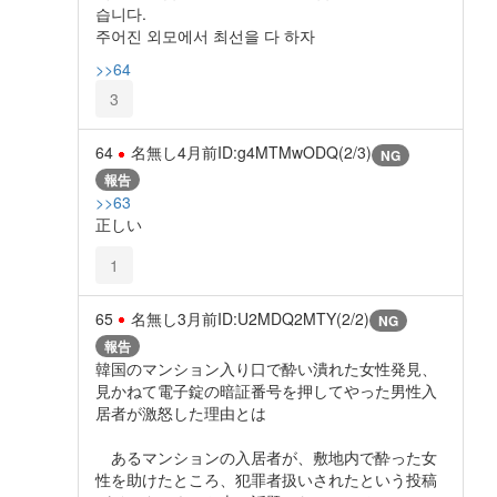
습니다.
주어진 외모에서 최선을 다 하자
>>64
3
64
名無し
4月前
ID:g4MTMwODQ(2/3)
NG
報告
>>63
正しい
1
65
名無し
3月前
ID:U2MDQ2MTY(2/2)
NG
報告
韓国のマンション入り口で酔い潰れた女性発見、
見かねて電子錠の暗証番号を押してやった男性入
居者が激怒した理由とは
あるマンションの入居者が、敷地内で酔った女
性を助けたところ、犯罪者扱いされたという投稿