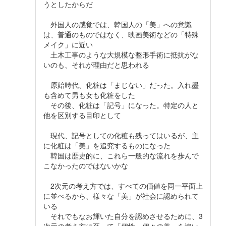
うとしたからだ
外国人の感覚では、韓国人の「美」への意識
は、普通のものではなく、映画美術などの「特殊
メイク」に近い
土木工事のような大規模な整形手術に抵抗がな
いのも、それが理由だと思われる
原始時代、化粧は「まじない」だった。入れ墨
も含めて男も女も化粧をした
その後、化粧は「記号」になった。特定の人と
他を区別する目印として
現代、記号としての化粧も残ってはいるが、主
に化粧は「美」を追究するものになった
韓国は歴史的に、これら一般的な流れを歩んで
こなかったのではないかな
2次元の考え方では、すべての価値を同一平面上
に並べるから、様々な「美」が社会に認められて
いる
それでもなお輝いた自分を認めさせるために、3
次元の考え方に至って「個性＝個々の美」を追い