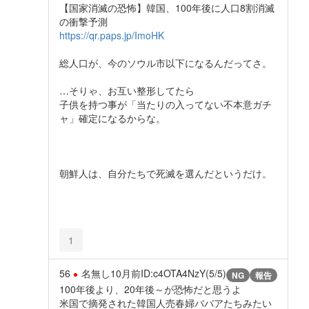
【国家消滅の恐怖】韓国、100年後に人口8割消滅
の衝撃予測
https://qr.paps.jp/ImoHK
総人口が、今のソウル市以下になるんだってさ。
…そりゃ、お互い整形してたら
子供を持つ事が「当たりの入ってない不本意ガチ
ャ」確定になるからな。
朝鮮人は、自分たちで死滅を選んだというだけ。
1
56
名無し
10月前
ID:c4OTA4NzY(5/5)
NG
報告
100年後より、20年後～が恐怖だと思うよ
米国で摘発された韓国人売春婦ババアたちみたい