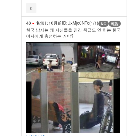
0
48
名無じ
10月前
ID:UxMjc0NTc(1/1)
NG
報告
한국 남자는 왜 자신들을 인간 취급도 안 하는 한국
여자에게 충성하는 거야?
>>52
>>53