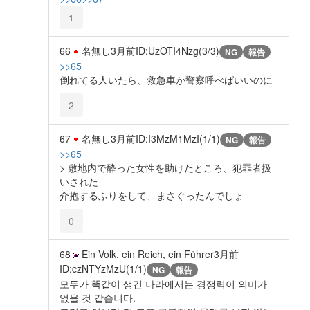
1
66
名無し
3月前
ID:UzOTI4Nzg(3/3)
NG
報告
>>65
倒れてる人いたら、救急車か警察呼べばいいのに
2
67
名無し
3月前
ID:I3MzM1MzI(1/1)
NG
報告
>>65
> 敷地内で酔った女性を助けたところ、犯罪者扱
いされた
介抱するふりをして、まさぐったんでしょ
0
68
Ein Volk, ein Reich, ein Führer
3月前
ID:czNTYzMzU(1/1)
NG
報告
모두가 똑같이 생긴 나라에서는 경쟁력이 의미가
없을 것 같습니다.