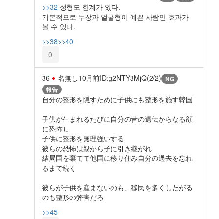
>>32
성형도 한계가 있다.
기본적으로 두상과 얼굴형이 예쁜 사람만 효과가
볼 수 있다.
>>38
>>40
0
36
名無し
10月前
ID:g2NTY3MjQ(2/2)
NG
報告
自分の整形を隠すために子供にも整形を施す韓国
子供が生まれるたびに自分の昔の遺伝からなる顔
に恐怖し
子供に整形を無理強いする
彼らの恐怖は親から子に引き継がれ
結局国を棄てて他国に移り住み自分の過去を忘れ
るまで続く
彼らが子供を産まないのも、移民を多くしたがる
のも整形の弊害だろ
>>45