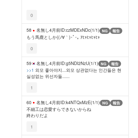
0
58
名無し
4月前
ID:czMDExNDc(1/1)
NG
報告
もう馬鹿としか((ﾉ∀｀)･ﾟ･｡ ｱﾋｬﾋｬﾋｬﾋｬ
0
59
名無し
4月前
ID:g5NDI2NzU(1/1)
NG
報告
>>1
외모 좋아야지...외모 상관없다는 인간들은 현
실성없는 위선자들......
1
60
名無し
4月前
ID:k4NTQxMzE(1/1)
NG
報告
不細工は恋愛すらできないからね
終わりだよ
1