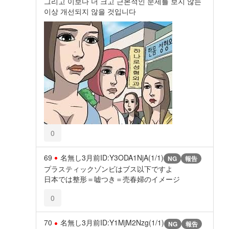
그리고 이보다 더 크고 근본적인 문제를 보지 않는
이상 개선되지 않을 것입니다
0
69
名無し
3月前
ID:Y3ODA1NjA(1/1)
NG
報告
プラスティックゾンビはブス以下ですよ
日本では整形＝嘘つき＝売春婦のイメージ
0
70
名無し
3月前
ID:Y1MjM2Nzg(1/1)
NG
報告