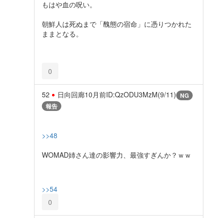
もはや血の呪い。
朝鮮人は死ぬまで「醜態の宿命」に憑りつかれた
ままとなる。
0
52
日向回廊
10月前
ID:QzODU3MzM(9/11)
NG
報告
>>48
WOMAD姉さん達の影響力、最強すぎんか？ｗｗ
>>54
0