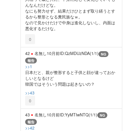
んなんだけどな。
なにも努力せず、結果だけひとまず取り繕うとす
るから整形となる糞民族なｗ。
なので見かけだけで中身は進化しないし、内面は
悪化するだけな。
0
42
名無し
10月前
ID:QzMDUzNDA(1/1)
NG
報告
>>1
日本だと、親が整形すると子供と顔が違っておか
しいとなるけど
韓国ではそういう問題は起きないの？
>>43
0
43
名無し
10月前
ID:YyMTIwNTQ(1/1)
NG
報告
>>42