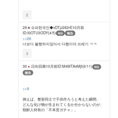
2
29
슈퍼한국인◆vDTjJ282rE
10月前
ID:I0OTU3ODY(4/5)
NG
報告
>>26
너보다 불행하지않아서 다행이야 쓰레기 ㅋㅋ
3
30
日向回廊
10月前
ID:M4MTA4MjI(6/11)
NG
報告
>>9
例えば、整形同士で子供作ろうと考えた瞬間、
どんな化け物が生まれてくるか分からないのが、
朝鮮人特有の「不本意ガチャ」。