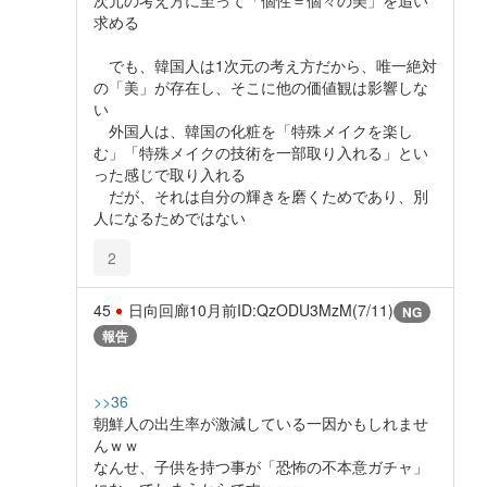
求める
でも、韓国人は1次元の考え方だから、唯一絶対
の「美」が存在し、そこに他の価値観は影響しな
い
外国人は、韓国の化粧を「特殊メイクを楽し
む」「特殊メイクの技術を一部取り入れる」とい
った感じで取り入れる
だが、それは自分の輝きを磨くためであり、別
人になるためではない
2
45
日向回廊
10月前
ID:QzODU3MzM(7/11)
NG
報告
>>36
朝鮮人の出生率が激減している一因かもしれませ
んｗｗ
なんせ、子供を持つ事が「恐怖の不本意ガチャ」