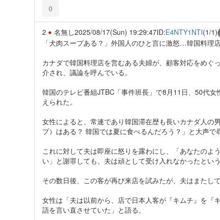
0
2
名無し
2025/08/17(Sun) 19:29:47
ID:
E4NTY1NTI
(1/1)
「犬肉スープある？」外国人のひと言に激怒…韓国料理店
カナダで韓国料理店を営むある夫婦が、顧客対応をめぐ
介され、議論を呼んでいる。
韓国のテレビ番組JTBC「事件班長」で8月11日、50
えられた。
女性によると、常連であり韓国滞在歴も長いカナダ人の
プ）はある？ 韓国では夏に食べるんだろう？」と大声で
これに対して夫は即座に怒りを露わにし、「あなたのよ
い」と謝罪しても、夫は頑として受け入れなかったとい
その数日後、この客が再び来店を試みたが、夫はまたし
女性は「夫は以前から、店で日本人客が『キムチ』を『
語を言い直させていた」と語る。