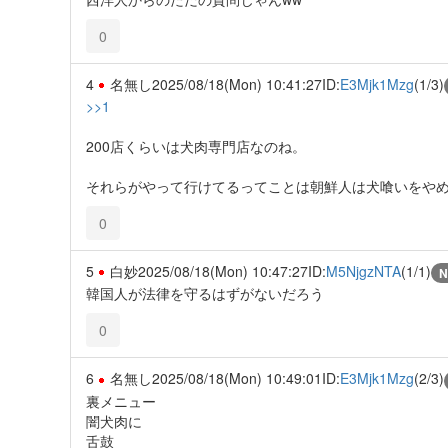
0
4
名無し
2025/08/18(Mon) 10:41:27
ID:
E3Mjk1Mzg
(1/3)
>>1
200店くらいは犬肉専門店なのね。
それらがやって行けてるってことは朝鮮人は犬喰いをや
0
5
白妙
2025/08/18(Mon) 10:47:27
ID:
M5NjgzNTA
(1/1)
N
韓国人が法律を守るはずがないだろう
0
6
名無し
2025/08/18(Mon) 10:49:01
ID:
E3Mjk1Mzg
(2/3)
裏メニュー
闇犬肉に
舌鼓