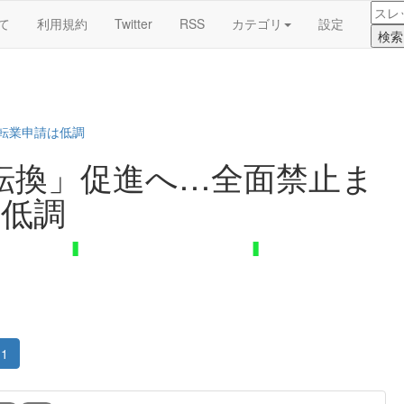
て
利用規約
Twitter
RSS
カテゴリ
設定
転業申請は低調
転換」促進へ…全面禁止ま
は低調
1