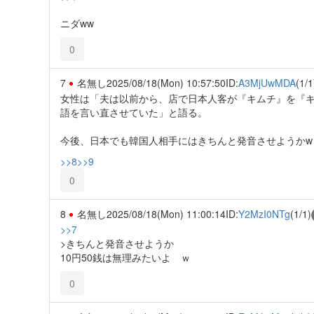
ニダww
0
7
名無し
2025/08/18(Mon) 10:57:50
ID:
A3MjUwMDA
(1/1
女性は「夫は以前から、店で日本人客が『キムチ』を『
語を言い直させていた」と語る。
今後、日本でも韓国人相手にはきちんと発音させようかw
>>8
>>9
0
8
名無し
2025/08/18(Mon) 11:00:14
ID:
Y2MzI0NTg
(1/1)
>>7
>きちんと発音させようか
10円50銭は無理みたいよ ｗ
0