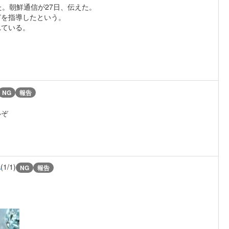
た。朝鮮通信が27日、伝えた。
どを指導したという。
れている。
NG
報告
いぞ
A
(1/1)
NG
報告