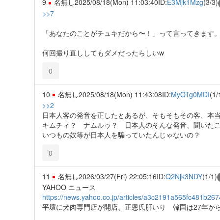
9
名無し
2025/08/18(Mon) 11:03:40
ID:
E3Mjk1Mzg
(3/3)
>>7
「あなたのことがチュキだから〜！」って言ってきます
何回撮り直ししてもダメだったらしいw
0
10
名無し
2025/08/18(Mon) 11:43:08
ID:
MyOTg0MDI
(1/
>>2
日本人客の発音を正したとあるが、そもそもその客、本
キムチィ？ ナムルゥ？ 日本人のそんな発音、聞いた
いつもの奴等が日本人を騙っていたんじゃないの？
0
11
名無し
2026/03/27(Fri) 22:05:16
ID:
Q2Njk3NDY
(1/1)
YAHOO ニュース
https://news.yahoo.co.jp/articles/a3c2191a565fc481b
平壞に犬肉専門店が開店、正恩氏肝いり 韓国は27年か