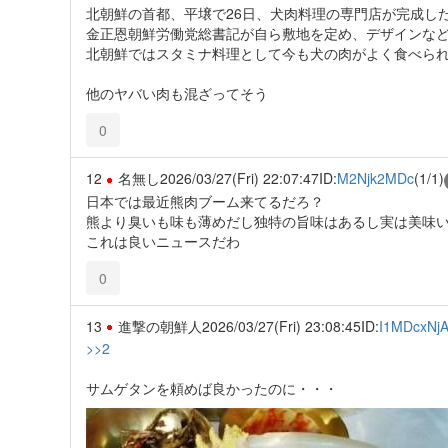
北朝鮮の首都、平壌で26日、犬肉料理の専門店が完成し
金正恩朝鮮労働党総書記が自ら敷地を定め、デザインな
北朝鮮ではスタミナ料理として今も犬の肉がよく食べら
他のヤバい肉も混ざってそう
0
12
名無し
2026/03/27(Fri) 22:07:47
ID:
M2Njk2MDc
(1/1)
日本では最近熊肉ブーム来てるだろ？
熊より臭いも味も薄めだし独特の旨味はあるし実は美味
これは良いニュースだわ
0
13
進撃の朝鮮人
2026/03/27(Fri) 23:08:45
ID:
I1MDcxNj
>>2
サムゲタンを頼めば良かったのに・・・