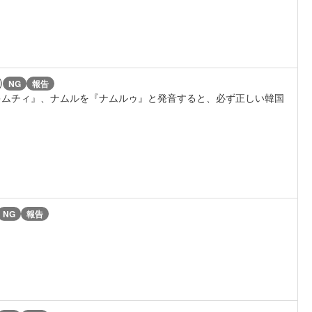
)
NG
報告
キムチィ』、ナムルを『ナムルゥ』と発音すると、必ず正しい韓国
NG
報告