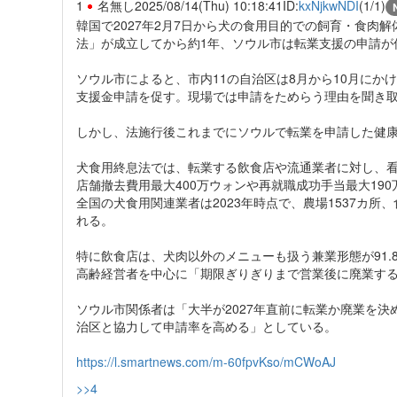
1
名無し
2025/08/14(Thu) 10:18:41
ID:
kxNjkwNDI
(1/1)
韓国で2027年2月7日から犬の食用目的での飼育・食肉
法」が成立してから約1年、ソウル市は転業支援の申請が
ソウル市によると、市内11の自治区は8月から10月に
支援金申請を促す。現場では申請をためらう理由を聞き
しかし、法施行後これまでにソウルで転業を申請した健康
犬食用終息法では、転業する飲食店や流通業者に対し、看
店舗撤去費用最大400万ウォンや再就職成功手当最大19
全国の犬食用関連業者は2023年時点で、農場1537カ所、
れる。
特に飲食店は、犬肉以外のメニューも扱う兼業形態が91
高齢経営者を中心に「期限ぎりぎりまで営業後に廃業す
ソウル市関係者は「大半が2027年直前に転業か廃業を
治区と協力して申請率を高める」としている。
https://l.smartnews.com/m-60fpvKso/mCWoAJ
>>4