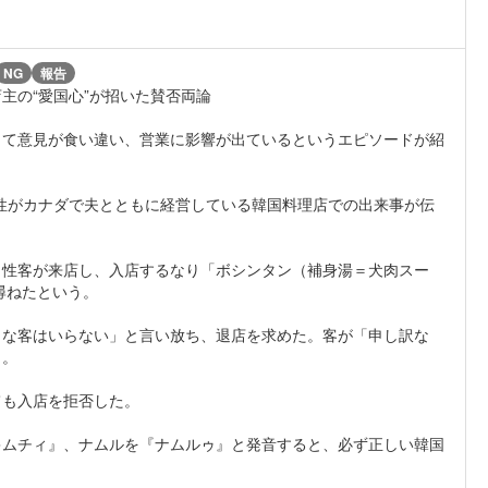
NG
報告
主の“愛国心”が招いた賛否両論
って意見が食い違い、営業に影響が出ているというエピソードが紹
代女性がカナダで夫とともに経営している韓国料理店での出来事が伝
男性客が来店し、入店するなり「ボシンタン（補身湯＝犬肉スー
尋ねたという。
うな客はいらない」と言い放ち、退店を求めた。客が「申し訳な
う。
ても入店を拒否した。
キムチィ』、ナムルを『ナムルゥ』と発音すると、必ず正しい韓国