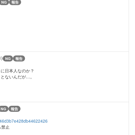
NG
報告
。
1)
NG
報告
当に日本人なのか？
ことないんだが…。
NG
報告
26746d3b7e428db44622426
ら禁止