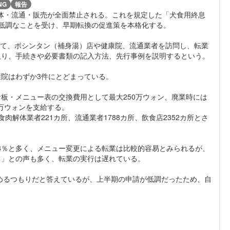
NG
報告
解体・流通・販売が全面禁止される。これを規定した「犬食用終息
低調なことを受け、早期転換の促進策を本格化する。
かけて、ボシンタン（補身湯）店や健康院、流通業者を訪問し、転業
取り、手続きや必要書類の記入方法、先行事例を説明するという。
院はわずか3件にとどまっている。
板・メニュー表の交換費用として最大250万ウォン、廃業時には
0万ウォンを支給する。
食肉解体業者221カ所、流通業者1788カ所、飲食店2352カ所とさ
.8％と多く、メニュー変更による転業は比較的容易とみられるが、
る」との声も多く、転業の実行は遅れている。
決めるつもりだと答えているが、上半期の申請が低調だったため、自