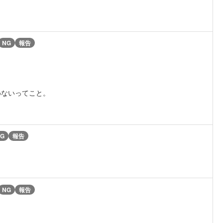
NG
報告
めないってこと。
G
報告
NG
報告