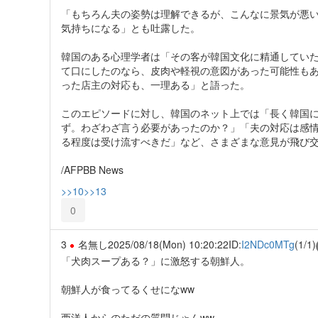
「もちろん夫の姿勢は理解できるが、こんなに景気が悪い
気持ちになる」とも吐露した。
韓国のある心理学者は「その客が韓国文化に精通してい
て口にしたのなら、皮肉や軽視の意図があった可能性も
った店主の対応も、一理ある」と語った。
このエピソードに対し、韓国のネット上では「長く韓国
ず。わざわざ言う必要があったのか？」「夫の対応は感
る程度は受け流すべきだ」など、さまざまな意見が飛び
/AFPBB News
>>10
>>13
0
3
名無し
2025/08/18(Mon) 10:20:22
ID:
I2NDc0MTg
(1/1)
「犬肉スープある？」に激怒する朝鮮人。
朝鮮人が食ってるくせになww
西洋人からのただの質問じゃんww