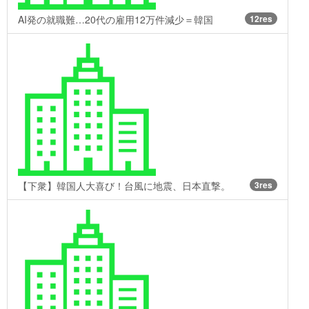
AI発の就職難…20代の雇用12万件減少＝韓国
12res
【下衆】韓国人大喜び！台風に地震、日本直撃。
3res