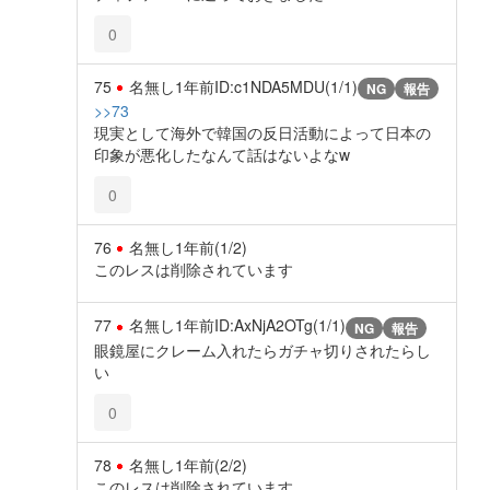
0
75
名無し
1年前
ID:c1NDA5MDU(1/1)
NG
報告
>>73
現実として海外で韓国の反日活動によって日本の
印象が悪化したなんて話はないよなw
0
76
名無し
1年前
(1/2)
このレスは削除されています
77
名無し
1年前
ID:AxNjA2OTg(1/1)
NG
報告
眼鏡屋にクレーム入れたらガチャ切りされたらし
い
0
78
名無し
1年前
(2/2)
このレスは削除されています