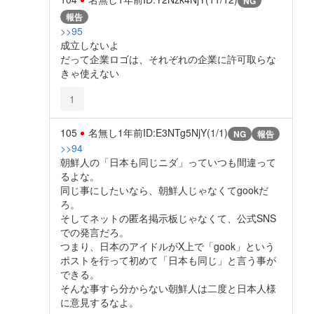
NG
報告
>>95
成立しないよ
だって企業ロゴは、それぞれの企業に許可取らな
きゃ使えない
1
105
名無し
1年前
ID:E3NTg5NjY(1/1)
NG
報告
>>94
朝鮮人の「日本も同じニダ」っていつも間違って
るよな。
同じ事にしたいなら、朝鮮人じゃなくてgookだ
ろ。
そしてネットの匿名掲示板じゃなくて、公式SNS
での発言だろ。
つまり、日本のアイドルがX上で「gook」という
ポストを行って初めて「日本も同じ」と言う事が
できる。
そんな事すら分からない朝鮮人は二度と日本人様
に意見するなよ。