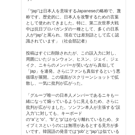
「“jap”は日本人を意味するJapaneseの略称で、蔑
称です。歴史的に、日本人を攻撃するための言葉
として使われてきました。特に、第二次世界大戦
中は抗日プロパガンダの一種として、多くの日系
人が“jap”と罵られ、現在では差別語として広く認
識されています」（社会部記者）
投稿はすぐに削除されたが、この誤入力に対し、
周囲にいたジョンウォン、ヒスン、ジェイ、ジェ
イク、ニキらのメンバーが笑いながら真似して
「jap」を連発。さらにファンも真似するという悪
循環が展開。この場面がスクリーンショットで拡
散し、一気に批判が広がった。
「グループ唯一の日本人メンバーであるニキも一
緒になって煽っているように見えるため、さらに
批判が広がりました。ソンフン本人が主張する“誤
入力”に対しても、キーボード
の“a”と“o”、“b”と“p”はかなり離れているため、タ
イプミスというのには無理があるとする見方が多
いです。韓国語の発音では“job”と“jap”は似ている