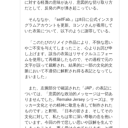
に対する軽蔑の意味があり、意図的な切り取り方
だとして、反発の声が沸き起こっている。
そんななか、『selfFab.』は8日に公式インスタ
グラムアカウントを更新。ヨンソさんが着用して
いた衣装について、以下のように謝罪している。
「このたびのリメイク作品により、不快な思い
やご不安を与えてしまったこと、心よりお詫び申
し上げます。該当の衣装はリサイクルユニフォー
ムを使用して再構築したもので、その過程で元の
文字が誤って裁断され、結果的に一部の文化的文
脈において不適切に解釈され得る表記となってし
まいました」
また、左腕部分で確認された「JAP」の表記に
ついては、「意図的な政治的メッセージは一切あ
りませんでした。Remake Jersey シリーズは、サ
ッカー文化とその精神に敬意を表して制作された
ものです」と釈明。「日本の皆さま、そしてその
文化に対して、私たちは常に深い尊敬の念を抱い
ています。今回の件で悲しい思いや誤解を生んで
しまったことを、重く受け止めております」と綴