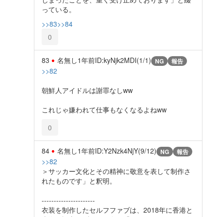
っている。
>>83
>>84
0
83
名無し
1年前
ID:kyNjk2MDI(1/1)
NG
報告
>>82
朝鮮人アイドルは謝罪なしww
これじゃ嫌われて仕事もなくなるよねww
0
84
名無し
1年前
ID:Y2Nzk4NjY(9/12)
NG
報告
>>82
＞サッカー文化とその精神に敬意を表して制作さ
れたものです」と釈明。
----------------------
衣装を制作したセルフファブは、2018年に香港と