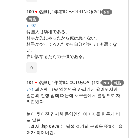
100
名無し
1年前
ID:EzODI1NzQ(2/2)
NG
報告
>>97
韓国人は幼稚である。
相手が先にやったから俺は悪くない。
相手がやってるんだから自分がやっても悪くな
い。
言い訳するただの子供である。
0
101
名無し
1年前
ID:I3OTUyOA=(1/2)
NG
報告
>>1
과거엔 그냥 일본인을 카리키던 용어였지만
일본의 전쟁 범죄 때문에 서구권에서 멸칭으로 자
리잡았다.
눈이 찢어진 간사한 동양인의 이미지를 만든게 바
로 일본
그래서 Jap's eye 는 남성 성기의 구멍을 뜻하는 용
어가 되어버린.