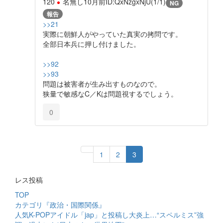
120
名無し
10月前
ID:QxNzgxNjU(1/1)
NG
報告
>>21
実際に朝鮮人がやっていた真実の拷問です。
全部日本兵に押し付けました。
>>92
>>93
問題は被害者が生み出すものなので。
狭量で敏感なC／Kは問題視するでしょう。
0
1
2
3
レス投稿
TOP
カテゴリ『政治・国際関係』
人気K-POPアイドル「jap」と投稿し大炎上…“スペルミス”強