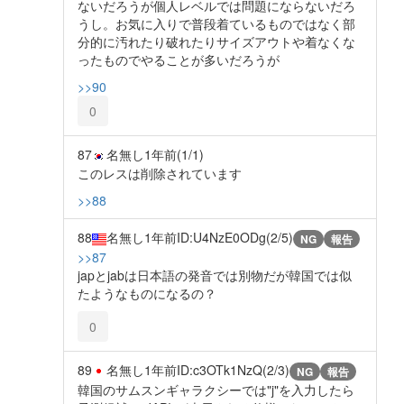
ないだろうが個人レベルでは問題にならないだろ
うし。お気に入りで普段着ているものではなく部
分的に汚れたり破れたりサイズアウトや着なくな
ったものでやることが多いだろうが
>>90
0
87
名無し
1年前
(1/1)
このレスは削除されています
>>88
88
名無し
1年前
ID:U4NzE0ODg(2/5)
NG
報告
>>87
japとjabは日本語の発音では別物だが韓国では似
たようなものになるの？
0
89
名無し
1年前
ID:c3OTk1NzQ(2/3)
NG
報告
韓国のサムスンギャラクシーでは"j"を入力したら