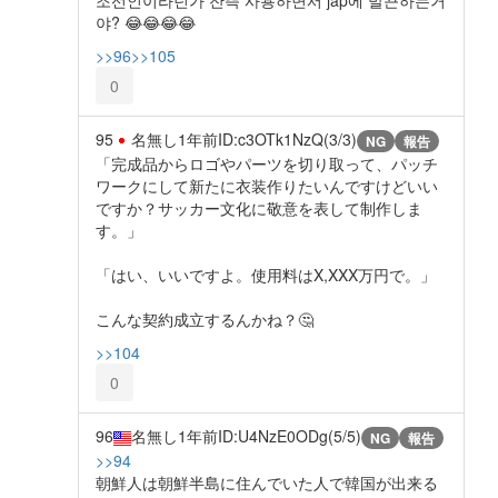
야? 😂😂😂😂
>>96
>>105
0
95
名無し
1年前
ID:c3OTk1NzQ(3/3)
NG
報告
「完成品からロゴやパーツを切り取って、パッチ
ワークにして新たに衣装作りたいんですけどいい
ですか？サッカー文化に敬意を表して制作しま
す。」
「はい、いいですよ。使用料はX,XXX万円で。」
こんな契約成立するんかね？🤔
>>104
0
96
名無し
1年前
ID:U4NzE0ODg(5/5)
NG
報告
>>94
朝鮮人は朝鮮半島に住んでいた人で韓国が出来る