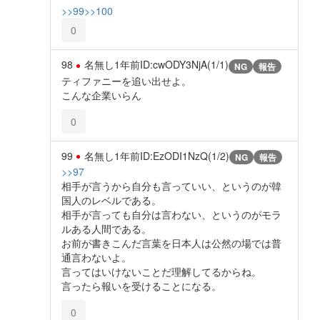
>>99
>>100
0
98
名無し
1年前
ID:cwODY3NjA(1/1)
NG
報告
ティファニーを追い出せよ。
こんな企業いらん
0
99
名無し
1年前
ID:EzODI1NzQ(1/2)
NG
報告
>>97
相手が言うから自分も言っていい、というのが韓
国人のレベルである。
相手が言っても自分は言わない、というのがモラ
ルある人間である。
お前が書きこんだ言葉を日本人は公然の場では普
通言わないよ。
言ってはいけないことだ理解してるからね。
言ったら報いを受けることになる。
0