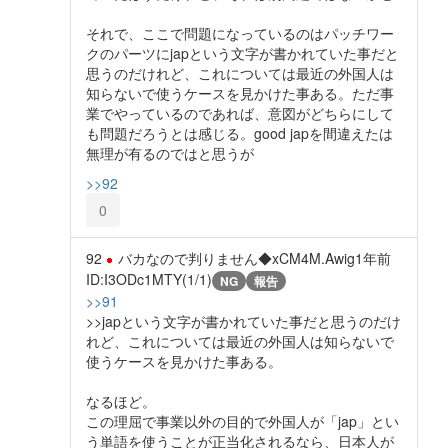
それで、ここで問題になっているのはパッチワー
クのパーツにjapという文字が書かれていた事だと
思うのだけれど、これについては最近の外国人は
知らないで使うケースを見かけた事ある。ただ事
業でやっているのであれば、意図がどちらにして
も問題だろうとは感じる。good japを間違えたは
無理が有るのではと思うが
>>92
0
92
バカなので判りません◆xCM4M.Awig
1年前
ID:I3ODc1MTY(1/1)
NG
報告
>>91
>>japという文字が書かれていた事だと思うのだけ
れど、これについては最近の外国人は知らないで
使うケースを見かけた事ある。
なるほど。
この理屈で事業以外の目的で外国人が「jap」とい
う単語を使うことが正当化されるなら、日本人が