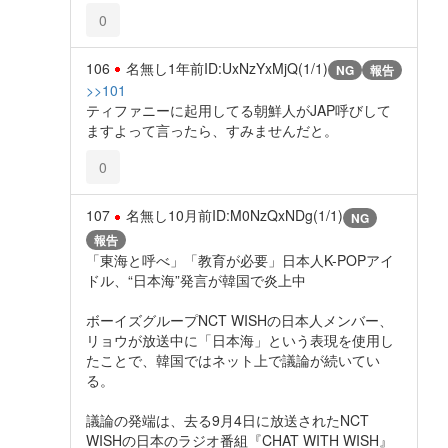
0
106
名無し
1年前
ID:UxNzYxMjQ(1/1)
NG
報告
>>101
ティファニーに起用してる朝鮮人がJAP呼びして
ますよって言ったら、すみませんだと。
0
107
名無し
10月前
ID:M0NzQxNDg(1/1)
NG
報告
「東海と呼べ」「教育が必要」日本人K-POPアイ
ドル、“日本海”発言が韓国で炎上中
ボーイズグループNCT WISHの日本人メンバー、
リョウが放送中に「日本海」という表現を使用し
たことで、韓国ではネット上で議論が続いてい
る。
議論の発端は、去る9月4日に放送されたNCT
WISHの日本のラジオ番組『CHAT WITH WISH』