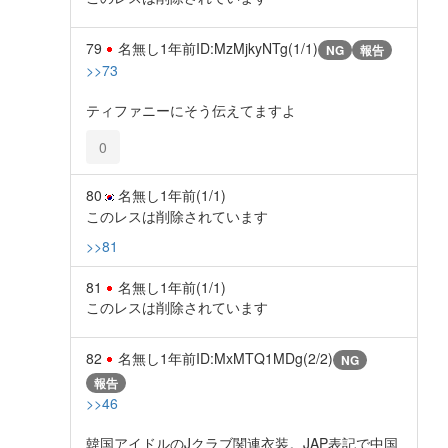
79
名無し
1年前
ID:MzMjkyNTg(1/1)
NG
報告
>>73
ティファニーにそう伝えてますよ
0
80
名無し
1年前
(1/1)
このレスは削除されています
>>81
81
名無し
1年前
(1/1)
このレスは削除されています
82
名無し
1年前
ID:MxMTQ1MDg(2/2)
NG
報告
>>46
韓国アイドルのJクラブ関連衣装。JAP表記で中国