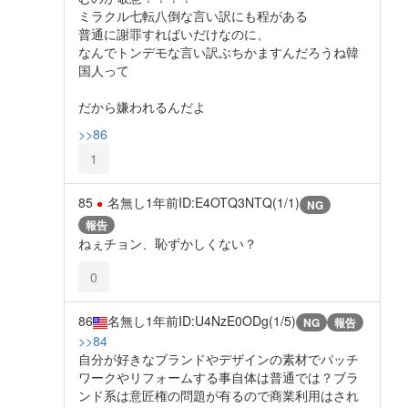
ミラクル七転八倒な言い訳にも程がある
普通に謝罪すればいだけなのに、
なんでトンデモな言い訳ぶちかますんだろうね韓
国人って
だから嫌われるんだよ
>>86
1
85
名無し
1年前
ID:E4OTQ3NTQ(1/1)
NG
報告
ねぇチョン、恥ずかしくない？
0
86
名無し
1年前
ID:U4NzE0ODg(1/5)
NG
報告
>>84
自分が好きなブランドやデザインの素材でパッチ
ワークやリフォームする事自体は普通では？ブラ
ンド系は意匠権の問題が有るので商業利用はされ