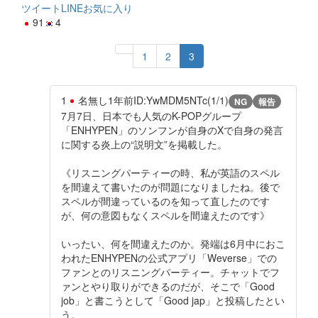
ツイート
LINE
お気に入り
91
4
1
2
3
1
名無し
1年前
ID:YwMDM5NTc(1/1)
NG
報告
7月7日、日本でも人気のK-POPグループ
「ENHYPEN」のソンフンが自身のXで自身の発言
に関する炎上の“説明文”を掲載した。
《リスニングパーティーの時、私が英語のスペル
を間違えて書いたのが問題になりましたね。後で
スペルが間違っているのを知って直したのです
が、何の意図もなくスペルを間違えたのです》
いったい、何を間違えたのか。発端は6月中におこ
われたENHYPENの公式アプリ「Weverse」での
ファンとのリスニングパーティー。チャットでフ
ァンとやり取りができるのだが、そこで「Good
job」と書こうとして「Good jap」と投稿したとい
う。