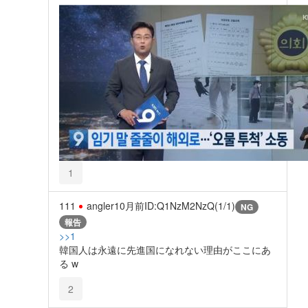
1
111
angler
10月前
ID:Q1NzM2NzQ(1/1)
NG
報告
>>1
韓国人は永遠に先進国になれない理由がここにあ
る w
2