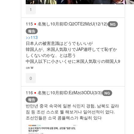
1
115
名無し
10月前
ID:Q2OTE2MzU(12/12)
NG
報告
>>113
日本人の被害意識はどうでもいいが
韓国人が、米国人気取りでJAP連呼してて恥ずか
しくないのかな、とは思う
中国人以下に小さいくせに米国人気取りの韓国人9
㎝ｗ
0
116
名無じ
10月前
ID:EzMzc3ODU(3/3)
NG
報告
반만년 중국 속국에 일본 식민지 경험, 남북도 갈라
짐 등 조선 스스로 뭘 해보거나 일어선적이 없다.
조선인들은 소국 콤플렉스가 확실히 있다