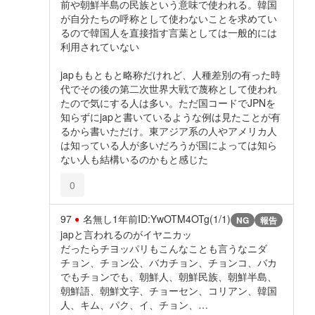
前や朝鮮半島の民族という意味で使われる。韓国
が自分たちの呼称として使わないことを求めてい
るので韓国人を直接指す言葉としては一般的には
利用されていない
japももともと略称だけれど、人種差別の有った時
代でその後の第二次世界大戦で蔑称として使われ
たので気にする人は多い。ただ国コードでJPNを
知らずにjapと書いているような例は見たことが有
るから書いただけ。東アジア系の人やアメリカ人
は知っている人が多いだろうが国によっては知ら
ない人も結構いるのかもと感じた
0
97
名無し
1年前
ID:YwOTM4OTg(1/1)
NG
報告
japと言われるのがイヤニカッ
だったらチヨッパリもこんなことも言うなニダ
チョン、チョン公、バカチョン、チョンコ、バカ
でもチョンでも、朝鮮人、朝鮮民族、朝鮮半島、
朝鮮語、朝鮮文字、チョーセン、コリアン、韓国
人、キム、パク、イ、チョン、…