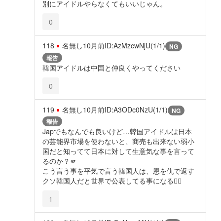
別にアイドルやらなくてもいいじゃん。
0
118
名無し
10月前
ID:AzMzcwNjU(1/1)
NG
報告
韓国アイドルは中国と仲良くやってください
0
119
名無し
10月前
ID:A3ODc0NzU(1/1)
NG
報告
Japでもなんでも良いけど…韓国アイドルは日本
の芸能界市場を使わないと、商売も出来ない弱小
国だと知ってて日本に対して生意気な事を言って
るのか？🫵
こう言う事を平気で言う韓国人は、恩を仇で返す
クソ韓国人だと世界で公表してる事になる😮‍💨
1