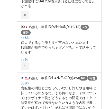
予測候補に"JAP!"が表示される仕様になってると
か？🤔
0
90
名無し
1年前
ID:Y2Nzk4NjY(10/12)
NG
報告
>>86
個人でするなら誰も文句言わないと思います
服職業が商売でやっちゃダメだろ、って話をして
います
>>91
1
91
名無し
1年前
ID:U4NzE0ODg(3/5)
NG
報告
>>90
意匠権の問題とはなっていないし許可や使用料は
払っているのかもね。まあ何にせよ、それについ
てはデザイナー側がどうするかの問題では？上で
は敬意が有れば出来ないというような内容で書い
ていたはずだけれど、それは別問題ではないかと