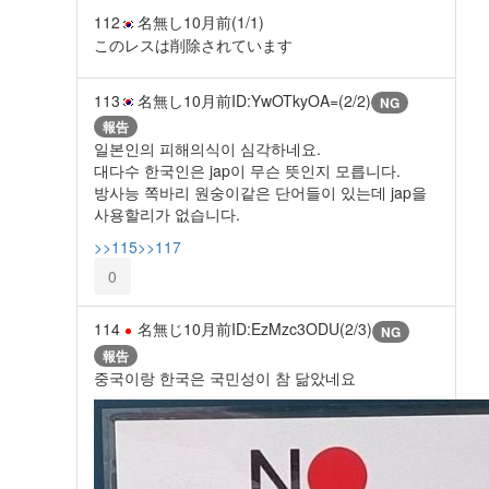
112
名無し
10月前
(1/1)
このレスは削除されています
113
名無し
10月前
ID:YwOTkyOA=(2/2)
NG
報告
일본인의 피해의식이 심각하네요.
대다수 한국인은 jap이 무슨 뜻인지 모릅니다.
방사능 쪽바리 원숭이같은 단어들이 있는데 jap을
사용할리가 없습니다.
>>115
>>117
0
114
名無じ
10月前
ID:EzMzc3ODU(2/3)
NG
報告
중국이랑 한국은 국민성이 참 닮았네요