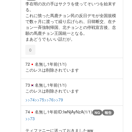
李在明の次の手はサクラを使ってそいつを始末す
る。
これに憤った馬鹿チョン民の反日デモが全国規模
で数ヶ月に渡って繰り広げられ、日韓断交、在チ
ョン一斉強制帰国、北チョンとの停戦宣言後、念
願の馬鹿チョン王国統一となる。
まあどうでもいい話だが。
0
72
名無し
1年前
(1/1)
このレスは削除されています
73
名無し
1年前
(1/1)
このレスは削除されています
>>74
>>75
>>76
>>79
74
名無し
1年前
ID:IwNjAyNzA(1/1)
NG
報告
>>73
ティファニーに送っておきましたww