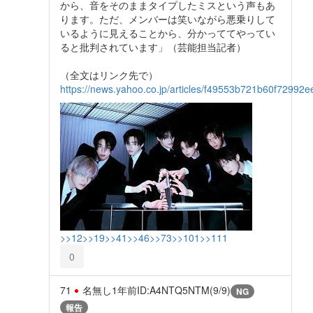
から、音をそのままタイプしたミスという声もあ
ります。ただ、メンバーは笑いながら悪乗りして
いるように見えることから、分かっててやってい
ると批判されています」（芸能担当記者）
（全文はリンク先で）
https://news.yahoo.co.jp/articles/f49553b721b60f7299
>>12
>>19
>>41
>>46
>>73
>>101
>>111
0
71
名無し
1年前
ID:A4NTQ5NTM(9/9)
NG
報告