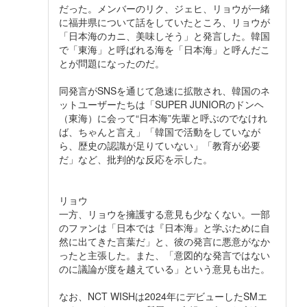
だった。メンバーのリク、ジェヒ、リョウが一緒
に福井県について話をしていたところ、リョウが
「日本海のカニ、美味しそう」と発言した。韓国
で「東海」と呼ばれる海を「日本海」と呼んだこ
とが問題になったのだ。
同発言がSNSを通じて急速に拡散され、韓国のネ
ットユーザーたちは「SUPER JUNIORのドンヘ
（東海）に会って“日本海”先輩と呼ぶのでなけれ
ば、ちゃんと言え」「韓国で活動をしていなが
ら、歴史の認識が足りていない」「教育が必要
だ」など、批判的な反応を示した。
リョウ
一方、リョウを擁護する意見も少なくない。一部
のファンは「日本では『日本海』と学ぶために自
然に出てきた言葉だ」と、彼の発言に悪意がなか
ったと主張した。また、「意図的な発言ではない
のに議論が度を越えている」という意見も出た。
なお、NCT WISHは2024年にデビューしたSMエ