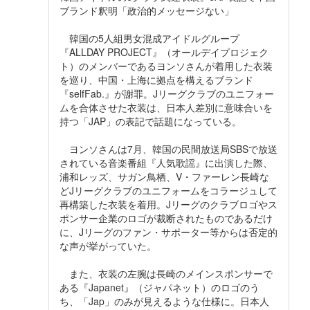
ブランド釈明「政治的メッセージない」
韓国の5人組男女混成アイドルグループ
『ALLDAY PROJECT』（オールデイプロジェク
ト）のメンバーであるヨンソさんが着用した衣装
を巡り、中国・上海に拠点を構えるブランド
『selfFab.』が謝罪。Jリーグクラブのユニフォー
ムを合体させた衣装は、日本人差別に意味合いを
持つ「JAP」の表記で話題になっている。
ヨンソさんは7月、韓国の民間放送局SBSで放送
されている音楽番組『人気歌謡』に出演した際、
浦和レッズ、サガン鳥栖、V・ファーレン長崎な
どJリーグクラブのユニフォームをコラージュして
再構築した衣装を着用。Jリーグのクラブロゴやス
ポンサー企業のロゴが裁断されたものであるだけ
に、Jリーグのファン・サポーター等からは否定的
な声が挙がっていた。
また、衣装の左腕は長崎のメインスポンサーで
ある『Japanet』（ジャパネット）のロゴのう
ち、「Jap」のみが見えるような仕様に。日本人