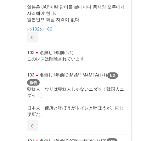
일본은 JAP이란 단어를 볼때마다 동서양 모두에게
사죄해야 한다.
일본인으 화낼 자격이 없다.
>>102
>>106
0
102
名無し
1年前
(1/1)
このレスは削除されています
103
名無し
1年前
ID:MzMTM4MTA(1/1)
NG
報告
朝鮮人「ウリは朝鮮人じゃないニダッ！韓国人ニ
ダッ！」
日本人「便所と呼ぼうがトイレと呼ぼうが、同じ
便所だ」
0
104
名無し
1年前
ID:Y2Nzk4NjY(11/12)