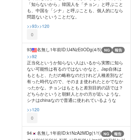
「知らないから」韓国人を「チョン」と呼ぶこと
も、中国を「シナ」と呼ぶことも、個人的になら
問題ないということだな。
>>93
>>120
0
93
名無し
1年前
ID:U4NzE0ODg(4/5)
NG
報告
>>92
正当化というか知らない人はいるから実際に知ら
ない可能性は有るのではないかなと。Jap自体は
もともと、ただの略称なのだけれど人種差別など
有った時代なので、そのまま使われたとかでなか
ったかな。チョンはもともと差別目的の語では？
どちらかというと朝鮮人とかの方が近いような。
シナはchinaなので普通に使われているような
>>120
0
94
名無し
1年前
ID:k1NzA2MDg(1/1)
NG
報告
조선인이라던가 잔뜩 사용하면서 jap에 발끈하는거