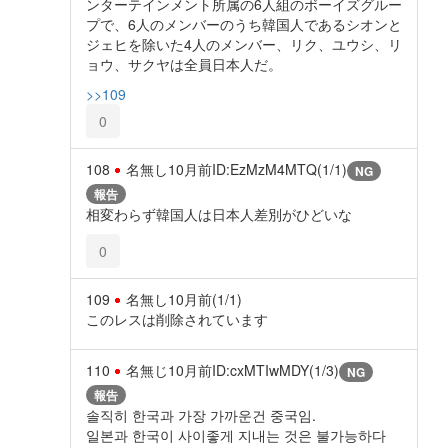
ンターテインメント所属の6人組のボーイズグルー
プで、6人のメンバーのうち韓国人であるシオンと
ジェヒを除いた4人のメンバー、リク、ユウシ、リ
ョウ、サクヤは全員日本人だ。
>>109
0
108
名無し
10月前
ID:EzMzM4MTQ(1/1)
NG
報告
相変わらず韓国人は日本人差別がひどいな
0
109
名無し
10月前
(1/1)
このレスは削除されています
110
名無じ
10月前
ID:cxMTIwMDY(1/3)
NG
報告
솔직히 한국과 가장 가까운건 중국임.
일본과 한국이 사이좋게 지내는 것은 불가능하다