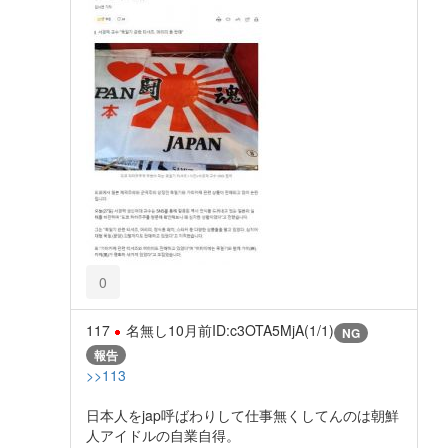
0
117
名無し
10月前
ID:c3OTA5MjA(1/1)
NG
報告
>>113
日本人をjap呼ばわりして仕事無くしてんのは朝鮮
人アイドルの自業自得。