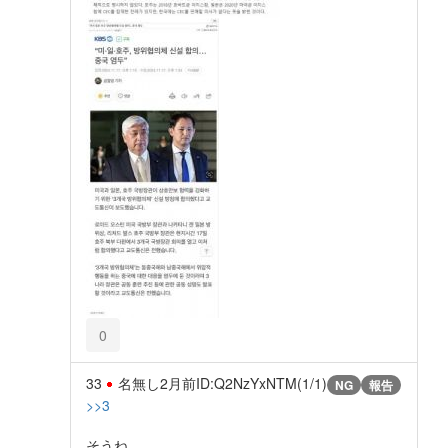
0
33
名無し
2月前
ID:Q2NzYxNTM(1/1)
NG
報告
>>3
そうね。