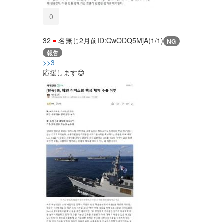
0
32
名無じ
2月前
ID:QwODQ5MjA(1/1)
NG
報告
>>3
応援します😊