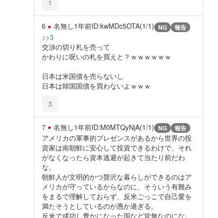
1
6
名無し
1年前
ID:kwMDc5OTA(1/1)
NG
報告
>>3
交渉の切り札を売って
かわりに呪いの札を買えと？ｗｗｗｗｗｗ
日本は米国債を売らないし
日本は韓国国債を買わないよｗｗｗ
3
7
名無し
1年前
ID:M0MTQyNjA(1/1)
NG
報告
アメリカの軍事的プレゼンスがあるから世界の投
資家は南朝鮮に安心して投資できるわけで、それ
がなくなったら資本逃避が起きて当たり前だわ
な。
朝鮮人が文明的かつ贅沢な暮らしができるのはア
メリカが守っているからなのに、そういう有難み
をまるで理解しておらず、反米ごっこで自己愛を
満たそうとしているのが愚か過ぎる。
反米で成功し豊かになった国など皆無なのにな。