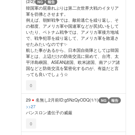
(2/2)
NG
報告
韓国軍の屁垂れぶりは第二次世界大戦のイタリア
軍を彷彿とさせます。
例えば、朝鮮戦争では、敵前逃亡を繰り返し、そ
の都度、アメリカ軍や国連軍などが尻拭いをして
いたり、ベトナム戦争では、アメリカ軍後方地域
で、戦争犯罪を繰り返して、アメリカ軍を敗退さ
せたみたいなのです✨️
航した事があるから、日本国自衛隊としては韓国
軍とは、上辺だけの防衛交流に留めて、台湾、太
平洋島嶼国、ASEAN諸国、欧米諸国、南アジア諸
国などと防衛交流を緊密化するのが、有益だと言
っても良いでしょう☆
0
29
名無し
2月前
ID:g5NzQyODQ(1/1)
NG
報告
>>27
パンスロン遺伝子の威厳
0