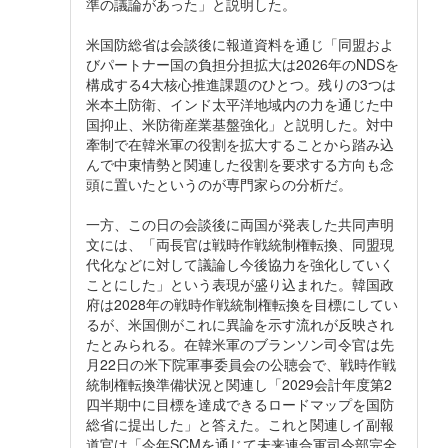
準の議論があった」と説明した。
米国防総省は会談後に報道資料を通じ「同盟およ
びパートナー国の負担分担拡大は2026年のNDSを
構成する4大核心推進課題のひとつ。残りの3つは
米本土防衛、インド太平洋地域内の力を通じた中
国抑止、米防衛産業基盤強化」と説明した。対中
牽制で在韓米軍の役割を拡大することから踏み込
んで中東情勢と関連した役割を要求する方向も念
頭に置いたというのが専門家らの分析だ。
一方、この日の会談後に両国が発表した共同声明
文には、「両長官は戦時作戦統制権転換、同盟現
代化などに対して議論し今後協力を強化していく
ことにした」という表現が盛り込まれた。韓国政
府は2028年の戦時作戦統制権転換を目標にしてい
るが、米国側がこれに異論を示す流れが反映され
たとみられる。在韓米軍のブランソン司令官は先
月22日の米下院軍事委員会の公聴会で、戦時作戦
統制権転換準備状況と関連し「2029会計年度第2
四半期中に目標を達成できるロードマップを国防
総省に提出した」と答えた。これと関連しイ副報
道官は「今年SCMを通じて未来連合軍司令部完全