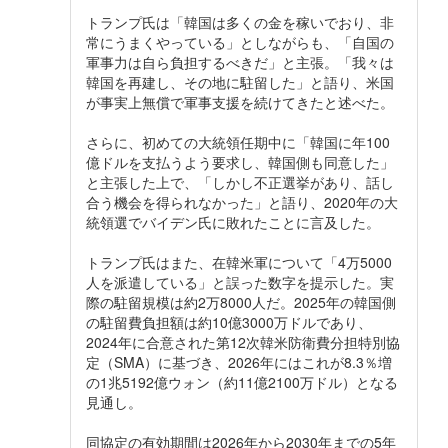
トランプ氏は「韓国は多くの金を稼いでおり、非
常にうまくやっている」としながらも、「自国の
軍事力は自ら負担するべきだ」と主張。「我々は
韓国を再建し、その地に駐留した」と語り、米国
が事実上無償で軍事支援を続けてきたと述べた。
さらに、初めての大統領任期中に「韓国に年100
億ドルを支払うよう要求し、韓国側も同意した」
と主張した上で、「しかし不正選挙があり、話し
合う機会を得られなかった」と語り、2020年の大
統領選でバイデン氏に敗れたことに言及した。
トランプ氏はまた、在韓米軍について「4万5000
人を派遣している」と誤った数字を提示した。実
際の駐留規模は約2万8000人だ。2025年の韓国側
の駐留費負担額は約10億3000万ドルであり、
2024年に合意された第12次韓米防衛費分担特別協
定（SMA）に基づき、2026年にはこれが8.3％増
の1兆5192億ウォン（約11億2100万ドル）となる
見通し。
同協定の有効期間は2026年から2030年までの5年