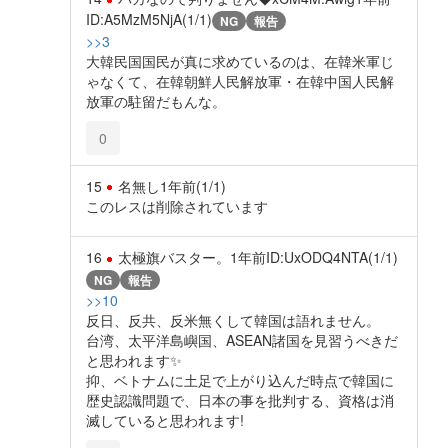
ID:A5MzM5NjA(1/1)
NG
報告
>>3
大韓民国国民が真に求めているのは、在韓米軍じ
ゃなくて、在韓朝鮮人民解放軍・在韓中国人民解
放軍の駐留だもんな。
0
15
名無し
1年前
(1/1)
このレスは削除されています
16
太極旗バスター。
1年前
ID:UxODQ4NTA(1/1)
NG
報告
>>10
反日、反共、反米無くして韓国は語れません。
台湾、太平洋島嶼国、ASEAN諸国を見習うべきだ
と思われます✨️
抑、ベトナムに土足で上がり込んだ時点で韓国に
歴史認識問題で、日本の事を批判する、資格は消
滅していると思われます!