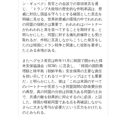
ン・ギュベク）長官との会談での冒頭発言を通
じ、「トランプ大統領の歴史的な作戦承認は、脅
威に対抗し国益を守ろうとする確固とした意志を
明確に見せる。世界的脅威の環境の中でわれわれ
の同盟の強靭さは重要で、われわれはパートナー
がわれわれと肩を並べてすることを期待する」と
明らかにした。同盟に対する儀礼的修辞とも受け
取れるが、作戦に言及しながらこうした発言をし
たのは韓国にイラン戦争と関連した役割を要求し
たとみる余地がある。
またヘグセス長官は昨年11月に韓国で開かれた韓
米安保協議会（SCM）に言及し、「韓国の国防費
増額と韓半島（朝鮮半島）安全保障の主要な責任
を担い示してくれるリーダーシップはとても重要
だ」と明らかにした。彼は「これは米国のすべて
のパートナーが見習うべき同盟国間の防衛費分担
の典型。真の同盟の分担は回復力ある同盟の土台
で、共通の敵を効果的に抑止するのに必須」と話
した。韓国が模範同盟である点を再確認しながら
さらに大きな寄与が必要だという圧力をかけたも
のとみられる。