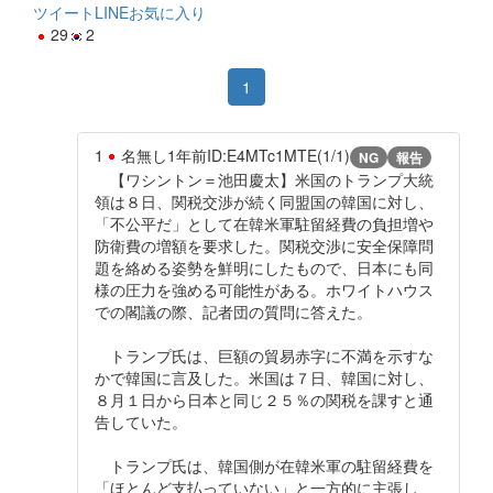
ツイート
LINE
お気に入り
29
2
1
1
名無し
1年前
ID:E4MTc1MTE(1/1)
NG
報告
【ワシントン＝池田慶太】米国のトランプ大統
領は８日、関税交渉が続く同盟国の韓国に対し、
「不公平だ」として在韓米軍駐留経費の負担増や
防衛費の増額を要求した。関税交渉に安全保障問
題を絡める姿勢を鮮明にしたもので、日本にも同
様の圧力を強める可能性がある。ホワイトハウス
での閣議の際、記者団の質問に答えた。
トランプ氏は、巨額の貿易赤字に不満を示すな
かで韓国に言及した。米国は７日、韓国に対し、
８月１日から日本と同じ２５％の関税を課すと通
告していた。
トランプ氏は、韓国側が在韓米軍の駐留経費を
「ほとんど支払っていない」と一方的に主張し、