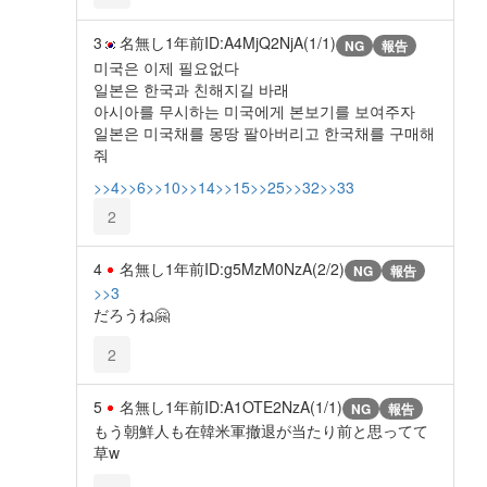
3
名無し
1年前
ID:A4MjQ2NjA(1/1)
NG
報告
미국은 이제 필요없다
일본은 한국과 친해지길 바래
아시아를 무시하는 미국에게 본보기를 보여주자
일본은 미국채를 몽땅 팔아버리고 한국채를 구매해
줘
>>4
>>6
>>10
>>14
>>15
>>25
>>32
>>33
2
4
名無し
1年前
ID:g5MzM0NzA(2/2)
NG
報告
>>3
だろうね🤗
2
5
名無し
1年前
ID:A1OTE2NzA(1/1)
NG
報告
もう朝鮮人も在韓米軍撤退が当たり前と思ってて
草w