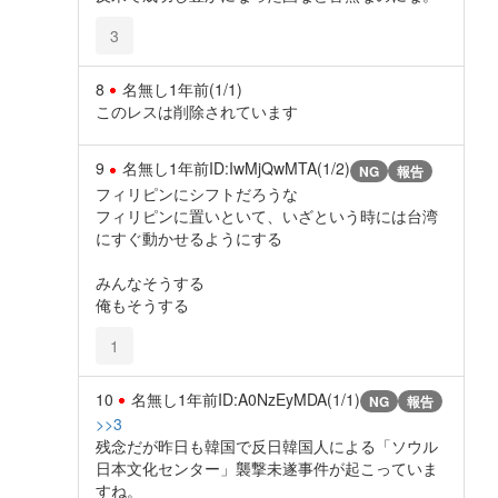
3
8
名無し
1年前
(1/1)
このレスは削除されています
9
名無し
1年前
ID:IwMjQwMTA(1/2)
NG
報告
フィリピンにシフトだろうな
フィリピンに置いといて、いざという時には台湾
にすぐ動かせるようにする
みんなそうする
俺もそうする
1
10
名無し
1年前
ID:A0NzEyMDA(1/1)
NG
報告
>>3
残念だが昨日も韓国で反日韓国人による「ソウル
日本文化センター」襲撃未遂事件が起こっていま
すね。