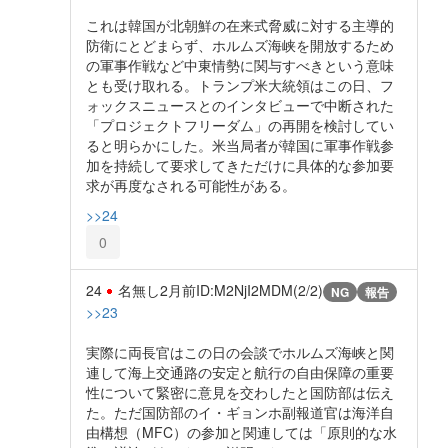
これは韓国が北朝鮮の在来式脅威に対する主導的
防衛にとどまらず、ホルムズ海峡を開放するため
の軍事作戦など中東情勢に関与すべきという意味
とも受け取れる。トランプ米大統領はこの日、フ
ォックスニュースとのインタビューで中断された
「プロジェクトフリーダム」の再開を検討してい
ると明らかにした。米当局者が韓国に軍事作戦参
加を持続して要求してきただけに具体的な参加要
求が再度なされる可能性がある。
>>24
0
24
名無し
2月前
ID:M2NjI2MDM(2/2)
NG
報告
>>23
実際に両長官はこの日の会談でホルムズ海峡と関
連して海上交通路の安定と航行の自由保障の重要
性について緊密に意見を交わしたと国防部は伝え
た。ただ国防部のイ・ギョンホ副報道官は海洋自
由構想（MFC）の参加と関連しては「原則的な水