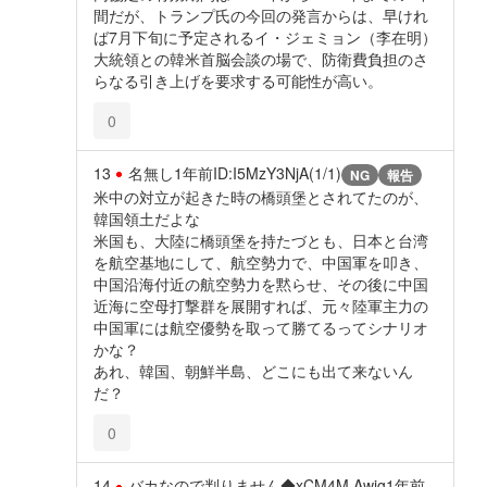
間だが、トランプ氏の今回の発言からは、早けれ
ば7月下旬に予定されるイ・ジェミョン（李在明）
大統領との韓米首脳会談の場で、防衛費負担のさ
らなる引き上げを要求する可能性が高い。
0
13
名無し
1年前
ID:I5MzY3NjA(1/1)
NG
報告
米中の対立が起きた時の橋頭堡とされてたのが、
韓国領土だよな
米国も、大陸に橋頭堡を持たづとも、日本と台湾
を航空基地にして、航空勢力で、中国軍を叩き、
中国沿海付近の航空勢力を黙らせ、その後に中国
近海に空母打撃群を展開すれば、元々陸軍主力の
中国軍には航空優勢を取って勝てるってシナリオ
かな？
あれ、韓国、朝鮮半島、どこにも出て来ないん
だ？
0
14
バカなので判りません◆xCM4M.Awig
1年前