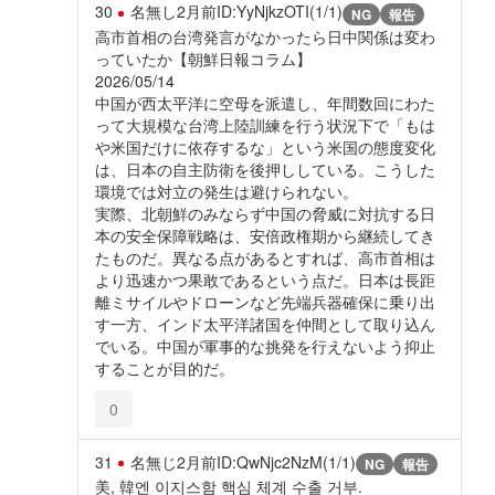
30
名無し
2月前
ID:YyNjkzOTI(1/1)
NG
報告
高市首相の台湾発言がなかったら日中関係は変わ
っていたか【朝鮮日報コラム】
2026/05/14
中国が西太平洋に空母を派遣し、年間数回にわた
って大規模な台湾上陸訓練を行う状況下で「もは
や米国だけに依存するな」という米国の態度変化
は、日本の自主防衛を後押ししている。こうした
環境では対立の発生は避けられない。
実際、北朝鮮のみならず中国の脅威に対抗する日
本の安全保障戦略は、安倍政権期から継続してき
たものだ。異なる点があるとすれば、高市首相は
より迅速かつ果敢であるという点だ。日本は長距
離ミサイルやドローンなど先端兵器確保に乗り出
す一方、インド太平洋諸国を仲間として取り込ん
でいる。中国が軍事的な挑発を行えないよう抑止
することが目的だ。
0
31
名無じ
2月前
ID:QwNjc2NzM(1/1)
NG
報告
美, 韓엔 이지스함 핵심 체계 수출 거부.