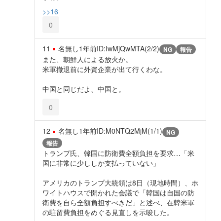
>>16
0
11
名無し
1年前
ID:IwMjQwMTA(2/2)
NG
報告
また、朝鮮人による放火か。
米軍撤退前に外資企業が出て行くわな。
中国と同じだよ、中国と。
0
12
名無し
1年前
ID:M0NTQ2MjM(1/1)
NG
報告
トランプ氏、韓国に防衛費全額負担を要求…「米
国に非常に少ししか支払っていない」
アメリカのトランプ大統領は8日（現地時間）、ホ
ワイトハウスで開かれた会議で「韓国は自国の防
衛費を自ら全額負担すべきだ」と述べ、在韓米軍
の駐留費負担をめぐる見直しを示唆した。