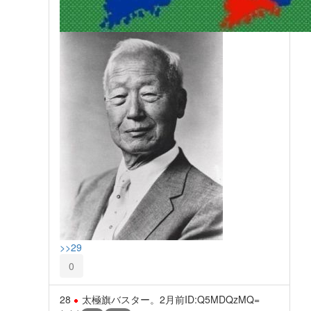
>>29
0
28
太極旗バスター。
2月前
ID:Q5MDQzMQ=