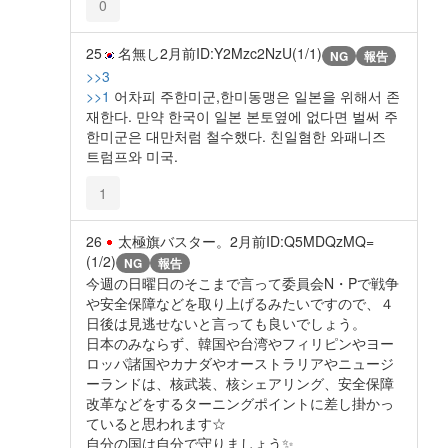
0
25
名無し
2月前
ID:Y2Mzc2NzU(1/1)
NG
報告
>>3
>>1
어차피 주한미군,한미동맹은 일본을 위해서 존
재한다. 만약 한국이 일본 본토옆에 없다면 벌써 주
한미군은 대만처럼 철수했다. 친일혐한 와패니즈
트럼프와 미국.
1
26
太極旗バスター。
2月前
ID:Q5MDQzMQ=
(1/2)
NG
報告
今週の日曜日のそこまで言って委員会N・Pで戦争
や安全保障などを取り上げるみたいですので、４
日後は見逃せないと言っても良いでしょう。
日本のみならず、韓国や台湾やフィリピンやヨー
ロッパ諸国やカナダやオーストラリアやニュージ
ーランドは、核武装、核シェアリング、安全保障
改革などをするターニングポイントに差し掛かっ
ていると思われます☆
自分の国は自分で守りましょう✨️