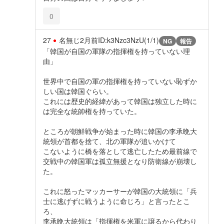
0
27
名無じ
2月前
ID:k3Nzc3NzU(1/1)
NG
報告
「韓国が自国の軍隊の指揮権を持っていない理
由」
世界中で自国の軍の指揮権を持っていない恥ずか
しい国は韓国ぐらい。
これには歴史的経緯があって韓国は独立した時に
は完全な統帥権を持っていた。
ところが朝鮮戦争が始まった時に韓国の李承晩大
統領が首都を捨て、北の軍隊が追いかけて
こないように橋を落として逃亡したため最前線で
交戦中の韓国軍は孤立無援となり防衛線が崩壊し
た。
これに怒ったマッカーサーが韓国の大統領に「兵
士に逃げずに戦うように命じろ」と言ったとこ
ろ、
李承晩大統領は「指揮権を米軍に譲るから代わり