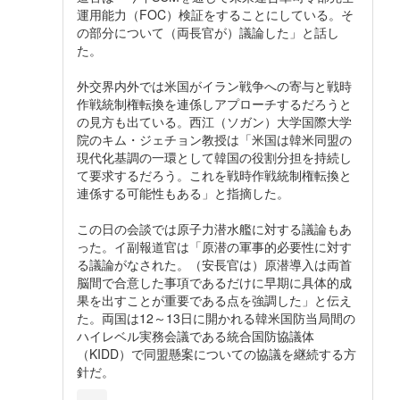
運用能力（FOC）検証をすることにしている。そ
の部分について（両長官が）議論した」と話し
た。
外交界内外では米国がイラン戦争への寄与と戦時
作戦統制権転換を連係しアプローチするだろうと
の見方も出ている。西江（ソガン）大学国際大学
院のキム・ジェチョン教授は「米国は韓米同盟の
現代化基調の一環として韓国の役割分担を持続し
て要求するだろう。これを戦時作戦統制権転換と
連係する可能性もある」と指摘した。
この日の会談では原子力潜水艦に対する議論もあ
った。イ副報道官は「原潜の軍事的必要性に対す
る議論がなされた。（安長官は）原潜導入は両首
脳間で合意した事項であるだけに早期に具体的成
果を出すことが重要である点を強調した」と伝え
た。両国は12～13日に開かれる韓米国防当局間の
ハイレベル実務会議である統合国防協議体
（KIDD）で同盟懸案についての協議を継続する方
針だ。