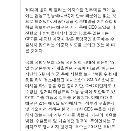
‘바다의 방패’라 불리는 이지스함 전투력을 크게 높
이는 협동교전능력(CEC)이 한국 해군에는 없는 것
으로 드러났다. 세종대왕급·정조대왕급 이지스함 6
척을 확보하려는 해군은 미국 측에 CEC 도입을 타
진했으나 받아들여지지 않았다. 호주·일본에는
CEC를 제공한 미국이 같은 동맹국인 한국에는 수
출하지 않으려는 이중적 태도를 보이고 있는 데 따
른 것이다.
국회 국방위원회 소속 국민의힘 강대식 의원이 19
일 해군본부에서 제출받은 자료에 따르면, 해군은
지난해 6월 미 해군 측에 서한을 보내 “북한 위협 대
응을 위해 정조대왕급 이지스함과 SM-3·6 함대공
미사일 확보 등을 추진 중이지만, CEC 미탑재로 초
수평선, 장거리 대공표적 대응 능력이 제한되고 있
다”며 수출 가능성 검토를 요청했다. 이에 대해 미
해군은 같은 해 8월 답신에서 “미 정부의 수출통제
및 기술이전 정책은 한국에 대한 CEC 수출을 지원
하지 않는다”며 거부 의사를 밝혔다. 거부의 이유로
밝힌 ‘수출통제 및 기술이전 정책’이 무엇인지는 구
체적으로 명시하지 않았다. 호주는 2018년 호바트