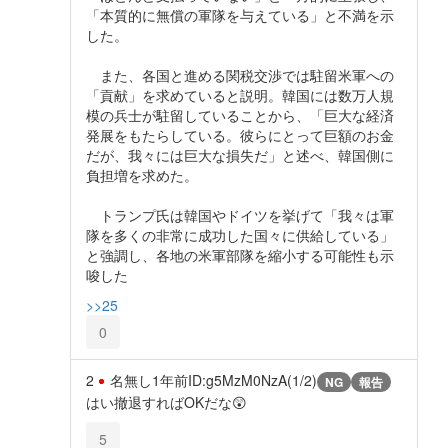
「本質的に無償の軍隊を与えている」と不満を示
した。
また、各国と進める関税交渉では駐留米軍への
「貢献」を求めていると説明。韓国には数万人規
模の兵士が駐留していることから、「巨大な経済
発展をもたらしている。彼らにとって巨額のお金
だが、我々には巨大な損失だ」と述べ、韓国側に
負担増を求めた。
トランプ氏は韓国やドイツを挙げて「我々は軍
隊を多くの非常に成功した国々に供給している」
と強調し、各地の米軍部隊を縮小する可能性も示
唆した
>>25
0
2
名無し
1年前
ID:g5MzM0NzA(1/2)
NG
報告
はい撤退すればOKだな😲
5