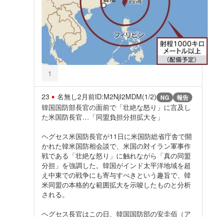
1
23
名無し
2月前
ID:M2NjI2MDM(1/2)
NG
報告
韓国国防部長官の面前で「壮絶な怒り」に言及し
た米国防長官…「同盟負担分担拡大を」
ヘグセス米国防長官が11日に米国防総省庁舎で開
かれた韓米国防相会談で、米国の対イラン軍事作
戦である「壮絶な怒り」に触れながら「真の同盟
分担」を強調した。韓国がインド太平洋地域を超
え中東での戦争にも寄与すべきという趣旨で、韓
米同盟の本格的な範囲拡大を示唆したものと分析
される。
ヘグセス長官はこの日、韓国国防部の安圭佰（ア