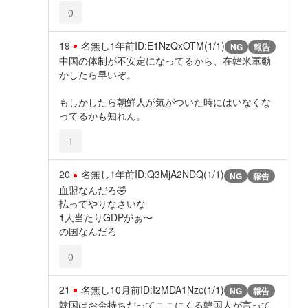
0
19
名無し
1年前
ID:E1NzQxOTM(1/1)
NG
報告
中国の体制が不安定になってるから、在韓米軍動
かしたら早いぞ。
もしかしたら朝鮮人が気がついた時にはいなくな
ってるかも知れん。
1
20
名無し
1年前
ID:Q3MjA2NDQ(1/1)
NG
報告
血盟なんだろ🤣
払ってやりなさいな
1人当たりGDPがぁ〜
の国なんだろ
0
21
名無し
10月前
ID:I2MDA1Nzc(1/1)
NG
報告
韓国はお金持ちだってここにくる韓国人が言って