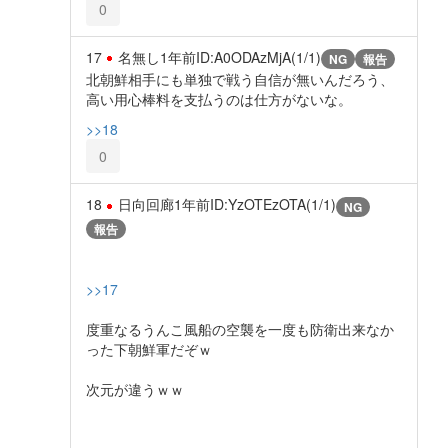
0
17
名無し
1年前
ID:A0ODAzMjA(1/1)
NG
報告
北朝鮮相手にも単独で戦う自信が無いんだろう、
高い用心棒料を支払うのは仕方がないな。
>>18
0
18
日向回廊
1年前
ID:YzOTEzOTA(1/1)
NG
報告
>>17
度重なるうんこ風船の空襲を一度も防衛出来なか
った下朝鮮軍だぞｗ
次元が違うｗｗ