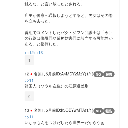
触るな」と言い放ったとされる。
店主が警察へ通報しようとすると、男女はその場
を立ち去った。
番組でコメントしたパク・ジフン弁護士は「今回
の行為は侮辱罪や業務妨害罪に該当する可能性が
ある」と指摘した。
>>12
>>13
1
12
名無し
5月前
ID:A4MDY2MzY(1/1)
NG
報告
>>11
韓国人（ソウル在住）の江原道差別
0
13
名無し
5月前
ID:k5ODYwMTA(1/1)
NG
報告
>>11
いちゃもんをつけだしたら世界一だからなぁ