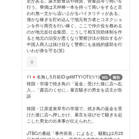
史がある。露天飲食店や雑貨、骨董品等で商いを
行う。華僑は天秤棒一本を持って商いをすると言
われ無一文から這い上がるバイタリティがある。
僅かな稼ぎを貯め込んで地元有力者とコネクショ
ンを作り商売を行い稼ぐ。ここで仲介役を務める
のが地元反社会集団。こうして相互扶助体制を作
ると地元の治安が悪くなり警察沙汰が頻出するが
中国人商人は抜け目なく警察にも金銭的援助を行
いわが身を守る(笑)
0
11
名無し
5月前
ID:g4MTY1OTI(1/1)
NG
報告
韓国・市場で焼き鳥の「返金」受けた後に店へ乱
入…「露店のくせに」暴言騒ぎの男女を店主が告
訴
韓国・江原道束草市の市場で、焼き鳥の返金を受
けた後に店へ押しかけ、暴言を浴びせて騒ぎを起
こした男女の出来事が伝えられた。
JTBCの番組「事件班長」によると、騒動は2月25