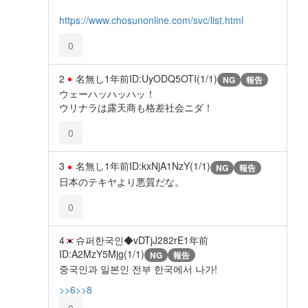
https://www.chosunonline.com/svc/list.html
0
2
名無し
1年前
ID:UyODQ5OTI(1/1)
NG
報告
ウェーハッハッハッ！
ウリナラは露天商も格差社会ニダ！
0
3
名無し
1年前
ID:kxNjA1NzY(1/1)
NG
報告
日本のテキヤより悪質だな。
0
4
슈퍼한국인◆vDTjJ282rE
1年前
ID:A2MzY5Mjg(1/1)
NG
報告
중국인과 일본인 전부 한국에서 나가!
>>6
>>8