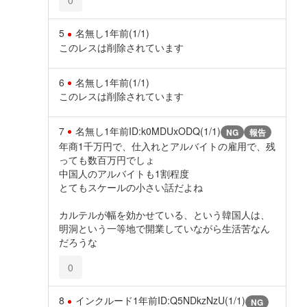
0
5
名無し
1年前
(1/1)
このレスは削除されています
6
名無し
1年前
(1/1)
このレスは削除されています
7
名無し
1年前
ID:k0MDUxODQ(1/1)
NG
報告
年商1千万円で、仕入れとアルバイトの雇用で、残
っても数百万円でしょ
中国人のアルバイトも1割程度
とてもスケールの小さい話だよね
カルテルが幅を効かせている、という韓国人は、
明洞という一等地で開業していながら生活苦なん
だろうな
0
8
インクルード
1年前
ID:Q5NDkzNzU(1/1)
NG