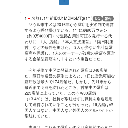
1
1
名無し
1年前
ID:U1MDM5MTg(1/1)
NG
報告
ソウル市中区は2016年から露店を実名制で運営
するよう呼び掛けている。1年に約90万ウォン
（約9万4000円）で道路占用許可証を発行する代
わりに「1人1店舗」「本人直接運営」「隔日制運
営」などの条件を掲げた。収入が少ない生計型露
店商を保護し、1人のオーナーが複数の露店を運営
する企業型露店をなくすという趣旨だった。
今年基準で中区に登録された露店は348店舗
だ。隔日制運営の原則によると、1日に営業可能な
露店数は最大で174店舗だ。しかし、先月末から
最近まで明洞を訪れたところ、営業中の露店は
223店舗に上っていた。このうち30店舗
（13.4％）は、社長が常駐せずに職員を別途雇用
して運営されていることが分かった。19店舗は韓
国人ではない、中国人など外国人のアルバイトが
常駐していた。
本紙は、これらの露店が現金口座振替のために