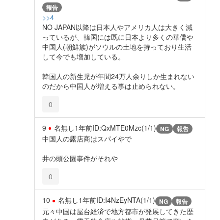
報告
>>4
NO JAPAN以降は日本人やアメリカ人は大きく減
っているが、韓国には既に日本より多くの華僑や
中国人(朝鮮族)がソウルの土地を持っており生活
して今でも増加している。
韓国人の新生児が年間24万人余りしか生まれない
のだから中国人が増える事は止められない。
0
9
名無し
1年前
ID:QxMTE0Mzc(1/1)
NG
報告
中国人の露店商はスパイやで
井の頭公園事件がそれや
0
10
名無し
1年前
ID:I4NzEyNTA(1/1)
NG
報告
元々中国は屋台経済で地方都市が発展してきた歴