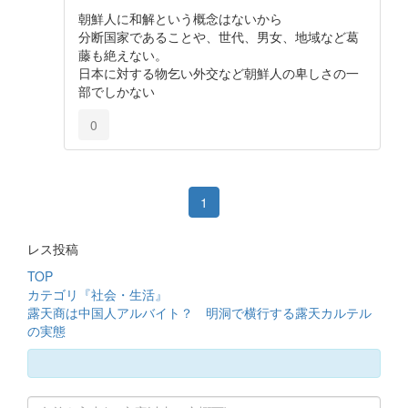
朝鮮人に和解という概念はないから
分断国家であることや、世代、男女、地域など葛
藤も絶えない。
日本に対する物乞い外交など朝鮮人の卑しさの一
部でしかない
0
1
レス投稿
TOP
カテゴリ『社会・生活』
露天商は中国人アルバイト？ 明洞で横行する露天カルテル
の実態