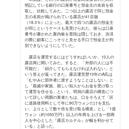
明記している銀行の口座番号と預金主の名前を収
取し、比較してみた。二つ以上の露店で同じ預金
主の名前が掲げられている露店が41店舗
（18.3％）に上った。最大で四つの露店の預金主
が同じというケースも見受けられた。彼らは口座
番号が書かれた案内板を普段は隠しておき、決済
の際に顧客にこっそりと見せる手口で預金主が判
別できないようにしていた。
露店を運営するにはどうすればいいか、10人の
露店商に聞いてみた。すると、「外部の人には不
可能だ」「紹介してもらえなければ入れない」と
いう答えが返ってきた。露店運営歴10年のA氏は
「むやみに部外者に渡すようなことはしない」と
し「親戚や家族、親しい知人からお金を受け取っ
て運営を任せる」という。明洞の露店の構造につ
いて詳しい周囲の業者たちは、口をそろえて「区
に道路使用料として年に90万ウォンだけを支払
い、上りとして数十倍を受け取る構造」とし「1億
ウォン（約1050万円）以上の年商を上げる一部商
人を中心とした『露店カルテル』が幅を利かせて
いる」と語った。