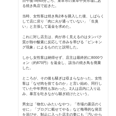
日午後1時45分ごろ、束草市の束草中央市場にあ
る焼き鳥店で起きた。
当時、女性客は焼き鳥2本を購入した後、しばらく
して店に戻り「肉に火が通っていない」「生臭
い」と主張して返金を求めた。
これに対し店主は、肉が赤く見えるのはタンパク
質が熱や酸素に反応して赤みを帯びる「ピンキン
グ現象」によるものだと説明した。
しかし女性客は納得せず、店主は最終的に8000ウ
ォン（約870円）を返金し、該当の焼き鳥を廃棄
した。
ところが、その後も騒ぎは収まらなかった。女性
客は「なぜ肉を捨てるのか」と言い始め、同行し
ていた中年男性も加わった。2人は店内に入り込
み、暴言を吐きながら騒ぎ続けたという。
男女は「物乞いみたいなやつ」「市場の露店のく
せに」「ブログに載せてやる」など侮辱的な発言
を浴びせ、制止に入った店主の妻にも「汚いから