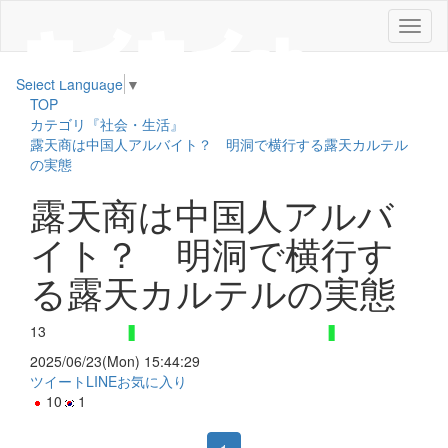
メ
ニ
ュ
Select Language
▼
ー
TOP
カテゴリ『社会・生活』
露天商は中国人アルバイト？ 明洞で横行する露天カルテル
の実態
露天商は中国人アルバ
イト？ 明洞で横行す
る露天カルテルの実態
13
2025/06/23(Mon) 15:44:29
ツイート
LINE
お気に入り
10
1