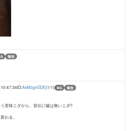
NG
報告
 10:47:34
ID:
AxMzgxODE
(1/1)
NG
報告
う意味ニダから、宣伝に嘘は無いニダ!!
に変わる。