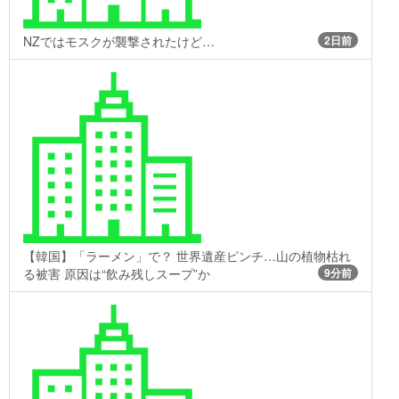
NZではモスクが襲撃されたけど…
2日前
【韓国】「ラーメン」で？ 世界遺産ピンチ…山の植物枯れ
る被害 原因は“飲み残しスープ”か
9分前