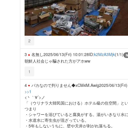
2
3
名無し
2025/06/13(Fri) 10:01:28
ID:
k2MzA3Mjk
(1/1)
朝鮮人社会じゃ騙された方がアホww
1
4
バカなので判りません◆xCM4M.Awig
2025/06/13(Fri)
>>1
<丶｀∀´>ノ
「（ウリナラ大韓民国における）ホテル級の住空間」とい
つまり
・シャワーを浴びていると腐臭がする。湯がいきなり水
・水道水に寄生虫が混ざっている。
・5年もしないうちに、壁や天井が剥がれ落ちる。