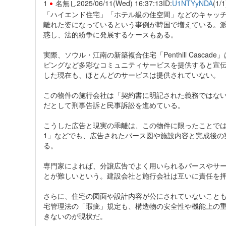
1
名無し
2025/06/11(Wed) 16:37:13
ID:
U1NTYyNDA
(1/1
「ハイエンド住宅」「ホテル級の住空間」などのキャッ
離れた姿になっているという事例が韓国で増えている。
惑し、法的紛争に発展するケースもある。
実際、ソウル・江南の新築複合住宅「Penthill Cas
ピングなど多彩なコミュニティサービスを提供すると宣伝さ
した現在も、ほとんどのサービスは提供されていない。
この物件の施行会社は「契約書に明記された義務ではな
だとして刑事告訴と民事訴訟を進めている。
こうした広告と現実の乖離は、この物件に限ったことではない。論
1」などでも、広告されたパース図や施設内容と完成後の
る。
専門家によれば、分譲広告でよく用いられるパースやサ
とが難しいという。建設会社と施行会社は互いに責任を
さらに、住宅の図面や設計内容が公にされていないこと
宅管理法の「瑕疵」規定も、構造物の安全性や機能上の
きないのが現状だ。