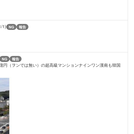
1/1)
NG
報告
NG
報告
25億円（ヲンでは無い）の超高級マンションナインワン漢南も韓国