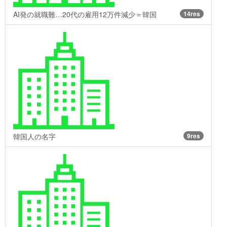
AI発の就職難…20代の雇用12万件減少＝韓国
14res
韓国人の名字
9res