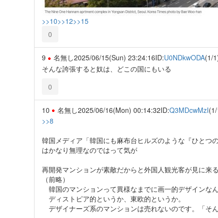
>>10
>>12
>>15
0
9
名無し
2025/06/15(Sun) 23:24:16
ID:
U0NDkwODA
(1/1
そんな誇張すると奴は、どこの国にもいる
0
10
名無し
2025/06/16(Mon) 00:14:32
ID:
Q3MDcwMzI
(1/
>>8
韓国メディア「韓国にも麻布台ヒルズのような『ひとつ
はかなり無理なのではって気が
再開発マンションが素敵だからと外国人観光客が見に来
（前略）
韓国のマンションって異様なまでに画一的デザインな
ディストピア的というか、東欧的というか。
デザイナーズ系のマンションは売れないのです。「そん