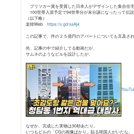
プリツカー賞を受賞した日本人がデザインした集合住宅
100世帯入居予定で94世帯分が未分譲になったって伝
（以下略）
楽韓Web
https://x.gd/xaAj4
この記事で、件の２５億円のアパートについても言及さ
尚、記事の中で紹介してる動画だが、
サムネのようなビルを設計したが、
YouTu
なぜか、完成した実物は30秒あたり。
いつもビルの「CGの画像ばかり」貼る韓国人がいたな。