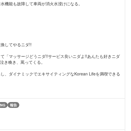
排水機能も故障して車両が消火水浸けになる。
。
してやるニダ!!
「マッサージどうニダ!!サービス良いニダよ!!あんたも好きニダ
で泣き喚き、罵ってくる。
ダイナミックでエキサイティングなKorean Lifeを満喫できる
NG
報告