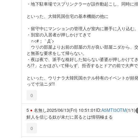
・地下駐車場でスプリンクラーが誤作動起こし、同時に
といった、大韓民国住宅の基本機能の他に
・留守中にマンションの管理人が室内に勝手に入り込む
・別室の入居者が押しかけてきて
∩<#；｀Д´>
ウリの部屋よりお前の部屋の方が良い部屋ニダから、交換
と無茶な要求をして帰らない。
・夜は夜で、派手な格好した知らない婆婆が押しかけてきて
ろ!?」とかほざいて帰らず、拒否するとドアの前で大声
といった、ウリナラ大韓民国ホテル特有のイベントが頻発し、
って寸法ニダ!!
0
5
名無し
2025/06/13(Fri) 10:51:01
ID:
A5MTI3OTM
(1/1)
鮮人を信じる奴が未だに居るとは情弱極まる
0