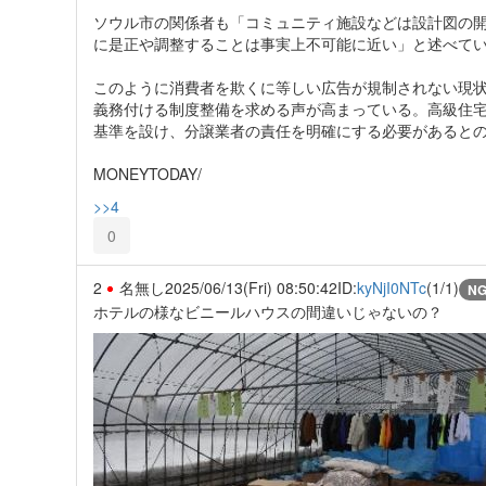
ソウル市の関係者も「コミュニティ施設などは設計図の
に是正や調整することは事実上不可能に近い」と述べて
このように消費者を欺くに等しい広告が規制されない現
義務付ける制度整備を求める声が高まっている。高級住宅
基準を設け、分譲業者の責任を明確にする必要があると
MONEYTODAY/
>>4
0
2
名無し
2025/06/13(Fri) 08:50:42
ID:
kyNjI0NTc
(1/1)
N
ホテルの様なビニールハウスの間違いじゃないの？