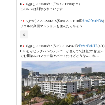
6
名無し
2025/06/13(Fri) 12:11:33
(1/1)
このレスは削除されています
7
＼(^o^)／
2025/06/15(Sun) 20:21:18
ID:
UwODc1NDA
(
ソウルの高層マンションも住んだら辛そう
0
8
名無し
2025/06/15(Sun) 20:54:37
ID:
ExMzE3NTA
(1/1)
BTSとかビッグバンのメンバーが住んでて話題の1部屋
でお馴染みのマッチ箱アパートだけどどうなんこれ…