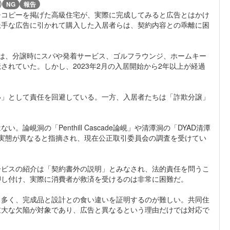
)
NG
報告
チコピーを掲げた高級住宅が、実際に完成してみると広告とはかけ
派手な広告に引かれて購入した入居者らは、契約内容との乖離に困
cade」は、分譲時にスパや発着サービス、ゴルフラウンジ、ホームキー
れていた。しかし、2023年2月の入居開始から2年以上が経過
い」として責任を回避している。一方、入居者たちは「詐欺分譲」
峴洞の「Penthill Cascade論峴」や清潭洞の「DYAD清潭
実態が異なると指摘され、現在公正取引委員会の調査を受けてい
ービスの紹介は「契約書外の説明」とみなされ、法的責任を問うこ
押し付け、実際に消費者が救済を受けるのは非常に困難だ。
も多く、完成品と設計との食い違いを証明するのが難しい。共同住
重大な欠陥が対象であり、広告と異なるという理由だけでは対応で