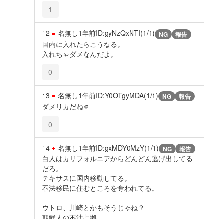
1
12
名無し
1年前
ID:gyNzQxNTI(1/1)
NG
報告
国内に入れたらこうなる。
入れちゃダメなんだよ。
0
13
名無し
1年前
ID:Y0OTgyMDA(1/1)
NG
報告
ダメリカだね🫵
0
14
名無し
1年前
ID:gxMDY0MzY(1/1)
NG
報告
白人はカリフォルニアからどんどん逃げ出してる
だろ。
テキサスに国内移動してる。
不法移民に住むところを奪われてる。
ウトロ、川崎とかもそうじゃね？
朝鮮人の不法占拠。