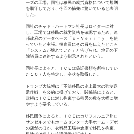
ーズの工場。同社は移民の就労資格について規則
を順守しており、今回の摘発に驚いていると表明
した。
同社のチャド・ハートマン社長はロイターに対
し、工場では移民の就労資格を確認するため、連
邦政府のデータベース「Ｅ－Ｖｅｒｉｆｙ」を使
っていたと主張。捜査員にその旨を伝えたところ
「システムが壊れていた」と告げられ、地元の下
院議員に連絡するよう指示されたという。
同社長によると、ＩＣＥは偽証書類を所持してい
た１０７人を特定し、令状を取得した。
トランプ大統領は「不法移民の史上最大の強制送
還作戦」を公約に掲げており、関係筋によると、
政権はＩＣＥに対し拘束する移民の数を大幅に増
やすよう要求している。
移民団体によると、ＩＣＥはカリフォルニア州ロ
サンゼルスでもホームセンター大手ホーム・デポ
の店舗のほか、衣料品工場や倉庫で移民を拘束。
現地では週末に抗議活動が拡大した。