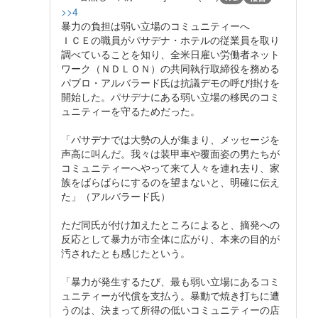
>>4
暴力の負担は弱い立場のコミュニティーへ
ＩＣＥの職員がパサデナ・ホテルの従業員を取り
調べていることを知り、全米日雇い労働者ネット
ワーク（ＮＤＬＯＮ）の共同執行取締役を務める
パブロ・アルバラード氏は抗議デモの呼び掛けを
開始した。パサデナにある弱い立場の移民のコミ
ュニティーを守るためだった。
「パサデナでは大勢の人が集まり、メッセージを
声高に叫んだ。我々は装甲車や覆面姿の男たちが
コミュニティーへやって来て人々を連れ去り、家
族をばらばらにするのを望まないと、明確に伝え
た」（アルバラード氏）
ただ同氏が付け加えたところによると、摘発への
反応として暴力が市全体に広がり、本来の目的が
汚されたとも感じたという。
「暴力が発生するたび、最も弱い立場にあるコミ
ュニティーが代償を支払う。暴動で焼き打ちに遭
うのは、決まって所得の低いコミュニティーの店