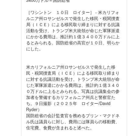
［ワシントン １０日 ロイター］ - 米カリフォ
ルニア州ロサンゼルスで発生した移民・税関捜査
局（ＩＣＥ）による移民取り締まりに対する抗議
活動を受け、トランプ米大統領が命じた軍隊派遣
にかかる費用は、推計約１億３４００万ドルに上
るとみられる。国防総省の高官が１０日、明らか
にした。
米カリフォルニア州ロサンゼルスで発生した移
民・税関捜査局（ＩＣＥ）による移民取り締まり
に対する抗議活動を受け、トランプ米大統領が命
じた軍隊派遣にかかる費用は、推計約１億３４０
０万ドルに上るとみられる。写真は抗議集会の参
加者を警備するカリフォルニア州兵と警察官た
ち。９日撮影（２０２５年 ロイター/David
Ryder）
国防総省の会計監査官を務めるブリン・マクドネ
ル氏は議員らに対し、費用には隊員らの移動費、
住宅費、食費が含まれると述べた。