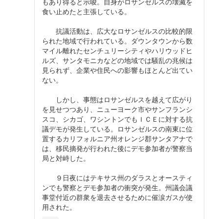
もあり得ると示唆。自身がロサンゼルスの壊滅を
食い止めたと主張している。
抗議活動は、広大なロサンゼルスの比較的限
られた地域で行われている。ダウンタウンから数
マイル離れたセンチュリーシティやハリウッドヒ
ルズ、サンタモニカなどの地域では騒乱の兆候は
見られず、企業や住民への影響もほとんど出てい
ない。
しかし、事態はロサンゼルスを越えて広がり
を見せつつあり、ニューヨーク市やサンフランシ
スコ、シカゴ、ワシントンでもＩＣＥに対する抗
議デモが発生している。ロサンゼルスの南東に位
置するカリフォルニア州オレンジ郡サンタアナで
は、移民摘発が行われた後にデモ参加者が警察当
局と対峙した。
９日夜にはテキサス州のダラスとオースティ
ンでも警察とデモ参加者の衝突が発生。州議会議
事堂付近の群衆を退去させるために催涙ガスが使
用された。