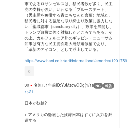
市であるロサンゼルスは、移民者数が多く、民主
党の支持が強い、いわゆる「ブルーステート」
（民主党を象徴する青にちなんだ言葉）地域だ。
移民者に対する強硬な取り締まり政策に協力しな
い「聖域都市（sanctuary city）」政策を展開し、
トランプ政権に強く対抗したところでもある。そ
の上、カルフォルニア州のギャビン・ニューサム
知事は有力な民主党次期大統領選候補であり、
「革新のアイコン」として浮上している。
https://www.hani.co.kr/arti/international/america/1201759
0
30
名無し
1年前
ID:Y3MzcwODg(1/1)
NG
報告
>>21
日本が奴隷?
> アメリカの徹底した奴隷日本はすぐに兵力を派
遣する