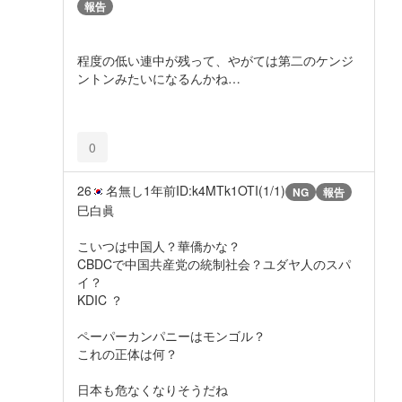
報告
程度の低い連中が残って、やがては第二のケンジ
ントンみたいになるんかね…
0
26
名無し
1年前
ID:k4MTk1OTI(1/1)
NG
報告
巳白眞
こいつは中国人？華僑かな？
CBDCで中国共産党の統制社会？ユダヤ人のスパ
イ？
KDIC ？
ペーパーカンパニーはモンゴル？
これの正体は何？
日本も危なくなりそうだね