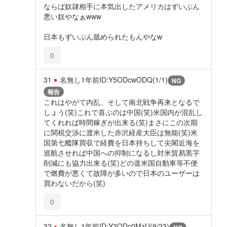
ならば奴隷相手に本気出したアメリカはずいぶん
悪い奴やなぁwww
日本もずいぶん舐められたもんやなw
0
31
名無し
1年前
ID:Y5ODcwODQ(1/1)
NG
報告
これはやがて内乱、そして南北戦争再来となるで
しょう(笑)これで喜ぶのは中国(笑)米国内が混乱し
てくれれば時間稼ぎが出来る(笑)まさにこの次期
に関税交渉に渡米した赤沢経産大臣は無能(笑)米
国第七艦隊買収で経費を日本持ちして尖閣近海を
巡航させれば中国への抑制になるし対米貿易黒字
削減にも協力出来る(笑)どの道米国自動車等不便
で燃費が悪くて故障が多いので日本のユーザーは
買わないだから(笑)
0
32
名無し
1年前
ID:Y3ODc0MzU(9/23)