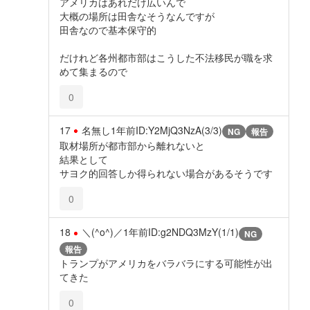
アメリカはあれだけ広いんで
大概の場所は田舎なそうなんですが
田舎なので基本保守的
だけれど各州都市部はこうした不法移民が職を求
めて集まるので
0
17
名無し
1年前
ID:Y2MjQ3NzA(3/3)
NG
報告
取材場所が都市部から離れないと
結果として
サヨク的回答しか得られない場合があるそうです
0
18
＼(^o^)／
1年前
ID:g2NDQ3MzY(1/1)
NG
報告
トランプがアメリカをバラバラにする可能性が出
てきた
0