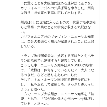
下に置くことを大統領に認める連邦法に基づき、
カリフォルニア州への州兵派遣を命令した。州兵
は通常、州知事の要請に応じて出動する。
州兵は8日に現場に入ったものの、抗議デモ参加者
らと警察・州兵などとの衝突が収まる気配はな
い。
カリフォルニア州のギャヴィン・ニューサム知事
は、自分の要請なく州兵が派遣されたことに反発
している。
トランプ政権関係者は、妨害する者はたとえベテ
ラン政治家でも逮捕すると警告している。
こうした中、ニューサム知事は米MSNBCの取材
で、「政権は一体何をしているんだ？ 大人にな
るべきだ」などと怒りをあらわにした。
そして、トム・ホーマン国境問題担当長官に対
し、「私を追及して逮捕しろ。さっさと終わらせ
よう」と述べた。
一方でトランプ大統領は、ニューサム知事を「無
能」と批判。「我が国の偉大な州の一つを破壊し
ている」と述べた。