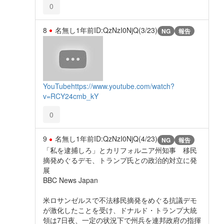
0
8
名無し
1年前
ID:QzNzI0NjQ(3/23)
NG
報告
YouTube
https://www.youtube.com/watch?
v=RCY24cmb_kY
0
9
名無し
1年前
ID:QzNzI0NjQ(4/23)
NG
報告
「私を逮捕しろ」とカリフォルニア州知事 移民
摘発めぐるデモ、トランプ氏との政治的対立に発
展
BBC News Japan
米ロサンゼルスで不法移民摘発をめぐる抗議デモ
が激化したことを受け、ドナルド・トランプ大統
領は7日夜、一定の状況下で州兵を連邦政府の指揮