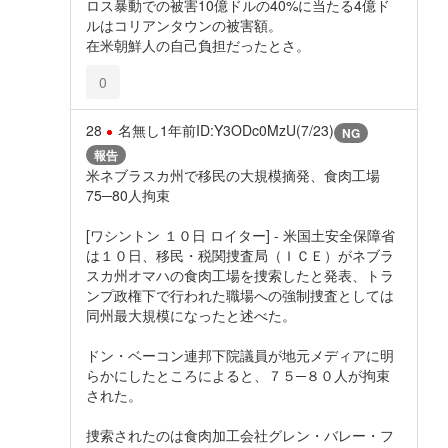
ロス暴動での被害10億ドルの40%に当たる4億ド
ルはコリアンタウンの被害額。
在米朝鮮人の自己負担だったとさ。
0
28
名無し
1年前
ID:Y3ODc0MzU(7/23)
NG
報告
米ネブラスカ州で移民の大規模摘発、食肉工場
75─80人拘束
[ワシントン １０日 ロイター] - 米国土安全保障省
は１０日、移民・税関捜査局（ＩＣＥ）がネブラ
スカ州オマハの食肉工場を捜索したと発表、トラ
ンプ政権下で行われた職場への強制捜査としては
同州最大規模になったと述べた。
ドン・ベーコン連邦下院議員が地元メディアに明
らかにしたところによると、７５─８０人が拘束
された。
捜索されたのは食肉加工会社グレン・バレー・フ