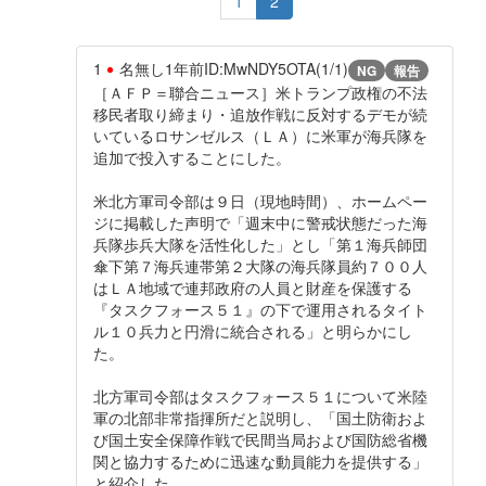
1
2
1
名無し
1年前
ID:MwNDY5OTA(1/1)
NG
報告
［ＡＦＰ＝聯合ニュース］米トランプ政権の不法
移民者取り締まり・追放作戦に反対するデモが続
いているロサンゼルス（ＬＡ）に米軍が海兵隊を
追加で投入することにした。
米北方軍司令部は９日（現地時間）、ホームペー
ジに掲載した声明で「週末中に警戒状態だった海
兵隊歩兵大隊を活性化した」とし「第１海兵師団
傘下第７海兵連帯第２大隊の海兵隊員約７００人
はＬＡ地域で連邦政府の人員と財産を保護する
『タスクフォース５１』の下で運用されるタイト
ル１０兵力と円滑に統合される」と明らかにし
た。
北方軍司令部はタスクフォース５１について米陸
軍の北部非常指揮所だと説明し、「国土防衛およ
び国土安全保障作戦で民間当局および国防総省機
関と協力するために迅速な動員能力を提供する」
と紹介した。