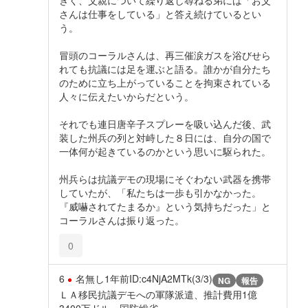
きく、父親について繰り返し尋ねる弟には「お父
さんは仕事をしている」と答え続けているとい
う。
冒頭のコーラルさんは、再三催涙ガスを浴びせら
れても抗議には足を運ぶと語る。誰かが自分たち
のために立ち上がっていることを拘束されている
人々に伝えたいからだという。
それでも連日唐辛子スプレーを吸い込んだ後、武
装した州兵の列と対峙した８日には、自分の国で
一体何が起きているのかという思いに駆られた。
州兵らは抗議デモの現場にそぐわない武器を携帯
していたが、「私たちは一歩も引かなかった。
『威嚇されてたまるか』という気持ちだった」と
コーラルさんは振り返った。
0
6
名無し
1年前
ID:c4NjA2MTk(3/3)
NG
報告
ＬＡ移民抗議デモへの軍隊派遣、推計費用1億
3400万ドル＝国防総省