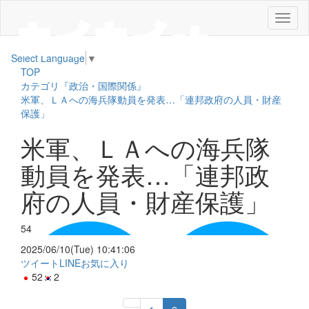
メ
ニ
ュ
Select Language
▼
ー
TOP
カテゴリ『政治・国際関係』
米軍、ＬＡへの海兵隊動員を発表…「連邦政府の人員・財産
保護」
米軍、ＬＡへの海兵隊
動員を発表…「連邦政
府の人員・財産保護」
54
2025/06/10(Tue) 10:41:06
ツイート
LINE
お気に入り
52
2