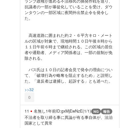
ランプ政権が進める不法移民の摘発作戦を巡り、
抗議者の一部が暴徒化していることを受け、ダウ
ンタウンの一部区域に夜間外出禁止令を発令し
た。
高速道路に囲まれた約２・６平方キロ・メート
ルの区域が対象で、現地時間１０日午後８時から
１１日午前６時まで継続される。この区域の居住
者や通勤者、メディア関係者は、一部の規制が免
除される。
バス氏は１０日の記者会見で発令の理由につい
て、「破壊行為や略奪を阻止するため」と説明し
た。「違反者は逮捕し、起訴する」とも述べた。
>>32
0
11
名無し
1年前
ID:gxMjEwNzE(1/1)
NG
報告
不法者を取り締る事に異論が有る事自体が、法治
国家として異常