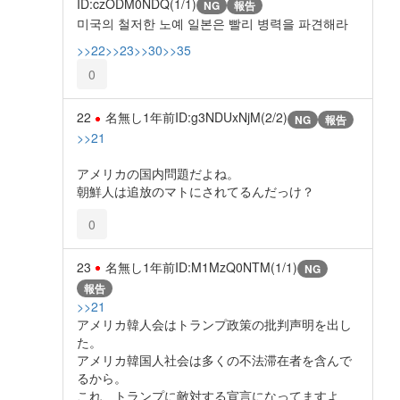
ID:czODM0NDQ(1/1)
NG
報告
미국의 철저한 노예 일본은 빨리 병력을 파견해라
>>22
>>23
>>30
>>35
0
22
名無し
1年前
ID:g3NDUxNjM(2/2)
NG
報告
>>21
アメリカの国内問題だよね。
朝鮮人は追放のマトにされてるんだっけ？
0
23
名無し
1年前
ID:M1MzQ0NTM(1/1)
NG
報告
>>21
アメリカ韓人会はトランプ政策の批判声明を出し
た。
アメリカ韓国人社会は多くの不法滞在者を含んで
るから。
これ、トランプに敵対する宣言になってますよ