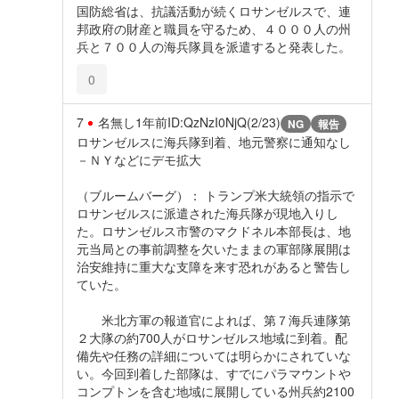
国防総省は、抗議活動が続くロサンゼルスで、連
邦政府の財産と職員を守るため、４０００人の州
兵と７００人の海兵隊員を派遣すると発表した。
0
7
名無し
1年前
ID:QzNzI0NjQ(2/23)
NG
報告
ロサンゼルスに海兵隊到着、地元警察に通知なし
－ＮＹなどにデモ拡大
（ブルームバーグ）： トランプ米大統領の指示で
ロサンゼルスに派遣された海兵隊が現地入りし
た。ロサンゼルス市警のマクドネル本部長は、地
元当局との事前調整を欠いたままの軍部隊展開は
治安維持に重大な支障を来す恐れがあると警告し
ていた。
米北方軍の報道官によれば、第７海兵連隊第
２大隊の約700人がロサンゼルス地域に到着。配
備先や任務の詳細については明らかにされていな
い。今回到着した部隊は、すでにパラマウントや
コンプトンを含む地域に展開している州兵約2100