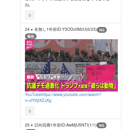
ね。
0
24
名無し
1年前
ID:Y3ODc0MzU(6/23)
NG
報告
YouTube
https://www.youtube.com/watch?
v=zlY0jIXZJXg
0
25
日向回廊
1年前
ID:AwMjU5NTI(1/1)
NG