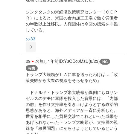
シンクタンクの米経済政策研究センター（ＣＥＰ
Ｒ）によると、米国の食肉加工工場で働く労働者
の半数以上は移民。人権団体は今回の捜索を非難
している。
>>33
0
29
名無し
1年前
ID:Y3ODc0MzU(8/23)
NG
報告
トランプ大統領がＬＡに軍を送ったわけは…「政
策失敗から大衆の視線をそらせるため」
ドナルド・トランプ米大統領が異例にもロサン
ゼルスのデモに軍隊を投入した背景には、「内部
の敵」を作り支持率を引き上げようとする政治的
思惑があると、海外メディアが一斉に分析した。
世界を相手にした貿易交渉でこれといった成果を
あげられなかったトランプ大統領が、支持層の視
線を「移民問題」にそらせようとしているという