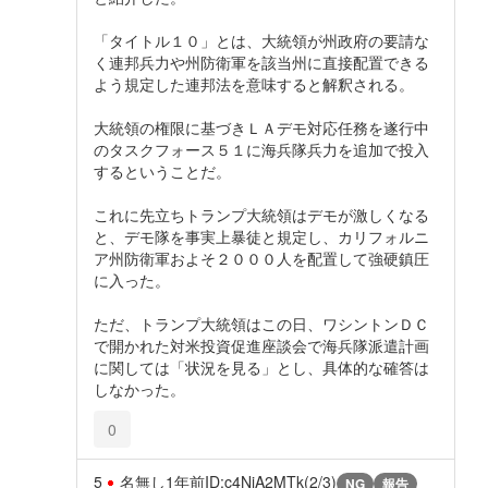
「タイトル１０」とは、大統領が州政府の要請な
く連邦兵力や州防衛軍を該当州に直接配置できる
よう規定した連邦法を意味すると解釈される。
大統領の権限に基づきＬＡデモ対応任務を遂行中
のタスクフォース５１に海兵隊兵力を追加で投入
するということだ。
これに先立ちトランプ大統領はデモが激しくなる
と、デモ隊を事実上暴徒と規定し、カリフォルニ
ア州防衛軍およそ２０００人を配置して強硬鎮圧
に入った。
ただ、トランプ大統領はこの日、ワシントンＤＣ
で開かれた対米投資促進座談会で海兵隊派遣計画
に関しては「状況を見る」とし、具体的な確答は
しなかった。
0
5
名無し
1年前
ID:c4NjA2MTk(2/3)
NG
報告