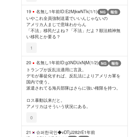
19
名無し
1年前
ID:E2MjkwNTk(1/1)
NG
報告
いやこれ全員強制送還でいいんじゃないの
アメリカ人まじで意味わからん
「不法」移民だよね？「不法」だよ？順法精神無
い移民とか要る？
1
20
名無し
1年前
ID:g3NDUxNjM(1/2)
NG
報告
トランプが反乱法適用に言及。
デモが暴徒化すれば、反乱法によりアメリカ軍を
国内で使う。
派遣されてる海兵部隊はさらに強い権限を持つ。
ロス暴動以来だと。
アメリカはそういう状況にある。
0
21
슈퍼한국인◆vDTjJ282rE
1年前