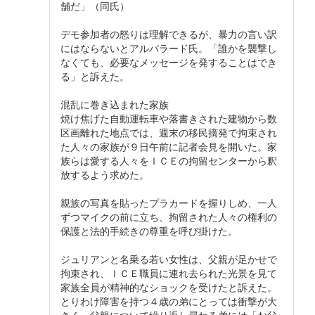
舗だ」（同氏）
デモ参加者の怒りは理解できるが、暴力の言い訳
にはならないとアルバラード氏。「誰かを襲撃し
なくても、必要なメッセージを発することはでき
る」と訴えた。
混乱に巻き込まれた家族
焼け焦げた自動運転車や落書きされた建物から数
区画離れた地点では、週末の移民摘発で拘束され
た人々の家族が９日午前に記者会見を開いた。家
族らは愛する人々をＩＣＥの拘留センターから釈
放するよう求めた。
親族の写真を貼ったプラカードを握りしめ、一人
ずつマイクの前に立ち、拘留された人々の権利の
保護と法的手続きの尊重を呼び掛けた。
ジュリアンと名乗る若い女性は、父親が足かせで
拘束され、ＩＣＥ職員に連れ去られた光景を見て
家族全員が精神的なショックを受けたと訴えた。
とりわけ障害を持つ４歳の弟にとっては衝撃が大