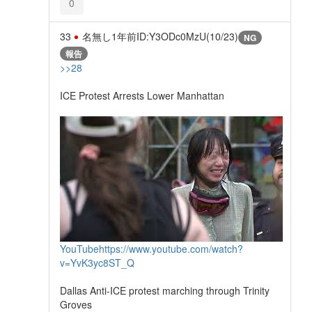
0
33
名無し
1年前
ID:Y3ODc0MzU(10/23)
NG
報告
>>28
ICE Protest Arrests Lower Manhattan
YouTube
https://www.youtube.com/watch?
v=YvK3yc8ST_Q
Dallas Anti-ICE protest marching through Trinity
Groves