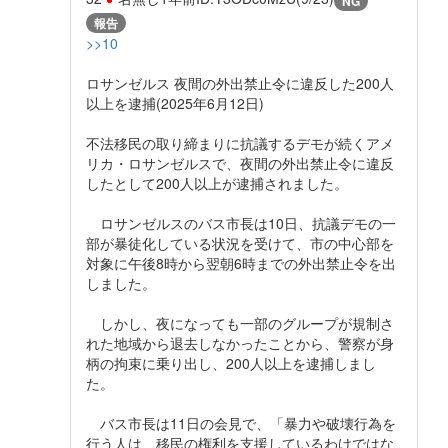
NG
報告
>>10
ロサンゼルス 夜間の外出禁止令に違反した200人
以上を逮捕(2025年6月12日)
不法移民の取り締まりに抗議するデモが続くアメ
リカ・ロサンゼルスで、夜間の外出禁止令に違反
したとして200人以上が逮捕されました。
ロサンゼルスのバス市長は10日、抗議デモの一
部が暴徒化している状況を受けて、市の中心部を
対象に午後8時から翌朝6時までの外出禁止令を出
しました。
しかし、夜になっても一部のグループが規制さ
れた地域から退去しなかったことから、警察が身
柄の拘束に乗り出し、200人以上を逮捕しまし
た。
バス市長は11日の会見で、「暴力や破壊行為を
行う人は、移民の権利を支援しているわけではな