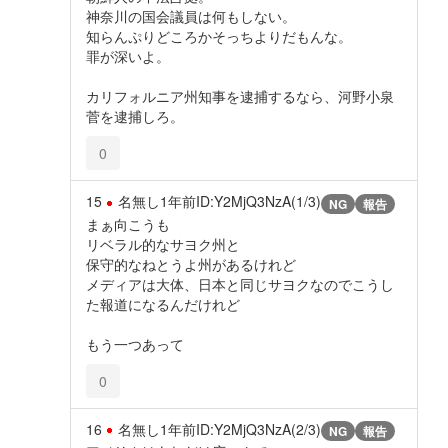
神奈川の国会議員は何もしない。
知らんぷりどころかそっちよりだもんな。
罪が深いよ。
カリフォルニア州知事を逮捕するなら、河野小泉
菅を逮捕しろ。
0
15
名無し
1年前
ID:Y2MjQ3NzA(1/3)
NG
報告
まぁ向こうも
リベラル的なサヨク州と
保守的なねとうよ州があるけれど
メディアは大体、日本と同じサヨクなのでこうし
た報道になるんだけれど
もう一つあって
0
16
名無し
1年前
ID:Y2MjQ3NzA(2/3)
NG
報告