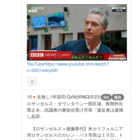
YouTube
https://www.youtube.com/watch?
v=2dU1e4cyk9I
0
10
名無し
1年前
ID:QzNzI0NjQ(5/23)
NG
報告
ロサンゼルス・ダウンタウン一部区域、夜間外出
禁止令…抗議者の暴徒化受け市長「違反者は逮捕
し起訴」
【ロサンゼルス＝後藤香代】米カリフォルニア
州ロサンゼルスのカレン・バス市長は１０日、ト