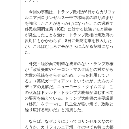
ことだ。
今回の事態は、トランプ政権が6日からカリフォ
ルニア州ロサンゼルス一帯で移民者の取り締まり
を強化したことがきっかけになった。この過程で
移民税関調査局（ICE）に対する抗議デモと衝突
が発生したことを受け、トランプ政権は州政府の
反対にもかかわらず、8日に州防衛軍を投入した
が、これはむしろデモがさらに広がる契機になっ
た。
外交・経済面で明確な成果のないトランプ政権
が「政策失敗やイーロン・マスク氏との対立から
大衆の視線をそらせるため、デモを利用してい
る」（英紙ガーディアン）というのが、大方のメ
ディアの見解だ。ニューヨーク・タイムズは「こ
の状況はドナルド・トランプ大統領が望むすべて
の要素を備えている。トランプ大統領の主要議題
（移民）をテーマに、民主党が強い州で、政敵と
繰り広げる戦いだ」と指摘した。
ならば、なぜよりによってロサンゼルスなのだ
ろうか。カリフォルニア州、その中でも特に大都