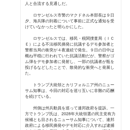
人と合流する見通しだ。
ロサンゼルス市警のマクドネル本部長は９日
夕、海兵隊の到着について事前に正式な通知を受
けていなかったと明らかにした。
ロサンゼルスでは、移民・税関捜査局（ＩＣ
Ｅ）による不法移民摘発に抗議するデモ参加者と
警察当局の衝突が４夜連続で発生。９日の日中は
概ね平穏に行われていた抗議活動だが、警察がゴ
ム弾をデモ参加者に発射し、一部の抗議者が瓶を
投げるなどしたことで、散発的な衝突へと発展し
た。
トランプ大統領とカリフォルニア州のニュー
サム知事は、今回の対応を巡り互いに非難の応酬
を続けている。
州側は州兵動員を巡って連邦政府を提訴。一
方でトランプ氏は、2028年大統領選の民主党有力
候補とも目されるニューサム知事について、連邦
政府による移民摘発やデモ対応に介入すれば逮捕