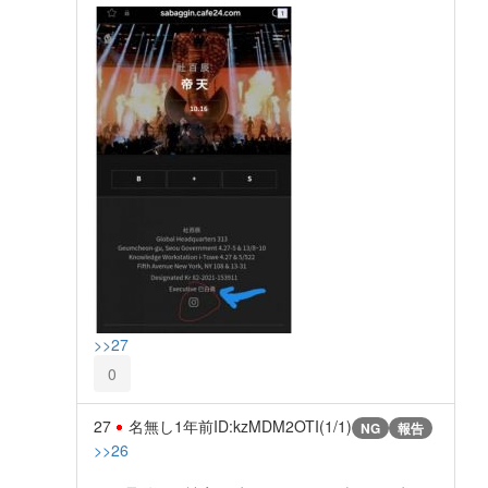
>>27
0
27
名無し
1年前
ID:kzMDM2OTI(1/1)
NG
報告
>>26