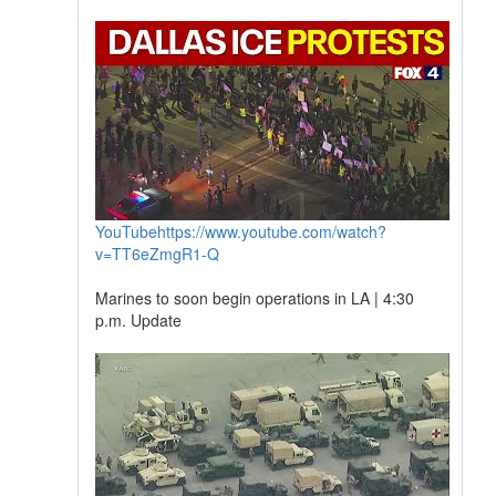
YouTube
https://www.youtube.com/watch?
v=TT6eZmgR1-Q
Marines to soon begin operations in LA | 4:30
p.m. Update