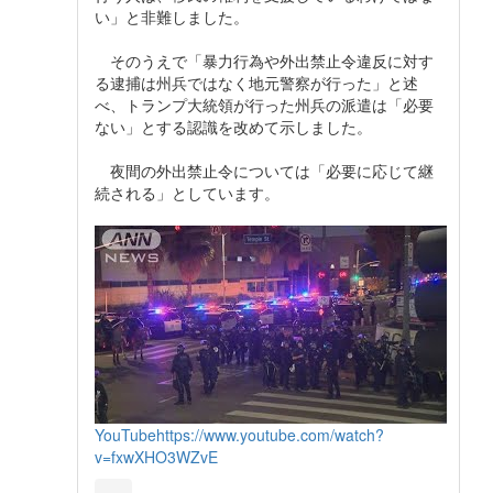
い」と非難しました。
そのうえで「暴力行為や外出禁止令違反に対す
る逮捕は州兵ではなく地元警察が行った」と述
べ、トランプ大統領が行った州兵の派遣は「必要
ない」とする認識を改めて示しました。
夜間の外出禁止令については「必要に応じて継
続される」としています。
YouTube
https://www.youtube.com/watch?
v=fxwXHO3WZvE