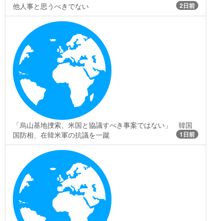
他人事と思うべきでない
2日前
「烏山基地捜索、米国と協議すべき事案ではない」 韓国
国防相、在韓米軍の抗議を一蹴
1日前