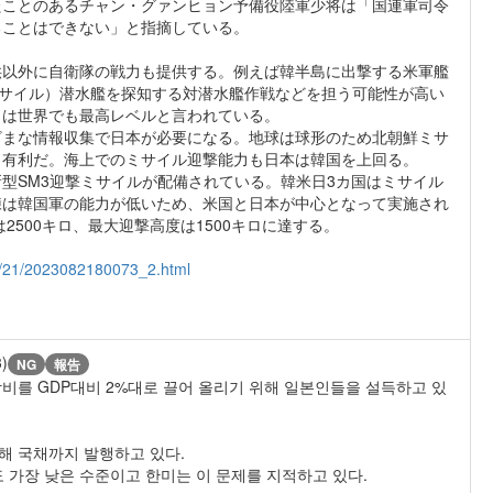
たことのあるチャン・グァンヒョン予備役陸軍少将は「国連軍司令
ることはできない」と指摘している。
以外に自衛隊の戦力も提供する。例えば韓半島に出撃する米軍艦
ミサイル）潜水艦を探知する対潜水艦作戦などを担う可能性が高い
力は世界でも最高レベルと言われている。
ざまな情報収集で日本が必要になる。地球は球形のため北朝鮮ミサ
も有利だ。海上でのミサイル迎撃能力も日本は韓国を上回る。
型SM3迎撃ミサイルが配備されている。韓米日3カ国はミサイル
練は韓国軍の能力が低いため、米国と日本が中心となって実施され
2500キロ、最大迎撃高度は1500キロに達する。
08/21/2023082180073_2.html
3)
NG
報告
를 GDP대비 2%대로 끌어 올리기 위해 일본인들을 설득하고 있
해 국채까지 발행하고 있다.
 가장 낮은 수준이고 한미는 이 문제를 지적하고 있다.