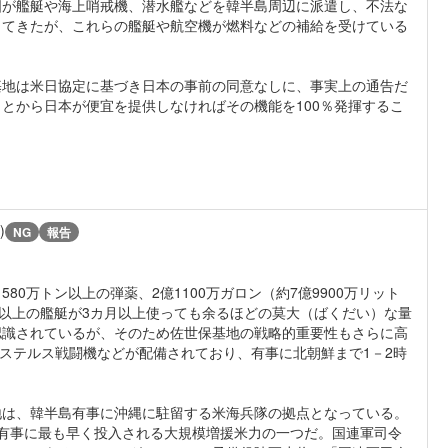
国が艦艇や海上哨戒機、潜水艦などを韓半島周辺に派遣し、不法な
してきたが、これらの艦艇や航空機が燃料などの補給を受けている
地は米日協定に基づき日本の事前の同意なしに、事実上の通告だ
とから日本が便宜を提供しなければその機能を100％発揮するこ
)
NG
報告
0万トン以上の弾薬、2億1100万ガロン（約7億9900万リット
隻以上の艦艇が3カ月以上使っても余るほどの莫大（ばくだい）な量
認識されているが、そのため佐世保基地の戦略的重要性もさらに高
2ステルス戦闘機などが配備されており、有事に北朝鮮まで1－2時
は、韓半島有事に沖縄に駐留する米海兵隊の拠点となっている。
有事に最も早く投入される大規模増援米力の一つだ。国連軍司令