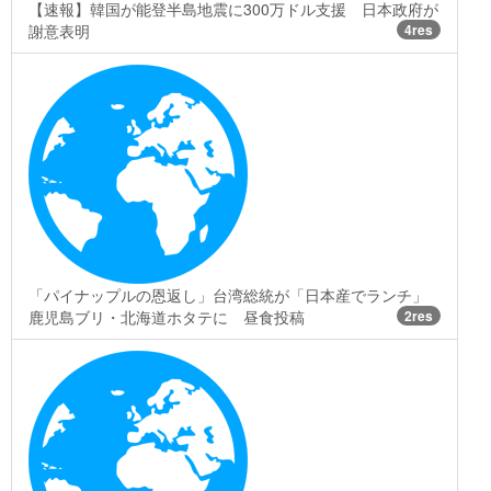
【速報】韓国が能登半島地震に300万ドル支援 日本政府が
謝意表明
4res
「パイナップルの恩返し」台湾総統が「日本産でランチ」
鹿児島ブリ・北海道ホタテに 昼食投稿
2res