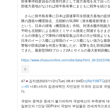
部軍事停戦委員会の首席代表として後方基地を見て回っ
部後方基地がなければ韓半島有事にまともに戦争を続け
さらに韓半島有事に日本は国連軍司令部後方基地の提供
隊の護衛や機雷除去、北朝鮮のSLBM（潜水艦発射弾道
という。日本の掃海（機雷除去）作戦、対潜水艦作戦能
平時も北朝鮮による相次ぐミサイル挑発と関連するさま
イルの弾着など下降時の情報収集は日本の方が韓国より
日本のイージス艦には韓国のイージス艦にない強力な最新
警報や防衛訓練を何度か実施したが、迎撃を含む防衛訓
てきた。最新型SM3ブロック2Aミサイルの最大射程距離は
https://www.chosunonline.com/site/data/html_dir/2023/
0
47
김치맨
2023/11/21(Tue) 08:41:04
ID:
c2NzY3MTQ
(2/
>>45
너희나라의 집권세력인 자민당은 미국의 강요로 국방비
다.
국방비 증액은 증세가 불가피하며 국방예산의 부족분에 대
일본인의 1인당 GDP대비 국방비 부담율은 전세계적으로도