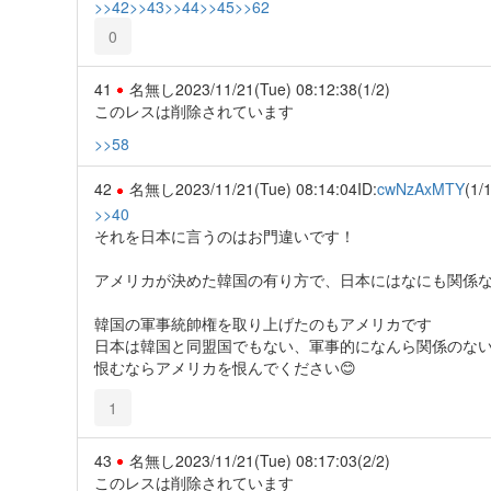
>>42
>>43
>>44
>>45
>>62
0
41
名無し
2023/11/21(Tue) 08:12:38
(1/2)
このレスは削除されています
>>58
42
名無し
2023/11/21(Tue) 08:14:04
ID:
cwNzAxMTY
(1/1
>>40
それを日本に言うのはお門違いです！
アメリカが決めた韓国の有り方で、日本にはなにも関係
韓国の軍事統帥権を取り上げたのもアメリカです
日本は韓国と同盟国でもない、軍事的になんら関係のな
恨むならアメリカを恨んでください😊
1
43
名無し
2023/11/21(Tue) 08:17:03
(2/2)
このレスは削除されています