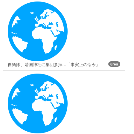
自衛隊、靖国神社に集団参拝…「事実上の命令」
8res