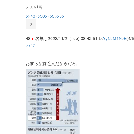
거지민족.
>>48
>>50
>>53
>>55
0
48
名無し
2023/11/21(Tue) 08:42:51
ID:
YyNzM1NzE
(4/5
>>47
お前らが貧乏人だからだろ。