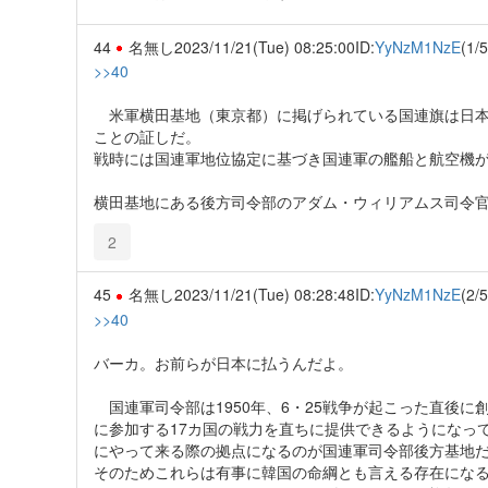
44
名無し
2023/11/21(Tue) 08:25:00
ID:
YyNzM1NzE
(1/5
>>40
米軍横田基地（東京都）に掲げられている国連旗は日本
ことの証しだ。
戦時には国連軍地位協定に基づき国連軍の艦船と航空機
横田基地にある後方司令部のアダム・ウィリアムス司令
2
45
名無し
2023/11/21(Tue) 08:28:48
ID:
YyNzM1NzE
(2/5
>>40
バーカ。お前らが日本に払うんだよ。
国連軍司令部は1950年、6・25戦争が起こった直後
に参加する17カ国の戦力を直ちに提供できるようになっ
にやって来る際の拠点になるのが国連軍司令部後方基地
そのためこれらは有事に韓国の命綱とも言える存在にな