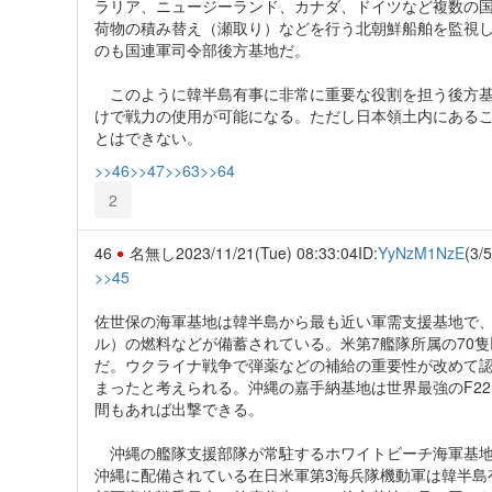
ラリア、ニュージーランド、カナダ、ドイツなど複数の
荷物の積み替え（瀬取り）などを行う北朝鮮船舶を監視
のも国連軍司令部後方基地だ。
このように韓半島有事に非常に重要な役割を担う後方基
けで戦力の使用が可能になる。ただし日本領土内にあるこ
とはできない。
>>46
>>47
>>63
>>64
2
46
名無し
2023/11/21(Tue) 08:33:04
ID:
YyNzM1NzE
(3/5
>>45
佐世保の海軍基地は韓半島から最も近い軍需支援基地で、58
ル）の燃料などが備蓄されている。米第7艦隊所属の70
だ。ウクライナ戦争で弾薬などの補給の重要性が改めて
まったと考えられる。沖縄の嘉手納基地は世界最強のF2
間もあれば出撃できる。
沖縄の艦隊支援部隊が常駐するホワイトビーチ海軍基地
沖縄に配備されている在日米軍第3海兵隊機動軍は韓半島