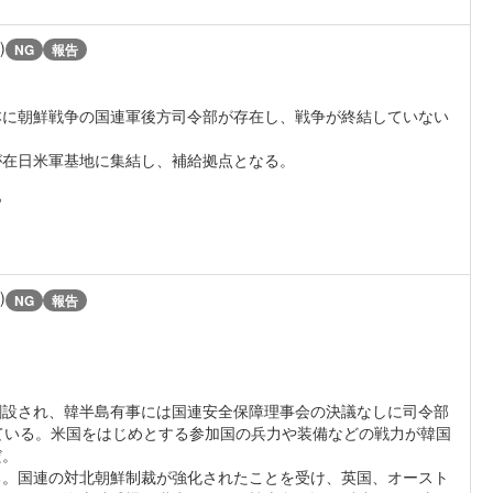
)
NG
報告
に朝鮮戦争の国連軍後方司令部が存在し、戦争が終結していない
が在日米軍基地に集結し、補給拠点となる。
官
)
NG
報告
に創設され、韓半島有事には国連安全保障理事会の決議なしに司令部
ている。米国をはじめとする参加国の兵力や装備などの戦力が韓国
だ。
る。国連の対北朝鮮制裁が強化されたことを受け、英国、オースト