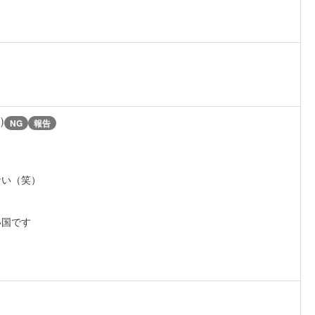
)
NG
報告
ない（笑）
い国です