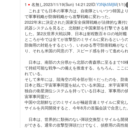
1
名無し
2023/11/19(Sun) 14:21:22
ID:
Y3Njk5MjM
(1/1)
これまでも日本の軍事力は、自衛隊といいつつ韓国より
で軍事戦略が防御戦略から攻撃戦略に変わった。
2022年末に決定された国家安全保障戦略が法律的な裏
武器システムを見ると、北朝鮮と中国東部を打撃できる射程1
した。第2次世界大戦以降、日本は射程数百キロの地対艦
ところが今では全てが攻撃型のミサイルに変わるという
防御用の対処をするという、いわゆる専守防衛戦略がな
り、それも米国の同意の下、スピード感を持って進めら
日本は、南部の大分県から北部の青森県に至るまで10棟の
て持続可能な戦争への備えを推進する。もちろん、ここに
れている。
そして来年には、陸海空の司令部が別々だったのを、防
日本と既に宇宙軍事同盟を結んでいる米国は、米宇宙軍
独自の衛星測位システムを持っている日本は、軍事用の偵
宙軍事同盟だ。
中国や北朝鮮などのミサイルが極超音速ミサイルに変化
サイルを共同開発すると、今年8月の首脳会談で合意した
日本は、世界的に類例のない弾頭交換型ミサイルも開発
ができる。通常の攻撃型弾頭だけでなく、偵察用の高性