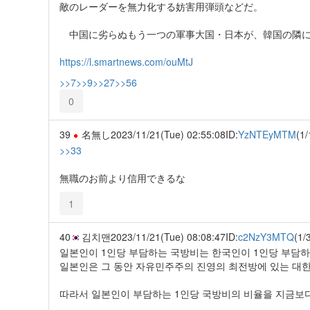
敵のレーダーを無力化する妨害用弾頭などだ。
中国に劣らぬもう一つの軍事大国・日本が、韓国の隣に
https://l.smartnews.com/ouMtJ
>>7
>>9
>>27
>>56
0
39
名無し
2023/11/21(Tue) 02:55:08
ID:
YzNTEyMTM
(1/
>>33
無職のお前より信用できるな
1
40
김치맨
2023/11/21(Tue) 08:08:47
ID:
c2NzY3MTQ
(1/
일본인이 1인당 부담하는 국방비는 한국인이 1인당 부담하는
일본인은 그 동안 자유민주주의 진영의 최전방에 있는 대
따라서 일본인이 부담하는 1인당 국방비의 비율을 지금보다