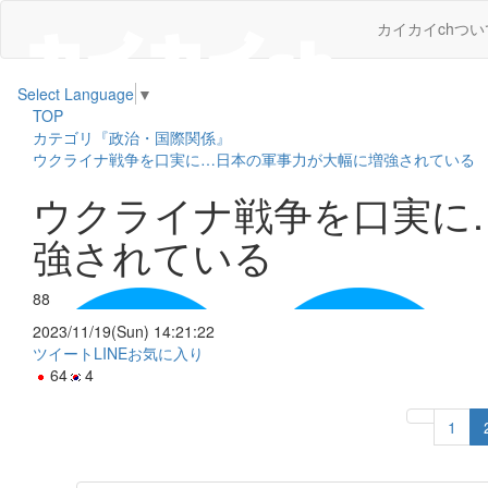
カイカイchつい
Select Language
▼
TOP
カテゴリ『政治・国際関係』
ウクライナ戦争を口実に…日本の軍事力が大幅に増強されている
ウクライナ戦争を口実に
強されている
88
2023/11/19(Sun) 14:21:22
ツイート
LINE
お気に入り
64
4
1