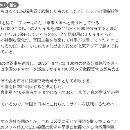
NG
報告
もはるかに先端兵器で武装したものだったが、ロシアの侵略戦争
付けを得て、ブレーキのない軍事大国へと走り出している。
000キロ以上のミサイルを2024年から1000発保有すると決定
ミサイルは保有していたものの、全て防御用のミサイルだった。
のが特別な変化だ。軍国主義を放棄して相手が攻撃してきたときに
くなるのだ。あまりにも大きな歴史の変化が北東アジアで起きてお
れている。
弾薬庫を建設し、2035年までに計130棟の弾薬貯蔵施設を造っ
は米国のトマホーク巡航ミサイル1000発を分散配置する案も含ま
衛省のある市谷に陸海空統合司令部として創設する。
司令部を日本に創設すると決定した。
察衛星も10基保有するまでになっており、米国と真の意味での宇
しているので、米国と日本はこれらのミサイルを破壊するためのミ
。
する方針を固めたが、これは必要に応じて弾頭を取り換えること
能カメラを積んで広い範囲の状況を早期に把握できる偵察用弾頭、